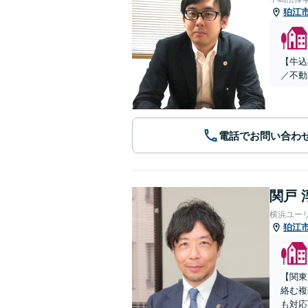
狛江
【牛込
／不動
電話でお問い合わ
関戸 
横浜ユー
狛江
【関東
絡む複
も対応