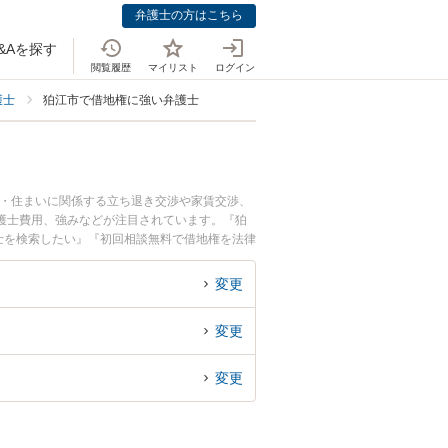
弁護士の方はこちら
&Aを探す
閲覧履歴
マイリスト
ログイン
護士
狛江市で借地権に強い弁護士
産・住まいに関係する立ち退き交渉や家賃交渉、
護士費用、強みなどが注目されています。『狛
士を検索したい』『初回相談無料で借地権を法律
変更
変更
変更