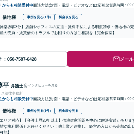
市
からも相談受付中
面談方法(対面・電話・ビデオなど)は応相談
営業時間：09:0
借地権
事例を見る(1件)
料金表を見る
神楽坂駅3分】店舗やオフィスの立退・賃料不払による明渡請求・借地権の
産の売買・賃貸借のトラブルでお困りの方はご相談を【完全個室】
せ
メール
淳平
弁護士
インタビューを見る
リス法律事務所
市
からも相談受付中
面談方法(対面・電話・ビデオなど)は応相談
営業時間：09:0
借地権
事例を見る(1件)
料金表を見る
エリア対応】【弁護士歴20年以上】借地借家問題を中心に解決実績がありま
雑な権利関係もお任せください！他士業と連携し、経営の入口から売却の出
可能】