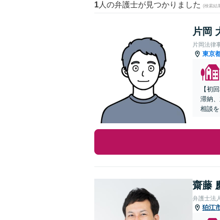
1
人の弁護士が見つかりました
(検索結
片岡 
片岡法律
東京
【初回
滞納、
相談を
齋藤 
弁護士法人
狛江