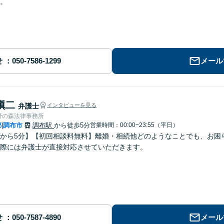
。
せ
メール
愼二
弁護士
インタビューを見る
野の森法律事務所
都
調布市
調布駅
から徒歩5分
営業時間：00:00~23:55（平日）
|
から5分】【初回相談料無料】離婚・相続他どのようなことでも、お困
際には弁護士が直接対応させていただきます。
せ
メール