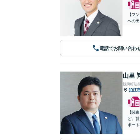
【マン
への出
電話でお問い合わ
山里 
新麹町法
狛江
【関東
ど。貸
ポート