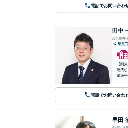
電話でお問い合わ
田中 
渥美坂井
狛江
【関東
建築紛
築紛争
電話でお問い合わ
早田 
中嶋法律