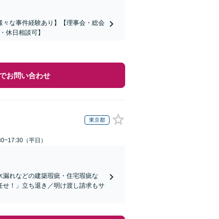
様々な事件経験あり】【理事会・総会
間・休日相談可】
でお問い合わせ
東京都
0~17:30（平日）
水漏れなどの建築瑕疵・住宅瑕疵な
任せ！」立ち退き／明け渡し請求もサ