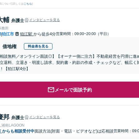
果について詳しくは
こちら
)
大輔
弁護士
インタビューを見る
事務所
都
狛江市
狛江駅
から徒歩4分
営業時間：09:00~20:00（平日）
|
借地権
料金表を見る
相談無料／オンライン面談◎】【オーナー側に注力】不動産経営を円滑に進
立退料、立退き・明渡し請求、契約書・約款の作成・チェックなど、幅広く
！【狛江駅4分】
メールで面談予約
慶邦
弁護士
インタビューを見る
湘南LAGOON
市
からも相談受付中
面談方法(対面・電話・ビデオなど)は応相談
営業時間：09:0