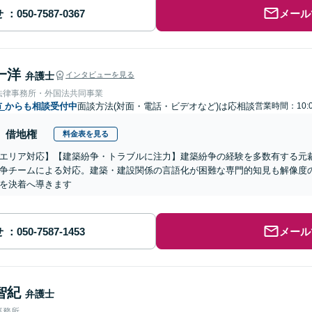
せ
メール
一洋
弁護士
インタビューを見る
法律事務所・外国法共同事業
市
からも相談受付中
面談方法(対面・電話・ビデオなど)は応相談
営業時間：10:0
借地権
料金表を見る
エリア対応】【建築紛争・トラブルに注力】建築紛争の経験を多数有する元
争チームによる対応。建築・建設関係の言語化が困難な専門的知見も解像度
を決着へ導きます
せ
メール
智紀
弁護士
事務所