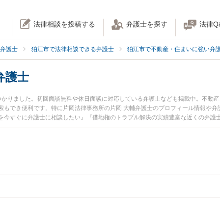
法律相談を投稿する
弁護士を探す
法律Q
弁護士
狛江市で法律相談できる弁護士
狛江市で不動産・住まいに強い弁
弁護士
つかりました。初回面談無料や休日面談に対応している弁護士なども掲載中。不動
索もでき便利です。特に片岡法律事務所の片岡 大輔弁護士のプロフィール情報や弁
を今すぐに弁護士に相談したい』『借地権のトラブル解決の実績豊富な近くの弁護
』などでお困りの相談者さんにおすすめです。