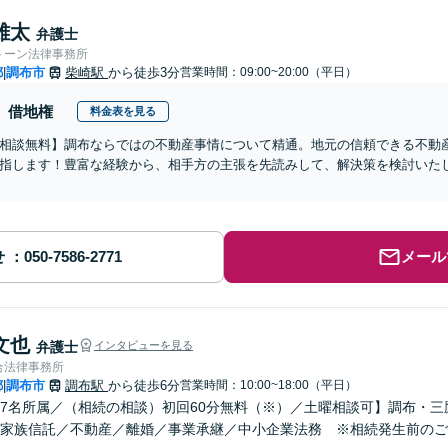
雄太
弁護士
トーン法律事務所
都
調布市
柴崎駅
から徒歩3分
営業時間：09:00~20:00（平日）
|
借地権
料金表を見る
相談無料】調布ならではの不動産事情について精通。地元の信頼できる不動
指します！豊富な経験から、相手方の主張を先読みして、解決策を検討いた
せ
メール
文也
弁護士
インタビューを見る
合法律事務所
都
調布市
調布駅
から徒歩6分
営業時間：10:00~18:00（平日）
|
7名所属／（相続の相談）初回60分無料（※）／土曜相談可】調布・
家族信託／不動産／離婚／事業承継／中小企業法務 ※相続発生前のご