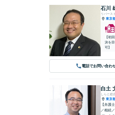
石川 
リバース
東京
【初回
決を目
可】
電話でお問い合わ
白土 
しらと総
東京
【弁護士
／相続／