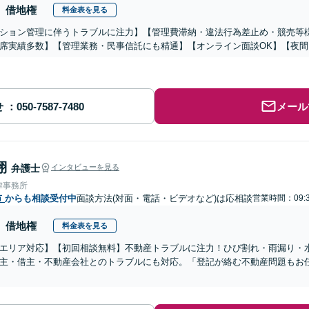
借地権
料金表を見る
ション管理に伴うトラブルに注力】【管理費滞納・違法行為差止め・競売等
席実績多数】【管理業務・民事信託にも精通】【オンライン面談OK】【夜
せ
メール
翔
弁護士
インタビューを見る
律事務所
市
からも相談受付中
面談方法(対面・電話・ビデオなど)は応相談
営業時間：09:3
借地権
料金表を見る
エリア対応】【初回相談無料】不動産トラブルに注力！ひび割れ・雨漏り・
主・借主・不動産会社とのトラブルにも対応。「登記が絡む不動産問題もお