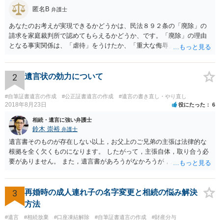
匿名B
弁護士
あなたのお考えが実現できるかどうかは、民法８９２条の「廃除」の
請求を家庭裁判所で認めてもらえるかどうか、です。「廃除」の理由
となる事実関係は、「虐待」をうけたか、「重大な侮辱」を受けた
か、推定相続人たる夫に「その他著しい非行」があったか否かです。
「廃除」は遺言でも可能です（民法８９３条）。 弁護士に具体的な事
情を話して相談して、「廃除」が可能か、実際に法律相談を受けるこ
2
遺言状の効力について
とをお勧めします。
#自筆証書遺言の作成
#公正証書遺言の作成
#遺言の書き直し・やり直し
2018年8月23日
役にたった
6
相続・遺言に強い弁護士
鈴木 崇裕
弁護士
遺言書そのものが存在しない以上，お父上のご兄弟の主張は法律的な
根拠を全く欠くものになります。 したがって，主張自体，取り合う必
要がありません。 また，遺言書があろうがなかろうが，お父上のご兄
弟と面会しなければならない義務はもともとありません。 峰岸先生の
ご回答にもありますが， 代理人弁護士をたてて，その弁護士から相手
方に対して， ・相続に関する主張は法的根拠がなく，一切応じないこ
3
再婚時の成人連れ子の名字変更と相続の悩み解決
と ・今後一切の連絡をしてこないでほしいこと ・連絡を継続してくる
方法
ようであれば警察への通報や法的措置も辞さないこと などを記載した
#遺言
#相続放棄
#口座凍結解除
#自筆証書遺言の作成
#財産分与