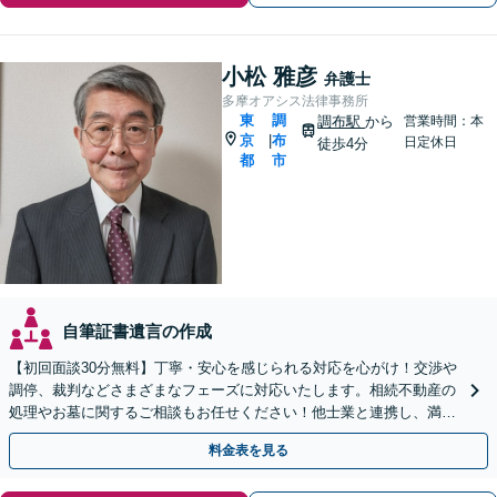
小松 雅彦
弁護士
多摩オアシス法律事務所
東
調
調布駅
から
営業時間：本
京
布
|
日定休日
徒歩4分
都
市
自筆証書遺言の作成
【初回面談30分無料】丁寧・安心を感じられる対応を心がけ！交渉や
調停、裁判などさまざまなフェーズに対応いたします。相続不動産の
処理やお墓に関するご相談もお任せください！他士業と連携し、満足
度の高い相続の実現を目指します【弁護士歴40年以上】
料金表を見る