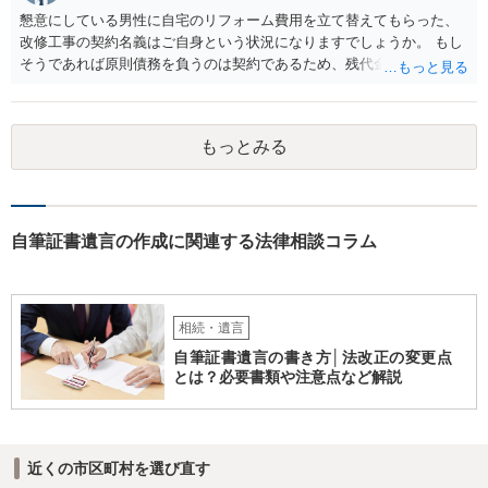
懇意にしている男性に自宅のリフォーム費用を立て替えてもらった、
改修工事の契約名義はご自身という状況になりますでしょうか。 もし
そうであれば原則債務を負うのは契約であるため、残代金を捻出して
もらうよう約束した男性に支払いをお願いするしかないように思われ
ます。 入籍した場合でも、原則契約者が単独で全ての債務を負うこと
には変わりがありません。 なかなか対応に難しい案件であり、公開の
もっとみる
場でアドバイスを行うのも限界があるように思われますので、資料等
を持参のうえ個別に弁護士に相談されることをお勧めします。
自筆証書遺言の作成に関連する法律相談コラム
相続・遺言
自筆証書遺言の書き方│法改正の変更点
とは？必要書類や注意点など解説
近くの市区町村を選び直す