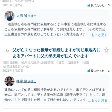
#相続トラブルの代理交渉
2023年6月25日
役にたった
3
大石 誠
弁護士
・遺言執行者を専門家に依頼するには ⇒事前に遺言執行者に就任する
ことを依頼する専門家に了解を取っておけば足ります。（その方に公
正証書遺言の作成も依頼してしまうという方法もあります） 事前に了
解を取るだけであれば、契約は不要ですし、契約料を払う必要もあり
ません。 遺言執行者に就任し、遺言執行が完了したときの報酬だけ、
弁護士費用としてかかります。 ・亡くなった際に、法務局に預けた自
6
父が亡くなった後母が相続しますが同じ敷地内に
筆証書遺言の存在を親族がなかったものにされる可能性 ⇒自筆の遺言
あるアパートに父の弟夫婦が住んでいます
書を法務局に保管した場合、死亡後、法務局に遺言書の有無を照会す
#固定資産税
#成年後見(生前の財産管理)
#遺言
#遺産分割
#協議
ることになりますので、「法務局に預けた自筆証書遺言の存在を親族
#自筆証書遺言の作成
がなかったもの」にすることはできません。 存在をなかったものにす
2021年4月27日
役にたった
3
るというよりも、遺言の効力を争う（遺言は無効だ）と主張する場合
がありえますが、その予防方法は、遺言者と面談してみないと判断が
峰岸 泉
弁護士
難しいです。
建物について伯父に相続持分があるのですから、出て行けとは言えま
せん。対応としては、早く遺産分割協議（調停の申立て）をして、建
物をこちらで取得した後、出て行かせればいいでしょう。 建物の固定
資産税については、持分に応じた負担が考えられますが、時効にかか
っていない部分については請求すればいいと思います。 なお、家賃に