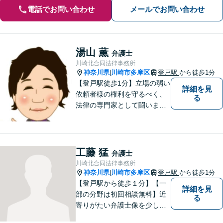
電話でお問い合わせ
メールでお問い合わせ
湯山 薫
弁護士
川崎北合同法律事務所
神奈川県
川崎市多摩区
登戸駅
から徒歩1分
|
【登戸駅徒歩1分】立場の弱い
詳細を見
依頼者様の権利を守るべく、
る
法律の専門家として闘いま
す。日々研鑽を怠らず、依頼
者様との信頼関係が築けるよ
う努力しています。家事事
件・刑事事件・労働事件な
工藤 猛
弁護士
ど、幅広く対応いたします。
川崎北合同法律事務所
神奈川県
川崎市多摩区
登戸駅
から徒歩1分
|
【登戸駅から徒歩１分】【一
詳細を見
部の分野は初回相談無料】近
る
寄りがたい弁護士像を少しで
も変えられるように、皆様に