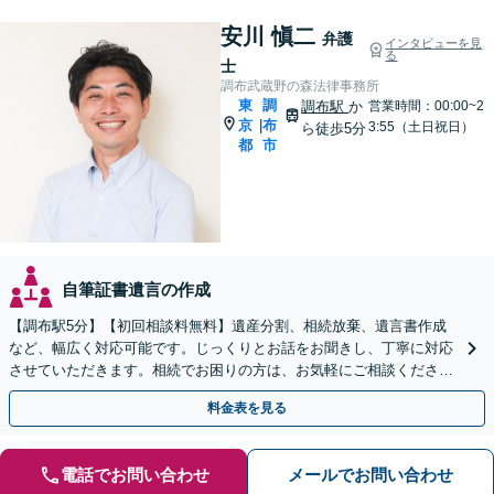
安川 愼二
弁護
インタビューを見
る
士
調布武蔵野の森法律事務所
東
調
調布駅
か
営業時間：00:00~2
京
布
|
3:55（土日祝日）
ら徒歩5分
都
市
自筆証書遺言の作成
【調布駅5分】【初回相談料無料】遺産分割、相続放棄、遺言書作成
など、幅広く対応可能です。じっくりとお話をお聞きし、丁寧に対応
させていただきます。相続でお困りの方は、お気軽にご相談くださ
い。【電話相談可】
料金表を見る
電話でお問い合わせ
メールでお問い合わせ