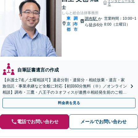
インタビューを見
る
士
しらと総合法律事務所
東
調
調布駅
か
営業時間：10:00~1
京
布
|
8:00（土曜日）
ら徒歩6分
都
市
自筆証書遺言の作成
【弁護士7名／土曜相談可】遺産分割・遺留分・相続放棄・遺言・家
族信託・事業承継など全般に対応【初回60分無料（※）／オンライン
相談】調布・三鷹・八王子の３オフィスが連携※相続発生前のご相談
など有料相談になるものもございます
料金表を見る
電話でお問い合わせ
メールでお問い合わせ