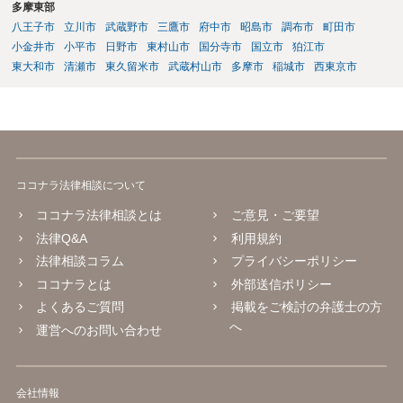
多摩東部
八王子市
立川市
武蔵野市
三鷹市
府中市
昭島市
調布市
町田市
小金井市
小平市
日野市
東村山市
国分寺市
国立市
狛江市
東大和市
清瀬市
東久留米市
武蔵村山市
多摩市
稲城市
西東京市
ココナラ法律相談について
ココナラ法律相談とは
ご意見・ご要望
法律Q&A
利用規約
法律相談コラム
プライバシーポリシー
ココナラとは
外部送信ポリシー
よくあるご質問
掲載をご検討の弁護士の方
へ
運営へのお問い合わせ
会社情報