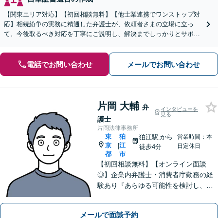
【関東エリア対応】【初回相談無料】【他士業連携でワンストップ対
応】相続紛争の実務に精通した弁護士が、依頼者さまの立場に立っ
て、今後取るべき対応を丁寧にご説明し、解決までしっかりとサポー
トいたします。お気軽にご相談ください。【WEB面談可】
電話でお問い合わせ
メールでお問い合わせ
片岡 大輔
弁
インタビューを
見る
護士
片岡法律事務所
東
狛
狛江駅
から
営業時間：本
京
江
|
日定休日
徒歩4分
都
市
【初回相談無料】【オンライン面談
◎】企業内弁護士・消費者庁勤務の経
験あり『あらゆる可能性を検討し、単
に「ダメ」では終わらせない。ダメな
部分は、その理由を説明し代案をご検
メールで面談予約
討いたします』セカンドオピニオン可