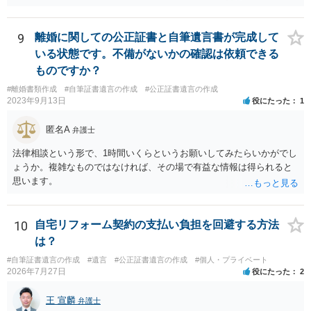
9
離婚に関しての公正証書と自筆遺言書が完成して
いる状態です。不備がないかの確認は依頼できる
ものですか？
#離婚書類作成
#自筆証書遺言の作成
#公正証書遺言の作成
2023年9月13日
役にたった
1
匿名A
弁護士
法律相談という形で、1時間いくらというお願いしてみたらいかがでし
ょうか。複雑なものではなければ、その場で有益な情報は得られると
思います。
10
自宅リフォーム契約の支払い負担を回避する方法
は？
#自筆証書遺言の作成
#遺言
#公正証書遺言の作成
#個人・プライベート
2026年7月27日
役にたった
2
王 宣麟
弁護士