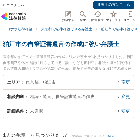
弁護士の方はこちら
ココナラへ
投稿する
探す
閲覧履歴
マイリスト
ログイン
ココナラ法律相談
東京都で法律相談できる弁護士
狛江市で法律相談で
狛江市の自筆証書遺言の作成に強い弁護士
東京都の狛江市で自筆証書遺言の作成に強い弁護士が1名見つかりました。初回
面談無料や休日面談に対応している弁護士なども掲載中。相続・遺言に関係す
る家族間の相続トラブルや認知症の相続、遺産分割等の細かな分野での絞り込
み検索もでき便利です。特に片岡法律事務所の片岡 大輔弁護士のプロフィール
情報や弁護士費用、強みなどが注目されています。『狛江市で土日や夜間に発
エリア
東京都、狛江市
変更
生した自筆証書遺言の作成のトラブルを今すぐに弁護士に相談したい』『自筆
証書遺言の作成のトラブル解決の実績豊富な近くの弁護士を検索したい』『初
相談内容
相続・遺言、自筆証書遺言の作成
変更
回相談無料で自筆証書遺言の作成を法律相談できる狛江市内の弁護士に相談予
約したい』などでお困りの相談者さんにおすすめです。
詳細条件
未選択
変更
1
人の弁護士が見つかりました
(検索結果について詳しくは
こちら
)