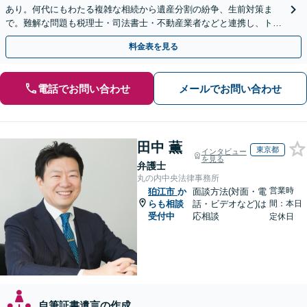
あり。何代にもわたる複雑な相続から遺産分割の紛争、生前対策ま
で。難解な問題も税理士・司法書士・不動産業者などと連携し、トー
タルサポートで解決へ。まずはお気軽にご相談ください。
料金表を見る
電話でお問い合わせ
メールでお問い合わせ
田中 薫
東京都
インタビュー
を見る
弁護士
丸の内中央法律事務所
営業時
狛江市
か
面談方法(対面・電
らも相談
話・ビデオなど)は
間：本日
受付中
応相談
定休日
自筆証書遺言の作成