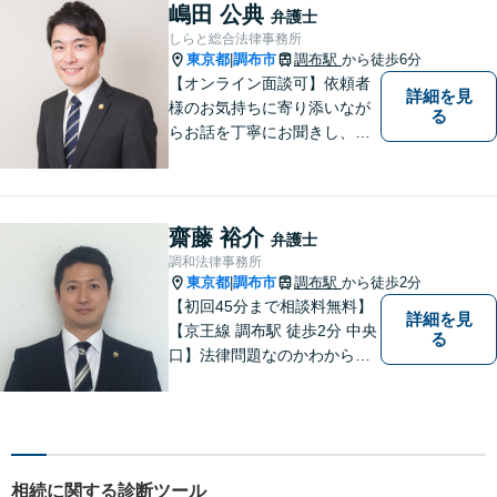
嶋田 公典
弁護士
しらと総合法律事務所
東京都
調布市
調布駅
から徒歩6分
|
【オンライン面談可】依頼者
詳細を見
様のお気持ちに寄り添いなが
る
らお話を丁寧にお聞きし、分
かりやすくご説明します。
齋藤 裕介
弁護士
調和法律事務所
東京都
調布市
調布駅
から徒歩2分
|
【初回45分まで相談料無料】
詳細を見
【京王線 調布駅 徒歩2分 中央
る
口】法律問題なのかわからな
いようなお悩みであっても、
ご相談いただければ具体的な
見通しをご案内することが可
能です。 おひとりで悩まず、
まずはご相談ください。
相続に関する診断ツール