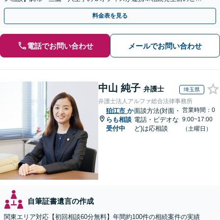
談など有料相談になるものもございます。
料金表を見る
電話でお問い合わせ
メールでお問い合わせ
中山 純子
弁護士
埼玉県
弁護士法人アルファ総合法律事務所
営業時間：0
狛江市
か
面談方法(対面・
らも相談
電話・ビデオな
9:00~17:00
受付中
ど)は応相談
（土曜日）
自筆証書遺言の作成
関東エリア対応【初回相談60分無料】年間約100件の相続案件の実績