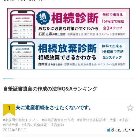
自筆証書遺言の作成の法律Q&Aランキング
1
夫に遺産相続をさせたくないです。
#家族間の相続トラブル
#自筆証書遺言の作成
#遺留分侵害額請求・放棄
#遺言
#相続放棄
#遺言の真偽鑑定・遺言無効
2022年3月1日
役にたった
8