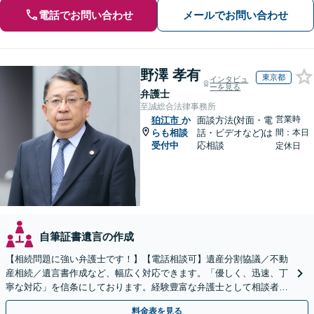
電話でお問い合わせ
メールでお問い合わせ
野澤 孝有
東京都
インタビュ
ーを見る
弁護士
至誠総合法律事務所
営業時
狛江市
か
面談方法(対面・電
らも相談
話・ビデオなど)は
間：本日
受付中
応相談
定休日
自筆証書遺言の作成
【相続問題に強い弁護士です！】【電話相談可】遺産分割協議／不動
産相続／遺言書作成など、幅広く対応できます。「優しく、迅速、丁
寧な対応」を信条にしております。経験豊富な弁護士として相談者様
のため全力を尽くします。お気軽にご相談ください。
料金表を見る