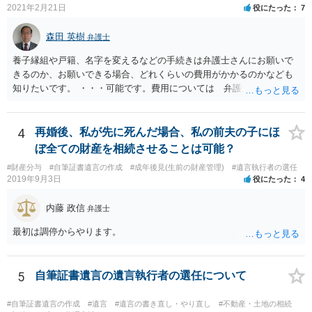
書面を発送してもらうことがよろしいように思います。
2021年2月21日
役にたった
7
森田 英樹
弁護士
養子縁組や戸籍、名字を変えるなどの手続きは弁護士さんにお願いで
きるのか、お願いできる場合、どれくらいの費用がかかるのかなども
知りたいです。 ・・・可能です。費用については 弁護士と直接面談
の上 内容を確認し 協議の上個別に契約によって決まることになっ
ています。 やはり、成人した子のことまでごちゃごちゃ考えず、自分
の事だけ考えるべきなのでしょうか ・・・お子さんの事をまで含め良
4
再婚後、私が先に死んだ場合、私の前夫の子にほ
い解決案があればお悩みになるのは当然と言えば当然のことです。 彼
ぼ全ての財産を相続させることは可能？
と親子関係を結びたいと思っているが、名字は変えたくない・・・養
#財産分与
#自筆証書遺言の作成
#成年後見(生前の財産管理)
#遺言執行者の選任
子縁組の必要があり 氏も変更することになります。 しかし 彼は成人
2019年9月3日
役にたった
4
しているとは言え、自分の子と私の連れ子、全て平等にしたいと希
望。もちろん私もそうできればと思います。 ・・・婚姻前の契約 あ
内藤 政信
弁護士
るいは 遺言書などで その意思を実現する方法はあります。 弁護
士に相談してみてください。
最初は調停からやります。
5
自筆証書遺言の遺言執行者の選任について
#自筆証書遺言の作成
#遺言
#遺言の書き直し・やり直し
#不動産・土地の相続