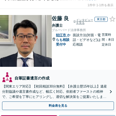
1件中 1-1件を表示
佐藤 良
東京都
インタビュー
を見る
弁護士
ブルーバード法律事務所
営業時
狛江市
か
面談方法(対面・電
らも相談
話・ビデオなど)は
間：本日
受付中
応相談
定休日
自筆証書遺言の作成
【関東エリア対応】【初回相談30分無料】【弁護士歴15年以上】遺産
分割協議や遺言書作成など、幅広く対応。依頼者ファーストの精神
で、ご希望を丁寧にヒアリングし、適切な解決策をご提案いたしま
す。まずは無料相談でお悩みをお聞かせください。
料金表を見る