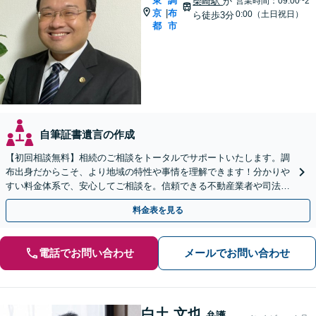
東
調
柴崎駅
か
営業時間：09:00~2
京
布
|
0:00（土日祝日）
ら徒歩3分
都
市
自筆証書遺言の作成
【初回相談無料】相続のご相談をトータルでサポートいたします。調
布出身だからこそ、より地域の特性や事情を理解できます！分かりや
すい料金体系で、安心してご相談を。信頼できる不動産業者や司法書
士、税理士などもご紹介可【出張相談可】【土日祝対応可】
料金表を見る
電話でお問い合わせ
メールでお問い合わせ
白土 文也
弁護