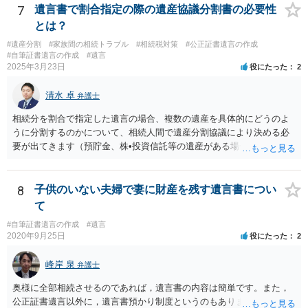
ついては、お父様自身が遺産分割手続をしなかったのですから、あき
7
遺言書で割合指定の際の遺産協議分割書の必要性
らめるしかないと思います。
とは？
#遺産分割
#家族間の相続トラブル
#相続税対策
#公正証書遺言の作成
#自筆証書遺言の作成
#遺言
2025年3月23日
役にたった
2
清水 卓
弁護士
相続分を割合で指定した遺言の場合、複数の遺産を具体的にどうのよ
うに分割するのかについて、相続人間で遺産分割協議により決める必
要が出てきます（預貯金、株•投資信託等の遺産がある場合に、どの遺
産についても相続分の割合で分けるのか、預貯金はある相続人に、株•
投資信託は他の相続人にというような分け方をするのか等について
は、相続人間で遺産分割協議により決める必要があります）。
8
子供のいない夫婦で妻に財産を残す遺言書につい
て
#自筆証書遺言の作成
#遺言
2020年9月25日
役にたった
2
峰岸 泉
弁護士
奥様に全部相続させるのであれば，遺言書の内容は簡単です。また，
公正証書遺言以外に，遺言書預かり制度というのもあります。