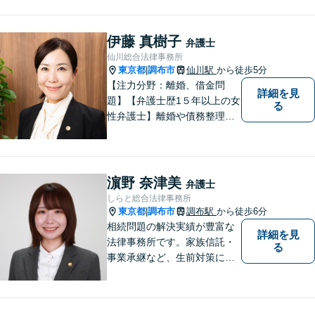
寄り添い、一緒に考え、お一
人おひとりにとって最善の解
決が何であるのかを見極め、
伊藤 真樹子
弁護士
誠心誠意、仕事に取り組んで
仙川総合法律事務所
まいります。
東京都
調布市
仙川駅
から徒歩5分
|
【注力分野：離婚、借金問
詳細を見
題】【弁護士歴1５年以上の女
る
性弁護士】離婚や債務整理
が、人生の前向きなリスター
トになるよう、依頼者のお気
持ちに寄り添い力を尽くしま
す。【仙川駅５分】
濵野 奈津美
弁護士
しらと総合法律事務所
東京都
調布市
調布駅
から徒歩6分
|
相続問題の解決実績が豊富な
詳細を見
法律事務所です。家族信託・
る
事業承継など、生前対策にも
幅広く対応しています。【オ
ンライン面談対応】