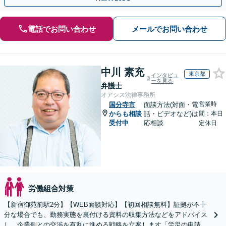
電話でお問い合わせ
メールでお問い合わせ
中川 素充
東京都
インタビュ
ーを見る
弁護士
オアシス法律事務所
営業時
国分寺市
面談方法(対面・電
からも相談
話・ビデオなど)は
間：本日
受付中
応相談
定休日
労働組合対策
【新宿御苑前駅2分】【WEB面談対応】【初回相談無料】証拠が不十
分な場合でも、勤務実態を裏付ける資料の収集方法などをアドバイス
し、企業側との交渉を有利に進める戦略を立案します「労災の申請か