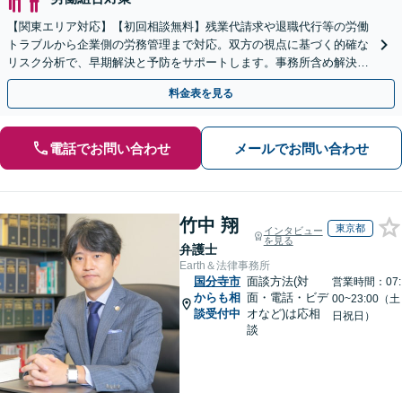
【関東エリア対応】【初回相談無料】残業代請求や退職代行等の労働
トラブルから企業側の労務管理まで対応。双方の視点に基づく的確な
リスク分析で、早期解決と予防をサポートします。事務所含め解決実
績は年300件以上！【時間外・Web相談も可】
料金表を見る
電話でお問い合わせ
メールでお問い合わせ
竹中 翔
東京都
インタビュー
を見る
弁護士
Earth＆法律事務所
国分寺市
面談方法(対
営業時間：07:
からも相
面・電話・ビデ
00~23:00（土
談受付中
オなど)は応相
日祝日）
談