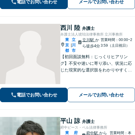
電話でお問い合わせ
メールでお問い合わせ
【電話相談可】【休日・夜間面談可】
西川 陸
弁護士
弁護士法人琥珀法律事務所 立川事務所
東
立
立川駅
か
営業時間：00:00~2
京
川
|
3:59（土日祝日）
ら徒歩4分
都
市
【初回面談無料：じっくりヒアリン
グ】不安や迷いに寄り添い、状況に応
じた現実的な選択肢をわかりやすくご
提案します。納得して前に進めるよ
う、誠実にサポートいたします【全国
対応】【電話・オンライン面談可】
電話でお問い合わせ
メールでお問い合わせ
平山 諒
弁護士
府中ピース・ベル法律事務所
東
府
府中駅
から
営業時間：本