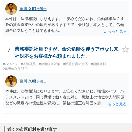
と追及されたい場合には、労働法にかなり詳しく、上記に関係した法
藤川 久昭
弁護士
理等にも通じた弁護士等に相談し、法的に正確に分析してもらい、今
後の対応を検討するべきです。
本件は、法律相談になりえます。ご安心くださいね。労働基準法２４
条の賃金直接払いの原則がありますので、会社は、本人として、労働
組合に支払うことはできません。
7
業務委託社員ですが、命の危険を伴うアポなし来
社対応をお客様から頼まれました。
#パワハラ
#派遣社員
#労働組合対策
#問題社員の対応
#労働審判
2025年9月27日
藤川 久昭
弁護士
本件は、法律相談になりえます。ご安心くださいね。職場のパワーハ
ラスメントとは、同じ職場で働く者に対し、職務上の地位や人間関係
などの職場内の優位性を背景に、業務の適正な範囲を超えて、精神
的・身体的苦痛を与える又は職場環境を悪化させる行為をいいます。
本件の言動が、これらに該当するかどうか、証拠に基づいて、子細な
分析と慎重な対応が必要です。客観的証拠が不可欠です。法的責任を
きちんと追及されたい場合には、労働法にかなり詳しく、上記に関係
近くの市区町村を選び直す