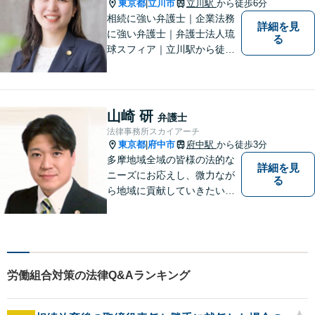
東京都
立川市
立川駅
から徒歩6分
|
相続に強い弁護士｜企業法務
詳細を見
に強い弁護士｜弁護士法人琉
る
球スフィア｜立川駅から徒歩6
分｜抱えていらっしゃる不安
を解決する糸口をみつけ、ご
安心いただけるような提案を
させていただきます！
山崎 研
弁護士
法律事務所スカイアーチ
東京都
府中市
府中駅
から徒歩3分
|
多摩地域全域の皆様の法的な
詳細を見
ニーズにお応えし、微力なが
る
ら地域に貢献していきたいと
考えています。
労働組合対策の法律Q&Aランキング