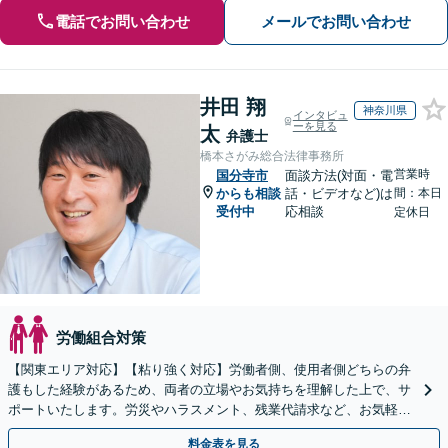
電話でお問い合わせ
メールでお問い合わせ
井田 翔
神奈川県
インタビュ
ーを見る
太
弁護士
橋本さがみ総合法律事務所
営業時
国分寺市
面談方法(対面・電
からも相談
話・ビデオなど)は
間：本日
受付中
応相談
定休日
労働組合対策
【関東エリア対応】【粘り強く対応】労働者側、使用者側どちらの弁
護もした経験があるため、両者の立場やお気持ちを理解した上で、サ
ポートいたします。労災やハラスメント、残業代請求など、お気軽に
ご相談ください【休日・夜間面談可】
料金表を見る