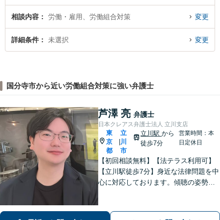
相談内容
労働・雇用、労働組合対策
変更
詳細条件
未選択
変更
国分寺市から近い労働組合対策に強い弁護士
芦澤 亮
弁護士
日本クレアス弁護士法人 立川支店
東
立
立川駅
から
営業時間：本
京
川
|
日定休日
徒歩7分
都
市
【初回相談無料】【法テラス利用可】
【立川駅徒歩7分】身近な法律問題を中
心に対応しております。傾聴の姿勢と
話しやすい雰囲気作りを大切にしてお
りますので、何かお困りごとがござい
ましたらお気軽にご相談ください。