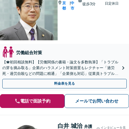
京
中
|
日定休日
徒歩3分
都
市
労働組合対策
【☎︎初回相談無料】【労働関係の書籍・論文を多数執筆】「トラブル
の芽を摘み取る」企業のハラスメント対策措置もレクチャー「過労
死・過労自殺などの問題に精通」「企業側も対応」従業員トラブルは
お任せください「顧問契約あり」【府中駅3分】
料金表を見る
電話で面談予約
メールでお問い合わせ
白井 城治
弁護
インタビューを見