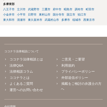
した法理等にも通じた弁護士等に相談し、法的に正確に分析してもら
多摩東部
い、今後の対応を検討するべきです。
八王子市
立川市
武蔵野市
三鷹市
府中市
昭島市
調布市
町田市
小金井市
小平市
日野市
東村山市
国分寺市
国立市
狛江市
東大和市
清瀬市
東久留米市
武蔵村山市
多摩市
稲城市
西東京市
ココナラ法律相談について
ココナラ法律相談とは
ご意見・ご要望
法律Q&A
利用規約
法律相談コラム
プライバシーポリシー
ココナラとは
外部送信ポリシー
よくあるご質問
掲載をご検討の弁護士の方
へ
運営へのお問い合わせ
会社情報