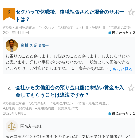
事務所を比較した上で，弁護士と面談をする際，そのような案件に対
応してもらえるのかが重要だと思います。 ただ，組合員の相談内容に
3
セクハラで休職後、復職拒否された場合のサポー
ついて，分野を絞っているのか，それともどのような分野でもよいと
トは？
いうことで法律相談を依頼しているかの観点も重要です。 組合員とす
#労働・雇用契約違反
#セクハラ
#退職勧奨
#正社員・契約社員
#労働組合対策
れば，相談だけではなく，できれば受任まで考えている場合も多いと
2025年9月19日
役にたった
2
思います。 そうすると，労働組合としての相談だけではなく，基本的
に全ての分野を対象にして考える必要もあるかもしれません。 そうで
藤川 久昭
弁護士
ないと，相談内容によって，対応が変わってしまうこともあると思い
ます。 組合員の相談についても，基本的に受任まで考えてもらえるこ
お困りのことと存じます。お悩みのことと存じます。お力になりたい
とができるのかも検討要素の一つかもしれません。
と思います。詳しい事情がわからないので、一般論として回答できる
ところだけ、ご対応いたしますね。 １ 実害があれば、損害賠償請求
できる可能性はあります。ただ、請求額通りが法的に認められるとは
限らないです。損害賠償請求は可能ですが、損害との因果関係の立証
が容易ではないと思われます。客観的証拠が不可欠です。 ２ 休職期
4
会社から労働組合の預り金口座に未払い賃金を入
間満了による退職・解雇について無効だと争える可能性が高いです。
金してもらうことは違法ですか？
法的責任をきちんと追及されたい場合には、労務管理と労働法にかな
#労働組合対策
#給与未払い
#退職金未払い
#労働・雇用契約違反
り詳しく、上記に関係した法理等にも通じた弁護士等に相談し、法的
#正社員・契約社員
#雇用契約書・就業規則作成
に正確に分析してもらい、今後の対応を検討するべきです。良い解決
2025年8月8日
役にたった
1
になりますよう祈念しております。
匿名A
弁護士
振込口座のことだけを考えるのであれば、支払を受ける労働者が、ど