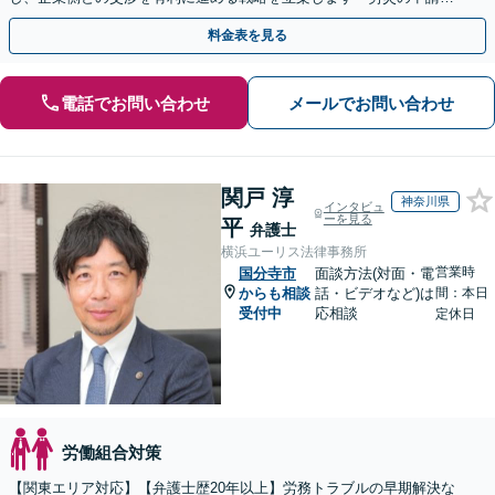
ら損害賠償請求までサポート／過労死・過労自殺など」
料金表を見る
電話でお問い合わせ
メールでお問い合わせ
関戸 淳
神奈川県
インタビュ
ーを見る
平
弁護士
横浜ユーリス法律事務所
営業時
国分寺市
面談方法(対面・電
からも相談
話・ビデオなど)は
間：本日
受付中
応相談
定休日
労働組合対策
【関東エリア対応】【弁護士歴20年以上】労務トラブルの早期解決な