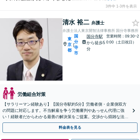
3件中 1-3件を表示
清水 裕二
弁護士
弁護士法人東京開智法律事務所 国分寺事務所
国
国分寺駅
営業時間：09:30~2
東
分
0:00（土日祝日）
から徒歩5
京
|
寺
分
都
市
労働組合対策
【サラリーマン経験あり】【国分寺駅約5分】労働者側・企業側双方
の問題に対応します。不当解雇を争う労働審判やあっせん代理に強
い！経験者だからわかる最善の解決策をご提案。交渉から煩雑な法的
手続きまでサポートいたします【夜間・休日相談可】
料金表を見る