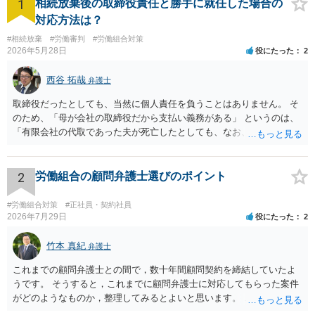
1
相続放棄後の取締役責任と勝手に就任した場合の
対応方法は？
#相続放棄
#労働審判
#労働組合対策
2026年5月28日
役にたった
2
西谷 拓哉
弁護士
取締役だったとしても、当然に個人責任を負うことはありません。 そ
のため、「母が会社の取締役だから支払い義務がある」 というのは、
「有限会社の代取であった夫が死亡したとしても、なお、母は有限会
社の取締役として存在しているのだから、会社の債務の支払処理を代
わりにする必要がある」という趣旨なのではないかと思われます。 相
続放棄したとしても、取締役である母には残された有限会社の後始末
2
労働組合の顧問弁護士選びのポイント
をどうするのかという問題が残ります。 一度、司法書士や弁護士等の
専門家に相談されることをオススメ致します。
#労働組合対策
#正社員・契約社員
2026年7月29日
役にたった
2
竹本 真紀
弁護士
これまでの顧問弁護士との間で，数十年間顧問契約を締結していたよ
うです。 そうすると，これまでに顧問弁護士に対応してもらった案件
がどのようなものか，整理してみるとよいと思います。 これにより，
どのような案件で依頼することが多いのかわかると思います。 複数の