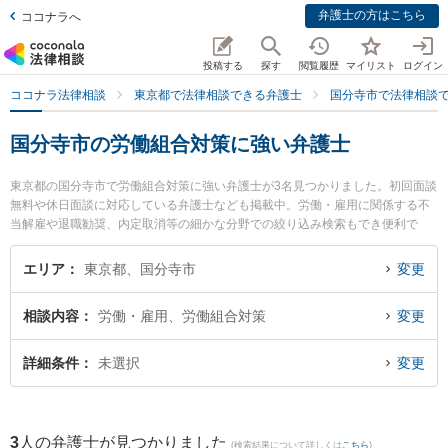
弁護士の方はこちら
ココナラへ
投稿する
探す
閲覧履歴
マイリスト
ログイン
ココナラ法律相談
東京都で法律相談できる弁護士
国分寺市で法律相談
国分寺市の労働組合対策に強い弁護士
東京都の国分寺市で労働組合対策に強い弁護士が3名見つかりました。初回面談
無料や休日面談に対応している弁護士なども掲載中。労働・雇用に関係する不
当解雇や退職勧奨、内定取消等の細かな分野での絞り込み検索もでき便利で
す。特に弁護士法人東京開智法律事務所 国分寺事務所の清水 裕二弁護士や弁護
士法人アルファ総合法律事務所 国分寺オフィスの豊村 聖子弁護士、国分寺南法
エリア
東京都、国分寺市
変更
律事務所の谷村 孝一弁護士のプロフィール情報や弁護士費用、強みなどが注目
されています。『国分寺市で土日や夜間に発生した労働組合対策のトラブルを
相談内容
労働・雇用、労働組合対策
変更
今すぐに弁護士に相談したい』『労働組合対策のトラブル解決の実績豊富な近
くの弁護士を検索したい』『初回相談無料で労働組合対策を法律相談できる国
分寺市内の弁護士に相談予約したい』などでお困りの相談者さんにおすすめで
詳細条件
未選択
変更
す。
3
人の弁護士が見つかりました
(検索結果について詳しくは
こちら
)