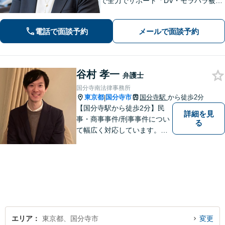
で全力でサポート「DV・モラハラ被害
の対応実績豊富」相続は協議から調
停・審判まですべて代理で「生前対策
電話で面談予約
メールで面談予約
を一からサポート」遺産整理の代行業
務も承ります【国分寺徒歩3分】
谷村 孝一
弁護士
国分寺南法律事務所
東京都
国分寺市
国分寺駅
から徒歩2分
|
【国分寺駅から徒歩2分】民
詳細を見
事・商事事件/刑事事件につい
る
て幅広く対応しています。ま
ずはお気軽にご相談くださ
い。
エリア
東京都、国分寺市
変更