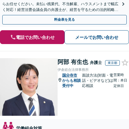
らお任せください。未払い残業代、不当解雇、ハラスメントまで幅広
く対応！経営法曹会議会員の弁護士が、経営を守るための法的戦略を
提案します【夜間や休日相談も対応可能】
料金表を見る
電話でお問い合わせ
メールでお問い合わせ
阿部 有生也
弁護士
東京都
伊倉総合法律事務所
営業時
国分寺市
面談方法(対面・電
からも相談
話・ビデオなど)は
間：本日
受付中
応相談
定休日
労働組合対策