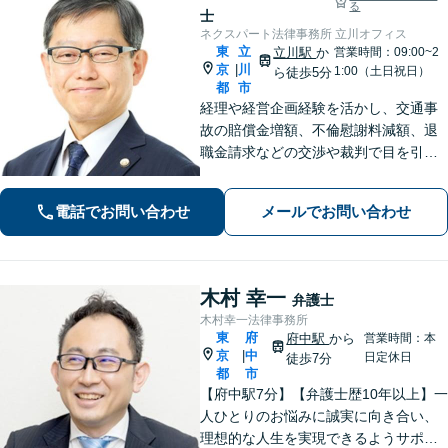
る
士
ネクスパート法律事務所 立川オフィス
東
立
立川駅
か
営業時間：09:00~2
京
川
|
1:00（土日祝日）
ら徒歩5分
都
市
経理や経営企画経験を活かし、交通事
故の賠償金増額、不倫慰謝料減額、退
職金請求などの交渉や裁判で目を引く
結果を手にした豊富な実績がありま
す。難しい案件でもわずかな可能性を
電話でお問い合わせ
メールでお問い合わせ
見つけて、ご依頼者様を笑顔に導ける
よう全力を尽くします。【初回相談無
料】
木村 幸一
弁護士
木村幸一法律事務所
東
府
府中駅
から
営業時間：本
京
中
|
日定休日
徒歩7分
都
市
【府中駅7分】【弁護士歴10年以上】一
人ひとりのお悩みに誠実に向き合い、
理想的な人生を実現できるようサポー