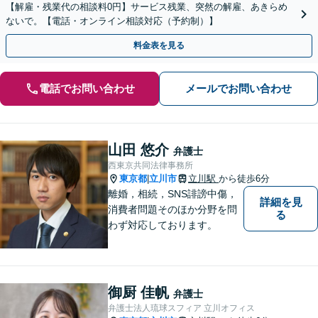
【解雇・残業代の相談料0円】サービス残業、突然の解雇、あきらめ
ないで。【電話・オンライン相談対応（予約制）】
料金表を見る
電話でお問い合わせ
メールでお問い合わせ
山田 悠介
弁護士
西東京共同法律事務所
東京都
立川市
立川駅
から徒歩6分
|
離婚，相続，SNS誹謗中傷，
詳細を見
消費者問題そのほか分野を問
る
わず対応しております。
御厨 佳帆
弁護士
弁護士法人琉球スフィア 立川オフィス