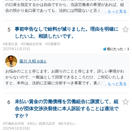
の口座を指定するかは自由ですから、当該労働者の希望があれば、組
合の預かり金口座であっても、法的には問題ないと言えます。 ただ
し、そこから、何らかの天引きをして労働者に支払うということにな
ると、場合によっては非弁の問題が生じる可能性が考えられます。
5
事前申告なしで給料が減りました。理由を明確に
したい上、相談したいです。
#派遣社員
#労働組合対策
#労働審判
2025年11月15日
役にたった
1
藤川 久昭
弁護士
お悩みのことと存じます。お困りのことと存じます。詳しい事情がわ
からないので、一般論として回答できるところだけ、ご対応いたしま
すと、本件は、法的に正確に分析すべき事案です。素人判断は大いに
危険です。本相談は、ネットでのやりとりだけでは、正確な回答が難
しい案件です。労働組合への相談も有効です。就業規則の変更では変
更できない労働条件の場合（労働契約法１０条但書）は、労働者の同
6
未払い賃金の労働債権を労働組合に譲渡して、組
意が必要です。この場合、真の同意がいるとされる場合も十分にあり
合が団体交渉決裂後に本人訴訟することは適法で
ます。就業規則の不利益変更問題であれば労働契約法１０条本文に基
すか？
づいて判断されます。周知性と合理性の要件の有無が問題となりま
#労働組合対策
#未払い残業代請求
#給与未払い
す。合理性は必要性、不利益性、相当性、その他の要素から判断され
2025年10月19日
ます。良い解決になりますよう祈念しております。法的責任をきちん