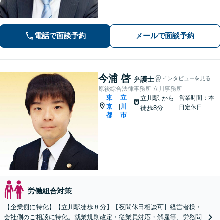
トいたします。交通事故／企業法務／
税務訴訟など、今までの経験をもとに
スピーディーに対処。 【夜間・休日の
電話で面談予約
メールで面談予約
対応可能】【オンライン面談可能】
今浦 啓
弁護士
インタビューを見る
原後綜合法律事務所 立川事務所
東
立
立川駅
から
営業時間：本
京
川
|
日定休日
徒歩8分
都
市
労働組合対策
【企業側に特化】【立川駅徒歩８分】【夜間休日相談可】経営者様・
会社側のご相談に特化。就業規則改定・従業員対応・解雇等、労務問