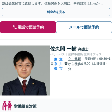
題は企業経営に直結します。信頼関係を大切に、事前対策はしっかり
と、起きたトラブルは最小限に抑えるよう尽力します。
料金表を見る
電話で面談予約
メールで面談予約
佐久間 一樹
弁護士
ベリーベスト法律事務所 立川オフィス
立川北駅
営業時間：09:30~1
東
立
8:00（土日祝日）
京
川
から徒歩4
|
都
市
分
労働組合対策