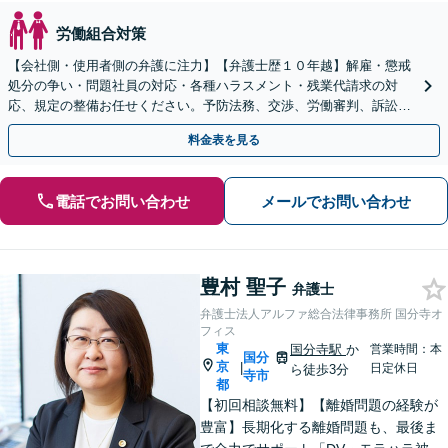
労働組合対策
【会社側・使用者側の弁護に注力】【弁護士歴１０年越】解雇・懲戒
処分の争い・問題社員の対応・各種ハラスメント・残業代請求の対
応、規定の整備お任せください。予防法務、交渉、労働審判、訴訟の
各段階に迅速に対応いたします！
料金表を見る
電話でお問い合わせ
メールでお問い合わせ
豊村 聖子
弁護士
弁護士法人アルファ総合法律事務所 国分寺オ
フィス
東
国分寺駅
か
営業時間：本
国分
京
|
日定休日
ら徒歩3分
寺市
都
【初回相談無料】【離婚問題の経験が
豊富】長期化する離婚問題も、最後ま