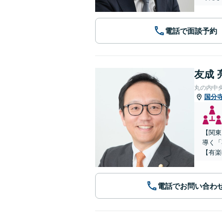
電話で面談予約
友成 
丸の内中
国分
【関東
導く「
【有楽
電話でお問い合わ