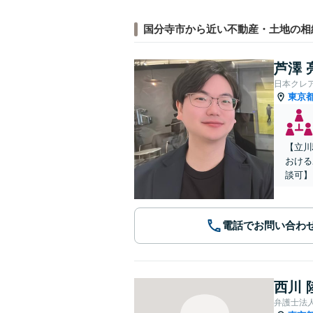
国分寺市から近い不動産・土地の相
芦澤 
日本クレ
東京
【立川
おける
談可】
電話でお問い合わ
西川 
弁護士法