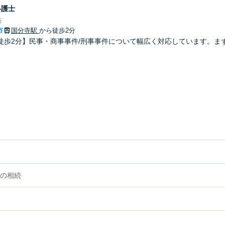
弁護士
所
市
国分寺駅
から徒歩2分
徒歩2分】民事・商事事件/刑事事件について幅広く対応しています。ま
の相続