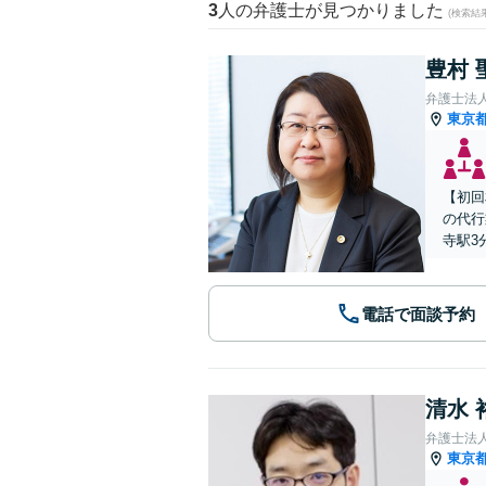
3
人の弁護士が見つかりました
(検索結
豊村 
弁護士法
東京
【初回
の代行
寺駅3
電話で面談予約
清水 
弁護士法
東京