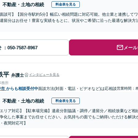
不動産・土地の相続
料金表を見る
面談可】【国分寺駅約5分】幅広い相続問題に対応可能。他士業と連携して
遺留分はお任せ！豊富な実績をもとに、状況やご希望に沿った最適な解決方
せ
メール
鉄平
弁護士
インタビューを見る
事務所
寺市
からも相談受付中
面談方法(対面・電話・ビデオなど)は応相談
営業時間：
不動産・土地の相続
料金表を見る
エリア対応】【駐車場完備】遺産分割協議・調停／遺留分／相続放棄など相
争化した事案までお任せください。お気持ちの面でもご納得いただける解決
・夜間対応可】