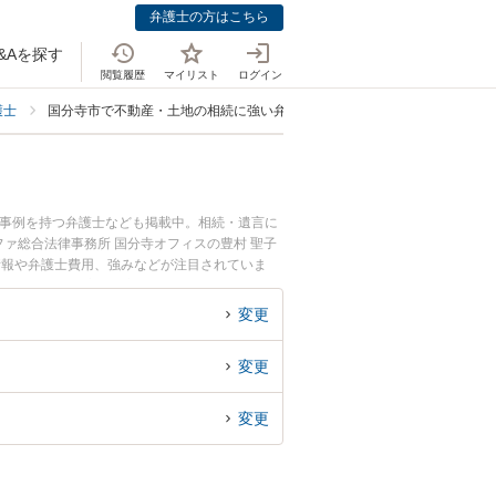
弁護士の方はこちら
&Aを探す
閲覧履歴
マイリスト
ログイン
護士
国分寺市で不動産・土地の相続に強い弁護士
決事例を持つ弁護士なども掲載中。相続・遺言に
ァ総合法律事務所 国分寺オフィスの豊村 聖子
情報や弁護士費用、強みなどが注目されていま
トラブル解決の実績豊富な近くの弁護士を検索し
におすすめです。
変更
変更
変更