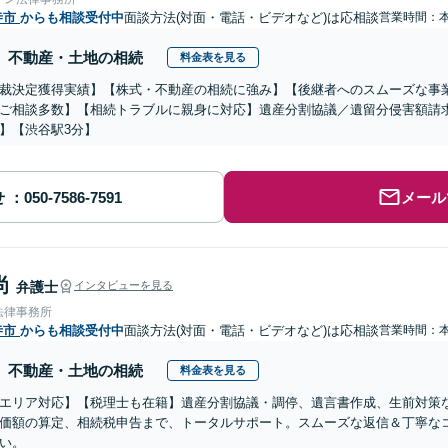
寺市
からも相談受付中
面談方法(対面・電話・ビデオなど)は応相談
営業時間：
不動産・土地の相続
料金表を見る
裁決定獲得実績】【株式・不動産の相続に強み】【後継者へのスムーズな事
ご相談多数】【相続トラブルに親身に対応】遺産分割協議／遺留分侵害額請求
】【渋谷駅3分】
せ
メール
尚
弁護士
インタビューを見る
法律事務所
寺市
からも相談受付中
面談方法(対面・電話・ビデオなど)は応相談
営業時間：
不動産・土地の相続
料金表を見る
エリア対応】【税理士も在籍】遺産分割協議・調停、遺言書作成、生前対策
価額の算定、相続税申告まで、トータルサポート。スムーズな返信＆丁寧な
い。