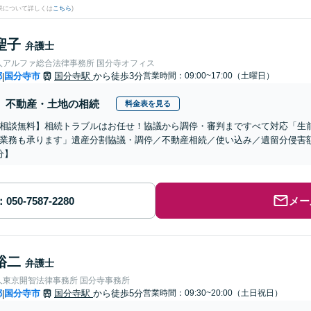
果について詳しくは
こちら
)
聖子
弁護士
人アルファ総合法律事務所 国分寺オフィス
都
国分寺市
国分寺駅
から徒歩3分
営業時間：09:00~17:00（土曜日）
|
不動産・土地の相続
料金表を見る
相談無料】相続トラブルはお任せ！協議から調停・審判まですべて対応「生
業務も承ります」遺産分割協議・調停／不動産相続／使い込み／遺留分侵害
分】
メー
裕二
弁護士
人東京開智法律事務所 国分寺事務所
都
国分寺市
国分寺駅
から徒歩5分
営業時間：09:30~20:00（土日祝日）
|