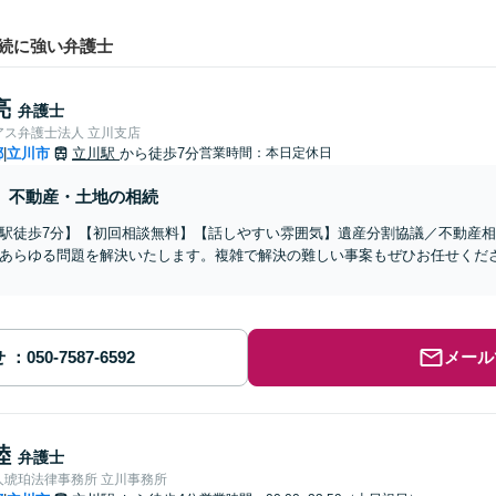
続に強い弁護士
亮
弁護士
アス弁護士法人 立川支店
都
立川市
立川駅
から徒歩7分
営業時間：本日定休日
|
不動産・土地の相続
駅徒歩7分】【初回相談無料】【話しやすい雰囲気】遺産分割協議／不動産
あらゆる問題を解決いたします。複雑で解決の難しい事案もぜひお任せくだ
せ
メール
陸
弁護士
人琥珀法律事務所 立川事務所