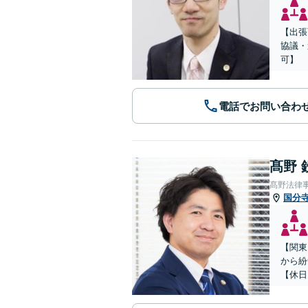
【出張
協議・
可】
電話でお問い合わ
髙野 
髙野法律
国分
【関東
から紛
【休日