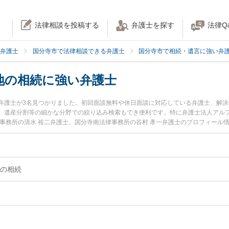
法律相談を投稿する
弁護士を探す
法律Q
弁護士
国分寺市で法律相談できる弁護士
国分寺市で相続・遺言に強い弁
地の相続に強い弁護士
弁護士が3名見つかりました。初回面談無料や休日面談に対応している弁護士、解
、遺産分割等の細かな分野での絞り込み検索もでき便利です。特に弁護士法人アルフ
寺事務所の清水 裕二弁護士、国分寺南法律事務所の谷村 孝一弁護士のプロフィール
・土地の相続のトラブルを今すぐに弁護士に相談したい』『不動産・土地の相続の
法律相談できる国分寺市内の弁護士に相談予約したい』などでお困りの相談者さん
の相続