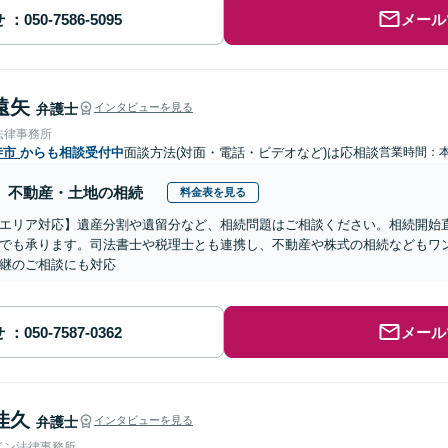
せ
メール
遠矢
弁護士
インタビューを見る
法律事務所
寺市
からも相談受付中
面談方法(対面・電話・ビデオなど)は応相談
営業時間：
不動産・土地の相続
料金表を見る
エリア対応】遺産分割や遺留分など、相続問題はご相談ください。相続開始
でも承ります。司法書士や税理士とも連携し、不動産や株式の相続などもワ
継のご相談にも対応
せ
メール
佳久
弁護士
インタビューを見る
イン法律事務所