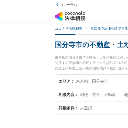
ココナラへ
ココナラ法律相談
東京都で法律相談できる
国分寺市の不動産・土
東京都の国分寺市で不動産・土地の相続に強い
関係する家族間の相続トラブルや認知症の相続
弁護士や弁護士法人東京開智法律事務所 国分
す。『国分寺市で土日や夜間に発生した不動産
たい』『初回相談無料で不動産・土地の相続を
エリア
東京都、国分寺市
相談内容
相続・遺言、不動産・土地
詳細条件
未選択