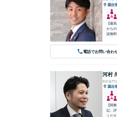
国分
【最高
からの
談無料
電話でお問い合わ
河村 
和田倉門
国分
【関東
記、評
くださ