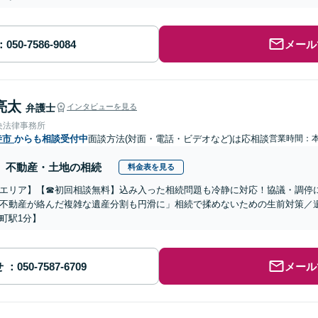
メール
亮太
弁護士
インタビューを見る
央法律事務所
寺市
からも相談受付中
面談方法(対面・電話・ビデオなど)は応相談
営業時間：
不動産・土地の相続
料金表を見る
エリア】【☎︎初回相談無料】込み入った相続問題も冷静に対応！協議・調停
不動産が絡んだ複雑な遺産分割も円滑に」相続で揉めないための生前対策／
町駅1分】
せ
メール