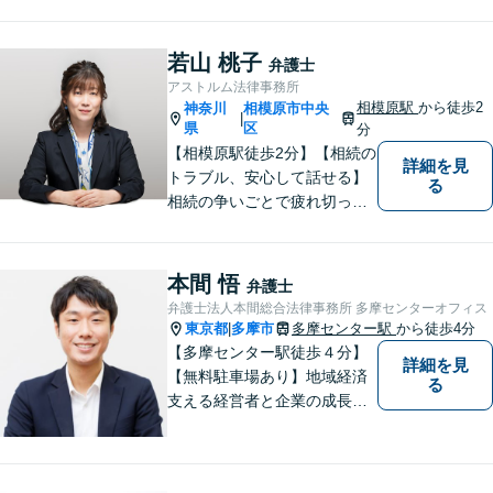
セスが良い地域密着型の事務
所です【破産管財人経験あ
り】負債総額数億円の倒産申
若山 桃子
弁護士
立ての実績あり【完全個室】
アストルム法律事務所
【青葉台駅1分】【複数弁護士
相模原駅
から徒歩2
神奈川
相模原市中央
|
在籍】
県
区
分
【相模原駅徒歩2分】【相続の
詳細を見
トラブル、安心して話せる】
る
相続の争いごとで疲れ切って
しまう前に。女性弁護士が一
貫対応、トラブルの解決を目
指します。遺産分割協議・遺
本間 悟
弁護士
留分・調停・裁判にも対応。
弁護士法人本間総合法律事務所 多摩センターオフィス
東京都
多摩市
多摩センター駅
から徒歩4分
|
【多摩センター駅徒歩４分】
詳細を見
【無料駐車場あり】地域経済
る
支える経営者と企業の成長を
サポート。同時に地域住民の
安心を法律の専門家としてサ
ポート。企業事案から、交通