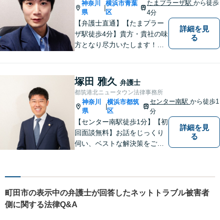
軽にご相談ください。
たまプラーザ駅
から徒歩
神奈川
横浜市青葉
|
県
区
4分
【弁護士直通】【たまプラー
詳細を見
ザ駅徒歩4分】貴方・貴社の味
る
方となり尽力いたします！当
日相談ができる場合もありま
すのでまずはお気軽にご相談
ください。
塚田 雅久
弁護士
都筑港北ニュータウン法律事務所
センター南駅
から徒歩1
神奈川
横浜市都筑
|
県
区
分
【センター南駅徒歩1分】【初
詳細を見
回面談無料】お話をじっくり
る
伺い、ベストな解決策をご一
緒に考えさせていただきま
す。【夜間／休日対応可能】
難解な用語は極力用いずに平
易かつ具体的な説明を心がけ
町田市の表示中の弁護士が回答したネットトラブル被害者
ていますので、まずは一度お
側に関する法律Q&A
気軽にご相談頂ければと思い
ます。