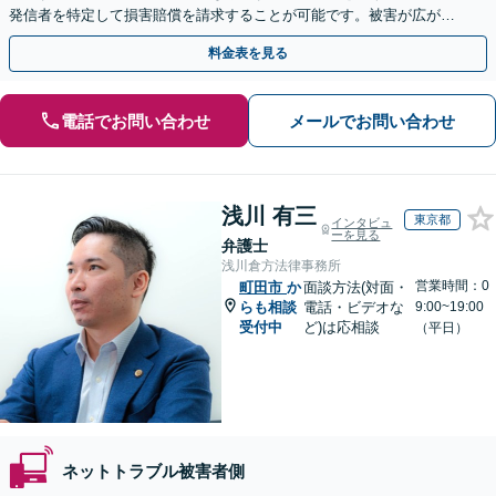
発信者を特定して損害賠償を請求することが可能です。被害が広がる
前にご相談ください。【土曜・夜間対応】
料金表を見る
電話でお問い合わせ
メールでお問い合わせ
浅川 有三
東京都
インタビュ
ーを見る
弁護士
浅川倉方法律事務所
営業時間：0
町田市
か
面談方法(対面・
らも相談
電話・ビデオな
9:00~19:00
受付中
ど)は応相談
（平日）
ネットトラブル被害者側