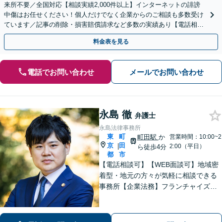
来所不要／全国対応【相談実績2,000件以上】インターネットの誹謗
中傷はお任せください！個人だけでなく企業からのご相談も多数受け
ています／記事の削除・損害賠償請求など多数の実績あり【電話相談
可】【初回相談無料】【夜間休日面談可】
料金表を見る
電話でお問い合わせ
メールでお問い合わせ
永島 徹
弁護士
永島法律事務所
東
町
町田駅
か
営業時間：10:00~2
京
田
|
2:00（平日）
ら徒歩4分
都
市
【電話相談可】【WEB面談可】地域密
着型・地元の方々が気軽に相談できる
事務所【企業法務】フランチャイズ・
ベンチャー企業・中小企業の法務に強
みあり【夜間・休日相談可】【完全個
室】【町田駅4分】