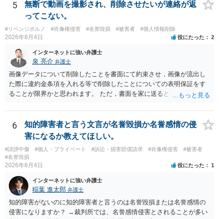
5
無断で動画を撮影され、削除させたいが連絡が返
ってこない。
#リベンジポルノ
#肖像権侵害
#名誉毀損
#被害者
#個人情報削除
2026年8月4日
役にたった
2
インターネットに強い弁護士
泉 亮介
弁護士
画像データについて削除したことを書面にて約束させ，画像が流出し
た際に違約金条項を入れる等で削除したことについての表明保証をす
ることが限界かと思われます。 ただ，書面を家に送ると家族に不貞行
為が発覚しご自身が慰謝料請求を受けるリスクがあるため，書面で削
除等を求めることは避けたほうが良いかと思われます。
6
知的障害者と言う文言が名誉毀損か名誉感情の侵
害になるか教えてほしい。
#誹謗中傷
#個人・プライベート
#訴訟・損害賠償請求
#肖像権侵害
#被害者
#名誉毀損
2026年8月4日
役にたった
1
インターネットに強い弁護士
稲葉 進太郎
弁護士
知的障害がないのに知的障害者と言うのは名誉毀損または名誉感情の
侵害になりますか？ →裁判所では、名誉感情侵害とされることが多い