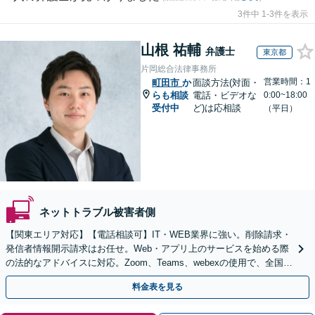
3件中 1-3件を表示
山根 祐輔
弁護士
東京都
片岡総合法律事務所
営業時間：1
町田市
か
面談方法(対面・
らも相談
電話・ビデオな
0:00~18:00
受付中
ど)は応相談
（平日）
ネットトラブル被害者側
【関東エリア対応】【電話相談可】IT・WEB業界に強い。削除請求・
発信者情報開示請求はお任せ。Web・アプリ上のサービスを始める際
の法的なアドバイスに対応。Zoom、Teams、webexの使用で、全国か
らのご相談にも対応【平日夜間面談可】
料金表を見る