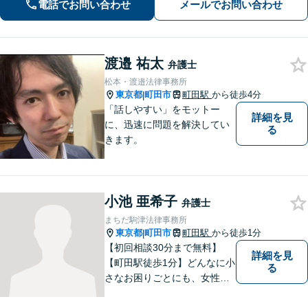
電話でお問い合わせ
メールでお問い合わせ
渡邉 祐太
弁護士
松本・渡邉法律事務所
東京都
町田市
町田駅
から徒歩4分
|
「話しやすい」をモットー
詳細を見
に、迅速に問題を解決してい
る
きます。
小池 亜希子
弁護士
まちだ駒津法律事務所
東京都
町田市
町田駅
から徒歩1分
|
【初回相談30分まで無料】
詳細を見
【町田駅徒歩1分】どんなに小
る
さなお困りごとにも、女性弁
護士がじっくりカウンセリン