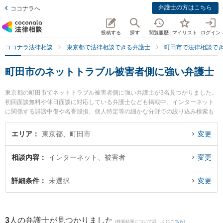
弁護士の方はこちら
ココナラへ
投稿する
探す
閲覧履歴
マイリスト
ログイン
ココナラ法律相談
東京都で法律相談できる弁護士
町田市で法律相談で
町田市のネットトラブル被害者側に強い弁護士
東京都の町田市でネットトラブル被害者側に強い弁護士が3名見つかりました。
初回面談無料や休日面談に対応している弁護士なども掲載中。インターネット
に関係する誹謗中傷や名誉毀損、個人特定等の細かな分野での絞り込み検索も
でき便利です。特に永島法律事務所の永島 徹弁護士や松本・渡邉法律事務所の
渡邉 祐太弁護士、まちだ駒津法律事務所の小池 亜希子弁護士のプロフィール情
エリア
東京都、町田市
変更
報や弁護士費用、強みなどが注目されています。『町田市で土日や夜間に発生
したネットトラブル被害者側のトラブルを今すぐに弁護士に相談したい』『ネ
相談内容
インターネット、被害者
変更
ットトラブル被害者側のトラブル解決の実績豊富な近くの弁護士を検索した
い』『初回相談無料でネットトラブル被害者側を法律相談できる町田市内の弁
護士に相談予約したい』などでお困りの相談者さんにおすすめです。
詳細条件
未選択
変更
3
人の弁護士が見つかりました
(検索結果について詳しくは
こちら
)