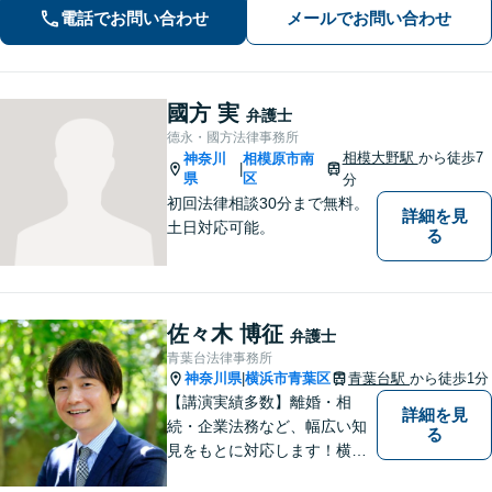
ております「粘り強い交渉とフットワ
電話でお問い合わせ
メールでお問い合わせ
ークの軽さが強み」男性・女性弁護士
が所属し多角的な視点から解決へ尽力
いたします
國方 実
弁護士
德永・國方法律事務所
相模大野駅
から徒歩7
神奈川
相模原市南
|
県
区
分
初回法律相談30分まで無料。
詳細を見
土日対応可能。
る
佐々木 博征
弁護士
青葉台法律事務所
神奈川県
横浜市青葉区
青葉台駅
から徒歩1分
|
【講演実績多数】離婚・相
詳細を見
続・企業法務など、幅広い知
る
見をもとに対応します！横
浜・川崎・町田等からもアク