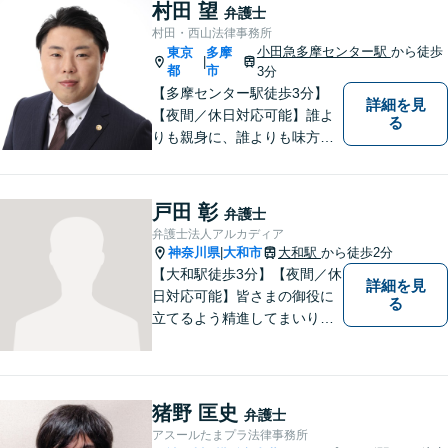
事故、相続、成年後見、不動
村田 望
弁護士
産など幅広く法律問題に対応
村田・西山法律事務所
しますので、お気軽にご相談
小田急多摩センター駅
から徒歩
東京
多摩
|
を。
都
市
3分
【多摩センター駅徒歩3分】
詳細を見
【夜間／休日対応可能】誰よ
る
りも親身に、誰よりも味方で
ある存在になりたいと思いま
す。企業法務／相続問題／離
婚問題／不動産問題／刑事事
戸田 彰
弁護士
件など、幅広く対応可能。迅
弁護士法人アルカディア
速かつ適切な対応を心掛けて
神奈川県
大和市
大和駅
から徒歩2分
|
おります。
【大和駅徒歩3分】【夜間／休
詳細を見
日対応可能】皆さまの御役に
る
立てるよう精進してまいりま
す。借金問題／刑事事件／相
続問題／離婚問題／企業法務
など、幅広く対応可能。【地
域に根ざした弁護士】法律ト
猪野 匡史
弁護士
ラブルでお悩みの方は、お気
アスールたまプラ法律事務所