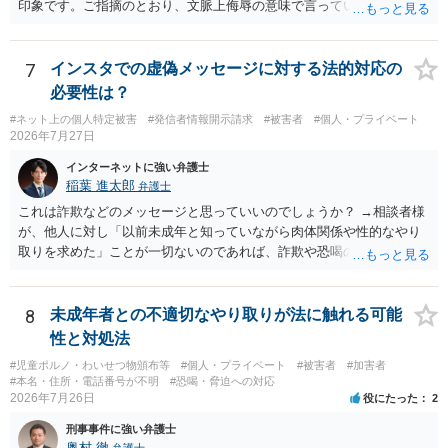
印象です。ご指摘のとおり、文脈上侮辱の意味で言っている点も加味
されていると思います。
7
インスタでの虚偽メッセージに対する法的対応の
必要性は？
#ネット上の個人特定被害
#発信者情報開示請求
#被害者
#個人・プライベート
2026年7月27日
インターネットに強い弁護士
稲葉 進太郎
弁護士
これは詐欺などのメッセージと思っていいのでしょうか？ →相談者様
が、他人に対し「以前未成年と知っていながら肉体関係や性的なやり
取りを求めた」ことが一切ないのであれば、詐欺や恐喝の可能性が高
いでしょう。
8
未成年者との不適切なやり取りが法に触れる可能
性と対処法
#児童ポルノ・わいせつ物頒布等
#個人・プライベート
#被害者
#加害者
#本名・住所・電話番号が不明
#恐喝・脅迫への対応
2026年7月26日
役にたった
2
刑事事件に強い弁護士
奥村 徹