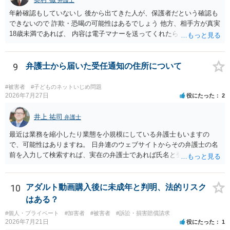
弁護士
年齢確認もしていないし 後から出てきた人が、保護者だという確認も
できないので 詐欺・恐喝の可能性はあるでしょう 他方、相手方が真実
18歳未満であれば、 内容は電子マナーを送ってくれたら自慰行為など
の動画を要望通りに撮って送るよと言ったやりとりでした。 自分は動
画の尺は10分ほど、服を着たままで胸を触って欲しい、などの要望を
して、要求された金額(1000円程度)の電子マネーを送信してしまいま
9
弁護士から届いた受任通知の住所について
した。 そこから、撮影するまで暇なので顔の雰囲気の写真を交換して
欲しい、住んでいる都道府県と区を教えてと言われたので教えたりと
#被害者
#子どものネットいじめ問題
言ったやり取りをしていました。 というやりとりは、青少年条例違反
2026年7月27日
役にたった
2
（わいせつ行為）の疑いがあります。18歳未満と知らなくても処罰可
能です。
井上 祐司
弁護士
最近は業務を縮小したり業態を小規模にしている弁護士もいますの
で、可能性はありますね。 日弁連のウェブサイトからその弁護士の名
前を入力して検索すれば、実在の弁護士であれば氏名と登録番号が表
示されます。 それを確認して、実在の弁護士かどうかを確かめる方が
良いでしょう。
10
アダルト動画購入後に未成年と判明、法的リスク
はある？
#個人・プライベート
#加害者
#被害者
#訴訟・損害賠償請求
2026年7月21日
役にたった
1