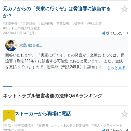
元カノからの「実家に行くぞ」は脅迫罪に該当する
か？
#誹謗中傷
#名誉毀損
#風評被害・営業妨害
#被害者
#炎上対策
#ネット上の個人特定被害
2022年11月14日(月)
役にたった
1
永島 徹
弁護士
回答いたします。 「実家に行くぞ」との発言が、文脈によっては、脅
迫罪（刑法222条）に該当する可能性はあると思います。 また、金銭
を支払っていますので、恐喝罪（刑法249条）に該当する可能性もあり
ます。 ただ、明確に、脅迫罪や恐喝罪に該当すると判断することは難
しいと考えられます。 例えば、実家に行ってこの件を両親に相談する
という意味で、「実家に行くぞ」と言ったに過ぎないケースと、両親
に加害するという意味で、「実家に行くぞ」と言ったケースでは、同
ネットトラブル被害者側の法律Q&Aランキング
じ「実家に行くぞ」でも意味合いが変わると考えられます。
1
ストーカーから職場に電話
#訴訟・損害賠償請求
#被害者
#ネット上の個人特定被害
#個人・プライベート
2026年7月28日
役にたった
6