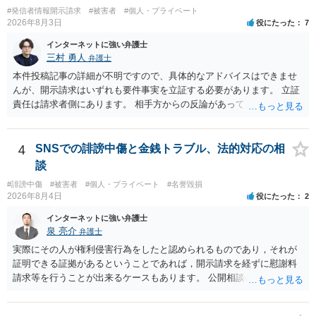
#発信者情報開示請求
#被害者
#個人・プライベート
2026年8月3日
役にたった
7
インターネットに強い弁護士
三村 勇人
弁護士
本件投稿記事の詳細が不明ですので、具体的なアドバイスはできませ
んが、開示請求はいずれも要件事実を立証する必要があります。 立証
責任は請求者側にあります。 相手方からの反論があっても、裁判官が
要件事実を満たしていると判断すれば、補充は求められません。 相手
方が口頭で反論したのは、仮処分は迅速性が要求されるためです。 書
面での反論となれば、より遅延する可能性がございます。 また、本件
4
SNSでの誹謗中傷と金銭トラブル、法的対応の相
はXのため、APのIPアドレスの保存期間の問題もございます。 開示請
談
求は法律知識が不可欠ですが、それだけでは足りず、実務を踏まえた
#誹謗中傷
#被害者
#個人・プライベート
#名誉毀損
方法を選択することが重要です。
2026年8月4日
役にたった
2
インターネットに強い弁護士
泉 亮介
弁護士
実際にその人が権利侵害行為をしたと認められるものであり，それが
証明できる証拠があるということであれば，開示請求を経ずに慰謝料
請求等を行うことが出来るケースもあります。 公開相談の場では回答
は難しいかと思われますので，お手持ちの証拠資料を持参の上弁護士
に個別に相談されると良いでしょう。