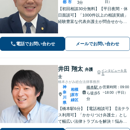
都
市
日）
3分
【初回相談30分無料】【平日夜間・休
日面談可】「1000件以上の相談実績」
経験豊富な代表弁護士が問合せから解
決まで全て対応！話しやすさを心がけ
ておりますので、まずはお悩みをお聞
かせください。ベストな解決に向けて
電話でお問い合わせ
メールでお問い合わせ
尽力【明瞭な料金体系】【休日・夜間
対応】
井田 翔太
弁護
インタビューを見
る
士
橋本さがみ総合法律事務所
神
橋本駅
か
営業時間：09:00
相模
奈
~18:00（平日）
ら徒歩5
原市
|
川
分
緑区
県
【橋本駅6分】【電話相談可】【法テラ
ス利用可】「かかりつけ弁護士」とし
て幅広い法律トラブルを解決！悩みに
寄り添いながら、誠実な対応を心がけ