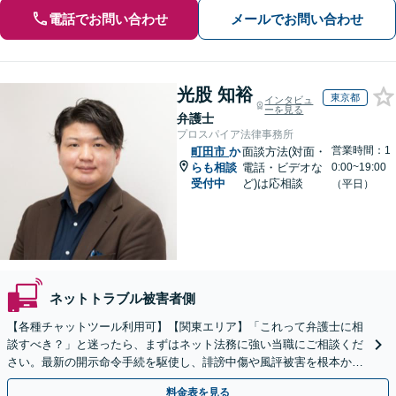
電話でお問い合わせ
メールでお問い合わせ
光股 知裕
東京都
インタビュ
ーを見る
弁護士
プロスパイア法律事務所
営業時間：1
町田市
か
面談方法(対面・
らも相談
電話・ビデオな
0:00~19:00
受付中
ど)は応相談
（平日）
ネットトラブル被害者側
【各種チャットツール利用可】【関東エリア】「これって弁護士に相
談すべき？」と迷ったら、まずはネット法務に強い当職にご相談くだ
さい。最新の開示命令手続を駆使し、誹謗中傷や風評被害を根本から
解決します。最終的な終結を見据えて適切に対応します。
料金表を見る