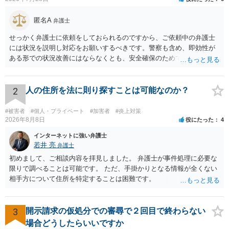
匿名A
弁護士
せっかく弁護士に依頼をしておられるのですから、ご依頼中の弁護士
には状況を説明し対応をお願いするべきです。警察も含め、即効性が
ある形での状況改善にはならなくとも、安全確保のためできることは
ある筈です。
2
人の住所を法に則り探すことは可能なのか？
#被害者
#個人・プライベート
#加害者
#炎上対策
2026年8月8日
役にたった
4
インターネットに強い弁護士
若井 亮
弁護士
初めまして、ご相談内容を拝見しました。 弁護士が事件処理に必要な
限りで調べることは可能です。 ただ、手掛かりとなる情報が全くない
相手方について住所を特定することは困難です。
3
開示請求の仮処分での審尋で２回目で終わらない
場合どうしたらいいですか