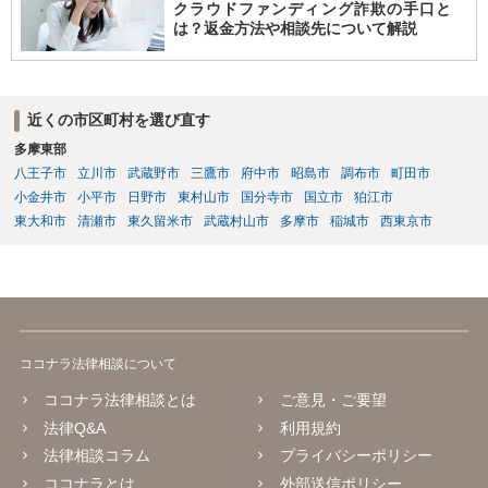
クラウドファンディング詐欺の手口と
は？返金方法や相談先について解説
近くの市区町村を選び直す
多摩東部
八王子市
立川市
武蔵野市
三鷹市
府中市
昭島市
調布市
町田市
小金井市
小平市
日野市
東村山市
国分寺市
国立市
狛江市
東大和市
清瀬市
東久留米市
武蔵村山市
多摩市
稲城市
西東京市
ココナラ法律相談について
ココナラ法律相談とは
ご意見・ご要望
法律Q&A
利用規約
法律相談コラム
プライバシーポリシー
ココナラとは
外部送信ポリシー