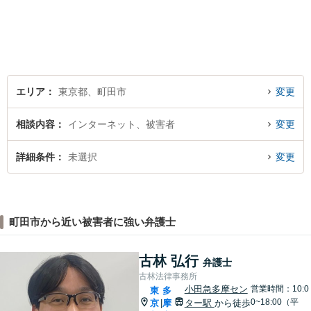
グを行ないます。まずはお気
軽にご相談ください。
エリア
東京都、町田市
変更
相談内容
インターネット、被害者
変更
詳細条件
未選択
変更
町田市から近い被害者に強い弁護士
古林 弘行
弁護士
古林法律事務所
小田急多摩セン
営業時間：10:0
東
多
0~18:00（平
京
摩
ター駅
から徒歩
|