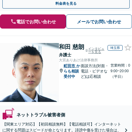
料金表を見る
電話でお問い合わせ
メールでお問い合わせ
和田 慈朗
埼玉県
インタビュ
ーを見る
弁護士
大宮ありあけ法律事務所
営業時間：0
町田市
か
面談方法(対面・
らも相談
電話・ビデオな
9:00~20:00
受付中
ど)は応相談
（平日）
ネットトラブル被害者側
【関東エリア対応】【初回相談無料】【電話相談可】インターネット
に関する問題はスピードが命となります。誹謗中傷を受けた場合は、