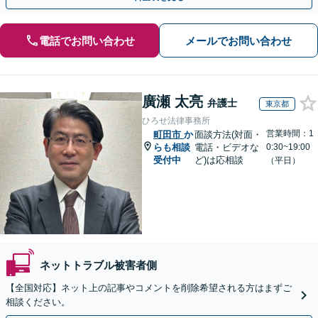
電話でお問い合わせ
メールでお問い合わせ
廣瀬 太亮
弁護士
東京都
ひろせ法律事務所
営業時間：1
町田市
か
面談方法(対面・
らも相談
電話・ビデオな
0:30~19:00
受付中
ど)は応相談
（平日）
ネットトラブル被害者側
【全国対応】ネット上の記事やコメントを削除希望される方はまずご
相談ください。