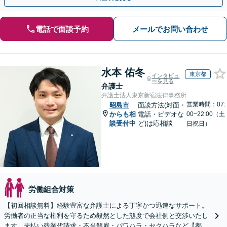
電話で面談予約
メールでお問い合わせ
水本 佑冬
東京都
インタビュ
ーを見る
弁護士
弁護士法人東京新宿法律事務所
営業時間：07:
昭島市
面談方法(対面・
からも相
電話・ビデオな
00~22:00（土
談受付中
ど)は応相談
日祝日）
労働組合対策
【初回相談無料】経験豊富な弁護士による丁寧かつ迅速なサポート。
労働者の正当な権利を守るため毅然とした態度で会社側と交渉いたし
ます。未払い残業代請求・不当解雇・パワハラ・セクハラなど【都庁