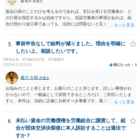
匿名A
弁護士
振込口座のことだけを考えるのであれば、支払を受ける労働者が、ど
の口座を指定するかは自由ですから、当該労働者の希望があれば、組
合の預かり金口座であっても、法的には問題ないと言えます。 ただ
し、そこから、何らかの天引きをして労働者に支払うということにな
ると、場合によっては非弁の問題が生じる可能性が考えられます。
5
事前申告なしで給料が減りました。理由を明確に
したい上、相談したいです。
#派遣社員
#労働組合対策
#労働審判
2025年11月15日
役にたった
1
藤川 久昭
弁護士
お悩みのことと存じます。お困りのことと存じます。詳しい事情がわ
からないので、一般論として回答できるところだけ、ご対応いたしま
すと、本件は、法的に正確に分析すべき事案です。素人判断は大いに
危険です。本相談は、ネットでのやりとりだけでは、正確な回答が難
しい案件です。労働組合への相談も有効です。就業規則の変更では変
更できない労働条件の場合（労働契約法１０条但書）は、労働者の同
6
未払い賃金の労働債権を労働組合に譲渡して、組
意が必要です。この場合、真の同意がいるとされる場合も十分にあり
合が団体交渉決裂後に本人訴訟することは適法で
ます。就業規則の不利益変更問題であれば労働契約法１０条本文に基
すか？
づいて判断されます。周知性と合理性の要件の有無が問題となりま