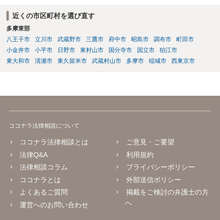
分析と慎重な対応が必要です。客観的証拠が不可欠です。法的責任を
きちんと追及されたい場合には、労働法にかなり詳しく、上記に関係
近くの市区町村を選び直す
した法理等にも通じた弁護士等に相談し、法的に正確に分析してもら
多摩東部
い、今後の対応を検討するべきです。
八王子市
立川市
武蔵野市
三鷹市
府中市
昭島市
調布市
町田市
小金井市
小平市
日野市
東村山市
国分寺市
国立市
狛江市
東大和市
清瀬市
東久留米市
武蔵村山市
多摩市
稲城市
西東京市
ココナラ法律相談について
ココナラ法律相談とは
ご意見・ご要望
法律Q&A
利用規約
法律相談コラム
プライバシーポリシー
ココナラとは
外部送信ポリシー
よくあるご質問
掲載をご検討の弁護士の方
へ
運営へのお問い合わせ