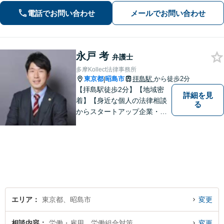
大の利益を得られるよう、知見を活か
電話でお問い合わせ
メールでお問い合わせ
し問題に真摯に向き合います。【韓国
語OK】
永戸 考
弁護士
多摩Kollect法律事務所
東京都
昭島市
拝島駅
から徒歩2分
|
【拝島駅徒歩2分】【地域密
詳細を見
着】【身近な個人の法律相談
る
からスタートアップ企業・中
小企業の法務全般に強み】
【英語対応可能】経営者視点
に立った実践的な法的アドバ
イスをご提供します。
エリア
東京都、昭島市
変更
相談内容
労働・雇用、労働組合対策
変更