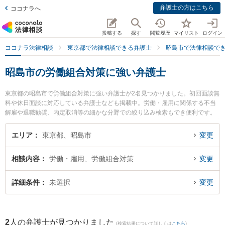
弁護士の方はこちら
ココナラへ
投稿する
探す
閲覧履歴
マイリスト
ログイン
ココナラ法律相談
東京都で法律相談できる弁護士
昭島市で法律相談で
昭島市の労働組合対策に強い弁護士
東京都の昭島市で労働組合対策に強い弁護士が2名見つかりました。初回面談無
料や休日面談に対応している弁護士なども掲載中。労働・雇用に関係する不当
解雇や退職勧奨、内定取消等の細かな分野での絞り込み検索もでき便利です。
特に金法律事務所の金 浩俊弁護士や多摩Kollect法律事務所の永戸 考弁護士のプ
ロフィール情報や弁護士費用、強みなどが注目されています。『昭島市で土日
エリア
東京都、昭島市
変更
や夜間に発生した労働組合対策のトラブルを今すぐに弁護士に相談したい』
『労働組合対策のトラブル解決の実績豊富な近くの弁護士を検索したい』『初
相談内容
労働・雇用、労働組合対策
変更
回相談無料で労働組合対策を法律相談できる昭島市内の弁護士に相談予約した
い』などでお困りの相談者さんにおすすめです。
詳細条件
未選択
変更
2
人の弁護士が見つかりました
(検索結果について詳しくは
こちら
)