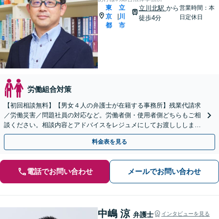
東
立
立川北駅
から
営業時間：本
京
川
|
日定休日
徒歩4分
都
市
労働組合対策
【初回相談無料】【男女４人の弁護士が在籍する事務所】残業代請求
／労働災害／問題社員の対応など。労働者側・使用者側どちらもご相
談ください。相談内容とアドバイスをレジュメにしてお渡ししします
【立川駅６分】【弁護士歴15年以上】
料金表を見る
電話でお問い合わせ
メールでお問い合わせ
中嶋 涼
弁護士
インタビューを見る