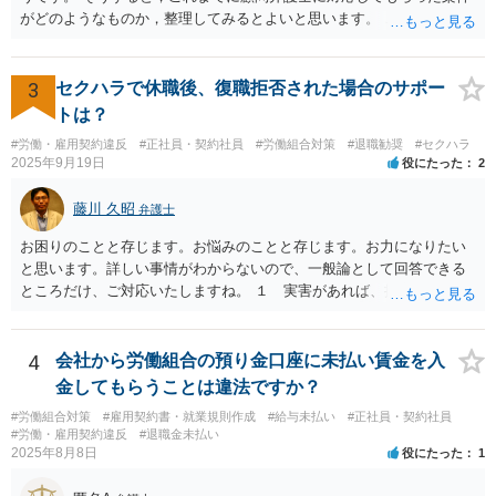
がどのようなものか，整理してみるとよいと思います。 これにより，
どのような案件で依頼することが多いのかわかると思います。 複数の
事務所を比較した上で，弁護士と面談をする際，そのような案件に対
応してもらえるのかが重要だと思います。 ただ，組合員の相談内容に
3
セクハラで休職後、復職拒否された場合のサポー
ついて，分野を絞っているのか，それともどのような分野でもよいと
トは？
いうことで法律相談を依頼しているかの観点も重要です。 組合員とす
#労働・雇用契約違反
#正社員・契約社員
#労働組合対策
#退職勧奨
#セクハラ
れば，相談だけではなく，できれば受任まで考えている場合も多いと
2025年9月19日
役にたった
2
思います。 そうすると，労働組合としての相談だけではなく，基本的
に全ての分野を対象にして考える必要もあるかもしれません。 そうで
藤川 久昭
弁護士
ないと，相談内容によって，対応が変わってしまうこともあると思い
ます。 組合員の相談についても，基本的に受任まで考えてもらえるこ
お困りのことと存じます。お悩みのことと存じます。お力になりたい
とができるのかも検討要素の一つかもしれません。
と思います。詳しい事情がわからないので、一般論として回答できる
ところだけ、ご対応いたしますね。 １ 実害があれば、損害賠償請求
できる可能性はあります。ただ、請求額通りが法的に認められるとは
限らないです。損害賠償請求は可能ですが、損害との因果関係の立証
が容易ではないと思われます。客観的証拠が不可欠です。 ２ 休職期
4
会社から労働組合の預り金口座に未払い賃金を入
間満了による退職・解雇について無効だと争える可能性が高いです。
金してもらうことは違法ですか？
法的責任をきちんと追及されたい場合には、労務管理と労働法にかな
#労働組合対策
#雇用契約書・就業規則作成
#給与未払い
#正社員・契約社員
り詳しく、上記に関係した法理等にも通じた弁護士等に相談し、法的
#労働・雇用契約違反
#退職金未払い
に正確に分析してもらい、今後の対応を検討するべきです。良い解決
2025年8月8日
役にたった
1
になりますよう祈念しております。