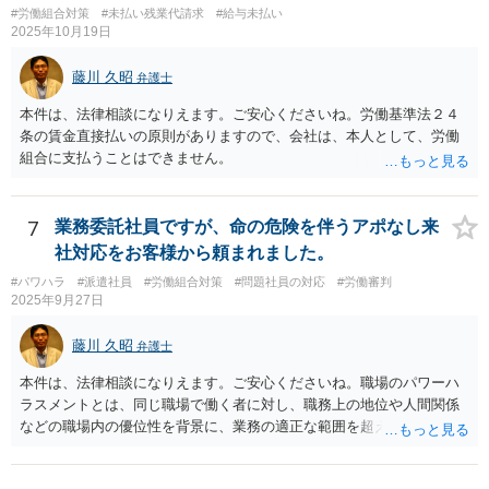
#労働組合対策
#未払い残業代請求
#給与未払い
す。合理性は必要性、不利益性、相当性、その他の要素から判断され
2025年10月19日
ます。良い解決になりますよう祈念しております。法的責任をきちん
と追及されたい場合には、労働法にかなり詳しく、上記に関係した法
藤川 久昭
弁護士
理等にも通じた弁護士等に相談し、法的に正確に分析してもらい、今
後の対応を検討するべきです。
本件は、法律相談になりえます。ご安心くださいね。労働基準法２４
条の賃金直接払いの原則がありますので、会社は、本人として、労働
組合に支払うことはできません。
7
業務委託社員ですが、命の危険を伴うアポなし来
社対応をお客様から頼まれました。
#パワハラ
#派遣社員
#労働組合対策
#問題社員の対応
#労働審判
2025年9月27日
藤川 久昭
弁護士
本件は、法律相談になりえます。ご安心くださいね。職場のパワーハ
ラスメントとは、同じ職場で働く者に対し、職務上の地位や人間関係
などの職場内の優位性を背景に、業務の適正な範囲を超えて、精神
的・身体的苦痛を与える又は職場環境を悪化させる行為をいいます。
本件の言動が、これらに該当するかどうか、証拠に基づいて、子細な