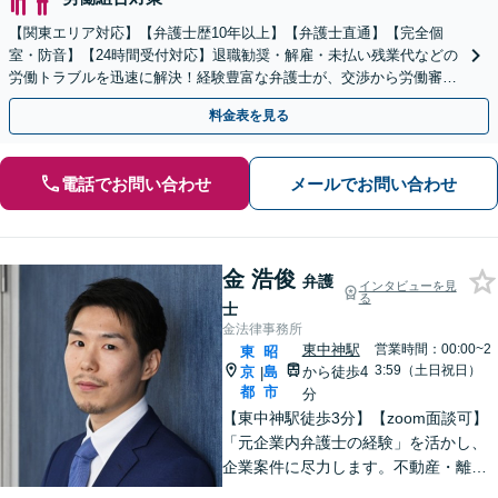
【関東エリア対応】【弁護士歴10年以上】【弁護士直通】【完全個
室・防音】【24時間受付対応】退職勧奨・解雇・未払い残業代などの
労働トラブルを迅速に解決！経験豊富な弁護士が、交渉から労働審判
まで一貫して対応いたします【オンライン相談可】
料金表を見る
電話でお問い合わせ
メールでお問い合わせ
金 浩俊
弁護
インタビューを見
る
士
金法律事務所
東中神駅
営業時間：00:00~2
東
昭
3:59（土日祝日）
京
島
から徒歩4
|
都
市
分
【東中神駅徒歩3分】【zoom面談可】
「元企業内弁護士の経験」を活かし、
企業案件に尽力します。不動産・離婚
問題の実績も多数あり！依頼者様が最