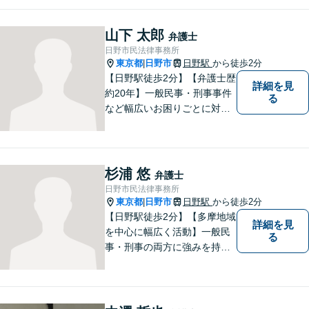
書作成など」「インターネッ
ト：誹謗中傷の削除、発信者
山下 太郎
弁護士
情報開示請求、名誉毀損によ
日野市民法律事務所
る損害賠償、企業や飲食店の
東京都
日野市
日野駅
から徒歩2分
|
風評被害対策など」
【日野駅徒歩2分】【弁護士歴
詳細を見
約20年】一般民事・刑事事件
る
など幅広いお困りごとに対応
可能。建築紛争や原発事故な
どの複雑な問題にも積極的に
取り組んでおります。一つひ
とつの問題に真剣に向き合
杉浦 悠
弁護士
い、最善の解決を目指しま
日野市民法律事務所
す。
東京都
日野市
日野駅
から徒歩2分
|
【日野駅徒歩2分】【多摩地域
詳細を見
を中心に幅広く活動】一般民
る
事・刑事の両方に強みを持つ
弁護士。依頼者様1人1人に寄
り添って、最適な道へと導き
ます。法律問題は身近なもの
です。まずはお気軽にご相談