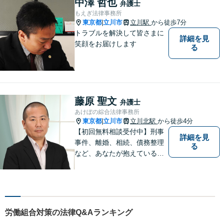
中澤 哲也
弁護士
ください。【子連れ相談OK】
もえぎ法律事務所
東京都
立川市
立川駅
から徒歩7分
|
トラブルを解決して皆さまに
詳細を見
笑顔をお届けします
る
藤原 聖文
弁護士
あけぼの綜合法律事務所
東京都
立川市
立川北駅
から徒歩4分
|
【初回無料相談受付中】刑事
詳細を見
事件、離婚、相続、債務整理
る
など、あなたが抱えている問
題の解決をサポートします。
労働組合対策の法律Q&Aランキング