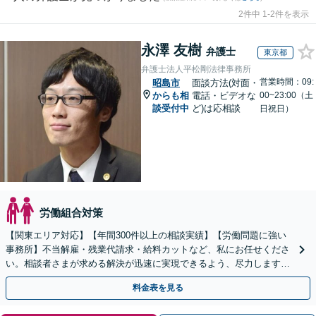
2件中 1-2件を表示
永澤 友樹
弁護士
東京都
弁護士法人平松剛法律事務所
営業時間：09:
昭島市
面談方法(対面・
からも相
電話・ビデオな
00~23:00（土
談受付中
ど)は応相談
日祝日）
労働組合対策
【関東エリア対応】【年間300件以上の相談実績】【労働問題に強い
事務所】不当解雇・残業代請求・給料カットなど、私にお任せくださ
い。相談者さまが求める解決が迅速に実現できるよう、尽力します
【初回相談無料】【着手金無料あり】【労使ともに対応】
料金表を見る