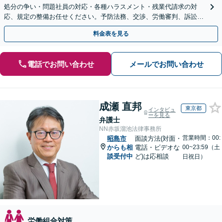
処分の争い・問題社員の対応・各種ハラスメント・残業代請求の対
応、規定の整備お任せください。予防法務、交渉、労働審判、訴訟の
各段階に迅速に対応いたします！
料金表を見る
電話でお問い合わせ
メールでお問い合わせ
成瀬 直邦
東京都
インタビュ
ーを見る
弁護士
NN赤坂溜池法律事務所
営業時間：00:
昭島市
面談方法(対面・
からも相
電話・ビデオな
00~23:59（土
談受付中
ど)は応相談
日祝日）
労働組合対策