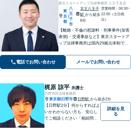
東京スタートアップ法律事務所 八王子支店
八
京王八王子
営業時間：06:30~
東
王
22:00（土日祝
駅
から徒歩
京
|
子
日）
6分
都
市
【離婚・不倫の慰謝料・刑事事件(加害
者側)・交通事故など】東京スタートア
ップ法律事務所は国内29拠点体制で全
国対応！【ご自宅からの電話相談にも
対応(法律相談は完全予約制)】各分野で
電話でお問い合わせ
メールでお問い合わせ
専門性の高い弁護士が寄り添い解決を
サポートします。
梶原 諒平
弁護士
日野市民法律事務所
東京都
日野市
日野駅
から徒歩2分
|
【日野駅2分】何からすればよ
詳細を見
いかわからない方も、安心し
る
てご相談ください「相続問
題：不動産相続、株式の相
続、遺留分侵害額請求、遺言