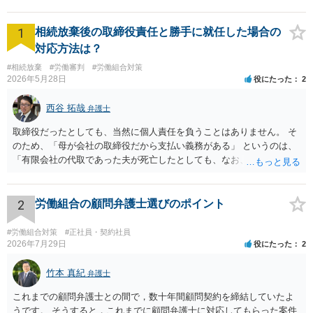
1
相続放棄後の取締役責任と勝手に就任した場合の
対応方法は？
#相続放棄
#労働審判
#労働組合対策
2026年5月28日
役にたった
2
西谷 拓哉
弁護士
取締役だったとしても、当然に個人責任を負うことはありません。 そ
のため、「母が会社の取締役だから支払い義務がある」 というのは、
「有限会社の代取であった夫が死亡したとしても、なお、母は有限会
社の取締役として存在しているのだから、会社の債務の支払処理を代
わりにする必要がある」という趣旨なのではないかと思われます。 相
続放棄したとしても、取締役である母には残された有限会社の後始末
2
労働組合の顧問弁護士選びのポイント
をどうするのかという問題が残ります。 一度、司法書士や弁護士等の
専門家に相談されることをオススメ致します。
#労働組合対策
#正社員・契約社員
2026年7月29日
役にたった
2
竹本 真紀
弁護士
これまでの顧問弁護士との間で，数十年間顧問契約を締結していたよ
うです。 そうすると，これまでに顧問弁護士に対応してもらった案件