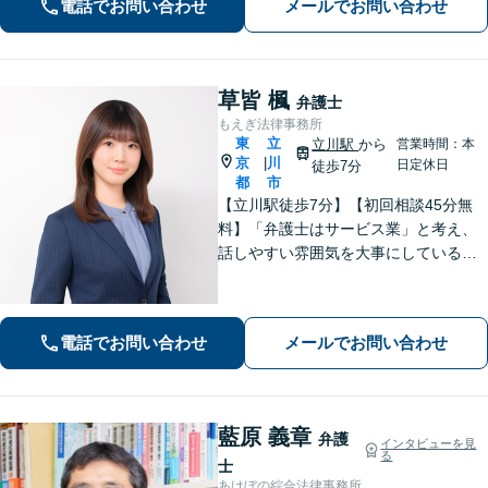
電話でお問い合わせ
メールでお問い合わせ
い。【電話・オンライン相談対応】
草皆 楓
弁護士
もえぎ法律事務所
東
立
立川駅
から
営業時間：本
京
川
|
日定休日
徒歩7分
都
市
【立川駅徒歩7分】【初回相談45分無
料】「弁護士はサービス業」と考え、
話しやすい雰囲気を大事にしている事
務所です。ご相談者様のお悩みをじっ
くり伺い、その気持ちに寄り添うこと
を心がけています【離婚・男女問題／
電話でお問い合わせ
メールでお問い合わせ
相続・遺言／交通事故】
藍原 義章
弁護
インタビューを見
る
士
あけぼの綜合法律事務所