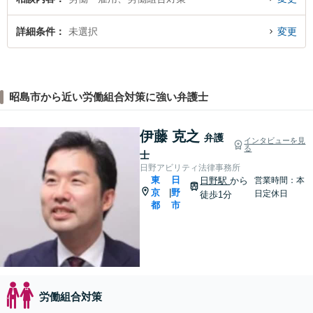
詳細条件
未選択
変更
昭島市から近い労働組合対策に強い弁護士
伊藤 克之
弁護
インタビューを見
る
士
日野アビリティ法律事務所
東
日
日野駅
から
営業時間：本
京
野
|
日定休日
徒歩1分
都
市
労働組合対策