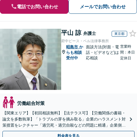
電話でお問い合わせ
メールでお問い合わせ
平山 諒
弁護士
東京都
府中ピース・ベル法律事務所
営業時
昭島市
か
面談方法(対面・電
らも相談
話・ビデオなど)は
間：本日
受付中
応相談
定休日
労働組合対策
【関東エリア】【初回相談無料】【法テラス可】【労働関係の書籍・
論文を多数執筆】「トラブルの芽を摘み取る」企業のハラスメント対
策措置をレクチャー「過労死・過労自殺などの問題に精通」企業側も
対応／従業員トラブルはお任せください【顧問契約あり】
料金表を見る