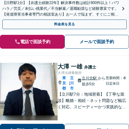
【日野駅1分】【弁護士経験22年】解決事件数は総計800件以上！パワ
ハラ／労災／未払い残業代／不当解雇／退職勧奨など経験豊富です。
【発達障害当事者専門の相談室あり】お一人で悩まず、すぐにご相談
ください。【初回相談無料】【オンライン相談可】
料金表を見る
電話で面談予約
メールで面談予約
大澤 一雄
弁護士
大澤法律事務所
東
立
立川北駅
から
営業時間：本
京
川
|
日定休日
徒歩5分
都
市
【立川駅7分：地域密着】【丁寧な面
談】離婚・相続・ネット問題など幅広
く対応。スピーディーかつ実践的なア
ドバイスで、ご相談者さまの不安を解
消します。解決への具体的な道筋を一
緒に考えます。安心してご相談くださ