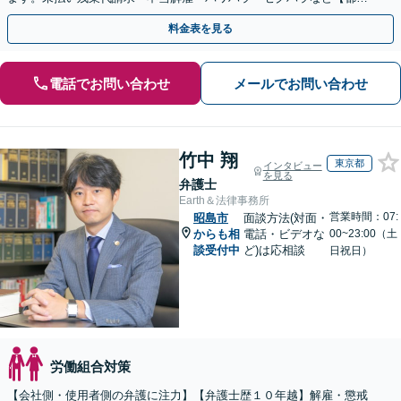
前駅直結】【複数拠点あり】
料金表を見る
電話でお問い合わせ
メールでお問い合わせ
竹中 翔
東京都
インタビュー
を見る
弁護士
Earth＆法律事務所
営業時間：07:
昭島市
面談方法(対面・
からも相
電話・ビデオな
00~23:00（土
談受付中
ど)は応相談
日祝日）
労働組合対策
【会社側・使用者側の弁護に注力】【弁護士歴１０年越】解雇・懲戒