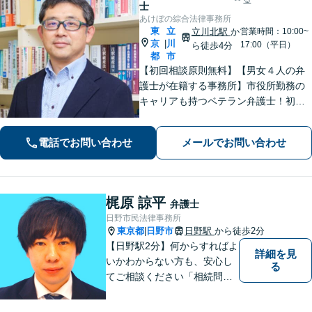
士
あけぼの綜合法律事務所
東
立
立川北駅
か
営業時間：10:00~
京
川
|
17:00（平日）
ら徒歩4分
都
市
【初回相談原則無料】【男女４人の弁
護士が在籍する事務所】市役所勤務の
キャリアも持つベテラン弁護士！初回
面談の際には、相談内容とアドバイス
をレジュメにしてご提供します。離婚
電話でお問い合わせ
メールでお問い合わせ
問題、不動産・住まい、借金、労働雇
用、企業法務など
梶原 諒平
弁護士
日野市民法律事務所
東京都
日野市
日野駅
から徒歩2分
|
【日野駅2分】何からすればよ
詳細を見
いかわからない方も、安心し
る
てご相談ください「相続問
題：不動産相続、株式の相
続、遺留分侵害額請求、遺言