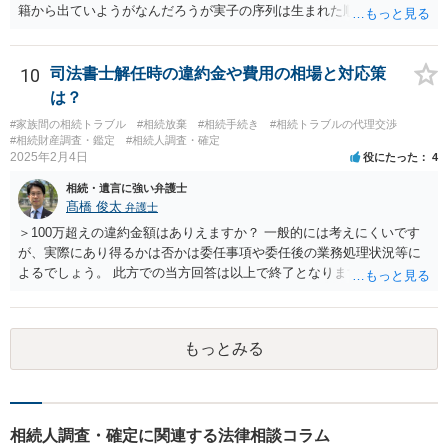
籍から出ていようがなんだろうが実子の序列は生まれた順ですから、
先方が後から生まれたならばお父様がお祖父様の長男です。 質問2 遺
書が腹違いの長男に向けてある場合 書かれてる内容が最優先にされる
のですか？ →遺書というのが、法律上の遺言の形式を守っている限り
10
司法書士解任時の違約金や費用の相場と対応策
はそのとおりです。 質問3 父が腹違いの長男に法律的に優位になれそ
は？
うな事はありますか？ →遺言が有効な場合、優位に立つことはできま
#家族間の相続トラブル
#相続放棄
#相続手続き
#相続トラブルの代理交渉
せんが、お祖父様が認知症であるなどの「遺言が作れないはずの事
#相続財産調査・鑑定
#相続人調査・確定
情」があるならば①遺言無効確認の訴えを起こすのは一つの手です。
2025年2月4日
役にたった
4
それができない場合は②遺留分侵害額請求で争うほかありません。 質
相続・遺言に強い弁護士
問4 相続トラブルの代理交渉は可能でしょうか。 →一般論としては可
髙橋 俊太
弁護士
能ですが、お伺いする内容ですとお祖父様が亡くなられた後に動くこ
とになるでしょう。
＞100万超えの違約金額はありえますか？ 一般的には考えにくいです
が、実際にあり得るかは否かは委任事項や委任後の業務処理状況等に
よるでしょう。 此方での当方回答は以上で終了となりますが、参考に
なりましたら幸いです。
もっとみる
相続人調査・確定に関連する法律相談コラム