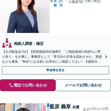
京
川
|
7:30（平日）
ら徒歩7分
都
市
相続人調査・確定
【立川駅徒歩7分】【初回相談45分無料】「ご相談者様の気持ちに寄
り添う」を大事に。事務所として「寄与分の主張を認めさせた」実績
なども豊富。“争続”になる前にお早めにご相談ください！【遺産分割
／遺留分侵害額請求／相続放棄／生前贈与／遺言作成】
料金表を見る
電話でお問い合わせ
メールでお問い合わせ
藍原 義章
弁護
インタビューを見
る