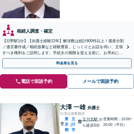
相続人調査・確定
【日野駅1分】【弁護士経験22年】解決数は総計800件以上！遺産分割
／遺言書作成／相続放棄など経験豊富。じっくりとお話を伺い、主張
すべき権利をご説明します。手続きの期限を迎える前に、お早めにご
相談ください【初回相談無料】【オンライン相談可】
料金表を見る
電話で面談予約
メールで面談予約
大澤 一雄
弁護士
大澤法律事務所
東
立
立川北駅
か
営業時間：10:00~
京
川
|
20:00（平日）
ら徒歩5分
都
市