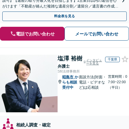
談可】【遺産の取り分最大化を目指します】1営業日以内の返信を心
がけます「不動産が絡んだ複雑な遺産分割／遺留分／遺言書の作成・
執行／事業承継など、お任せください」【休日相談あり】
料金表を見る
電話でお問い合わせ
メールでお問い合わせ
塩澤 裕樹
千葉県
インタビュ
ーを見る
弁護士
Sfil法律事務所
営業時間：0
昭島市
か
面談方法(対面・
らも相談
電話・ビデオな
7:00~22:00
受付中
ど)は応相談
（平日）
相続人調査・確定