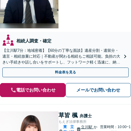
相続人調査・確定
【立川駅7分：地域密着】【60分の丁寧な面談】遺産分割・遺留分・
遺言・相続放棄に対応｜不動産が関わる相続もご相談可能。負担の大
きい手続きや話し合いをサポートし、フットワーク軽く迅速に、納得
できる解決を目指します【電話・WEB相談可】
料金表を見る
電話でお問い合わせ
メールでお問い合わせ
草皆 楓
弁護士
もえぎ法律事務所
東
立
立川駅
か
営業時間：10:00~1