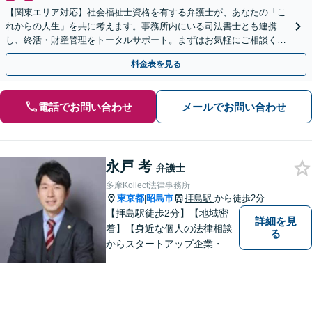
【関東エリア対応】社会福祉士資格を有する弁護士が、あなたの「こ
れからの人生」を共に考えます。事務所内にいる司法書士とも連携
し、終活・財産管理をトータルサポート。まずはお気軽にご相談くだ
さい【休日・夜間相談可】【出張相談も柔軟に対応】
料金表を見る
電話でお問い合わせ
メールでお問い合わせ
永戸 考
弁護士
多摩Kollect法律事務所
東京都
昭島市
拝島駅
から徒歩2分
|
【拝島駅徒歩2分】【地域密
詳細を見
着】【身近な個人の法律相談
る
からスタートアップ企業・中
小企業の法務全般に強み】
【英語対応可能】経営者視点
に立った実践的な法的アドバ
イスをご提供します。