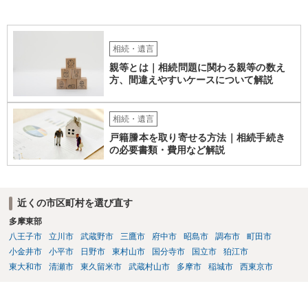
相続・遺言
親等とは｜相続問題に関わる親等の数え
方、間違えやすいケースについて解説
相続・遺言
戸籍謄本を取り寄せる方法｜相続手続き
の必要書類・費用など解説
近くの市区町村を選び直す
多摩東部
八王子市
立川市
武蔵野市
三鷹市
府中市
昭島市
調布市
町田市
小金井市
小平市
日野市
東村山市
国分寺市
国立市
狛江市
東大和市
清瀬市
東久留米市
武蔵村山市
多摩市
稲城市
西東京市