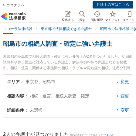
弁護士の方はこちら
ココナラへ
投稿する
探す
閲覧履歴
マイリスト
ログイン
ココナラ法律相談
東京都で法律相談できる弁護士
昭島市で法律相談で
昭島市の相続人調査・確定に強い弁護士
東京都の昭島市で相続人調査・確定に強い弁護士が2名見つかりました。初回面
談無料や休日面談に対応している弁護士、解決事例を持つ弁護士なども掲載
中。相続・遺言に関係する家族間の相続トラブルや認知症の相続、遺産分割等
の細かな分野での絞り込み検索もでき便利です。特に金法律事務所の金 浩俊弁
護士や多摩Kollect法律事務所の永戸 考弁護士のプロフィール情報や弁護士費
エリア
東京都、昭島市
変更
用、強みなどが注目されています。『昭島市で土日や夜間に発生した相続人調
査・確定のトラブルを今すぐに弁護士に相談したい』『相続人調査・確定のト
相談内容
相続・遺言、相続人調査・確定
変更
ラブル解決の実績豊富な近くの弁護士を検索したい』『初回相談無料で相続人
調査・確定を法律相談できる昭島市内の弁護士に相談予約したい』などでお困
りの相談者さんにおすすめです。
詳細条件
未選択
変更
2
人の弁護士が見つかりました
(検索結果について詳しくは
こちら
)