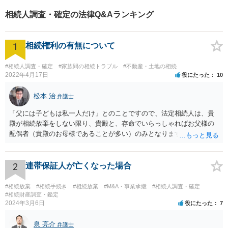
相続人調査・確定の法律Q&Aランキング
1
相続権利の有無について
#相続人調査・確定
#家族間の相続トラブル
#不動産・土地の相続
2022年4月17日
役にたった
10
松本 治
弁護士
「父には子どもは私一人だけ」とのことですので、法定相続人は、貴
殿が相続放棄をしない限り、貴殿と、存命でいらっしゃればお父様の
配偶者（貴殿のお母様であることが多い）のみとなります。遺言がな
い限り、「次男」（お父様の弟）らの相続権は発生しません。
2
連帯保証人が亡くなった場合
#相続放棄
#相続手続き
#相続放棄
#M&A・事業承継
#相続人調査・確定
#相続財産調査・鑑定
2024年3月6日
役にたった
7
泉 亮介
弁護士