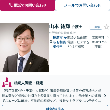
電話でお問い合わせ
メールでお問い合わせ
山本 祐輝
弁護士
千葉県
佐野総合法律事務所
営業時間：0
昭島市
か
面談方法(対面・
らも相談
電話・ビデオな
9:00~17:00
受付中
ど)は応相談
（平日）
相続人調査・確定
【県庁前駅4分・千葉中央駅5分】遺産分割協議／遺留分侵害請求／相
続放棄など相続のお悩みを多数取り扱っております。他士業との連携
でスムーズに解決。不動産の相続など、複雑なトラブルもお任せくだ
さい。【初回面談相談30分無料】
料金表を見る