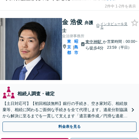
2件中 1-2件を表示
金 浩俊
弁護
インタビューを見
る
士
金法律事務所
東
昭
東中神駅
か
営業時間：00:00~
京
島
|
23:59（平日）
ら徒歩4分
都
市
相続人調査・確定
【土日対応可】【初回相談無料】銀行の手続き、空き家対応、相続放
棄等、相続に関わるご面倒な手続きを全て代理します。遺産分割協議
から解決に至るまでを一貫して支えます「遺言書作成／円滑な遺産分
割を」「家族信託／信頼できる家族に財産管理を任せる」
料金表を見る