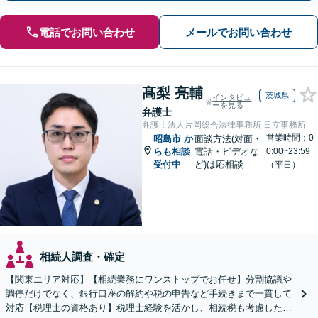
電話でお問い合わせ
メールでお問い合わせ
髙梨 亮輔
茨城県
インタビュ
ーを見る
弁護士
弁護士法人片岡総合法律事務所 日立事務所
営業時間：0
昭島市
か
面談方法(対面・
らも相談
電話・ビデオな
0:00~23:59
受付中
ど)は応相談
（平日）
相続人調査・確定
【関東エリア対応】【相続業務にワンストップでお任せ】分割協議や
調停だけでなく、銀行口座の解約や税の申告など手続きまで一貫して
対応【税理士の資格あり】税理士経験を活かし、相続税も考慮した相