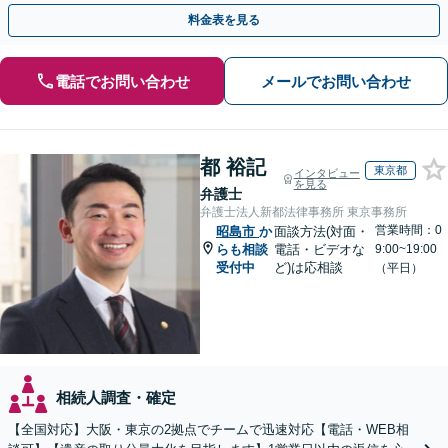
続手続きもお任せください【初回相談無料】生前贈与も対応
料金表を見る
電話でお問い合わせ
メールでお問い合わせ
都 裕記
東京都
インタビュー
を見る
弁護士
弁護士法人新都法律事務所 東京事務所
営業時間：0
昭島市
か
面談方法(対面・
らも相談
電話・ビデオな
9:00~19:00
受付中
ど)は応相談
（平日）
相続人調査・確定
【全国対応】大阪・東京の2拠点でチームで迅速対応【電話・WEB相