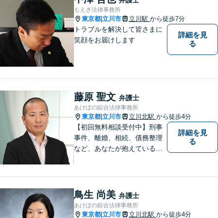
ください。【子連れ相談OK】
もえぎ法律事務所
東京都
立川市
立川駅
から徒歩7分
|
トラブルを解決して皆さまに
詳細を見
笑顔をお届けします
る
藤原 聖文
弁護士
あけぼの綜合法律事務所
東京都
立川市
立川北駅
から徒歩4分
|
【初回無料相談受付中】刑事
詳細を見
事件、離婚、相続、債務整理
る
など、あなたが抱えている問
題の解決をサポートします。
鳥生 尚美
弁護士
あけぼの綜合法律事務所
東京都
立川市
立川北駅
から徒歩4分
|