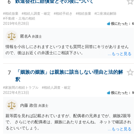
名捺印を得る必要があります。 したがって，残念ながら，「ＡＢＣ間
6
鉄道会社に賠償金とその後について
の遺産分割協議が有効に成立している」という前提に基づく主張は困
難と思われます。 「ＡＢＣ間の遺産分割協議は未了のまま，ＡとＢが
#相続放棄
#相続人調査・確定
#相続手続き
#相続放棄
#口座凍結解除
死亡し，二次相続が発生した」という前提に基づいて協議を進める必
#不動産・土地の相続
2019年6月28日
役にたった
6
要があります。 もちろん，Ｃの立場としては，ＡＢＣ間の遺産分割協
議の内容を前提とした主張をすることが最も有利ですが，ＡＢの相続
匿名A
人は応じない姿勢を示していることから，実現は困難だと思います。
弁護士
主張としては維持しつつも，現実的な解決方法（遺産分割協議の落と
情報を小出しにされますといつまでも質問と回答にキリがありません
しどころ）としては，譲歩することを甘受しなければならないかもし
ので、後はお近くの弁護士にご相談下さい。
れません。
7
「姻族の姻族」は親族に該当しない理由と法的解
釈
#家族間の相続トラブル
#相続人調査・確定
2022年4月13日
役にたった
9
内藤 政信
弁護士
親等図を見れば記載されていますが、配偶者の兄弟までが、姻族2親等
で、 さらにその配偶者は、姻族にあたりませんね。 ネットで確認され
るといいでしょう。