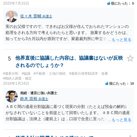
2025年7月15日
役にたった
5
佐々木 晋輔
弁護士
実のお父様ですので、できればお父様が住んでおられたマンションの
処理をされる方向で考えられたらと思います。 放棄するかどうかは、
知ってから3カ月以内が原則ですが、家庭裁判所に申立すれば3カ月の
期間を伸長することができます。 その間に、財産の状況を調査して、
放棄するかどうか決めることができます。 銀行やサラ金が数年も放置
することはありませんので、数年後に借金が発見される可能性はほぼ
5
他界直後に協議した内容は、協議書はないが反映
ありません。 なお、私が扱った相続放棄を検討していた案件で、期間
されるのでしょうか？
伸長して調査したところ、サラ金に対する過払金など相当な財産が見
#遺産分割
#協議
#不動産・土地の相続
#遺留分侵害額請求・放棄
つかったため相続したという事例がありました。
#相続人調査・確定
2018年1月24日
役にたった
10
相続・遺言に強い弁護士
鈴木 崇裕
弁護士
ＡＢＣ間の遺産分割協議に基づく現実の分割（たとえば預金の解約）
がなされていないことを前提として回答いたします。 ＡＢＣ間の遺産
分割協議は，法律上（建前上）は，口頭で合意に至ったものであって
も有効です。 しかし，口頭で合意したことを立証する方法がありませ
ん。 また，不動産の名義を移転するためには，遺産分割協議書への署