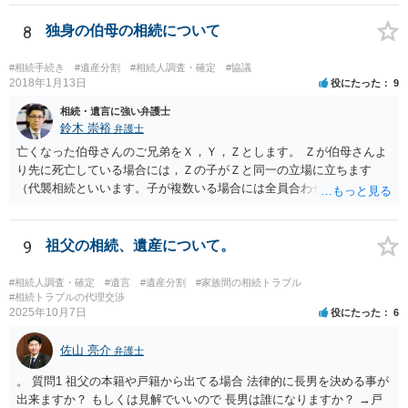
8
独身の伯母の相続について
#相続手続き
#遺産分割
#相続人調査・確定
#協議
2018年1月13日
役にたった
9
相続・遺言に強い弁護士
鈴木 崇裕
弁護士
亡くなった伯母さんのご兄弟をＸ，Ｙ，Ｚとします。 Ｚが伯母さんよ
り先に死亡している場合には，Ｚの子がＺと同一の立場に立ちます
（代襲相続といいます。子が複数いる場合には全員合わせてＺと同一
の取り分です。）。 Ｘ，Ｙ，Ｚ（またＺの子）はそれぞれ３分の１ず
つの相続分を有していますので， そのことを前提として，遺産分割協
議をすることになります（必ずしも３分の１ずつにしなくても，合意
9
祖父の相続、遺産について。
ができれば構いません。）。 今後の対応としては， ①伯母さんの相続
財産（遺産）の全容を整理する（預貯金，有価証券，不動産等の有無
#相続人調査・確定
#遺言
#遺産分割
#家族間の相続トラブル
を調べることになります。） ②相続財産に照らし，相続税の申告の準
#相続トラブルの代理交渉
2025年10月7日
役にたった
6
備をする（税理士の先生にご相談ください。） ③遺産分割協議をする
（ご本人同士で行っても構いませんし，弁護士に相談することもよろ
佐山 亮介
しいと思います。） ことになります。
弁護士
。 質問1 祖父の本籍や戸籍から出てる場合 法律的に長男を決める事が
出来ますか？ もしくは見解でいいので 長男は誰になりますか？ →戸