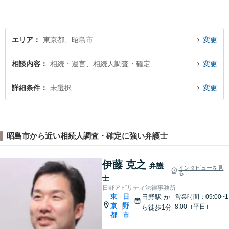
エリア
東京都、昭島市
変更
相談内容
相続・遺言、相続人調査・確定
変更
詳細条件
未選択
変更
昭島市から近い相続人調査・確定に強い弁護士
伊藤 克之
弁護
インタビューを見
る
士
日野アビリティ法律事務所
東
日
日野駅
か
営業時間：09:00~1
京
野
|
8:00（平日）
ら徒歩1分
都
市