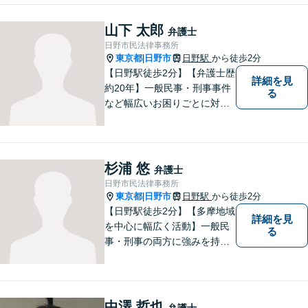
書作成など」「インターネッ
ト：誹謗中傷の削除、発信者
山下 太郎
弁護士
情報開示請求、名誉毀損によ
日野市民法律事務所
る損害賠償、企業や飲食店の
東京都
日野市
日野駅
から徒歩2分
|
風評被害対策など」
【日野駅徒歩2分】【弁護士歴
詳細を見
約20年】一般民事・刑事事件
る
など幅広いお困りごとに対応
可能。建築紛争や原発事故な
どの複雑な問題にも積極的に
取り組んでおります。一つひ
とつの問題に真剣に向き合
杉浦 悠
弁護士
い、最善の解決を目指しま
日野市民法律事務所
す。
東京都
日野市
日野駅
から徒歩2分
|
【日野駅徒歩2分】【多摩地域
詳細を見
を中心に幅広く活動】一般民
る
事・刑事の両方に強みを持つ
弁護士。依頼者様1人1人に寄
り添って、最適な道へと導き
ます。法律問題は身近なもの
です。まずはお気軽にご相談
中澤 哲也
弁護士