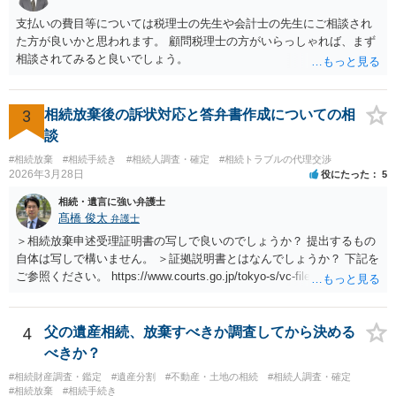
支払いの費目等については税理士の先生や会計士の先生にご相談され
た方が良いかと思われます。 顧問税理士の方がいらっしゃれば、まず
相談されてみると良いでしょう。
3
相続放棄後の訴状対応と答弁書作成についての相
談
#相続放棄
#相続手続き
#相続人調査・確定
#相続トラブルの代理交渉
2026年3月28日
役にたった
5
相続・遺言に強い弁護士
髙橋 俊太
弁護士
＞相続放棄申述受理証明書の写しで良いのでしょうか？ 提出するもの
自体は写しで構いません。 ＞証拠説明書とはなんでしょうか？ 下記を
ご参照ください。 https://www.courts.go.jp/tokyo-s/vc-files/tokyo-s/file/
14-1kisairei.pdf
4
父の遺産相続、放棄すべきか調査してから決める
べきか？
#相続財産調査・鑑定
#遺産分割
#不動産・土地の相続
#相続人調査・確定
#相続放棄
#相続手続き