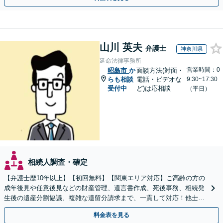
山川 英夫
弁護士
神奈川県
延命法律事務所
営業時間：0
昭島市
か
面談方法(対面・
らも相談
電話・ビデオな
9:30~17:30
受付中
ど)は応相談
（平日）
相続人調査・確定
【弁護士歴10年以上】【初回無料】【関東エリア対応】ご高齢の方の
成年後見や任意後見などの財産管理、遺言書作成、死後事務、相続発
生後の遺産分割協議、複雑な遺留分請求まで、一貫して対応！他士業
との連携力を活かした最適解の追求【WEB面談対応】
料金表を見る