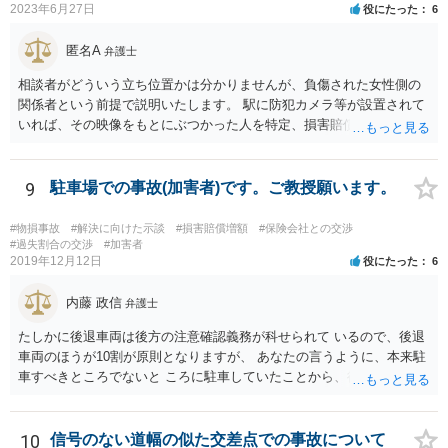
2023年6月27日
役にたった
6
匿名A
弁護士
相談者がどういう立ち位置かは分かりませんが、負傷された女性側の
関係者という前提で説明いたします。 駅に防犯カメラ等が設置されて
いれば、その映像をもとにぶつかった人を特定、損害賠償請求をでき
る可能性、被害届の提出（過失傷害）をできる可能性があります。 映
像の保存期間は鉄道会社によりますがある程度の期間が経過すると削
除される場合があるので対応は早い方がよいでしょう。 請求権者は負
9
駐車場での事故(加害者)です。ご教授願います。
傷された女性になりますので、できるだけ早く本人で法律相談に行き
ましょう。 本人が動けない場合には、電話相談などを繋げないか相談
#物損事故
#解決に向けた示談
#損害賠償増額
#保険会社との交渉
してみましょう。
#過失割合の交渉
#加害者
2019年12月12日
役にたった
6
内藤 政信
弁護士
たしかに後退車両は後方の注意確認義務が科せられて いるので、後退
車両のほうが10割が原則となりますが、 あなたの言うように、本来駐
車すべきところでないと ころに駐車していたことから、後退車両のさ
またげに なることも予見されるし、あなたが後退してきたことに きず
いたならクラクションを鳴らす必要もあるでしょう。 駐車スペースで
ないところに停めていることの合図と して、補助ランプも点灯してお
10
信号のない道幅の似た交差点での事故について