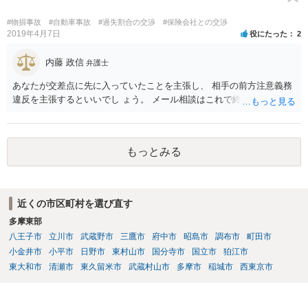
く必要もあるでしょうね。 ２割くらいは過失がありそうですね。 私見
です。
#物損事故
#自動車事故
#過失割合の交渉
#保険会社との交渉
2019年4月7日
役にたった
2
内藤 政信
弁護士
あなたが交差点に先に入っていたことを主張し、 相手の前方注意義務
違反を主張するといいでし ょう。 メール相談はこれで終わります。
もっとみる
近くの市区町村を選び直す
多摩東部
八王子市
立川市
武蔵野市
三鷹市
府中市
昭島市
調布市
町田市
小金井市
小平市
日野市
東村山市
国分寺市
国立市
狛江市
東大和市
清瀬市
東久留米市
武蔵村山市
多摩市
稲城市
西東京市