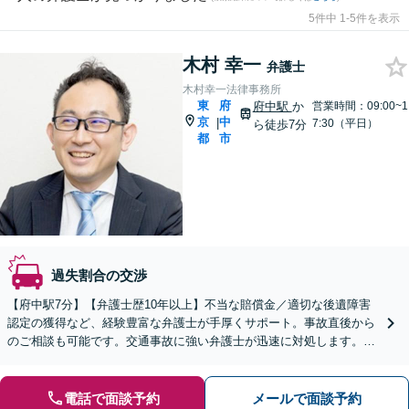
5件中 1-5件を表示
木村 幸一
弁護士
木村幸一法律事務所
東
府
府中駅
か
営業時間：09:00~1
京
中
|
7:30（平日）
ら徒歩7分
都
市
過失割合の交渉
【府中駅7分】【弁護士歴10年以上】不当な賠償金／適切な後遺障害
認定の獲得など、経験豊富な弁護士が手厚くサポート。事故直後から
のご相談も可能です。交通事故に強い弁護士が迅速に対処します。
【夜間・休日の対応可能】【オンライン面談可能】
電話で面談予約
メールで面談予約