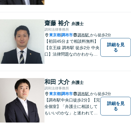
す。離婚、相続、交通事故な
どお気軽にご相談ください。
齋藤 裕介
弁護士
調和法律事務所
東京都
調布市
調布駅
から徒歩2分
|
【初回45分まで相談料無料】
詳細を見
【京王線 調布駅 徒歩2分 中央
る
口】法律問題なのかわからな
いようなお悩みであっても、
ご相談いただければ具体的な
見通しをご案内することが可
能です。 おひとりで悩まず、
和田 大介
弁護士
まずはご相談ください。
調和法律事務所
東京都
調布市
調布駅
から徒歩2分
|
【調布駅中央口徒歩2分】【完
詳細を見
全個室】「弁護士に相談して
る
もいいのかな」と迷われてい
る方は私にご相談ください。
ご依頼者様のお話を丁寧に聞