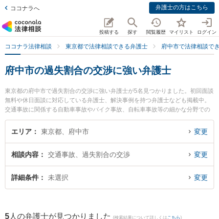
弁護士の方はこちら
ココナラへ
投稿する
探す
閲覧履歴
マイリスト
ログイン
ココナラ法律相談
東京都で法律相談できる弁護士
府中市で法律相談で
府中市の過失割合の交渉に強い弁護士
東京都の府中市で過失割合の交渉に強い弁護士が5名見つかりました。初回面談
無料や休日面談に対応している弁護士、解決事例を持つ弁護士なども掲載中。
交通事故に関係する自動車事故やバイク事故、自転車事故等の細かな分野での
絞り込み検索もでき便利です。特に木村幸一法律事務所の木村 幸一弁護士やあ
かつき府中法律事務所の金田 真明弁護士、府中ピース・ベル法律事務所の平山
エリア
東京都、府中市
変更
諒弁護士のプロフィール情報や弁護士費用、強みなどが注目されています。
『府中市で土日や夜間に発生した過失割合の交渉のトラブルを今すぐに弁護士
相談内容
交通事故、過失割合の交渉
変更
に相談したい』『過失割合の交渉のトラブル解決の実績豊富な近くの弁護士を
検索したい』『初回相談無料で過失割合の交渉を法律相談できる府中市内の弁
護士に相談予約したい』などでお困りの相談者さんにおすすめです。
詳細条件
未選択
変更
5
人の弁護士が見つかりました
(検索結果について詳しくは
こちら
)