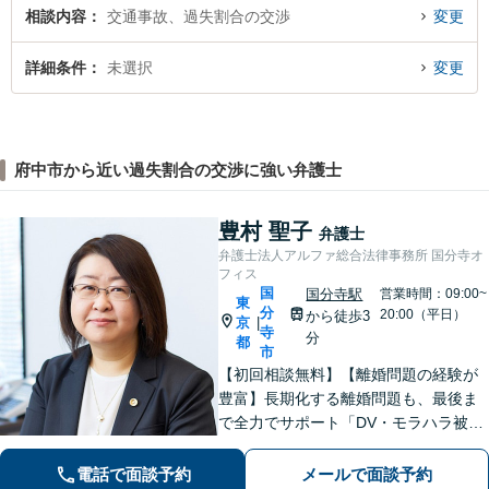
相談内容
交通事故、過失割合の交渉
変更
詳細条件
未選択
変更
府中市から近い過失割合の交渉に強い弁護士
豊村 聖子
弁護士
弁護士法人アルファ総合法律事務所 国分寺オ
フィス
国
国分寺駅
営業時間：09:00~
東
分
20:00（平日）
から徒歩3
京
|
寺
分
都
市
【初回相談無料】【離婚問題の経験が
豊富】長期化する離婚問題も、最後ま
で全力でサポート「DV・モラハラ被害
の対応実績豊富」相続は協議から調
停・審判まですべて代理で「生前対策
電話で面談予約
メールで面談予約