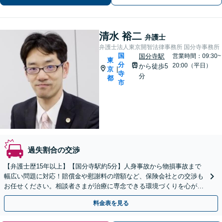
を一からサポート」遺産整理の代行業
務も承ります【国分寺徒歩3分】
清水 裕二
弁護士
弁護士法人東京開智法律事務所 国分寺事務所
国
国分寺駅
営業時間：09:30~
東
分
20:00（平日）
から徒歩5
京
|
寺
分
都
市
過失割合の交渉
【弁護士歴15年以上】【国分寺駅約5分】人身事故から物損事故まで
幅広い問題に対応！賠償金や慰謝料の増額など、保険会社との交渉も
お任せください。相談者さまが治療に専念できる環境づくりを心がけ
ています。【弁護士費用特約の利用可】
料金表を見る