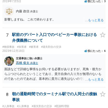
2019年7月5日
役にたった
3
内藤 政信
弁護士
影響しますね。 これで終わります。
7
駅前のデパート入口でのベビーカー事故における
弁償義務について
#物損事故
#加害者
#被害者
#過失割合の交渉
2023年12月18日
役にたった
6
交通事故に強い弁護士
髙橋 俊太
弁護士
面談などで詳細な事情をお伺いする必要がありますが、死角・後方か
らぶつけられたということであり、貴方自身の入り方が無理のないも
のであったのであれば、基本的に貴方に過失はないのではないかとい
う印象です。 なお、貴方に怪我がなかったのは幸いなことなのです
が、ベビーカーの車輪が壊れるというのは（かなり劣化していたとい
うことでもない限り）相当な衝撃だったのではないかとも思われま
8
朝の通勤時間でのターミナル駅での人同士の接触
す。 そのあたりも含め、今後の状況に応じて弁護士に個別に相談なさ
事故
った方がよいように思います。
#人身事故
#人身事故
#過失割合の交渉
#慰謝料増額