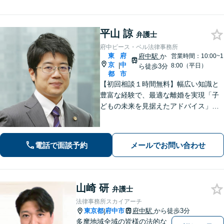
る弁護士がスピード解決します。【初
回面談は無料】
平山 諒
弁護士
府中ピース・ベル法律事務所
東
府
府中駅
か
営業時間：10:00~1
京
中
|
8:00（平日）
ら徒歩3分
都
市
【初回相談１時間無料】幅広い知識と
豊富な経験で、最適な離婚を実現「子
どもの未来を見据えたアドバイス」
【子連れ相談可】【労働関係の書籍・
論文の執筆実績】企業の労働紛争、ハ
ラスメント対策措置をレクチャー。過
電話で面談予約
メールでお問い合わせ
労死・過労自殺などの問題にも精通
【府中駅3分】
山崎 研
弁護士
法律事務所スカイアーチ
東京都
府中市
府中駅
から徒歩3分
|
多摩地域全域の皆様の法的な