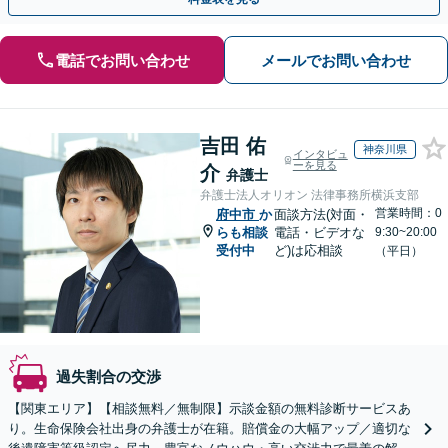
電話でお問い合わせ
メールでお問い合わせ
吉田 佑
神奈川県
インタビュ
ーを見る
介
弁護士
弁護士法人オリオン 法律事務所横浜支部
営業時間：0
府中市
か
面談方法(対面・
らも相談
電話・ビデオな
9:30~20:00
受付中
ど)は応相談
（平日）
過失割合の交渉
【関東エリア】【相談無料／無制限】示談金額の無料診断サービスあ
り。生命保険会社出身の弁護士が在籍。賠償金の大幅アップ／適切な