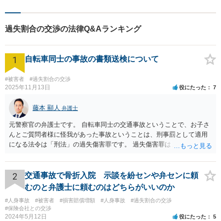
き、的確なアドバイスで「不
安」を「安心」に変えられる
よう尽力いたします。
過失割合の交渉の法律Q&Aランキング
1
自転車同士の事故の書類送検について
#被害者
#過失割合の交渉
2025年11月13日
役にたった
7
藤本 顯人
弁護士
元警察官の弁護士です。 自転車同士の交通事故ということで、お子さ
んとご質問者様に怪我があった事故ということは、刑事罰として適用
になる法令は「刑法」の過失傷害罪です。 過失傷害罪は、親告罪と言
って、「告訴」がなければ処罰できません。 告訴とは、被害届や通報
とは異なるものです。 今回の事故で、ご質問者様は、相手方を処罰し
たいということで、ご自身の怪我とお子さんの怪我について、過失傷
2
交通事故で骨折入院 示談を紛センや弁センに頼
害として、告訴状を警察に出したものと思います。それであれば、相
むのと弁護士に頼むのはどちらがいいのか
手方については処罰されます。 他方で、怪我のない相手方は、自らの
#人身事故
#被害者
#損害賠償増額
#人身事故
#過失割合の交渉
怪我についての告訴については、相手方がご質問者様に対してするこ
#保険会社との交渉
とはできません。また、お子さんやご質問者様の怪我についての告訴
2024年5月12日
役にたった
5