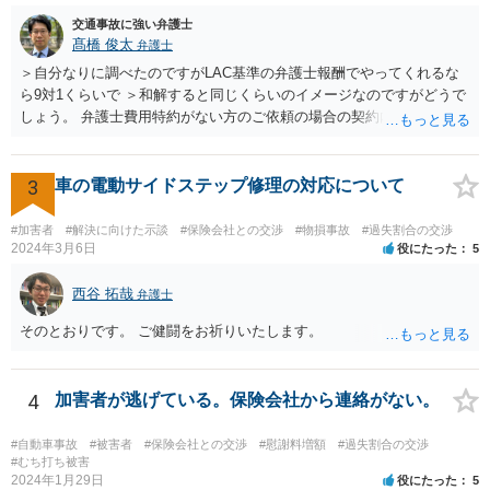
をすることもできません。 告訴することができるのは被害者または被
交通事故に強い弁護士
害者の法定代理人（お子さんの親権者）だからです。 そうすると、ご
髙橋 俊太
弁護士
質問者様の事件（お子さんに対する過失傷害罪）も検察に送致される
というのはちょっと疑問が湧くところです。 というのも、お子さんや
＞自分なりに調べたのですがLAC基準の弁護士報酬でやってくれるな
ご質問者様あるいは他の親権者様が、ご質問者様を処罰するためにわ
ら9対1くらいで ＞和解すると同じくらいのイメージなのですがどうで
ざわざ告訴状を出すのか？という疑問があるためです。 どういう理由
しょう。 弁護士費用特約がない方のご依頼の場合の契約内容などは各
でご質問者様も送致されるのか、確認したほうが良いと思います。 他
事務所の報酬基準によって区々かと思われます。 ＞あと紛センや弁セ
の交通違反で送致ということ（例えば信号無視など）が想定されます
ンで最初から10対0を主張したり期待するのは難しいのでしょうか。
が、そういった事情もないようなので、やはり確認した方が良いと思
＞1か2は譲らないとセンターとしても無理とかやりたくないとかある
3
車の電動サイドステップ修理の対応について
います。
のでしょうか。 私見では、そのようなことはないように思います。紛
セン等においても、基本的には、損害論も責任論も裁判所と同じよう
#加害者
#解決に向けた示談
#保険会社との交渉
#物損事故
#過失割合の交渉
な視点で解決が目指されることになります。
2024年3月6日
役にたった
5
西谷 拓哉
弁護士
そのとおりです。 ご健闘をお祈りいたします。
4
加害者が逃げている。保険会社から連絡がない。
#自動車事故
#被害者
#保険会社との交渉
#慰謝料増額
#過失割合の交渉
#むち打ち被害
2024年1月29日
役にたった
5