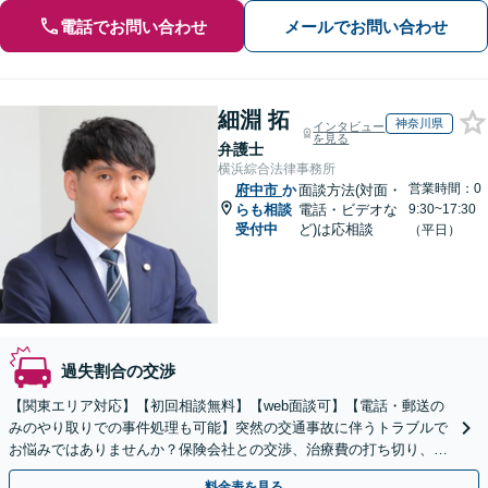
電話でお問い合わせ
メールでお問い合わせ
細淵 拓
神奈川県
インタビュー
を見る
弁護士
横浜綜合法律事務所
営業時間：0
府中市
か
面談方法(対面・
らも相談
電話・ビデオな
9:30~17:30
受付中
ど)は応相談
（平日）
過失割合の交渉
【関東エリア対応】【初回相談無料】【web面談可】【電話・郵送の
みのやり取りでの事件処理も可能】突然の交通事故に伴うトラブルで
お悩みではありませんか？保険会社との交渉、治療費の打ち切り、後
遺障害等級認定など、幅広くサポートいたします。
料金表を見る