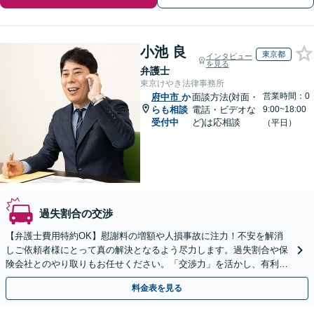
小池 良
東京都
インタビュー
を見る
弁護士
東京けやき法律事務所
営業時間：0
府中市
か
面談方法(対面・
らも相談
電話・ビデオな
9:00~18:00
受付中
ど)は応相談
（平日）
過失割合の交渉
【弁護士費用特約OK】慰謝料の増額や人損事故に注力！不安を解消
しご依頼者様にとって真の解決となるよう尽力します。過失割合や保
険会社とのやり取りもお任せください。「交渉力」を活かし、有利な
条件での示談成立を目指します。【夜間・休日の相談可能】
料金表を見る