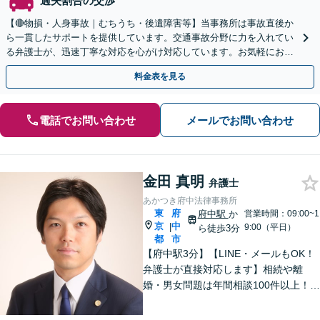
過失割合の交渉
【🔴物損・人身事故｜むちうち・後遺障害等】当事務所は事故直後か
ら一貫したサポートを提供しています。交通事故分野に力を入れてい
る弁護士が、迅速丁寧な対応を心がけ対応しています。お気軽にお問
い合わせください。◤完全予約制・初回法律相談無料◢
料金表を見る
電話でお問い合わせ
メールでお問い合わせ
金田 真明
弁護士
あかつき府中法律事務所
東
府
府中駅
か
営業時間：09:00~1
京
中
|
9:00（平日）
ら徒歩3分
都
市
【府中駅3分】【LINE・メールもOK！
弁護士が直接対応します】相続や離
婚・男女問題は年間相談100件以上！慰
謝料請求の実績豊富です。借金・債務
整理もお任せを。破産管財人経験のあ