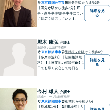
東京都
国分寺市
国分寺駅
から徒歩2分
|
【国分寺駅から徒歩2分】民
詳細を見
事・商事事件/刑事事件につい
る
て幅広く対応しています。ま
ずはお気軽にご相談くださ
い。
堀木 康弘
弁護士
聖蹟桜ヶ丘法律事務所
東京都
多摩市
聖蹟桜ヶ丘駅
から徒歩4分
|
【多摩市近郊】【初回相談無
詳細を見
料】【土日夜間の相談可能】1
る
日でも早く安心して毎日を過
ごせるように、まずはお気軽
にご相談ください
今村 雄人
弁護士
稲城オリーブ法律事務所
東京都
稲城市
稲城駅
から徒歩1分
|
【稲城駅1分】【駐車場有】リ
詳細を見