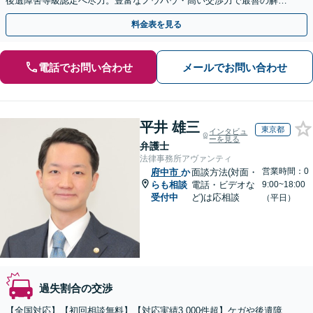
後遺障害等級認定へ尽力。豊富なノウハウ・高い交渉力で最善の解決
を目指す【弁護士費用特約】【電話・Zoom相談可】
料金表を見る
電話でお問い合わせ
メールでお問い合わせ
平井 雄三
東京都
インタビュ
ーを見る
弁護士
法律事務所アヴァンティ
営業時間：0
府中市
か
面談方法(対面・
らも相談
電話・ビデオな
9:00~18:00
受付中
ど)は応相談
（平日）
過失割合の交渉
【全国対応】【初回相談無料】【対応実績3,000件超】ケガや後遺障