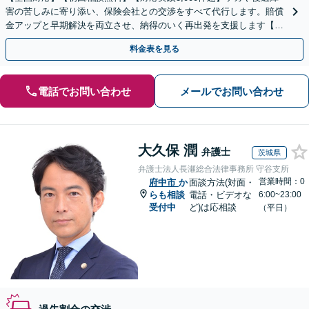
害の苦しみに寄り添い、保険会社との交渉をすべて代行します。賠償
金アップと早期解決を両立させ、納得のいく再出発を支援します【夜
間や休日相談可】
料金表を見る
電話でお問い合わせ
メールでお問い合わせ
大久保 潤
弁護士
茨城県
弁護士法人長瀬総合法律事務所 守谷支所
営業時間：0
府中市
か
面談方法(対面・
らも相談
電話・ビデオな
6:00~23:00
受付中
ど)は応相談
（平日）