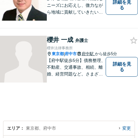
詳細を見
ニーズにお応えし、微力なが
る
ら地域に貢献していきたいと
考えています。
櫻井 一成
弁護士
櫻井法律事務所
東京都
府中市
府中駅
から徒歩5分
|
【府中駅徒歩5分】債務整理、
詳細を見
不動産、交通事故、相続、離
る
婚、経営問題など。さまざま
な法律トラブルに関するお悩
みに丁寧に対応いたします。
依頼者さまの状況を十分にヒ
アリングし、あらゆる観点か
ら解決策をご提案します。お
気軽にご相談ください。
エリア
東京都、府中市
変更