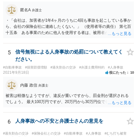
匿名A
弁護士
・「会社は、加害者が1年4ヶ月のうちに4回も事故を起こしている事か
ら、会社の保険会社に連絡したくない。」 （使用者等の責任） 第七百
十五条 ある事業のために他人を使用する者は、被用者がその事業の
執行について第三者に加えた損害を賠償する責任を負う。ただし、使
用者が被用者の選任及びその事業の監督について相当の注意をしたと
き、又は相当の注意をしても損害が生ずべきであったときは、この限
5
信号無視による人身事故の処罰について教えてく
りでない。 会社側の言い分に付き合わず、会社側への請求をお考えな
ださい。
さったほうがよろしいかもしれません。加害ドライバーの任意保険が
#自動車事故
#損害賠償増額
#過失割合の交渉
#弁護士費用特約
#人身事故
本件に使えるか、使おうとするかが定かではありませんので。「1年4
2021年9月18日
役にたった
10
ヶ月のうちに4回も事故」の事実は、会社から加害ドライバーへの責任
転嫁のような発言ですが、上記ただし書との関連で言えば、会社側が
内藤 政信
弁護士
「相当の注意」をしていなかった証左でしょう。 今後の対応ですが、
事故証明書を速やかに取得すべきです。 病院で治療を受ける際、第三
被害は軽微なようですが、違反が重いですから、罰金刑が選択される
者行為による傷病届を出す必要があります。 最終的にどこまで認めら
でしょう。 最大100万円ですが、20万円から30万円位でしょうか。
れるかという問題はありますが、事故後に事故に関連した支出に関し
ては、領収書をもらい保存しておきましょう。
6
人身事故への不安と弁護士さんの意見を
#過失割合の交渉
#保険会社との交渉
#自動車事故
#人身事故
#むち打ち被害