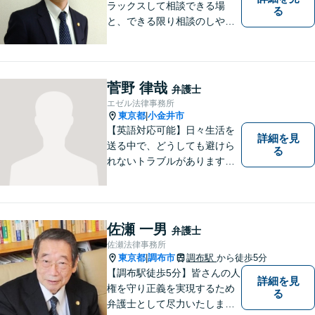
ラックスして相談できる場
る
と、できる限り相談のしやす
い雰囲気作りを心がけており
ますので、手遅れになる前
に、まずは気兼ねなくご相談
ください。 ご相談・ご依頼い
菅野 律哉
弁護士
ただいた際には、精一杯サポ
エゼル法律事務所
ートいたします。
東京都
小金井市
|
【英語対応可能】日々生活を
詳細を見
送る中で、どうしても避けら
る
れないトラブルがあります。
相談の中で皆様のお話をお聞
きし、法律家がお役に立てる
かどうかを一緒に考えていき
ます。 まずはお気軽にご相談
佐瀬 一男
弁護士
ください。
佐瀬法律事務所
東京都
調布市
調布駅
から徒歩5分
|
【調布駅徒歩5分】皆さんの人
詳細を見
権を守り正義を実現するため
る
弁護士として尽力いたしま