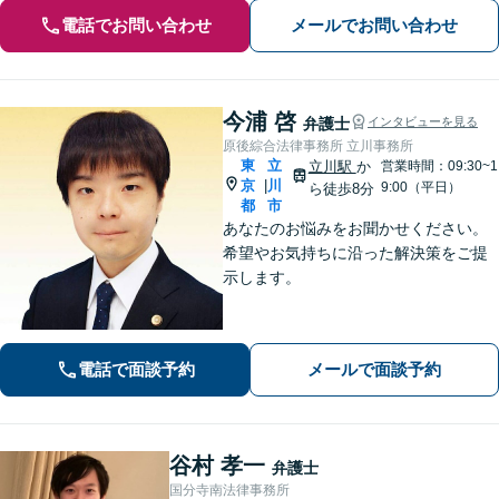
電話でお問い合わせ
メールでお問い合わせ
今浦 啓
弁護士
インタビューを見る
原後綜合法律事務所 立川事務所
東
立
立川駅
か
営業時間：09:30~1
京
川
|
9:00（平日）
ら徒歩8分
都
市
あなたのお悩みをお聞かせください。
希望やお気持ちに沿った解決策をご提
示します。
電話で面談予約
メールで面談予約
谷村 孝一
弁護士
国分寺南法律事務所