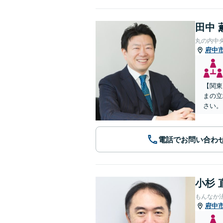
田中 
丸の内中
府中
【関東
まの立
さい。
電話でお問い合わ
小杉 
もんなか
府中