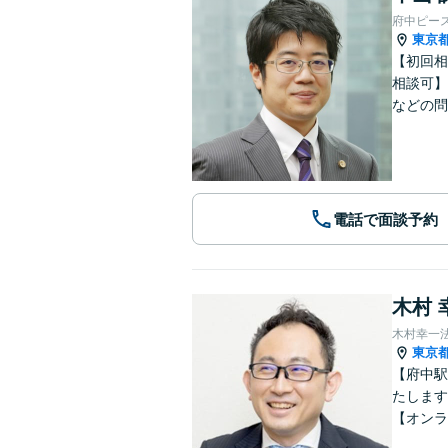
府中ピー
東京
【初回相
相談可】
などの問
電話で面談予約
木村 
木村幸一
東京
【府中駅
たします
【オンラ