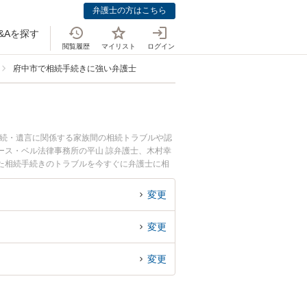
弁護士の方はこちら
&Aを探す
閲覧履歴
マイリスト
ログイン
府中市で相続手続きに強い弁護士
相続・遺言に関係する家族間の相続トラブルや認
ース・ベル法律事務所の平山 諒弁護士、木村幸
た相続手続きのトラブルを今すぐに弁護士に相
府中市内の弁護士に相談予約したい』などでお困
変更
変更
変更