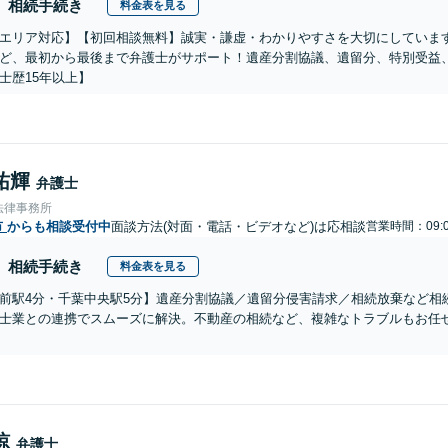
相続手続き
料金表を見る
エリア対応】【初回相談無料】誠実・謙虚・わかりやすさを大切にしていま
ど、最初から最後まで弁護士がサポート！遺産分割協議、遺留分、特別受益
士歴15年以上】
祐輝
弁護士
法律事務所
市
からも相談受付中
面談方法(対面・電話・ビデオなど)は応相談
営業時間：09:0
相続手続き
料金表を見る
前駅4分・千葉中央駅5分】遺産分割協議／遺留分侵害請求／相続放棄など相
士業との連携でスムーズに解決。不動産の相続など、複雑なトラブルもお任せ
諒
弁護士