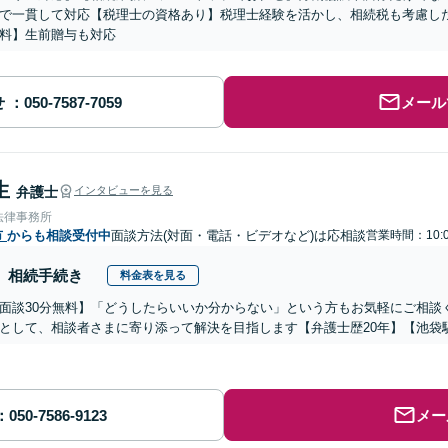
で一貫して対応【税理士の資格あり】税理士経験を活かし、相続税も考慮し
料】生前贈与も対応
せ
メール
生
弁護士
インタビューを見る
法律事務所
市
からも相談受付中
面談方法(対面・電話・ビデオなど)は応相談
営業時間：10:0
相続手続き
料金表を見る
面談30分無料】「どうしたらいいか分からない」という方もお気軽にご相談
として、相談者さまに寄り添って解決を目指します【弁護士歴20年】【池袋
メー