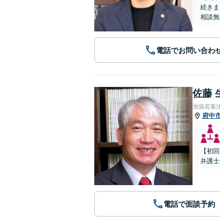
続きま
相談無
電話でお問い合わ
佐藤 
池袋若葉
府中
【初回
弁護士
電話で面談予約