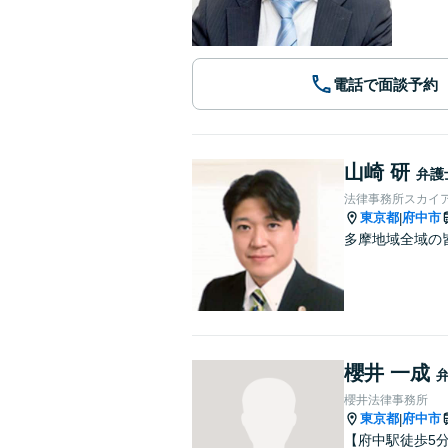
電話で面談予約
山崎 研
弁護
法律事務所スカイ
東京都
府中市
|
多摩地域全域の
櫻井 一成
櫻井法律事務所
東京都
府中市
|
【府中駅徒歩5