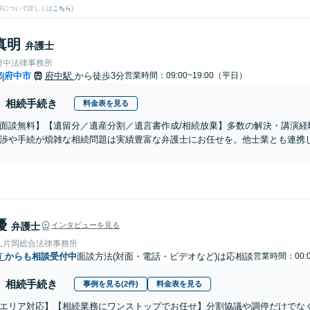
果について詳しくは
こちら
)
真明
弁護士
府中法律事務所
都
府中市
府中駅
から徒歩3分
営業時間：09:00~19:00（平日）
|
相続手続き
料金表を見る
面談無料】【遺留分／遺産分割／遺言書作成/相続放棄】多数の解決・講演経
渉や手続が煩雑な相続問題は実績豊富な弁護士にお任せを。他士業とも連携
優
弁護士
インタビューを見る
人片岡総合法律事務所
市
からも相談受付中
面談方法(対面・電話・ビデオなど)は応相談
営業時間：00:0
相続手続き
事例を見る(2件)
料金表を見る
エリア対応】【相続業務にワンストップでお任せ】分割協議や調停だけでな