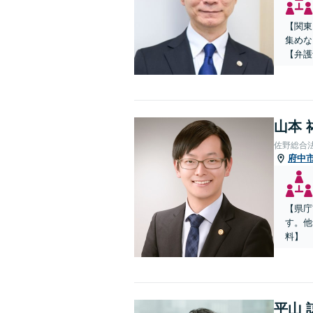
【関東
集めな
【弁護
山本 
佐野総合
府中
【県庁
す。他
料】
平山 