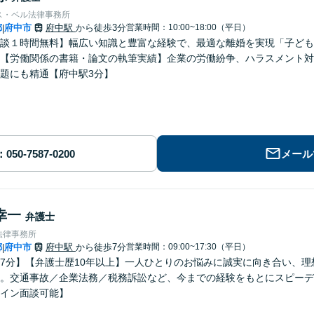
ス・ベル法律事務所
都
府中市
府中駅
から徒歩3分
営業時間：10:00~18:00（平日）
|
談１時間無料】幅広い知識と豊富な経験で、最適な離婚を実現「子ども
【労働関係の書籍・論文の執筆実績】企業の労働紛争、ハラスメント対
題にも精通【府中駅3分】
メール
幸一
弁護士
法律事務所
都
府中市
府中駅
から徒歩7分
営業時間：09:00~17:30（平日）
|
7分】【弁護士歴10年以上】一人ひとりのお悩みに誠実に向き合い、
。交通事故／企業法務／税務訴訟など、今までの経験をもとにスピーデ
イン面談可能】