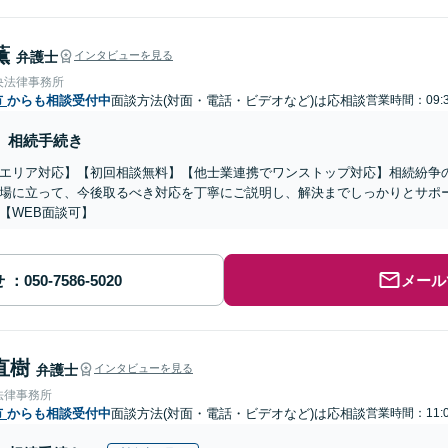
薫
弁護士
インタビューを見る
央法律事務所
市
からも相談受付中
面談方法(対面・電話・ビデオなど)は応相談
営業時間：09:3
相続手続き
エリア対応】【初回相談無料】【他士業連携でワンストップ対応】相続紛争
場に立って、今後取るべき対応を丁寧にご説明し、解決までしっかりとサポ
【WEB面談可】
せ
メール
直樹
弁護士
インタビューを見る
法律事務所
市
からも相談受付中
面談方法(対面・電話・ビデオなど)は応相談
営業時間：11:0