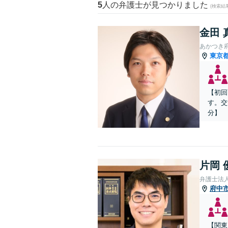
5
人の弁護士が見つかりました
(検索結
金田 
あかつき
東京
【初回
す。交
分】
片岡 
弁護士法
府中
【関東