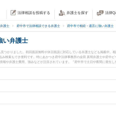
法律相談を投稿する
弁護士を探す
法律Q
弁護士
府中市で法律相談できる弁護士
府中市で相続・遺言に強い弁護士
強い弁護士
名見つかりました。初回面談無料や休日面談に対応している弁護士なども掲載中。
込み検索もでき便利です。特にあかつき府中法律事務所の金田 真明弁護士や府中ピ
ル情報や弁護士費用、強みなどが注目されています。『府中市で土日や夜間に発生し
豊富な近くの弁護士を検索したい』『初回相談無料で相続手続きを法律相談できる