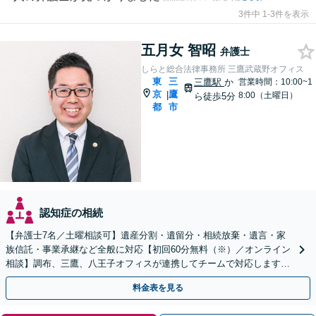
3件中 1-3件を表示
五月女 智昭
弁護士
しらと総合法律事務所 三鷹武蔵野オフィス
東
三
三鷹駅
か
営業時間：10:00~1
京
鷹
|
8:00（土曜日）
ら徒歩5分
都
市
認知症の相続
【弁護士7名／土曜相談可】遺産分割・遺留分・相続放棄・遺言・家
族信託・事業承継など全般に対応【初回60分無料（※）／オンライン
相談】調布、三鷹、八王子オフィスが連携してチームで対応します※
相続発生前のご相談など有料相談になるものもございます
料金表を見る