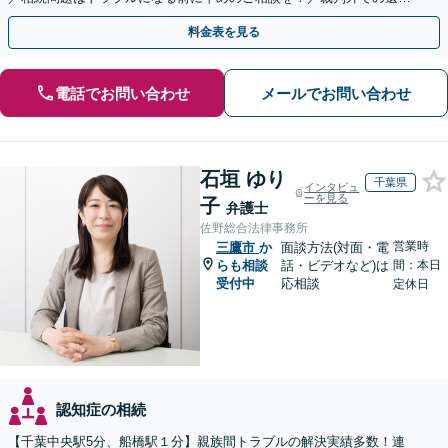
分割協議の経験多数【完全個室】
料金表を見る
電話でお問い合わせ
メールでお問い合わせ
石垣 ゆり
千葉県
インタビュ
ーを見る
子
弁護士
佐野総合法律事務所
営業時
三鷹市
か
面談方法(対面・電
らも相談
話・ビデオなど)は
間：本日
受付中
応相談
定休日
認知症の相続
【千葉中央駅5分、船橋駅１分】親族間トラブルの解決実績多数！連