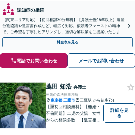
認知症の相続
【関東エリア対応】【初回相談30分無料】【弁護士歴15年以上】遺産
分割協議や遺言書作成など、幅広く対応。依頼者ファーストの精神
で、ご希望を丁寧にヒアリングし、適切な解決策をご提案いたしま
す。まずは無料相談でお悩みをお聞かせください。
料金表を見る
電話でお問い合わせ
メールでお問い合わせ
薦田 知浩
弁護士
三鷹の森法律事務所
東京都
三鷹市
三鷹駅
から徒歩7分
|
【🆓初回相談無料】【離婚・
詳細を見
不倫問題】二児の父親 女性
る
からの相談多数 【遺言相
続】遺言書作成60通以上
【企業法務】件数をこなすの