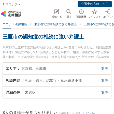
弁護士の方はこちら
ココナラへ
投稿する
探す
閲覧履歴
マイリスト
ログイン
ココナラ法律相談
東京都で法律相談できる弁護士
三鷹市で法律相談で
三鷹市の認知症の相続に強い弁護士
東京都の三鷹市で認知症の相続に強い弁護士が3名見つかりました。初回面談無
料や休日面談に対応している弁護士なども掲載中。相続・遺言に関係する家族
間の相続トラブルや認知症の相続、遺産分割等の細かな分野での絞り込み検索
もでき便利です。特にしらと総合法律事務所 三鷹武蔵野オフィスの五月女 智昭
弁護士や三鷹の森法律事務所の薦田 知浩弁護士、みたか総合法律事務所の齊藤
エリア
東京都、三鷹市
変更
遼亮弁護士のプロフィール情報や弁護士費用、強みなどが注目されています。
『三鷹市で土日や夜間に発生した認知症の相続のトラブルを今すぐに弁護士に
相談内容
相続・遺言、認知症・意思疎通不能
変更
相談したい』『認知症の相続のトラブル解決の実績豊富な近くの弁護士を検索
したい』『初回相談無料で認知症の相続を法律相談できる三鷹市内の弁護士に
相談予約したい』などでお困りの相談者さんにおすすめです。
詳細条件
未選択
変更
3
人の弁護士が見つかりました
(検索結果について詳しくは
こちら
)