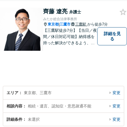
ではなく1件1件を丁寧に。不
齊藤 遼亮
動産や交通事故にも対応【子
弁護士
連れ相談可】【三鷹駅5分】
みたか総合法律事務所
東京都
三鷹市
三鷹駅
から徒歩7分
|
【三鷹駅徒歩7分】【当日／夜
詳細を見
間／休日対応可能】納得感を
る
持った解決ができるよう、問
題解決というゴールだけでな
く過程も重要視してまいりま
す。一つひとつの案件に最大
限の努力を尽くしていきま
す。【司法書士資格あり】
【宅建士資格あり】【法テラ
ス利用可能】
エリア
東京都、三鷹市
変更
相談内容
相続・遺言、認知症・意思疎通不能
変更
詳細条件
未選択
変更