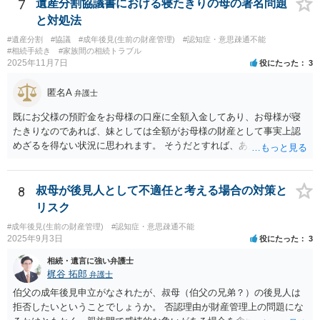
て裁判を起こすというのが本筋でしょう。 弁護士に依頼してくださ
7
遺産分割協議書における寝たきりの母の署名問題
い。
と対処法
#遺産分割
#協議
#成年後見(生前の財産管理)
#認知症・意思疎通不能
#相続手続き
#家族間の相続トラブル
2025年11月7日
役にたった
3
匿名A
弁護士
既にお父様の預貯金をお母様の口座に全額入金してあり、お母様が寝
たきりなのであれば、妹としては全額がお母様の財産として事実上認
めざるを得ない状況に思われます。 そうだとすれば、あえて遺産分割
協議書をこれから作成する必要は具体的にどこにあるのかが不明で
す。 また、遺産分割協議書を作成しても特にメリットがない妹の協力
が期待できるのかも不明です。 お母様の相続が開始するまで、ご質問
8
叔母が後見人として不適任と考える場合の対策と
主としては行動を起こす必要がないように思えますが、いかがでしょ
リスク
うか。
#成年後見(生前の財産管理)
#認知症・意思疎通不能
2025年9月3日
役にたった
3
相続・遺言に強い弁護士
梶谷 拓郎
弁護士
伯父の成年後見申立がなされたが、叔母（伯父の兄弟？）の後見人は
拒否したいということでしょうか。 否認理由が財産管理上の問題にな