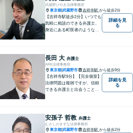
武蔵野けやき法律事務所
東京都
武蔵野市
吉祥寺駅
から徒歩2分
|
【吉祥寺駅徒歩2分】いつでも
詳細を見
気軽に相談のできる弁護士、
る
身近にある町医者のような弁
護士を目指しております。一
人ひとりの納得のいく解決の
ために、一緒に全力で取り組
みます。お気軽にご相談くだ
長田 大
弁護士
さい。
ARK法律事務所
東京都
武蔵野市
吉祥寺駅
から徒歩9分
|
【吉祥寺駅9分】【完全個室】
詳細を見
法律問題は複雑ですが、信頼
る
できる弁護士と出会うことで
解決への道が開けます。 関係
があるか分からないことで
も、ためらわずにご相談くだ
さい。一緒に最善の解決策を
安孫子 哲教
弁護士
見つけましょう。【迅速な対
むさしのきずな法律事務所
応】
東京都
武蔵野市
吉祥寺駅
から徒歩2分
|