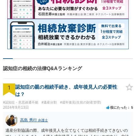
認知症の相続の法律Q&Aランキング
1
認知症の親の相続手続き、成年後見人の必要性
は？
#認知症・意思疎通不能
#遺産分割
#成年後見(生前の財産管理)
2024年9月13日
役にたった
5
高島 秀行
弁護士
遺産分割協議の際、成年後見人を立てなくては相続手続きてきないの