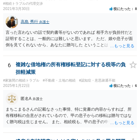
もしれませんが、 関わりを持ちたくないとのことでしたら、親族の意
#相続トラブルの代理交渉
見書にその旨を記載して提出しておけば良いかも知れません。 後見人
2021年3月30日
役にたった
8
としても、関わりを拒否している親族にあえて連絡をしてくる可能性
は低いと考えられます。 以上、ご参考になさってください。
高島 秀行
弁護士
言った言わないの話で契約書等がないのであれば 相手方が負担付だと
証明することは、一般的には難しいと思います。 ただ、娘や息子が面
倒を見てくれないから、あなたに贈与した ということは あなたは面倒
を見てくれると約束したからだ というように相手は主張してくる可能
性はあります。 祖父は、なぜあなたが面倒を見ないと言ったのに贈与
してくれたのか ということが問題となる可能性はあります。 祖父が認
6
複雑な借地権の所有権移転登記に対する税等の負
知症という診断を受ければ 贈与時に判断能力がなかったから無効だと
担軽減策
主張してくる可能性はあります。 それが通るかは、医師の診断時期と
#家族間の相続トラブル
#不動産・土地の相続
#認知症・意思疎通不能
診断内容によります。
2025年1月22日
役にたった
6
匿名A
弁護士
まちこまるさんの記載なさった事情、特に覚書の内容からすれば、所
有権移転の合意がされているので、甲の息子からの移転は贈与ではな
く贈与税は生じません。 また、相続税も、甲の息子の申告の内容の問
題なので、本来負担すべきでなかったかもしれない可能性があるの
で、支払う義務はないということになります。 所有権移転登記を求め