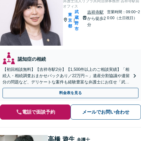
弁護士法人リブラ共同法律事務所 吉祥寺駅前
オフィス
武
吉祥寺駅
営業時間：09:00~2
東
蔵
0:00（土日祝日）
から徒歩2
京
|
野
分
都
市
認知症の相続
【初回相談無料】【吉祥寺駅2分】【1,500件以上のご相談実績】「相
続人・相続調査おまかせパックあり／22万円～」遺産分割協議や遺留
分の問題など、デリケートな案件も経験豊富な弁護士にお任せ「武蔵
野市／三鷹市／小金井市／杉並区／練馬区など」
料金表を見る
電話で面談予約
メールでお問い合わせ
高橋 遊生
弁護士