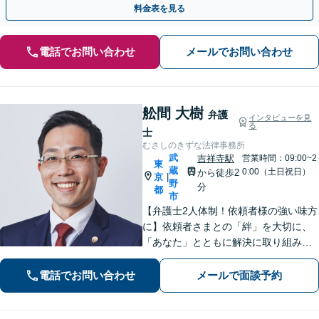
料金表を見る
電話でお問い合わせ
メールでお問い合わせ
舩間 大樹
弁護
インタビューを見
る
士
むさしのきずな法律事務所
武
吉祥寺駅
営業時間：09:00~2
東
蔵
0:00（土日祝日）
から徒歩2
京
|
野
分
都
市
【弁護士2人体制！依頼者様の強い味方
に】依頼者さまとの「絆」を大切に、
「あなた」とともに解決に取り組みま
す！離婚問題、 相続 、不動産、刑事、
インターネット、 労働（会社側）、 刑
電話でお問い合わせ
メールで面談予約
事事件、 債権回収 、 企業法務など