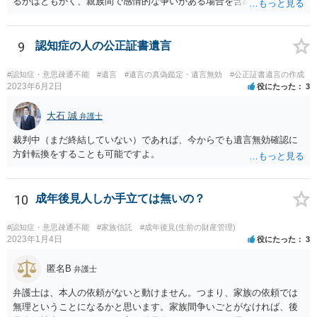
るかはともかく、親族間で感情的な争いがある場合を含めて問題があ
ると考えられる場合には、専門職後見人（弁護士や司法書士）による
選任を希望する旨意見で記載すると良いと思われます。 もちろん専門
職後見人ですから、伯父さんの負担で毎月３万３０００円ないし５万
9
認知症の人の公正証書遺言
５０００円の後見人報酬がつきますが、叔母さんが信用できないとい
うことであれば、少ない負担であると思われます。
#認知症・意思疎通不能
#遺言
#遺言の真偽鑑定・遺言無効
#公正証書遺言の作成
2023年6月2日
役にたった
3
大石 誠
弁護士
裁判中（まだ終結していない）であれば、今からでも遺言無効確認に
方針転換をすることも可能ですよ。
10
成年後見人しか手立ては無いの？
#認知症・意思疎通不能
#家族信託
#成年後見(生前の財産管理)
2023年1月4日
役にたった
3
匿名B
弁護士
弁護士は、本人の依頼がないと動けません。つまり、家族の依頼では
無理ということになるかと思います。家族間争いごとがなければ、後