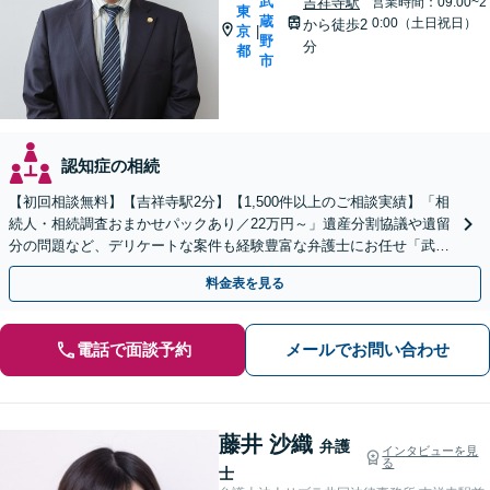
武
吉祥寺駅
営業時間：09:00~2
東
蔵
0:00（土日祝日）
から徒歩2
京
|
野
分
都
市
認知症の相続
【初回相談無料】【吉祥寺駅2分】【1,500件以上のご相談実績】「相
続人・相続調査おまかせパックあり／22万円～」遺産分割協議や遺留
分の問題など、デリケートな案件も経験豊富な弁護士にお任せ「武蔵
野市／三鷹市／小金井市／杉並区／練馬区など」
料金表を見る
電話で面談予約
メールでお問い合わせ
藤井 沙織
弁護
インタビューを見
る
士