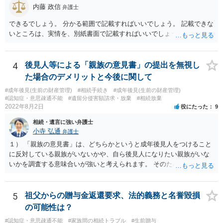
内藤 政信
弁護士
できるでしょう。 分かる範囲で記載すればいいでしょう。 記載できな
いところは、実情を、別紙書面で記載すればいいでしょう。
4
後見人等による「親族の意見書」の提出を無視し
た場合のデメリットと今後に関して
#成年後見(生前の財産管理)
#相続手続き
#成年後見(生前の財産管理)
#認知症・意思疎通不能
#遺留分侵害額請求・放棄
#相続放棄
2022年8月2日
役にたった
9
相続・遺言に強い弁護士
小寺 弘通
弁護士
１） 「親族の意見書」は、どちらかというと成年後見人をつけること
に反対している親族がいないかや、自ら後見人になりたい親族がいな
いかを調査する意味合いが強いと考えられます。 そのため、ご相談の
ご事情であれば無視してしまっても特に不都合はないと考えられま
す。 ２） 場合によっては、介護や被後見人の財産の処分等に関して、
後見人から相談があることも考えられます。 また、お祖母さんがお亡
5
祖父からの贈与金返還要求、法的義務と名誉毀損
くなりになった場合、相続人となる可能性がありますが、 その場合は
の可能性は？
相続放棄されれば問題ありません。 ３） 完全に拒否する方法はないか
#認知症・意思疎通不能
#家族間の相続トラブル
#生前贈与