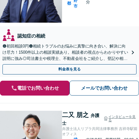
野
分
都
市
認知症の相続
🟠初回相談0円🟠相続トラブルのお悩みに真摯に向き合い、解決に向
け尽力！1500件以上の相談実績あり。相談者の視点からわかりやすい
説明に強み◎司法書士や税理士、不動産会社をご紹介し、登記や相続
税の申告までワンストップで対応【夜間相談可】
料金表を見る
電話でお問い合わせ
メールでお問い合わせ
二又 朋之
弁護
インタビューを見
る
士
弁護士法人リブラ共同法律事務所 吉祥寺駅前
オフィス