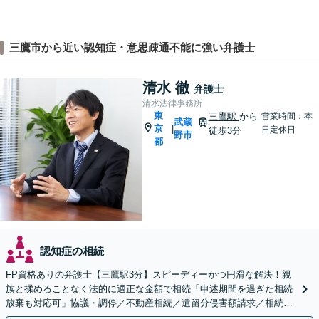
三鷹市から近い認知症・意思疎通不能に強い弁護士
清水 徹
弁護士
清水法律事務所
東
三鷹駅
から
営業時間：本
武蔵
京
|
日定休日
徒歩3分
野市
都
認知症の相続
FP資格ありの弁護士【三鷹駅3分】スピーディーかつ円滑な解決！親
族と揉めることなく法的に適正な金額で相続「申述期間を過ぎた相続
放棄も対応可」協議・調停／不動産相続／遺留分侵害額請求／相続放
棄／遺言書作成【明確な報酬体系】【平日夜間OK】