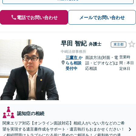
電話でお問い合わせ
メールでお問い合わせ
早田 智紀
弁護士
東京都
中嶋法律事務所
営業時
三鷹市
か
面談方法(対面・電
らも相談
話・ビデオなど)は
間：本日
受付中
応相談
定休日
認知症の相続
関東エリア対応【オンライン面談対応】相続人がいない方などのご希
望を実現する遺言書作成をサポート・遺言執行もおまかせください！
／相続問題はトラブルになる前に早めのご相談を！／裁判外での遺産