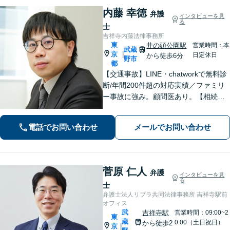
内藤 幸徳
弁護
インタビューを見
る
士
吉祥寺内藤法律事務所
東
井の頭公園駅
営業時間：本
武蔵
京
|
日定休日
から徒歩6分
野市
都
【交通事故】LINE・chatworkで無料診
断/年間200件超の対応実績／ファミリ
ー事故に強み。顧問医あり。【相続問
題】遺産分割協議から訴訟、生前の相
続対策まで実績多数【医療機関】労務
電話でお問い合わせ
メールでお問い合わせ
等、平時の対応から医療過誤などの有
事対応まで
菅原 仁人
弁護
インタビューを見
る
士
弁護士法人リブラ共同法律事務所 吉祥寺駅前
オフィス
武
吉祥寺駅
営業時間：09:00~2
東
蔵
0:00（土日祝日）
から徒歩2
京
|