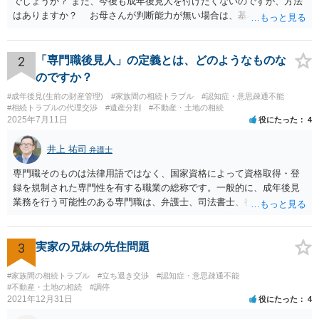
でしょうか？ また、今後も成年後見人を付けたくないのですが、方法
はありますか？ お母さんが判断能力が無い場合は、基本的に成年後
見人をつけるほかありません。 遺産分割審判や遺産分割調停を申し
立て、お母さんに特別代理人をつけるという方法も考えられますが、
遺産分割だけでなく、その後の取得した遺産の管理もありますので
2
「専門職後見人」の定義とは、どのようなものな
遺産分割審判や遺産分割調停を申し立て、お母さんに特別代理人をつ
のですか？
けるということでは解決できなさそうなので 後見人をつけるよう求め
#成年後見(生前の財産管理)
#家族間の相続トラブル
#認知症・意思疎通不能
られると思います。 弁護士に面談で相談された方がよいと思いま
#相続トラブルの代理交渉
#遺産分割
#不動産・土地の相続
す。
2025年7月11日
役にたった
4
井上 祐司
弁護士
専門職そのものは法律用語ではなく、国家資格によって資格取得・登
録を規制された専門性を有する職業の総称です。一般的に、成年後見
業務を行う可能性のある専門職は、弁護士、司法書士、行政書士、税
理士、社会福祉士、精神保健福祉士等が挙げられます。 精神保健福祉
士はほぼ無条件で成年後見人に選任されるわけではなく、基幹研修を
受講して継続研修を受講し続ける必要がありますが、家庭裁判所から
3
実家の兄妹の先住問題
選任された場合には専門職後見人と呼ぶことになるでしょう。
#家族間の相続トラブル
#立ち退き交渉
#認知症・意思疎通不能
#不動産・土地の相続
#調停
2021年12月31日
役にたった
4