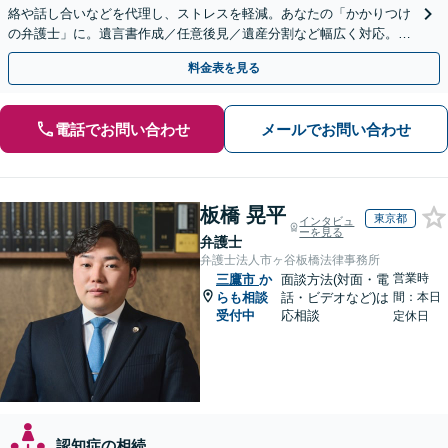
絡や話し合いなどを代理し、ストレスを軽減。あなたの「かかりつけ
の弁護士」に。遺言書作成／任意後見／遺産分割など幅広く対応。お
気軽にご相談ください！【初回来所相談30分無料】
料金表を見る
電話でお問い合わせ
メールでお問い合わせ
板橋 晃平
東京都
インタビュ
ーを見る
弁護士
弁護士法人市ヶ谷板橋法律事務所
営業時
三鷹市
か
面談方法(対面・電
らも相談
話・ビデオなど)は
間：本日
受付中
応相談
定休日
認知症の相続