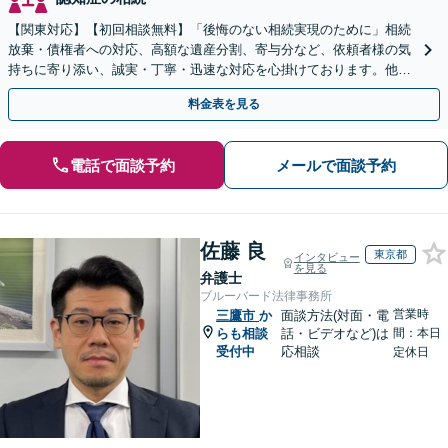
【関東対応】【初回相談無料】「後悔のない相続実現のために」相続
放棄・債権者への対応、高額な遺産分割、寄与分など、依頼者様の気
持ちに寄り添い、誠実・丁寧・迅速な対応を心掛けております。他士
業とも連携し円滑な相続を目指します【夜間相談可】
料金表を見る
電話で面談予約
メールで面談予約
佐藤 良
東京都
インタビュー
を見る
弁護士
ブルーバード法律事務所
営業時
三鷹市
か
面談方法(対面・電
らも相談
話・ビデオなど)は
間：本日
受付中
応相談
定休日