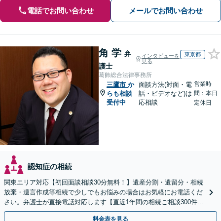
電話でお問い合わせ
メールでお問い合わせ
角 学
弁
東京都
インタビューを
見る
護士
葛飾総合法律事務所
営業時
三鷹市
か
面談方法(対面・電
らも相談
話・ビデオなど)は
間：本日
受付中
応相談
定休日
認知症の相続
関東エリア対応【初回面談相談30分無料！】遺産分割・遺留分・相続
放棄・遺言作成等相続で少しでもお悩みの場合はお気軽にお電話くだ
さい。弁護士が直接電話対応します【直近1年間の相続ご相談300件以
上！＆相続の著書・セミナー多数】弁護士複数所属
料金表を見る