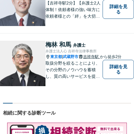
【吉祥寺駅2分】【弁護士2人
詳細を見
体制！依頼者様の強い味方に
る
依頼者様との「絆」を大切
に。相続・遺言、不動産・住
まい、労働・雇用（会社
側）、離婚・男女問題 、債権
回収、企業法務、刑事事件、
梅林 和馬
弁護士
インターネットなど
弁護士法人心 吉祥寺法律事務所
東京都
武蔵野市
吉祥寺駅
から徒歩2分
|
取扱分野を絞ることにより、
詳細を見
その分野のノウハウを蓄積
る
し、質の高いサービスを提供
できるよう努めております。
全力でサポートさせていただ
きますので、お困りの際はご
相談ください。
相続に関する診断ツール