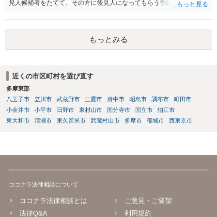
見人候補者をたてて、その方に後見人になってもらう手続をすすめた
ほうが、今後もいろいろやりやすくなると思います。
もっとみる
近くの市区町村を選び直す
多摩東部
八王子市
立川市
武蔵野市
三鷹市
府中市
昭島市
調布市
町田市
小金井市
小平市
日野市
東村山市
国分寺市
国立市
狛江市
東大和市
清瀬市
東久留米市
武蔵村山市
多摩市
稲城市
西東京市
ココナラ法律相談について
ココナラ法律相談とは
ご意見・ご要望
法律Q&A
利用規約