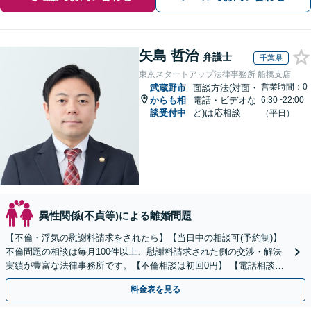
矢島 哲治
弁護士
千葉県
東京スタートアップ法律事務所 船橋支店
営業時間：0
武蔵野市
面談方法(対面・
からも相
電話・ビデオな
6:30~22:00
談受付中
ど)は応相談
（平日）
異性関係(不貞等)による離婚問題
【不倫・浮気の慰謝料請求をされたら】【当日中の相談可(予約制)】
不倫問題の相談は毎月100件以上、慰謝料請求された側の交渉・解決
実績が豊富な法律事務所です。【不倫相談は初回0円】 【電話相談で
ご契約まで対応可/来所不要】
料金表を見る