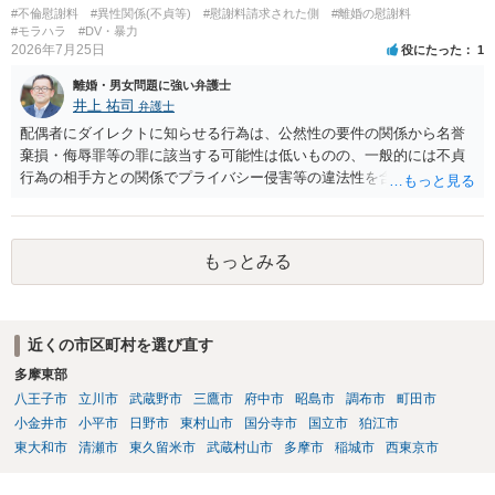
#不倫慰謝料
#異性関係(不貞等)
#慰謝料請求された側
#離婚の慰謝料
#モラハラ
#DV・暴力
2026年7月25日
役にたった
1
離婚・男女問題に強い弁護士
井上 祐司
弁護士
配偶者にダイレクトに知らせる行為は、公然性の要件の関係から名誉
棄損・侮辱罪等の罪に該当する可能性は低いものの、一般的には不貞
行為の相手方との関係でプライバシー侵害等の違法性を含む行為で
す。 そのため、そのことを知った相手方の夫婦関係への影響が大きい
ため、弁護士としては推奨しないことが一般的かと思います。
もっとみる
近くの市区町村を選び直す
多摩東部
八王子市
立川市
武蔵野市
三鷹市
府中市
昭島市
調布市
町田市
小金井市
小平市
日野市
東村山市
国分寺市
国立市
狛江市
東大和市
清瀬市
東久留米市
武蔵村山市
多摩市
稲城市
西東京市