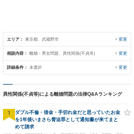
題が大きくなる前に、お早め
にご相談ください！皆様に寄
り添い、納得の解決を目指し
ます。
エリア
東京都、武蔵野市
変更
相談内容
離婚・男女問題、異性関係(不貞等)
変更
詳細条件
未選択
変更
異性関係(不貞等)による離婚問題の法律Q&Aランキング
1
ダブル不倫・借金・手切れ金だと思っていたお金
を1年後いまさら脅迫罪として通知書が来てまと
めて請求