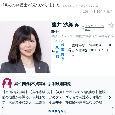
16
人の弁護士が見つかりました
(検索結果について詳しくは
こちら
)
16件中 1-16件を表示
藤井 沙織
弁
インタビューを
見る
護士
弁護士法人リブラ共同法律事務所 吉祥寺駅前
オフィス
武
吉祥寺駅
営業時間：09:00~
東
蔵
20:00（平日）
から徒歩2
京
|
野
分
都
市
異性関係(不貞等)による離婚問題
【初回相談無料】【吉祥寺駅2分】【4,000件以上のご相談実績】協議
前の段階から調停、裁判まで、どのフェーズからでも対応が可能で
す。武蔵野市に加え、三鷹市、小金井市、杉並区や練馬区などの地域
にお住まいの方は、ぜひ当事務所にご相談ください。
料金表を見る