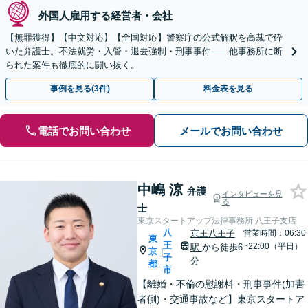
外国人雇用する経営者・会社
【無罪獲得】【中文対応】【全国対応】警察庁の公式解釈を高裁で砕
いた弁護士。不法就労・入管・退去強制・刑事事件——他事務所に断
られた案件も徹底的に闘い抜く。
事例を見る(3件)
料金表を見る
電話でお問い合わせ
メールでお問い合わせ
中嶋 涼
弁護
インタビューを見
る
士
東京スタートアップ法律事務所 八王子支店
八
京王八王子
営業時間：06:30
東
王
~22:00（平日）
駅
から徒歩6
京
|
子
分
都
市
【離婚・不倫の慰謝料・刑事事件(加害
者側)・交通事故など】東京スタートア