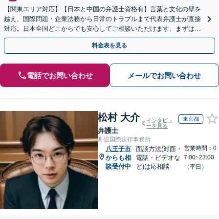
【関東エリア対応】【日本と中国の弁護士資格有】言葉と文化の壁を
越え、国際問題・企業法務から日常のトラブルまで代表弁護士が直接
対応。日本全国どこからでも安心してご相談いただけます。まずは一
歩を踏み出してみませんか。【初回相談無料】
料金表を見る
電話でお問い合わせ
メールでお問い合わせ
松村 大介
東京都
インタビュ
ーを見る
弁護士
舟渡国際法律事務所
営業時間：0
八王子市
面談方法(対面・
からも相
電話・ビデオな
7:00~23:00
談受付中
ど)は応相談
（平日）