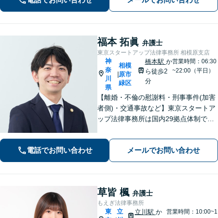
語OK】
福本 拓眞
弁護士
東京スタートアップ法律事務所 相模原支店
神
橋本駅
か
営業時間：06:30
相模
奈
~22:00（平日）
ら徒歩2
原市
|
川
分
緑区
県
【離婚・不倫の慰謝料・刑事事件(加害
者側)・交通事故など】東京スタートア
ップ法律事務所は国内29拠点体制で全
国対応！【ご自宅からの電話相談にも
対応(法律相談は完全予約制)】各分野で
電話でお問い合わせ
メールでお問い合わせ
専門性の高い弁護士が寄り添い解決を
サポートします。
草皆 楓
弁護士
もえぎ法律事務所
東
立
立川駅
か
営業時間：10:00~1