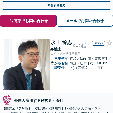
【事前予約で休日・夜間面談可】
料金表を見る
電話でお問い合わせ
メールでお問い合わせ
永山 怜志
東京都
インタビュ
ーを見る
弁護士
エイト総合法律事務所
営業時間：1
八王子市
面談方法(対面・
からも相
電話・ビデオな
0:00~19:00
談受付中
ど)は応相談
（平日）
外国人雇用する経営者・会社
【関東エリア対応】【初回30分相談無料】外国籍の方の労働トラブ