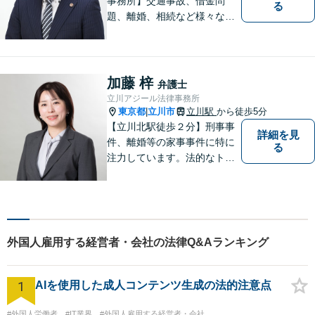
事務所】交通事故、借金問
る
題、離婚、相続など様々な問
題について、「何度でも無
料」の相談を行っています！
まずはお気軽にご相談くださ
い！
加藤 梓
弁護士
立川アジール法律事務所
東京都
立川市
立川駅
から徒歩5分
|
【立川北駅徒歩２分】刑事事
詳細を見
件、離婚等の家事事件に特に
る
注力しています。法的なトラ
ブルに巻き込まれたら、早め
にご相談いただくことが最も
大切です。皆さまの安心を一
日でも早く取り戻すため、誠
心誠意を尽くします。
外国人雇用する経営者・会社の法律Q&Aランキング
1
AIを使用した成人コンテンツ生成の法的注意点
#外国人労働者
#IT業界
#外国人雇用する経営者・会社