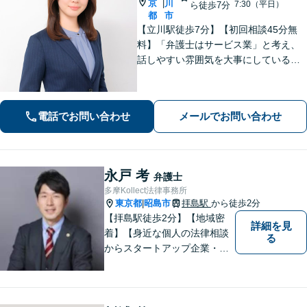
京
川
|
7:30（平日）
ら徒歩7分
都
市
【立川駅徒歩7分】【初回相談45分無
料】「弁護士はサービス業」と考え、
話しやすい雰囲気を大事にしている事
務所です。ご相談者様のお悩みをじっ
くり伺い、その気持ちに寄り添うこと
を心がけています【離婚・男女問題／
電話でお問い合わせ
メールでお問い合わせ
相続・遺言／交通事故】
永戸 考
弁護士
多摩Kollect法律事務所
東京都
昭島市
拝島駅
から徒歩2分
|
【拝島駅徒歩2分】【地域密
詳細を見
着】【身近な個人の法律相談
る
からスタートアップ企業・中
小企業の法務全般に強み】
【英語対応可能】経営者視点
に立った実践的な法的アドバ