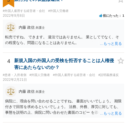
#外国人雇用する経営者・会社
#外国人労働者
2022年9月8日
役にたった
1
内藤 政信
弁護士
転売ですね。 できます。 違法ではありません。 業としてでなく、そ
の程度なら、問題になることはありません。
4
新規入国の外国人の受検を拒否することは人権侵
害にあたらないのか？
#患者・入所者側
#外国人労働者
#外国人雇用する経営者・会社
#説明義務違反
2022年2月21日
内藤 政信
弁護士
病院に、理由を問い合わせることですね。 書面がいいでしょう。 期限
付きで回答を求めるといいでしょう。 法務、外務、厚労に対しても、
事態を説明の上、病院に問い合わせた書面のコピー を添付して送付
し、回答を求めることでしょう。