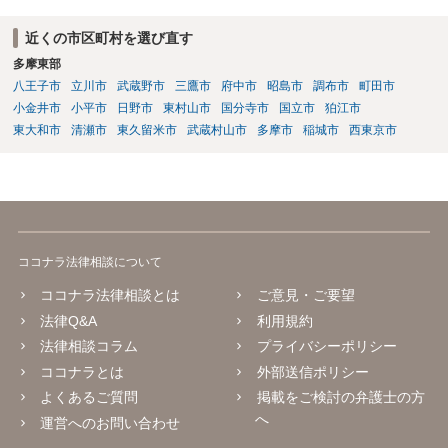
近くの市区町村を選び直す
多摩東部
八王子市
立川市
武蔵野市
三鷹市
府中市
昭島市
調布市
町田市
小金井市
小平市
日野市
東村山市
国分寺市
国立市
狛江市
東大和市
清瀬市
東久留米市
武蔵村山市
多摩市
稲城市
西東京市
ココナラ法律相談について
ココナラ法律相談とは
ご意見・ご要望
法律Q&A
利用規約
法律相談コラム
プライバシーポリシー
ココナラとは
外部送信ポリシー
よくあるご質問
掲載をご検討の弁護士の方
へ
運営へのお問い合わせ