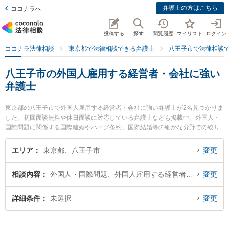
弁護士の方はこちら
ココナラへ
投稿する
探す
閲覧履歴
マイリスト
ログイン
ココナラ法律相談
東京都で法律相談できる弁護士
八王子市で法律相談
八王子市の外国人雇用する経営者・会社に強い
弁護士
東京都の八王子市で外国人雇用する経営者・会社に強い弁護士が2名見つかりま
した。初回面談無料や休日面談に対応している弁護士なども掲載中。外国人・
国際問題に関係する国際離婚やハーグ条約、国際結婚等の細かな分野での絞り
込み検索もでき便利です。特に東京スタートアップ法律事務所 八王子支店の中
嶋 涼弁護士やTAM法律事務所の田村 良平弁護士のプロフィール情報や弁護士費
エリア
東京都、八王子市
変更
用、強みなどが注目されています。『八王子市で土日や夜間に発生した外国人
雇用する経営者・会社のトラブルを今すぐに弁護士に相談したい』『外国人雇
相談内容
外国人・国際問題、外国人雇用する経営者・会社
変更
用する経営者・会社のトラブル解決の実績豊富な近くの弁護士を検索したい』
『初回相談無料で外国人雇用する経営者・会社を法律相談できる八王子市内の
弁護士に相談予約したい』などでお困りの相談者さんにおすすめです。
詳細条件
未選択
変更