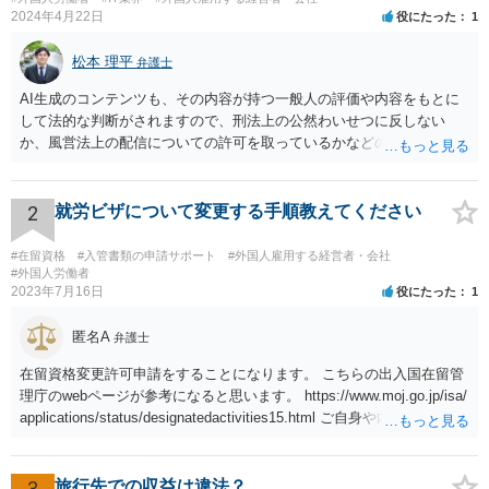
2024年4月22日
役にたった
1
松本 理平
弁護士
AI生成のコンテンツも、その内容が持つ一般人の評価や内容をもとに
して法的な判断がされますので、刑法上の公然わいせつに反しない
か、風営法上の配信についての許可を取っているかなどの検討が必要
です。また、外国籍である場合には、風営法上の許可を得られるかど
うかの問題も生じます。
2
就労ビザについて変更する手順教えてください
#在留資格
#入管書類の申請サポート
#外国人雇用する経営者・会社
#外国人労働者
2023年7月16日
役にたった
1
匿名A
弁護士
在留資格変更許可申請をすることになります。 こちらの出入国在留管
理庁のwebページが参考になると思います。 https://www.moj.go.jp/isa/
applications/status/designatedactivities15.html ご自身や内定先企業で
の申請ができない又は難しいのであれば、申請取次者の承認を受けて
いる弁護士や行政書士に相談されるのが良いです。
3
旅行先での収益は違法？