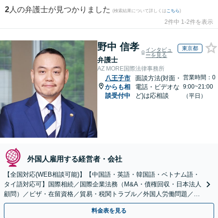
2
人の弁護士が見つかりました
(検索結果について詳しくは
こちら
)
2件中 1-2件を表示
野中 信孝
東京都
インタビュ
ーを見る
弁護士
AZ MORE国際法律事務所
営業時間：0
八王子市
面談方法(対面・
からも相
電話・ビデオな
9:00~21:00
談受付中
ど)は応相談
（平日）
外国人雇用する経営者・会社
【全国対応(WEB相談可能)】【中国語・英語・韓国語・ベトナム語・
タイ語対応可】国際相続／国際企業法務（M&A・債権回収・日本法人
顧問）／ビザ・在留資格／貿易・税関トラブル／外国人労働問題／外
国人刑事事件など、幅広いご相談に対応可能
料金表を見る