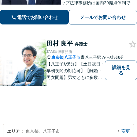
ップ法律事務所は国内29拠点体制で全
国対応！【ご自宅からの電話相談にも
対応(法律相談は完全予約制)】各分野で
電話でお問い合わせ
メールでお問い合わせ
専門性の高い弁護士が寄り添い解決を
サポートします。
田村 良平
弁護士
TAM法律事務所
東京都
八王子市
八王子駅
から徒歩8分
|
【八王子駅8分】【土日祝日・
詳細を見
早朝夜間の対応可】【離婚・
る
男女問題】男女ともに多数実
績アリ。親権、財産分与～養
育費まで幅広く対応【交通事
故】【相続】もお任せくださ
い。
エリア
東京都、八王子市
変更