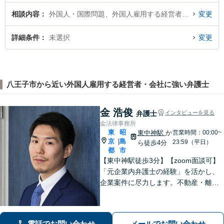
相談内容
外国人・国際問題、外国人雇用する経営者・会社
変更
詳細条件
未選択
変更
八王子市から近い外国人雇用する経営者・会社に強い弁護士
金 浩俊
弁護士
インタビューを見る
金法律事務所
東
昭
東中神駅
か
営業時間：00:00~
京
島
|
23:59（平日）
ら徒歩4分
都
市
【東中神駅徒歩3分】【zoom面談可】
「元企業内弁護士の経験」を活かし、
企業案件に尽力します。不動産・離婚
問題の実績も多数あり！依頼者様が最
大の利益を得られるよう、知見を活か
し問題に真摯に向き合います。【韓国
電話でお問い合わせ
メールでお問い合わせ