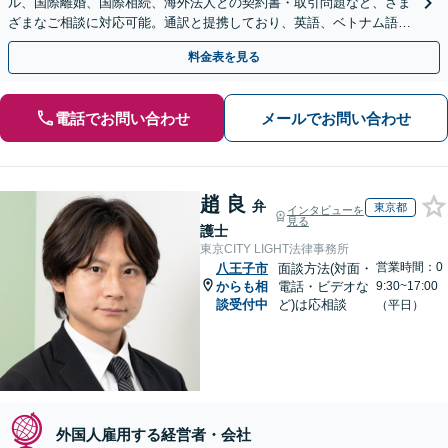
ル、国際離婚、国際相続、海外法人との契約書・取引問題など、さま
ざまなご相談に対応可能。通訳と提携しており、英語、ベトナム語、
中国語、タイ語等対応可能です（通訳料別途）。
料金表を見る
電話でお問い合わせ
メールでお問い合わせ
趙 良
弁
東京都
インタビューを
見る
護士
東京CITY LIGHT法律事務所
営業時間：0
八王子市
面談方法(対面・
からも相
電話・ビデオな
9:30~17:00
談受付中
ど)は応相談
（平日）
外国人雇用する経営者・会社