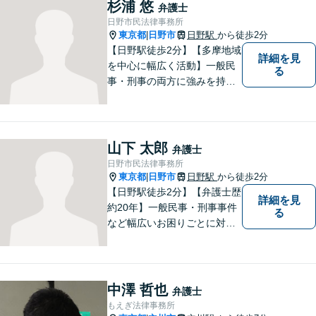
イスをご提供します。
杉浦 悠
弁護士
日野市民法律事務所
東京都
日野市
日野駅
から徒歩2分
|
【日野駅徒歩2分】【多摩地域
詳細を見
を中心に幅広く活動】一般民
る
事・刑事の両方に強みを持つ
弁護士。依頼者様1人1人に寄
り添って、最適な道へと導き
ます。法律問題は身近なもの
です。まずはお気軽にご相談
山下 太郎
弁護士
ください。【子連れ相談OK】
日野市民法律事務所
東京都
日野市
日野駅
から徒歩2分
|
【日野駅徒歩2分】【弁護士歴
詳細を見
約20年】一般民事・刑事事件
る
など幅広いお困りごとに対応
可能。建築紛争や原発事故な
どの複雑な問題にも積極的に
取り組んでおります。一つひ
とつの問題に真剣に向き合
中澤 哲也
弁護士
い、最善の解決を目指しま
もえぎ法律事務所
す。