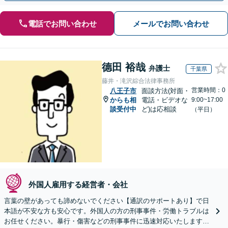
電話でお問い合わせ
メールでお問い合わせ
德田 裕哉
弁護士
千葉県
藤井・滝沢綜合法律事務所
営業時間：0
八王子市
面談方法(対面・
からも相
電話・ビデオな
9:00~17:00
談受付中
ど)は応相談
（平日）
外国人雇用する経営者・会社
言葉の壁があっても諦めないでください【通訳のサポートあり】で日
本語が不安な方も安心です。外国人の方の刑事事件・労働トラブルは
お任せください。暴行・傷害などの刑事事件に迅速対応いたします。