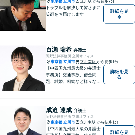
東京都
立川市
立川駅
から徒歩7分
|
トラブルを解決して皆さまに
詳細を見
笑顔をお届けします
る
百瀬 瑞希
弁護士
岡野法律事務所 立川オフィス
東京都
立川市
立川南駅
から徒歩1分
|
【中四国九州最大級の弁護士
詳細を見
事務所】交通事故、借金問
る
題、離婚、相続など様々な問
題について、「何度でも無
料」の相談を行っています！
まずはお気軽にご相談くださ
い！
成迫 達成
弁護士
岡野法律事務所 立川オフィス
東京都
立川市
立川南駅
から徒歩1分
|
【中四国九州最大級の弁護士
詳細を見