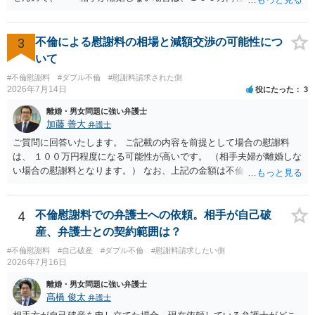
今年に再婚したが主人はお金に厳しい為、一括で220万円を支払う事は
性があると思われます。 交渉については、相手としても、裁判を
困難 仮に裁判で敗訴した場合でも、分割払いになる可能性はあります
するデメリットはありますから（経済的、時間的、精神的負担等）、
か。 ⇒判決となり敗訴してしまった場合は、強制執行により不動産等
反対にご自身が、裁判も辞さずという姿勢を示すことで、プラス
3
不倫による慰謝料の相場と減額交渉の可能性につ
の財産を差し押さえられ、そこから債権回収が図られることになりま
に働く可能性は有り得ます。 交渉で解決する多くの場合は、相手
いて
すが、 和解であれば柔軟な解決が可能ですので、その場合は分割払
が弁護士に依頼しているケースで、５０万円以下で合意できる場合は
いにより支払うことも十分可能です。 ⑤ このような事情であれば、私
#不倫慰謝料
#ダブル不倫
#慰謝料請求された側
稀であると思います。 通常は、６０万円から８０万円程度になる
2026年7月14日
役にたった
3
は120万円のみ和解交渉を続けるべきでしょうか。 ⇒ご相談者様の認
ことが多いというのが私の印象です。 ２ 質問② ご記載の内容が
識を前提にすれば、１００万円も含めて返済する必要はないと考えら
減額を進めるうえでの交渉材料かと思います。 なお、ご自身が離
離婚・男女問題に強い弁護士
れるため、 120万円のみについて交渉を続けることがベターかと存じ
婚しないことは、交渉材料にはならないかと思いますので、ご注意く
加藤 善大
弁護士
ます。
ださい。 また、相手夫婦の婚姻関係が既に破綻していたことや、
ご質問に回答いたします。 ご記載の内容を前提として場合の慰謝料
相手女性が結婚しているとは知らなかったと主張することもあります
は、 １００万円程度になる可能性が高いです。 （相手夫婦が離婚しな
が、 ケースバイケースですので、ご自身の場合にそれらの主張が
い場合の慰謝料となります。） なお、上記の金額は不倫をした２名が
できるかはよくお考え下さい。 ３ 質問③ 違約金を５０万円とす
支払う総額の相場ですので、 ご自身が全額支払った場合は相手女性に
る旨の交渉をすることが妥当かどうかという基準はありません。
半額程度の支払を求める、 求償ができることになります。 その求償権
公序良俗に反するような金額では、その条項自体が無効になり得ます
を放棄する場合の慰謝料相場は、６０万円から８０万円程度になるこ
4
不倫慰謝料での弁護士への依頼。相手が自己破
が、 ２００万円でも、５０万円でも、公序良俗に反するほど高額
とが多いです。 （相手夫婦が離婚しませんので、減額してでも求償権
産、弁護士との契約範囲は？
とはいえないと考えますので、 結局は、妥当かどうかというより
を放棄してもらうメリットがあることになります。） ５年後に離婚す
も、ご自身が納得できるかどうかという基準でお考えいただくといい
#不倫慰謝料
#自己破産
#ダブル不倫
#慰謝料請求したい側
る可能性について、慰謝料額に影響が出る可能性はないと考えます。
2026年7月16日
と思います。 そのうえで、合意できるかは、相手も納得できるか
最後に、ご依頼になる場合の弁護士費用は、ご依頼になる弁護士によ
否かにかかってはきますが。 ４ 質問④ ご記載の内容からは判断
り異なりますので、直接ご確認いただくといいですよ。 ご質問に対す
離婚・男女問題に強い弁護士
できないのですが、 清算条項を記載しないで合意することはリス
る回答は以上ですが、可能であれば、ご依頼になるかは別にして、お
髙橋 俊太
弁護士
クがありますので、むしろ、原則としては、清算条項を記載するべき
近くの弁護士に直接相談されて、今後の対応についてアドバイスを求