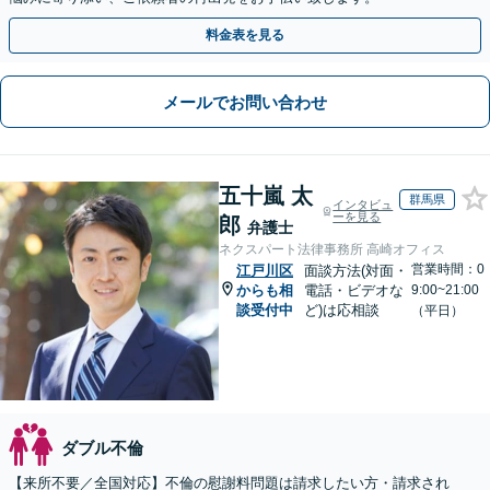
料金表を見る
メールでお問い合わせ
五十嵐 太
群馬県
インタビュ
ーを見る
郎
弁護士
ネクスパート法律事務所 高崎オフィス
営業時間：0
江戸川区
面談方法(対面・
からも相
電話・ビデオな
9:00~21:00
談受付中
ど)は応相談
（平日）
ダブル不倫
【来所不要／全国対応】不倫の慰謝料問題は請求したい方・請求され