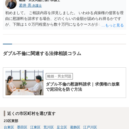
離婚・男女問題に強い弁護士
能性もないわけではありません。 ただし、法律上重婚は認められてい
若井 亮
弁護士
ないので、既婚者同士の婚約が成立するかといわれると、成立しない
初めまして。 ご相談内容を拝見しました。 いわゆる貞操権の侵害を理
と判断される可能性の方が高いと思われます。 ３について 和解をする
由に慰謝料を請求する場合、どのくらいの金額が認められ得るかです
際には、清算条項という定めを設けることがほとんどです。 清算条項
が、下限は１０万円程度から数十万円になるケースが多いかと思いま
を定めることによって、「これをもってお互いに今後一切請求しな
す。 交際していた期間や双方の年齢、行為の悪質性（妊娠や中絶の事
い」ことを双方が誓約することになります。 上記はあくまでも一般論
実の有無など）、結婚を前提とするような交際関係であったかといっ
としての回答となります。 詳細なご事情をお伺いすればより適切な回
た点が金額に影響してまいります。
答ができるかと存じます。 弁護士に相談すべき事案かと存じますの
で、お早めにご相談されることをお勧めいたします。
ダブル不倫に関連する法律相談コラム
離婚・男女問題
ダブル不倫の慰謝料請求｜求償権の放棄
で泥沼化を防ぐ方法
近くの市区町村を選び直す
23区東部
台東区
墨田区
江東区
荒川区
足立区
葛飾区
江戸川区