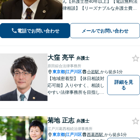
ん【弁護士歴40年以上】【電話無料法
律相談】【リーズナブルな弁護士費
用】【JR小岩駅徒歩12分・駐車場完
備】地元下町を知り尽くし、地域に密
着した業務を展開。実績・経験豊富な
電話でお問い合わせ
メールでお問い合わせ
弁護士の確かな見解と事件処理。
大窪 亮平
弁護士
原田綜合法律事務所
東京都
江戸川区
小岩駅
から徒歩1分
|
【地域密着型】【休日相談対
詳細を見
応可能】入りやすく、相談し
る
やすい法律事務所を目指して
います。離婚・男女問題／ 借
金・債務整理／交通事故／犯
罪・刑事事件など多数の分野
菊地 正志
に対応可能。是非一度お気軽
弁護士
にご相談ください。
江戸川葛西相続法律事務所
東京都
江戸川区
西葛西駅
から徒歩1分
|