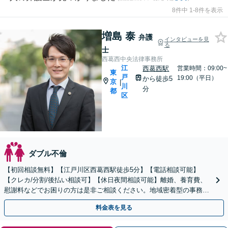
8件中 1-8件を表示
増島 泰
弁護
インタビューを見
る
士
西葛西中央法律事務所
江
西葛西駅
営業時間：09:00~
東
戸
19:00（平日）
から徒歩5
京
|
川
分
都
区
ダブル不倫
【初回相談無料】【江戸川区西葛西駅徒歩5分】【電話相談可能】
【クレカ/分割/後払い相談可】【休日夜間相談可能】離婚、養育費、
慰謝料などでお困りの方は是非ご相談ください。地域密着型の事務所
です。実績と経験が豊富な弁護士が問題解決に尽力します。
料金表を見る