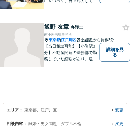
に立つべく、日々尽力してお
ります。勝ち負けではなく、
「その人にとってより良い解
決」を目指します。法律問題
飯野 友章
でお困りの方は、お一人で抱
弁護士
え込むことなく、お気軽にご
南小岩法律事務所
相談ください。
東京都
江戸川区
小岩駅
から徒歩3分
|
【当日相談可能】【小岩駅3
詳細を見
分】不動産関連の法務部で勤
る
務していた経験があり、建築
やリフォームに開ける瑕疵ト
ラブル、労働問題の対応経験
が多数あります。ご依頼者様
と一緒に考え、最適な解決策
をご提案いたします。 どんな
ことでもお気軽にご相談くだ
さい。
エリア
東京都、江戸川区
変更
相談内容
離婚・男女問題、ダブル不倫
変更