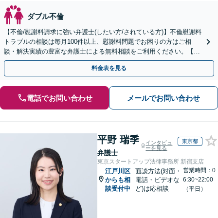
ダブル不倫
【不倫/慰謝料請求に強い弁護士(したい方/されている方)】不倫慰謝料
トラブルの相談は毎月100件以上、慰謝料問題でお困りの方はご相
談・解決実績の豊富な弁護士による無料相談をご利用ください。【初
回相談０円(電話)】【関東エリア全域対応】
料金表を見る
電話でお問い合わせ
メールでお問い合わせ
平野 瑞季
東京都
インタビュ
ーを見る
弁護士
東京スタートアップ法律事務所 新宿支店
営業時間：0
江戸川区
面談方法(対面・
からも相
電話・ビデオな
6:30~22:00
談受付中
ど)は応相談
（平日）