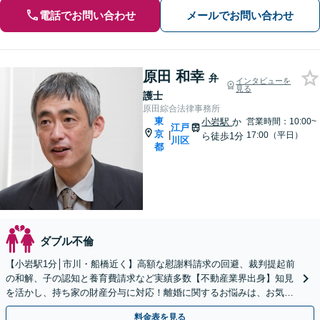
電話でお問い合わせ
メールでお問い合わせ
原田 和幸
弁
インタビューを
見る
護士
原田綜合法律事務所
東
小岩駅
か
営業時間：10:00~
江戸
京
|
17:00（平日）
ら徒歩1分
川区
都
ダブル不倫
【小岩駅1分│市川・船橋近く】高額な慰謝料請求の回避、裁判提起前
の和解、子の認知と養育費請求など実績多数【不動産業界出身】知見
を活かし、持ち家の財産分与に対応！離婚に関するお悩みは、お気軽
にご相談ください【メディア出演】【早朝・夜間対応可】
料金表を見る