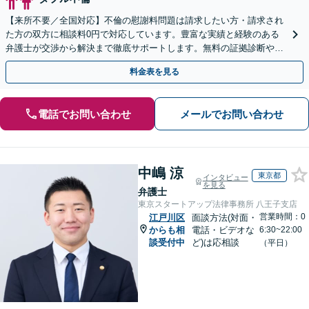
【来所不要／全国対応】不倫の慰謝料問題は請求したい方・請求され
た方の双方に相談料0円で対応しています。豊富な実績と経験のある
弁護士が交渉から解決まで徹底サポートします。無料の証拠診断や着
手金の返還保証もありますので安心してご相談ください。
料金表を見る
電話でお問い合わせ
メールでお問い合わせ
中嶋 涼
東京都
インタビュー
を見る
弁護士
東京スタートアップ法律事務所 八王子支店
営業時間：0
江戸川区
面談方法(対面・
からも相
電話・ビデオな
6:30~22:00
談受付中
ど)は応相談
（平日）