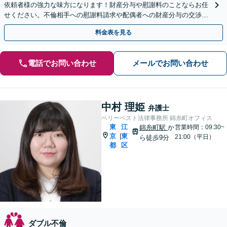
依頼者様の強力な味方になります！財産分与や慰謝料のことならお任
せください。不倫相手への慰謝料請求や配偶者への財産分与の交渉も
対応できます。【初回面談無料】【夜間・休日対応可】
料金表を見る
電話でお問い合わせ
メールでお問い合わせ
中村 理姫
弁護士
ベリーベスト法律事務所 錦糸町オフィス
東
江
錦糸町駅
か
営業時間：09:30~
京
東
|
21:00（平日）
ら徒歩9分
都
区
ダブル不倫