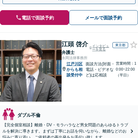
電話で面談予約
メールで面談予約
江頭 啓介
東京都
インタビュ
ーを見る
弁護士
永岡法律事務所
営業時間：1
江戸川区
面談方法(対面・
からも相
電話・ビデオな
0:00~22:00
談受付中
ど)は応相談
（平日）
ダブル不倫
【完全個室相談】離婚・DV・モラハラなど男女問題のあらゆるトラブ
ルを解決に導きます。まずは丁寧にお話を伺いながら、離婚などのお
悩みに寄り添い、ご依頼者の再出発をお手伝い致します。