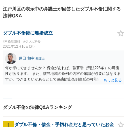
故、企業法務、不動産等＞
江戸川区の表示中の弁護士が回答したダブル不倫に関する
【お花茶屋駅徒歩3分】
法律Q&A
ダブル不倫後に離婚成立
#不倫慰謝料
#ダブル不倫
2021年12月16日(木)
原田 和幸
弁護士
何か罪にできませんか？ 脅迫があれば、強要罪（刑法223条）の可能
性があります。 また、該当地域の条例の内容の確認が必要にはなりま
すが、つきまといがあるとして迷惑防止条例違反の可能性もあるかも
しれません。
ダブル不倫の法律Q&Aランキング
1
ダブル不倫・借金・手切れ金だと思っていたお金