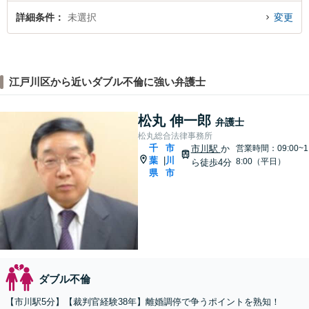
詳細条件
未選択
変更
江戸川区から近いダブル不倫に強い弁護士
松丸 伸一郎
弁護士
松丸総合法律事務所
千
市
市川駅
か
営業時間：09:00~1
葉
川
|
8:00（平日）
ら徒歩4分
県
市
ダブル不倫
【市川駅5分】【裁判官経験38年】離婚調停で争うポイントを熟知！