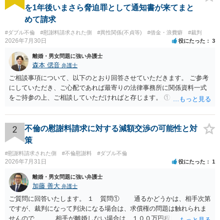
を1年後いまさら脅迫罪として通知書が来てまと
めて請求
#ダブル不倫
#慰謝料請求された側
#異性関係(不貞等)
#借金・浪費癖
#裁判
2026年7月30日
役にたった
3
離婚・男女問題に強い弁護士
森本 偲音
弁護士
ご相談事項について、以下のとおり回答させていただきます。 ご参考
にしていただき、ご心配であれば最寄りの法律事務所に関係資料一式
をご持参の上、ご相談していただければと存じます。 ① このLINEの
流れを見る限り、100万円は貸付金ではなく、手切れ金・和解金と評価
される可能性はあるのか ⇒LINEを含む１００万円の貸付に至るまでの
やり取り等の経緯、誓約書の内容等を踏まえて、関係を清算するため
2
不倫の慰謝料請求に対する減額交渉の可能性と対
の 金銭であったと評価される可能性はあると考えます。 ② 「今後一
策
切関与しないなら100万円振り込む」というLINEや誓約書は、裁判上
#慰謝料請求された側
#不倫慰謝料
#ダブル不倫
どの程度証拠価値があるのか ⇒前後のやり取りや誓約書の具体的内容
2026年7月31日
役にたった
1
を見ない限り、具体的な判断はできませんが、一定の証拠価値はある
と考えます。 ③ 借用書があっても、後から100万円を貸付扱いに変更
離婚・男女問題に強い弁護士
することは認められるのか。 ⇒おそらく１００万円は不当利得（受け
加藤 善大
弁護士
取る正当な権利がないのに利益を取得した）として返還請求されてい
ご質問に回答いたします。 １ 質問① 通るかどうかは、相手次第
るものかと推察しますので、 貸金返還ではないかと存じます。 ④ 私
ですが、裁判になって判決になる場合は、求償権の問題は触れられま
は現在、収入も不安定で貯金もなくリボ払い借金が既に約100万あり。
せんので、 相手が離婚しない場合は、１００万円程度となる可能