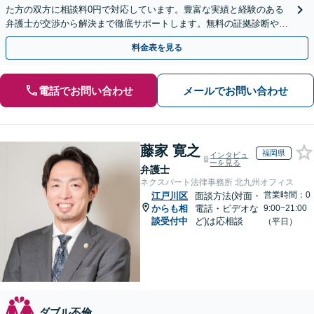
た方の双方に相談料0円で対応しています。豊富な実績と経験のある
弁護士が交渉から解決まで徹底サポートします。無料の証拠診断や着
手金の返還保証もありますので安心してご相談ください。
料金表を見る
電話でお問い合わせ
メールでお問い合わせ
藤家 寛之
福岡県
インタビュ
ーを見る
弁護士
ネクスパート法律事務所 北九州オフィス
営業時間：0
江戸川区
面談方法(対面・
からも相
電話・ビデオな
9:00~21:00
談受付中
ど)は応相談
（平日）
ダブル不倫