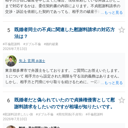
相手方が自己破産を申し立てた場合、現在依頼している弁護士がどこ
であるとお考えいただくといいです。 ご質問に対する回答は以上で
めることをおすすめいたします。 ご参考にしていただけますと幸いで
まで対応するかは、委任契約書の内容によります。不貞慰謝料請求の
すが、可能であれば、ご依頼になるかは別として、お近くの弁護士に
す。
交渉・訴訟を依頼した契約であっても、相手方の破産手続への対応、
直接相談されて、 今後の対応についてアドバイス等を求めることを
免責に関する意見申述、非免責債権の主張、破産裁判所への書面提出
お勧めいたします。 ご参考にしていただければ幸いです。
等まで当然に含まれているとは限りません。そのため、追加費用が発
生するかどうかは、まず委任契約書と弁護士の説明を確認した方がよ
5
既婚者同士の不貞に関連した慰謝料請求の対応方
いでしょう。 成功報酬についても、契約内容次第です。通常は、実際
法は？
に回収できた金額を基準に報酬が発生する契約が多いと思われます
#不倫慰謝料
#ダブル不倫
#婚約破棄
が、「請求額を認めさせた場合」や「和解成立時」など、回収前に報
2026年7月13日
酬が発生する定めになっている可能性もあります。 依頼している弁護
士に、破産手続への意見申述まで契約内で対応してもらえるのか、追
矢上 玄周
弁護士
加費用はかかるか、免責された場合に成功報酬が発生するのか、非免
責債権として争う見込みがあるのかを確認されるとよいと思います。
東京都多摩市で弁護士をしております。 ご質問にお答えいたします。
１について 相手方から設定された期限を守る法的義務はありません。
しかし、相手方と円滑にやり取りを続けるために、一応期限を守って
連絡を取ることもあり得ます。 弁護士に相談してから連絡をしたい
が、期限を守らないのもご不安という場合には、「弁護士に相談して
から連絡するので少々お待ちください」という旨の連絡を入れておく
6
既婚者だと偽られていたので貞操権侵害として慰
こともあります。 ２について 求償権の請求と婚約破棄の慰謝料請求
謝料請求をしたいのですが相場が知りたいです。
は、法的には別の議論ではありますが、事実上の繋がりがないわけで
#慰謝料請求したい側
#ダブル不倫
#異性関係(不貞等)
#不倫慰謝料
はありません。 例えば、既婚者であるにもかかわらず、結婚するとい
2026年7月10日
うことを匂わせて不貞関係になったというような場合には、求償権の
負担割合が高くなり、婚約破棄の慰謝料も払う必要が生じるという可