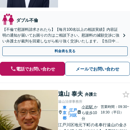
ダブル不倫
【不倫で慰謝料請求されたら】【毎月100名以上の相談実績】内容証
明の通知が届いてお困りの方はご相談下さい。慰謝料の減額交渉に強
い弁護士が裁判を回避しながら粘り強く交渉いたします。【当日中の
相談可(予約制)】【関東エリア全域対応】
料金表を見る
電話でお問い合わせ
メールでお問い合わせ
遠山 泰夫
弁護士
遠山法律事務所
小岩駅
か
営業時間：09:30~
東
江戸
18:30（平日）
京
ら徒歩10
|
川区
都
分
江戸川区地元下町の名奉行遠山の金さ