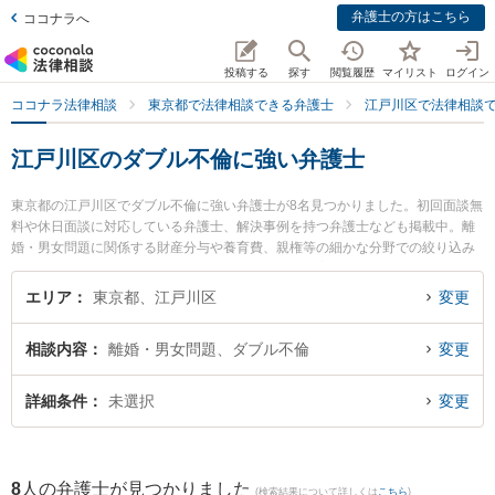
弁護士の方はこちら
ココナラへ
投稿する
探す
閲覧履歴
マイリスト
ログイン
ココナラ法律相談
東京都で法律相談できる弁護士
江戸川区で法律相談
江戸川区のダブル不倫に強い弁護士
東京都の江戸川区でダブル不倫に強い弁護士が8名見つかりました。初回面談無
料や休日面談に対応している弁護士、解決事例を持つ弁護士なども掲載中。離
婚・男女問題に関係する財産分与や養育費、親権等の細かな分野での絞り込み
検索もでき便利です。特に西葛西中央法律事務所の増島 泰弁護士や原田綜合法
律事務所の原田 和幸弁護士、遠山法律事務所の遠山 泰夫弁護士のプロフィール
エリア
東京都、江戸川区
変更
情報や弁護士費用、強みなどが注目されています。『江戸川区で土日や夜間に
発生したダブル不倫のトラブルを今すぐに弁護士に相談したい』『ダブル不倫
相談内容
離婚・男女問題、ダブル不倫
変更
のトラブル解決の実績豊富な近くの弁護士を検索したい』『初回相談無料でダ
ブル不倫を法律相談できる江戸川区内の弁護士に相談予約したい』などでお困
りの相談者さんにおすすめです。
詳細条件
未選択
変更
8
人の弁護士が見つかりました
(検索結果について詳しくは
こちら
)