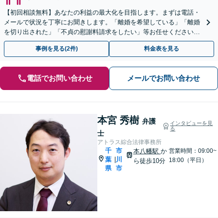
【初回相談無料】あなたの利益の最大化を目指します。まずは電話・
メールで状況を丁寧にお聞きします。「離婚を希望している」「離婚
を切り出された」「不貞の慰謝料請求をしたい」等お任せください。
【リーズナブルな料金設定】
事例を見る(2件)
料金表を見る
電話でお問い合わせ
メールでお問い合わせ
本宮 秀樹
弁護
インタビューを見
る
士
アトラス綜合法律事務所
千
市
本八幡駅
か
営業時間：09:00~
葉
川
|
18:00（平日）
ら徒歩10分
県
市