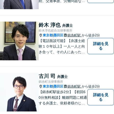
続、交通事故、労働問題な
ど、個人の方が直面する法律
トラブルに幅広く取り組んで
きました。「相談してよかっ
た」と思っていただけるよ
鈴木 淳也
弁護士
う、誠実に対応いたします。
鈴木淳也総合法律事務所
【相談しやすい法律事務所】
東京都
墨田区
錦糸町駅
から徒歩2分
|
【電話面談可能】【弁護士経
詳細を見
験１０年以上】一人一人と向
る
き合って、その人にあった解
決策を一緒に考えていきたい
と思い仕事をしております。
離婚・男女問題／刑事事件／
借金・債務整理／相続などの
古川 司
弁護士
幅広い分野に対応可能。お気
錦糸町法律事務所
軽にご相談ください。
東京都
墨田区
錦糸町駅
から徒歩2分
|
【錦糸町駅徒歩2分】【初回6
詳細を見
0分無料相談】離婚問題に精通
る
する弁護士。依頼者様のじっ
くりとお話を伺い、意思疎通