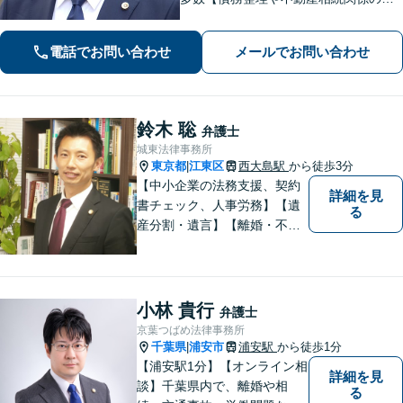
書執筆経験あり】まずはお気軽にご相
談ください【LINEで連絡可】【夜間・
電話でお問い合わせ
メールでお問い合わせ
休日面談可】【完全個室】【法テラス
利用可】
鈴木 聡
弁護士
城東法律事務所
東京都
江東区
西大島駅
から徒歩3分
|
【中小企業の法務支援、契約
詳細を見
書チェック、人事労務】【遺
る
産分割・遺言】【離婚・不倫
慰謝料】【江東区で14年目の
弁護士】【Zoom相談可】【弁
護士が全て対応】【無料相談
分野あり】民間企業出身の弁
小林 貴行
弁護士
護士が、経営者・ビジネスパ
京葉つばめ法律事務所
ーソンの悩みに「速く・適切
千葉県
浦安市
浦安駅
から徒歩1分
|
に」対応。
【浦安駅1分】【オンライン相
詳細を見
談】千葉県内で、離婚や相
る