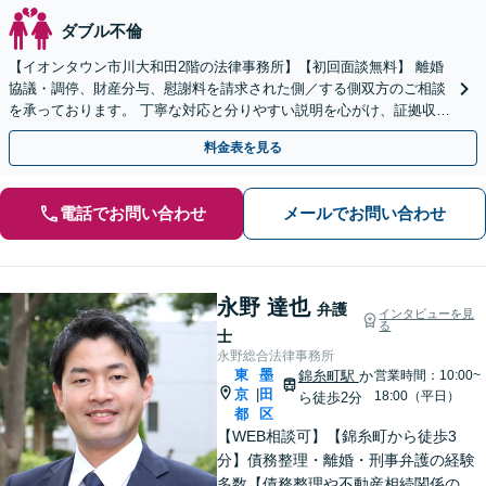
ダブル不倫
【イオンタウン市川大和田2階の法律事務所】【初回面談無料】 離婚
協議・調停、財産分与、慰謝料を請求された側／する側双方のご相談
を承っております。 丁寧な対応と分りやすい説明を心がけ、証拠収集
などのアドバイスも可能です【電話相談可】
料金表を見る
電話でお問い合わせ
メールでお問い合わせ
永野 達也
弁護
インタビューを見
る
士
永野総合法律事務所
東
墨
錦糸町駅
か
営業時間：10:00~
京
田
|
18:00（平日）
ら徒歩2分
都
区
【WEB相談可】【錦糸町から徒歩3
分】債務整理・離婚・刑事弁護の経験
多数【債務整理や不動産相続関係の著