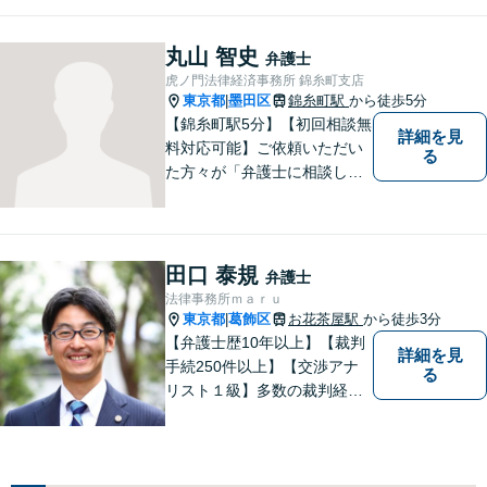
を大切に、適切な法律アドバ
イスに努めます。お困りごと
がありましたら、まずはご相
丸山 智史
弁護士
談ください。【電話・オンラ
虎ノ門法律経済事務所 錦糸町支店
イン相談OK】
東京都
墨田区
錦糸町駅
から徒歩5分
|
【錦糸町駅5分】【初回相談無
詳細を見
料対応可能】ご依頼いただい
る
た方々が「弁護士に相談して
よかった」とご満足いただけ
るよう、日々の精進を重ねな
がら、法律問題に真摯に向き
合います。お金にまつわるト
田口 泰規
弁護士
ラブルや終活に関するお悩み
法律事務所ｍａｒｕ
もお気軽にご相談ください。
東京都
葛飾区
お花茶屋駅
から徒歩3分
|
【弁護士歴10年以上】【裁判
詳細を見
手続250件以上】【交渉アナ
る
リスト１級】多数の裁判経験
を踏まえ、円満解決を目指し
ています。依頼者と充実した
コミュニケーションを行いま
す。＜離婚、相続、交通事