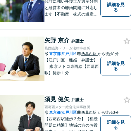
会計に強い弁護士が遺産分割
詳細を見
と経営者の離婚問題に対応し
る
ます【不動産・株式の遺産分
割、経営者離婚に注力】【日
本に150人程度しかいない弁
護士×税理士×日本公認会計士
矢野 京介
協会準会員 トリプルライセ
弁護士
ンス】
葛西臨海ドリーム法律事務所
東京都
江戸川区
西葛西駅
から徒歩1分
|
【江戸川区 離婚 弁護士】
詳細を見
|東京メトロ東西線【西葛西
る
駅】徒歩１分
須見 健矢
弁護士
西葛西スター総合法律事務所
東京都
江戸川区
西葛西駅
から徒歩3分
|
【西葛西駅徒歩３分】【相続
詳細を見
問題に精通】地域の方のお役
る