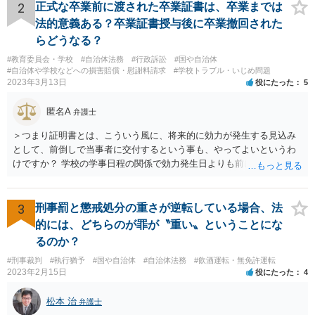
2
正式な卒業前に渡された卒業証書は、卒業までは
法的意義ある？卒業証書授与後に卒業撤回された
らどうなる？
#教育委員会・学校
#自治体法務
#行政訴訟
#国や自治体
#自治体や学校などへの損害賠償・慰謝料請求
#学校トラブル・いじめ問題
2023年3月13日
役にたった
5
匿名A
弁護士
＞つまり証明書とは、こういう風に、将来的に効力が発生する見込み
として、前倒しで当事者に交付するという事も、やってよいというわ
けですか？ 学校の学事日程の関係で効力発生日よりも前に交付したか
らとしても、効力発生日が記載されている証明書の効力に影響はない
でしょう。 両者をそろえるに越したことはないですが、卒業式の日程
自体は各学校によって慣例として定められることが多いですし、学籍
3
刑事罰と懲戒処分の重さが逆転している場合、法
離脱日も、学校によって異なるようですから、そのこと自体に特に問
的には、どちらのが罪が〝重い〟ということにな
題はないでしょう。 ＞万一、効力発生日より前に、その効力が無効と
るのか？
なる出来事が起こったとしたら、その証明書は効力を発生する事な
#刑事裁判
#執行猶予
#国や自治体
#自治体法務
#飲酒運転・無免許運転
く、証明書としては無効化されるということですね？ そう考えるのが
2023年2月15日
役にたった
4
自然でしょう。 ただし、卒業証書自体は、通常記載されている内容
が、全課程を修了したという事実について記載されており、卒業式時
松本 治
弁護士
点では、そのこと自体は過去の事実として間違いないので、卒業証書