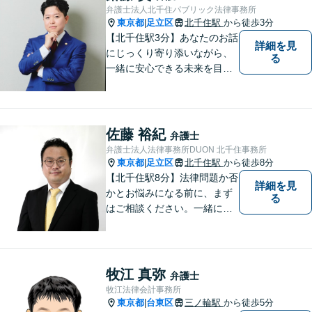
弁護士法人北千住パブリック法律事務所
東京都
足立区
北千住駅
から徒歩3分
|
【北千住駅3分】あなたのお話
詳細を見
にじっくり寄り添いながら、
る
一緒に安心できる未来を目指
します。どんなに小さなお悩
みでも気軽にご相談いただけ
る「安心して頼れる弁護士」
を目指しています。まずはお
佐藤 裕紀
弁護士
気軽にご相談ください【丁寧
弁護士法人法律事務所DUON 北千住事務所
なヒアリング】【完全個室で
東京都
足立区
北千住駅
から徒歩8分
|
相談】
【北千住駅8分】法律問題か否
詳細を見
かとお悩みになる前に、まず
る
はご相談ください。一緒に考
えましょう。 お悩み事を一人
で抱えることはありません。
ご遠慮なくご相談ください。
牧江 真弥
弁護士
牧江法律会計事務所
東京都
台東区
三ノ輪駅
から徒歩5分
|