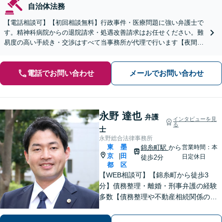
自治体法務
【電話相談可】【初回相談無料】行政事件・医療問題に強い弁護士で
す。精神科病院からの退院請求・処遇改善請求はお任せください。難
易度の高い手続き・交渉はすべて当事務所が代理で行います【夜間・
休日面談可】【完全個室】【新宿三丁目駅5分】
電話でお問い合わせ
メールでお問い合わせ
永野 達也
弁護
インタビューを見
る
士
永野総合法律事務所
東
墨
錦糸町駅
から
営業時間：本
京
田
|
日定休日
徒歩2分
都
区
【WEB相談可】【錦糸町から徒歩3
分】債務整理・離婚・刑事弁護の経験
多数【債務整理や不動産相続関係の著
書執筆経験あり】まずはお気軽にご相
談ください【LINEで連絡可】【夜間・