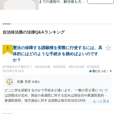
までの過程や、解決後も大切
だと考えています。依頼者に
とって何が「最良の解決」な
のかをともに考えます。初回
相談30分無料、オンライン面
談、事前の予約で土日の面談
自治体法務の法律Q&Aランキング
にも対応しております。
1
憲法の保障する請願権を実際に行使するには、具
体的にはどのような手続きを踏めばよいのです
か？
#行政処分の不服申立て
#自治体法務
#住民訴訟
#国や自治体
#行政訴訟
2023年1月14日
役にたった
5
佐藤 充崇
弁護士
どこに何を請願するのかで手続きが違います。 一般の官公署について
は請願法が定め、国会の各議院に対する定めは国会法や衆議院規則・
参議院規則、地方議会に対する請願は地方自治法124条・125条が定め
ています。 請願を行おうとする官公署にまず問いあわせるのが比較的
スムースかと思います。