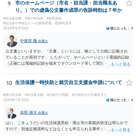
9
市のホームページ（市名・担当課・担当職名あ
り。）での虚偽公文書作成罪の告訴時効は７年か
#自治体法務
#国や自治体
#住民訴訟
#自治体や学校などへの損害賠償・慰謝料請求
2018年9月19日
役にたった
3
中尾田 隆
弁護士
公文書といいますか、「文書」というには、物としての紙に記載され
ていることが原則です。 したがって、ホームページという電磁的記録
（正確には電磁的記録を端末でダウンロード等して閲覧用のソフトで
表示している画面）は文書ではありません。刑法１６１条の２に該当
するか否かとなります。 また、自動計算シートが「権利、義務又は事
実証明に関する電磁的記録」に該当するか否かは、具体的な裁判とな
10
生活保護一時扶助と就労自立支援金申請について
ったときに裁判所がどのように判断するかは予測できません。 私見で
すが、一般論としては、ホームページ上の自動計算シートはあくまで
#国や自治体
#自治体法務
#許認可の問題
#行政処分の不服申立て
参考の情報であり、何か手続きをするさいに具体的に算定することに
2026年7月10日
役にたった
2
なると思われますので、「権利、義務又は事実証明に関する電磁的記
録」に該当しないと考えられます。 なお、刑法１６１条の２は「人の
吉田 雄大
弁護士
事務処理を誤らせる目的で、」という要件がかかっているため、当該
はい、ごきょうだいの生活保護受給・廃止等の客観的状況は明らかで
目的を欠く場合は刑法１６１条の２に該当しません。
すので、別途証拠資料などはなくとも申立られる事件と思います。