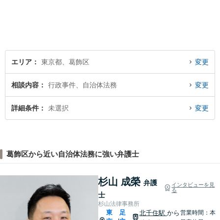
広く対応
エリア
東京都、葛飾区
変更
相談内容
行政事件、自治体法務
変更
詳細条件
未選択
変更
葛飾区から近い自治体法務に強い弁護士
杉山 成榮
弁護
インタビューを見
る
士
杉山法律事務所
東
足
北千住駅
から
営業時間：本