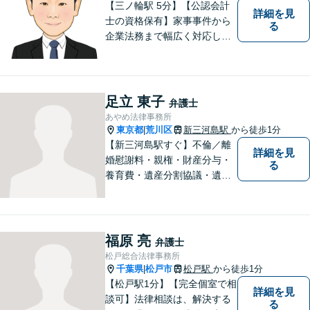
【三ノ輪駅 5分】【公認会計
詳細を見
士の資格保有】家事事件から
る
企業法務まで幅広く対応して
います。弁護士資格の他に公
認会計士の資格も取得してい
るため、財務・法務の両側面
からサポート可能です。まず
足立 東子
弁護士
は話を聞いてみたいという方
あやめ法律事務所
も、お気軽にご相談くださ
東京都
荒川区
新三河島駅
から徒歩1分
|
い。
【新三河島駅すぐ】不倫／離
詳細を見
婚慰謝料・親権・財産分与・
る
養育費・遺産分割協議・遺言
書作成・不動産・建築問題等
はお任せください。荒川区出
身、地元密着型の女性弁護士
が丁寧に対応します。弁護士
福原 亮
弁護士
は敷居が高いと感じておられ
松戸総合法律事務所
る方はぜひご相談ください。
千葉県
松戸市
松戸駅
から徒歩1分
|
【松戸駅1分】【完全個室で相
詳細を見
談可】法律相談は、解決する
る