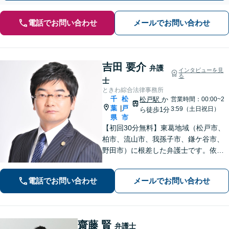
電話でお問い合わせ
メールでお問い合わせ
吉田 要介
弁護
インタビューを見
る
士
ときわ綜合法律事務所
千
松
松戸駅
か
営業時間：00:00~2
葉
戸
|
3:59（土日祝日）
ら徒歩1分
県
市
【初回30分無料】東葛地域（松戸市、
柏市、流山市、我孫子市、鎌ケ谷市、
野田市）に根差した弁護士です。依頼
者のご意向を確認の上、徹底して案件
の解決に当たります。離婚・交通事
電話でお問い合わせ
メールでお問い合わせ
故・債務整理をはじめとする諸問題に
お困りの際はまずはご相談下さい。
齋藤 賢
弁護士