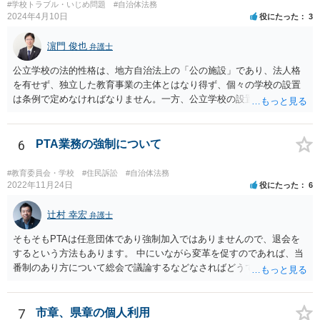
#学校トラブル・いじめ問題
#自治体法務
2024年4月10日
役にたった
3
濵門 俊也
弁護士
公立学校の法的性格は、地方自治法上の「公の施設」であり、法人格
を有せず、独立した教育事業の主体とはなり得ず、個々の学校の設置
は条例で定めなければなりません。一方、公立学校の設置者である地
方公共団体は地方自治法上「法人とする。」と規定され、法律上の権
利義務の主体となる法人格を有し、教育事業の主体となっています。
ちなみに、公立学校は教育行政組織上の取扱いとしては「教育機関」
6
PTA業務の強制について
であり、校舎・校地等は地方自治法上「行政財産」とされています。
#教育委員会・学校
#住民訴訟
#自治体法務
2022年11月24日
役にたった
6
辻村 幸宏
弁護士
そもそもPTAは任意団体であり強制加入ではありませんので、退会を
するという方法もあります。 中にいながら変革を促すのであれば、当
番制のあり方について総会で議論するなどなさればどうでしょうか。
7
市章、県章の個人利用