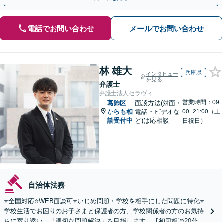
電話でお問い合わせ
メールでお問い合わせ
林 雄大
兵庫県
インタビュー
を見る
弁護士
弁護士法人セラヴィ
営業時間：09:
葛飾区
面談方法(対面・
からも相
電話・ビデオな
00~21:00（土
談受付中
ど)は応相談
日祝日）
自治体法務
⭐️全国対応⭐️WEB面談可⭐️いじめ問題・学校を相手にした問題に特化⭐️
学校生活でお困りのお子さまと保護者の方、学校関係者の方のお気持
ちに寄り添い、「適切な問題解決」を目指します。【初回相談20分無