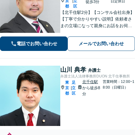
京
立
|
日定休日
徒歩3分
都
区
【北千住駅2分】【コンサル会社出身】
【丁寧で分かりやすい説明】依頼者さ
まの立場になって親身にお話をお伺い
します。話しやすい雰囲気作りを大切
にしておりますので、ささいなお悩み
電話でお問い合わせ
メールでお問い合わせ
でも遠慮なくお聞かせください。【電
話・WEB面談可】
山川 典孝
弁護士
弁護士法人法律事務所DUON 北千住事務所
北千住駅
営業時間：12:00~1
東
足
8:00（日曜日）
京
立
から徒歩8
|
都
区
分