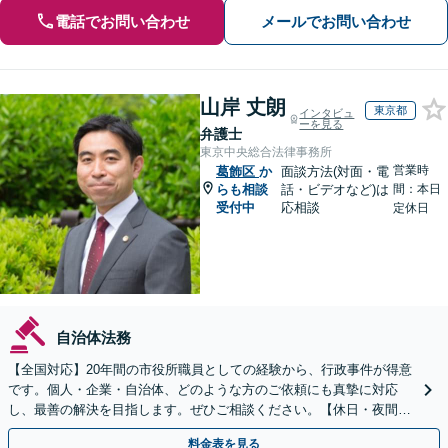
電話でお問い合わせ
メールでお問い合わせ
山岸 丈朗
東京都
インタビュ
ーを見る
弁護士
東京中央総合法律事務所
営業時
葛飾区
か
面談方法(対面・電
らも相談
話・ビデオなど)は
間：本日
受付中
応相談
定休日
自治体法務
【全国対応】20年間の市役所職員としての経験から、行政事件が得意
です。個人・企業・自治体、どのような方のご依頼にも真摯に対応
し、最善の解決を目指します。ぜひご相談ください。【休日・夜間相
談可】【ビデオ面談可】【銀座駅1分】
料金表を見る