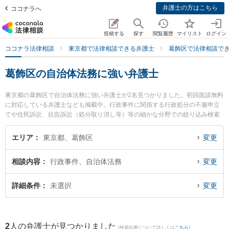
弁護士の方はこちら
ココナラへ
投稿する
探す
閲覧履歴
マイリスト
ログイン
ココナラ法律相談
東京都で法律相談できる弁護士
葛飾区で法律相談で
葛飾区の自治体法務に強い弁護士
東京都の葛飾区で自治体法務に強い弁護士が2名見つかりました。初回面談無料
に対応している弁護士なども掲載中。行政事件に関係する行政処分の不服申立
てや住民訴訟、抗告訴訟（処分取り消し等）等の細かな分野での絞り込み検索
もでき便利です。特に葛飾総合法律事務所の高木 大門弁護士や葛飾総合法律事
務所の岡部 頌平弁護士のプロフィール情報や弁護士費用、強みなどが注目され
エリア
東京都、葛飾区
変更
ています。『葛飾区で土日や夜間に発生した自治体法務のトラブルを今すぐに
弁護士に相談したい』『自治体法務のトラブル解決の実績豊富な近くの弁護士
相談内容
行政事件、自治体法務
変更
を検索したい』『初回相談無料で自治体法務を法律相談できる葛飾区内の弁護
士に相談予約したい』などでお困りの相談者さんにおすすめです。
詳細条件
未選択
変更
2
人の弁護士が見つかりました
(検索結果について詳しくは
こちら
)