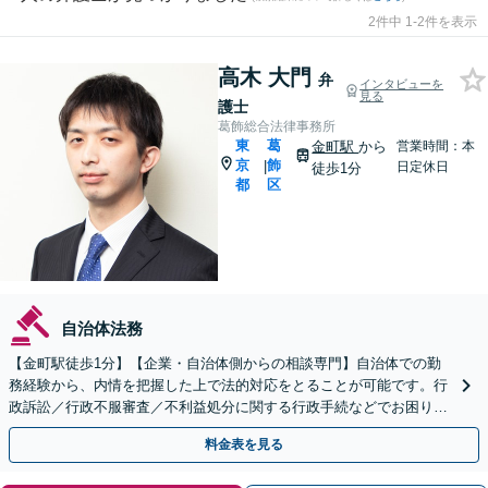
2件中 1-2件を表示
高木 大門
弁
インタビューを
見る
護士
葛飾総合法律事務所
東
葛
金町駅
から
営業時間：本
京
飾
|
日定休日
徒歩1分
都
区
自治体法務
【金町駅徒歩1分】【企業・自治体側からの相談専門】自治体での勤
務経験から、内情を把握した上で法的対応をとることが可能です。行
政訴訟／行政不服審査／不利益処分に関する行政手続などでお困りの
方はご相談ください。【初回30分来所相談無料】
料金表を見る