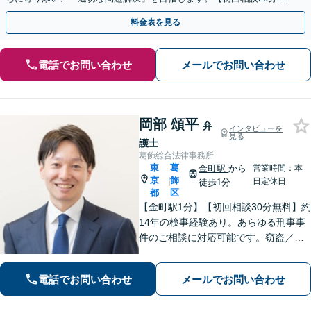
料】
料金表を見る
電話でお問い合わせ
メールでお問い合わせ
岡部 頌平
弁
インタビューを
見る
護士
葛飾総合法律事務所
東
葛
金町駅
から
営業時間：本
京
飾
|
日定休日
徒歩1分
都
区
【金町駅1分】【初回相談30分無料】約
14年の検事経験あり。あらゆる刑事事
件のご相談に対応可能です。窃盗／詐
欺／性犯罪など、ご家族の逮捕や在宅
事件は早急にご相談ください。【相続
電話でお問い合わせ
メールでお問い合わせ
事件もお任せください】遺産分割協
議・調停／遺留分／遺言書作成など幅