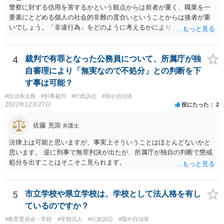
自体の無効かどうかという法的な効力を議論するものではないでしょ
警察に対する信用を害するかという観点からは前者が重く、職業を一
う。 問題は、証書そのものではなく、在学中に何らかの問題を起こし
要素にとどめる個人の社会的非難の度合いということからは後者が重
て学籍を剥奪されたかどうか、ということなので、厳密に言えば卒業
いでしょう。「非違行為」をどのように考えるかによります。
証書自体の議論とは直接関係しないと思います。
4
裁判で有罪となった公務員について、所属庁が独
自審理により「無実なので不処分」との判断を下
す事は可能？
#自治体法務
#刑事裁判
#行政訴訟
#国や自治体
2022年12月27日
役にたった
2
佐藤 充崇
弁護士
法律上は可能と思いますが、事実上そういうことはほとんどないかと
思います。 逆に刑事で無罪判決が出たが、所属庁が独自の判断で懲戒
処分を出すことはそこそこ見られます。
5
市立学校や県立学校は、学校として法人格を有し
ているのですか？
#教育委員会・学校
#学校法人
#行政訴訟
#国や自治体