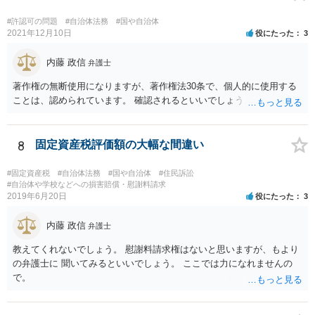
#許認可の問題
#自治体法務
#国や自治体
2021年12月10日
役にたった
3
内藤 政信
弁護士
著作権の無断使用になりますが、著作権法30条で、個人的に使用する
ことは、認められています。 確認されるといいでしょう。
8
固定資産税評価額の大幅な間違い
#固定資産税
#自治体法務
#国や自治体
#住民訴訟
#自治体や学校などへの損害賠償・慰謝料請求
2019年6月20日
役にたった
3
内藤 政信
弁護士
教えてくれないでしょう。 慰謝料請求権はないと思いますが、もより
の弁護士に 聞いてみるといいでしょう。 ここでは力になれませんの
で。