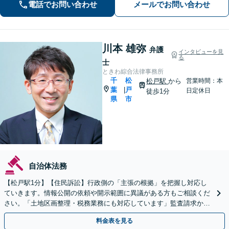
電話でお問い合わせ
メールでお問い合わせ
休日面談可】【完全個室】【法テラス
利用可】
川本 雄弥
弁護
インタビューを見
る
士
ときわ綜合法律事務所
千
松
松戸駅
から
営業時間：本
葉
戸
|
日定休日
徒歩1分
県
市
自治体法務
【松戸駅1分】【住民訴訟】行政側の「主張の根拠」を把握し対応し
ていきます。情報公開の依頼や開示範囲に異議がある方もご相談くだ
さい。「土地区画整理・税務業務にも対応しています」監査請求から
訴訟までお任せください。
料金表を見る