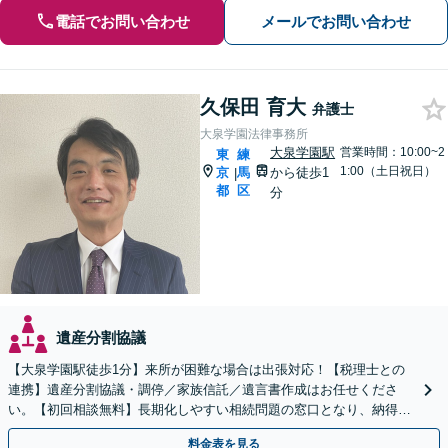
電話でお問い合わせ
メールでお問い合わせ
久保田 育大
弁護士
大泉学園法律事務所
大泉学園駅
営業時間：10:00~2
東
練
1:00（土日祝日）
京
馬
から徒歩1
|
都
区
分
遺産分割協議
【大泉学園駅徒歩1分】来所が困難な場合は出張対応！【税理士との
連携】遺産分割協議・調停／家族信託／遺言書作成はお任せくださ
い。【初回相談無料】長期化しやすい相続問題の窓口となり、納得で
きる解決策をご提案します。【休日・夜間対応可】
料金表を見る