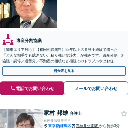
遺産分割協議
【関東エリア対応】【初回相談無料】35年以上の弁護士経験で培った
「どんな相手でも臆さない、粘り強い交渉力」が強みです。遺産分割
協議・調停／遺留分／不動産の相続など相続でのトラブルやはお任せ
ください。遺言書や生前贈与など生前対策にも注力
料金表を見る
電話でお問い合わせ
メールでお問い合わせ
家村 邦雄
弁護士
石神井法律事務所
東京都
練馬区
石神井公園駅
から徒歩3分
|