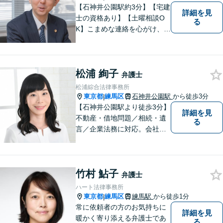
【石神井公園駅約3分】【宅建
詳細を見
士の資格あり】【土曜相談O
る
K】こまめな連絡を心がけ、依
頼者さまが納得できる解決を
目指します【相続・遺言】相
談実績100件！他士業と連携
松浦 絢子
してワンストップ解決【初回
弁護士
相談無料】【完全個室で対
松浦綜合法律事務所
応】
東京都
練馬区
石神井公園駅
から徒歩3分
|
【石神井公園駅より徒歩3分】
詳細を見
不動産・借地問題／相続・遺
る
言／企業法務に対応。会社員
経験もある女性弁護士による
丁寧な対応に定評があります
竹村 鮎子
弁護士
ハート法律事務所
東京都
練馬区
練馬駅
から徒歩1分
|
常に依頼者の方のお気持ちに
詳細を見
暖かく寄り添える弁護士であ
る