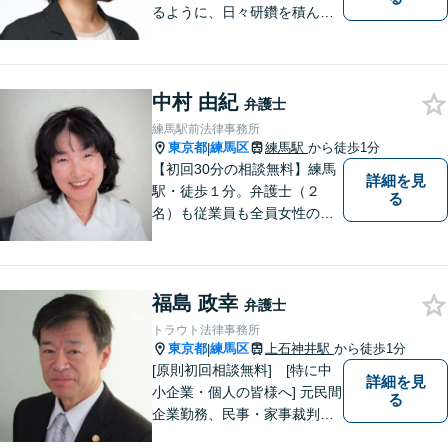
るように、日々研鑽を積んで
おります。特に、練馬エリア
を中心に、東京２３区西部、
多摩地区、埼玉地区の方のご
中村 由紀
相談を多く受けております。
弁護士
皆様が明るい未来を進めるよ
練馬駅前法律事務所
うに、法律の面から力になり
東京都
練馬区
練馬駅
から徒歩1分
|
ます。
【初回30分の相談無料】練馬
詳細を見
駅・徒歩１分。弁護士（２
る
名）も従業員も全員女性のア
ットホームな法律事務所で
す。離婚・別居・相続・遺言
に力を入れています。東京簡
福島 政幸
易裁判所の非常勤裁判官（民
弁護士
事調停官）の経験あり。
トラウト法律事務所
東京都
練馬区
上石神井駅
から徒歩1分
|
[原則初回相談無料] [特に中
詳細を見
小企業・個人の皆様へ] 元民間
る
企業勤務、民事・家事裁判官
出身弁護士が全国どこにお住