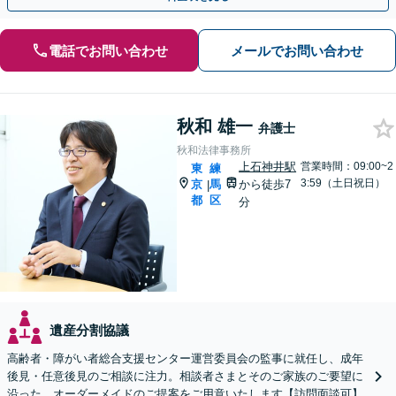
電話でお問い合わせ
メールでお問い合わせ
秋和 雄一
弁護士
秋和法律事務所
上石神井駅
営業時間：09:00~2
東
練
3:59（土日祝日）
京
馬
から徒歩7
|
都
区
分
遺産分割協議
高齢者・障がい者総合支援センター運営委員会の監事に就任し、成年
後見・任意後見のご相談に注力。相談者さまとそのご家族のご要望に
沿った、オーダーメイドのご提案をご用意いたします【訪問面談可】