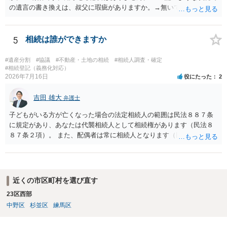
の遺言の書き換えは、叔父に瑕疵がありますか。→無いです。 ・分割
する場合の比率は、現状で、客観的に見てどの程度が妥当と考えられ
ますか。 →本人が自由に決められますので、どこが妥当とは言えない
です。客観的な基準もありません。 ・できれば穏やかに、分割を拒否
5
相続は誰ができますか
することはできますか。 →分割を拒否するということは、遺産はいら
ないということでしょうか。遺言で、受取を指定されててもいらない
#遺産分割
#協議
#不動産・土地の相続
#相続人調査・確定
と拒否することはできます。理由を説明する必要はありません。
#相続登記（義務化対応）
2026年7月16日
役にたった
2
吉田 雄大
弁護士
子どもがいる方が亡くなった場合の法定相続人の範囲は民法８８７条
に規定があり、あなたは代襲相続人として相続権があります（民法８
８７条２項）。 また、配偶者は常に相続人となります（民法８９０
条）。 「祖父の子供３人」の方の配偶者がご健在であれば、その方に
も相続権があります。つまり、孫５人に加えて「おじ又はおば」にも
相続権がある可能性があります。
近くの市区町村を選び直す
23区西部
中野区
杉並区
練馬区