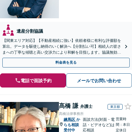
遺産分割協議
【関東エリア対応】【不動産相続に強い】依頼者様に有利な評価額を
算出。データを駆使し納得のいく解決へ【分割払い可】相続人の皆さ
まへの丁寧な傾聴と高い交渉力により和解を目指します。協議無効確
認／遺言無効確認など、複雑な訴訟も実績豊富【夜間対応】
料金表を見る
電話で面談予約
メールでお問い合わせ
髙橋 謙
弁護士
東京都
髙橋法律事務所
営業時
練馬区
か
面談方法(対面・電
らも相談
話・ビデオなど)は
間：本日
受付中
応相談
定休日