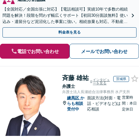
【全国対応／全国出張に対応】【電話相談可】実績10年で多数の相続
問題を解決！段階を問わず幅広くサポート【初回30分面談無料】使い
込み・遺留分など泥沼化した事案に強い。相続放棄も対応。不動産相
続は次世代を見据えたご提案。生前対策もお任せを
料金表を見る
電話でお問い合わせ
メールでお問い合わせ
斉藤 雄祐
茨城県
インタビュ
ーを見る
弁護士
弁護士法人長瀬総合法律事務所 水戸支所
営業時
練馬区
か
面談方法(対面・電
らも相談
話・ビデオなど)は
間：本日
受付中
応相談
定休日