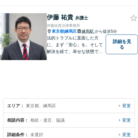
まいの市民の皆さんでも気軽
に利用いただける法律事務所
伊藤 祐貴
として、オールラウンドに対
弁護士
応します。
伊藤祐貴法律事務所
東京都
練馬区
練馬駅
から徒歩5分
|
法的トラブルに直面した方
詳細を見
に、まず「安心」を。そして
る
解決を経て、幸せな状態で当
事務所を去っていただく
エリア
東京都、練馬区
変更
相談内容
相続・遺言、協議
変更
詳細条件
未選択
変更