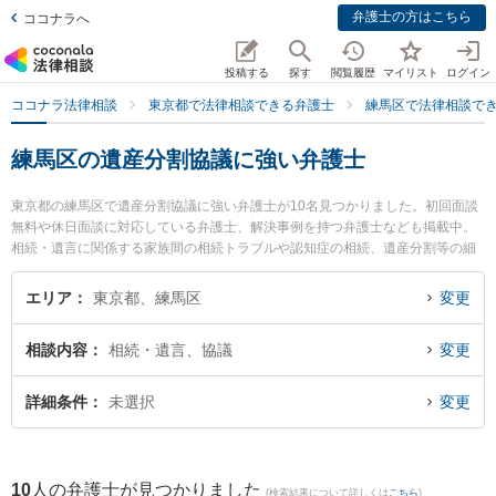
弁護士の方はこちら
ココナラへ
投稿する
探す
閲覧履歴
マイリスト
ログイン
ココナラ法律相談
東京都で法律相談できる弁護士
練馬区で法律相談で
練馬区の遺産分割協議に強い弁護士
東京都の練馬区で遺産分割協議に強い弁護士が10名見つかりました。初回面談
無料や休日面談に対応している弁護士、解決事例を持つ弁護士なども掲載中。
相続・遺言に関係する家族間の相続トラブルや認知症の相続、遺産分割等の細
かな分野での絞り込み検索もでき便利です。特にルピナス法律事務所の斎藤 純
一弁護士や大泉学園法律事務所の久保田 育大弁護士、秋和法律事務所の秋和 雄
エリア
東京都、練馬区
変更
一弁護士のプロフィール情報や弁護士費用、強みなどが注目されています。
『練馬区で土日や夜間に発生した遺産分割協議のトラブルを今すぐに弁護士に
相談内容
相続・遺言、協議
変更
相談したい』『遺産分割協議のトラブル解決の実績豊富な近くの弁護士を検索
したい』『初回相談無料で遺産分割協議を法律相談できる練馬区内の弁護士に
相談予約したい』などでお困りの相談者さんにおすすめです。
詳細条件
未選択
変更
10
人の弁護士が見つかりました
(検索結果について詳しくは
こちら
)