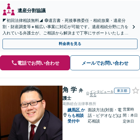
遺産分割協議
◤初回法律相談無料◢ 🔴遺言書・死後事務委任・相続放棄・遺産分
割・財産調査等🔸幅広い事案に対応が可能です。遺産相続分野に力を
入れている弁護士が、ご相談から解決まで丁寧にサポートいたしま
す。まずはじっくりとお話ししてください。
料金表を見る
電話でお問い合わせ
メールでお問い合わせ
角 学
弁
東京都
インタビューを
見る
護士
葛飾総合法律事務所
営業時
練馬区
か
面談方法(対面・電
らも相談
話・ビデオなど)は
間：本日
受付中
応相談
定休日