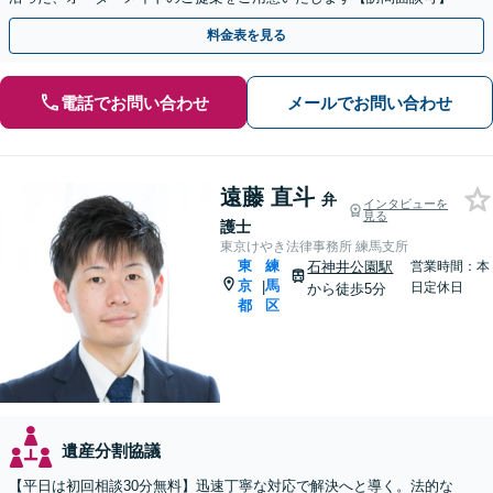
料金表を見る
電話でお問い合わせ
メールでお問い合わせ
遠藤 直斗
弁
インタビューを
見る
護士
東京けやき法律事務所 練馬支所
東
練
石神井公園駅
営業時間：本
京
馬
|
日定休日
から徒歩5分
都
区
遺産分割協議
【平日は初回相談30分無料】迅速丁寧な対応で解決へと導く。法的な