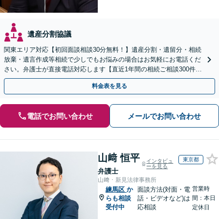
遺産分割協議
関東エリア対応【初回面談相談30分無料！】遺産分割・遺留分・相続
放棄・遺言作成等相続で少しでもお悩みの場合はお気軽にお電話くだ
さい。弁護士が直接電話対応します【直近1年間の相続ご相談300件以
上！＆相続の著書・セミナー多数】弁護士複数所属
料金表を見る
電話でお問い合わせ
メールでお問い合わせ
山﨑 恒平
東京都
インタビュ
ーを見る
弁護士
山﨑・新見法律事務所
営業時
練馬区
か
面談方法(対面・電
らも相談
話・ビデオなど)は
間：本日
受付中
応相談
定休日