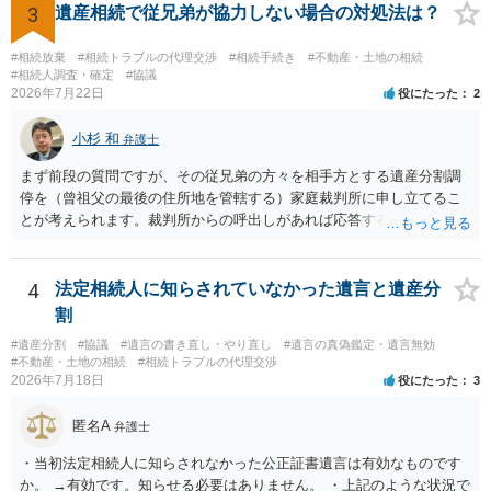
3
遺産相続で従兄弟が協力しない場合の対処法は？
#相続放棄
#相続トラブルの代理交渉
#相続手続き
#不動産・土地の相続
#相続人調査・確定
#協議
2026年7月22日
役にたった
2
小杉 和
弁護士
まず前段の質問ですが、その従兄弟の方々を相手方とする遺産分割調
停を（曾祖父の最後の住所地を管轄する）家庭裁判所に申し立てるこ
とが考えられます。裁判所からの呼出しがあれば応答する可能性がま
だあるのではないでしょうか。 後段の質問については、相続放棄は可
能と思われます。時間が思った以上にないので必要書類をてきぱきと
揃える必要があります。その点是非御注意ください。
4
法定相続人に知らされていなかった遺言と遺産分
割
#遺産分割
#協議
#遺言の書き直し・やり直し
#遺言の真偽鑑定・遺言無効
#不動産・土地の相続
#相続トラブルの代理交渉
2026年7月18日
役にたった
3
匿名A
弁護士
・当初法定相続人に知らされなかった公正証書遺言は有効なものです
か。 →有効です。知らせる必要はありません。 ・上記のような状況で