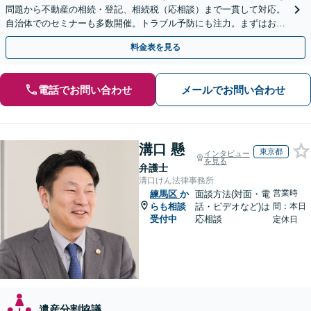
問題から不動産の相続・登記、相続税（応相談）まで一貫して対応。
自治体でのセミナーも多数開催。トラブル予防にも注力。まずはお気
軽にご相談ください
料金表を見る
電話でお問い合わせ
メールでお問い合わせ
溝口 懸
東京都
インタビュー
を見る
弁護士
溝口けん法律事務所
営業時
練馬区
か
面談方法(対面・電
らも相談
話・ビデオなど)は
間：本日
受付中
応相談
定休日
遺産分割協議