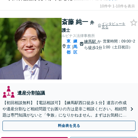
10件中 1-10件を表示
斎藤 純一
弁
インタビューを
見る
護士
ルピナス法律事務所
東
練
練馬駅
か
営業時間：09:00~2
京
馬
|
1:00（土日祝日）
ら徒歩1分
都
区
遺産分割協議
【初回相談無料】【電話相談可】【練馬駅西口徒歩１分】遺言の作成
や遺産分割など相続問題でお困りの方は是非ご相談ください。相続問
題は専門知識がないと「争族」になりかねません。まずはお気軽にご
相談ください。【中央大学実務講師】
料金表を見る