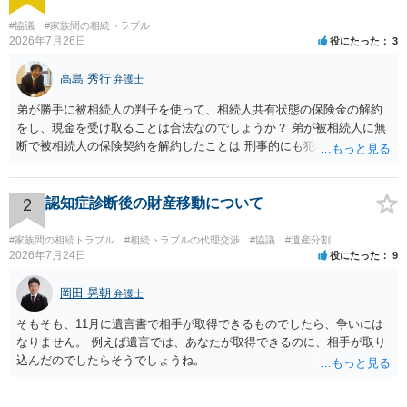
#協議
#家族間の相続トラブル
2026年7月26日
役にたった
3
高島 秀行
弁護士
弟が勝手に被相続人の判子を使って、相続人共有状態の保険金の解約
をし、現金を受け取ることは合法なのでしょうか？ 弟が被相続人に無
断で被相続人の保険契約を解約したことは 刑事的にも犯罪となる可能
性があり、民事的には無効だと思います。 保険会社で解約の際に提出
された書類のコピーを取得して、弁護士に面談で詳しい事情を話して
相談 されたら良いと思います。
2
認知症診断後の財産移動について
#家族間の相続トラブル
#相続トラブルの代理交渉
#協議
#遺産分割
2026年7月24日
役にたった
9
岡田 晃朝
弁護士
そもそも、11月に遺言書で相手が取得できるものでしたら、争いには
なりません。 例えば遺言では、あなたが取得できるのに、相手が取り
込んだのでしたらそうでしょうね。