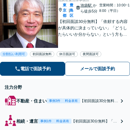
東
豊
池袋駅
か
営業時間：10:00~1
京
島
|
8:00（平日）
ら徒歩5分
都
区
【初回面談30分無料】「依頼する内容
が具体的に決まっていない」「どうし
たらいいか分からない」という方も、
まずはお気軽にご相談ください【弁護
士歴20年】離婚・男女問題、交通事
故、相続遺言、不動産・住まい
分割払い利用可
初回面談無料
休日面談可
夜間面談可
電話で面談予約
メールで面談予約
注力分野
不動産・住まい
【初回面談30分無料】
事例3件
料金表有
欠陥住宅／建築瑕疵／
リフォームトラブルな
ど幅広く対応可能です
相続・遺言
【初回面談30分無料】「ど
事例1件
料金表有
【弁護士歴20年】家族
うしたらいいか分からな
のように身近に話せる