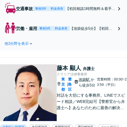
交通事故
【初回相談1時間無料＆着手金
事例3件
料金表有
0円】【電話・WEB相談可】
大手事務所で交通事故部門の
責任者を務め、豊富な実績と
労働・雇用
【池袋徒歩5分】【初回相
事例3件
料金表有
経験値が強みです。示談交
談無料/休日・夜間・電話相
渉、慰謝料の増額、後遺障害
談可】残業代未払いと不当
等級認定のサポートなど幅広
他3分野を表示
解雇を中心に、労働問題全
く対応しますので、ぜひご相
般に全力でご対応致しま
談ください【休日・夜間面談
す。大手事務所勤務含め、
可】
経験・実績ともに豊富。ス
藤本 顯人
ピーディーな対応が信条
弁護士
で、早期解決。【弁護士は
クラリア法律事務所
東
豊
頼りになると言われたい】
池袋駅
か
営業時間：00:00~2
京
島
|
3:59（平日）
ら徒歩5分
都
区
対話を大切にする事務所。LINEでスピ
ード相談／WEB完結可【警察官から弁
護士へ】あなたのために最善の解決を
目指します。洞察力と交渉力を強み
に、相続問題、交通事故や離婚などの
民事から刑事事件まで幅広く支援【完
分割払い利用可
休日面談可
夜間面談可
電話相談可
メール相談可