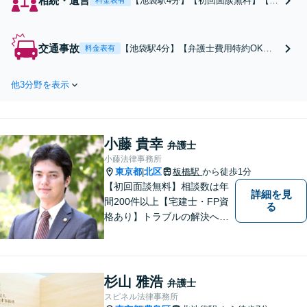
相続・遺言
【池袋駅4分】【初回面談無料】【国
料金表有
内／英語・国際案件いずれも対応可
能】協議・調停・裁判／財産の使い
込み／遺留分／相続放棄／遺言書作
交通事故
【池袋駅4分】【弁護士費用特約OK】
料金表有
成など。遺言能力を意識した証拠作
【死亡事故・後遺障害にも対応】示談
りもサポート。海外資産や相続人が
金や賠償金の内容に疑問を感じたらす
外国籍の場合もご相談を。【留学経
他3分野を表示
ぐにご相談ください！【初回面談無
験あり】
料】休業損害、治療の打ち切り、後遺
障害等級認定などもお任せください。
小藤 貴幸
弁護士
小藤法律事務所
東京都
北区
板橋駅
から徒歩1分
|
【初回面談無料】相談数は年
詳細を見
間200件以上【宅建士・FP資
る
格あり】トラブルの解決へは
スピード対応が重要です。問
題の本質を掘り下げ、真の解
決を目指します。不動産・相
続・離婚・企業法務はお任せ
杉山 雅浩
弁護士
ください。【板橋駅徒歩1分】
スピネル法律事務所