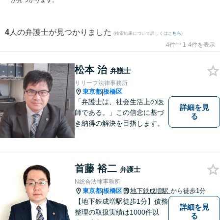
が見つかります。
4
人の弁護士が見つかりました
(検索結果について詳しくは
こちら
)
4件中 1-4件を表示
松本 治
弁護士
リリーフ法律事務所
東京都
板橋区
|
「弁護士は、社会生活上の医
詳細を見
師である。」この信念に基づ
る
き納得の解決を目指します。
首藤 裕二
弁護士
N総合法律事務所
東京都
板橋区
地下鉄成増駅
から徒歩1分
|
【地下鉄成増駅徒歩1分】債務
詳細を見
整理の取扱実績は1000件以
る