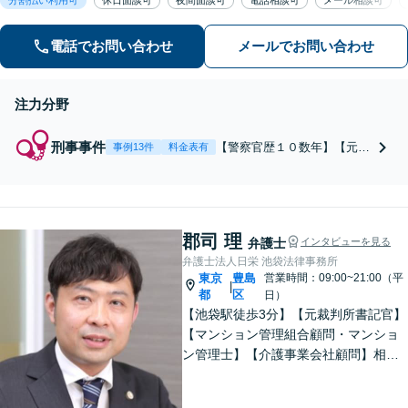
全個室】
電話でお問い合わせ
メールでお問い合わせ
注力分野
刑事事件
【警察官歴１０数年】【元警
事例13件
料金表有
部補】夜間・休日でも即対
応！【即日接見】呼び出し直
後や逮捕直後の対応により不
起訴・身柄釈放実績多数！捜
郡司 理
査経験を活かした先回りのサ
弁護士
インタビューを見る
ポートが強み。高い交渉力で
弁護士法人日栄 池袋法律事務所
示談成立へ尽力。少年事件／
東京
豊島
営業時間：09:00~21:00（平
|
告訴・告発の経験多数有り
都
区
日）
【池袋駅徒歩3分】【元裁判所書記官】
【マンション管理組合顧問・マンショ
ン管理士】【介護事業会社顧問】相
続、高齢者問題、離婚問題、不動産、
多数取り扱いあり。あらゆる問題に対