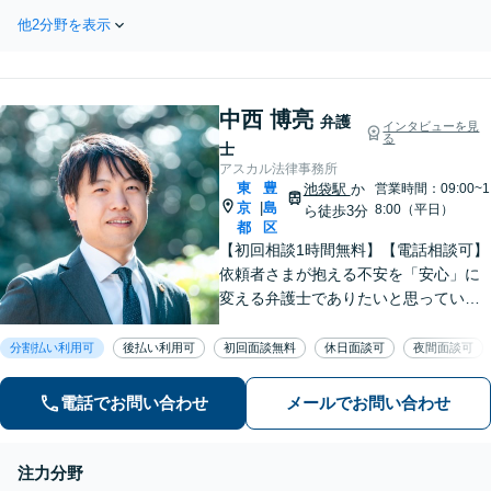
い」という方もお気軽にご
存在として、寄り添っ
他2分野を表示
相談ください。家族のよう
て解決を目指します。
に身近に話せる弁護士とし
お気軽にご相談くださ
て、相談者さまに寄り添っ
い【池袋駅5分】
て解決を目指します【弁護
中西 博亮
士歴20年】【池袋駅5分】
弁護
インタビューを見
る
士
アスカル法律事務所
東
豊
池袋駅
か
営業時間：09:00~1
京
島
|
8:00（平日）
ら徒歩3分
都
区
【初回相談1時間無料】【電話相談可】
依頼者さまが抱える不安を「安心」に
変える弁護士でありたいと思っていま
す。話しやすい雰囲気作りを徹底し、
依頼者さまと密にコミュニケーション
分割払い利用可
後払い利用可
初回面談無料
休日面談可
夜間面談可
を取ることを大切にしています。【休
日・夜間面談可】【メール・WEB相談
電話でお問い合わせ
メールでお問い合わせ
可】
注力分野