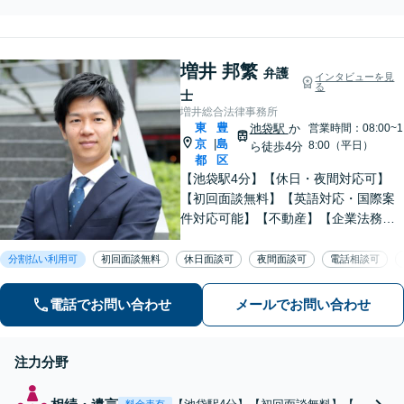
小企業やベンチャーの顧問契
請求や削除請求、損害
約にも注力
賠償請求や示談交渉
は、ご相談ください。
増井 邦繁
スピード対応で最善の
弁護
インタビューを見
る
解決を目指します【池
士
袋4分】企業の書き込
増井総合法律事務所
み被害のご相談にも対
東
豊
池袋駅
か
営業時間：08:00~1
京
島
応
|
8:00（平日）
ら徒歩4分
都
区
【池袋駅4分】【休日・夜間対応可】
【初回面談無料】【英語対応・国際案
件対応可能】【不動産】【企業法務】
【中小企業・事業承継】【労働・雇
用】仕事内容に応じて料金相談可。ま
分割払い利用可
初回面談無料
休日面談可
夜間面談可
電話相談可
ずはお気軽にご相談下さい。【セミナ
ー・論文掲載経験あり】【留学経験あ
電話でお問い合わせ
メールでお問い合わせ
り】
注力分野