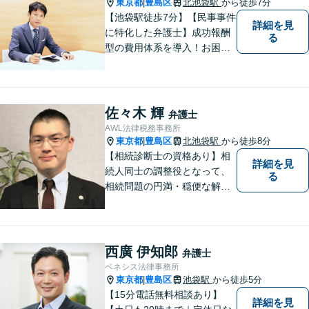
東京都
豊島区
北池袋駅
から徒歩7分
|
【池袋駅徒歩7分】【民事事件
詳細を見
に特化した弁護士】成功報酬
る
型の費用体系を導入！お困り
ごとがあれば、まずはご相談
ください。「街の法律家」と
しての身近な事細かい事件ま
で広く取り扱い、幅広い分野
佐々木 輝
弁護士
で実績あり！【完全個室対
AWL法律税務事務所
応】
東京都
豊島区
北池袋駅
から徒歩8分
|
【相続診断士の資格あり】相
詳細を見
続人同士の調整役となって、
る
相続問題の円満・穏便な解決
をサポート／遺留分侵害額請
求／相続人・相続財産調査／
遺言書作成／遺産分割相続放
棄などお任せください【池袋8
西廣 伊知郎
弁護士
分】交通事故・借金問題にも
ベネシス法律事務所
対応
東京都
豊島区
池袋駅
から徒歩5分
|
【15分電話無料相談あり】
詳細を見