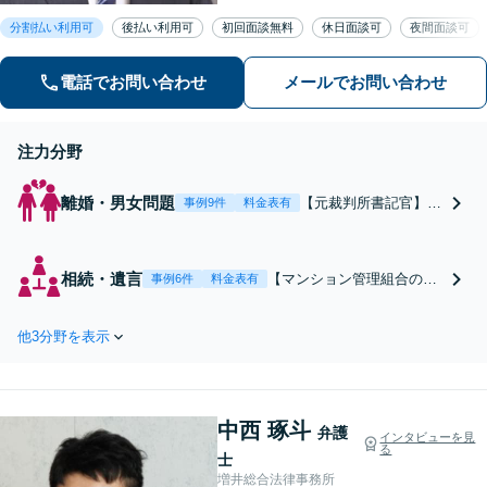
応させていただきます。ＺＯＯＭ等で
分割払い利用可
後払い利用可
初回面談無料
休日面談可
夜間面談可
の相談も可能 ぜひ一度ご相談くださ
い。
電話でお問い合わせ
メールでお問い合わせ
注力分野
離婚・男女問題
【元裁判所書記官】有
事例9件
料金表有
利な条件で離婚したい
／親権・面会交流で揉
めている、揉めそうな
相続・遺言
【マンション管理組合の顧
事例6件
料金表有
方は今すぐご相談を！
問】【元裁判所書記官】
感情的な話し合いでは
【遺産分割に精通】【高齢
解決になりません。
他3分野を表示
者問題も多数取り扱いあ
【財産分与／養育費／
り】豊富な不動産に関する
慰謝料請求】適正な金
経験と知識。不動産の価値
額か初回面談でアドバ
を的確にアドバイス。使い
イス【子連れ相談可】
中西 琢斗
込みについての相談も多
弁護
インタビューを見
る
数。後見など高齢者の問題
士
にも対応可
増井総合法律事務所