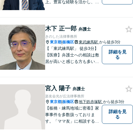
上。豊富な経験を活かし、ご
相談から各種手続き、交渉等
すべてサポート。ご依頼者さ
まと真摯に向き合い、二人三
木下 正一郎
脚で解決へ向けて尽力いたし
弁護士
ます。まずはお気軽にご相談
きのした法律事務所
ください。
東京都
板橋区
東武練馬駅
から徒歩3分
|
【「東武練馬駅」 徒歩3分】
詳細を見
【医療】弁護士への相談は敷
る
居が高いと感じる方も多いか
と思いますが、当事務所は気
軽に相談できる地元の弁護士
事務所として、適切な解決を
宮入 陽子
目指すサービスを提供してい
弁護士
ます。 何か困ったことがあれ
楽友会光が丘法律事務所
ば、まずはお気軽にご相談く
東京都
板橋区
地下鉄赤塚駅
から徒歩3分
|
ださい。
【板橋・練馬地域に密着】家
詳細を見
事事件を多数扱っておりま
る
す。「ママ友」に相談するよ
うな感覚で、気楽にご相談下