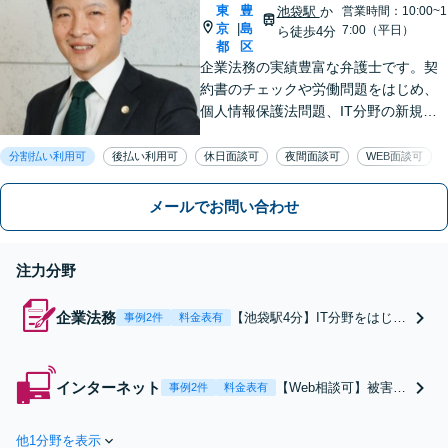
東
豊
池袋駅
か
営業時間：10:00~1
京
島
|
7:00（平日）
ら徒歩4分
都
区
企業法務の実績豊富な弁護士です。契
約書のチェックや労働問題をはじめ、
個人情報保護法問題、IT分野の新規サ
ービス導入サポートなど幅広いご相談
の対応経験あり。迅速なレスポンス・
分割払い利用可
後払い利用可
休日面談可
夜間面談可
WEB面談可
対応を心がけております【池袋4分】
【Web相談可】
メールでお問い合わせ
注力分野
企業法務
【池袋駅4分】IT分野をはじ
事例2件
料金表有
め、企業法務の実績豊富で
す。契約書の作成・チェック
や取引先とのトラブル対応、
インターネット
【Web相談可】被害者
事例2件
料金表有
労働問題まで幅広く対応しま
／投稿者どちらも対応
す。ITの新規サービスの利用
します。SNS等への書
規約等の作成も対応可能。中
他1分野を表示
き込みに対する、開示