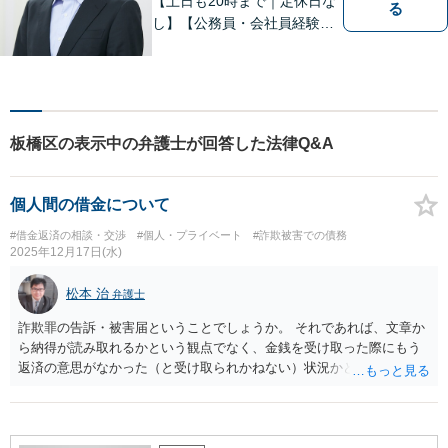
【土日も20時まで｜定休日な
る
し】【公務員・会社員経験あ
り】【弁護士歴15年以上】ス
ピード対応に定評あり。オン
ライン面談も実施中。不動
産、離婚、労働、借金トラブ
ルならお任せください。【企
板橋区の表示中の弁護士が回答した法律Q&A
業側にも対応】【池袋駅5分】
個人間の借金について
#借金返済の相談・交渉
#個人・プライベート
#詐欺被害での債務
2025年12月17日(水)
松本 治
弁護士
詐欺罪の告訴・被害届ということでしょうか。 それであれば、文章か
ら納得が読み取れるかという観点でなく、金銭を受け取った際にもう
返済の意思がなかった（と受け取られかねない）状況かどうかという
観点から検討する必要があります。 一般的には、詐欺罪の告訴・被害
届を受理してもらうのは、相当にハードルが高いです。（全く受理さ
れないわけではありません。） なお、真意に基づく約束の後で、事後
的にそれを守らなかった（守れなかった）というだけでは、犯罪が成