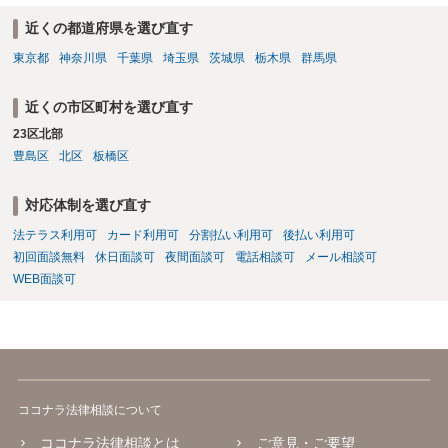
近くの都道府県を選び直す
東京都
神奈川県
千葉県
埼玉県
茨城県
栃木県
群馬県
近くの市区町村を選び直す
23区北部
豊島区
北区
板橋区
対応体制を選び直す
法テラス利用可
カード利用可
分割払い利用可
後払い利用可
初回面談無料
休日面談可
夜間面談可
電話相談可
メール相談可
WEB面談可
ココナラ法律相談について
ココナラ法律相談とは
ご意見・ご要望