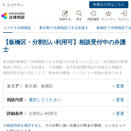
弁護士の方はこちら
ココナラへ
投稿する
探す
閲覧履歴
マイリスト
ログイン
ココナラ法律相談
東京都で法律相談できる弁護士
板橋区で法律相談で
【板橋区・分割払い利用可】相談受付中の弁護
士
東京都の板橋区で法律相談できる弁護士が4名見つかりました。休日面談や夜間
面談に対応している弁護士、下赤塚駅、地下鉄成増駅周辺の弁護士も掲載中。
相談内容を絞り込むことで、料金表や事例、インタビュー有無が表示できま
す。特にリリーフ法律事務所の松本 治弁護士やN総合法律事務所の首藤 裕二弁
護士、きのした法律事務所の木下 正一郎弁護士のプロフィール情報や弁護士費
エリア
東京都、板橋区
変更
用、強みなどが注目されています。離婚や相続、交通事故から不動産、ネット
トラブル、企業法務まで幅広く取り扱う弁護士が多数。こんな法律相談をお持
相談内容
選択してください
変更
ちの方は是非ご利用ください。板橋区で土日や夜間に発生した不倫慰謝料トラ
ブルを今すぐに弁護士に相談したい』『交通事故の過失割合や後遺障害のトラ
ブル解決の実績豊富な近くの弁護士を検索したい』『初回相談無料で自己破産
詳細条件
分割払い利用可
変更
や債務整理を法律相談できる板橋区内の弁護士に相談予約したい』などでお困
りの相談者さんにおすすめです。
※
相談内容を選択する
と、その分野に強い弁護士の料金や事例、インタビュー