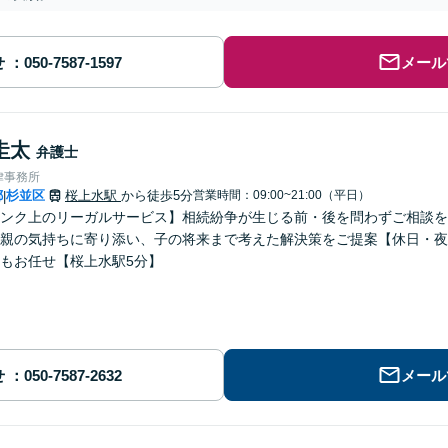
せ
メール
圭太
弁護士
律事務所
都
杉並区
桜上水駅
から徒歩5分
営業時間：09:00~21:00（平日）
|
ンク上のリーガルサービス】相続紛争が生じる前・後を問わずご相談を
親の気持ちに寄り添い、子の将来まで考えた解決策をご提案【休日・夜
もお任せ【桜上水駅5分】
せ
メール