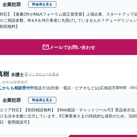
企業犯罪
料金表を見る
対応】【著書2作がM&Aフォーラム賞正賞受賞】上場企業、スタートアップ
のご相談多数。M＆Aを仲介業者に丸投げしていませんか？デューデリジェ
初回無料】
メールでお問い合わせ
真樹
弁護士
インタビューを見る
人 杉本法律事務所
区
からも相談受付中
面談方法(対面・電話・ビデオなど)は応相談
営業時間：09:0
企業犯罪
料金表を見る
エリア対応】【初回相談無料】【Web面談・チャットツール可】景品表示法
ける法令全般に注力しています。EC事業者さまの持続的な成長のため、法
日・夜間面談可】