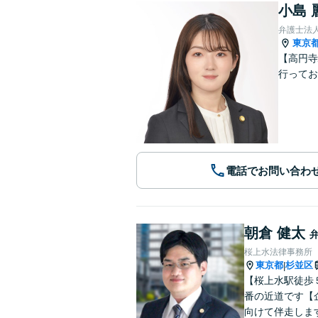
小島 
弁護士法人
東京
【高円寺
行ってお
電話でお問い合わ
朝倉 健太
桜上水法律事務所
東京都
杉並区
|
【桜上水駅徒歩
番の近道です【
向けて伴走しま