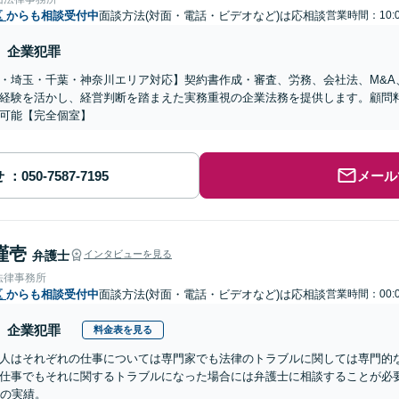
区
からも相談受付中
面談方法(対面・電話・ビデオなど)は応相談
営業時間：10:0
企業犯罪
・埼玉・千葉・神奈川エリア対応】契約書作成・審査、労務、会社法、M&A
経験を活かし、経営判断を踏まえた実務重視の企業法務を提供します。顧問
可能【完全個室】
せ
メール
謹壱
弁護士
インタビューを見る
法律事務所
区
からも相談受付中
面談方法(対面・電話・ビデオなど)は応相談
営業時間：00:0
企業犯罪
料金表を見る
人はそれぞれの仕事については専門家でも法律のトラブルに関しては専門的
仕事でもそれに関するトラブルになった場合には弁護士に相談することが必要
超の実績。