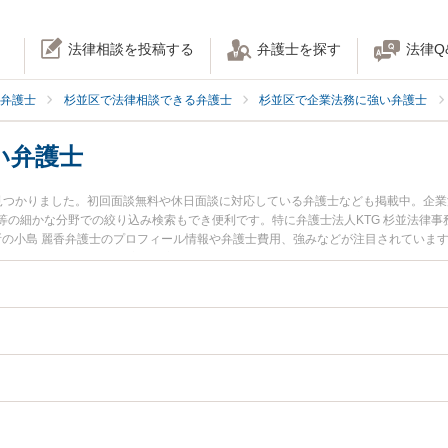
法律相談を投稿する
弁護士を探す
法律Q
弁護士
杉並区で法律相談できる弁護士
杉並区で企業法務に強い弁護士
い弁護士
見つかりました。初回面談無料や休日面談に対応している弁護士なども掲載中。企
の細かな分野での絞り込み検索もでき便利です。特に弁護士法人KTG 杉並法律事
務所の小島 麗香弁護士のプロフィール情報や弁護士費用、強みなどが注目されていま
業犯罪のトラブル解決の実績豊富な近くの弁護士を検索したい』『初回相談無料で
すすめです。