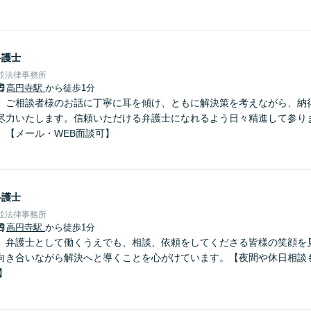
弁護士
杉並法律事務所
高円寺駅
から徒歩1分
】ご相談者様のお話に丁寧に耳を傾け、ともに解決策を考えながら、納
尽力いたします。信頼いただける弁護士になれるよう日々精進して参り
】【メール・WEB面談可】
弁護士
杉並法律事務所
高円寺駅
から徒歩1分
】弁護士として働くうえでも、相談、依頼をしてくださる皆様の笑顔を
向き合いながら解決へと導くことを心がけています。【夜間や休日相談
】