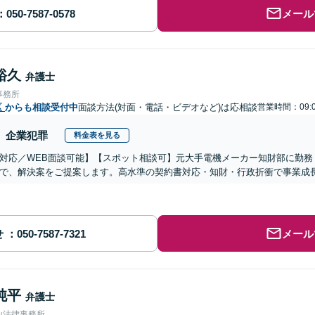
メール
裕久
弁護士
事務所
区
からも相談受付中
面談方法(対面・電話・ビデオなど)は応相談
営業時間：09:0
企業犯罪
料金表を見る
対応／WEB面談可能】【スポット相談可】元大手電機メーカー知財部に勤務
で、解決案をご提案します。高水準の契約書対応・知財・行政折衝で事業成
せ
メール
純平
弁護士
山法律事務所