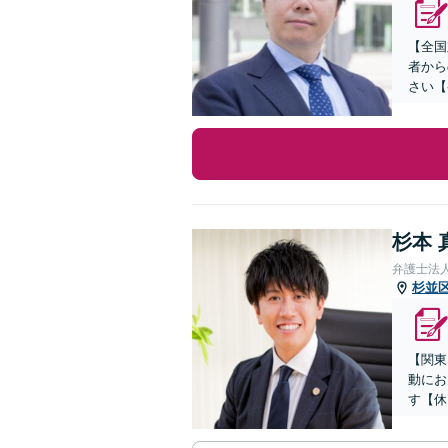
【全国
者から
さい【
杉本 
弁護士法
杉並
【関東
動にお
す【休