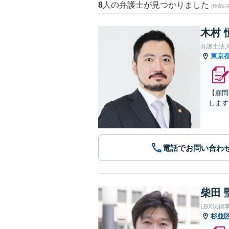
8
人の弁護士が見つかりました
(検索結
木村 
弁護士法人
東京
【顧問
します
電話でお問い合わ
柴田 
LBX法律
杉並