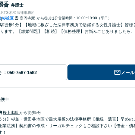
麗香
弁護士
KTG 杉並法律事務所
都
杉並区
高円寺駅
から徒歩1分
営業時間：10:00~19:00（平日）
|
駅徒歩1分】【地域に根ざした法律事務所で活躍する女性弁護士】皆様
ります。【離婚問題】【相続】【債務整理】お悩みごとありましたら、
せ
メール
弁護士
桜上水駅
から徒歩5分
５分】杉並・世田谷地区で最大規模の法律事務所【相続・遺言】早めの
企業法務】契約書の作成・リーガルチェックもご相談下さい【借金・債
す！