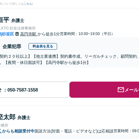
果について詳しくは
こちら
)
恒平
弁護士
KTG 杉並法律事務所
都
杉並区
高円寺駅
から徒歩1分
営業時間：10:00~19:00（平日）
|
企業犯罪
料金表を見る
契約２０社以上】【他士業連携】契約書作成、リーガルチェック、顧問契約
。【夜間・休日面談可】【高円寺駅から徒歩1分】
せ
メール
堅太郎
弁護士
事務所
区
からも相談受付中
面談方法(対面・電話・ビデオなど)は応相談
営業時間：09:0