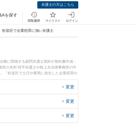
弁護士の方はこちら
&Aを探す
閲覧履歴
マイリスト
ログイン
杉並区で企業犯罪に強い弁護士
業法務に関係する顧問弁護士契約や契約書作成・
務所の木村 恒平弁護士や桜上水法律事務所の中
す。『杉並区で土日や夜間に発生した企業犯罪の
企業犯罪を法律相談できる杉並区内の弁護士に相
変更
変更
変更