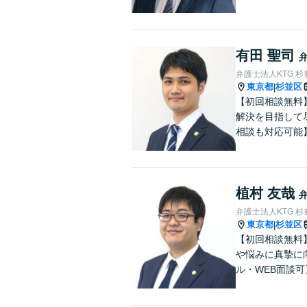
有田 聖司
弁護士法人KTG 
東京都
杉並区
|
【初回相談無料
解決を目指して
相談も対応可能
植村 友哉
弁護士法人KTG 
東京都
杉並区
|
【初回相談無料
や悩みに真摯に
ル・WEB面談可