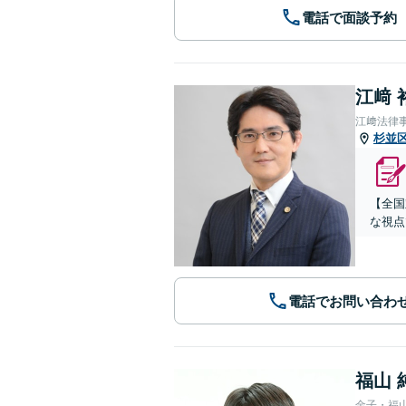
電話で面談予約
江﨑 
江﨑法律
杉並
【全国
な視点
電話でお問い合わ
福山 
金子・福