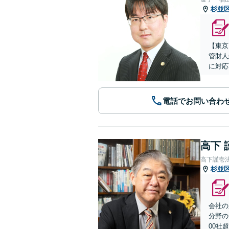
杉並
【東京
管財人
に対応
電話でお問い合わ
高下 
高下謹壱
杉並
会社の
分野の
00社