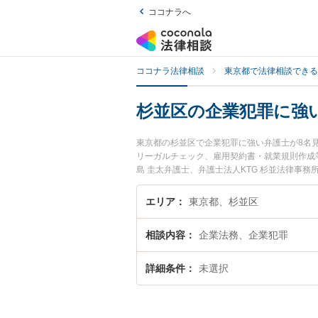
ココナラへ
ココナラ法律相談
東京都で法律相談できる
杉並区の企業犯罪に強
東京都の杉並区で企業犯罪に強い弁護士が8名
リーガルチェック、雇用契約書・就業規則作成等
島 圭太弁護士、弁護士法人KTG 杉並法律事
トラブルを今すぐに弁護士に相談したい』『企
談予約したい』などでお困りの相談者さんにお
エリア
東京都、杉並区
相談内容
企業法務、企業犯罪
詳細条件
未選択