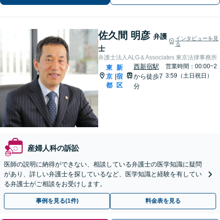
佐久間 明彦
弁護
インタビューを見
る
士
弁護士法人ALG＆Associates 東京法律事務所
西新宿駅
営業時間：00:00~2
東
新
3:59（土日祝日）
京
宿
から徒歩7
|
都
区
分
産婦人科の訴訟
医師の説明に納得ができない、相談している弁護士の医学知識に疑問
があり、詳しい弁護士を探しているなど、医学知識と経験を有してい
る弁護士がご相談をお受けします。
事例を見る(1件)
料金表を見る