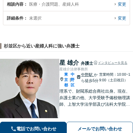
相談内容
医療・介護問題、産婦人科
変更
詳細条件
未選択
変更
杉並区から近い産婦人科に強い弁護士
星 雄介
弁護士
インタビューを見る
星雄介法律事務所
東
中
中野駅
か
営業時間：10:00~1
京
野
|
9:00（土日祝日）
ら徒歩5分
都
区
理系で、財閥系総合商社出身。現在、
弁護士業の他、大学受験予備校物理講
師、上智大学法学部及び法科大学院非
常勤講師、刑事弁護委員会所属。男女
問題、離婚問題、成人・少年の刑事事
件、相続問題、学校問題、行政事件、
電話でお問い合わせ
メールでお問い合わせ
企業法務に強い関心があります。