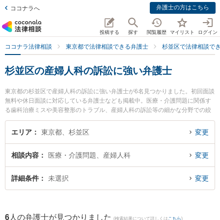
弁護士の方はこちら
ココナラへ
投稿する
探す
閲覧履歴
マイリスト
ログイン
ココナラ法律相談
東京都で法律相談できる弁護士
杉並区で法律相談で
杉並区の産婦人科の訴訟に強い弁護士
東京都の杉並区で産婦人科の訴訟に強い弁護士が6名見つかりました。初回面談
無料や休日面談に対応している弁護士なども掲載中。医療・介護問題に関係す
る歯科治療ミスや美容整形のトラブル、産婦人科の訴訟等の細かな分野での絞
り込み検索もでき便利です。特に弁護士法人KTG 杉並法律事務所の小島 麗香弁
護士や弁護士法人KTG 杉並法律事務所の木村 恒平弁護士、弁護士法人KTG 杉
エリア
東京都、杉並区
変更
並法律事務所の大空 誠城弁護士のプロフィール情報や弁護士費用、強みなどが
注目されています。『杉並区で土日や夜間に発生した産婦人科の訴訟のトラブ
相談内容
医療・介護問題、産婦人科
変更
ルを今すぐに弁護士に相談したい』『産婦人科の訴訟のトラブル解決の実績豊
富な近くの弁護士を検索したい』『初回相談無料で産婦人科の訴訟を法律相談
できる杉並区内の弁護士に相談予約したい』などでお困りの相談者さんにおす
詳細条件
未選択
変更
すめです。
6
人の弁護士が見つかりました
(検索結果について詳しくは
こちら
)