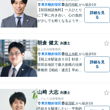
弁護士法人KTG 杉並法律事務所
東京都
杉並区
高円寺駅
から徒歩1分
|
【初回相談無料】一人ひとり
詳細を見
に丁寧に向き合い、心の負担
る
が少しでも軽くなるようサポ
ートいたします。問題の背景
にも目を向け、その先の暮ら
しまで見据えた支えを大切に
朝倉 健太
しています。【夜間や休日相
弁護士
談も対応可能】【メール・WE
桜上水法律事務所
B面談可】
東京都
杉並区
桜上水駅
から徒歩5分
|
【桜上水駅徒歩５分】杉並・
詳細を見
世田谷地区で最大規模の法律
る
事務所【相続・遺言】早めの
ご相談が解決への一番の近道
です【企業法務】契約書の作
成・リーガルチェックもご相
山﨑 大志
談下さい【借金・債務整理】
弁護士
生活再建に向けて伴走しま
レグルス法律事務所
す！
東京都
杉並区
荻窪駅
から徒歩1分
|
手続きを駆使したい・平和的