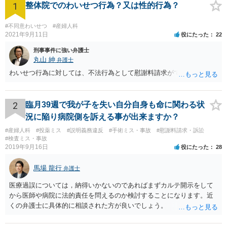
1
整体院でのわいせつ行為？又は性的行為？
#不同意わいせつ
#産婦人科
2021年9月11日
役にたった
22
刑事事件に強い弁護士
丸山 紳
弁護士
わいせつ行為に対しては、不法行為として慰謝料請求ができます。
2
臨月39週で我が子を失い自分自身も命に関わる状
況に陥り病院側を訴える事が出来ますか？
#産婦人科
#投薬ミス
#説明義務違反
#手術ミス・事故
#慰謝料請求・訴訟
#検査ミス・事故
2019年9月16日
役にたった
28
馬場 龍行
弁護士
医療過誤については，納得いかないのであればまずカルテ開示をして
から医師や病院に法的責任を問えるのか検討することになります。近
くの弁護士に具体的に相談された方が良いでしょう。