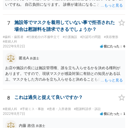
いですね。 自己負担になります。 診療が違法になることはないです
るところなので、もし相手方が脅し含みで請求をしてくるようであれ
ね。 違う保険であれば、通常通り請求できますね。
ば、早い段階で代理人を立てて対応されたほうが良いかもしれませ
ん。
7
施設等でマスクを着用していない事で拒否された
場合は慰謝料を請求できるでしょうか？
#歯科・歯医者
#行政処分の不服申立て
#介護施設
#許認可の問題
#美容整形
#産婦人科
2022年9月2日
役にたった
6
匿名A
弁護士
お店や施設の長には施設管理権、誰を立ち入らせるかを決める権利が
あります。ですので、現状マスクが感染対策に有効との知見がある以
上、マスクをした方のみを立ち入らせると決めることも自由であり、
不当な差別には当たらないと考えられます。 これが公衆浴場や旅館業
など公益的な側面のある業種ですと、公衆浴場法など各種業法で定め
られた理由以外での利用拒否は禁止されていますし、公の施設でもマ
8
これは過失と捉えて良いですか？
スクなしだけでの利用拒否は問題となりえますが、民間のお店に対し
ては慰謝料の請求は認められないと考えられます。
#産婦人科
#手術ミス・事故
#患者・入所者側
#慰謝料請求・訴訟
2022年8月7日
役にたった
1
内藤 政信
弁護士