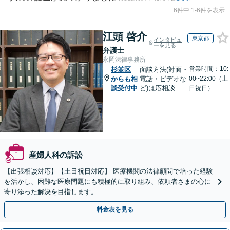
6件中 1-6件を表示
江頭 啓介
東京都
インタビュ
ーを見る
弁護士
永岡法律事務所
営業時間：10:
杉並区
面談方法(対面・
からも相
電話・ビデオな
00~22:00（土
談受付中
ど)は応相談
日祝日）
産婦人科の訴訟
【出張相談対応】【土日祝日対応】 医療機関の法律顧問で培った経験
を活かし、困難な医療問題にも積極的に取り組み、依頼者さまの心に
寄り添った解決を目指します。
料金表を見る