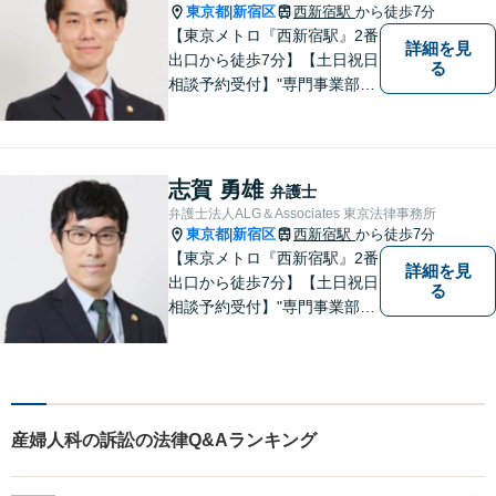
東京都
新宿区
西新宿駅
から徒歩7分
|
【東京メトロ『西新宿駅』2番
詳細を見
出口から徒歩7分】【土日祝日
る
相談予約受付】"専門事業部
制"を導入し、所属弁護士の専
門性強化を図っています。ど
うぞお気軽にご相談くださ
い。
志賀 勇雄
弁護士
弁護士法人ALG＆Associates 東京法律事務所
東京都
新宿区
西新宿駅
から徒歩7分
|
【東京メトロ『西新宿駅』2番
詳細を見
出口から徒歩7分】【土日祝日
る
相談予約受付】"専門事業部
制"を導入し、所属弁護士の専
門性強化を図っています。ど
うぞお気軽にご相談くださ
い。
産婦人科の訴訟の法律Q&Aランキング