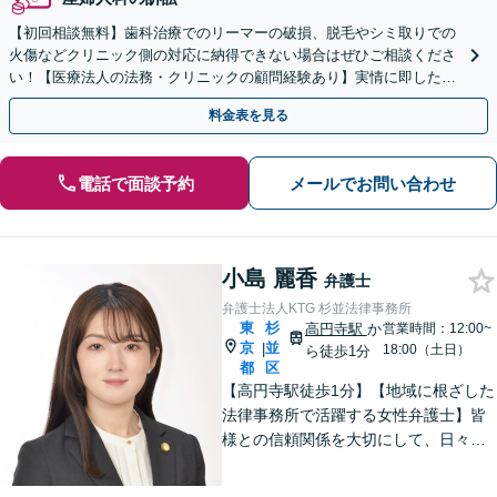
【初回相談無料】歯科治療でのリーマーの破損、脱毛やシミ取りでの
火傷などクリニック側の対応に納得できない場合はぜひご相談くださ
い！【医療法人の法務・クリニックの顧問経験あり】実情に即したア
ドバイスで、納得のできるトラブルの解決を目指します。
料金表を見る
電話で面談予約
メールでお問い合わせ
小島 麗香
弁護士
弁護士法人KTG 杉並法律事務所
東
杉
高円寺駅
か
営業時間：12:00~
京
並
|
18:00（土日）
ら徒歩1分
都
区
【高円寺駅徒歩1分】【地域に根ざした
法律事務所で活躍する女性弁護士】皆
様との信頼関係を大切にして、日々業
務を行っております。【離婚問題】
【相続】【債務整理】お悩みごとあり