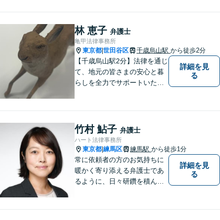
相談ください。
林 恵子
弁護士
亀甲法律事務所
東京都
世田谷区
千歳烏山駅
から徒歩2分
|
【千歳烏山駅2分】法律を通じ
詳細を見
て、地元の皆さまの安心と暮
る
らしを全力でサポートいたし
ます！丁寧にお話をお伺い、
分かりやすくご説明すること
を大切にしています。どんな
に複雑なお悩みでも、安心し
竹村 鮎子
弁護士
てご相談ください。※電話は
ハート法律事務所
面談予約のみ。【地域密着型
東京都
練馬区
練馬駅
から徒歩1分
|
の法律事務所】
常に依頼者の方のお気持ちに
詳細を見
暖かく寄り添える弁護士であ
る
るように、日々研鑽を積んで
おります。特に、練馬エリア
を中心に、東京２３区西部、
多摩地区、埼玉地区の方のご