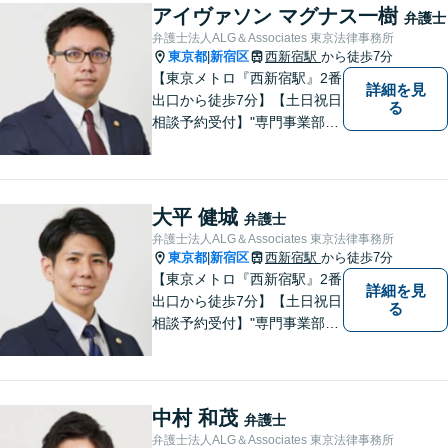
相談を多く受けております。
アイヴァソン マグナス一樹
弁護士
皆様が明るい未来を進めるよ
弁護士法人ALG＆Associates 東京法律事務所
うに、法律の面から力になり
東京都
新宿区
西新宿駅
から徒歩7分
|
ます。
【東京メトロ『西新宿駅』2番
詳細を見
出口から徒歩7分】【土日祝日
る
相談予約受付】"専門事業部
制"を導入し、所属弁護士の専
門性強化を図っています。ど
うぞお気軽にご相談くださ
い。
大平 健城
弁護士
弁護士法人ALG＆Associates 東京法律事務所
東京都
新宿区
西新宿駅
から徒歩7分
|
【東京メトロ『西新宿駅』2番
詳細を見
出口から徒歩7分】【土日祝日
る
相談予約受付】"専門事業部
制"を導入し、所属弁護士の専
門性強化を図っています。ど
うぞお気軽にご相談くださ
い。
中村 和茂
弁護士
弁護士法人ALG＆Associates 東京法律事務所