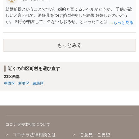
結婚前提ということですが、婚約と言えるレベルかどうか。 子供が欲
しいと言われて、避妊具をつけずに性交した結果 妊娠したのかどう
か。 相手が豹変して、金ないしおろせ、といったことは、不法 行為に
あたるでしょう。 精神疾患の原因が、相手の豹変と意に添わぬ中絶に
よるも のかどうか、説明付きの診断書が欲しいですね。 慰謝料請求
は、可能でしょう。
もっとみる
近くの市区町村を選び直す
23区西部
中野区
杉並区
練馬区
ココナラ法律相談について
ココナラ法律相談とは
ご意見・ご要望