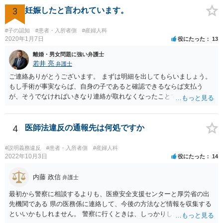
3
妊娠したと言われています。
#子の認知
#患者・入所者側
#産婦人科
2020年1月7日
役にたった
13
離婚・男女問題に強い弁護士
若井 亮
弁護士
ご連絡ありがとうございます。 まずは明細を出してもらいましょう。
もし手術が事実ならば、自身の子であると確認できるならば支払う
が、そうでなければいきなり連絡が取れなくなったことで不信感もあ
るし、自身の子であるか疑問に残る点もあるので、支払えないと回答
してはいかがでしょうか。 代理人となる場合ですが、事務所ごとにま
ちまちです。 弊所の場合、交渉をお受けするとなると20万円くらいが
4
医師法違反の通報先は何処ですか
多いかと思います。
#説明義務違反
#患者・入所者側
#産婦人科
2022年10月3日
役にたった
14
内藤 政信
弁護士
最初から警察に相談するよりも、医療安全支援センターと厚労省の出
先機関である 県の医務係に連絡して、今後の方法など情報を収集する
といいかもしれません。 警察に行くときは、しっかりした被害届ある