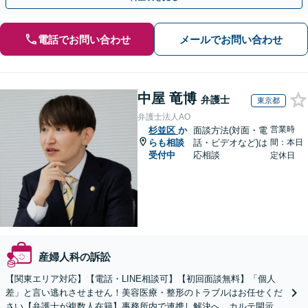
電話でお問い合わせ
メールでお問い合わせ
中屋 竜博
弁護士
東京都
弁護士法人AO
営業時
杉並区
か
面談方法(対面・電
らも相談
話・ビデオなど)は
間：本日
受付中
応相談
定休日
産婦人科の訴訟
【関東エリア対応】【電話・LINE相談可】【初回面談無料】「個人
差」と言い逃れさせません！美容医療・整形のトラブルはお任せくだ
さい【弁護士が複数人在籍】事務所内で連携し解決へ。カルテ開示や