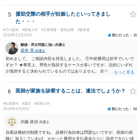
いは告発状を作成、持参して、相談に行くといいでしょう。
5
援助交際の相手が妊娠したといってきまし
た・・・
#子の認知
#産婦人科
#児童買春・援助交際
#被害者
2019年12月29日
役にたった
11
離婚・男女問題に強い弁護士
若井 亮
弁護士
初めまして。 ご相談内容を拝見しました。 ①中絶費用は折半でいいで
すか？ ★事実上、男性が負担するケースが多いですが、法的にいずれ
が負担すると決められているものではありません。 折半という考え方
もあるでしょう。 ②避妊しなかったが無理やりしたわけでもない、拒
否するそぶりもなかったので合意の上となるのか？ ★性行為について
の合意があることは特に問題にならないでしょう ③DNA鑑定をして事
6
医師が家族を診察することは、違法でしょうか？
実確認までしたほうがよいのか ★本当に妊娠をしており、こちらの子
であると主張するのであれば、DNA鑑定をするのも一つの選択肢にな
#生前贈与
#遺言
#産婦人科
るかと思います ④慰謝料請求されるのか ★慰謝料請求の根拠はないで
2018年4月20日
役にたった
10
しょう。合意に基づく性行為ですから、妊娠や病気などのリスクを受
け入れていると言えます。 当方行為が不法行為などに該当することは
内藤 政信
弁護士
ないかと思います。 相手方が揺さぶりをかけてくるようでしたら、代
自家診療給付制限ですね。 診療行為自体は問題ないですが、医師の保
理人を立てて、事実確認のほか対応の全てを任せてしまうというやり
険に 加入していれば、かかった費用を支払基金なりに 請求できない扱
方もあります。 妊娠をしたという話をベースにしたトラブルも多くあ