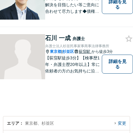
詳細を見
解決を目指したい等ご意向に
る
合わせて尽力します◆債権回
収：約3,000万円の請負代金を
早期に回収！多業種の豊富な
相談実績あり【建築・内装・
石川 一成
電気工事等】【請負代金、売
弁護士
掛代金】今すぐにお電話くだ
弁護士法人杉並民事家事商事法律事務所
さい。
東京都
杉並区
荻窪駅
から徒歩3分
|
【荻窪駅徒歩3分】【検事歴1
詳細を見
年・弁護士歴20年以上】常に
る
依頼者の方のお気持ちに沿っ
た事件の解決を目指し、法的
に最善のアドバイスをさせて
頂きます。当所は民事事件全
般を幅広く取り扱っていま
す。【初回面談無料】どんな
難件でも全力でお客様のお力
になります。
エリア
東京都、杉並区
変更