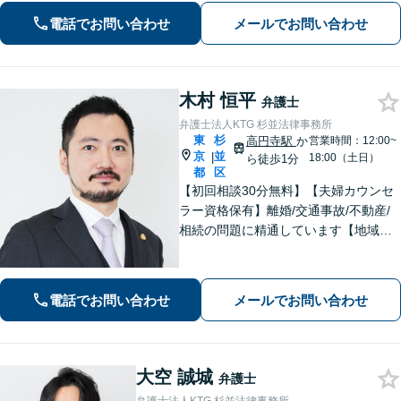
ましたら、お気軽にご相談ください。
電話でお問い合わせ
メールでお問い合わせ
木村 恒平
弁護士
弁護士法人KTG 杉並法律事務所
東
杉
高円寺駅
か
営業時間：12:00~
京
並
|
18:00（土日）
ら徒歩1分
都
区
【初回相談30分無料】【夫婦カウンセ
ラー資格保有】離婚/交通事故/不動産/
相続の問題に精通しています【地域に
密着した法律事務所】皆様に安心して
いただけるような頼もしい弁護士を目
指し、日々邁進しております【夜間・
電話でお問い合わせ
メールでお問い合わせ
土日相談可】
大空 誠城
弁護士