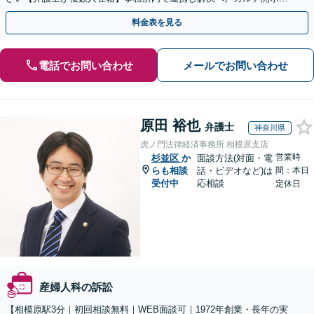
返金・賠償請求をサポートいたします【休日夜間面談可】
料金表を見る
電話でお問い合わせ
メールでお問い合わせ
原田 裕也
弁護士
神奈川県
虎ノ門法律経済事務所 相模原支店
営業時
杉並区
か
面談方法(対面・電
らも相談
話・ビデオなど)は
間：本日
受付中
応相談
定休日
産婦人科の訴訟
【相模原駅3分｜初回相談無料｜WEB面談可｜1972年創業・長年の実