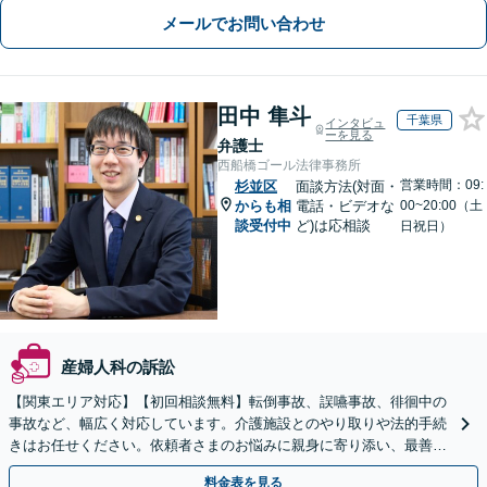
メールでお問い合わせ
田中 隼斗
千葉県
インタビュ
ーを見る
弁護士
西船橋ゴール法律事務所
営業時間：09:
杉並区
面談方法(対面・
からも相
電話・ビデオな
00~20:00（土
談受付中
ど)は応相談
日祝日）
産婦人科の訴訟
【関東エリア対応】【初回相談無料】転倒事故、誤嚥事故、徘徊中の
事故など、幅広く対応しています。介護施設とのやり取りや法的手続
きはお任せください。依頼者さまのお悩みに親身に寄り添い、最善の
結果が得られるように尽力いたします。
料金表を見る