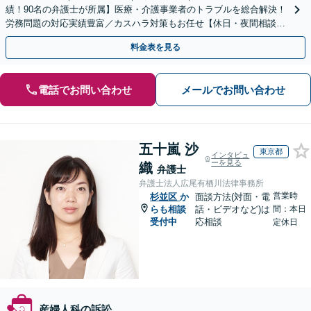
績！90名の弁護士が所属】医療・介護事業者のトラブルを総合解決！
労務問題の対応実績豊富／カスハラ対策もお任せ【休日・夜間相談可
／忙しい方にも安心の柔軟なサポート体制】
料金表を見る
電話でお問い合わせ
メールでお問い合わせ
五十嵐 沙
東京都
インタビュ
ーを見る
織
弁護士
弁護士法人広尾有栖川法律事務所
営業時
杉並区
か
面談方法(対面・電
らも相談
話・ビデオなど)は
間：本日
受付中
応相談
定休日
産婦人科の訴訟