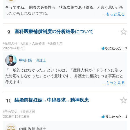
そうですね。 開腹の必要性も、状況次第であり得る、と言う思いがあ
ったかもしれないですね。
9
産科医療補償制度の分析結果について
#産婦人科
#患者・入所者側
#医療ミス
2022年4月7日
役にたった
3
中邨 鶴一
弁護士
「一般的ではなかった」というのは、「産婦人科ガイドラインに則っ
た対応をしなかった」という意味です。 弁護士に相談すべき事案だと
考えます。
10
結婚前提妊娠→中絶要求→精神疾患
#子の認知
#産婦人科
2019年12月16日
役にたった
1
内藤 政信
弁護士