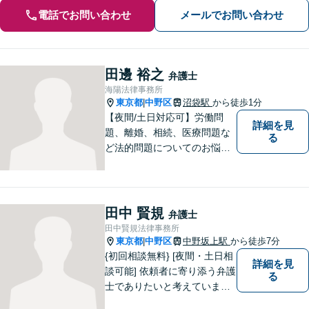
電話でお問い合わせ
メールでお問い合わせ
田邊 裕之
弁護士
海陽法律事務所
東京都
中野区
沼袋駅
から徒歩1分
|
【夜間/土日対応可】労働問
詳細を見
題、離婚、相続、医療問題な
る
ど法的問題についてのお悩み
は東京都中野区の海陽法律事
務所にご相談下さい。町の法
律家として、一つ一つきめ細
やかに案件に取り組みます。
田中 賢規
弁護士
田中賢規法律事務所
東京都
中野区
中野坂上駅
から徒歩7分
|
{初回相談無料} [夜間・土日相
詳細を見
談可能] 依頼者に寄り添う弁護
る
士でありたいと考えていま
す。どんな事でもお気軽にご