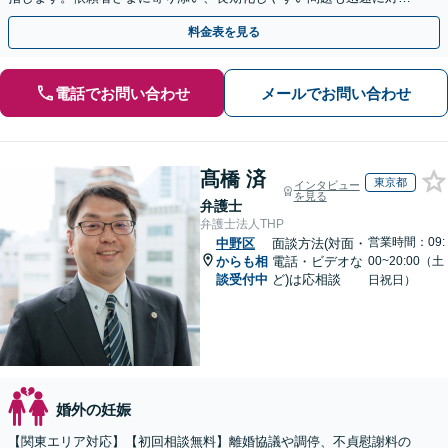
します【個室対応】
料金表を見る
電話でお問い合わせ
メールでお問い合わせ
髙橋 済
東京都
インタビュー
を見る
弁護士
弁護士法人THP
営業時間：09:
中野区
面談方法(対面・
からも相
電話・ビデオな
00~20:00（土
談受付中
ど)は応相談
日祝日）
婚外の妊娠
【関東エリア対応】【初回相談無料】離婚協議や調停、不貞慰謝料の