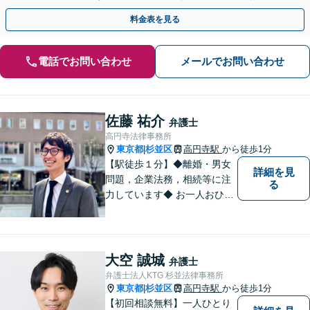
料金表を見る
電話でお問い合わせ
メールでお問い合わせ
佐藤 祐介
弁護士
高円寺法律事務所
東京都
杉並区
高円寺駅
から徒歩1分
|
【駅徒歩１分】◆離婚・男女
詳細を見
問題，企業法務，相続等に注
る
力しています◆ お一人おひと
りのお気持ちに即した，事案
ごとの解決策をご提案いたし
ます。
大空 誠城
弁護士
弁護士法人KTG 杉並法律事務所
東京都
杉並区
高円寺駅
から徒歩1分
|
【初回相談無料】一人ひとり