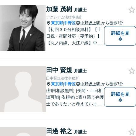
りで悩みや問題を抱える必要
加藤 茂樹
はありません。お気軽に弁護
弁護士
士にご相談ください【休日・
アクシアム法律事務所
夜間相談可】
東京都
中野区
中野坂上駅
から徒歩1分
|
【初回３０分相談無料】【土
詳細を見
日祝・夜間対応（要予約）】
る
【丸ノ内線、大江戸線】中野
坂上駅徒歩１分。 中野区、杉
並区、練馬区の皆様からご依
頼を多数いただいている地域
田中 賢規
密着型の弁護士です。 おかげ
弁護士
さまで、都内のみならず全国
田中賢規法律事務所
からご相談をいただいており
東京都
中野区
中野坂上駅
から徒歩7分
|
ます。
{初回相談無料} [夜間・土日相
詳細を見
談可能] 依頼者に寄り添う弁護
る
士でありたいと考えていま
す。どんな事でもお気軽にご
相談ください。
田邊 裕之
弁護士