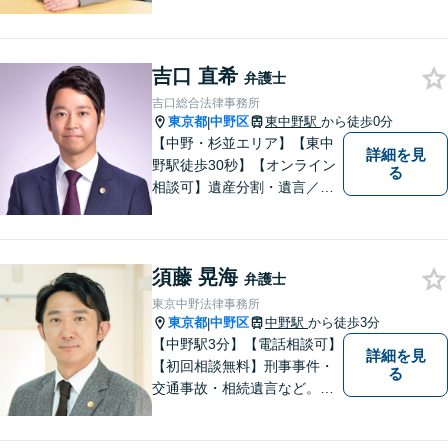
その他身近な法律問題につい
てお気軽にご相談ください。
女性弁護士が親身になってお
吉口 直希
話をお伺いいたします。
弁護士
吉口総合法律事務所
東京都
中野区
東中野駅
から徒歩0分
|
【中野・杉並エリア】【東中
詳細を見
野駅徒歩30秒】【オンライン
る
相談可】遺産分割・遺言／不
動産／企業法務【夜間対応
可】【年間230件相談対応】
スピーディーで丁寧な対応。
須藤 晃海
依頼者様の目線に立ち早期問
弁護士
題解決に取り組みます。お気
東京中野法律事務所
軽にご相談ください【完全個
東京都
中野区
中野駅
から徒歩3分
|
室】
【中野駅3分】【電話相談可】
詳細を見
【初回相談無料】刑事事件・
る
交通事故・相続遺言など。フ
ットワークの軽さと交渉力が
私の大きな強みです。おひと