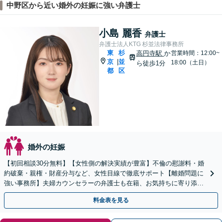
中野区から近い婚外の妊娠に強い弁護士
小島 麗香
弁護士
弁護士法人KTG 杉並法律事務所
東
杉
高円寺駅
か
営業時間：12:00~
京
並
|
18:00（土日）
ら徒歩1分
都
区
婚外の妊娠
【初回相談30分無料】【女性側の解決実績が豊富】不倫の慰謝料・婚
約破棄・親権・財産分与など、女性目線で徹底サポート【離婚問題に
強い事務所】夫婦カウンセラーの弁護士も在籍、お気持ちに寄り添っ
て解決策をご提案【お子様連れ】【土日祝・夜間面談可】
料金表を見る