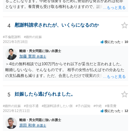
ることになります。中絶を強要するために脅迫的な発言があれば犯罪
となります。養育費も受け取る権利もありますので、認知等につきお
相手がきちんと対応しないのであれば弁護士にご相談されることをお
勧めします。
4
慰謝料請求されたが、いくらになるのか
#不倫慰謝料
#婚外の妊娠
2021年3月18日
役にたった
10
離婚・男女問題に強い弁護士
加藤 寛崇
弁護士
＞4社の無料相談では100万円からそれ以下が妥当だと言われました。
離婚しないなら、そんなものです。 相手の女性が払えばその分あなた
の支払義務も減ります。ただ、合意しただけで現実の支払がないなら
減りません。
5
妊娠したら逃げられました。
#婚外の妊娠
#音信不通
#慰謝料請求したい側
#子の認知
#中絶
#養育費
2021年12月11日
役にたった
12
離婚・男女問題に強い弁護士
原田 和幸
弁護士