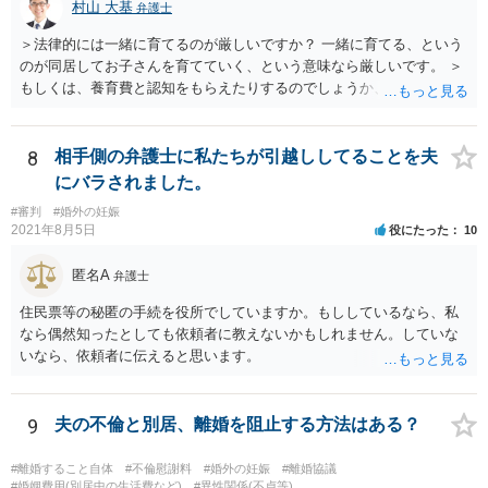
村山 大基
弁護士
＞法律的には一緒に育てるのが厳しいですか？ 一緒に育てる、という
のが同居してお子さんを育てていく、という意味なら厳しいです。 ＞
もしくは、養育費と認知をもらえたりするのでしょうか、 相手が認知
を拒む場合、調停や裁判などの手続きで認知を求める必要がありま
す。 また、認知されたことを前提に、父親として子を養う義務があり
ますので、 養育費を請求できます。 ただ、極端な話相手に収入がなか
8
相手側の弁護士に私たちが引越ししてることを夫
ったり、行方不明だったりすると、実際上の回収が難しい可能性はあ
にバラされました。
ります。
#審判
#婚外の妊娠
2021年8月5日
役にたった
10
匿名A
弁護士
住民票等の秘匿の手続を役所でしていますか。もししているなら、私
なら偶然知ったとしても依頼者に教えないかもしれません。していな
いなら、依頼者に伝えると思います。
9
夫の不倫と別居、離婚を阻止する方法はある？
#離婚すること自体
#不倫慰謝料
#婚外の妊娠
#離婚協議
#婚姻費用(別居中の生活費など)
#異性関係(不貞等)