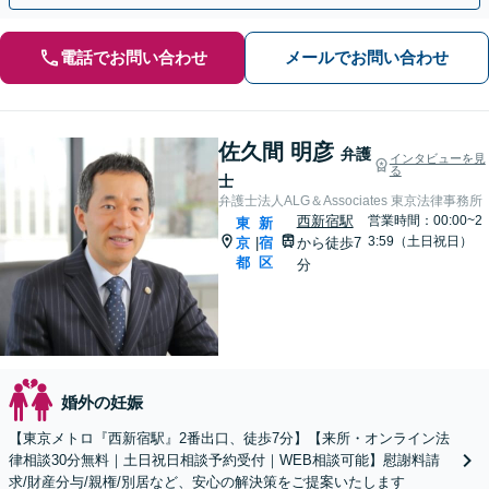
電話でお問い合わせ
メールでお問い合わせ
佐久間 明彦
弁護
インタビューを見
る
士
弁護士法人ALG＆Associates 東京法律事務所
西新宿駅
営業時間：00:00~2
東
新
3:59（土日祝日）
京
宿
から徒歩7
|
都
区
分
婚外の妊娠
【東京メトロ『西新宿駅』2番出口、徒歩7分】【来所・オンライン法
律相談30分無料｜土日祝日相談予約受付｜WEB相談可能】慰謝料請
求/財産分与/親権/別居など、安心の解決策をご提案いたします