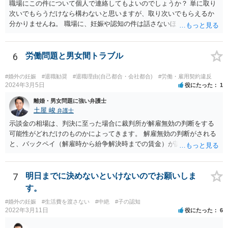
職場にこの件について個人で連絡してもよいのでしょうか？ 単に取り
次いでもらうだけなら構わないと思いますが、取り次いでもらえるか
分かりませんね。 職場に、妊娠や認知の件は話さないほうがよいと思
います。 それとも弁護士を通すべきなのでしょうか？ 相談者で対応が
難しいと思われれば、弁護士に入ってもらうことも検討されてくださ
い。 一度、お近くの弁護士に相談されてみてもよいと思います。
6
労働問題と男女間トラブル
#婚外の妊娠
#退職勧奨
#退職理由(自己都合・会社都合)
#労働・雇用契約違反
2024年3月5日
役にたった
1
離婚・男女問題に強い弁護士
土屋 峻
弁護士
示談金の相場は、判決に至った場合に裁判所が解雇無効の判断をする
可能性がどれだけのものかによってきます。 解雇無効の判断がされる
と、バックペイ（解雇時から紛争解決時までの賃金）が認められるの
で、解雇無効の判断をする可能性が高ければバックペイ＋解決金が基
準となります。解決金の基準は、半年から１年程度の賃金相当額くら
いだと思います。 この件は、弁護士に具体的な内容について、ご相談
7
明日までに決めないといけないのでお願いしま
された方がよい事案だと考えます。
す。
#婚外の妊娠
#生活費を渡さない
#中絶
#子の認知
2022年3月11日
役にたった
6