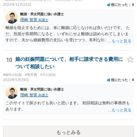
2024年12月22日
役にたった
8
離婚・男女問題に強い弁護士
理崎 智英
弁護士
離婚を阻止するためには、単に離婚に応じなければ良いだけです。 た
だ、別居が長期間になると、いずれにせよ離婚は認められてしまいま
すので、夫から婚姻費用の支払いを受けつつ、有利な離婚条件での離
婚を目指すというのが現実的な方策かと考えます。
10
娘の妊娠問題について、相手に請求できる費用に
ついて相談したい
#婚外の妊娠
#養育費
#子の認知
2023年5月29日
役にたった
8
離婚・男女問題に強い弁護士
理崎 智英
弁護士
このサイトで探されても良いと思います。 初回相談は無料の事務所も
あります。
もっとみる