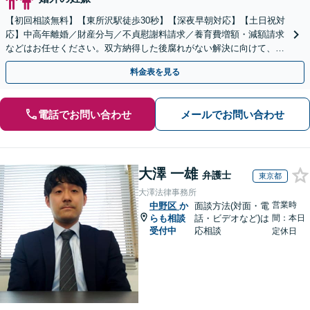
【初回相談無料】【東所沢駅徒歩30秒】【深夜早朝対応】【土日祝対
応】中高年離婚／財産分与／不貞慰謝料請求／養育費増額・減額請求
などはお任せください。双方納得した後腐れがない解決に向けて、全
力を尽くします。
料金表を見る
電話でお問い合わせ
メールでお問い合わせ
大澤 一雄
弁護士
東京都
大澤法律事務所
営業時
中野区
か
面談方法(対面・電
らも相談
話・ビデオなど)は
間：本日
受付中
応相談
定休日