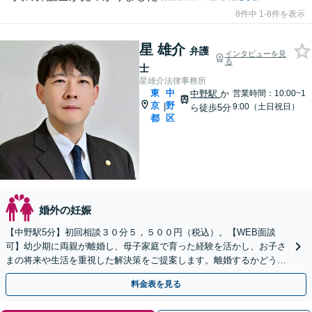
8件中 1-8件を表示
星 雄介
弁護
インタビューを見
る
士
星雄介法律事務所
東
中
中野駅
か
営業時間：10:00~1
京
野
|
9:00（土日祝日）
ら徒歩5分
都
区
婚外の妊娠
【中野駅5分】初回相談３０分５，５００円（税込）。【WEB面談
可】幼少期に両親が離婚し、母子家庭で育った経験を活かし、お子さ
まの将来や生活を重視した解決策をご提案します。離婚するかどうか
悩まれている方も、まずはご相談ください。
料金表を見る