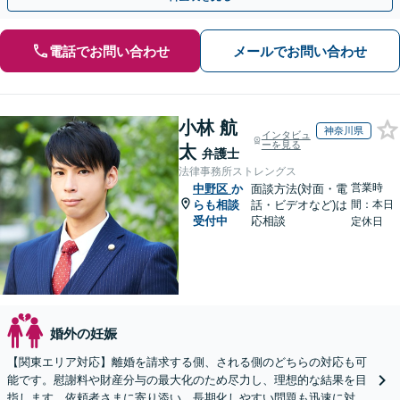
電話でお問い合わせ
メールでお問い合わせ
小林 航
神奈川県
インタビュ
ーを見る
太
弁護士
法律事務所ストレングス
営業時
中野区
か
面談方法(対面・電
らも相談
話・ビデオなど)は
間：本日
受付中
応相談
定休日
婚外の妊娠
【関東エリア対応】離婚を請求する側、される側のどちらの対応も可
能です。慰謝料や財産分与の最大化のため尽力し、理想的な結果を目
指します。依頼者さまに寄り添い、長期化しやすい問題も迅速に対応