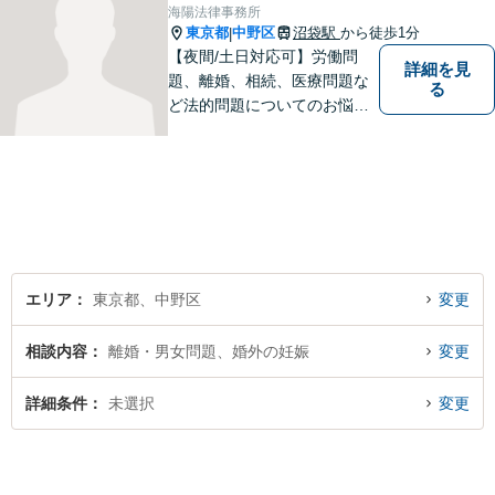
海陽法律事務所
東京都
中野区
沼袋駅
から徒歩1分
|
【夜間/土日対応可】労働問
詳細を見
題、離婚、相続、医療問題な
る
ど法的問題についてのお悩み
は東京都中野区の海陽法律事
務所にご相談下さい。町の法
律家として、一つ一つきめ細
やかに案件に取り組みます。
エリア
東京都、中野区
変更
相談内容
離婚・男女問題、婚外の妊娠
変更
詳細条件
未選択
変更