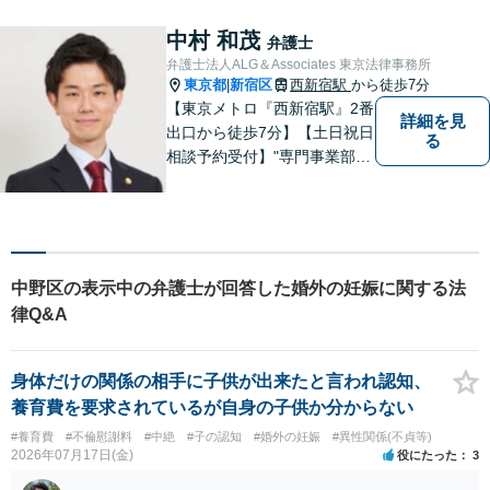
うぞお気軽にご相談くださ
い。
中村 和茂
弁護士
弁護士法人ALG＆Associates 東京法律事務所
東京都
新宿区
西新宿駅
から徒歩7分
|
【東京メトロ『西新宿駅』2番
詳細を見
出口から徒歩7分】【土日祝日
る
相談予約受付】"専門事業部
制"を導入し、所属弁護士の専
門性強化を図っています。ど
うぞお気軽にご相談くださ
い。
中野区の表示中の弁護士が回答した婚外の妊娠に関する法
律Q&A
身体だけの関係の相手に子供が出来たと言われ認知、
養育費を要求されているが自身の子供か分からない
#養育費
#不倫慰謝料
#中絶
#子の認知
#婚外の妊娠
#異性関係(不貞等)
2026年07月17日(金)
役にたった
3