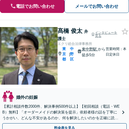
電話でお問い合わせ
メールでお問い合わせ
髙橋 俊太
弁
インタビューを
見る
護士
エクリ総合法律事務所
東
中
東中野駅
から
営業時間：本
京
野
|
日定休日
徒歩5分
都
区
婚外の妊娠
【累計相談件数2000件、解決事例500件以上】【初回相談（電話・WE
B）無料】「オーダーメイドの解決策を提示」依頼者様の話を丁寧に
うかがい、どんな不安があるのか、何を解決したいのかを正確に読み
取ります。【東京都在住以外の方も対応】
料金表を見る