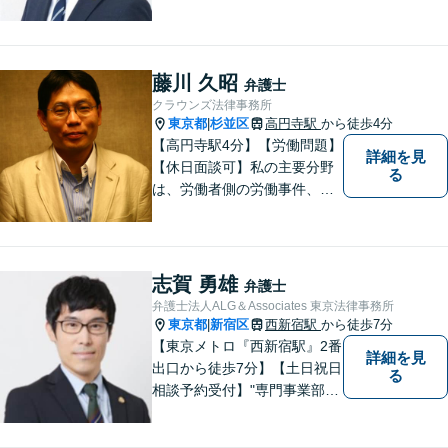
得できる形での問題解決を目
指して尽力いたします。信頼
いただける弁護士になれるよ
う日々精進して参ります。
藤川 久昭
弁護士
【夜間や休日相談も対応可
クラウンズ法律事務所
能】【メール・WEB面談可】
東京都
杉並区
高円寺駅
から徒歩4分
|
【高円寺駅4分】【労働問題】
詳細を見
【休日面談可】私の主要分野
る
は、労働者側の労働事件、企
業法務（顧問先約４０社）、
破産・再生・任意整理です。
相談件数、訴訟案件、交渉案
件を数多く担当しています。
志賀 勇雄
弁護士
依頼人さまにとって、最大限
弁護士法人ALG＆Associates 東京法律事務所
の効用を得られるように頑張
東京都
新宿区
西新宿駅
から徒歩7分
|
っています。
【東京メトロ『西新宿駅』2番
詳細を見
出口から徒歩7分】【土日祝日
る
相談予約受付】"専門事業部
制"を導入し、所属弁護士の専
門性強化を図っています。ど