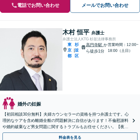
電話でお問い合わせ
メールでお問い合わせ
木村 恒平
弁護士
弁護士法人KTG 杉並法律事務所
東
杉
高円寺駅
か
営業時間：12:00~
京
並
|
18:00（土日）
ら徒歩1分
都
区
婚外の妊娠
【初回相談30分無料】夫婦カウンセラーの資格を持つ弁護士です。心
理的なケアを含め離婚全般の問題解決に自信があります！不倫慰謝料
や婚約破棄など男女問題に関するトラブルもお任せください。【夜
間・土日相談可】【お子様連れOK】
料金表を見る