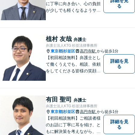
詳細を見
に丁寧に向き合い、心の負担
る
が少しでも軽くなるようサポ
ートいたします。問題の背景
にも目を向け、その先の暮ら
しまで見据えた支えを大切に
しています。【夜間や休日相
植村 友哉
弁護士
談も対応可能】【メール・WE
弁護士法人KTG 杉並法律事務所
B面談可】
東京都
杉並区
高円寺駅
から徒歩1分
|
【初回相談無料】弁護士とし
詳細を見
て働くうえでも、相談、依頼
る
をしてくださる皆様の笑顔を
見られるよう、不安や悩みに
真摯に向き合いながら解決へ
と導くことを心がけていま
す。【夜間や休日相談も対応
有田 聖司
弁護士
可能】【メール・WEB面談
弁護士法人KTG 杉並法律事務所
可】
東京都
杉並区
高円寺駅
から徒歩1分
|
【初回相談無料】ご相談者様
詳細を見
のお話に丁寧に耳を傾け、と
る
もに解決策を考えながら、納