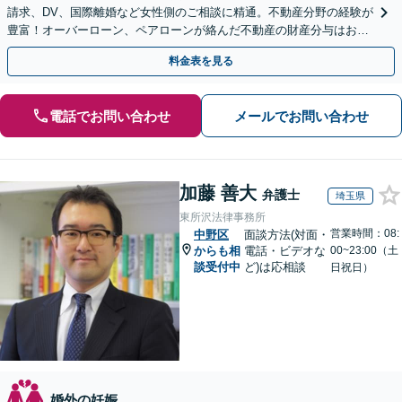
請求、DV、国際離婚など女性側のご相談に精通。不動産分野の経験が
豊富！オーバーローン、ペアローンが絡んだ不動産の財産分与はお任
せください【完全個室】【子連れ相談OK】
料金表を見る
電話でお問い合わせ
メールでお問い合わせ
加藤 善大
弁護士
埼玉県
東所沢法律事務所
営業時間：08:
中野区
面談方法(対面・
からも相
電話・ビデオな
00~23:00（土
談受付中
ど)は応相談
日祝日）
婚外の妊娠