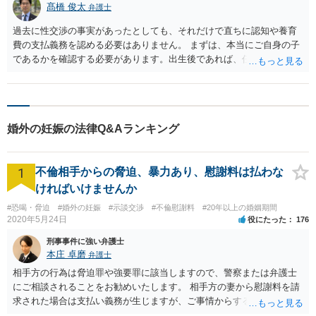
髙橋 俊太
弁護士
過去に性交渉の事実があったとしても、それだけで直ちに認知や養育
費の支払義務を認める必要はありません。 まずは、本当にご自身の子
であるかを確認する必要があります。出生後であれば、任意認知をす
るかどうかを判断する前に、DNA鑑定等により父子関係を確認するこ
とが考えられます。相手方が認知を求める場合、任意に応じなけれ
ば、最終的には認知調停や認知の訴え等で父子関係が問題になりま
す。 養育費については、法律上の父子関係が認められてから問題にな
婚外の妊娠の法律Q&Aランキング
るものです。したがって、現段階で父子関係が不明である以上、認知
や養育費について安易に認める回答は避けるべきです。 妊娠期間中の
収入補償についても、当然に全額支払義務が発生するものではありま
1
不倫相手からの脅迫、暴力あり、慰謝料は払わな
せん。妊娠・出産に伴う費用や負担について一定の協議がされること
はありますが、相手方の自営業収入の減少分をどこまで請求できるか
ければいけませんか
は、妊娠の経緯、合意内容、収入減少の立証、相当性等によって慎重
#恐喝・脅迫
#婚外の妊娠
#示談交渉
#不倫慰謝料
#20年以上の婚姻期間
に判断されます。 相手方に弁護士がついているのであれば、不用意な
2020年5月24日
役にたった
176
返信を避け、「父子関係が確認できるまでは認知・養育費の支払義務
を認めることはできない。出生後、適切な方法で父子関係を確認した
刑事事件に強い弁護士
本庄 卓磨
弁護士
い」という方向で対応するのが無難だと思われます。
相手方の行為は脅迫罪や強要罪に該当しますので、警察または弁護士
にご相談されることをお勧めいたします。 相手方の妻から慰謝料を請
求された場合は支払い義務が生じますが、ご事情からすると減額交渉
をする余地は十分にありそうです。