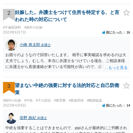
2
妊娠した。弁護士をつけて住所を特定する、と言
われた時の対応について
#不倫慰謝料
#婚外の妊娠
2023年6月7日
役にたった
16
小峰 将太郎
弁護士
お困りのようなので回答いたします。 相手に事実確認を求めるのは大
丈夫でしょう。むしろ、本当に弁護士をつけている場合、ご相談者様
に弁護士から直接連絡が来ている可能性が高いので、虚言の可能性も
確かにあります。 弁護士は身分や素性を非公開する意味はないので、
相手にそのことを聞くことに問題はありません。 逆に本当に弁護士を
つけているような場合はこちらも、弁護士に相談した方がよいかと考
3
望まない中絶の強要に対する法的対応と自己防衛
えます。 ご参考になれば幸いです。
策
#婚外の妊娠
#中絶
#子の認知
#養育費
#親族関係
#離婚協議
2023年4月9日
役にたった
14
俣野 政紀
弁護士
中絶を強要することはできませんので、pipiさんが最終的にご判断され