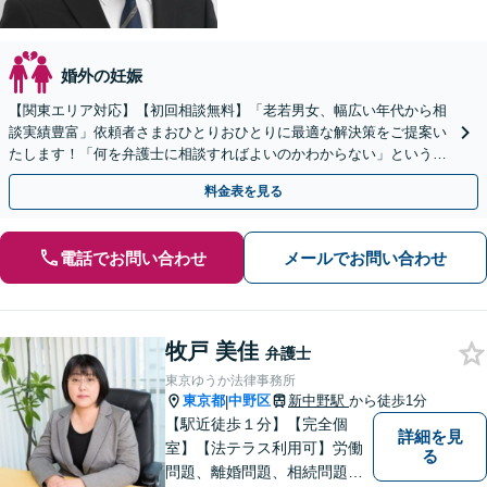
婚外の妊娠
【関東エリア対応】【初回相談無料】「老若男女、幅広い年代から相
談実績豊富」依頼者さまおひとりおひとりに最適な解決策をご提案い
たします！「何を弁護士に相談すればよいのかわからない」という方
も、まずはお気軽にご連絡ください【休日・夜間相談可】
料金表を見る
電話でお問い合わせ
メールでお問い合わせ
牧戸 美佳
弁護士
東京ゆうか法律事務所
東京都
中野区
新中野駅
から徒歩1分
|
【駅近徒歩１分】【完全個
詳細を見
室】【法テラス利用可】労働
る
問題、離婚問題、相続問題、