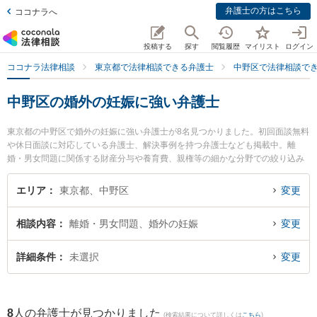
弁護士の方はこちら
ココナラへ
投稿する
探す
閲覧履歴
マイリスト
ログイン
ココナラ法律相談
東京都で法律相談できる弁護士
中野区で法律相談で
中野区の婚外の妊娠に強い弁護士
東京都の中野区で婚外の妊娠に強い弁護士が8名見つかりました。初回面談無料
や休日面談に対応している弁護士、解決事例を持つ弁護士なども掲載中。離
婚・男女問題に関係する財産分与や養育費、親権等の細かな分野での絞り込み
検索もでき便利です。特に星雄介法律事務所の星 雄介弁護士やエクリ総合法律
事務所の髙橋 俊太弁護士、東京ゆうか法律事務所の牧戸 美佳弁護士のプロフィ
エリア
東京都、中野区
変更
ール情報や弁護士費用、強みなどが注目されています。『中野区で土日や夜間
に発生した婚外の妊娠のトラブルを今すぐに弁護士に相談したい』『婚外の妊
相談内容
離婚・男女問題、婚外の妊娠
変更
娠のトラブル解決の実績豊富な近くの弁護士を検索したい』『初回相談無料で
婚外の妊娠を法律相談できる中野区内の弁護士に相談予約したい』などでお困
りの相談者さんにおすすめです。
詳細条件
未選択
変更
8
人の弁護士が見つかりました
(検索結果について詳しくは
こちら
)