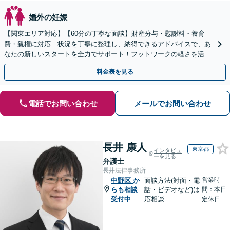
婚外の妊娠
【関東エリア対応】【60分の丁寧な面談】財産分与・慰謝料・養育
費・親権に対応｜状況を丁寧に整理し、納得できるアドバイスで、あ
なたの新しいスタートを全力でサポート！フットワークの軽さを活か
し、早期解決を目指します【立川駅7分：地域密着】
料金表を見る
電話でお問い合わせ
メールでお問い合わせ
長井 康人
東京都
インタビュ
ーを見る
弁護士
長井法律事務所
営業時
中野区
か
面談方法(対面・電
らも相談
話・ビデオなど)は
間：本日
受付中
応相談
定休日