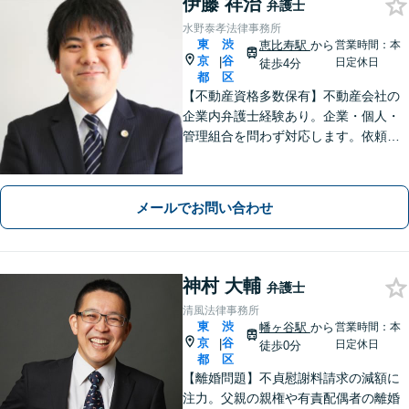
伊藤 祥治
弁護士
水野泰孝法律事務所
東
渋
恵比寿駅
から
営業時間：本
京
谷
|
日定休日
徒歩4分
都
区
【不動産資格多数保有】不動産会社の
企業内弁護士経験あり。企業・個人・
管理組合を問わず対応します。依頼者
さまにとっての最善を目指します。
【オンライン面談OK】【代官山駅4
分・恵比寿駅6分】
メールでお問い合わせ
神村 大輔
弁護士
清風法律事務所
東
渋
幡ヶ谷駅
から
営業時間：本
京
谷
|
日定休日
徒歩0分
都
区
【離婚問題】不貞慰謝料請求の減額に
注力。父親の親権や有責配偶者の離婚