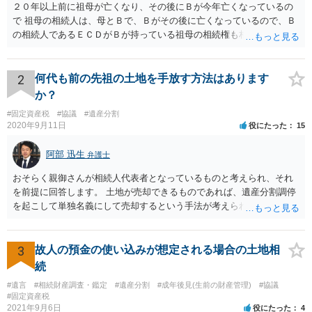
２０年以上前に祖母が亡くなり、その後にＢが今年亡くなっているの
で 祖母の相続人は、母とＢで、Ｂがその後に亡くなっているので、Ｂ
の相続人であるＥＣＤがＢが持っている祖母の相続権も相続すること
となります。 したがって、遺産分割協議するにも、相続放棄するにも
Ｅも行う必要があります。 Ｂの配偶者であるＥは常にＢの相続人とな
ります。
2
何代も前の先祖の土地を手放す方法はあります
か？
#固定資産税
#協議
#遺産分割
2020年9月11日
役にたった
15
阿部 迅生
弁護士
おそらく親御さんが相続人代表者となっているものと考えられ、それ
を前提に回答します。 土地が売却できるものであれば、遺産分割調停
を起こして単独名義にして売却するという手法が考えられます。 相続
人を見つけ出すことは時間と費用はかかりますが、実現できないこと
ではないです。問題は売却できる土地かどうかとどの程度で売却でき
るかになります。 売却できない又は売却できたとしてもわずかな金額
3
故人の預金の使い込みが想定される場合の土地相
であるとなれば、共有持ち分の放棄ができるかの検討になりますが、
続
放棄できたとしても時間と費用はかかるので、固定資産税の金額と比
#遺言
#相続財産調査・鑑定
#遺産分割
#成年後見(生前の財産管理)
#協議
較して費用対効果があるかどうかという検討になります。
#固定資産税
2021年9月6日
役にたった
4