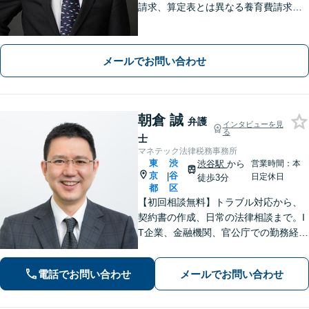
請求、算定表とは異なる養育費請求な
ど非定型的なケースにも注力【外国
人・国際問題】外国人の配偶者と離婚
したい方、離婚したい外国人配偶者の
メールでお問い合わせ
方にも対応。最後まで粘り強くサポー
トします。
朝倉 誠
弁護
インタビューを見
る
士
マネテック法律税務事務所
東
渋
渋谷駅
から
営業時間：本
京
谷
|
日定休日
徒歩3分
都
区
【初回相談無料】トラブル対応から、
契約書の作成、日常の法律相談まで。I
T企業、金融機関、官公庁での勤務経験
を有する弁護士が、あなたの法律問題
を解決に導きます。【電話・メール・
電話でお問い合わせ
メールでお問い合わせ
WEB面談可】【渋谷駅6分】