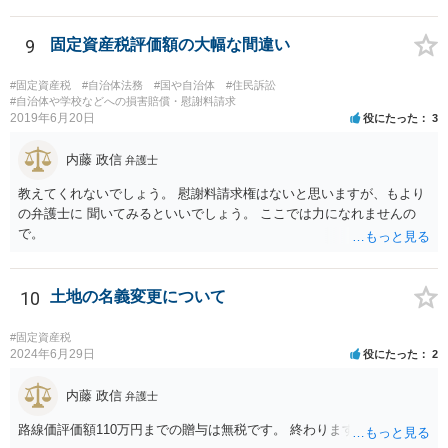
か？ 可能性はあります。 ただ一般的には不動産の競売になり
ます。 また、固定資産税は遺産分割協議が整わない限り、法定相続分
ではなくあくまで不可分債務（？）ということになって相続人全員、
9
固定資産税評価額の大幅な間違い
一蓮托生の義務が生じるのでしょうか？ 連帯納付義務があるの
で、相続人全員の責任となります。 あなたが立て替えておき、遺
#固定資産税
#自治体法務
#国や自治体
#住民訴訟
産分割の際に精算するのがよいと思います。 遺産分割協議が進ま
#自治体や学校などへの損害賠償・慰謝料請求
2019年6月20日
役にたった
3
ないのであれば、弁護士に相談して、遺産分割調停や審判を した
方が早く解決すると思います。
内藤 政信
弁護士
教えてくれないでしょう。 慰謝料請求権はないと思いますが、もより
の弁護士に 聞いてみるといいでしょう。 ここでは力になれませんの
で。
10
土地の名義変更について
#固定資産税
2024年6月29日
役にたった
2
内藤 政信
弁護士
路線価評価額110万円までの贈与は無税です。 終わります。