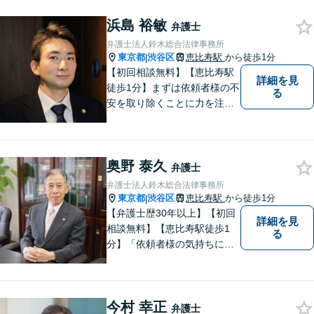
ています。一人ひとりとしっ
浜島 裕敏
かりと向き合い、迅速に粘り
弁護士
強くより良い解決を目指しま
弁護士法人鈴木総合法律事務所
す。お困りの場合、まずはご
東京都
渋谷区
恵比寿駅
から徒歩1分
|
相談ください。
【初回相談無料】【恵比寿駅
詳細を見
徒歩1分】まずは依頼者様の不
る
安を取り除くことに力を注い
でいます。スピード重視で、
法律面にとどまらない真の解
決を目指します。借金・刑事
奥野 泰久
事件・労働トラブル・離婚問
弁護士
題などお悩みのことはぜひご
弁護士法人鈴木総合法律事務所
相談ください。
東京都
渋谷区
恵比寿駅
から徒歩1分
|
【弁護士歴30年以上】【初回
詳細を見
相談無料】【恵比寿駅徒歩1
る
分】「依頼者様の気持ちにな
って、丁寧に」。常に新しい
情報や技術を取り入れつつ、
長年の経験を活かします。企
今村 幸正
業法務・借金・刑事事件・労
弁護士