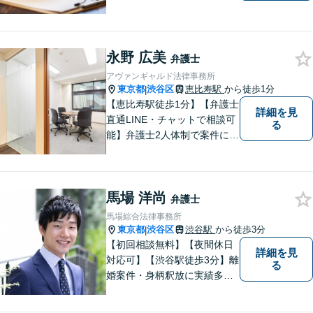
その他の裁判など、お困りの
際はご相談ください。WEB会
議システム導入で円滑にリー
永野 広美
ガルサービスをお届けしま
弁護士
す。
アヴァンギャルド法律事務所
東京都
渋谷区
恵比寿駅
から徒歩1分
|
【恵比寿駅徒歩1分】【弁護士
詳細を見
直通LINE・チャットで相談可
る
能】弁護士2人体制で案件に取
り組み、多角的な視点から迅
速に解決に導きます。依頼者
様のお話をしっかりと伺い、
馬場 洋尚
最適な解決策を提案【年中無
弁護士
休・早朝夜間対応可能（要予
馬場綜合法律事務所
約）】
東京都
渋谷区
渋谷駅
から徒歩3分
|
【初回相談無料】【夜間休日
詳細を見
対応可】【渋谷駅徒歩3分】離
る
婚案件・身柄釈放に実績多数
あり。離婚・不貞の慰謝料・
相続問題や刑事事件に注力し