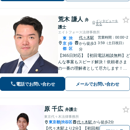
ます【渋谷区周辺企業様からのご相談
歓迎】
荒木 謙人
弁
インタビューを
見る
護士
エイトフォース法律事務所
代々木駅
営業時間：00:00~2
東
渋
3:59（土日祝日）
京
谷
から徒歩3
|
都
区
分
【365日対応】【初回電話相談無料】ど
んな事案もスピード解決！依頼者さま
の一番の理解者として尽力します！注
力分野は、刑事事件／詐欺・消費者問
題／インターネット／男女問題／相続
電話でお問い合わせ
メールでお問い合わせ
／債権回収／不動産／企業法務など
【完全個室】【代々木駅3分】
原 千広
弁護士
東京代々木法律事務所
東京都
渋谷区
代々木駅
から徒歩2分
|
【代々木駅より2分】【初回相