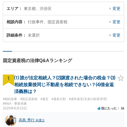
エリア
東京都、渋谷区
変更
相談内容
行政事件、固定資産税
変更
詳細条件
未選択
変更
固定資産税の法律Q&Aランキング
1
⑴ 誰が法定相続人？⑵譲渡された場合の税金？⑶
相続放棄後同じ不動産を相続できない？⑷借金返
済義務は？
#相続放棄
#固定資産税
#遺言
#遺産分割
#成年後見(生前の財産管理)
#M&A・事業承継
2020年6月23日
役にたった
16
高島 秀行
弁護士