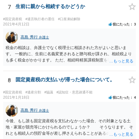
ついては、お父様自身が遺産分割手続をしなかったのですから、あき
7
生前に親から相続するかどうか
らめるしかないと思います。
#固定資産税
#遺言執行者の選任
#口座凍結解除
2021年4月12日
役にたった
3
高島 秀行
弁護士
税金の相談は、弁護士でなく税理士に相談された方がよいと思いま
す。 一般的に、生前に名義変更されると贈与税が課され、相続税より
も多く税金がかかります。 ただ、相続時精算課税制度を取れば、実質
的に相続税と同等の税金で済む可能性があります。 実際に税理士にど
ういう場合にどれくらい税金がかかるか計算してもらって どういう方
針を取るか決められたらよいと思います。
8
固定資産税の支払いが滞った場合について。
#固定資産税
#遺産分割
#協議
#認知症・意思疎通不能
2021年1月18日
役にたった
4
高島 秀行
弁護士
今後、もし誰も固定資産税を支払わなかった場合、その対象となる土
地・家屋が競売等にかけられるのでしょうか？ そうなります。 そ
れとも相続人の預貯金等が差し押さえられることがあるのでしょう