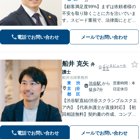
【顧客満足度99%】まずは依頼者様の
不安を取り除くことに力を注いでいま
す。スピード重視で、法律面にとどま
らない真の解決を目指します。借金・
刑事事件・離婚問題、不動産トラブ
電話でお問い合わせ
メールでお問い合わせ
ル、相続などお悩みのことはぜひご相
談ください。
船井 克矢
弁
インタビューを
見る
護士
船井法律事務所
東
渋
渋谷駅
から
営業時間：本
京
谷
|
日定休日
徒歩7分
都
区
【渋谷駅直結/渋谷スクランブルスクエ
ア内】【代表弁護士が直接対応】【初
回相談無料】契約書の作成、コンプラ
イアンス整備などの経営サポートか
ら、離婚や相続、労働トラブルなど幅
電話でお問い合わせ
メールでお問い合わせ
広く対応可能｡早期解決に向けて尽力し