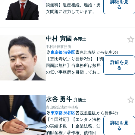
詳細を見
談無料】遺産相続、離婚・男
る
女問題に注力しています。
中村 寅國
弁護士
中村法律事務所
東京都
渋谷区
恵比寿駅
から徒歩3分
|
【恵比寿駅より徒歩2分】【初
詳細を見
回面談無料】当事務所は敷居
る
の低い事務所を目指しており
ます。刑事事件／相続問題／
離婚問題／不動産問題／労働
問題など、幅広く対応可能。
水谷 勇斗
【当日／夜間／休日対応可
弁護士
能】一人で悩まず一緒に問題
青山綜合法律事務所
を解決しましょう。お気軽に
東京都
渋谷区
表参道駅
から徒歩4分
|
ご相談下さい。
【全国対応】【エンタメ法務
詳細を見
の実績多数！】企業法務、知
る
的財産権／著作権、債権回収