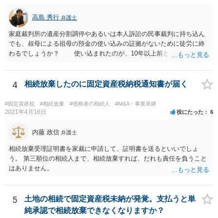
高島 秀行
弁護士
家庭裁判所の遺産分割調停やあるいは本人訴訟の民事裁判に持ち込ん
でも、叔母による祖母の預金の使い込みの証拠がないために徒労に終
わるでしょうか？ 使い込まれたのが、10年以上前ということだと
不当利得返還請求は時効で消滅している可能性があります。 ただ
し、不法行為の構成を取れば知ってから3年以内であれば、損害賠償請
求は可能です。 しかし、使い込みの立証をできるかどうかはわか
4
相続放棄したのに固定資産税納税通知書が届く
りません。 弁護士に面談で詳しい事情を話して相談された方がよ
いと思います。
#固定資産税
#相続放棄
#債務者の相続人
#M&A・事業承継
2021年4月16日
役にたった
6
内藤 政信
弁護士
相続放棄受理証明書を家裁に申請して、証明書を送るといいでしょ
う。 第三順位の相続人まで、相続放棄すれば、だれも責任を負うこと
はありません。
5
土地の相続で固定資産税未納が発覚。支払うと単
純承認で相続放棄できなくなりますか？