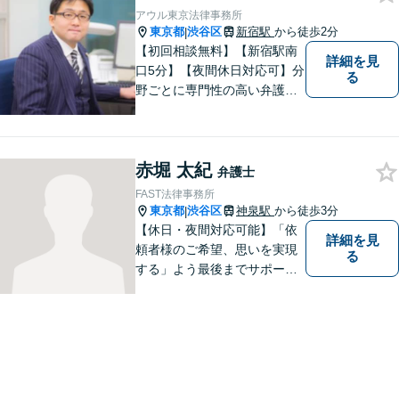
働トラブル・離婚問題などお
アウル東京法律事務所
悩みのことはぜひご相談下さ
東京都
渋谷区
新宿駅
から徒歩2分
|
い。
【初回相談無料】【新宿駅南
詳細を見
口5分】【夜間休日対応可】分
る
野ごとに専門性の高い弁護士
が対応、充実したリーガルサ
ービスの提供を目指します
赤堀 太紀
弁護士
FAST法律事務所
東京都
渋谷区
神泉駅
から徒歩3分
|
【休日・夜間対応可能】「依
詳細を見
頼者様のご希望、思いを実現
る
する」よう最後までサポート
いたします。どうぞお気軽に
ご相談ください。