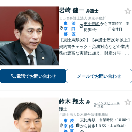
岩崎 健一
弁護士
ミカタ弁護士法人 東京事務所
東
渋
恵比寿駅
から
営業時間：本
京
谷
|
日定休日
徒歩8分
都
区
【恵比寿駅8分】【弁護士歴20年以上】
契約書チェック・労務対応など企業法
務の豊富な実績に加え、財産分与・親
権など離婚問題のご相談も100件以上の
実績あり。法人・個人問わず、誠実に
寄り添い最適な解決を目指します。
電話でお問い合わせ
メールでお問い合わせ
【初回相談可能】【WEB面談可能】
鈴木 翔太
弁
インタビューを
見る
護士
弁護士法人鈴木総合法律事務所
恵比寿駅
営業時間：10:00~1
東
渋
8:00（土日祝日）
京
谷
から徒歩1
|
都
区
分