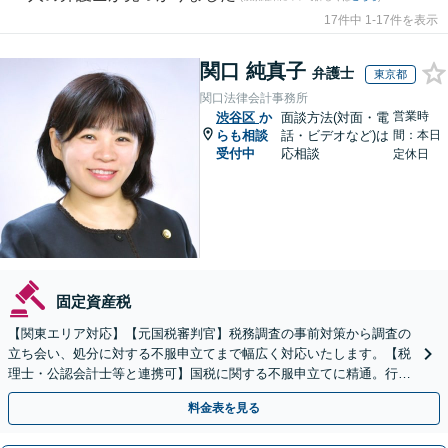
17件中 1-17件を表示
関口 純真子
弁護士
東京都
関口法律会計事務所
営業時
渋谷区
か
面談方法(対面・電
らも相談
話・ビデオなど)は
間：本日
受付中
応相談
定休日
固定資産税
【関東エリア対応】【元国税審判官】税務調査の事前対策から調査の
立ち会い、処分に対する不服申立てまで幅広く対応いたします。【税
理士・公認会計士等と連携可】国税に関する不服申立てに精通。行政
側の知見を活かしたサポートいたします
料金表を見る