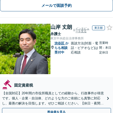
メールで面談予約
山岸 丈朗
東京都
インタビュ
ーを見る
弁護士
東京中央総合法律事務所
営業時
渋谷区
か
面談方法(対面・電
らも相談
話・ビデオなど)は
間：本日
受付中
応相談
定休日
固定資産税
【全国対応】20年間の市役所職員としての経験から、行政事件が得意
です。個人・企業・自治体、どのような方のご依頼にも真摯に対応
し、最善の解決を目指します。ぜひご相談ください。【休日・夜間相
談可】【ビデオ面談可】【銀座駅1分】
料金表を見る