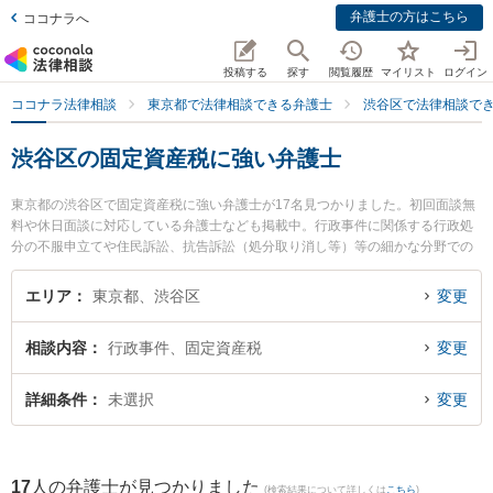
弁護士の方はこちら
ココナラへ
投稿する
探す
閲覧履歴
マイリスト
ログイン
ココナラ法律相談
東京都で法律相談できる弁護士
渋谷区で法律相談で
渋谷区の固定資産税に強い弁護士
東京都の渋谷区で固定資産税に強い弁護士が17名見つかりました。初回面談無
料や休日面談に対応している弁護士なども掲載中。行政事件に関係する行政処
分の不服申立てや住民訴訟、抗告訴訟（処分取り消し等）等の細かな分野での
絞り込み検索もでき便利です。特にやなせ代々木上原法律事務所の梁瀬 洋弁護
士や水野泰孝法律事務所の伊藤 祥治弁護士、清風法律事務所の神村 大輔弁護士
エリア
東京都、渋谷区
変更
のプロフィール情報や弁護士費用、強みなどが注目されています。『渋谷区で
土日や夜間に発生した固定資産税のトラブルを今すぐに弁護士に相談したい』
相談内容
行政事件、固定資産税
変更
『固定資産税のトラブル解決の実績豊富な近くの弁護士を検索したい』『初回
相談無料で固定資産税を法律相談できる渋谷区内の弁護士に相談予約したい』
などでお困りの相談者さんにおすすめです。
詳細条件
未選択
変更
17
人の弁護士が見つかりました
(検索結果について詳しくは
こちら
)