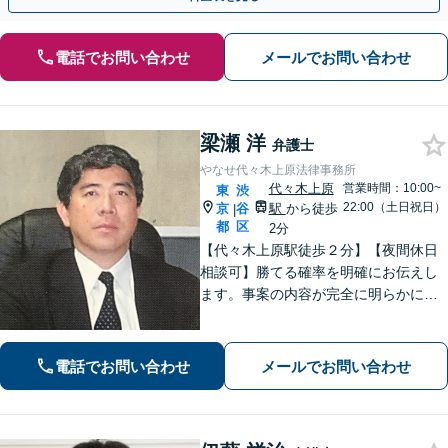
電話でお問い合わせ
メールでお問い合わせ
梁瀬 洋
弁護士
やなせ代々木上原法律事務所
代々木上原
営業時間：10:00~
東
渋
22:00（土日祝日）
京
谷
駅
から徒歩
|
都
区
2分
【代々木上原駅徒歩２分】【夜間休日
相談可】勝てる確率を明確にお伝えし
ます。事案の内容が完全に明らかにな
るまで、依頼者様のお話をじっくり伺
い、着実に実行します。都合の良いこ
とは一切言いません。安心しておまか
電話でお問い合わせ
メールでお問い合わせ
せください。