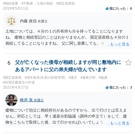
#相続放棄
#不動産・土地の相続
#固定資産税
2018年5月11日
役にたった
6
内藤 政信
弁護士
土地については、４分の１の共有持ち分を持ってることになります
ね。 建物と相続登記のことはわかりませんが。 固定資産税も４分の１
相続してることになりますね。 父に関し放棄しても、４分の１はあな
たが所有していることになりますね。 父の分を払わないようにすれ
ば、単純承認にはならないでしょう。 役所にも話を通しておいた方が
いいでしょう。 あるいは、相続して売却しても、滞納に追いつかない
6
父が亡くなった後母が相続しますが同じ敷地内に
ですかね。
あるアパートに父の弟夫婦が住んでいます
#固定資産税
#成年後見(生前の財産管理)
#遺言
#遺産分割
#協議
#自筆証書遺言の作成
2021年4月27日
役にたった
3
峰岸 泉
弁護士
建物について伯父に相続持分があるのですから、出て行けとは言えま
せん。対応としては、早く遺産分割協議（調停の申立て）をして、建
物をこちらで取得した後、出て行かせればいいでしょう。 建物の固定
資産税については、持分に応じた負担が考えられますが、時効にかか
っていない部分については請求すればいいと思います。 なお、家賃に