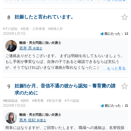
います。 それとも弁護士を通すべきなのでしょうか？ 相談者で対応が
難しいと思われれば、弁護士に入ってもらうことも検討されてくださ
い。 一度、お近くの弁護士に相談されてみてもよいと思います。
8
妊娠したと言われています。
#子の認知
#患者・入所者側
#産婦人科
2020年1月7日
役にたった
13
離婚・男女問題に強い弁護士
若井 亮
弁護士
ご連絡ありがとうございます。 まずは明細を出してもらいましょう。
もし手術が事実ならば、自身の子であると確認できるならば支払う
が、そうでなければいきなり連絡が取れなくなったことで不信感もあ
るし、自身の子であるか疑問に残る点もあるので、支払えないと回答
してはいかがでしょうか。 代理人となる場合ですが、事務所ごとにま
ちまちです。 弊所の場合、交渉をお受けするとなると20万円くらいが
9
妊娠5か月、音信不通の彼から認知・養育費の請
多いかと思います。
求のために
#離婚協議
#調停
#養育費
#音信不通
#子の認知
2024年7月3日
役にたった
11
離婚・男女問題に強い弁護士
黒木 佐紀
弁護士
簡単にはなりますが、ご回答いたします。 職場への連絡は、名誉毀損