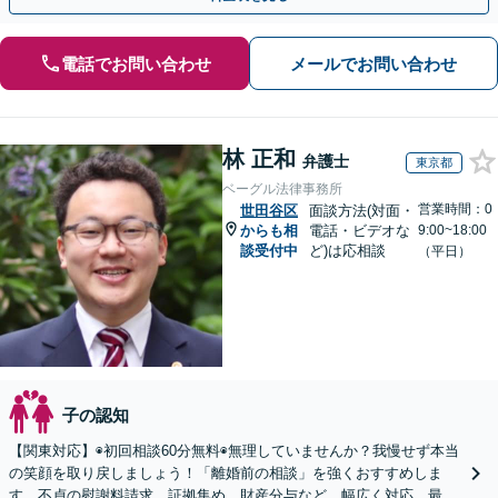
電話でお問い合わせ
メールでお問い合わせ
林 正和
弁護士
東京都
ベーグル法律事務所
営業時間：0
世田谷区
面談方法(対面・
からも相
電話・ビデオな
9:00~18:00
談受付中
ど)は応相談
（平日）
子の認知
【関東対応】◉初回相談60分無料◉無理していませんか？我慢せず本当
の笑顔を取り戻しましょう！「離婚前の相談」を強くおすすめしま
す。不貞の慰謝料請求、証拠集め、財産分与など、幅広く対応。最善