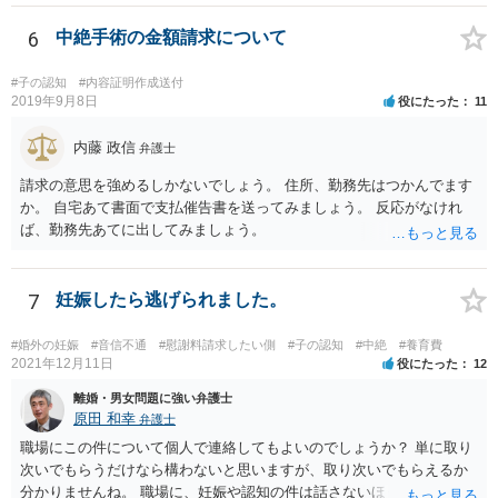
育費の増額調停を起こすこともできます。 仮に中絶する場合でも、相
手方が妊娠について話し合いをしっかりしてくれない場合には、慰謝
6
中絶手術の金額請求について
料請求などもできる可能性があります。 いずれにせよ、親御さんとの
関わりが不可欠となると思われますので、一度話し合った上で、法律
#子の認知
#内容証明作成送付
事務所へ早めのご相談をされたほうがよろしいかと思います。
2019年9月8日
役にたった
11
内藤 政信
弁護士
請求の意思を強めるしかないでしょう。 住所、勤務先はつかんでます
か。 自宅あて書面で支払催告書を送ってみましょう。 反応がなけれ
ば、勤務先あてに出してみましょう。
7
妊娠したら逃げられました。
#婚外の妊娠
#音信不通
#慰謝料請求したい側
#子の認知
#中絶
#養育費
2021年12月11日
役にたった
12
離婚・男女問題に強い弁護士
原田 和幸
弁護士
職場にこの件について個人で連絡してもよいのでしょうか？ 単に取り
次いでもらうだけなら構わないと思いますが、取り次いでもらえるか
分かりませんね。 職場に、妊娠や認知の件は話さないほうがよいと思