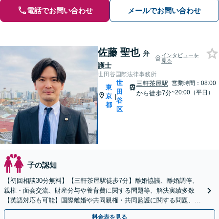
電話でお問い合わせ
メールでお問い合わせ
佐藤 聖也
弁
インタビューを
見る
護士
世田谷国際法律事務所
世
三軒茶屋駅
営業時間：08:00
東
田
~20:00（平日）
から徒歩7分
京
|
谷
都
区
子の認知
【初回相談30分無料】【三軒茶屋駅徒歩7分】離婚協議、離婚調停、
親権・面会交流、財産分与や養育費に関する問題等、解決実績多数
【英語対応も可能】国際離婚や共同親権・共同監護に関する問題、ハ
ーグ条約案件も対応可能です
料金表を見る