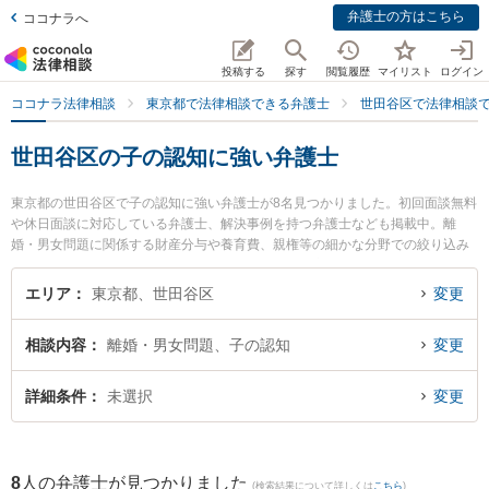
弁護士の方はこちら
ココナラへ
投稿する
探す
閲覧履歴
マイリスト
ログイン
ココナラ法律相談
東京都で法律相談できる弁護士
世田谷区で法律相談
世田谷区の子の認知に強い弁護士
東京都の世田谷区で子の認知に強い弁護士が8名見つかりました。初回面談無料
や休日面談に対応している弁護士、解決事例を持つ弁護士なども掲載中。離
婚・男女問題に関係する財産分与や養育費、親権等の細かな分野での絞り込み
検索もでき便利です。特に千歳烏山法律事務所の松宮 英人弁護士や世田谷国際
法律事務所の佐藤 聖也弁護士、弁護士法人東京あすなろ法律事務所の横溝 秀明
エリア
東京都、世田谷区
変更
弁護士のプロフィール情報や弁護士費用、強みなどが注目されています。『世
田谷区で土日や夜間に発生した子の認知のトラブルを今すぐに弁護士に相談し
相談内容
離婚・男女問題、子の認知
変更
たい』『子の認知のトラブル解決の実績豊富な近くの弁護士を検索したい』
『初回相談無料で子の認知を法律相談できる世田谷区内の弁護士に相談予約し
たい』などでお困りの相談者さんにおすすめです。
詳細条件
未選択
変更
8
人の弁護士が見つかりました
(検索結果について詳しくは
こちら
)