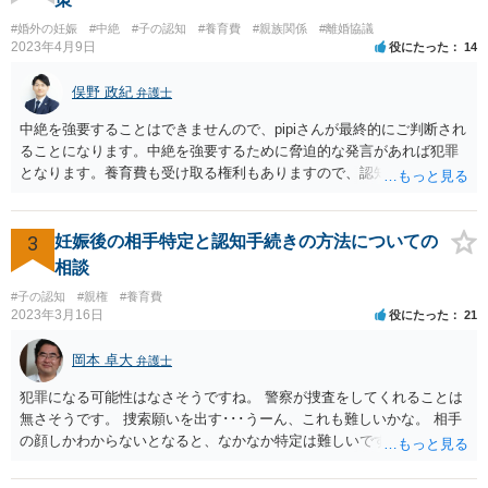
#婚外の妊娠
#中絶
#子の認知
#養育費
#親族関係
#離婚協議
2023年4月9日
役にたった
14
俣野 政紀
弁護士
中絶を強要することはできませんので、pipiさんが最終的にご判断され
ることになります。中絶を強要するために脅迫的な発言があれば犯罪
となります。養育費も受け取る権利もありますので、認知等につきお
相手がきちんと対応しないのであれば弁護士にご相談されることをお
勧めします。
3
妊娠後の相手特定と認知手続きの方法についての
相談
#子の認知
#親権
#養育費
2023年3月16日
役にたった
21
岡本 卓大
弁護士
犯罪になる可能性はなさそうですね。 警察が捜査をしてくれることは
無さそうです。 捜索願いを出す･･･うーん、これも難しいかな。 相手
の顔しかわからないとなると、なかなか特定は難しいですね。 お役に
立てず、すみません。