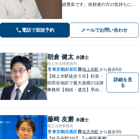
績豊富です。依頼者の方の気持ちに寄
り添い、迅速な行動で難しい問題にも
誠実に対応します。
電話で面談予約
メールでお問い合わせ
朝倉 健太
弁護士
桜上水法律事務所
東京都
杉並区
桜上水駅
から徒歩5分
|
【桜上水駅徒歩５分】杉並・
詳細を見
世田谷地区で最大規模の法律
る
事務所【相続・遺言】早めの
ご相談が解決への一番の近道
です【企業法務】契約書の作
成・リーガルチェックもご相
談下さい【借金・債務整理】
藤﨑 友磨
弁護士
生活再建に向けて伴走しま
藏王法律事務所
す！
東京都
目黒区
祐天寺駅
から徒歩3分
|
【祐天寺駅3分】【一般民事事