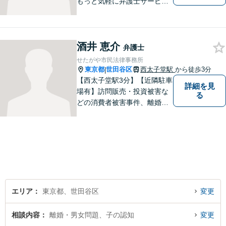
もっと気軽に弁護士サービス
をご利用いただきたいとの思
いから、さまざまなご相談に
幅広く対応いたします。日常
酒井 恵介
生活の法的トラブルは、基本
弁護士
的にどのようなことでもご相
せたがや市民法律事務所
談に応じます。お気軽にご相
東京都
世田谷区
西太子堂駅
から徒歩3分
|
談ください。
【西太子堂駅3分】【近隣駐車
詳細を見
場有】訪問販売・投資被害な
る
どの消費者被害事件、離婚・
相続などの家事事件、任意整
理・ 破産・個人再生、ヤミ金
被害などの多重債務事件、生
活保護の申請同行・審査請求
など 幅広い案件に全力で取り
組んでいます。
エリア
東京都、世田谷区
変更
相談内容
離婚・男女問題、子の認知
変更