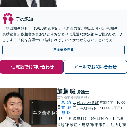
子の認知
【初回相談無料】【WEB面談対応】「老若男女、幅広い年代から相談
実績豊富」依頼者さまおひとりおひとりに最適な解決策をご提案いた
します！「何を弁護士に相談すればよいのかわからない」という方
も、まずはお気軽にご連絡ください【休日・夜間相談可】
料金表を見る
電話でお問い合わせ
メールでお問い合わせ
加藤 聡
弁護士
二ツ橋平和法律事務所
東
渋
代々木公園駅
営業時間：10:00
京
谷
|
~17:00（平日）
から徒歩7分
都
区
【初回相談無料】【休日対応可】労働
問題/不動産・建築/刑事事件に注力し実