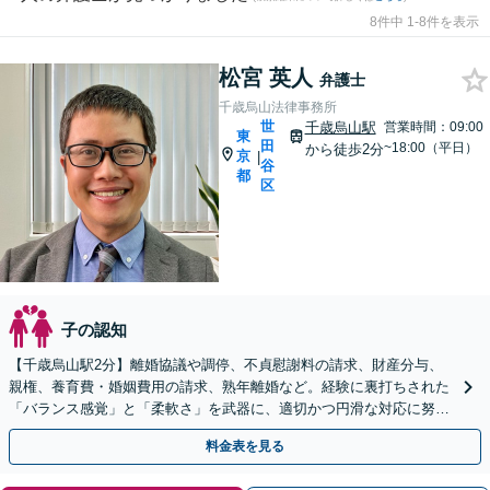
8件中 1-8件を表示
松宮 英人
弁護士
千歳烏山法律事務所
世
千歳烏山駅
営業時間：09:00
東
田
~18:00（平日）
から徒歩2分
京
|
谷
都
区
子の認知
【千歳烏山駅2分】離婚協議や調停、不貞慰謝料の請求、財産分与、
親権、養育費・婚姻費用の請求、熟年離婚など。経験に裏打ちされた
「バランス感覚」と「柔軟さ」を武器に、適切かつ円滑な対応に努め
ます【Zoom対応】【お子さま連れの相談可】
料金表を見る