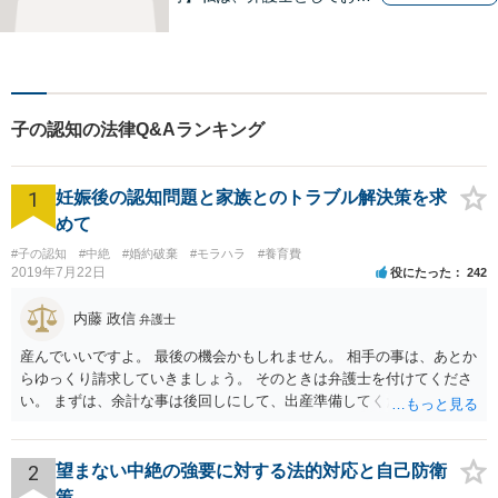
様の希望される解決策を法的
観点から整理し、その実現に
向けて全力を尽くすことが使
命だと考えています。 悩む前
に、ぜひ専門家である私にご
子の認知の法律Q&Aランキング
相談ください。
1
妊娠後の認知問題と家族とのトラブル解決策を求
めて
#子の認知
#中絶
#婚約破棄
#モラハラ
#養育費
2019年7月22日
役にたった
242
内藤 政信
弁護士
産んでいいですよ。 最後の機会かもしれません。 相手の事は、あとか
らゆっくり請求していきましょう。 そのときは弁護士を付けてくださ
い。 まずは、余計な事は後回しにして、出産準備してください。
2
望まない中絶の強要に対する法的対応と自己防衛
策