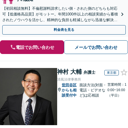
【初回相談無料】不倫慰謝料請求したい側・された側のどちらも対応
可【低価格高品質】がモットー。年間1000件以上の相談実績から蓄積
されたノウハウを活かし、精神的な負担も軽減しながら迅速な解決を
目指します。【休日・夜間相談あり】【ビデオ面談可】
料金表を見る
電話でお問い合わせ
メールでお問い合わせ
神村 大輔
弁護士
東京都
清風法律事務所
営業時間：1
世田谷区
面談方法(対面・
からも相
電話・ビデオな
0:00~16:00
談受付中
ど)は応相談
（平日）