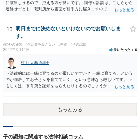
に該当しうるので、控える方が良いです。 調停や訴訟は、こちらから
連絡せずとも、裁判所から書面が相手方に届きますので、連絡不要で
す。 ご要望は認知や養育費の請求でしょうか？ 任意に応じてもらえな
いのであれば、調停や訴訟をするしかないかと思います。
10
明日までに決めないといけないのでお願いしま
す。
#婚外の妊娠
#生活費を渡さない
#中絶
#子の認知
2022年3月11日
役にたった
6
村山 大基
弁護士
＞法律的には一緒に育てるのが厳しいですか？ 一緒に育てる、という
のが同居してお子さんを育てていく、という意味なら厳しいです。 ＞
もしくは、養育費と認知をもらえたりするのでしょうか、 相手が認知
を拒む場合、調停や裁判などの手続きで認知を求める必要がありま
す。 また、認知されたことを前提に、父親として子を養う義務があり
ますので、 養育費を請求できます。 ただ、極端な話相手に収入がなか
もっとみる
ったり、行方不明だったりすると、実際上の回収が難しい可能性はあ
ります。
子の認知に関連する法律相談コラム