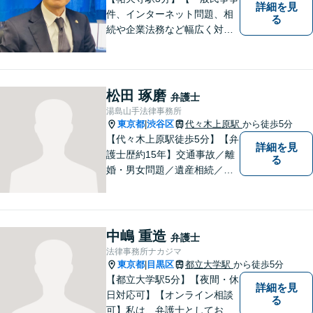
詳細を見
件、インターネット問題、相
る
続や企業法務など幅広く対応
可能！】皆様のお話を隅々ま
でお伺いし、納得のいく解決
へと導いてまいります。お困
りごとがあれば、なんでもご
松田 琢磨
弁護士
相談ください。スピーディで
湯島山手法律事務所
的確な解決方法をご提案いた
東京都
渋谷区
代々木上原駅
から徒歩5分
|
します。
【代々木上原駅徒歩5分】【弁
詳細を見
護士歴約15年】交通事故／離
る
婚・男女問題／遺産相続／債
権回収など、幅広い分野に精
通する弁護士。依頼者様の状
況を汲み取り、適切なソリュ
ーションを提案してまいりま
中嶋 重造
弁護士
す。まずはご相談を！
法律事務所ナカジマ
東京都
目黒区
都立大学駅
から徒歩5分
|
【都立大学駅5分】【夜間・休
詳細を見
日対応可】【オンライン相談
る
可】私は、弁護士としてお客