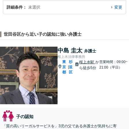
詳細条件
未選択
変更
世田谷区から近い子の認知に強い弁護士
中島 圭太
弁護士
桜上水法律事務所
東
杉
桜上水駅
か
営業時間：09:00~
京
並
|
21:00（平日）
ら徒歩5分
都
区
子の認知
「質の高いリーガルサービスを」3児の父である弁護士が気持ちに寄