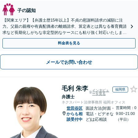
子の認知
【関東エリア】【弁護士歴15年以上】不貞の慰謝料請求の減額に注
力。父親の親権や有責配偶者の離婚請求、算定表とは異なる養育費請
求など長期化しがちな非定型的なケースにも粘り強く対応いたしま
す。【初回相談30分無料】【休日・夜間相談可】
料金表を見る
メールでお問い合わせ
毛利 朱李
福岡県
インタビュ
ーを見る
弁護士
ネクスパート法律事務所 福岡オフィス
営業時間：0
世田谷区
面談方法(対面・
からも相
電話・ビデオな
9:00~21:00
談受付中
ど)は応相談
（平日）