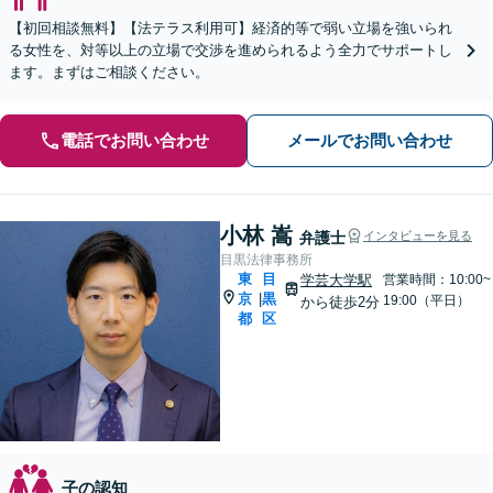
【初回相談無料】【法テラス利用可】経済的等で弱い立場を強いられ
る女性を、対等以上の立場で交渉を進められるよう全力でサポートし
ます。まずはご相談ください。
電話でお問い合わせ
メールでお問い合わせ
小林 嵩
弁護士
インタビューを見る
目黒法律事務所
東
目
学芸大学駅
営業時間：10:00~
京
黒
|
19:00（平日）
から徒歩2分
都
区
子の認知