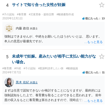
4
サイトで知り合った女性が妊娠
#子の認知
#養育費
#児童買春・援助交際
#離婚書類作成
2020年12月1日
役にたった
13
内藤 政信
弁護士
強制はできませんが、中絶をお願いしたほうがいいとは、 思います。
本人の意思が最優先ですが。
5
未成年で妊娠。産みたいが相手に支払い能力がな
い場合。
#養育費
#中絶
#子の認知
#慰謝料請求したい側
#離婚協議
2024年7月7日
役にたった
11
黒木 佐紀
弁護士
まずは任意で認知できないか検討することになりますが、最終的には
強制認知をした上で、養育費を取ることができると思われます。 前年
度の収入をもとに養育費は算出されますので、現時点では少額しか取
れないとしても、相手が大学を卒業して就職したら、そこで再度、養