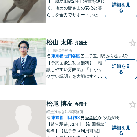
【千歳烏山駅2分】法律を通じ
詳細を見
て、地元の皆さまの安心と暮
る
らしを全力でサポートいたし
ます！丁寧にお話をお伺い、
分かりやすくご説明すること
を大切にしています。どんな
松山 太郎
に複雑なお悩みでも、安心し
弁護士
てご相談ください。※電話は
玉川法律事務所
面談予約のみ。【地域密着型
東京都
世田谷区
二子玉川駅
から徒歩4分
|
の法律事務所】
【予約面談は初回無料】「相
詳細を見
談しやすい雰囲気」「わかり
る
やすい説明」を大切にする事
務所【弁護士11年目】相談者
さまが求める真の解決を目指
します。不動産関連事件・相
松尾 博友
続・離婚に強み【二子玉川駅4
弁護士
分】【夜間面談OK】
経堂けやき法律事務所
東京都
世田谷区
経堂駅
から徒歩1分
|
【経堂駅徒歩1分】【初回相談
詳細を見
無料】【法テラス利用可能】
る