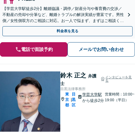
【学芸大学駅徒歩2分】離婚協議・調停／財産分与や養育費の交渉／
不動産の売却や分筆など、離婚トラブルの解決実績が豊富です。男性
側／女性側双方のご相談に対応。お一人で悩まず、まずはご相談くだ
さい【完全個室で対応】【当日・夜間・休日対応可】
料金表を見る
電話で面談予約
メールでお問い合わせ
鈴木 正之
弁護
インタビューを見
る
士
目黒法律事務所
東
目
学芸大学駅
営業時間：10:00~
京
黒
|
19:00（平日）
から徒歩2分
都
区