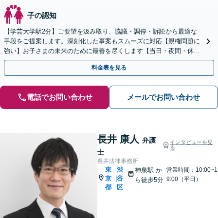
子の認知
【学芸大学駅2分】ご要望を汲み取り、協議・調停・訴訟から最適な
手段をご提案します。深刻化した事案もスムーズに対応【親権問題に
強い】お子さまの未来のために最善を尽くします【当日・夜間・休日
対応】
料金表を見る
電話でお問い合わせ
メールでお問い合わせ
長井 康人
弁護
インタビューを見
る
士
長井法律事務所
東
渋
神泉駅
か
営業時間：10:00~1
京
谷
|
9:00（平日）
ら徒歩5分
都
区