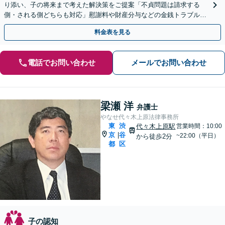
り添い、子の将来まで考えた解決策をご提案「不貞問題は請求する
側・される側どちらも対応」慰謝料や財産分与などの金銭トラブルも
お任せ【オンライン面談可】【休日相談可】【桜上水駅5分】
料金表を見る
電話でお問い合わせ
メールでお問い合わせ
梁瀬 洋
弁護士
やなせ代々木上原法律事務所
東
渋
代々木上原駅
営業時間：10:00
京
谷
|
~22:00（平日）
から徒歩2分
都
区
子の認知