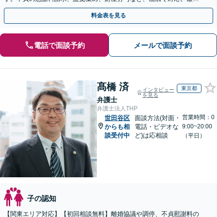
の解決をご提案し、最後まで丁寧にサポート【完全個室】
料金表を見る
電話で面談予約
メールで面談予約
髙橋 済
東京都
インタビュー
を見る
弁護士
弁護士法人THP
営業時間：0
世田谷区
面談方法(対面・
からも相
電話・ビデオな
9:00~20:00
談受付中
ど)は応相談
（平日）
子の認知
【関東エリア対応】【初回相談無料】離婚協議や調停、不貞慰謝料の