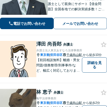
護士として親身にサポート【借金問
題】全国各地での解決実績多数！ご相
談は何度でも無料で、迅速かつ的確な
対応で満足度の高い解決を目指します
電話でお問い合わせ
メールでお問い合わせ
【相続・遺言】協議・調停・裁判に幅
広く対応【分割払い対応】【電話相談
OK】
澤田 尚吾郎
弁護士
弁護士法人東京あすなろ法律事務所
東京都
世田谷区
千歳烏山駅
から徒歩10分
|
【初回相談無料】離婚・男女
詳細を見
問題/債務整理/刑事事件/な
る
ど、幅広く対応しておりま
す。お困りごとは、すぐにご
相談ください！依頼者さまの
意向を汲み取り、希望を尊重
林 恵子
した弁護活動を行います。
弁護士
【電話相談可】
亀甲法律事務所
東京都
世田谷区
千歳烏山駅
から徒歩2分
|