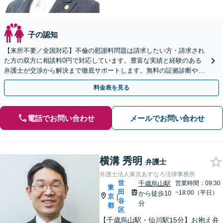
子の認知
【来所不要／全国対応】不倫の慰謝料問題は請求したい方・請求され
た方の双方に相談料0円で対応しています。豊富な実績と経験のある
弁護士が交渉から解決まで徹底サポートします。無料の証拠診断や着
手金の返還保証もありますので安心してご相談ください。
料金表を見る
電話でお問い合わせ
メールでお問い合わせ
横溝 秀明
弁護士
弁護士法人東京あすなろ法律事務所
世
千歳烏山駅
営業時間：09:30
東
田
~18:00（平日）
から徒歩10
京
|
谷
分
都
区
【千歳烏山駅・仙川駅15分】お抱え弁