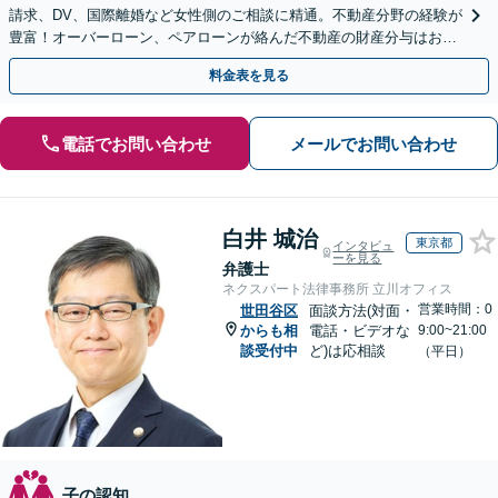
請求、DV、国際離婚など女性側のご相談に精通。不動産分野の経験が
豊富！オーバーローン、ペアローンが絡んだ不動産の財産分与はお任
せください【完全個室】【子連れ相談OK】
料金表を見る
電話でお問い合わせ
メールでお問い合わせ
白井 城治
東京都
インタビュ
ーを見る
弁護士
ネクスパート法律事務所 立川オフィス
営業時間：0
世田谷区
面談方法(対面・
からも相
電話・ビデオな
9:00~21:00
談受付中
ど)は応相談
（平日）
子の認知