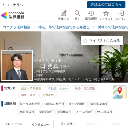
弁護士の方はこちら
ココナラへ
投稿する
探す
閲覧履歴
マイリスト
ログイン
ココナラ法律相談
神奈川県で法律相談できる弁護士
川崎市で法律相談
マイリストに入れる
やまぐち ゆうま
山口 勇真
弁護士
川崎オアシス法律事務所
川崎駅
神奈川県
川崎市川崎区東田町１－２ いちご川崎ビル４０１Ｂ
注力分野
借金・債務整理
不動産・住まい
離婚・男女問題
相続・遺言
交通事故
対応体制
法テラス利用可
分割払い利用可
後払い利用可
初回面談無料
休日面談可
夜間面談可
電話相談可
メール相談可
WEB面談可
プロフィール
注力分野
事例紹介
料金表
インタビュー