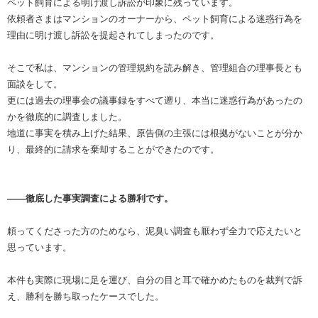
ペット飼育による明け渡し訴訟が印象に残っています。
依頼者さまはマンションのオーナーから、ペット飼育による迷惑行為を
理由に明け渡し訴訟を提起されてしまったのです。
そこで私は、マンションの管理規約を読み解き、管理組合の理事長とも
面談をして。
更には過去の理事会の議事録をすべて遡り、本当に迷惑行為があったの
かを徹底的に調査しました。
地道に事実を積み上げた結果、原告側の主張には根拠がないことが分か
り、最終的に請求を棄却することができたのです。
――徹底した事実調査による勝利です。
頼ってくださった方のためなら、泥臭い調査も厭わず全力で応えたいと
思っています。
本件も実際に現場に足を運び、自分の目と耳で確かめたものを裁判で訴
え、勝利を勝ち取ったケースでした。