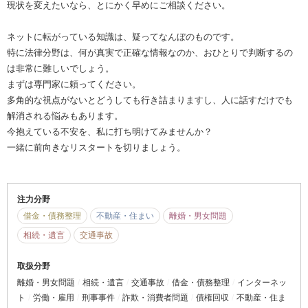
現状を変えたいなら、とにかく早めにご相談ください。
ネットに転がっている知識は、疑ってなんぼのものです。
特に法律分野は、何が真実で正確な情報なのか、おひとりで判断するの
は非常に難しいでしょう。
まずは専門家に頼ってください。
多角的な視点がないとどうしても行き詰まりますし、人に話すだけでも
解消される悩みもあります。
今抱えている不安を、私に打ち明けてみませんか？
一緒に前向きなリスタートを切りましょう。
注力分野
借金・債務整理
不動産・住まい
離婚・男女問題
相続・遺言
交通事故
取扱分野
離婚・男女問題
相続・遺言
交通事故
借金・債務整理
インターネッ
ト
労働・雇用
刑事事件
詐欺・消費者問題
債権回収
不動産・住ま