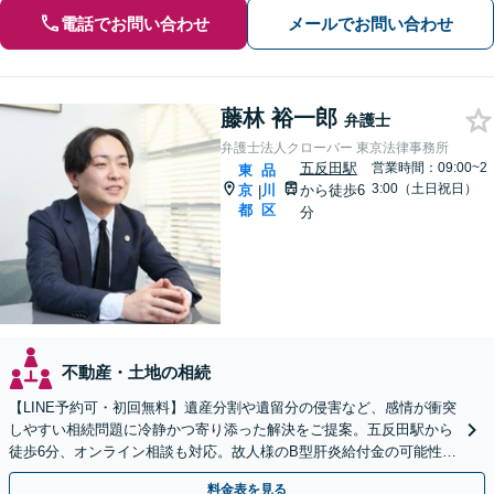
電話でお問い合わせ
メールでお問い合わせ
藤林 裕一郎
弁護士
弁護士法人クローバー 東京法律事務所
五反田駅
営業時間：09:00~2
東
品
3:00（土日祝日）
京
川
から徒歩6
|
都
区
分
不動産・土地の相続
【LINE予約可・初回無料】遺産分割や遺留分の侵害など、感情が衝突
しやすい相続問題に冷静かつ寄り添った解決をご提案。五反田駅から
徒歩6分、オンライン相談も対応。故人様のB型肝炎給付金の可能性に
も目を配り、ご遺族の利益を全力で支援します。
料金表を見る