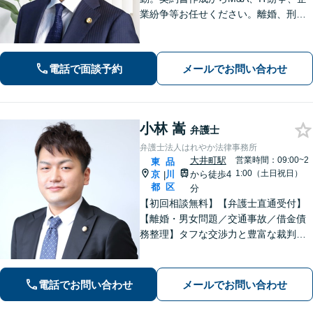
業紛争等お任せください。離婚、刑事
事件、労働問題、債権回収、知的財産
等も対応可能です【WEB面談可】【大
崎駅徒歩1分】【弁護士歴10年以上】
電話で面談予約
メールでお問い合わせ
小林 嵩
弁護士
弁護士法人はれやか法律事務所
大井町駅
営業時間：09:00~2
東
品
1:00（土日祝日）
京
川
から徒歩4
|
都
区
分
【初回相談無料】【弁護士直通受付】
【離婚・男女問題／交通事故／借金債
務整理】タフな交渉力と豊富な裁判の
経験を武器に、徹底的に戦い抜きま
す。オーダーメイドで質の高いサービ
スを提供します。【大井町駅徒歩2分】
電話でお問い合わせ
メールでお問い合わせ