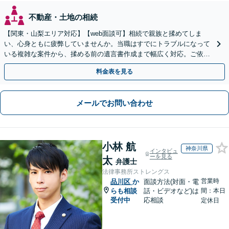
不動産・土地の相続
【関東・山梨エリア対応】【web面談可】相続で親族と揉めてしま
い、心身ともに疲弊していませんか。当職はすでにトラブルになって
いる複雑な案件から、揉める前の遺言書作成まで幅広く対応。ご依頼
者様の心に最後まで寄り添います。【休日面談可】
料金表を見る
メールでお問い合わせ
小林 航
神奈川県
インタビュ
ーを見る
太
弁護士
法律事務所ストレングス
営業時
品川区
か
面談方法(対面・電
らも相談
話・ビデオなど)は
間：本日
受付中
応相談
定休日