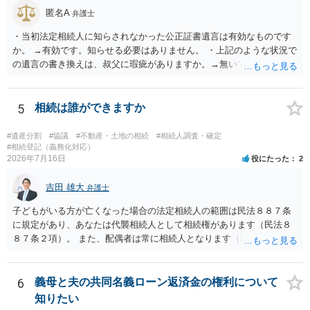
匿名A
弁護士
・当初法定相続人に知らされなかった公正証書遺言は有効なものです
か。 →有効です。知らせる必要はありません。 ・上記のような状況で
の遺言の書き換えは、叔父に瑕疵がありますか。→無いです。 ・分割
する場合の比率は、現状で、客観的に見てどの程度が妥当と考えられ
ますか。 →本人が自由に決められますので、どこが妥当とは言えない
です。客観的な基準もありません。 ・できれば穏やかに、分割を拒否
5
相続は誰ができますか
することはできますか。 →分割を拒否するということは、遺産はいら
ないということでしょうか。遺言で、受取を指定されててもいらない
#遺産分割
#協議
#不動産・土地の相続
#相続人調査・確定
と拒否することはできます。理由を説明する必要はありません。
#相続登記（義務化対応）
2026年7月16日
役にたった
2
吉田 雄大
弁護士
子どもがいる方が亡くなった場合の法定相続人の範囲は民法８８７条
に規定があり、あなたは代襲相続人として相続権があります（民法８
８７条２項）。 また、配偶者は常に相続人となります（民法８９０
条）。 「祖父の子供３人」の方の配偶者がご健在であれば、その方に
も相続権があります。つまり、孫５人に加えて「おじ又はおば」にも
相続権がある可能性があります。
6
義母と夫の共同名義ローン返済金の権利について
知りたい