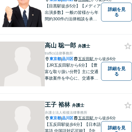
【目黒駅徒歩5分】【メディア
詳細を見
出演多数】一般の皆様から年
る
間約300件の法律相談を承
り、問題解決に貢献して参り
ました。30年の豊富な経験と
実績を持つベテラン弁護士が
高山 聡一郎
率いるチームが、迅速かつ的
弁護士
確に対応いたします。
traffics法律事務所
東京都
品川区
五反田駅
から徒歩6分
|
【JR五反田駅から6分】【豊
詳細を見
富な取り扱い分野】主に交通
る
事故案件を中心に、交通事故
被害者の代理人となって保険
会社との交渉に日々尽力して
まいりました。何かお困りご
王子 裕林
とやお悩みがございました
弁護士
ら、お気軽にご相談くださ
弁護士法人裕後法律事務所
い。
東京都
品川区
五反田駅
から徒歩6分
|
【五反田駅徒歩6分】【日本語
詳細を見
英語 中国語対応可能】【中