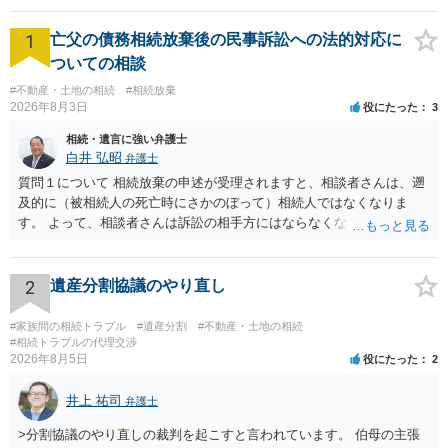
1
亡父の債務相続放棄後の民事訴訟への法的対応に
ついての相談
#不動産・土地の相続
#相続放棄
2026年8月3日
役にたった
3
相続・遺言に強い弁護士
白井 弘昭
弁護士
質問１について 相続放棄の申述が受理されますと、相談者さんは、遡
及的に（被相続人の死亡時にさかのぼって）相続人ではなくなりま
す。 よって、相談者さんは訴訟の相手方にはならなくなるので（明け
渡し請求の対象ではなくなるので）請求棄却となります。 相続放棄受
理証明を家庭裁判所で取得し、コピーを答弁書に添えて裁判所に提出
してください。 質問２について 請求棄却を求める答弁書を提出すれ
2
遺産分割協議のやり直し
ば、第１回期日は出席する必要がありません。その日は差支え（用事
があり出席できない）との記載で十分です。 質問３について 弁護士で
#家族間の相続トラブル
#遺産分割
#不動産・土地の相続
はないので、ｍｉｎｔｓでの提出の必要は無いと思います。郵送（期
#相続トラブルの代理交渉
2026年8月5日
役にたった
2
限までに届けばよい）で十分です。 詳細は、書面記載の裁判所書記官
にお問い合わせください。 以上、ご参考まで。
井上 祐司
弁護士
>分割協議のやり直しの裁判を起こすと言われています。 伯母の主張