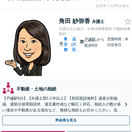
12件中 1-12件を表示
角田 紗弥香
弁護士
弁護士法人森川・中塚法律事務所 戸越銀座事
務所
東
品
戸越駅
から
営業時間：本
京
川
|
日定休日
徒歩6分
都
区
不動産・土地の相続
【戸越駅6分】【弁護士歴1３年以上】【初回面談無料】遺産分割協
議、遺留分侵害額請求、遺言書作成など幅広く対応。相続人の数が多
い場合や不動産がある場合など、複雑な相続もお任せください。迅速
な対応で早期解決を目指します。【電話・メール相談可】
料金表を見る