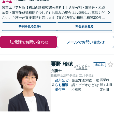
関東エリア対応【初回面談相談30分無料！】遺産分割・遺留分・相続
放棄・遺言作成等相続で少しでもお悩みの場合はお気軽にお電話くだ
さい。弁護士が直接電話対応します【直近1年間の相続ご相談300件以
上！＆相続の著書・セミナー多数】弁護士複数所属
事例を見る(1件)
料金表を見る
電話でお問い合わせ
メールでお問い合わせ
粟野 瑞穂
東京都
インタビュ
ーを見る
弁護士
原後綜合法律事務所 立川事務所
営業時
品川区
か
面談方法(対面・電
らも相談
話・ビデオなど)は
間：本日
受付中
応相談
定休日