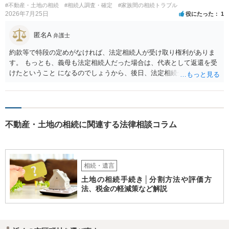
#不動産・土地の相続
#相続人調査・確定
#家族間の相続トラブル
2026年7月25日
役にたった
1
匿名A
弁護士
約款等で特段の定めがなければ、法定相続人が受け取り権利がありま
す。 もっとも、義母も法定相続人だった場合は、代表として返還を受
けたということ になるのでしょうから、後日、法定相続分に基づいて
精算を求めることは可能と思います。
不動産・土地の相続に関連する法律相談コラム
相続・遺言
土地の相続手続き│分割方法や評価方
法、税金の軽減策など解説