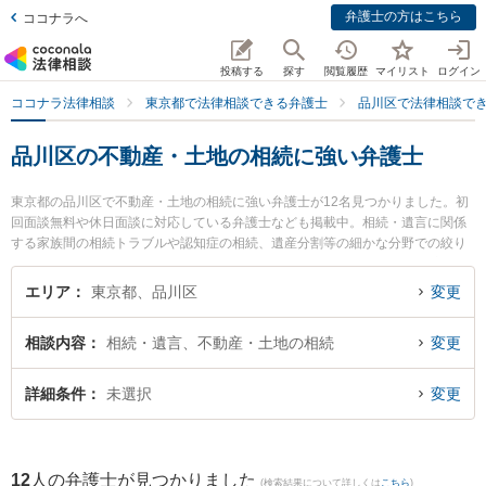
弁護士の方はこちら
ココナラへ
投稿する
探す
閲覧履歴
マイリスト
ログイン
ココナラ法律相談
東京都で法律相談できる弁護士
品川区で法律相談で
品川区の不動産・土地の相続に強い弁護士
東京都の品川区で不動産・土地の相続に強い弁護士が12名見つかりました。初
回面談無料や休日面談に対応している弁護士なども掲載中。相続・遺言に関係
する家族間の相続トラブルや認知症の相続、遺産分割等の細かな分野での絞り
込み検索もでき便利です。特に弁護士法人森川・中塚法律事務所 戸越銀座事務
所の角田 紗弥香弁護士や弁護士法人クローバー 東京法律事務所の藤林 裕一郎
エリア
東京都、品川区
変更
弁護士、阿田川総合法律事務所の阿田川 敦史弁護士のプロフィール情報や弁護
士費用、強みなどが注目されています。『品川区で土日や夜間に発生した不動
相談内容
相続・遺言、不動産・土地の相続
変更
産・土地の相続のトラブルを今すぐに弁護士に相談したい』『不動産・土地の
相続のトラブル解決の実績豊富な近くの弁護士を検索したい』『初回相談無料
で不動産・土地の相続を法律相談できる品川区内の弁護士に相談予約したい』
詳細条件
未選択
変更
などでお困りの相談者さんにおすすめです。
12
人の弁護士が見つかりました
(検索結果について詳しくは
こちら
)