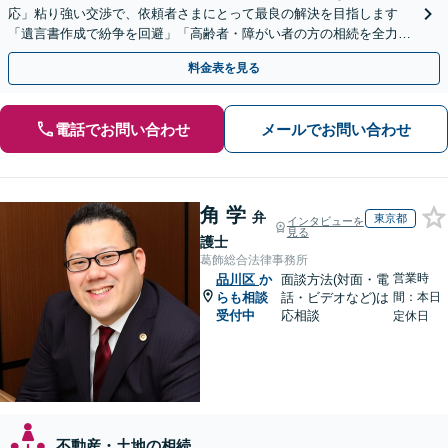
応」粘り強い交渉で、依頼者さまにとって最良の解決を目指します
「遺言書作成で紛争を回避」「高齢者・障がい者の方の相続を全力サ
ポート」【全国出張】【完全個室制】【バリアフリー対応】
料金表を見る
電話でお問い合わせ
メールでお問い合わせ
角 学
弁
東京都
インタビューを
見る
護士
葛飾総合法律事務所
営業時
品川区
か
面談方法(対面・電
らも相談
話・ビデオなど)は
間：本日
受付中
応相談
定休日
不動産・土地の相続