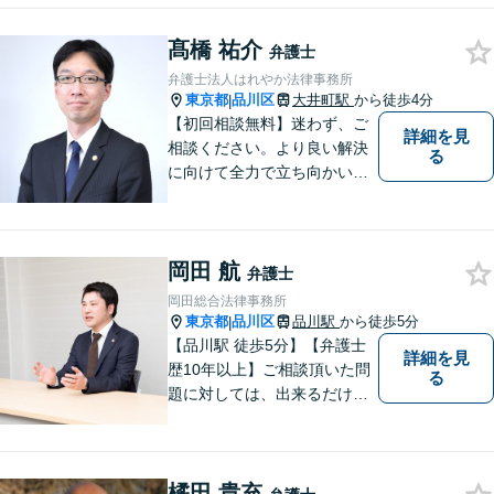
髙橋 祐介
弁護士
弁護士法人はれやか法律事務所
東京都
品川区
大井町駅
から徒歩4分
|
【初回相談無料】迷わず、ご
詳細を見
相談ください。より良い解決
る
に向けて全力で立ち向かいま
す
岡田 航
弁護士
岡田総合法律事務所
東京都
品川区
品川駅
から徒歩5分
|
【品川駅 徒歩5分】【弁護士
詳細を見
歴10年以上】ご相談頂いた問
る
題に対しては、出来るだけ多
くの解決方法を 提案できるよ
うに努めてまいります。弁護
士に相談してもよい事柄か分
橘田 貴充
からない場合は、無料相談を