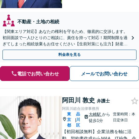
不動産・土地の相続
【関東エリア対応】あなたの権利を守るため、徹底的に交渉します。
初回面談で一人ひとりのご相談に、責任を持って対応！期間制限を過
ぎてしまった相続放棄もお任せください【生前対策にも注力】財産管
理から遺言書の作成・執行まで、一括してサポート
料金表を見る
電話でお問い合わせ
メールでお問い合わせ
阿田川 敦史
弁護士
阿田川総合法律事務所
東
品
大崎駅
から
営業時間：本
京
川
|
日定休日
徒歩1分
都
区
【初回相談無料】企業法務を軸に活
動。契約書作成からM&A、IT紛争、企