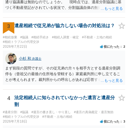
通り協議書は無効なのでしょうか。 現時点では、遺産分割協議に基
づく不動産登記がされている状況で、分割協議自体の無効を裁判所が
認めたわけではないので、分割協議の効力に影響はありません。 先
方の訴訟の主張及び立証次第ですが、 ・御祖母様の認知能力に関する
医師の意見書、筆跡鑑定 が提出されればその効力が否定される可能性
3
遺産相続で従兄弟が協力しない場合の対処法は？
はありますが、 ・伯母様自身が分割協議に加わっていること ・御祖母
様の意に反する遺産分割協議を行う実益が誰にあったかの立証が困難
#相続放棄
#協議
#相続手続き
#相続人調査・確定
#不動産・土地の相続
であること からすると、実際に遺産分割協議の効力が否定される可能
#相続トラブルの代理交渉
2026年7月22日
役にたった
2
性はそれほど高くない（立証のハードルは非常に高い）ということが
言えると思います。
小杉 和
弁護士
まず前段の質問ですが、その従兄弟の方々を相手方とする遺産分割調
停を（曾祖父の最後の住所地を管轄する）家庭裁判所に申し立てるこ
とが考えられます。裁判所からの呼出しがあれば応答する可能性がま
だあるのではないでしょうか。 後段の質問については、相続放棄は可
能と思われます。時間が思った以上にないので必要書類をてきぱきと
揃える必要があります。その点是非御注意ください。
4
法定相続人に知らされていなかった遺言と遺産分
割
#遺産分割
#協議
#遺言の書き直し・やり直し
#遺言の真偽鑑定・遺言無効
#相続トラブルの代理交渉
#不動産・土地の相続
2026年7月18日
役にたった
3