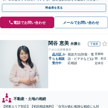
す。まずは無料相談でお悩みをお聞かせください。
料金表を見る
電話でお問い合わせ
メールでお問い合わせ
関谷 恵美
弁護士
千葉県
アポロ法律事務所
営業時
品川区
か
面談方法(対面・電
らも相談
話・ビデオなど)は
間：本日
受付中
応相談
定休日
不動産・土地の相続
【関東エリア対応】【初回相談無料】「住宅が絡む複雑な相続にも対