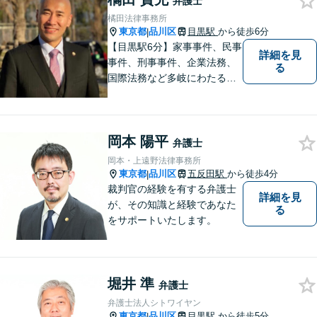
弁護士
利用してご相談くださ
橘田法律事務所
東京都
品川区
目黒駅
から徒歩6分
|
【目黒駅6分】家事事件、民事
詳細を見
事件、刑事事件、企業法務、
る
国際法務など多岐にわたる法
律問題に対応可能です。一人
でも多くの方に感謝していた
だけるよう、全力を尽くしま
岡本 陽平
す。ぜひお気軽にご相談くだ
弁護士
さい！【当日相談可】
岡本・上遠野法律事務所
東京都
品川区
五反田駅
から徒歩4分
|
裁判官の経験を有する弁護士
詳細を見
が、その知識と経験であなた
る
をサポートいたします。
堀井 準
弁護士
弁護士法人シトワイヤン
東京都
品川区
目黒駅
から徒歩5分
|