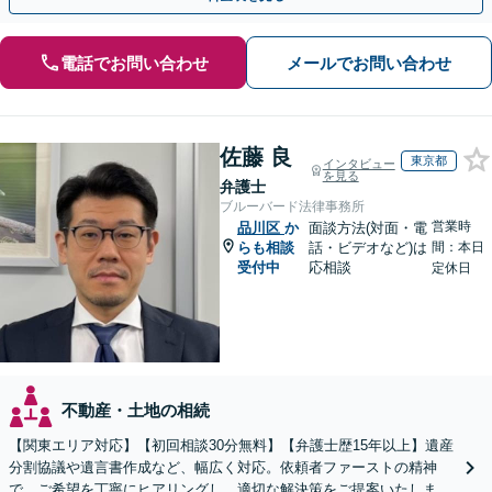
電話でお問い合わせ
メールでお問い合わせ
佐藤 良
東京都
インタビュー
を見る
弁護士
ブルーバード法律事務所
営業時
品川区
か
面談方法(対面・電
らも相談
話・ビデオなど)は
間：本日
受付中
応相談
定休日
不動産・土地の相続
【関東エリア対応】【初回相談30分無料】【弁護士歴15年以上】遺産
分割協議や遺言書作成など、幅広く対応。依頼者ファーストの精神
で、ご希望を丁寧にヒアリングし、適切な解決策をご提案いたしま