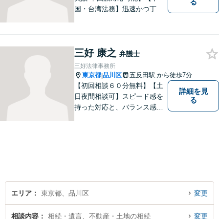
る
国・台湾法務】迅速かつ丁寧
に対応いたします。まずは、
メールでご相談ください。
三好 康之
弁護士
三好法律事務所
東京都
品川区
五反田駅
から徒歩7分
|
【初回相談６０分無料】【土
詳細を見
日夜間相談可】スピード感を
る
持った対応と、バランス感覚
を大切にして、依頼者の方の
ベストパートナーとなるよう
尽力いたします。ご不安な点
など何でもお気軽にご質問く
ださい。ご希望に沿った解決
に向け全力を尽くします。
エリア
東京都、品川区
変更
相談内容
相続・遺言、不動産・土地の相続
変更