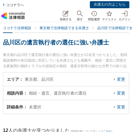
弁護士の方はこちら
ココナラへ
投稿する
探す
閲覧履歴
マイリスト
ログイン
ココナラ法律相談
東京都で法律相談できる弁護士
品川区で法律相談で
品川区の遺言執行者の選任に強い弁護士
東京都の品川区で遺言執行者の選任に強い弁護士が12名見つかりました。初回
面談無料や休日面談に対応している弁護士なども掲載中。相続・遺言に関係す
る家族間の相続トラブルや認知症の相続、遺産分割等の細かな分野での絞り込
み検索もでき便利です。特に弁護士法人森川・中塚法律事務所 戸越銀座事務所
の角田 紗弥香弁護士や弁護士法人クローバー 東京法律事務所の藤林 裕一郎弁
エリア
東京都、品川区
変更
護士、阿田川総合法律事務所の阿田川 敦史弁護士のプロフィール情報や弁護士
費用、強みなどが注目されています。『品川区で土日や夜間に発生した遺言執
相談内容
相続・遺言、遺言執行者の選任
変更
行者の選任のトラブルを今すぐに弁護士に相談したい』『遺言執行者の選任の
トラブル解決の実績豊富な近くの弁護士を検索したい』『初回相談無料で遺言
執行者の選任を法律相談できる品川区内の弁護士に相談予約したい』などでお
詳細条件
未選択
変更
困りの相談者さんにおすすめです。
12
人の弁護士が見つかりました
(検索結果について詳しくは
こちら
)