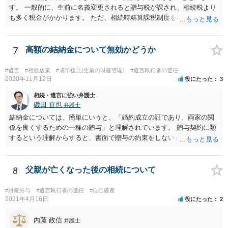
す。 一般的に、生前に名義変更されると贈与税が課され、相続税より
も多く税金がかかります。 ただ、相続時精算課税制度を取れば、実質
的に相続税と同等の税金で済む可能性があります。 実際に税理士にど
ういう場合にどれくらい税金がかかるか計算してもらって どういう方
針を取るか決められたらよいと思います。
7
高額の結納金について無効かどうか
#遺言
#相続放棄
#成年後見(生前の財産管理)
#遺言執行者の選任
2020年11月12日
役にたった
3
相続・遺言に強い弁護士
磯田 直也
弁護士
結納金については、簡単にいうと、「婚約成立の証であり、両家の関
係を良くするための一種の贈与」と理解されています。 贈与契約に類
するという理解からすると、書面で贈与の約束をしないと相手方は支
払いを請求できません。 反面、実際に支払ったあとから返金を求める
ことは困難です。 くれぐれも今後お気をつけください。 弁護士に対応
を依頼されるのも悪くはありませんが、感情的な理由が強いと思いま
8
父親が亡くなった後の相続について
すので法的観点から説得を試みても解決は難しいように思います。
#財産分与
#遺言執行者の選任
#自己破産
2021年4月16日
役にたった
2
内藤 政信
弁護士