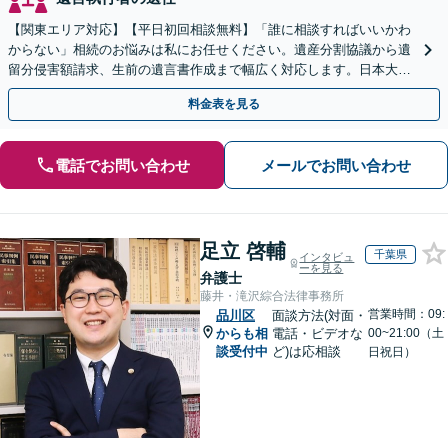
【関東エリア対応】【平日初回相談無料】「誰に相談すればいいかわ
からない」相続のお悩みは私にお任せください。遺産分割協議から遺
留分侵害額請求、生前の遺言書作成まで幅広く対応します。日本大通
り駅直結でアクセス良好。
料金表を見る
電話でお問い合わせ
メールでお問い合わせ
足立 啓輔
千葉県
インタビュ
ーを見る
弁護士
藤井・滝沢綜合法律事務所
営業時間：09:
品川区
面談方法(対面・
からも相
電話・ビデオな
00~21:00（土
談受付中
ど)は応相談
日祝日）