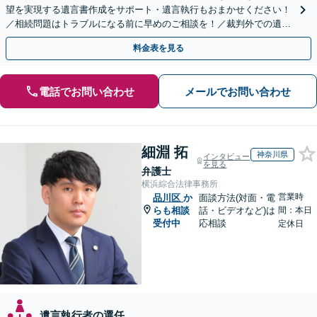
望を実現する遺言書作成をサポート・遺言執行もおまかせください！
／相続問題はトラブルになる前に早めのご相談を！／裁判外での遺産
分割協議の経験多数【完全個室】
料金表を見る
電話でお問い合わせ
メールでお問い合わせ
細淵 拓
神奈川県
インタビュー
を見る
弁護士
横浜綜合法律事務所
営業時
品川区
か
面談方法(対面・電
らも相談
話・ビデオなど)は
間：本日
受付中
応相談
定休日
遺言執行者の選任