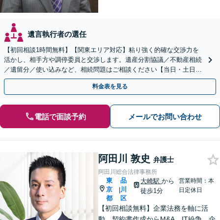
遺言執行者の選任
【初回相談1時間無料】【関東エリア対応】粘り強く的確な交渉力を
活かし、相手方や調停委員と交渉します。遺産分割協議／不動産相続
／遺留分／使い込みなど、相続問題はご相談ください【当日・土日対
応可】トラブル前の段階でも相談可。メール24時間受付
料金表を見る
電話で面談予約
メールでお問い合わせ
阿田川 敦史
弁護士
阿田川総合法律事務所
東
品
大崎駅
から
営業時間：本
京
川
|
日定休日
徒歩1分
都
区
【初回相談無料】企業法務を軸に活
動。契約書作成からM&A、IT紛争、企