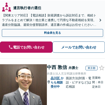
遺言執行者の選任
【関東エリア対応】【電話相談】財産調査から訴訟対応まで、相続ト
ラブルをまとめて解決！他士業と連携して円滑な不動産相続を実現、
遺産分割協議、遺留分侵害額請求、遺言書の作成はお任せください。
明確な料金体系【オンライン面談可能】
料金表を見る
電話でお問い合わせ
メールでお問い合わせ
中西 敦信
弁護士
東京都
弁護士法人児玉明謙法律事務所
営業時
品川区
か
面談方法(対面・電
らも相談
話・ビデオなど)は
間：本日
受付中
応相談
定休日