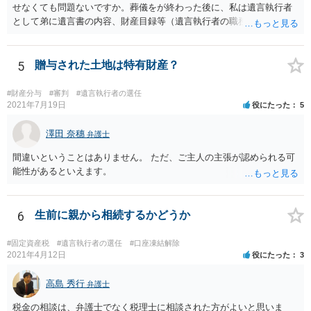
せなくても問題ないですか。葬儀をが終わった後に、私は遺言執行者
として弟に遺言書の内容、財産目録等（遺言執行者の職務）を知らせ
ればよいですか。 葬儀は喪主が主催する行事ですから、誰を参加させ
るかは喪主の自由です。 呼ばなくてもかまいません。 そもそも、そう
いう法律関係にありません。 遺言の内容と遺産の総額の通知、公正証
5
贈与された土地は特有財産？
書でない場合は遺言の検認については、執行者に通知義務があるの
で、対応しましょう。 そのあとは遺留分の請求などがあればそれへの
#財産分与
#審判
#遺言執行者の選任
対応となるでしょう。
2021年7月19日
役にたった
5
澤田 奈穗
弁護士
間違いということはありません。 ただ、ご主人の主張が認められる可
能性があるといえます。
6
生前に親から相続するかどうか
#固定資産税
#遺言執行者の選任
#口座凍結解除
2021年4月12日
役にたった
3
高島 秀行
弁護士
税金の相談は、弁護士でなく税理士に相談された方がよいと思いま