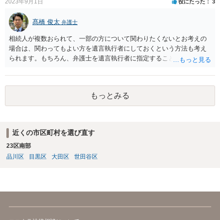
2023年9月1日
役にたった
3
髙橋 俊太
弁護士
相続人が複数おられて、一部の方について関わりたくないとお考えの
場合は、関わってもよい方を遺言執行者にしておくという方法も考え
られます。もちろん、弁護士を遺言執行者に指定することもできます
が、（関わってもよい）相続人を遺言執行者に指定しておいて、その
方に再委任の権限を付与しておくという方法もあります。 一度、弁護
士に直接ご相談されることをお勧めいたします。
もっとみる
近くの市区町村を選び直す
23区南部
品川区
目黒区
大田区
世田谷区