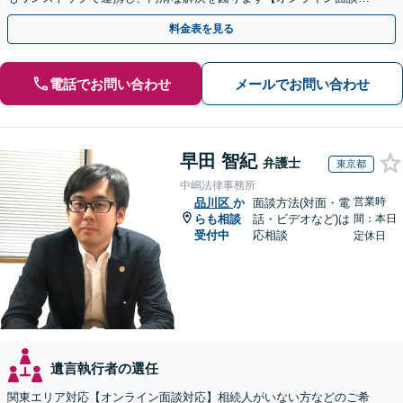
応】【出張相談OK】
料金表を見る
電話でお問い合わせ
メールでお問い合わせ
早田 智紀
弁護士
東京都
中嶋法律事務所
営業時
品川区
か
面談方法(対面・電
らも相談
話・ビデオなど)は
間：本日
受付中
応相談
定休日
遺言執行者の選任
関東エリア対応【オンライン面談対応】相続人がいない方などのご希