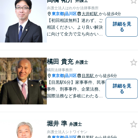
弁護士
弁護士法人はれやか法律事務所
東京都
品川区
大井町駅
から徒歩4分
|
【初回相談無料】迷わず、ご
詳細を見
相談ください。より良い解決
る
に向けて全力で立ち向かいま
す
橘田 貴充
弁護士
橘田法律事務所
東京都
品川区
目黒駅
から徒歩6分
|
【目黒駅6分】家事事件、民事
詳細を見
事件、刑事事件、企業法務、
る
国際法務など多岐にわたる法
律問題に対応可能です。一人
でも多くの方に感謝していた
だけるよう、全力を尽くしま
堀井 準
す。ぜひお気軽にご相談くだ
弁護士
さい！【当日相談可】
弁護士法人シトワイヤン
東京都
品川区
目黒駅
から徒歩5分
|