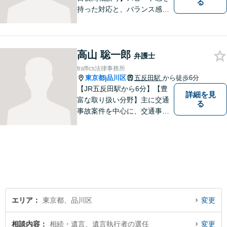
る
持った対応と、バランス感覚
を大切にして、依頼者の方の
ベストパートナーとなるよう
尽力いたします。ご不安な点
高山 聡一郎
など何でもお気軽にご質問く
弁護士
ださい。ご希望に沿った解決
traffics法律事務所
に向け全力を尽くします。
東京都
品川区
五反田駅
から徒歩6分
|
【JR五反田駅から6分】【豊
詳細を見
富な取り扱い分野】主に交通
る
事故案件を中心に、交通事故
被害者の代理人となって保険
会社との交渉に日々尽力して
まいりました。何かお困りご
とやお悩みがございました
ら、お気軽にご相談くださ
い。
エリア
東京都、品川区
変更
相談内容
相続・遺言、遺言執行者の選任
変更