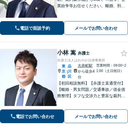
業紛争等お任せください。離婚、刑事
事件、労働問題、債権回収、知的財産
等も対応可能です【WEB面談可】【大
崎駅徒歩1分】【弁護士歴10年以上】
電話で面談予約
メールでお問い合わせ
小林 嵩
弁護士
弁護士法人はれやか法律事務所
大井町駅
営業時間：09:00~2
東
品
1:00（土日祝日）
京
川
から徒歩4
|
都
区
分
【初回相談無料】【弁護士直通受付】
【離婚・男女問題／交通事故／借金債
務整理】タフな交渉力と豊富な裁判の
経験を武器に、徹底的に戦い抜きま
す。オーダーメイドで質の高いサービ
スを提供します。【大井町駅徒歩2分】
電話でお問い合わせ
メールでお問い合わせ