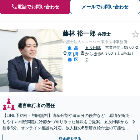
電話でお問い合わせ
メールでお問い合わせ
藤林 裕一郎
弁護士
弁護士法人クローバー 東京法律事務所
五反田駅
営業時間：09:00~2
東
品
3:00（土日祝日）
京
川
から徒歩6
|
都
区
分
遺言執行者の選任
【LINE予約可・初回無料】遺産分割や遺留分の侵害など、感情が衝突
しやすい相続問題に冷静かつ寄り添った解決をご提案。五反田駅から
徒歩6分、オンライン相談も対応。故人様のB型肝炎給付金の可能性に
も目を配り、ご遺族の利益を全力で支援します。
料金表を見る