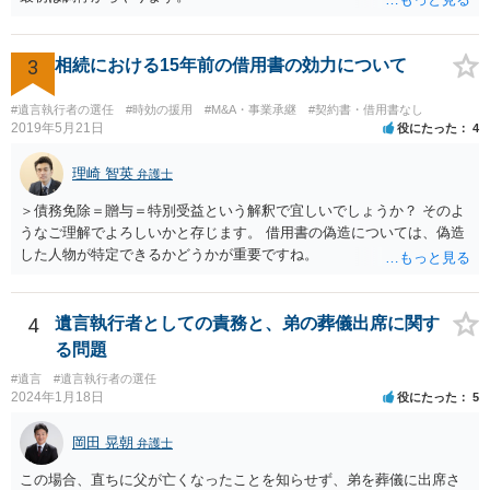
3
相続における15年前の借用書の効力について
#遺言執行者の選任
#時効の援用
#M&A・事業承継
#契約書・借用書なし
2019年5月21日
役にたった
4
理崎 智英
弁護士
＞債務免除＝贈与＝特別受益という解釈で宜しいでしょうか？ そのよ
うなご理解でよろしいかと存じます。 借用書の偽造については、偽造
した人物が特定できるかどうかが重要ですね。
4
遺言執行者としての責務と、弟の葬儀出席に関す
る問題
#遺言
#遺言執行者の選任
2024年1月18日
役にたった
5
岡田 晃朝
弁護士
この場合、直ちに父が亡くなったことを知らせず、弟を葬儀に出席さ