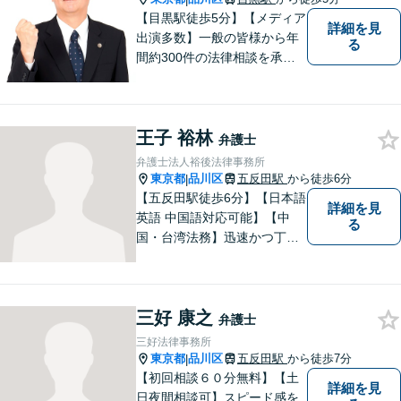
【目黒駅徒歩5分】【メディア
詳細を見
出演多数】一般の皆様から年
る
間約300件の法律相談を承
り、問題解決に貢献して参り
ました。30年の豊富な経験と
実績を持つベテラン弁護士が
王子 裕林
率いるチームが、迅速かつ的
弁護士
確に対応いたします。
弁護士法人裕後法律事務所
東京都
品川区
五反田駅
から徒歩6分
|
【五反田駅徒歩6分】【日本語
詳細を見
英語 中国語対応可能】【中
る
国・台湾法務】迅速かつ丁寧
に対応いたします。まずは、
メールでご相談ください。
三好 康之
弁護士
三好法律事務所
東京都
品川区
五反田駅
から徒歩7分
|
【初回相談６０分無料】【土
詳細を見
日夜間相談可】スピード感を