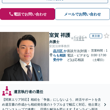
電話でお問い合わせ
メールでお問い合わせ
室賀 祥護
東京都
インタビュ
ーを見る
弁護士
室賀法律事務所
営業時間：1
品川区
か
面談方法(対面・
らも相談
電話・ビデオな
0:00~17:00
受付中
ど)は応相談
（土曜日）
遺言執行者の選任
【関東エリア対応】相続を「争族」にしないよう、終活サポートを含
め遺言書の作成から相続発生後のトラブルまで幅広く対応。他士業と
もワンストップで連携し、円滑な解決を図ります【オンライン面談対