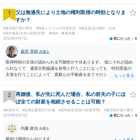
1
父は無過失により土地の権利取得の時効となりま
すか？
#遺言執行者の選任
#相続トラブルの代理交渉
#借金返済の相談・交渉
#成年後見(生前の財産管理)
#M&A・事業承継
2020年4月7日
役にたった
6
森田 英樹
弁護士
取得時効の主張が認められる可能性が十分あります。 仮にそれが認め
られなくて 遺産分割協議を叔母と行うことになっても 特別受益の
主張を行うことによって 貴殿らが不動産を全てそのまま取得できる
ことが可能でしょう。
2
再婚後、私が先に死んだ場合、私の前夫の子にほ
ぼ全ての財産を相続させることは可能？
#財産分与
#自筆証書遺言の作成
#成年後見(生前の財産管理)
#遺言執行者の選任
2019年9月3日
役にたった
4
内藤 政信
弁護士
最初は調停からやります。