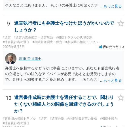
そんなことはありません。 もよりの弁護士に相談ください。
9
遺言執行者にも弁護士をつけたほうがかいいので
しょうか？
#遺言
#遺言の真偽鑑定・遺言無効
#相続トラブルの代理交渉
#遺言執行者の選任
#相続財産調査・鑑定
#家族間の相続トラブル
2025年8月8日
役にたった
3
川添 圭
弁護士
弁護士へ依頼するかどうかは事案によりますが、あなたも遺言執行者
の立場としての法的なアドバイスが必要であるとお見受けしますの
で、弁護士へ相談することをお勧めします。「あちらの弁護士」（元
嫁と娘の弁護士のことでしょうか）へ聴いても、自分に有利な主張や
誘導しかしてこないと思います。
10
遺言書作成時に弁護士を選任することで、関わり
たくない相続人との関係を回避できるのでしょう
か？
#家族間の相続トラブル
#遺言
#遺産分割
#公正証書遺言の作成
#相続手続き
#遺言執行者の選任