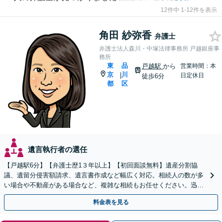
12件中 1-12件を表示
角田 紗弥香
弁護士
弁護士法人森川・中塚法律事務所 戸越銀座事
務所
東
品
戸越駅
から
営業時間：本
京
川
|
日定休日
徒歩6分
都
区
遺言執行者の選任
【戸越駅6分】【弁護士歴1３年以上】【初回面談無料】遺産分割協
議、遺留分侵害額請求、遺言書作成など幅広く対応。相続人の数が多
い場合や不動産がある場合など、複雑な相続もお任せください。迅速
な対応で早期解決を目指します。【電話・メール相談可】
料金表を見る