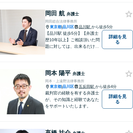
岡田 航
弁護士
岡田総合法律事務所
東京都
品川区
品川駅
から徒歩5分
|
【品川駅 徒歩5分】【弁護士
詳細を見
歴10年以上】ご相談頂いた問
る
題に対しては、出来るだけ多
くの解決方法を 提案できるよ
うに努めてまいります。弁護
士に相談してもよい事柄か分
岡本 陽平
からない場合は、無料相談を
弁護士
利用してご相談くださ
岡本・上遠野法律事務所
東京都
品川区
五反田駅
から徒歩4分
|
裁判官の経験を有する弁護士
詳細を見
が、その知識と経験であなた
る
をサポートいたします。
髙橋 祐介