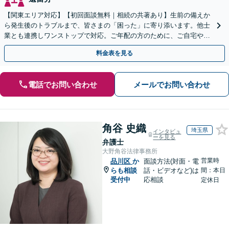
【関東エリア対応】【初回面談無料｜相続の共著あり】生前の備えか
ら発生後のトラブルまで、皆さまの「困った」に寄り添います。他士
業とも連携しワンストップで対応。ご年配の方のために、ご自宅やご
近所への出張相談も実施【秘密厳守｜休日・夜間相談可】
料金表を見る
電話でお問い合わせ
メールでお問い合わせ
角谷 史織
埼玉県
インタビュ
ーを見る
弁護士
大野角谷法律事務所
営業時
品川区
か
面談方法(対面・電
らも相談
話・ビデオなど)は
間：本日
受付中
応相談
定休日