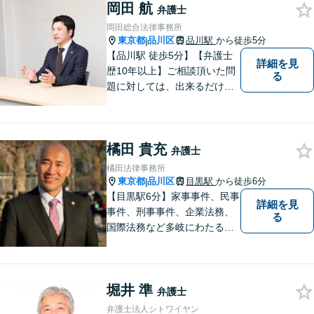
岡田 航
弁護士
岡田総合法律事務所
東京都
品川区
品川駅
から徒歩5分
|
【品川駅 徒歩5分】【弁護士
詳細を見
歴10年以上】ご相談頂いた問
る
題に対しては、出来るだけ多
くの解決方法を 提案できるよ
うに努めてまいります。弁護
士に相談してもよい事柄か分
橘田 貴充
からない場合は、無料相談を
弁護士
利用してご相談くださ
橘田法律事務所
東京都
品川区
目黒駅
から徒歩6分
|
【目黒駅6分】家事事件、民事
詳細を見
事件、刑事事件、企業法務、
る
国際法務など多岐にわたる法
律問題に対応可能です。一人
でも多くの方に感謝していた
だけるよう、全力を尽くしま
堀井 準
す。ぜひお気軽にご相談くだ
弁護士
さい！【当日相談可】
弁護士法人シトワイヤン