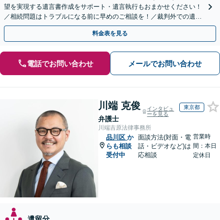
望を実現する遺言書作成をサポート・遺言執行もおまかせください！
／相続問題はトラブルになる前に早めのご相談を！／裁判外での遺産
分割協議の経験多数【完全個室】
料金表を見る
電話でお問い合わせ
メールでお問い合わせ
川端 克俊
東京都
インタビュ
ーを見る
弁護士
川端吉原法律事務所
営業時
品川区
か
面談方法(対面・電
らも相談
話・ビデオなど)は
間：本日
受付中
応相談
定休日
遺留分