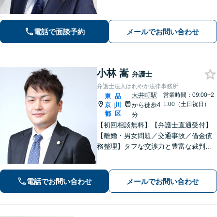
事件、労働問題、債権回収、知的財産
等も対応可能です【WEB面談可】【大
崎駅徒歩1分】【弁護士歴10年以上】
電話で面談予約
メールでお問い合わせ
小林 嵩
弁護士
弁護士法人はれやか法律事務所
大井町駅
営業時間：09:00~2
東
品
1:00（土日祝日）
京
川
から徒歩4
|
都
区
分
【初回相談無料】【弁護士直通受付】
【離婚・男女問題／交通事故／借金債
務整理】タフな交渉力と豊富な裁判の
経験を武器に、徹底的に戦い抜きま
す。オーダーメイドで質の高いサービ
スを提供します。【大井町駅徒歩2分】
電話でお問い合わせ
メールでお問い合わせ