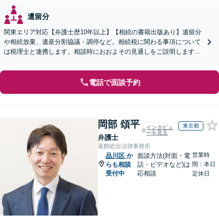
遺留分
関東エリア対応【弁護士歴10年以上】【相続の書籍出版あり】遺留分
や相続放棄、遺産分割協議・調停など。相続税に関わる事項について
は税理士と連携します。相談時におおよその見通しをご説明します
【WEB面談可】
電話で面談予約
岡部 頌平
東京都
インタビュ
ーを見る
弁護士
葛飾総合法律事務所
営業時
品川区
か
面談方法(対面・電
らも相談
話・ビデオなど)は
間：本日
受付中
応相談
定休日