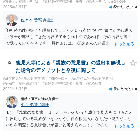
#家族間の相続トラブル
#遺留分侵害額請求・放棄
#相続トラブルの代理交渉
2025年8月7日
役にたった
4
佐々木 晋輔
弁護士
⑴相続の件が終了と理解していいかという点について 妹さんの代理人
弁護士が連絡してきた内容で了承されるのであれば、その内容を書面
で残しておくべきです。 具体的には、 ①妹さんの弁護士に対して、連
絡してきた内容（遺留分請求は取り下げる、唯一執行されていない母
の預金を振り込めば終了など）を記載した合意書等の書面を作成して
もらう。 ②相談者様はその書面の内容をしっかり確認する。納得でき
9
後見人等による「親族の意見書」の提出を無視し
ない部分があれば、説明を求めたり、修正を求める。 なお、相続に
た場合のデメリットと今後に関して
関してお互いに債権債務がないことを確認する旨を記載してもらいま
#成年後見(生前の財産管理)
#相続手続き
#成年後見(生前の財産管理)
しょう。その記載があれば、相続の件は終了となります。 ③合意書等
#認知症・意思疎通不能
#遺留分侵害額請求・放棄
#相続放棄
が納得できる内容になれば、お互いに署名捺印する。 という流れで
2022年8月2日
役にたった
9
す。 合意書等に署名捺印してもいいか不安があるようでしたら、署名
相続・遺言に強い弁護士
捺印する前に、相談者様も別の弁護士に相談して確認してもらうので
小寺 弘通
弁護士
もいいと思います。 ⑵振込先が弁護士宛であることについて 代理人弁
護士の預り口座を振込先とするのはよくあることです。 問題ないと思
１） 「親族の意見書」は、どちらかというと成年後見人をつけること
います。
に反対している親族がいないかや、自ら後見人になりたい親族がいな
いかを調査する意味合いが強いと考えられます。 そのため、ご相談の
ご事情であれば無視してしまっても特に不都合はないと考えられま
す。 ２） 場合によっては、介護や被後見人の財産の処分等に関して、