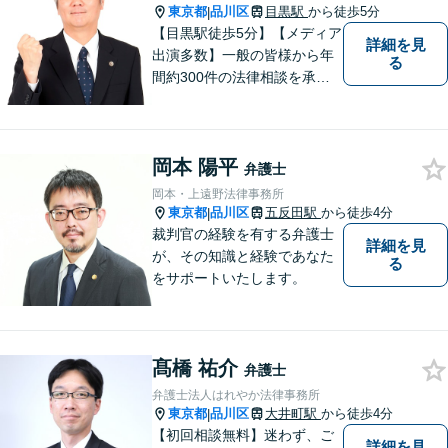
東京都
品川区
目黒駅
から徒歩5分
|
【目黒駅徒歩5分】【メディア
詳細を見
出演多数】一般の皆様から年
る
間約300件の法律相談を承
り、問題解決に貢献して参り
ました。30年の豊富な経験と
実績を持つベテラン弁護士が
岡本 陽平
率いるチームが、迅速かつ的
弁護士
確に対応いたします。
岡本・上遠野法律事務所
東京都
品川区
五反田駅
から徒歩4分
|
裁判官の経験を有する弁護士
詳細を見
が、その知識と経験であなた
る
をサポートいたします。
髙橋 祐介
弁護士
弁護士法人はれやか法律事務所
東京都
品川区
大井町駅
から徒歩4分
|
【初回相談無料】迷わず、ご
詳細を見