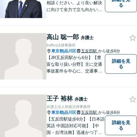
相談ください。より良い解決
る
に向けて全力で立ち向かいま
す
高山 聡一郎
弁護士
traffics法律事務所
東京都
品川区
五反田駅
から徒歩6分
|
【JR五反田駅から6分】【豊
詳細を見
富な取り扱い分野】主に交通
る
事故案件を中心に、交通事故
被害者の代理人となって保険
会社との交渉に日々尽力して
まいりました。何かお困りご
王子 裕林
とやお悩みがございました
弁護士
ら、お気軽にご相談くださ
弁護士法人裕後法律事務所
い。
東京都
品川区
五反田駅
から徒歩6分
|
【五反田駅徒歩6分】【日本語
詳細を見
英語 中国語対応可能】【中
る
国・台湾法務】迅速かつ丁寧