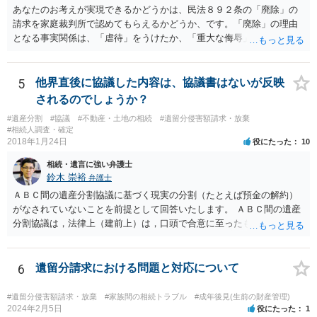
あなたのお考えが実現できるかどうかは、民法８９２条の「廃除」の
請求を家庭裁判所で認めてもらえるかどうか、です。「廃除」の理由
となる事実関係は、「虐待」をうけたか、「重大な侮辱」を受けた
か、推定相続人たる夫に「その他著しい非行」があったか否かです。
「廃除」は遺言でも可能です（民法８９３条）。 弁護士に具体的な事
情を話して相談して、「廃除」が可能か、実際に法律相談を受けるこ
5
他界直後に協議した内容は、協議書はないが反映
とをお勧めします。
されるのでしょうか？
#遺産分割
#協議
#不動産・土地の相続
#遺留分侵害額請求・放棄
#相続人調査・確定
2018年1月24日
役にたった
10
相続・遺言に強い弁護士
鈴木 崇裕
弁護士
ＡＢＣ間の遺産分割協議に基づく現実の分割（たとえば預金の解約）
がなされていないことを前提として回答いたします。 ＡＢＣ間の遺産
分割協議は，法律上（建前上）は，口頭で合意に至ったものであって
も有効です。 しかし，口頭で合意したことを立証する方法がありませ
ん。 また，不動産の名義を移転するためには，遺産分割協議書への署
名捺印を得る必要があります。 したがって，残念ながら，「ＡＢＣ間
6
遺留分請求における問題と対応について
の遺産分割協議が有効に成立している」という前提に基づく主張は困
難と思われます。 「ＡＢＣ間の遺産分割協議は未了のまま，ＡとＢが
#遺留分侵害額請求・放棄
#家族間の相続トラブル
#成年後見(生前の財産管理)
死亡し，二次相続が発生した」という前提に基づいて協議を進める必
2024年2月5日
役にたった
1