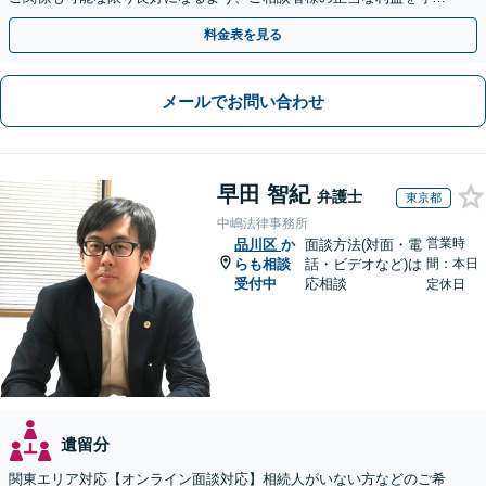
つつ、双方が納得できる着地点を探ります。
料金表を見る
メールでお問い合わせ
早田 智紀
弁護士
東京都
中嶋法律事務所
営業時
品川区
か
面談方法(対面・電
らも相談
話・ビデオなど)は
間：本日
受付中
応相談
定休日
遺留分
関東エリア対応【オンライン面談対応】相続人がいない方などのご希