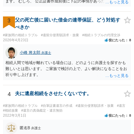
面談相談に行ってみることをお勧めします。
ます。 むしろ、 公正証書作成前後に下記の事情があったことが証明で
きれば判断能力がなく 無効だったと主張することが可能です。 翌年1
月に携帯が新しくなった母からの第一声は「ここにいたら殺される」
「面会に来てくれ」で、長男に聞くと「面会は出来ない。俺は携帯電
3
父の死亡後に届いた借金の連帯保証、どう対処す
話の使い方を教える為に会っている」「母の話は聞かなくて良い」と
べきか
電話が切れました。その後の電話でも「食事に毒が入っている」「体
#家族間の相続トラブル
#遺留分侵害額請求・放棄
#相続トラブルの代理交渉
にチップが埋められている」等、おかしかったです。 当時の診療記
2026年4月23日
役にたった
8
録、介護認定の資料、介護記録を取得して 弁護士に面談で相談された
方がよいと思います。
小峰 将太郎
弁護士
相続人間で地域が離れている場合には、どのように弁護士を探すかも
難しいとは思います。 ご家族で検討の上で、よい解決になることをお
祈り申し上げます。
4
夫に遺産相続をさせたくないです。
#家族間の相続トラブル
#自筆証書遺言の作成
#遺留分侵害額請求・放棄
#遺言
#相続放棄
#遺言の真偽鑑定・遺言無効
2022年3月1日
役にたった
8
匿名B
弁護士