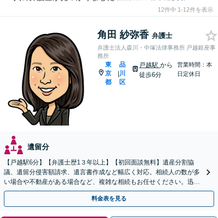
12件中 1-12件を表示
角田 紗弥香
弁護士
弁護士法人森川・中塚法律事務所 戸越銀座事
務所
東
品
戸越駅
から
営業時間：本
京
川
|
日定休日
徒歩6分
都
区
遺留分
【戸越駅6分】【弁護士歴1３年以上】【初回面談無料】遺産分割協
議、遺留分侵害額請求、遺言書作成など幅広く対応。相続人の数が多
い場合や不動産がある場合など、複雑な相続もお任せください。迅速
な対応で早期解決を目指します。【電話・メール相談可】
料金表を見る