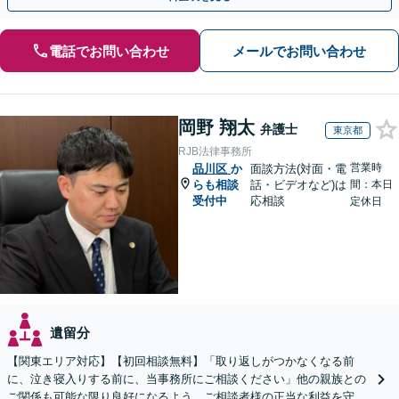
電話でお問い合わせ
メールでお問い合わせ
岡野 翔太
弁護士
東京都
RJB法律事務所
営業時
品川区
か
面談方法(対面・電
らも相談
話・ビデオなど)は
間：本日
受付中
応相談
定休日
遺留分
【関東エリア対応】【初回相談無料】「取り返しがつかなくなる前
に、泣き寝入りする前に、当事務所にご相談ください」他の親族との
ご関係も可能な限り良好になるよう、ご相談者様の正当な利益を守り