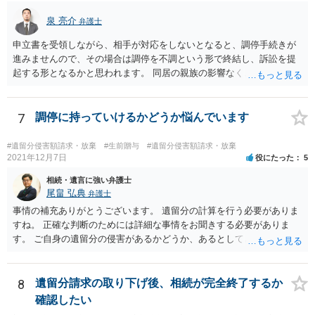
要があります。 もちろん，Ｃの立場としては，ＡＢＣ間の遺産分割協
議の内容を前提とした主張をすることが最も有利ですが，ＡＢの相続
泉 亮介
弁護士
人は応じない姿勢を示していることから，実現は困難だと思います。
申立書を受領しながら、相手が対応をしないとなると、調停手続きが
主張としては維持しつつも，現実的な解決方法（遺産分割協議の落と
進みませんので、その場合は調停を不調という形で終結し、訴訟を提
しどころ）としては，譲歩することを甘受しなければならないかもし
起する形となるかと思われます。 同居の親族の影響なく、というのは
れません。
難しいでしょう。ただ、裁判や調停の中では主張等が書面で残るた
め、後からひっくり返すということは難しくなってくるかと思われま
す。 公開相談の場でのご相談については、どうしても限界が出てしま
7
調停に持っていけるかどうか悩んでいます
うため、一度個別にご相談をされることをお勧めいたします。
#遺留分侵害額請求・放棄
#生前贈与
#遺留分侵害額請求・放棄
2021年12月7日
役にたった
5
相続・遺言に強い弁護士
尾畠 弘典
弁護士
事情の補充ありがとうございます。 遺留分の計算を行う必要がありま
すね。 正確な判断のためには詳細な事情をお聞きする必要がありま
す。 ご自身の遺留分の侵害があるかどうか、あるとしてどの程度の金
額となるかを正確に把握されたいのであれば、一度お近くの弁護士に
相談されるのが良いと思います。
8
遺留分請求の取り下げ後、相続が完全終了するか
確認したい