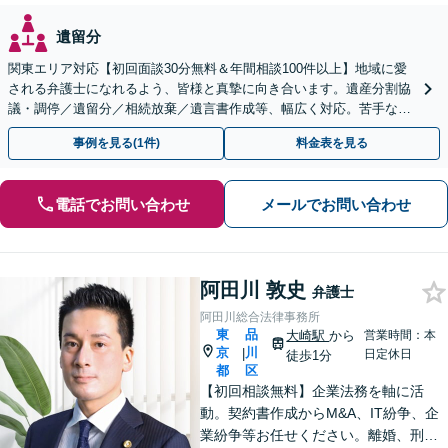
遺留分
関東エリア対応【初回面談30分無料＆年間相談100件以上】地域に愛
される弁護士になれるよう、皆様と真摯に向き合います。遺産分割協
議・調停／遺留分／相続放棄／遺言書作成等、幅広く対応。苦手な親
族との交渉や書面作成等も◎【分かりやすい費用体系】
事例を見る(1件)
料金表を見る
電話でお問い合わせ
メールでお問い合わせ
阿田川 敦史
弁護士
阿田川総合法律事務所
東
品
大崎駅
から
営業時間：本
京
川
|
日定休日
徒歩1分
都
区
【初回相談無料】企業法務を軸に活
動。契約書作成からM&A、IT紛争、企
業紛争等お任せください。離婚、刑事