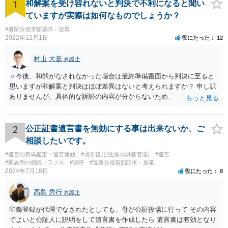
1
和解案を受け容れないと判決で不利になると聞い
ていますが実際は如何なものでしょうか？
#遺留分侵害額請求・放棄
2022年12月1日
役にたった
12
村山 大基
弁護士
＞今後、和解がなされなかった場合は最終準備書面から判決に至ると
思いますが和解案と判決はほぼ差異はないと考えられますか？ 申し訳
ありませんが、具体的な訴訟の内容が分からないため、 何とも回答が
難しい、といわざるを得ません。 繰り返しになりますが、事情をよく
わかっている代理人弁護士に聞くか、 訴訟資料を持って面談相談に行
ってみましょう。 その上で、一般論として回答するなら、和解案と判
2
公正証書遺言書を無効にする事は出来ないか、ご
決は（ケースによって程度の差はあっても）食い違うことが多いで
相談したいです。
す。 金額は適当ですが、例えば判決で１００万円支払え、という結論
#遺言の真偽鑑定・遺言無効
#成年後見(生前の財産管理)
#遺言
になりそうな場合、 そのまま１００万円を和解案として提示しても、
#家族間の相続トラブル
#調停
#遺留分侵害額請求・放棄
判決と変わらないなら払う側としてはあまり和解に応じようという気
2024年7月18日
役にたった
8
にはなりにくいです。 他方で、７０万円で和解を提示した場合、 「こ
のまま判決で１００万円支払いとなるより、７０万円でまとめた方が
高島 秀行
弁護士
マシ」ということで、 合意の可能性が出てきます。 応じるかどうか
は、判決になったらどうなりそうか、という点についての検討が不可
印鑑登録が代理でなされたとしても、母が公証役場に行って その内容
欠ですので、 初めに述べた通り、代理人と相談するか、資料を持って
でよいと公証人に説明をして遺言書を作成したら 遺言書は有効となり