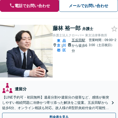
電話でお問い合わせ
メールでお問い合わせ
藤林 裕一郎
弁護士
弁護士法人クローバー 東京法律事務所
五反田駅
営業時間：09:00~2
東
品
3:00（土日祝日）
京
川
から徒歩6
|
都
区
分
遺留分
【LINE予約可・初回無料】遺産分割や遺留分の侵害など、感情が衝突
しやすい相続問題に冷静かつ寄り添った解決をご提案。五反田駅から
徒歩6分、オンライン相談も対応。故人様のB型肝炎給付金の可能性に
も目を配り、ご遺族の利益を全力で支援します。
料金表を見る