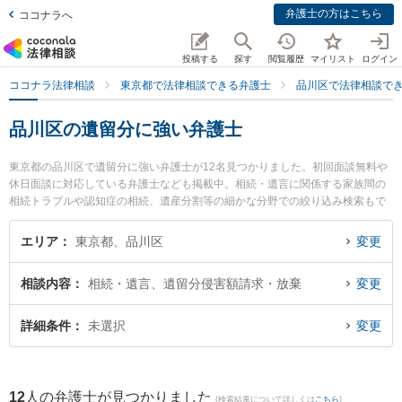
弁護士の方はこちら
ココナラへ
投稿する
探す
閲覧履歴
マイリスト
ログイン
ココナラ法律相談
東京都で法律相談できる弁護士
品川区で法律相談で
品川区の遺留分に強い弁護士
東京都の品川区で遺留分に強い弁護士が12名見つかりました。初回面談無料や
休日面談に対応している弁護士なども掲載中。相続・遺言に関係する家族間の
相続トラブルや認知症の相続、遺産分割等の細かな分野での絞り込み検索もで
き便利です。特に弁護士法人森川・中塚法律事務所 戸越銀座事務所の角田 紗弥
香弁護士や弁護士法人クローバー 東京法律事務所の藤林 裕一郎弁護士、阿田川
エリア
東京都、品川区
変更
総合法律事務所の阿田川 敦史弁護士のプロフィール情報や弁護士費用、強みな
どが注目されています。『品川区で土日や夜間に発生した遺留分のトラブルを
相談内容
相続・遺言、遺留分侵害額請求・放棄
変更
今すぐに弁護士に相談したい』『遺留分のトラブル解決の実績豊富な近くの弁
護士を検索したい』『初回相談無料で遺留分を法律相談できる品川区内の弁護
士に相談予約したい』などでお困りの相談者さんにおすすめです。
詳細条件
未選択
変更
12
人の弁護士が見つかりました
(検索結果について詳しくは
こちら
)