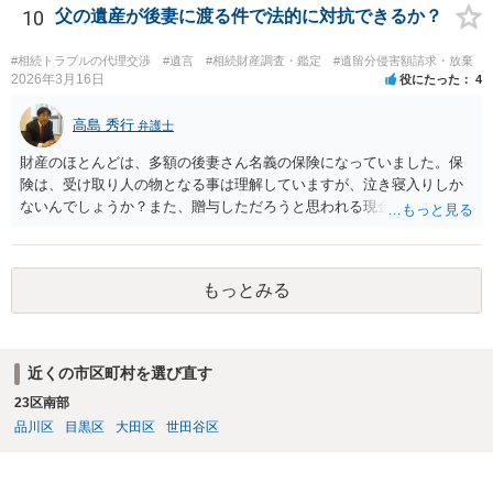
後見人から相談があることも考えられます。 また、お祖母さんがお亡
10
父の遺産が後妻に渡る件で法的に対抗できるか？
くなりになった場合、相続人となる可能性がありますが、 その場合は
相続放棄されれば問題ありません。 ３） 完全に拒否する方法はないか
#相続トラブルの代理交渉
#遺言
#相続財産調査・鑑定
#遺留分侵害額請求・放棄
もしれませんが、 関わりを持ちたくないとのことでしたら、親族の意
2026年3月16日
役にたった
4
見書にその旨を記載して提出しておけば良いかも知れません。 後見人
としても、関わりを拒否している親族にあえて連絡をしてくる可能性
高島 秀行
弁護士
は低いと考えられます。 以上、ご参考になさってください。
財産のほとんどは、多額の後妻さん名義の保険になっていました。保
険は、受け取り人の物となる事は理解していますが、泣き寝入りしか
ないんでしょうか？また、贈与しただろうと思われる現金の引き出し
も数年ありました。この現金についても泣き寝入りしかないんでしょ
うか？ 保険は原則として受取人のものですが、遺産全体での保険金
の割合が高い場合、掛け金が一括払いで、保険金が掛け金の額と同様
もっとみる
の額の場合などは特別受益として遺留分の対象となる可能性がありま
す。 多額の現金の引き出しは、相手に渡ったかどうか、そのとき父
の判断能力など事情によります。 弁護士に面談で詳しい事情を話し
て相談された方がよいと思います。
近くの市区町村を選び直す
23区南部
品川区
目黒区
大田区
世田谷区