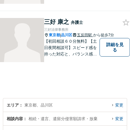
に対応いたします。まずは、
メールでご相談ください。
三好 康之
弁護士
三好法律事務所
東京都
品川区
五反田駅
から徒歩7分
|
【初回相談６０分無料】【土
詳細を見
日夜間相談可】スピード感を
る
持った対応と、バランス感覚
を大切にして、依頼者の方の
ベストパートナーとなるよう
尽力いたします。ご不安な点
など何でもお気軽にご質問く
ださい。ご希望に沿った解決
に向け全力を尽くします。
エリア
東京都、品川区
変更
相談内容
相続・遺言、遺留分侵害額請求・放棄
変更