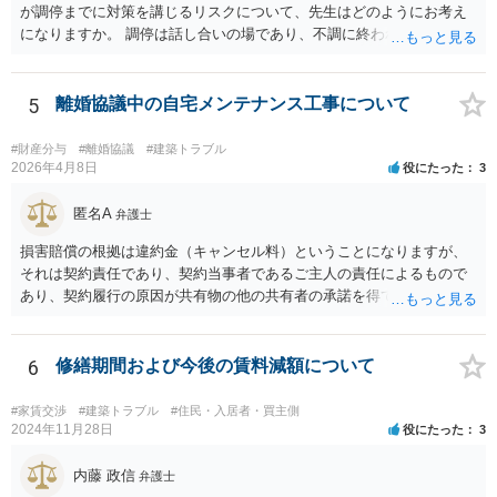
が調停までに対策を講じるリスクについて、先生はどのようにお考え
になりますか。 調停は話し合いの場であり、不調に終われば訴訟で解
決せざるを得ません。 訴訟では「裁判所にだけ資料を見せる」などと
いう姑息な手段は使えませんし、公平かつ納得のできる解決というの
は、当事者と裁判所が同じ主張と証拠関係を踏まえた上で初めて実現
5
離婚協議中の自宅メンテナンス工事について
できるものだと考えます。 > 2.また、開示する範囲や内容の見せ方に
ついて、何か工夫できる点があればご教示いただけますでしょうか。
#財産分与
#離婚協議
#建築トラブル
弁護士によって考え方が異なるかもしれませんが、資料の一部を相手
2026年4月8日
役にたった
3
に見せないという行動は、その資料（や隠している部分）には提出者
にとって不利な事実が隠されているという推認を働かせることに繋が
匿名A
弁護士
るリスクがあります（もちろん、争点と全く無関係な部分をマスキン
損害賠償の根拠は違約金（キャンセル料）ということになりますが、
グ等することはありますが、それは手続戦略とは別の問題です）。 裁
それは契約責任であり、契約当事者であるご主人の責任によるもので
判所は公平な第三者であり、調停委員会に与える心証も考慮する必要
あり、契約履行の原因が共有物の他の共有者の承諾を得ていなかった
があります。手続を有利に進めたいのであれば、証拠の出し方より
というのは、まさしくご主人の責任ですので、全額ご主人が負担され
も、どのような反論でも対応できるように自身の主張をきちんと押さ
るべきものであり、奥さんが負担すべき債務ではありません。つまり
え、説得力のある説明と資料を用意することだと思います。 ただ、今
奥さんにメンテナンス工事契約を承諾しなければならない義務はあり
6
修繕期間および今後の賃料減額について
回提出を予定している資料がどのようなものであるのか、争点とどの
ません。 それでも請求をされましたら、個別の法律相談をされること
ような関係があるのか、なぜ調停を選択したのか等の個別事情によっ
をお薦めします。
て具体的なに採るべき手段は変わってくるため、上記はあくまで個別
#家賃交渉
#建築トラブル
#住民・入居者・買主側
2024年11月28日
役にたった
3
事情を踏まえない一般論としてご理解いただき、本件でどのように対
応すべきであるかについては弁護士へ直接相談された方がよいと思い
内藤 政信
ます。
弁護士