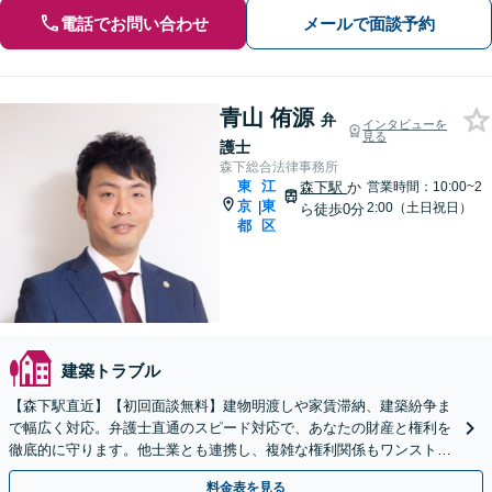
電話でお問い合わせ
メールで面談予約
青山 侑源
弁
インタビューを
見る
護士
森下総合法律事務所
東
江
森下駅
か
営業時間：10:00~2
京
東
|
2:00（土日祝日）
ら徒歩0分
都
区
建築トラブル
【森下駅直近】【初回面談無料】建物明渡しや家賃滞納、建築紛争ま
で幅広く対応。弁護士直通のスピード対応で、あなたの財産と権利を
徹底的に守ります。他士業とも連携し、複雑な権利関係もワンストッ
プで解決。【弁護士直通・LINE相談可】
料金表を見る