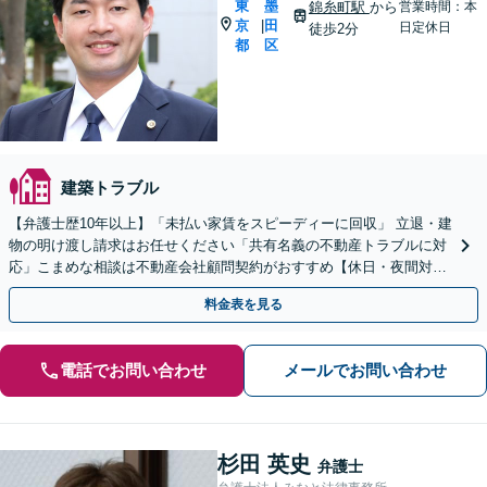
東
墨
錦糸町駅
から
営業時間：本
京
田
|
日定休日
徒歩2分
都
区
建築トラブル
【弁護士歴10年以上】「未払い家賃をスピーディーに回収」 立退・建
物の明け渡し請求はお任せください「共有名義の不動産トラブルに対
応」こまめな相談は不動産会社顧問契約がおすすめ【休日・夜間対
応】【WEB相談可】【錦糸町3分】
料金表を見る
電話でお問い合わせ
メールでお問い合わせ
杉田 英史
弁護士