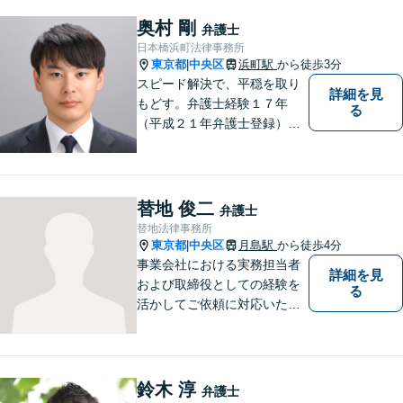
訟対応だけでなく、社外取締
役や監査役としての経営支援
奥村 剛
弁護士
も行い、実務に即した助言が
日本橋浜町法律事務所
可能です。
東京都
中央区
浜町駅
から徒歩3分
|
スピード解決で、平穏を取り
詳細を見
もどす。弁護士経験１７年
る
（平成２１年弁護士登録）。
労使紛争・債権回収・法人破
産。中小企業が直面する法的
問題の解決に取り組んでいま
す。 浜町駅から徒歩３分。夜
替地 俊二
弁護士
間休日対応、オンライン相談
替地法律事務所
可。女性弁護士も在籍。
東京都
中央区
月島駅
から徒歩4分
|
事業会社における実務担当者
詳細を見
および取締役としての経験を
る
活かしてご依頼に対応いたし
ます。
鈴木 淳
弁護士