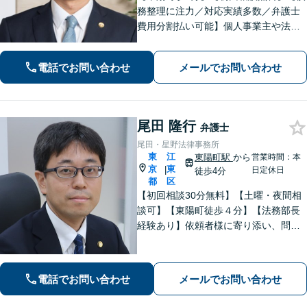
務整理に注力／対応実績多数／弁護士
費用分割払い可能】個人事業主や法人
の破産手続の対応実績もあります！厳
しい取立てにお困りの方も、まずはお
電話でお問い合わせ
メールでお問い合わせ
気軽にご連絡ください！【FP資格あり
／家計管理も万全に】
尾田 隆行
弁護士
尾田・星野法律事務所
東
江
東陽町駅
から
営業時間：本
京
東
|
日定休日
徒歩4分
都
区
【初回相談30分無料】【土曜・夜間相
談可】【東陽町徒歩４分】【法務部長
経験あり】依頼者様に寄り添い、問題
の解決に向けて、誠実な対応を心がけ
ています。相続・離婚・男女問題・労
働・刑事・債権回収・借金・企業法務
電話でお問い合わせ
メールでお問い合わせ
などお困りの際はどうぞご相談くださ
い。