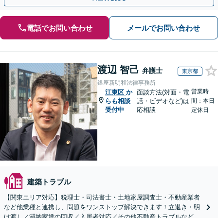
電話でお問い合わせ
メールでお問い合わせ
渡辺 智己
弁護士
東京都
銀座新明和法律事務所
営業時
江東区
か
面談方法(対面・電
らも相談
話・ビデオなど)は
間：本日
受付中
応相談
定休日
建築トラブル
【関東エリア対応】税理士・司法書士・土地家屋調査士・不動産業者
など他業種と連携し、問題をワンストップ解決できます！立退き・明
け渡し／滞納家賃の回収／入居者対応／その他不動産トラブルなど