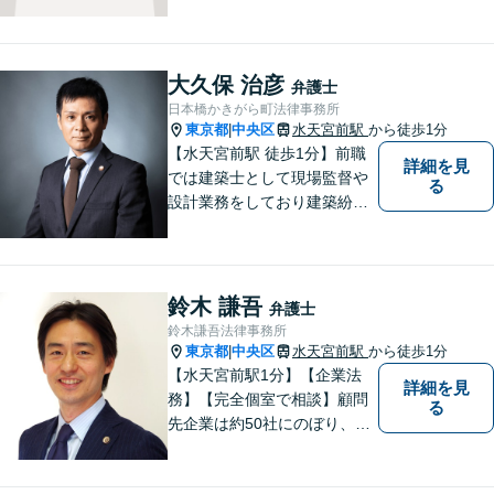
人問わず幅広い案件に対応可
能です。フットワークを生か
し、早期解決を図ります。
「リーズナブルな費用で高品
大久保 治彦
弁護士
質な法的サービス」を目指し
日本橋かきがら町法律事務所
ます。
東京都
中央区
水天宮前駅
から徒歩1分
|
【水天宮前駅 徒歩1分】前職
詳細を見
では建築士として現場監督や
る
設計業務をしており建築紛争
を中心に活動してきました。
弁護士に相談するのはちょっ
と気が引ける…といった方々
のために、広く開かれた法律
鈴木 謙吾
弁護士
事務所を目指しております。
鈴木謙吾法律事務所
東京都
中央区
水天宮前駅
から徒歩1分
|
【水天宮前駅1分】【企業法
詳細を見
務】【完全個室で相談】顧問
る
先企業は約50社にのぼり、業
種は不動産・IT・物流・製造
業など多岐にわたります。 訴