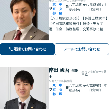
弁護士法人みなと法律事務所
東
中
八丁堀駅
から
営業時間：本
京
央
|
日定休日
徒歩5分
都
区
【八丁堀駅徒歩6分】【弁護士歴10年】
【初回電話相談無料】離婚・男女問
題、借金・債務整理、交通事故に精通
しています。依頼者さまに真摯に向き
合い、諦めることなく解決へと導いて
まいります。お困りごとはお早めにご
電話でお問い合わせ
メールでお問い合わせ
相談を！【分割払い対応】
悴田 峻吾
弁護
インタビューを見
る
士
かせだ法律事務所
東
中
八丁堀駅
から
営業時間：本
京
央
|
日定休日
徒歩4分
都
区