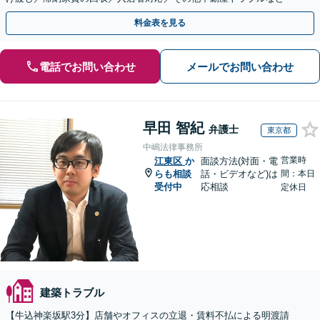
料金表を見る
電話でお問い合わせ
メールでお問い合わせ
早田 智紀
弁護士
東京都
中嶋法律事務所
営業時
江東区
か
面談方法(対面・電
らも相談
話・ビデオなど)は
間：本日
受付中
応相談
定休日
建築トラブル
【牛込神楽坂駅3分】店舗やオフィスの立退・賃料不払による明渡請