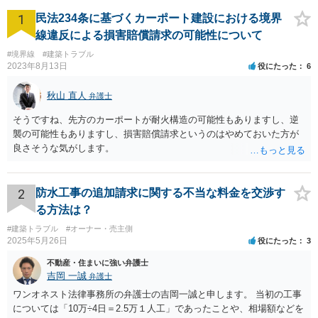
1
民法234条に基づくカーポート建設における境界
線違反による損害賠償請求の可能性について
#境界線
#建築トラブル
2023年8月13日
役にたった
6
秋山 直人
弁護士
そうですね、先方のカーポートが耐火構造の可能性もありますし、逆
襲の可能性もありますし、損害賠償請求というのはやめておいた方が
良さそうな気がします。
2
防水工事の追加請求に関する不当な料金を交渉す
る方法は？
#建築トラブル
#オーナー・売主側
2025年5月26日
役にたった
3
不動産・住まいに強い弁護士
吉岡 一誠
弁護士
ワンオネスト法律事務所の弁護士の吉岡一誠と申します。 当初の工事
については「10万÷4日＝2.5万１人工」であったことや、相場額などを