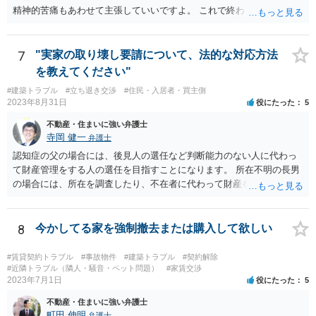
精神的苦痛もあわせて主張していいですよ。 これで終わります。
7
"実家の取り壊し要請について、法的な対応方法
を教えてください"
#建築トラブル
#立ち退き交渉
#住民・入居者・買主側
2023年8月31日
役にたった
5
不動産・住まいに強い弁護士
寺岡 健一
弁護士
認知症の父の場合には、後見人の選任など判断能力のない人に代わっ
て財産管理をする人の選任を目指すことになります。 所在不明の長男
の場合には、所在を調査したり、不在者に代わって財産を管理する人
の選任を目指すことになります。
8
今かしてる家を強制撤去または購入して欲しい
#賃貸契約トラブル
#事故物件
#建築トラブル
#契約解除
#近隣トラブル（隣人・騒音・ペット問題）
#家賃交渉
2023年7月1日
役にたった
5
不動産・住まいに強い弁護士
町田 伸明
弁護士