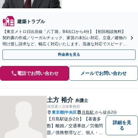
建築トラブル
【東京メトロ日比谷線「八丁堀」B4出口から4分】【初回相談無料】
契約書の作成／リーガルチェック、家賃の未払い対応、立退／建物の
明け渡し請求など、幅広く対応いたします。迅速な対応でスピード解
決を目指します。【電話相談可】【休日面談可】
料金表を見る
電話でお問い合わせ
メールでお問い合わせ
土方 裕介
弁護士
清澄通り法律事務所
東京都
中央区
月島駅
から徒歩2分
|
【月島駅徒歩2分】【著書多
詳細を見
数】離婚／交通事故／労働問
る
題／債務整理など、個人・法