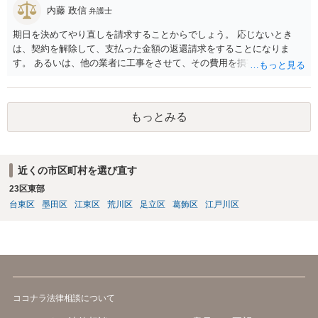
たのかもしれません。 近隣住民の同意は必須の要件ではないため、直
内藤 政信
弁護士
ちに建築確認自体が取り消されるわけではございませんが、虚偽の申
期日を決めてやり直しを請求することからでしょう。 応じないとき
請を行ったことについて申請者の責任を追及する余地はあろうかと存
は、契約を解除して、支払った金額の返還請求をすることになりま
じます。 お話をお聞きする限り、相手方のやり口は非常に強引かつ高
す。 あるいは、他の業者に工事をさせて、その費用を損害として請求
圧的で、相談者様が恐怖を感じるのは無理もないことかと思います。
することになるで しょう。
相手方の態度を見ていると、無理矢理塀を破壊して建築工事を強行す
るおそれすらあるように思われますので、相手方に、塀の取り壊しに
は応じない旨や、「隣地の許可済と話して（嘘をついて）建築許可を
もっとみる
取った」ということについて説明を求める旨を記載した通知書を送り
付けるとともに、行政にも相談するのがよろしいかと存じます。 ま
た、相談者様が弁護士に依頼することで、相手方との交渉は全て弁護
士に任せることができ、相手方と話さなければならないという精神的
近くの市区町村を選び直す
なご負担をなくすこともできます。 相手方に恐怖を感じ、ご自身で話
23区東部
し合いを行うことができそうにないようでしたら、一度弁護士に依頼
台東区
墨田区
江東区
荒川区
足立区
葛飾区
江戸川区
することをご検討いただくのがよろしいかもしれません。 ご参考にな
れば幸いです。
ココナラ法律相談について