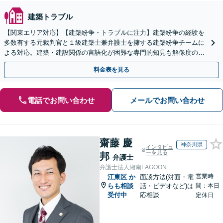
建築トラブル
【関東エリア対応】【建築紛争・トラブルに注力】建築紛争の経験を
多数有する元裁判官と１級建築士兼弁護士を擁する建築紛争チームに
よる対応。建築・建設関係の言語化が困難な専門的知見も解像度の高
い主張・立証に転換し、複雑な建築紛争を決着へ導きます
料金表を見る
電話でお問い合わせ
メールでお問い合わせ
齋藤 慶
神奈川県
インタビュ
ーを見る
邦
弁護士
弁護士法人湘南LAGOON
営業時
江東区
か
面談方法(対面・電
らも相談
話・ビデオなど)は
間：本日
受付中
応相談
定休日