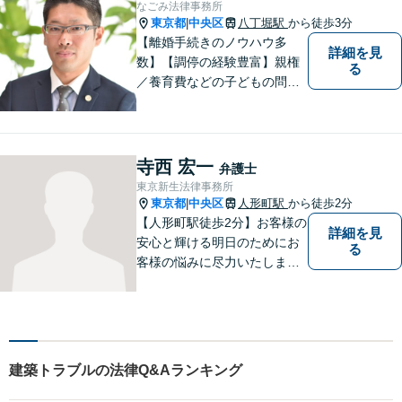
なごみ法律事務所
東京都
中央区
八丁堀駅
から徒歩3分
|
【離婚手続きのノウハウ多
詳細を見
数】【調停の経験豊富】親権
る
／養育費などの子どもの問題
にも対応【顧問契約実績多
数】LINEでいつでもすぐに相
談可能。一人ひとりのお悩み
に真摯に向き合い最後までサ
寺西 宏一
弁護士
ポート。性別・年齢問わず、
東京新生法律事務所
お気軽にご相談ください【八
東京都
中央区
人形町駅
から徒歩2分
|
丁堀駅徒歩2分】
【人形町駅徒歩2分】お客様の
詳細を見
安心と輝ける明日のためにお
る
客様の悩みに尽力いたしま
す。お客様に親身に寄り添
い、迅速な解決を目指しま
す。一人で悩んでいても問題
が解決することはありませ
ん。 お気軽にご相談くださ
建築トラブルの法律Q&Aランキング
い。