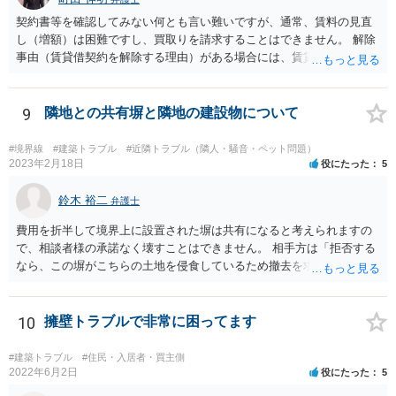
契約書等を確認してみない何とも言い難いですが、通常、賃料の見直
し（増額）は困難ですし、買取りを請求することはできません。 解除
事由（賃貸借契約を解除する理由）がある場合には、賃貸借契約を解
除して、土地建物の明け渡しを求めることも可能です。 明け渡しを求
めることができる状況であれば、事実上、賃料の見直し（増額）や買
取りの交渉をすることもあり得るでしょう。 反対に、明け渡しを求め
9
隣地との共有塀と隣地の建設物について
ることが難しいのであれば、賃料の見直し（増額）や買取りの交渉も
困難とならざるを得ないでしょう。 いずれにしても、（強制的な）明
#境界線
#建築トラブル
#近隣トラブル（隣人・騒音・ペット問題）
け渡しなどの請求もお考えなのであれば、現況や契約書等の確認が不
2023年2月18日
役にたった
5
可欠ですから、資料等一式を持参して弁護士にご相談された方がよい
かと思います。
鈴木 裕二
弁護士
費用を折半して境界上に設置された塀は共有になると考えられますの
で、相談者様の承諾なく壊すことはできません。 相手方は「拒否する
なら、この塀がこちらの土地を侵食しているため撤去を求める手続き
に移る」と述べているようですが、隣地の所有者と同意のうえ設置し
ているわけですから、相談者様の同意なく塀の撤去を求めることは法
的には難しいように思われます。 また、「隣地（相談者様）の許可」
10
擁壁トラブルで非常に困ってます
というのが何の許可を示しているのか判然としませんが、一般に、高
層建築物の建築確認を得る際は、近隣住民と協議してその建築に関し
#建築トラブル
#住民・入居者・買主側
同意を得るよう行政指導が行われておりますので、（推測になってし
2022年6月2日
役にたった
5
まいますが）この同意を得ている旨虚偽の申請を行い、建築許可を得