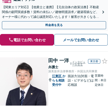
【関東エリア対応】【他業士と連携】【元自治体の政策法務】不動産
関係の顧問実績多数！賃料の未払い／建物明渡請求／建築瑕疵など、
オーナー様に代わって誠心誠意対応いたします！被害が大きくなる前
にご相談ください【初回来所相談30分無料】
料金表を見る
電話でお問い合わせ
メールでお問い合わせ
田中 一洋
東京都
インタビュ
ーを見る
弁護士
渥美坂井法律事務所・外国法共同事業
営業時
江東区
か
面談方法(対面・電
らも相談
話・ビデオなど)は
間：本日
受付中
応相談
定休日