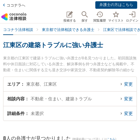
弁護士の方はこちら
ココナラへ
投稿する
探す
閲覧履歴
マイリスト
ログイン
ココナラ法律相談
東京都で法律相談できる弁護士
江東区で法律相談で
江東区の建築トラブルに強い弁護士
東京都の江東区で建築トラブルに強い弁護士が8名見つかりました。初回面談無
料や休日面談に対応している弁護士、解決事例を持つ弁護士なども掲載中。不
動産・住まいに関係する立ち退き交渉や家賃交渉、不動産契約解除等の細かな
分野での絞り込み検索もでき便利です。特に泰信法律事務所の町田 伸明弁護士
や森下総合法律事務所の青山 侑源弁護士、渡瀨・國松法律事務所の本橋 典也弁
エリア
東京都、江東区
変更
護士のプロフィール情報や弁護士費用、強みなどが注目されています。『江東
区で土日や夜間に発生した建築トラブルのトラブルを今すぐに弁護士に相談し
相談内容
不動産・住まい、建築トラブル
変更
たい』『建築トラブルのトラブル解決の実績豊富な近くの弁護士を検索した
い』『初回相談無料で建築トラブルを法律相談できる江東区内の弁護士に相談
予約したい』などでお困りの相談者さんにおすすめです。
詳細条件
未選択
変更
8
人の弁護士が見つかりました
(検索結果について詳しくは
こちら
)