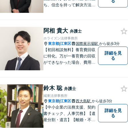
る
ち、信念を持って解決方法を
アドバイスします。相続問題
／離婚問題／借金問題／交通
事故／刑事事件など、幅広く
阿相 貴大
対応します。法律トラブルで
弁護士
お悩みの方は、お気軽にご相
ホライズン法律事務所
談ください。
東京都
江東区
国際展示場駅
から徒歩3分
|
【初回相談無料】養育費回収
詳細を見
に特化。万が一養育費の回収
る
ができなかった場合、費用は
かかりません。取り扱い実績1
400件以上、回収総額3億円以
上！泣き寝入りする前にご相
鈴木 聡
談ください【国際展示場駅3
弁護士
分】【LINE・電話・メール相
城東法律事務所
談OK】
東京都
江東区
西大島駅
から徒歩3分
|
【中小企業の法務支援、契約
詳細を見
書チェック、人事労務】【遺
る
産分割・遺言】【離婚・不倫
慰謝料】【江東区で14年目の