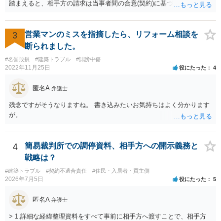
踏まえると、相手方の請求は当事者間の合意(契約)に基づかない不当な
請求と言い得るので、追加工事代金については10万円（2.5万×4人）し
か支払う意向がない旨を伝えて、減額の交渉をすべきでしょう。 相手
方の立場としても、裁判を起こす時間や労力、経済的コストその他裁
3
営業マンのミスを指摘したら、リフォーム相談を
判が終わるまでキャッシュが入ってこないことなどがネックになり得
断られました。
るでしょうから、減額に応じてくる可能性は大いにあるかと思いま
#名誉毀損
#建築トラブル
#誹謗中傷
す。
2022年11月25日
役にたった
4
匿名A
弁護士
残念ですがそうなりますね。 書き込みたいお気持ちはよく分かります
が。
4
簡易裁判所での調停資料、相手方への開示義務と
戦略は？
#建築トラブル
#契約不適合責任
#住民・入居者・買主側
2026年7月5日
役にたった
5
匿名A
弁護士
> 1.詳細な経緯整理資料をすべて事前に相手方へ渡すことで、相手方