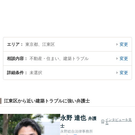
弁護士】【Zoom相談可】【弁
護士が全て対応】【無料相談
分野あり】民間企業出身の弁
護士が、経営者・ビジネスパ
ーソンの悩みに「速く・適切
に」対応。
エリア
東京都、江東区
変更
相談内容
不動産・住まい、建築トラブル
変更
詳細条件
未選択
変更
江東区から近い建築トラブルに強い弁護士
永野 達也
弁護
インタビューを見
る
士
永野総合法律事務所