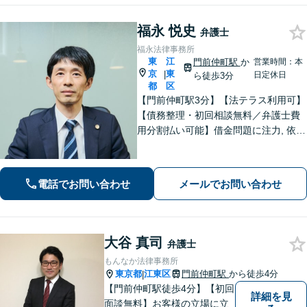
福永 悦史
弁護士
福永法律事務所
東
江
門前仲町駅
か
営業時間：本
京
東
|
日定休日
ら徒歩3分
都
区
【門前仲町駅3分】【法テラス利用可】
【債務整理・初回相談無料／弁護士費
用分割払い可能】借金問題に注力, 依頼
後はすぐに催促をストップ！「債務整
理：200件以上の実績」を活かして最善
の解決を共に目指します。【事前予約
電話でお問い合わせ
メールでお問い合わせ
で休日・夜間相談可】
大谷 真司
弁護士
もんなか法律事務所
東京都
江東区
門前仲町駅
から徒歩4分
|
【門前仲町駅徒歩4分】【初回
詳細を見
面談無料】お客様の立場に立