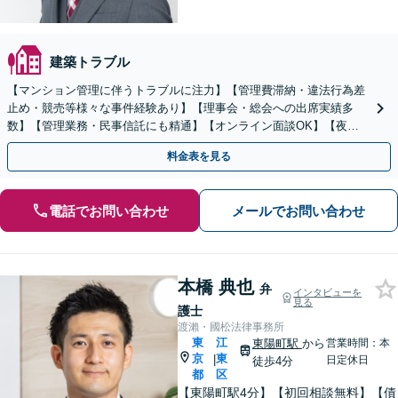
建築トラブル
【マンション管理に伴うトラブルに注力】【管理費滞納・違法行為差
止め・競売等様々な事件経験あり】【理事会・総会への出席実績多
数】【管理業務・民事信託にも精通】【オンライン面談OK】【夜
間・休日相談可】
料金表を見る
電話でお問い合わせ
メールでお問い合わせ
本橋 典也
弁
インタビューを
見る
護士
渡瀨・國松法律事務所
東
江
東陽町駅
から
営業時間：本
京
東
|
日定休日
徒歩4分
都
区
【東陽町駅4分】【初回相談無料】【債