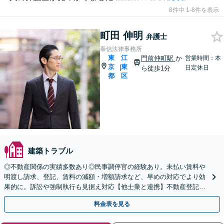
8件中 1-8件を表示
町田 伸明
弁護士
泰信法律事務所
東
江
門前仲町駅
か
営業時間：本
京
東
|
日定休日
ら徒歩1分
都
区
建築トラブル
◎不動産関係の実績多数あり◎民事調停官の経験あり。未払い賃料や
明渡し請求、登記、賃料の減額・増額請求など、早めの対応でより効
果的に。訴訟や強制執行も見据え対応【他士業と連携】不動産登記・
税関係も対応可！十数年前の仮登記の抹消請求の実績も◎
料金表を見る