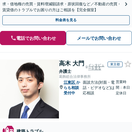
求・借地権の売買・賃料増減額請求・原状回復など／不動産の売買・
賃貸借のトラブルでお困りの方はご相談を【完全個室】
料金表を見る
電話でお問い合わせ
メールでお問い合わせ
高木 大門
東京都
インタビュ
ーを見る
弁護士
葛飾総合法律事務所
営業時
江東区
か
面談方法(対面・電
らも相談
話・ビデオなど)は
間：本日
受付中
応相談
定休日
建築トラブル