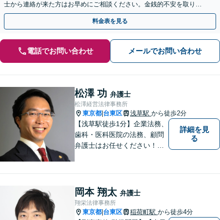
士から連絡が来た方はお早めにご相談ください。金銭的不安を取り除
けるようサポートいたします【御徒町・仲御徒町駅2分】
料金表を見る
電話でお問い合わせ
メールでお問い合わせ
松澤 功
弁護士
松澤経営法律事務所
東京都
台東区
浅草駅
から徒歩2分
|
【浅草駅徒歩1分】企業法務、
詳細を見
歯科・医科医院の法務、顧問
る
弁護士はお任せください！労
務問題・患者クレーム・企業
法務も対応【電話・メール相
談OK】【休日・夜間面談可】
岡本 翔太
弁護士
翔栄法律事務所
東京都
台東区
稲荷町駅
から徒歩4分
|