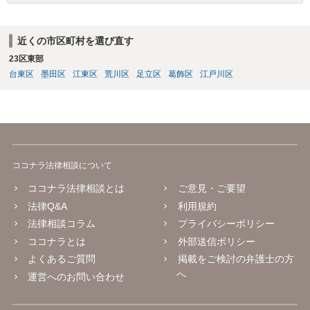
もちろん国選弁護人であってもできるかぎり最善を尽くす弁護士が大
多数だとは思いますが、特に被害件数が多いようなケースですと、一
般論としては私選弁護人に頼んだ方がどうしても使える時間が多くな
近くの市区町村を選び直す
り、示談をまとめられる可能性が高くなる傾向は否定できないように
23区東部
思われます。
台東区
墨田区
江東区
荒川区
足立区
葛飾区
江戸川区
ココナラ法律相談について
ココナラ法律相談とは
ご意見・ご要望
法律Q&A
利用規約
法律相談コラム
プライバシーポリシー
ココナラとは
外部送信ポリシー
よくあるご質問
掲載をご検討の弁護士の方
へ
運営へのお問い合わせ