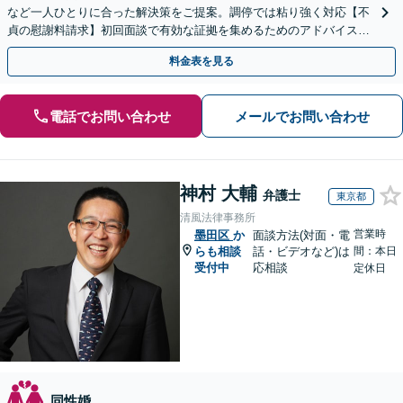
など一人ひとりに合った解決策をご提案。調停では粘り強く対応【不
貞の慰謝料請求】初回面談で有効な証拠を集めるためのアドバイスを
します。お気軽にご相談ください
料金表を見る
電話でお問い合わせ
メールでお問い合わせ
神村 大輔
弁護士
東京都
清風法律事務所
営業時
墨田区
か
面談方法(対面・電
らも相談
話・ビデオなど)は
間：本日
受付中
応相談
定休日
同性婚