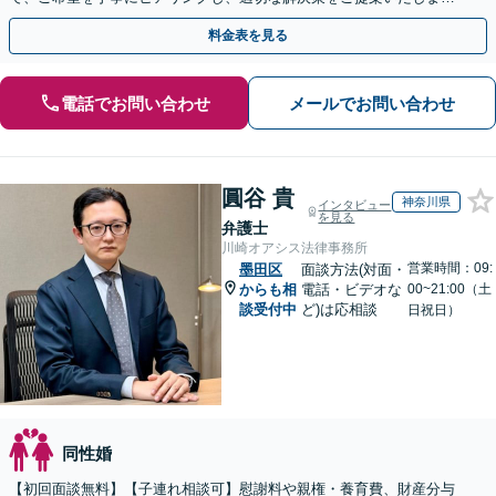
す。まずは無料相談でお悩みをお聞かせください。
料金表を見る
電話でお問い合わせ
メールでお問い合わせ
圓谷 貴
神奈川県
インタビュー
を見る
弁護士
川崎オアシス法律事務所
営業時間：09:
墨田区
面談方法(対面・
からも相
電話・ビデオな
00~21:00（土
談受付中
ど)は応相談
日祝日）
同性婚
【初回面談無料】【子連れ相談可】慰謝料や親権・養育費、財産分与