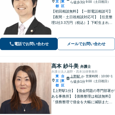
京
東
|
9:00（土日祝日）
ら徒歩3分
都
区
【初回相談無料】【一部電話相談可】
【夜間・土日祝相談対応可】【任意整
理1社3.3万円（税込）】下町生まれ下
町育ちの弁護士です。相談者様ととも
に悩み考え、最善の解決策をご提案し
ます。
電話でお問い合わせ
メールでお問い合わせ
髙本 紗斗美
弁護士
弁護士法人越野・髙本法律事務所
東
台
上野駅
か
営業時間：10:00~1
京
東
|
9:00（土日祝日）
ら徒歩1分
都
区
【上野駅1分】【借金問題の専門部署が
ある事務所】【債務整理は相談無料】
「債務整理で借金を大幅に減額または
免除」相談者さまにとってベストな債
務整理をご提案！「交通事故：依頼者