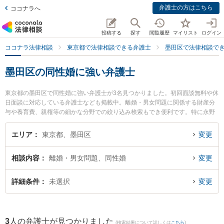
弁護士の方はこちら
ココナラへ
投稿する
探す
閲覧履歴
マイリスト
ログイン
ココナラ法律相談
東京都で法律相談できる弁護士
墨田区で法律相談で
墨田区の同性婚に強い弁護士
東京都の墨田区で同性婚に強い弁護士が3名見つかりました。初回面談無料や休
日面談に対応している弁護士なども掲載中。離婚・男女問題に関係する財産分
与や養育費、親権等の細かな分野での絞り込み検索もでき便利です。特に永野
総合法律事務所の永野 達也弁護士や錦糸町法律事務所の古川 司弁護士、虎ノ門
法律経済事務所 錦糸町支店の丸山 智史弁護士のプロフィール情報や弁護士費
エリア
東京都、墨田区
変更
用、強みなどが注目されています。『墨田区で土日や夜間に発生した同性婚の
トラブルを今すぐに弁護士に相談したい』『同性婚のトラブル解決の実績豊富
相談内容
離婚・男女問題、同性婚
変更
な近くの弁護士を検索したい』『初回相談無料で同性婚を法律相談できる墨田
区内の弁護士に相談予約したい』などでお困りの相談者さんにおすすめです。
詳細条件
未選択
変更
3
人の弁護士が見つかりました
(検索結果について詳しくは
こちら
)