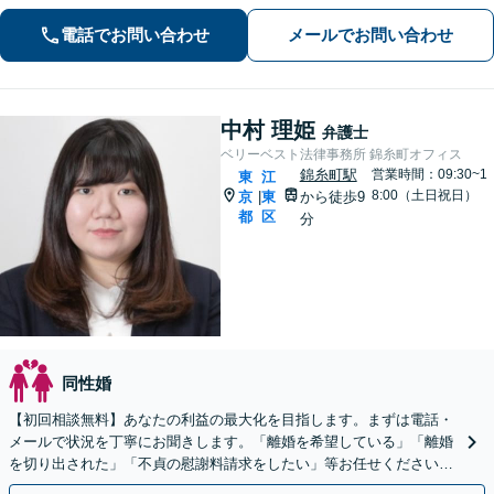
さまに代わって全力で交渉し、賠償金
電話でお問い合わせ
メールでお問い合わせ
アップを目指します！」【休日・夜間
相談可】
中村 理姫
弁護士
ベリーベスト法律事務所 錦糸町オフィス
錦糸町駅
営業時間：09:30~1
東
江
8:00（土日祝日）
京
東
から徒歩9
|
都
区
分
同性婚
【初回相談無料】あなたの利益の最大化を目指します。まずは電話・
メールで状況を丁寧にお聞きします。「離婚を希望している」「離婚
を切り出された」「不貞の慰謝料請求をしたい」等お任せください。
【リーズナブルな料金設定】