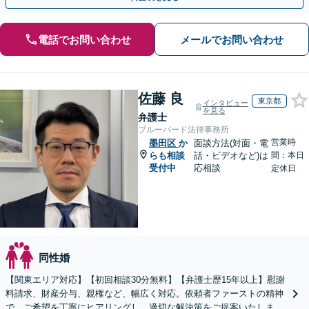
電話でお問い合わせ
メールでお問い合わせ
佐藤 良
東京都
インタビュー
を見る
弁護士
ブルーバード法律事務所
営業時
墨田区
か
面談方法(対面・電
らも相談
話・ビデオなど)は
間：本日
受付中
応相談
定休日
同性婚
【関東エリア対応】【初回相談30分無料】【弁護士歴15年以上】慰謝
料請求、財産分与、親権など、幅広く対応。依頼者ファーストの精神
で、ご希望を丁寧にヒアリングし、適切な解決策をご提案いたしま