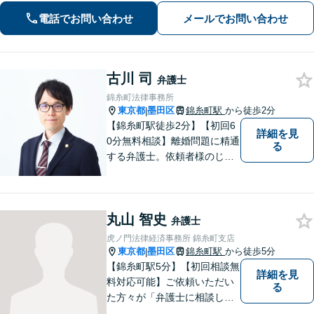
談ください【LINEで連絡可】【夜間・
電話でお問い合わせ
メールでお問い合わせ
休日面談可】【完全個室】【法テラス
利用可】
古川 司
弁護士
錦糸町法律事務所
東京都
墨田区
錦糸町駅
から徒歩2分
|
【錦糸町駅徒歩2分】【初回6
詳細を見
0分無料相談】離婚問題に精通
る
する弁護士。依頼者様のじっ
くりとお話を伺い、意思疎通
を大切に、適切な法律アドバ
イスに努めます。お困りごと
丸山 智史
がありましたら、まずはご相
弁護士
談ください。【電話・オンラ
虎ノ門法律経済事務所 錦糸町支店
イン相談OK】
東京都
墨田区
錦糸町駅
から徒歩5分
|
【錦糸町駅5分】【初回相談無
詳細を見
料対応可能】ご依頼いただい
る
た方々が「弁護士に相談して
よかった」とご満足いただけ