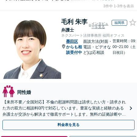
3件中 1-3件を表示
毛利 朱李
福岡県
インタビュ
ーを見る
弁護士
ネクスパート法律事務所 福岡オフィス
営業時間：09:
墨田区
面談方法(対面・
からも相
電話・ビデオな
00~21:00（土
談受付中
ど)は応相談
日祝日）
同性婚
【来所不要／全国対応】不倫の慰謝料問題は請求したい方・請求され
た方の双方に相談料0円で対応しています。豊富な実績と経験のある
弁護士が交渉から解決まで徹底サポートします。無料の証拠診断や着
手金の返還保証もありますので安心してご相談ください。
料金表を見る