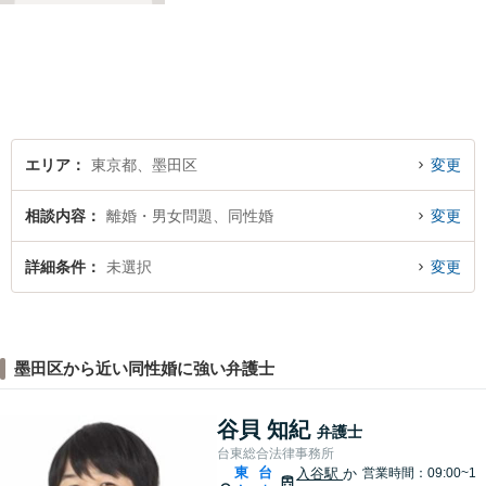
るよう、日々の精進を重ねな
がら、法律問題に真摯に向き
合います。お金にまつわるト
ラブルや終活に関するお悩み
もお気軽にご相談ください。
エリア
東京都、墨田区
変更
相談内容
離婚・男女問題、同性婚
変更
詳細条件
未選択
変更
墨田区から近い同性婚に強い弁護士
谷貝 知紀
弁護士
台東総合法律事務所
東
台
入谷駅
か
営業時間：09:00~1