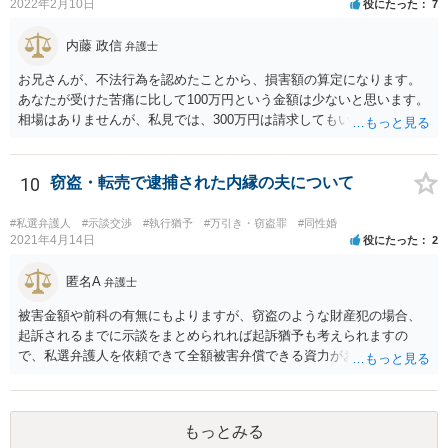
2022年2月10日
役にたった
7
内藤 政信
弁護士
お兄さんが、不法行為を認めたことから、損害額の算定になります。
あなたが受けた苦痛に比して100万円という金額は少ないと思います。
相場はありませんが、私見では、300万円は請求してもいいですね。
しかし、支払い能力の問題もあるので、支払うと言う気持ちが、なく
なるような条件では困るでしょう。 支払いの効果を高めるために、弁
護士を立ち合い人にするといいで しょう。 したがって、金額も含め
10
窃盗・転売で逮捕された内縁の夫について
て、条件については弁護士と話をするといい でしょう。 書面はどちら
が作っても構いません。 書類を作るには、少なくも、５５０００円
#私選弁護人
#示談交渉
#執行猶予
#万引き・窃盗罪
#同性婚
は、かかるでしょう。
2021年4月14日
役にたった
2
匿名A
弁護士
被害金額や前科の有無にもよりますが、窃盗のような財産犯の場合、
起訴されるまでに示談をまとめられれば起訴猶予も考えられますの
で、私選弁護人を依頼できて全額被害弁償できる資力がお有りなので
あれば、信頼できそうな弁護士を探して一度相談されることをおすす
めいたします。起訴されてしまうと前科はついてしまう可能性が極め
て高いので、被害金額はさほど大きくなく初犯で起訴猶予の可能性が
もっとみる
あり得る事案なのであれば、起訴までの弁護活動が極めて重要です。