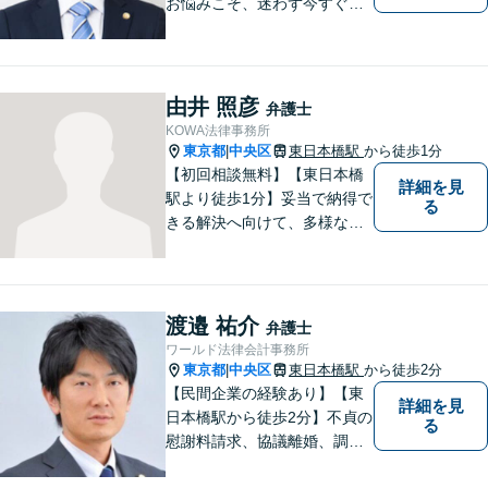
お悩みこそ、迷わず今すぐご
相談ください。
由井 照彦
弁護士
KOWA法律事務所
東京都
中央区
東日本橋駅
から徒歩1分
|
【初回相談無料】【東日本橋
詳細を見
駅より徒歩1分】妥当で納得で
る
きる解決へ向けて、多様な法
的解決のご提案・徹底的なリ
サーチにより、依頼者の利益
の向上を目指します。一般社
会の現実感を大事にしていま
渡邉 祐介
弁護士
す。【企業勤務経験あり】
ワールド法律会計事務所
【夜間土日相談可】
東京都
中央区
東日本橋駅
から徒歩2分
|
【民間企業の経験あり】【東
詳細を見
日本橋駅から徒歩2分】不貞の
る
慰謝料請求、協議離婚、調停
離婚、未払い残業代請求、不