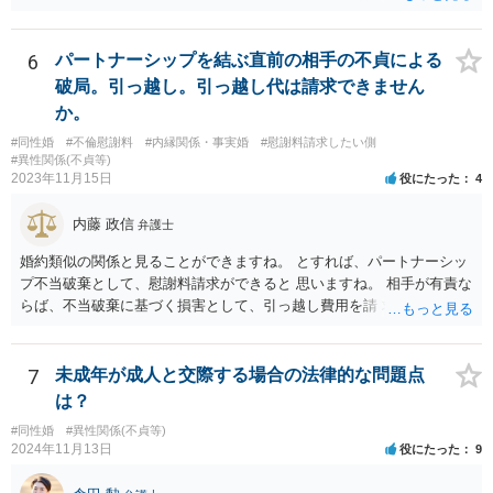
のことです。
6
パートナーシップを結ぶ直前の相手の不貞による
破局。引っ越し。引っ越し代は請求できません
か。
#同性婚
#不倫慰謝料
#内縁関係・事実婚
#慰謝料請求したい側
#異性関係(不貞等)
2023年11月15日
役にたった
4
内藤 政信
弁護士
婚約類似の関係と見ることができますね。 とすれば、パートナーシッ
プ不当破棄として、慰謝料請求ができると 思いますね。 相手が有責な
らば、不当破棄に基づく損害として、引っ越し費用を請 求できるよう
に思います。
7
未成年が成人と交際する場合の法律的な問題点
は？
#同性婚
#異性関係(不貞等)
2024年11月13日
役にたった
9