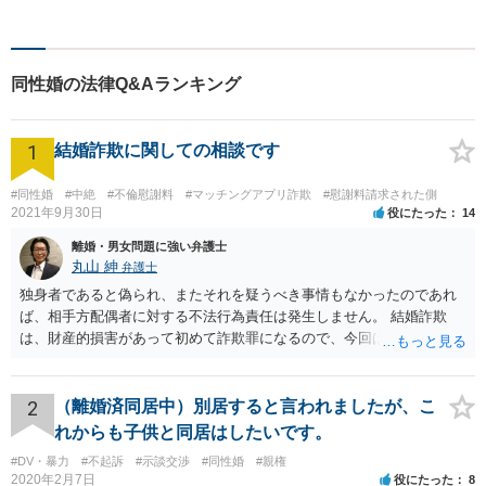
当解雇・退職勧奨、セクハ
ラ・パワハラなどお任せくだ
さい。最大の味方としてじっ
くりお話をお伺いします。
同性婚の法律Q&Aランキング
【粘り強い交渉が強み】
1
結婚詐欺に関しての相談です
#同性婚
#中絶
#不倫慰謝料
#マッチングアプリ詐欺
#慰謝料請求された側
2021年9月30日
役にたった
14
離婚・男女問題に強い弁護士
丸山 紳
弁護士
独身者であると偽られ、またそれを疑うべき事情もなかったのであれ
ば、相手方配偶者に対する不法行為責任は発生しません。 結婚詐欺
は、財産的損害があって初めて詐欺罪になるので、今回は該当しませ
ん。 貞操権侵害は、既婚者であることを偽られていて、その上既婚者
であることを知っていれば交際しなかったといえる場合に、慰謝料請
求が可能です。 LINEなどで、結婚を当然の前提にした関係だったこと
2
（離婚済同居中）別居すると言われましたが、こ
を立証できる場合は、請求は可能と考えます。
れからも子供と同居はしたいです。
#DV・暴力
#不起訴
#示談交渉
#同性婚
#親権
2020年2月7日
役にたった
8