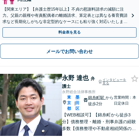
【関東エリア】【弁護士歴15年以上】不貞の慰謝料請求の減額に注
力。父親の親権や有責配偶者の離婚請求、算定表とは異なる養育費請
求など長期化しがちな非定型的なケースにも粘り強く対応いたしま
す。【初回相談30分無料】【休日・夜間相談可】
料金表を見る
メールでお問い合わせ
永野 達也
弁
インタビューを
見る
護士
永野総合法律事務所
東
墨
錦糸町駅
から
営業時間：本
京
田
|
日定休日
徒歩2分
都
区
【WEB相談可】【錦糸町から徒歩3
分】債務整理・離婚・刑事弁護の経験
多数【債務整理や不動産相続関係の著
書執筆経験あり】まずはお気軽にご相