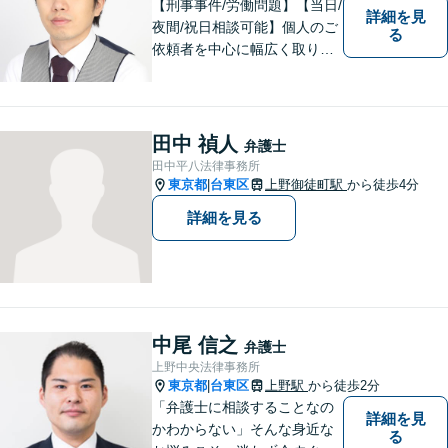
【刑事事件/労働問題】【当日/
詳細を見
夜間/祝日相談可能】個人のご
る
依頼者を中心に幅広く取り扱
ってきました。最善の解決方
法を一緒に考えさせて頂きま
す。
田中 禎人
弁護士
田中平八法律事務所
東京都
台東区
上野御徒町駅
から徒歩4分
|
詳細を見る
中尾 信之
弁護士
上野中央法律事務所
東京都
台東区
上野駅
から徒歩2分
|
「弁護士に相談することなの
詳細を見
かわからない」そんな身近な
る