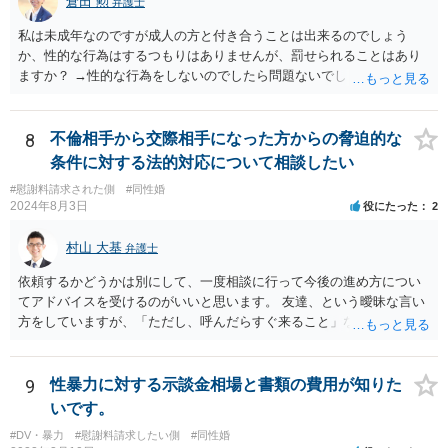
倉田 勲
弁護士
私は未成年なのですが成人の方と付き合うことは出来るのでしょう
か、性的な行為はするつもりはありませんが、罰せられることはあり
ますか？ →性的な行為をしないのでしたら問題ないでしょう
8
不倫相手から交際相手になった方からの脅迫的な
条件に対する法的対応について相談したい
#慰謝料請求された側
#同性婚
2024年8月3日
役にたった
2
村山 大基
弁護士
依頼するかどうかは別にして、一度相談に行って今後の進め方につい
てアドバイスを受けるのがいいと思います。 友達、という曖昧な言い
方をしていますが、「ただし、呼んだらすぐ来ること」などと条件を
つけているあたり、 今後も何かしら行ってきそうなので、おっしゃる
通り関わりを断つ方向がいいと思います。
9
性暴力に対する示談金相場と書類の費用が知りた
いです。
#DV・暴力
#慰謝料請求したい側
#同性婚