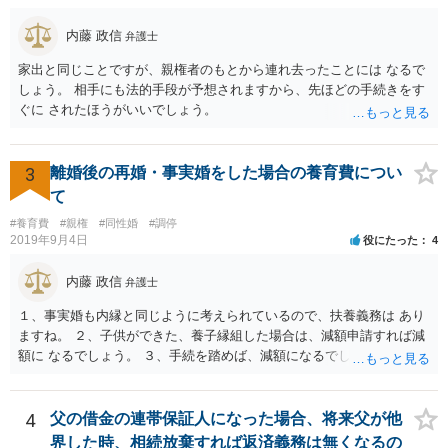
内藤 政信
弁護士
家出と同じことですが、親権者のもとから連れ去ったことには なるで
しょう。 相手にも法的手段が予想されますから、先ほどの手続きをす
ぐに されたほうがいいでしょう。
3
離婚後の再婚・事実婚をした場合の養育費につい
て
#養育費
#親権
#同性婚
#調停
2019年9月4日
役にたった
4
内藤 政信
弁護士
１、事実婚も内縁と同じように考えられているので、扶養義務は あり
ますね。 ２、子供ができた、養子縁組した場合は、減額申請すれば減
額に なるでしょう。 ３、手続を踏めば、減額になるでしょう。 ４、
それだけでは、減額はされないでしょう。 ５、養育費に影響はないで
しょう。 いろいろ議論のあるところですが、実務は上記のような運用
でしょう。
4
父の借金の連帯保証人になった場合、将来父が他
界した時、相続放棄すれば返済義務は無くなるの