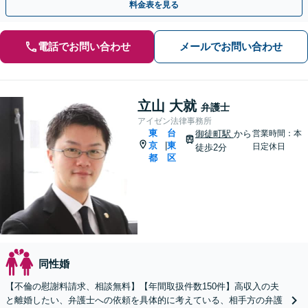
料金表を見る
電話でお問い合わせ
メールでお問い合わせ
立山 大就
弁護士
アイゼン法律事務所
東
台
御徒町駅
から
営業時間：本
京
東
|
日定休日
徒歩2分
都
区
同性婚
【不倫の慰謝料請求、相談無料】【年間取扱件数150件】高収入の夫
と離婚したい、弁護士への依頼を具体的に考えている、相手方の弁護