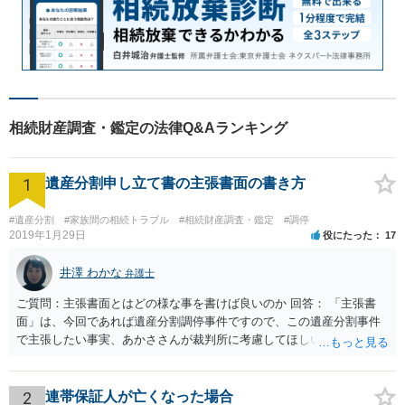
相続財産調査・鑑定の法律Q&Aランキング
1
遺産分割申し立て書の主張書面の書き方
#遺産分割
#家族間の相続トラブル
#相続財産調査・鑑定
#調停
2019年1月29日
役にたった
17
井澤 わかな
弁護士
ご質問：主張書面とはどの様な事を書けば良いのか 回答： 「主張書
面」は、今回であれば遺産分割調停事件ですので、この遺産分割事件
で主張したい事実、あかささんが裁判所に考慮してほしいと思う、亡
くなった方・あかささん・お姉さん間の事情などを記入することにな
ります。 もし、主張したい事実や考慮してほしい事情に関連して
資料を持っているようであれば、主張書面とは別で提出できます。も
2
連帯保証人が亡くなった場合