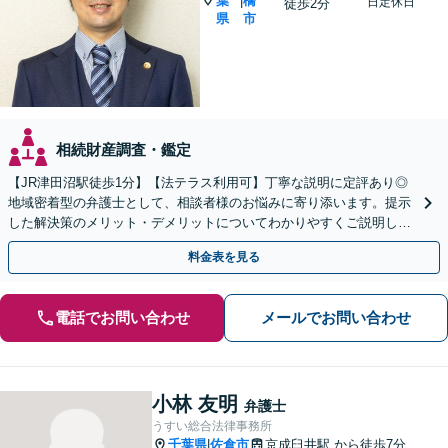
葉
橋
|
日定休日
徒歩2分
県
市
相続財産調査・鑑定
【JR津田沼駅徒歩1分】【法テラス利用可】丁寧な説明に定評あり◎
地域密着型の弁護士として、相談者様のお悩みに寄り添います。提示
した解決策のメリット・デメリットについてわかりやすくご説明しま
す【初回相談無料 】【プライバシーへの配慮も安心】
料金表を見る
電話でお問い合わせ
メールでお問い合わせ
小林 友明
弁護士
うすい総合法律事務所
千葉県
佐倉市
京成臼井駅
から徒歩7分
|