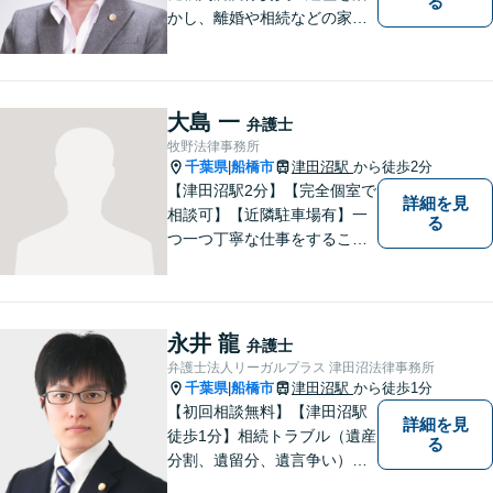
る
かし、離婚や相続などの家事
事件に取り組んでいます。
大島 一
弁護士
牧野法律事務所
千葉県
船橋市
津田沼駅
から徒歩2分
|
【津田沼駅2分】【完全個室で
詳細を見
相談可】【近隣駐車場有】一
る
つ一つ丁寧な仕事をすること
を心がけて、活動しておりま
す。法的な問題でお困りの際
は、お一人で悩まず、ぜひ千
葉県船橋市の牧野法律事務所
永井 龍
弁護士
へお気軽にご相談下さい。
弁護士法人リーガルプラス 津田沼法律事務所
千葉県
船橋市
津田沼駅
から徒歩1分
|
【初回相談無料】【津田沼駅
詳細を見
徒歩1分】相続トラブル（遺産
る
分割、遺留分、遺言争い）、
交通事故（被害者側）、離