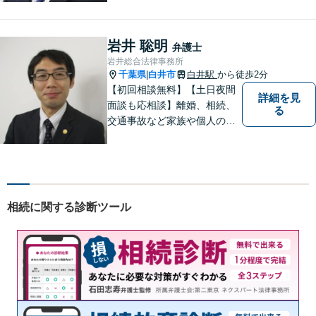
婚・不貞慰謝料、労働災害に
特に力を入れています。
岩井 聡明
弁護士
岩井総合法律事務所
千葉県
白井市
白井駅
から徒歩2分
|
【初回相談無料】【土日夜間
詳細を見
面談も応相談】離婚、相続、
る
交通事故など家族や個人のト
ラブルでお悩みの方は気軽に
ご相談ください。弁護士が誠
心誠意、ご納得いくまでお話
を聞き、具体的な解決案をご
提案させていただきます。
相続に関する診断ツール