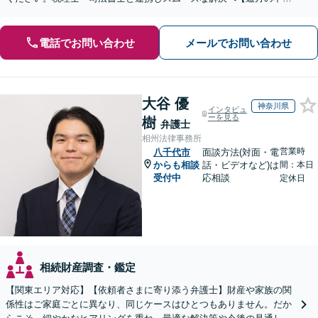
産もご相談ください】【初回相談30分1000円】
電話でお問い合わせ
メールでお問い合わせ
大谷 優
神奈川県
インタビュ
ーを見る
樹
弁護士
相州法律事務所
営業時
八千代市
面談方法(対面・電
からも相談
話・ビデオなど)は
間：本日
受付中
応相談
定休日
相続財産調査・鑑定
【関東エリア対応】【依頼者さまに寄り添う弁護士】財産や家族の関
係性はご家庭ごとに異なり、同じケースはひとつもありません。だか