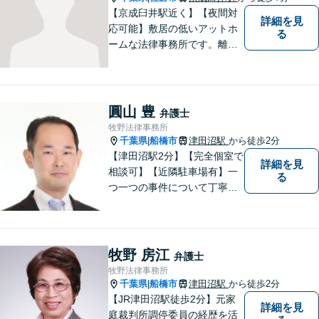
【京成臼井駅近く】【夜間対
詳細を見
応可能】敷居の低いアットホ
る
ームな法律事務所です。離婚
問題／相続問題／交通事故／
刑事事件／企業法務など、幅
広い法律トラブルに対応。
【地域に根差し他弁護士】的
圓山 豊
弁護士
確なアドバイスやサポートで
牧野法律事務所
ご相談者様のお役に立てるよ
千葉県
船橋市
津田沼駅
から徒歩2分
|
う尽力します。
【津田沼駅2分】【完全個室で
詳細を見
相談可】【近隣駐車場有】一
る
つ一つの事件について丁寧に
取り組んでまいります。法的
な問題でお困りの際は、お一
人で悩まず、ぜひ千葉県船橋
市の牧野法律事務所へお気軽
牧野 房江
弁護士
にご相談下さい。
牧野法律事務所
千葉県
船橋市
津田沼駅
から徒歩2分
|
【JR津田沼駅徒歩2分】元家
詳細を見
庭裁判所調停委員の経歴を活