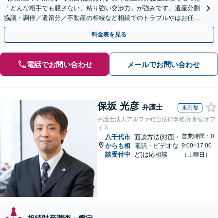
「どんな相手でも臆さない、粘り強い交渉力」が強みです。遺産分割
協議・調停／遺留分／不動産の相続など相続でのトラブルやはお任せ
ください。遺言書や生前贈与など生前対策にも注力
料金表を見る
電話でお問い合わせ
メールでお問い合わせ
保坂 光彦
弁護士
東京都
弁護士法人アルファ総合法律事務所 新宿オフ
ィス
営業時間：0
八千代市
面談方法(対面・
からも相
電話・ビデオな
9:00~17:00
談受付中
ど)は応相談
（土曜日）