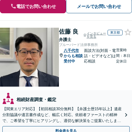
電話でお問い合わせ
メールでお問い合わせ
佐藤 良
東京都
インタビュー
を見る
弁護士
ブルーバード法律事務所
営業時
八千代市
面談方法(対面・電
からも相談
話・ビデオなど)は
間：本日
受付中
応相談
定休日
相続財産調査・鑑定
【関東エリア対応】【初回相談30分無料】【弁護士歴15年以上】遺産
分割協議や遺言書作成など、幅広く対応。依頼者ファーストの精神
で、ご希望を丁寧にヒアリングし、適切な解決策をご提案いたしま
す。まずは無料相談でお悩みをお聞かせください。
料金表を見る