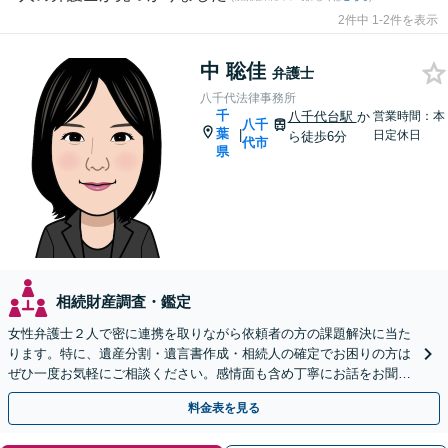
2件中 1-2件を表示
中 聡佳
弁護士
八千代法律事務所
千
八千代台駅
か
営業時間：本
八千
葉
|
日定休日
ら徒歩6分
代市
県
相続財産調査・鑑定
女性弁護士２人で密に連携を取りながら依頼者の方の課題解決に当た
ります。特に、遺産分割・遺言書作成・相続人の確定でお困りの方は
ぜひ一度お気軽にご相談ください。感情面も含め丁寧にお話をお聞き
します。
料金表を見る