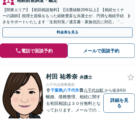
相続財産調査・鑑定
【関東エリア】【初回相談無料】【法曹経験20年以上】【相続セミナ
ーの講師】税理士資格をもった経験豊富な弁護士が、円滑な相続手続
きをサポートいたします「生前対策／遺言書・家族信託に対応」「遺
産整理業務の代行あり」【電話相談】
料金表を見る
電話で面談予約
メールで面談予約
村田 祐希奈
弁護士
八千代法律事務所
千葉県
八千代市
八千代台駅
から徒歩6分
|
離婚、債務整理、相続に関す
詳細を見
る初回相談は３０分無料とな
る
っております。メールでのご
予約も承っておりますので、
お気軽にご連絡ください。