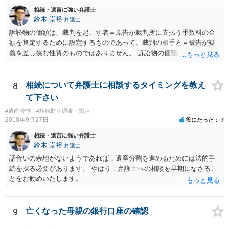
相続・遺言に強い弁護士
鈴木 崇裕
弁護士
訴訟物の価額は、裁判を起こす者＝原告が裁判所に支払う手数料の金
額を算定するために設定するものであって、裁判の相手方＝被告が疑
義を差し挟む性質のものではありません。 訴訟物の価額自体が裁判の
目的（審理の対象）となることもありませんので、上申書や証拠を出
したとしても、変更されることはありません。
8
相続について弁護士に相談するタイミングを教え
て下さい
#遺産分割
#相続財産調査・鑑定
2018年9月27日
役にたった
7
相続・遺言に強い弁護士
鈴木 崇裕
弁護士
話合いの余地がないようであれば，遺産分割を進めるためには法的手
続を採る必要があります。 やはり，弁護士への相談を早期になさるこ
とをお勧めいたします。
9
亡くなった母親の銀行口座の確認