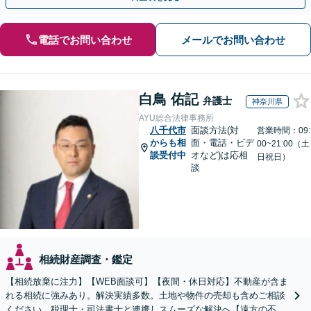
電話でお問い合わせ
メールでお問い合わせ
白鳥 佑記
弁護士
神奈川県
AYU総合法律事務所
八千代市
面談方法(対
営業時間：09:
からも相
面・電話・ビデ
00~21:00（土
談受付中
オなど)は応相
日祝日）
談
相続財産調査・鑑定
【相続放棄に注力】【WEB面談可】【夜間・休日対応】不動産が含ま
れる相続に強みあり。解決実績多数。土地や物件の売却も含めご相談
ください。税理士・司法書士と連携しスムーズな解決へ【遠方の不動