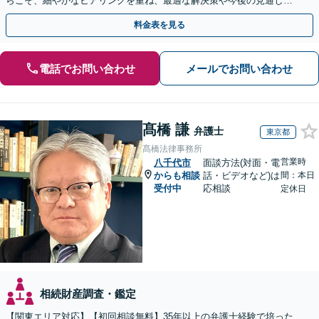
らこそ、細やかなヒアリングを重ね、最適な解決策や今後の見通しを
明確にお示しします。ぜひ一度当事務所へご相談ください。
料金表を見る
電話でお問い合わせ
メールでお問い合わせ
髙橋 謙
弁護士
東京都
髙橋法律事務所
営業時
八千代市
面談方法(対面・電
からも相談
話・ビデオなど)は
間：本日
受付中
応相談
定休日
相続財産調査・鑑定
【関東エリア対応】【初回相談無料】35年以上の弁護士経験で培った