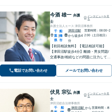
今酒 雄一
弁護
インタビューを見
る
士
弁護士法人エース 津田沼事務所
津田沼駅
営業時間：08:00~2
千
船
2:00（土日祝日）
葉
橋
から徒歩4
|
県
市
分
【初回相談無料】【電話相談可能】
【津田沼駅徒歩4分】離婚・男女問題/
交通事故/相続などの問題に注力してい
ます。是非一度ご相談ください。
電話でお問い合わせ
メールでお問い合わせ
伏見 宗弘
弁護
インタビューを見
る
士
津田沼総合法律事務所
千
船
津田沼駅
から
営業時間：本