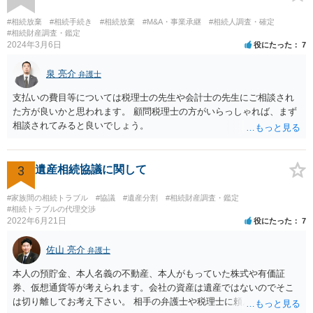
し、お姉さんに見られたくないような資料がある場合、「非開示の希
望に関する申出書」と共に提出することも考えられます。 ご質問：書
#相続放棄
#相続手続き
#相続放棄
#M&A・事業承継
#相続人調査・確定
いた方が良い事と書かない方が良い事 回答： お姉さんが申立書の「申
#相続財産調査・鑑定
2024年3月6日
役にたった
7
立ての趣旨」のところに書いている遺産の分け方に対して意見があれ
ば、まずそれを書くとよいです。 次に「申立ての理由」のところに、
泉 亮介
なぜ調停を申し立てたのか(例えば、あかささんと話合いが出来ない／
弁護士
決裂した、など)や亡くなった方・あかささん・お姉さん間の事情やい
支払いの費目等については税理士の先生や会計士の先生にご相談され
きさつなどが書かれていると思うので、あかささんから見てそれは違
た方が良いかと思われます。 顧問税理士の方がいらっしゃれば、まず
うと感じるところは、どのように違うのか、など書くとよいです。 そ
相談されてみると良いでしょう。
の他、お姉さんの申立書には書かれていないけど、どのように遺産を
分けるかを決めるについてあかささんが重要だと考える事情があれば
(例えば、○○のときにお姉さんは亡くなった方からお金を援助してもら
3
遺産相続協議に関して
った等)、それも書くとよいです。 書かない方が良いと思うことは、遺
産分割に関係ない(と思われる)いきさつを沢山盛り込むことだと考えま
#家族間の相続トラブル
#協議
#遺産分割
#相続財産調査・鑑定
す(あくまで遺産分割に関係することに留める方が、裁判所や調停委員
#相続トラブルの代理交渉
の方に事情を理解してもらいやすいと思います)。
2022年6月21日
役にたった
7
佐山 亮介
弁護士
本人の預貯金、本人名義の不動産、本人がもっていた株式や有価証
券、仮想通貨等が考えられます。会社の資産は遺産ではないのでそこ
は切り離してお考え下さい。 相手の弁護士や税理士に頼んでも守秘義