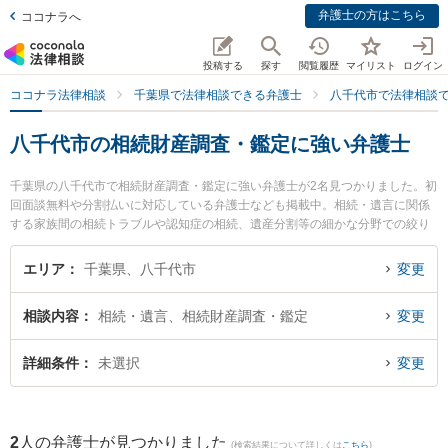
弁護士の方はこちら
ココナラへ
投稿する
探す
閲覧履歴
マイリスト
ログイン
ココナラ法律相談
千葉県で法律相談できる弁護士
八千代市で法律相談
八千代市の相続財産調査・鑑定に強い弁護士
千葉県の八千代市で相続財産調査・鑑定に強い弁護士が2名見つかりました。初
回面談無料や分割払いに対応している弁護士なども掲載中。相続・遺言に関係
する家族間の相続トラブルや認知症の相続、遺産分割等の細かな分野での絞り
込み検索もでき便利です。特に八千代法律事務所の中 聡佳弁護士や八千代法律
事務所の村田 祐希奈弁護士のプロフィール情報や弁護士費用、強みなどが注目
エリア
千葉県、八千代市
変更
されています。『八千代市で土日や夜間に発生した相続財産調査・鑑定のトラ
ブルを今すぐに弁護士に相談したい』『相続財産調査・鑑定のトラブル解決の
相談内容
相続・遺言、相続財産調査・鑑定
変更
実績豊富な近くの弁護士を検索したい』『初回相談無料で相続財産調査・鑑定
を法律相談できる八千代市内の弁護士に相談予約したい』などでお困りの相談
者さんにおすすめです。
詳細条件
未選択
変更
2
人の弁護士が見つかりました
(検索結果について詳しくは
こちら
)