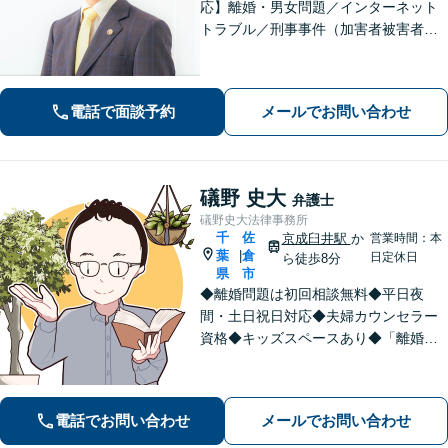
応】離婚・男女問題／インターネット
トラブル／刑事事件（加害者被害者含
む）などの問題に対応しております。
親しみやすさが取り柄です。お気軽に
ご相談ください【zoom面談可】【全国
電話で面談予約
メールでお問い合わせ
相談対応】
礒野 史大
弁護士
礒野史大法律事務所
千
佐
京成臼井駅
か
営業時間：本
葉
倉
|
日定休日
ら徒歩8分
県
市
◆離婚問題は初回相談無料◆平日夜
間・土日祝日対応◆夫婦カウンセラー
資格◆キッズスペースあり◆「離婚・
相続問題」を重点的に扱う法律事務
所。「悩んで困っている人を笑顔にし
たい！」が私の信条。【京成臼井駅か
電話でお問い合わせ
メールでお問い合わせ
ら徒歩8分】【専用駐車場】