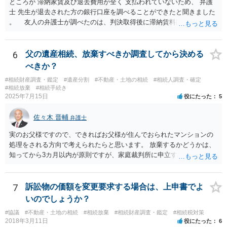
ところが 滞納家賃及び退去費用が全く 支払われていないため、 弁護
士 先生が退去された方の銀行口座を調べることができたと聞きました
。 友人の弁護士が調べたのは、判決取得後に滞納賃料回収のため
に、預金の有無及び残高の開示を求めたもので 判決を取るために、
預金の入出金履歴を調べたわけではありません。 残念ながら、事案
や目的も異なりますし、開示の内容も異なります。
6
父の遺産相続、放棄すべきか調査してから決める
べきか？
#相続財産調査・鑑定
#遺産分割
#不動産・土地の相続
#相続人調査・確定
#相続放棄
#相続手続き
2025年7月15日
役にたった
5
佐々木 晋輔
弁護士
実のお父様ですので、できればお父様が住んでおられたマンションの
処理をされる方向で考えられたらと思います。 放棄するかどうかは、
知ってから3カ月以内が原則ですが、家庭裁判所に申立すれば3カ月の
期間を伸長することができます。 その間に、財産の状況を調査して、
放棄するかどうか決めることができます。 銀行やサラ金が数年も放置
することはありませんので、数年後に借金が発見される可能性はほぼ
7
訴訟物の価額を変更要求する場合は、上申書でよ
ありません。 なお、私が扱った相続放棄を検討していた案件で、期間
いのでしょうか？
伸長して調査したところ、サラ金に対する過払金など相当な財産が見
#協議
#不動産・土地の相続
#相続放棄
#相続財産調査・鑑定
#相続税対策
つかったため相続したという事例がありました。
2018年3月11日
役にたった
6