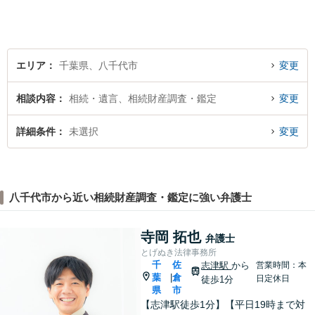
エリア
千葉県、八千代市
変更
相談内容
相続・遺言、相続財産調査・鑑定
変更
詳細条件
未選択
変更
八千代市から近い相続財産調査・鑑定に強い弁護士
寺岡 拓也
弁護士
とげぬき法律事務所
千
佐
志津駅
から
営業時間：本
葉
倉
|
日定休日
徒歩1分
県
市
【志津駅徒歩1分】【平日19時まで対