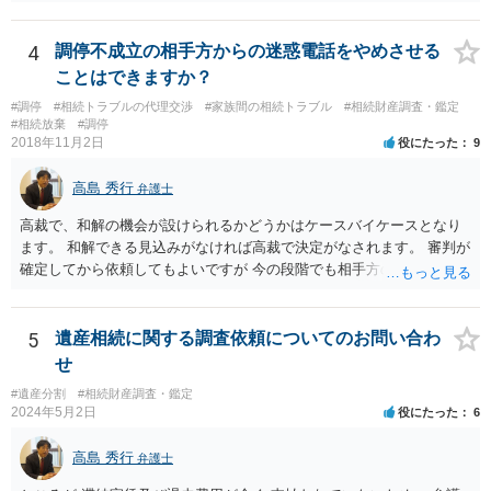
務を理由に断られる可能性が高いです。 資料は調停を起こしてから任
意に開示を求め、応じなければ「調査嘱託」という手続きを使って銀
行等に照会をかけることになるでしょう。 不動産は、相続登記が済ん
4
調停不成立の相手方からの迷惑電話をやめさせる
でいなければ市役所ないし区役所に、お子様と義父様のつながりがわ
ことはできますか？
かる戸籍一式を揃えてもちこみ、「名寄せ」という手続きをすると、
#調停
#相続トラブルの代理交渉
#家族間の相続トラブル
#相続財産調査・鑑定
分かると思います。遺産分割協議書の偽造等により既に相続登記され
#相続放棄
#調停
てしまっている場合は、住所などに当たりをつけて登記名義を調べて
2018年11月2日
役にたった
9
探すことになるでしょう。 代理人弁護士を立てられるのはおすすめで
すが、現代では、各々が自由に価格設定をしていますので、特に相場
高島 秀行
弁護士
はお示しできません。ただし、かつて日本弁護士連合会が設けていた
報酬基準を踏まえて価格設定している弁護士は一定数いると思います
高裁で、和解の機会が設けられるかどうかはケースバイケースとなり
ので、それが一応の目安となるでしょう。
ます。 和解できる見込みがなければ高裁で決定がなされます。 審判が
確定してから依頼してもよいですが 今の段階でも相手方の連絡が迷惑
であれば 弁護士に依頼してもよいと思います。
5
遺産相続に関する調査依頼についてのお問い合わ
せ
#遺産分割
#相続財産調査・鑑定
2024年5月2日
役にたった
6
高島 秀行
弁護士