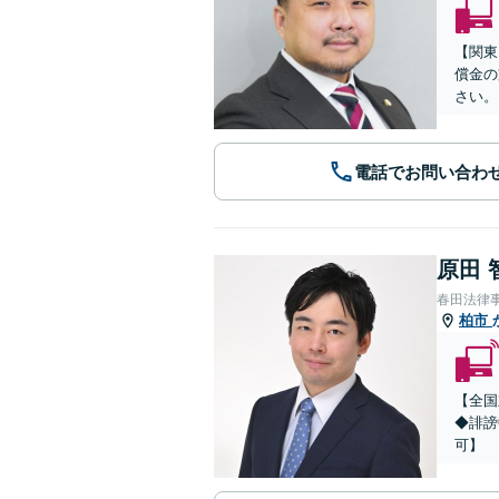
【関東
償金の
さい。
電話でお問い合わ
原田 
春田法律
柏市
【全国
◆誹謗
可】