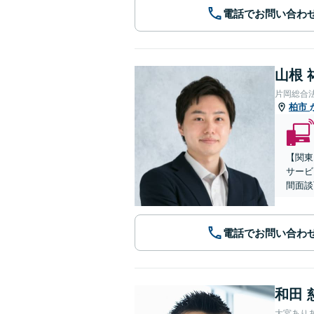
電話でお問い合わ
山根 
片岡総合
柏市
【関東
サービ
間面談
電話でお問い合わ
和田 
大宮あり