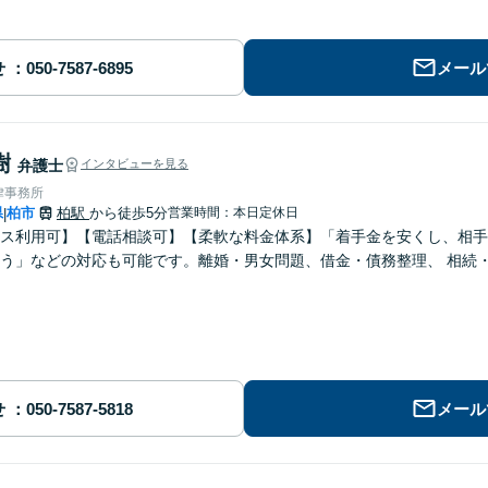
せ
メール
樹
弁護士
インタビューを見る
律事務所
県
柏市
柏駅
から徒歩5分
営業時間：本日定休日
|
ス利用可】【電話相談可】【柔軟な料金体系】「着手金を安くし、相手
などの対応も可能です。離婚・男女問題、借金・債務整理、 相続・遺言 、労働・雇用、交通事故 など【柏
せ
メール