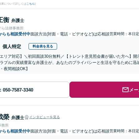
結果について詳しくは
こちら
)
正衡
弁護士
ぞら法律事務所
からも相談受付中
面談方法(対面・電話・ビデオなど)は応相談
営業時間：本日
個人特定
料金表を見る
エリア対応】＼初回面談30分無料／【トレント意見照会書が届いた方へ】開
ラブルの実績豊富な弁護士が、あなたのプライバシーと生活を守るために迅
・夜間相談OK】
メー
成榮
弁護士
インタビューを見る
事務所
からも相談受付中
面談方法(対面・電話・ビデオなど)は応相談
営業時間：本日