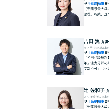
千葉県
柏市
|
【千葉県最大級
整理、相続、企
吉田 翼
弁護
虎ノ門法律経済事務
千葉県
柏市
|
【初回相談無料
年」注力分野の
で対応可」【休
辻 佐和子
よつば総合法律事務
千葉県
柏市
|
【千葉県最大級