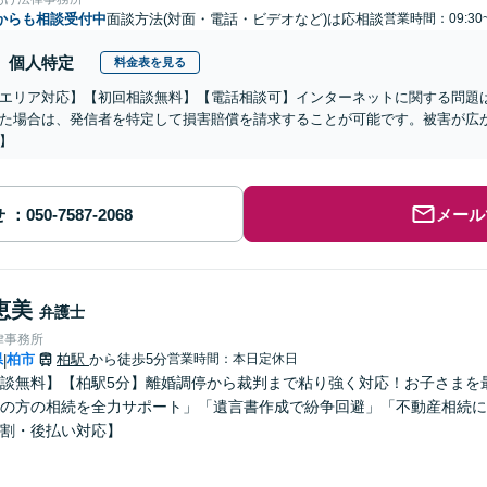
からも相談受付中
面談方法(対面・電話・ビデオなど)は応相談
営業時間：09:30
個人特定
料金表を見る
エリア対応】【初回相談無料】【電話相談可】インターネットに関する問題
た場合は、発信者を特定して損害賠償を請求することが可能です。被害が広
】
せ
メール
恵美
弁護士
律事務所
県
柏市
柏駅
から徒歩5分
営業時間：本日定休日
|
談無料】【柏駅5分】離婚調停から裁判まで粘り強く対応！お子さまを
の方の相続を全力サポート」「遺言書作成で紛争回避」「不動産相続に
割・後払い対応】