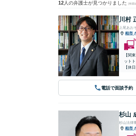
12
人の弁護士が見つかりました
(検索
川村 
上尾あお
柏市
【関東
ットト
【休日
電話で面談予約
杉山 
杉山法律
柏市