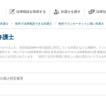
法律相談を投稿する
弁護士を探す
法律Q
弁護士
柏市で法律相談できる弁護士
柏市でインターネットに強い弁護士
弁護士
見つかりました。初回面談無料や休日面談に対応している弁護士なども掲載中。イン
利です。特にアポロ法律事務所の関谷 恵美弁護士やアポロ法律事務所の原 康樹弁
みなどが注目されています。『柏市で土日や夜間に発生した個人特定のトラブルを
い』『初回相談無料で個人特定を法律相談できる柏市内の弁護士に相談予約したい
の個人特定被害