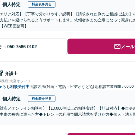
個人特定
料金表を見る
エリア対応】【丁寧で分かりやすい説明】【請求された側のご相談に注力】
支払いを避けられるようサポートします。依頼者さまの立場になって親身に
【WEB面談可】
せ
メール
智
弁護士
事務所 大宮オフィス
からも相談受付中
面談方法(対面・電話・ビデオなど)は応相談
営業時間：00:00
個人特定
料金表を見る
対応／オンライン相談可】【10,000件以上の相談実績】【即日対応】◆自
中傷の被害に遭った方◆トレントの利用で開示請求を受けた方◆個人・法人問