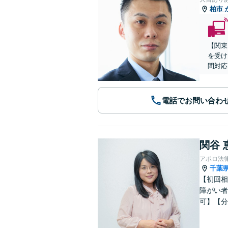
柏市
【関東
を受け
間対応
電話でお問い合わ
関谷 
アポロ法
千葉
【初回相
障がい者
可】【分