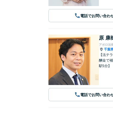
電話でお問い合わ
原 康
アポロ法
千葉
【法テラ
酬金で補う」
駅5分】
電話でお問い合わ