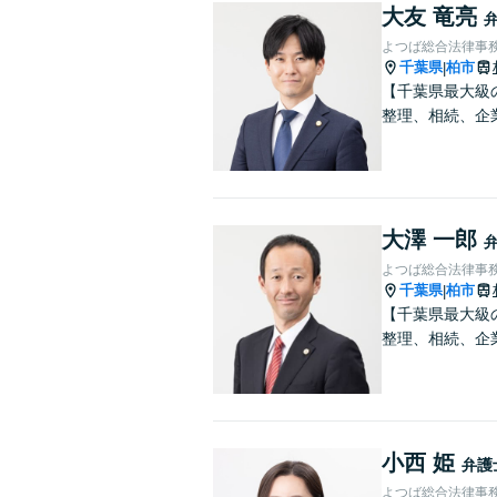
大友 竜亮
よつば総合法律事務
千葉県
柏市
|
【千葉県最大級
整理、相続、企
大澤 一郎
よつば総合法律事務
千葉県
柏市
|
【千葉県最大級
整理、相続、企
小西 姫
弁護
よつば総合法律事務