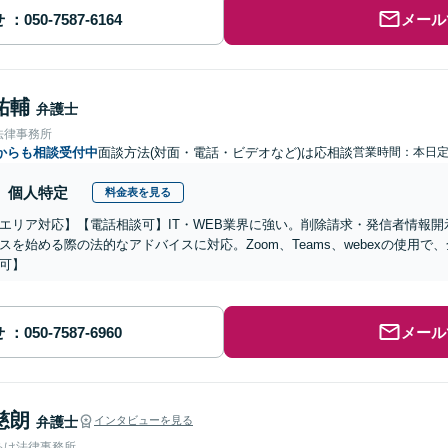
せ
メール
祐輔
弁護士
法律事務所
からも相談受付中
面談方法(対面・電話・ビデオなど)は応相談
営業時間：本日
個人特定
料金表を見る
エリア対応】【電話相談可】IT・WEB業界に強い。削除請求・発信者情報開
スを始める際の法的なアドバイスに対応。Zoom、Teams、webexの使用
可】
せ
メール
慈朗
弁護士
インタビューを見る
あけ法律事務所