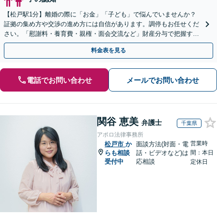
【松戸駅1分】離婚の際に「お金」「子ども」で悩んでいませんか？
証拠の集め方や交渉の進め方には自信があります。調停もお任せくだ
さい。「慰謝料・養育費・親権・面会交流など」財産分与で把握すべ
きポイントもご紹介できます。
料金表を見る
電話でお問い合わせ
メールでお問い合わせ
関谷 恵美
弁護士
千葉県
アポロ法律事務所
営業時
松戸市
か
面談方法(対面・電
らも相談
話・ビデオなど)は
間：本日
受付中
応相談
定休日