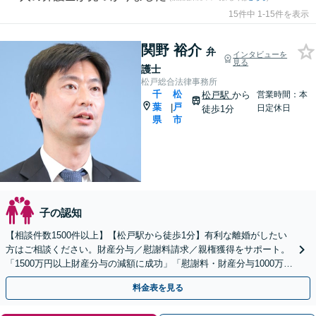
15件中 1-15件を表示
関野 裕介
弁
インタビューを
見る
護士
松戸総合法律事務所
千
松
松戸駅
から
営業時間：本
葉
戸
|
日定休日
徒歩1分
県
市
子の認知
【相談件数1500件以上】【松戸駅から徒歩1分】有利な離婚がしたい
方はご相談ください。財産分与／慰謝料請求／親権獲得をサポート。
「1500万円以上財産分与の減額に成功」「慰謝料・財産分与1000万に
アップ」新しい人生を歩むお手伝いをします
料金表を見る