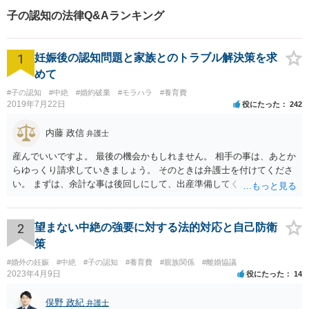
子の認知の法律Q&Aランキング
1
妊娠後の認知問題と家族とのトラブル解決策を求
めて
#子の認知
#中絶
#婚約破棄
#モラハラ
#養育費
2019年7月22日
役にたった
242
内藤 政信
弁護士
産んでいいですよ。 最後の機会かもしれません。 相手の事は、あとか
らゆっくり請求していきましょう。 そのときは弁護士を付けてくださ
い。 まずは、余計な事は後回しにして、出産準備してください。
2
望まない中絶の強要に対する法的対応と自己防衛
策
#婚外の妊娠
#中絶
#子の認知
#養育費
#親族関係
#離婚協議
2023年4月9日
役にたった
14
俣野 政紀
弁護士