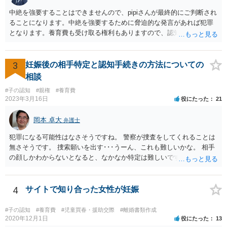
中絶を強要することはできませんので、pipiさんが最終的にご判断され
ることになります。中絶を強要するために脅迫的な発言があれば犯罪
となります。養育費も受け取る権利もありますので、認知等につきお
相手がきちんと対応しないのであれば弁護士にご相談されることをお
勧めします。
3
妊娠後の相手特定と認知手続きの方法についての
相談
#子の認知
#親権
#養育費
2023年3月16日
役にたった
21
岡本 卓大
弁護士
犯罪になる可能性はなさそうですね。 警察が捜査をしてくれることは
無さそうです。 捜索願いを出す･･･うーん、これも難しいかな。 相手
の顔しかわからないとなると、なかなか特定は難しいですね。 お役に
立てず、すみません。
4
サイトで知り合った女性が妊娠
#子の認知
#養育費
#児童買春・援助交際
#離婚書類作成
2020年12月1日
役にたった
13