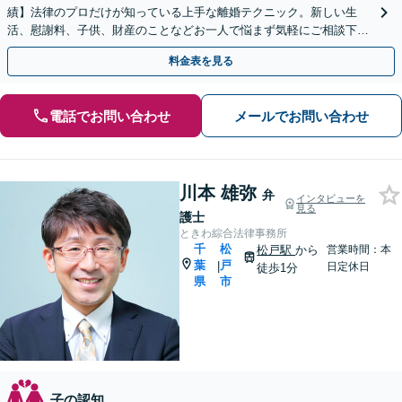
績】法律のプロだけが知っている上手な離婚テクニック。新しい生
活、慰謝料、子供、財産のことなどお一人で悩まず気軽にご相談下さ
い。女性側／男性側／熟年離婚など弁護経験豊富です。
料金表を見る
電話でお問い合わせ
メールでお問い合わせ
川本 雄弥
弁
インタビューを
見る
護士
ときわ綜合法律事務所
千
松
松戸駅
から
営業時間：本
葉
戸
|
日定休日
徒歩1分
県
市
子の認知