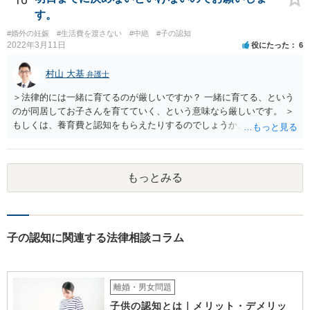
す。
#婚外の妊娠
#生活費を渡さない
#中絶
#子の認知
2022年3月11日
役にたった
6
村山 大基
弁護士
＞法律的には一緒に育てるのが厳しいですか？ 一緒に育てる、という
のが同居してお子さんを育てていく、という意味なら厳しいです。 ＞
もしくは、養育費と認知をもらえたりするのでしょうか、 相手が認知
を拒む場合、調停や裁判などの手続きで認知を求める必要がありま
す。 また、認知されたことを前提に、父親として子を養う義務があり
ますので、 養育費を請求できます。 ただ、極端な話相手に収入がなか
もっとみる
ったり、行方不明だったりすると、実際上の回収が難しい可能性はあ
ります。
子の認知に関連する法律相談コラム
離婚・男女問題
子供の認知とは｜メリット・デメリッ