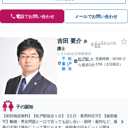
電話でお問い合わせ
メールでお問い合わせ
吉田 要介
弁
インタビューを
見る
護士
ときわ綜合法律事務所
千
松
松戸駅
か
営業時間：00:00~2
葉
戸
|
3:59（土日祝日）
ら徒歩1分
県
市
子の認知
【初回相談無料】【松戸駅徒歩１分】【土日・夜間対応可】【秘密厳
守】離婚・男女問題と一口で言っても話し合い・調停・裁判など、最
善の方策は場合によって異なります。依頼者の話をじっくり聞き、よ