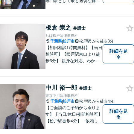
専門家として最も適切な解決
策を取ります。離婚問題／借
金問題／交通事故／企業法務
など、幅広い法律トラブルに
板倉 崇之
対応。【夜間／休日対応可
弁護士
能】お客様に寄り添い、スピ
ちば松戸法律事務所
ーディーな解決策を実行しま
千葉県
松戸市
松戸駅
から徒歩3分
|
す。
【初回相談1時間無料】【当日
詳細を見
相談可】【松戸駅東口より徒
る
歩3分】 親身な対応、わかり
やすい説明を心がけていま
す。身近な弁護士をモットー
に、幅広い案件の相談にお答
中川 裕一郎
えします。まずはご相談下さ
弁護士
い。
東京中川法律事務所
千葉県
松戸市
松戸駅
から徒歩4分
|
【ご面談のご予約から承りま
詳細を見
す】【当日/休日/夜間相談可】
る
【松戸駅徒歩4分】「依頼して
良かった」と笑っていただけ