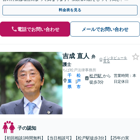
り良い再出発を迎えるために全力を尽くします。
料金表を見る
電話でお問い合わせ
メールでお問い合わせ
吉成 直人
弁
インタビューを
見る
護士
ちば松戸法律事務所
千
松
松戸駅
から
営業時間：本
葉
戸
|
日定休日
徒歩3分
県
市
子の認知
【初回相談1時間無料】【当日相談可】【松戸駅徒歩3分】【25年の実