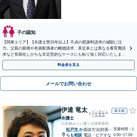
子の認知
【関東エリア】【弁護士歴15年以上】不貞の慰謝料請求の減額に注
力。父親の親権や有責配偶者の離婚請求、算定表とは異なる養育費請
求など長期化しがちな非定型的なケースにも粘り強く対応いたしま
す。【初回相談30分無料】【休日・夜間相談可】
料金表を見る
メールでお問い合わせ
伊達 竜太
東京都
インタビュ
ーを見る
弁護士
日本橋みらい通り法律事務所
営業時間：1
松戸市
か
面談方法(対面・
らも相談
電話・ビデオな
0:00~17:00