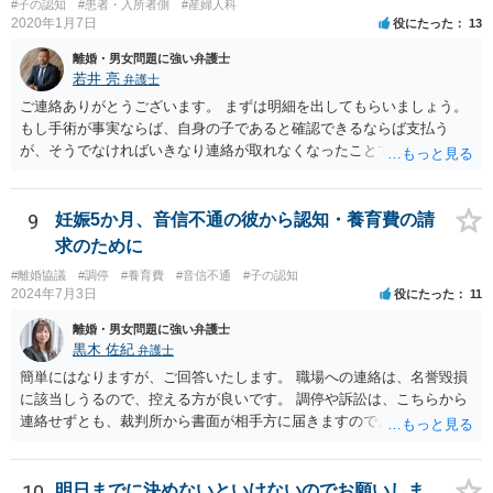
#子の認知
#患者・入所者側
#産婦人科
2020年1月7日
役にたった
13
離婚・男女問題に強い弁護士
若井 亮
弁護士
ご連絡ありがとうございます。 まずは明細を出してもらいましょう。
もし手術が事実ならば、自身の子であると確認できるならば支払う
が、そうでなければいきなり連絡が取れなくなったことで不信感もあ
るし、自身の子であるか疑問に残る点もあるので、支払えないと回答
してはいかがでしょうか。 代理人となる場合ですが、事務所ごとにま
ちまちです。 弊所の場合、交渉をお受けするとなると20万円くらいが
9
妊娠5か月、音信不通の彼から認知・養育費の請
多いかと思います。
求のために
#離婚協議
#調停
#養育費
#音信不通
#子の認知
2024年7月3日
役にたった
11
離婚・男女問題に強い弁護士
黒木 佐紀
弁護士
簡単にはなりますが、ご回答いたします。 職場への連絡は、名誉毀損
に該当しうるので、控える方が良いです。 調停や訴訟は、こちらから
連絡せずとも、裁判所から書面が相手方に届きますので、連絡不要で
す。 ご要望は認知や養育費の請求でしょうか？ 任意に応じてもらえな
いのであれば、調停や訴訟をするしかないかと思います。
10
明日までに決めないといけないのでお願いしま