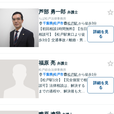
る日を目指し、最大限のお力
添えをさせていただきます。
芦部 勇一郎
弁護士
ちば松戸法律事務所
千葉県
松戸市
松戸駅
から徒歩3分
|
【初回相談1時間無料】【当日
詳細を見
相談可】【松戸駅東口より徒
る
歩3分】交通事故 / 離婚・男女
問題 /遺産相続など多数の分野
に対応可能。安価で良質なリ
ーガルサービスをご提供致し
福原 亮
ます。ぜひ、お気軽にお越し
弁護士
ください。
松戸総合法律事務所
千葉県
松戸市
松戸駅
から徒歩1分
|
【松戸駅1分】【完全個室で相
詳細を見
談可】法律相談は、解決する
る
までの過程や、解決後も大切
だと考えています。依頼者に
とって何が「最良の解決」な
のかをともに考えます。初回
相談30分無料、オンライン面