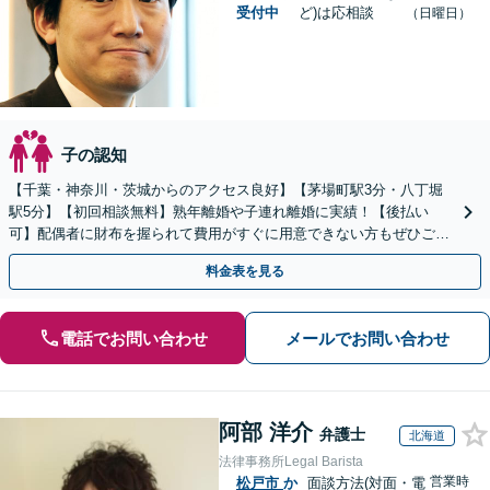
受付中
ど)は応相談
（日曜日）
子の認知
【千葉・神奈川・茨城からのアクセス良好】【茅場町駅3分・八丁堀
駅5分】【初回相談無料】熟年離婚や子連れ離婚に実績！【後払い
可】配偶者に財布を握られて費用がすぐに用意できない方もぜひご相
談ください。子の連れ去りや婚姻費用の請求も直ちに対応。
料金表を見る
電話でお問い合わせ
メールでお問い合わせ
阿部 洋介
弁護士
北海道
法律事務所Legal Barista
営業時
松戸市
か
面談方法(対面・電