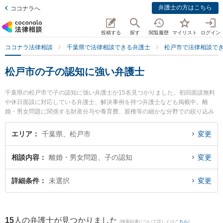
弁護士の方はこちら
ココナラへ
投稿する
探す
閲覧履歴
マイリスト
ログイン
ココナラ法律相談
千葉県で法律相談できる弁護士
松戸市で法律相談で
松戸市の子の認知に強い弁護士
千葉県の松戸市で子の認知に強い弁護士が15名見つかりました。初回面談無料
や休日面談に対応している弁護士、解決事例を持つ弁護士なども掲載中。離
婚・男女問題に関係する財産分与や養育費、親権等の細かな分野での絞り込み
検索もでき便利です。特に松戸総合法律事務所の関野 裕介弁護士や松戸さくら
法律事務所の伊藤 未知人弁護士、ときわ綜合法律事務所の吉田 要介弁護士のプ
エリア
千葉県、松戸市
変更
ロフィール情報や弁護士費用、強みなどが注目されています。『松戸市で土日
や夜間に発生した子の認知のトラブルを今すぐに弁護士に相談したい』『子の
相談内容
離婚・男女問題、子の認知
変更
認知のトラブル解決の実績豊富な近くの弁護士を検索したい』『初回相談無料
で子の認知を法律相談できる松戸市内の弁護士に相談予約したい』などでお困
りの相談者さんにおすすめです。
詳細条件
未選択
変更
15
人の弁護士が見つかりました
(検索結果について詳しくは
こちら
)