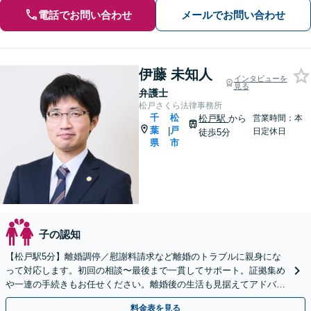
電話でお問い合わせ
メールでお問い合わせ
伊藤 未知人
インタビューを
見る
弁護士
松戸さくら法律事務所
千
松
松戸駅
から
営業時間：本
葉
戸
|
日定休日
徒歩5分
県
市
子の認知
【松戸駅5分】離婚調停／慰謝料請求など離婚のトラブルに親身にな
って対応します。初回の相談〜最後まで一貫してサポート。証拠集め
や一連の手続きもお任せください。離婚後の生活も見据えてアドバイ
スいたします。【初回相談無料】【夜間・休日相談可能】
料金表を見る