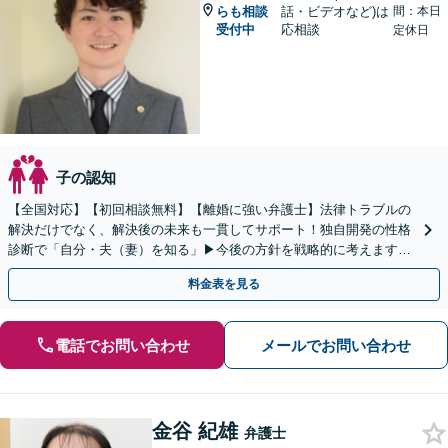
らも相談
話・ビデオなど)は
間：本日
受付中
応相談
定休日
子の認知
【全国対応】【初回相談無料】【離婚に強い弁護士】法律トラブルの
解決だけでなく、解決後の未来も一貫してサポート！独自開発の性格
診断で「自分・夫（妻）を知る」▶︎今後の方針を戦略的に考えます！
【休日夜間／オンライン相談OK】
料金表を見る
電話でお問い合わせ
メールでお問い合わせ
金谷 紀雄
弁護士