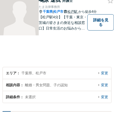
鴫原 遼我
弁護士
談、事前の予約で土日の面談
たま法律事務所
にも対応しております。
千葉県
松戸市
松戸駅
から徒歩4分
|
【松戸駅4分】【千葉・東京・
詳細を見
茨城の皆さまの身近な相談窓
る
口】日常生活のお悩みから複
雑な紛争まで幅広く対応。丁
寧な対話を通じて状況を整理
し、分かりやすく解決策をご
提案。解決まで弁護士がしっ
かりサポートします！【バリ
アフリー】
エリア
千葉県、松戸市
変更
相談内容
離婚・男女問題、子の認知
変更
詳細条件
未選択
変更