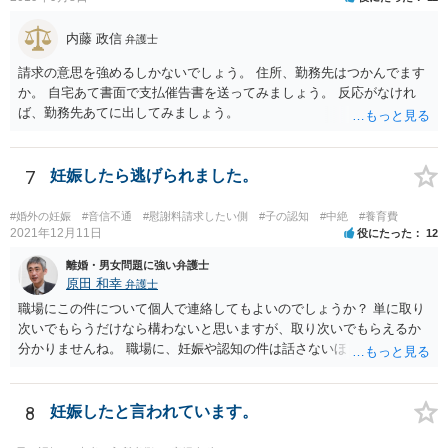
内藤 政信
弁護士
請求の意思を強めるしかないでしょう。 住所、勤務先はつかんでます
か。 自宅あて書面で支払催告書を送ってみましょう。 反応がなけれ
ば、勤務先あてに出してみましょう。
7
妊娠したら逃げられました。
#婚外の妊娠
#音信不通
#慰謝料請求したい側
#子の認知
#中絶
#養育費
2021年12月11日
役にたった
12
離婚・男女問題に強い弁護士
原田 和幸
弁護士
職場にこの件について個人で連絡してもよいのでしょうか？ 単に取り
次いでもらうだけなら構わないと思いますが、取り次いでもらえるか
分かりませんね。 職場に、妊娠や認知の件は話さないほうがよいと思
います。 それとも弁護士を通すべきなのでしょうか？ 相談者で対応が
難しいと思われれば、弁護士に入ってもらうことも検討されてくださ
い。 一度、お近くの弁護士に相談されてみてもよいと思います。
8
妊娠したと言われています。