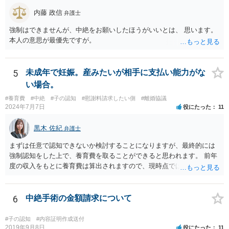
内藤 政信
弁護士
強制はできませんが、中絶をお願いしたほうがいいとは、 思います。
本人の意思が最優先ですが。
5
未成年で妊娠。産みたいが相手に支払い能力がな
い場合。
#養育費
#中絶
#子の認知
#慰謝料請求したい側
#離婚協議
2024年7月7日
役にたった
11
黒木 佐紀
弁護士
まずは任意で認知できないか検討することになりますが、最終的には
強制認知をした上で、養育費を取ることができると思われます。 前年
度の収入をもとに養育費は算出されますので、現時点では少額しか取
れないとしても、相手が大学を卒業して就職したら、そこで再度、養
育費の増額調停を起こすこともできます。 仮に中絶する場合でも、相
手方が妊娠について話し合いをしっかりしてくれない場合には、慰謝
6
中絶手術の金額請求について
料請求などもできる可能性があります。 いずれにせよ、親御さんとの
関わりが不可欠となると思われますので、一度話し合った上で、法律
#子の認知
#内容証明作成送付
事務所へ早めのご相談をされたほうがよろしいかと思います。
2019年9月8日
役にたった
11