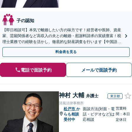
子の認知
【即日相談可】本気で離婚したい方の味方です！経営者や医師、資産
家、芸能関係者など高収入の夫との離婚・慰謝料請求の実績豊富！税
理士業務での経験を活かし、徹底的な財産調査を行います【中国語対
応可】
料金表を見る
電話で面談予約
メールで面談予約
神村 大輔
弁護士
東京都
清風法律事務所
営業時
松戸市
か
面談方法(対面・電
らも相談
話・ビデオなど)は
間：本日
受付中
応相談
定休日