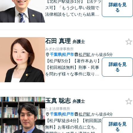
【北松戸駅徒歩1分】【法テラ
詳細を見
ス可】「もう少し早い段階で
る
法律相談をしていたら結果が
変わっていた」問題を解決し
たい。「家族のお悩みを、ま
るごと笑顔に」をモットー
石田 真理
に、皆さんの明るい未来をサ
弁護士
ポートします。【電話相談
みぎわ法律事務所
可】
千葉県
松戸市
松戸駅
から徒歩5分
|
【松戸駅5分】【著作本あり】
詳細を見
【初回相談無料】刑事・民事
る
を問わず様々な事件に取り組
みたいと考えています。民間
企業に勤務していた経験を生
かして相談者さまのお役に立
玉真 聡志
てるようサポートさせていた
弁護士
だきます。
たま法律事務所
千葉県
松戸市
松戸駅
から徒歩4分
|
【松戸駅徒歩4分】【初回面談
詳細を見
無料】お客様の視点に立ち、
る