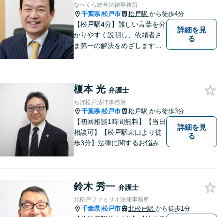
なべくら総合法律事務所
千葉県
松戸市
松戸駅
から徒歩4分
|
【松戸駅4分】難しい言葉を分
詳細を見
かりやすく説明し、依頼者さ
る
ま第一の解決をめざします
【相続・遺言】遺産分割協
議・調停、遺留分侵害額請
求、遺言書作成など幅広く対
榎本 光
応します【離婚・男女問題】
弁護士
男女ともに相談可。熟年離
ちば松戸法律事務所
婚、財産分与など、お任せく
千葉県
松戸市
松戸駅
から徒歩3分
|
ださい。
【初回相談1時間無料】【当日
詳細を見
相談可】【松戸駅東口より徒
る
歩3分】法律に関するお悩みを
抱えている方はまずご相談に
お越しください。実績多数の
専門家が上質なリーガルサー
鈴木 秀一
ビスを提供致します。
弁護士
北松戸ファミリオ法律事務所
千葉県
松戸市
北松戸駅
から徒歩1分
|