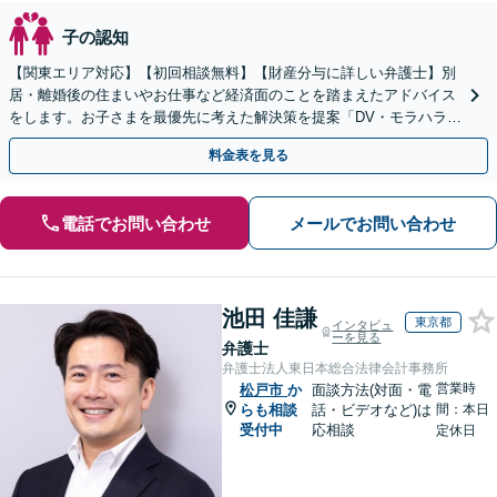
子の認知
【関東エリア対応】【初回相談無料】【財産分与に詳しい弁護士】別
居・離婚後の住まいやお仕事など経済面のことを踏まえたアドバイス
をします。お子さまを最優先に考えた解決策を提案「DV・モラハラに
悩む方を徹底サポート」【完全個室】【休日夜間面談可】
料金表を見る
電話でお問い合わせ
メールでお問い合わせ
池田 佳謙
東京都
インタビュ
ーを見る
弁護士
弁護士法人東日本総合法律会計事務所
営業時
松戸市
か
面談方法(対面・電
らも相談
話・ビデオなど)は
間：本日
受付中
応相談
定休日