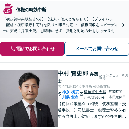
債権の時効中断
【横須賀中央駅徒歩5分】【法人・個人どちらも可】【プライバシー
に配慮・秘密厳守】可能な限りの即日対応で、債権回収をスピーディ
ーに実現！弁護士費用を曖昧にせず、費用と対応方針をしっかり明示
します【分割・後払い可】【夜間面談対応（事前予約）】
電話でお問い合わせ
メールでお問い合わせ
中村 賢史郎
弁護
インタビューを見
る
士
虎ノ門法律経済事務所 横須賀支店
横須賀中央駅
営業時間：
神奈
横須
|
川県
賀市
本日定休日
から徒歩7分
【初回相談無料（相続・債務整理・交
通事故）】司法書士・税理士資格を有
する弁護士が対応しますので多角的な
専門知識から問題解決が可能です。各
種士業の所属する創業50年国内最大規