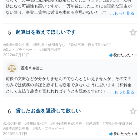
効になる可能性も高いですが、一万年後にしたことに合理的な理由が
ない限り、事実上貸主は返済を求める意思がないとして、消費貸借契
約の成立を否定し贈与契約であるとする可能性も高いです。脱税など
に悪用される可能性もあるので。
5
起算日を教えてほしいです
#債権の時効中断
#契約書・借用書なし
#音信不通・行方不明の相手
#個人・プライベート
#140万円以下
2022年7月11日
役にたった
1
匿名A
弁護士
前後の文脈などが分かりませんのでなんともいえませんが、その文面
のみでは債務の承認と必ずしも断定できないように思います（和解金
として支払う趣旨と言われればそうとも読めますので）。 個別具体的
な事実関係に入り込みますと個々の証拠を見ないことには判断しづら
いところがございますので、これまでの電話内容やメールの文面、訴
訟の経過に関する記録等を持って近隣の弁護士にご相談された方がよ
6
貸したお金を返済して欲しい
ろしいかと存じます。
#140万円超
#債権回収代行
#相手(債務者)の所在・財産調査
#内容証明作成送付
#債権の時効中断
#個人・プライベート
2026年4月7日
役にたった
4