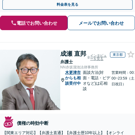
ど、事業活動で発生するあらゆる債権回収に実績あり
料金表を見る
電話でお問い合わせ
メールでお問い合わせ
成瀬 直邦
東京都
インタビュ
ーを見る
弁護士
NN赤坂溜池法律事務所
木更津市
面談方法(対
営業時間：00:
からも相
面・電話・ビデ
00~23:59（土
談受付中
オなど)は応相
日祝日）
談
債権の時効中断
【関東エリア対応】【弁護士直通】【弁護士歴10年以上】【オンライ