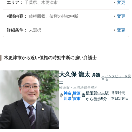
エリア
千葉県、木更津市
変更
相談内容
債権回収、債権の時効中断
変更
詳細条件
未選択
変更
木更津市から近い債権の時効中断に強い弁護士
大久保 龍太
弁護
インタビューを見
る
士
横須賀・三浦法律事務所
横須賀中央駅
営業時間：
神奈
横須
|
川県
賀市
本日定休日
から徒歩5分