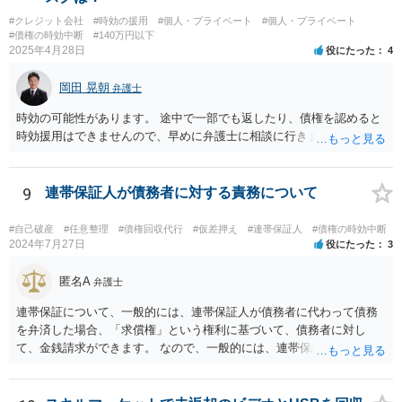
#クレジット会社
#時効の援用
#個人・プライベート
#個人・プライベート
#債権の時効中断
#140万円以下
2025年4月28日
役にたった
4
岡田 晃朝
弁護士
時効の可能性があります。 途中で一部でも返したり、債権を認めると
時効援用はできませんので、早めに弁護士に相談に行きましょう。
9
連帯保証人が債務者に対する責務について
#自己破産
#任意整理
#債権回収代行
#仮差押え
#連帯保証人
#債権の時効中断
2024年7月27日
役にたった
3
匿名A
弁護士
連帯保証について、一般的には、連帯保証人が債務者に代わって債務
を弁済した場合、「求償権」という権利に基づいて、債務者に対し
て、金銭請求ができます。 なので、一般的には、連帯保証人が代わり
に返済してくれた場合には、代わりに返済してもらった金額を、債務
者が連帯債務者に支払わなければならない、ということになります。
ご質問の構成の違いを確認されたい意図は分かりかねますが、結論と