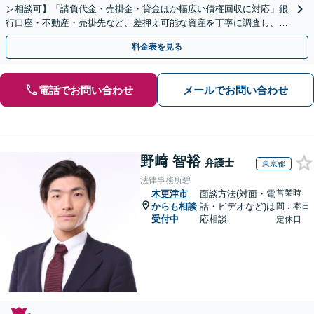
ン相談可】「請負代金・売掛金・貸金ほか幅広い債権回収に対応」銀
行口座・不動産・売掛先など、差押え可能な資産を丁寧に調査し、効
果的な手続きを選択します【休日・夜間相談可】
料金表を見る
電話でお問い合わせ
メールでお問い合わせ
野﨑 智裕
弁護士
東京都
法律事務所碧
営業時
木更津市
面談方法(対面・電
からも相談
話・ビデオなど)は
間：本日
受付中
応相談
定休日