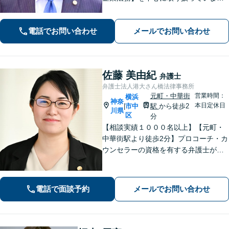
す。分かりやすい説明を心がけていま
す。ぜひご相談ください
電話でお問い合わせ
メールでお問い合わせ
佐藤 美由紀
弁護士
弁護士法人港大さん橋法律事務所
元町・中華街
営業時間：
横浜
神奈
本日定休日
市中
駅
から徒歩2
|
川県
区
分
【相談実績１０００名以上】【元町・
中華街駅より徒歩2分】プロコーチ・カ
ウンセラーの資格を有する弁護士が
「問題解決後の新しい生活」も視野に
入れたサポートに力を入れています！
離婚・相続・刑事事件などのトラブル
電話で面談予約
メールでお問い合わせ
にお悩みの方はお気軽にご相談くださ
い。