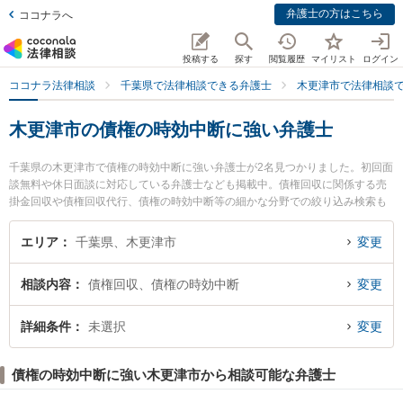
弁護士の方はこちら
ココナラへ
投稿する
探す
閲覧履歴
マイリスト
ログイン
ココナラ法律相談
千葉県で法律相談できる弁護士
木更津市で法律相談
木更津市の債権の時効中断に強い弁護士
千葉県の木更津市で債権の時効中断に強い弁護士が2名見つかりました。初回面
談無料や休日面談に対応している弁護士なども掲載中。債権回収に関係する売
掛金回収や債権回収代行、債権の時効中断等の細かな分野での絞り込み検索も
でき便利です。特にきみさらず法律事務所の若林 侑弁護士やさつきの森法律事
務所の佐藤 優希弁護士のプロフィール情報や弁護士費用、強みなどが注目され
エリア
千葉県、木更津市
変更
ています。『木更津市で土日や夜間に発生した債権の時効中断のトラブルを今
すぐに弁護士に相談したい』『債権の時効中断のトラブル解決の実績豊富な近
相談内容
債権回収、債権の時効中断
変更
くの弁護士を検索したい』『初回相談無料で債権の時効中断を法律相談できる
木更津市内の弁護士に相談予約したい』などでお困りの相談者さんにおすすめ
です。
詳細条件
未選択
変更
債権の時効中断に強い木更津市から相談可能な弁護士