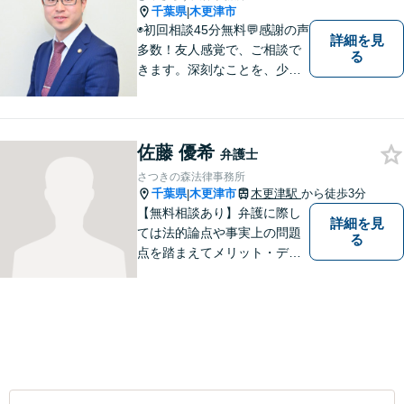
千葉県
木更津市
|
◉初回相談45分無料💬感謝の声
詳細を見
多数！友人感覚で、ご相談で
る
きます。深刻なことを、少し
でもリラックスしてお話しで
きるよう、普段と同じ気持ち
でいられるよう、あえて私服
で勤務しています。お客様全
佐藤 優希
弁護士
員に担当事務をつけ、スムー
さつきの森法律事務所
ズな連絡を徹底◉
千葉県
木更津市
木更津駅
から徒歩3分
|
【無料相談あり】弁護に際し
詳細を見
ては法的論点や事実上の問題
る
点を踏まえてメリット・デメ
リットを考慮して戦略を組ん
で進めています。法律問題で
お困りでしたら、お早めに弁
護士にご相談ください。【近
隣駐車場あり】【JR「木更津
駅」東口1分】