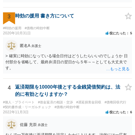
の事案でも法テラスで対応してもらえるものでしょうか？ 【友人に安
定した収入があります】とのことなので、法テラスの利用は難しいと
思われます。 此方での当方回答は以上となりますが、参考になれば幸
3
時効の援用 書き方について
いです。
#時効の援用
#債権の時効中断
2020年10月31日
役にたった
5
匿名A
弁護士
> 確実に時効になっている場合日付はどうしたらいいのでしょうか 日
付部分を省略して、最終弁済日の翌日から５年～～としても大丈夫で
す。
4
返済期限を10000年後とする金銭貸借契約は、法
的に有効となりますか？
#個人・プライベート
#借金返済の相談・交渉
#遅延損害金回収
#債権回収代行
#契約書作成・リーガルチェック
#債権の時効中断
2022年11月3日
役にたった
6
佐藤 充崇
弁護士
なんで一万年後に返済期限を設定したかによります。法的には一応有