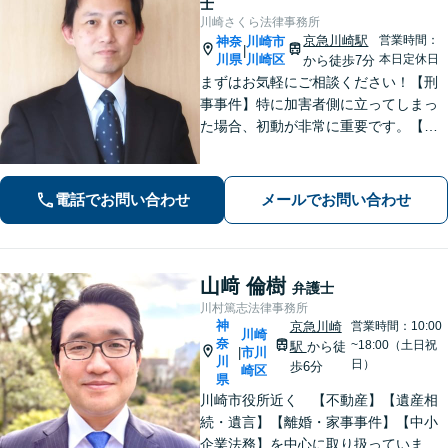
士
川崎さくら法律事務所
京急川崎駅
営業時間：
神奈
川崎市
|
川県
川崎区
本日定休日
から徒歩7分
まずはお気軽にご相談ください！【刑
事事件】特に加害者側に立ってしまっ
た場合、初動が非常に重要です。【借
金・債務整理】あなたに最適な債務整
理をご提案します。【離婚問題】協
議・調停、不貞慰謝料、財産分与、養
電話でお問い合わせ
メールでお問い合わせ
育費など。
山﨑 倫樹
弁護士
川村篤志法律事務所
神
京急川崎
営業時間：10:00
川崎
奈
~18:00（土日祝
駅
から徒
市川
|
川
日）
歩6分
崎区
県
川崎市役所近く 【不動産】【遺産相
続・遺言】【離婚・家事事件】【中小
企業法務】を中心に取り扱っていま