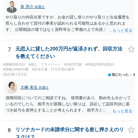
泉 亮介
弁護士
やり取りの内容次第ですが、お金の貸し借りのやり取りと出金履歴を
照らし合わせて貸付の事実が認められる可能性はあるかと思われま
す。 公開相談の場ではなく資料等をご準備の上で弁護士に個別相談さ
れると良いでしょう。
7
元恋人に貸した200万円が返済されず、回収方法
を教えてください
#債権回収代行
#個人・プライベート
#140万円超
#内容証明作成送付
#債権の時効中断
#音信不通・行方不明の相手
2023年7月2日
役にたった
4
大﨑 美生
弁護士
債権回収についてのご相談ですね。 借用書があり、勤め先も分かって
いるのでしたら、相手方が退職しない限りは、訴訟して認容判決に基
づき給与を差押えすることが考えられます。 相手方としては上記のと
おり差押えまでされる懸念がありますので、交渉で分割払いの示談で
まとまる可能性もあると思います。 借用書などの記録をもって弁護士
にご相談されることをおすすめします。
8
リソナカードの未請求分に関する差し押さえのリ
スクは？