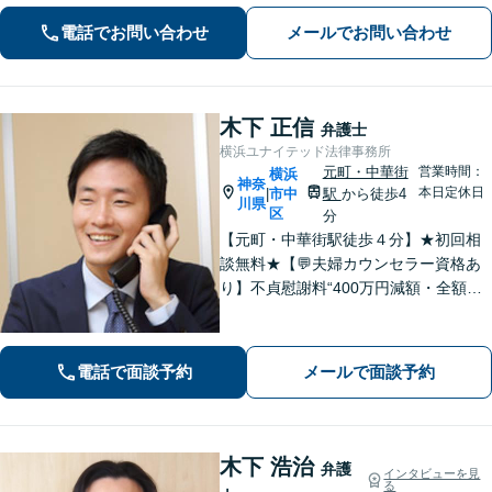
模の法律事務所として質の高いワンス
電話でお問い合わせ
メールでお問い合わせ
トップ型のリーガルサービスを提供し
ます。
木下 正信
弁護士
横浜ユナイテッド法律事務所
元町・中華街
営業時間：
横浜
神奈
本日定休日
市中
駅
から徒歩4
|
川県
区
分
【元町・中華街駅徒歩４分】★初回相
談無料★【💬夫婦カウンセラー資格あ
り】不貞慰謝料“400万円減額・全額免
除”など実績多数！法務、不動産トラブ
ルも◎【スムーズな対応】お話をじっ
くりお聞きします【LINE・メール24時
電話で面談予約
メールで面談予約
間受付中】
木下 浩治
弁護
インタビューを見
る