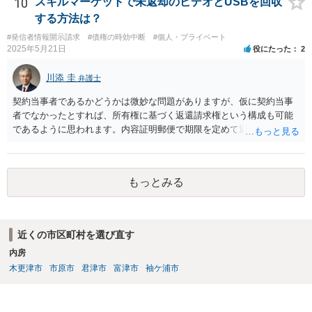
10
スキルマーケットで未返却のビデオとUSBを回収
しては、一般的には「求償権」に基づいて上記のような処理になるか
する方法は？
と思います。
#発信者情報開示請求
#債権の時効中断
#個人・プライベート
2025年5月21日
役にたった
2
川添 圭
弁護士
契約当事者であるかどうかは微妙な問題がありますが、仮に契約当事
者でなかったとすれば、所有権に基づく返還請求権という構成も可能
であるように思われます。内容証明郵便で期限を定めて返却を求める
（返却する意思がない場合はその理由を回答するよう併せて求める）
といった手段を踏んだ上で、最終的には訴訟を検討すべきではないか
と思われます。ビデオテープが大切な（ある程度費用をかけてでも取
もっとみる
り返したい）ものであれば、弁護士へ相談・依頼することも考えられ
ます。
近くの市区町村を選び直す
内房
木更津市
市原市
君津市
富津市
袖ケ浦市