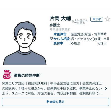
片岡 大輔
東京都
インタビュ
ーを見る
弁護士
片岡法律事務所
営業時
木更津市
面談方法(対面・電
からも相談
話・ビデオなど)は
間：本日
受付中
応相談
定休日
債権の時効中断
関東エリア対応【初回相談無料｜中小企業支援に注力】企業内弁護士
の経験あり！様々な視点から、効果的な手段を選択。事業を止めない
よう、スムーズに対応。対面の催促、内容証明郵便、強制執行等に精
通。お困りの方はすぐにご相談を【オンライン面談◎】
料金表を見る