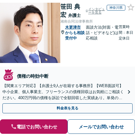
笹田 典
神奈川県
インタビュ
ーを見る
宏
弁護士
湘南合同法律事務所
営業時
木更津市
面談方法(対面・電
からも相談
話・ビデオなど)は
間：本日
受付中
応相談
定休日
債権の時効中断
【関東エリア対応】【弁護士9人が在籍する事務所】【WEB面談可】
中小企業、個人事業主、フリーランスの債権回収はお気軽にご相談く
ださい。400万円弱の債権を訴訟で全額回収した実績あり。単発のご
依頼から、顧問契約まで対応しております
料金表を見る
電話でお問い合わせ
メールでお問い合わせ