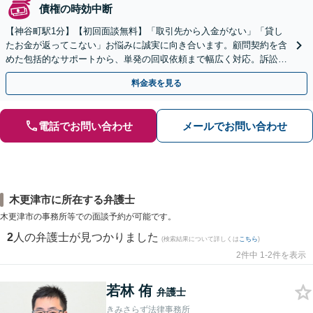
債権の時効中断
【神谷町駅1分】【初回面談無料】「取引先から入金がない」「貸し
たお金が返ってこない」お悩みに誠実に向き合います。顧問契約を含
めた包括的なサポートから、単発の回収依頼まで幅広く対応。訴訟や
交渉で、権利を守るために尽力【夜間相談可】
料金表を見る
電話でお問い合わせ
メールでお問い合わせ
木更津市に所在する弁護士
木更津市の事務所等での面談予約が可能です。
2
人の弁護士が見つかりました
(検索結果について詳しくは
こちら
)
2件中 1-2件を表示
若林 侑
弁護士
きみさらず法律事務所