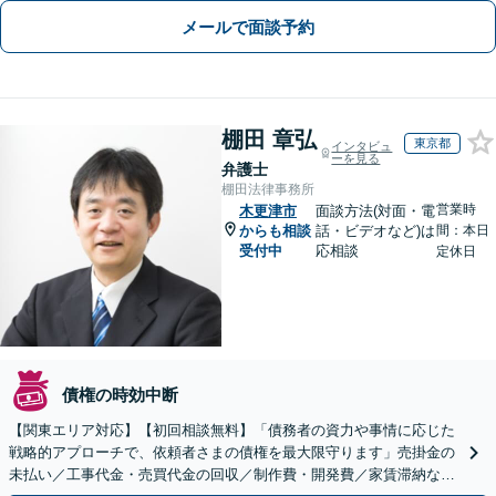
メールで面談予約
棚田 章弘
東京都
インタビュ
ーを見る
弁護士
棚田法律事務所
営業時
木更津市
面談方法(対面・電
からも相談
話・ビデオなど)は
間：本日
受付中
応相談
定休日
債権の時効中断
【関東エリア対応】【初回相談無料】「債務者の資力や事情に応じた
戦略的アプローチで、依頼者さまの債権を最大限守ります」売掛金の
未払い／工事代金・売買代金の回収／制作費・開発費／家賃滞納な