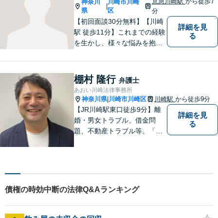
京急川崎駅
から徒歩7
神奈川
川崎市川崎
|
県
区
分
【初回面談30分無料】【川崎
詳細を見
駅 徒歩11分】これまでの経験
る
を生かし、様々な悩みを抱え
ておられる依頼者の方々の気
持ちに寄り添い、依頼者の
方々が笑顔を取り戻せるよ
棚村 隆行
弁護士
う、精一杯お手伝いさせてい
あおい川崎法律事務所
ただきます。
神奈川県
川崎市川崎区
川崎駅
から徒歩9分
|
【JR川崎駅東口徒歩9分】離
詳細を見
婚・男女トラブル、借金問
る
題、不動産トラブル等。「弁
護士に相談してもいいのか
な」と迷われている方は躊躇
することなく私にご相談くだ
さい。
債権の時効中断の法律Q&Aランキング