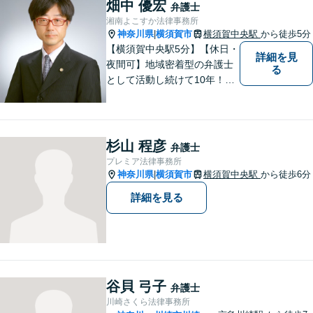
畑中 優宏
弁護士
湘南よこすか法律事務所
神奈川県
横須賀市
横須賀中央駅
から徒歩5分
|
【横須賀中央駅5分】【休日・
詳細を見
夜間可】地域密着型の弁護士
る
として活動し続けて10年！豊
富な弁護経験と信頼を持つ弁
護士。他士業連携で高度な問
題にも対応可能◎【法テラス
可】【女性弁護士在籍】
杉山 程彦
弁護士
プレミア法律事務所
神奈川県
横須賀市
横須賀中央駅
から徒歩6分
|
詳細を見る
谷貝 弓子
弁護士
川崎さくら法律事務所