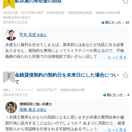
1
飲み屋の未収金の回収
#音信不通・行方不明の相手
#売掛金回収
#遅延損害金回収
#債権の時効中断
#内容証明作成送付
2018年1月21日
役にたった
10
甲本 晃啓
弁護士
弁護士に裁判を任せてしまえば、基本的にはあなたが法廷に出る必要
ありません。個別的な事情によってストラテジーが異なるので、守秘
義務の保たれた対面での法律相談で洗いざらい話して、ベストな方法
を検討してもらってください。
2
金銭貸借契約の契約日を未来日にした場合につい
て
#個人・プライベート
#140万円以下
#債権の時効中断
2024年10月7日
役にたった
4
債権回収に強い弁護士
髙橋 俊太
弁護士
＞弁護士費用もかなりの高額になると思いますが弁護士費用自体が偏
頗行為に該当することはないのでしょうか？ あまりに高額だと、破産
管財人から否認権を行使される可能性はあるでしょう。 ＞このレベル