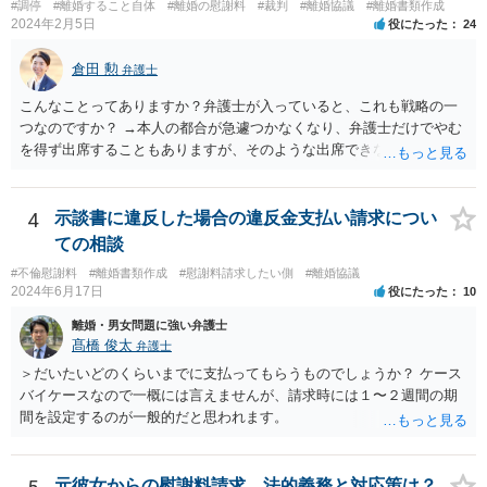
#調停
#離婚すること自体
#離婚の慰謝料
#裁判
#離婚協議
#離婚書類作成
ていくらかの賠償が認められたとして、被告がこれを任意に支払わな
2024年2月5日
役にたった
24
い場合は、強制執行を申し立てることで債権の回収を図ることができ
ます。 例えば、被告の給料を差し押さえる場合には、裁判所から被告
倉田 勲
弁護士
の就業先に文書が送付されますので、訴訟が起こったことを事後的に
就業先が覚知することになります。 警察への被害届の提出というの
こんなことってありますか？弁護士が入っていると、これも戦略の一
は、必須ではありません。 ただ、当然ながら強制わいせつを行ったこ
つなのですか？ →本人の都合が急遽つかなくなり、弁護士だけでやむ
との証拠がなければ、民事訴訟で勝訴することはできません。
を得ず出席することもありますが、そのような出席できない理由がな
ければ一般的には本人と弁護士が同席して進めるのが通常であり、あ
えて弁護士だけで出席する戦略は聞いたことはありません。
4
示談書に違反した場合の違反金支払い請求につい
ての相談
#不倫慰謝料
#離婚書類作成
#慰謝料請求したい側
#離婚協議
2024年6月17日
役にたった
10
離婚・男女問題に強い弁護士
髙橋 俊太
弁護士
＞だいたいどのくらいまでに支払ってもらうものでしょうか？ ケース
バイケースなので一概には言えませんが、請求時には１〜２週間の期
間を設定するのが一般的だと思われます。
元彼女からの慰謝料請求、法的義務と対応策は？