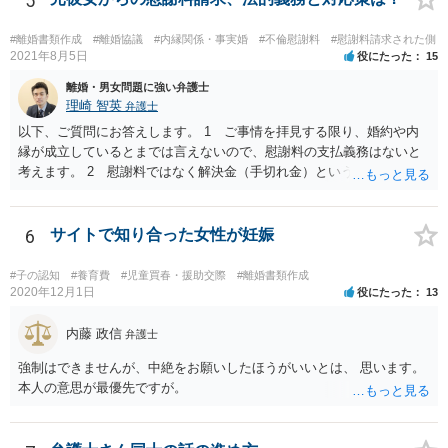
5
#離婚書類作成
#離婚協議
#内縁関係・事実婚
#不倫慰謝料
#慰謝料請求された側
2021年8月5日
役にたった
15
離婚・男女問題に強い弁護士
理崎 智英
弁護士
以下、ご質問にお答えします。 1 ご事情を拝見する限り、婚約や内
縁が成立しているとまでは言えないので、慰謝料の支払義務はないと
考えます。 2 慰謝料ではなく解決金（手切れ金）という名目で数十
万円支払えば良いと思います。 3 今後同じような請求をされないよ
うに合意書を取り交わす必要はあると思います。 4 合意書を取り交
わし、その中で精算条項（一切の債権債務のないことを確認する）を
6
サイトで知り合った女性が妊娠
設ければ、大丈夫です。
#子の認知
#養育費
#児童買春・援助交際
#離婚書類作成
2020年12月1日
役にたった
13
内藤 政信
弁護士
強制はできませんが、中絶をお願いしたほうがいいとは、 思います。
本人の意思が最優先ですが。