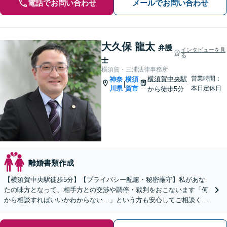
電話でお問い合わせ
メールでお問い合わせ
大久保 龍太
弁護
インタビューを見
る
士
横須賀・三浦法律事務所
横須賀中央駅
営業時間：
神奈
横須
|
川県
賀市
本日定休日
から徒歩5分
離婚書類作成
【横須賀中央駅徒歩5分】【プライバシー配慮・秘密厳守】私があな
たの味方となって、相手方との交渉や調停・裁判をおこないます「何
から相談すればいいかわからない…」という方も安心してご相談くだ
さい【分割・後払い可】【夜間面談対応（事前予約）】