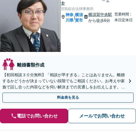
る
士
宮島綜合法律事務所
横須賀中央駅
営業時間：
神奈
横須
|
川県
賀市
本日定休日
から徒歩6分
離婚書類作成
【初回相談３０分無料】「相談が早すぎる」ことはありません。離婚
するかどうかが決まっていない段階でもご相談ください。お考えや家
族で話し合った内容などを伺い解決までの見通しをお伝えします。不
貞慰謝料、財産分与、養育費など、幅広く対応します。
料金表を見る
電話でお問い合わせ
メールでお問い合わせ