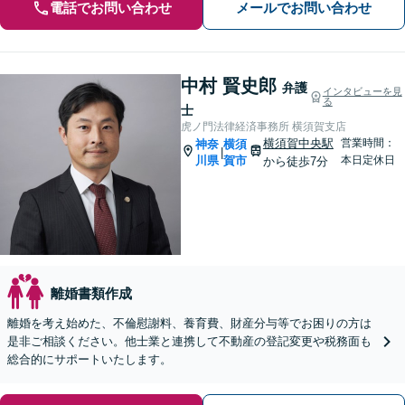
電話でお問い合わせ
メールでお問い合わせ
中村 賢史郎
弁護
インタビューを見
る
士
虎ノ門法律経済事務所 横須賀支店
横須賀中央駅
営業時間：
神奈
横須
|
川県
賀市
本日定休日
から徒歩7分
離婚書類作成
離婚を考え始めた、不倫慰謝料、養育費、財産分与等でお困りの方は
是非ご相談ください。他士業と連携して不動産の登記変更や税務面も
総合的にサポートいたします。