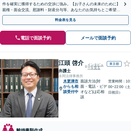
件を確実に獲得するための交渉に強み。【お子さんの未来のために】
親権・面会交流、慰謝料・財産分与等、あなたのお気持ちとご希望を
聞かせてください！【完全個室／子連れ相談可】
料金表を見る
電話で面談予約
メールで面談予約
江頭 啓介
東京都
インタビュ
ーを見る
弁護士
永岡法律事務所
木更津市
面談方法(対
営業時間：10:
からも相
面・電話・ビデ
00~22:00（土
談受付中
オなど)は応相
日祝日）
談
離婚書類作成