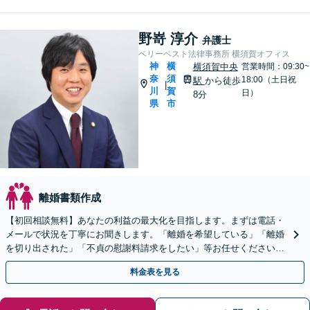
野嵜 淳介
弁護士
ベリーベスト法律事務所 横須賀オフィス
神
横
横須賀中央
営業時間：09:30~
奈
須
18:00（土日祝
駅
から徒歩
|
川
賀
日）
8分
県
市
離婚書類作成
【初回相談無料】あなたの利益の最大化を目指します。まずは電話・
メールで状況を丁寧にお聞きします。「離婚を希望している」「離婚
を切り出された」「不貞の慰謝料請求をしたい」等お任せください。
【リーズナブルな料金設定】
料金表を見る