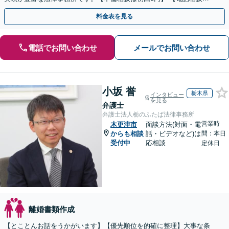
ご契約まで対応可/来所不要】
料金表を見る
電話でお問い合わせ
メールでお問い合わせ
小坂 誉
栃木県
インタビュー
を見る
弁護士
弁護士法人栃のふたば法律事務所
営業時
木更津市
面談方法(対面・電
からも相談
話・ビデオなど)は
間：本日
受付中
応相談
定休日
離婚書類作成
【とことんお話をうかがいます】【優先順位を的確に整理】大事な条