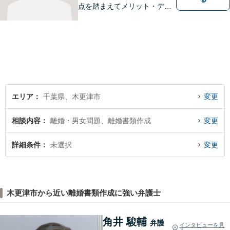
点を踏まえてメリット・デメ
リットを考慮して戦略を組ん
で進めています。法律問題で
お困りでしたら、お早めに弁
護士にご相談ください。【近
隣駐車場あり】【JR「木更津
駅」東口1分】
エリア
千葉県、木更津市
変更
相談内容
離婚・男女問題、離婚書類作成
変更
詳細条件
未選択
変更
木更津市から近い離婚書類作成に強い弁護士
角井 駿輔
弁護
インタビューを見