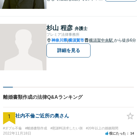
富な弁護経験と信頼を持つ弁
護士。他士業連携で高度な問
題にも対応可能◎【法テラス
可】【女性弁護士在籍】
杉山 程彦
弁護士
プレミア法律事務所
神奈川県
横須賀市
横須賀中央駅
から徒歩6分
|
詳細を見る
離婚書類作成の法律Q&Aランキング
1
社内不倫ご近所の奥さん
#ダブル不倫
#離婚書類作成
#慰謝料請求したい側
#20年以上の婚姻期間
2022年11月18日
役にたった
14