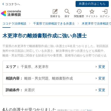
弁護士の方はこちら
ココナラへ
投稿する
探す
閲覧履歴
マイリスト
ログイン
ココナラ法律相談
千葉県で法律相談できる弁護士
木更津市で法律相談
木更津市の離婚書類作成に強い弁護士
千葉県の木更津市で離婚書類作成に強い弁護士が4名見つかりました。初回面談
無料や休日面談に対応している弁護士、解決事例を持つ弁護士なども掲載中。
離婚・男女問題に関係する財産分与や養育費、親権等の細かな分野での絞り込
み検索もでき便利です。特にベリーベスト法律事務所 木更津オフィスの今井 樹
里弁護士や弁護士法人心 木更津法律事務所の本吉 政尋弁護士、きみさらず法律
エリア
千葉県、木更津市
変更
事務所の若林 侑弁護士のプロフィール情報や弁護士費用、強みなどが注目され
ています。『木更津市で土日や夜間に発生した離婚書類作成のトラブルを今す
相談内容
離婚・男女問題、離婚書類作成
変更
ぐに弁護士に相談したい』『離婚書類作成のトラブル解決の実績豊富な近くの
弁護士を検索したい』『初回相談無料で離婚書類作成を法律相談できる木更津
市内の弁護士に相談予約したい』などでお困りの相談者さんにおすすめです。
詳細条件
未選択
変更
4
人の弁護士が見つかりました
(検索結果について詳しくは
こちら
)