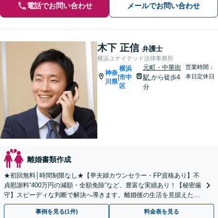
電話でお問い合わせ
メールでお問い合わせ
木下 正信
弁護士
横浜ユナイテッド法律事務所
元町・中華街
営業時間：
横浜
神奈
本日定休日
市中
駅
から徒歩4
|
川県
区
分
離婚書類作成
★初回無料│時間制限なし★【💬夫婦カウンセラー・FP資格あり】不
貞慰謝料“400万円の減額・全額免除”など、豊富な実績あり！【秘密厳
守】スピーディな判断で解決へ導きます。離婚後の生活を見据えたア
ドバイス。離婚調停／養育費／熟年離婚／親権
事例を見る(1件)
料金表を見る