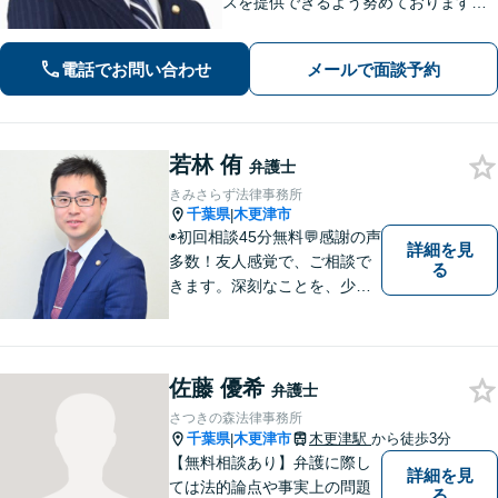
スを提供できるよう努めております。
全力でサポートさせていただきますの
で、お困りの際はご相談ください。
電話でお問い合わせ
メールで面談予約
若林 侑
弁護士
きみさらず法律事務所
千葉県
木更津市
|
◉初回相談45分無料💬感謝の声
詳細を見
多数！友人感覚で、ご相談で
る
きます。深刻なことを、少し
でもリラックスしてお話しで
きるよう、普段と同じ気持ち
でいられるよう、あえて私服
で勤務しています。お客様全
佐藤 優希
弁護士
員に担当事務をつけ、スムー
さつきの森法律事務所
ズな連絡を徹底◉
千葉県
木更津市
木更津駅
から徒歩3分
|
【無料相談あり】弁護に際し
詳細を見
ては法的論点や事実上の問題
る