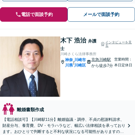
電話で面談予約
メールで面談予約
木下 浩治
弁護
インタビューを見
る
士
川崎さくら法律事務所
京急川崎駅
営業時間：
神奈
川崎市
|
川県
川崎区
本日定休日
から徒歩7分
離婚書類作成
【電話相談可】【川崎駅11分】離婚協議・調停、不貞の慰謝料請求、
財産分与、養育費、DV・モラハラなど、幅広い法律相談を承っており
ます。おひとりで判断すると不利な状況になる可能性がありますので