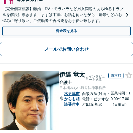
【完全個室相談】離婚・DV・モラハラなど男女問題のあらゆるトラブ
ルを解決に導きます。まずは丁寧にお話を伺いながら、離婚などのお
悩みに寄り添い、ご依頼者の再出発をお手伝い致します。
料金表を見る
メールでお問い合わせ
伊達 竜太
東京都
インタビュ
ーを見る
弁護士
日本橋みらい通り法律事務所
営業時間：1
木更津市
面談方法(対面・
からも相
電話・ビデオな
0:00~17:00
談受付中
ど)は応相談
（日曜日）