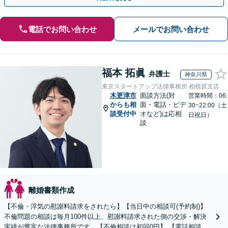
電話でお問い合わせ
メールでお問い合わせ
福本 拓眞
弁護士
神奈川県
東京スタートアップ法律事務所 相模原支店
木更津市
面談方法(対
営業時間：06:
からも相
面・電話・ビデ
30~22:00（土
談受付中
オなど)は応相
日祝日）
談
離婚書類作成
【不倫・浮気の慰謝料請求をされたら】【当日中の相談可(予約制)】
不倫問題の相談は毎月100件以上、慰謝料請求された側の交渉・解決
実績が豊富な法律事務所です。【不倫相談は初回0円】 【電話相談で