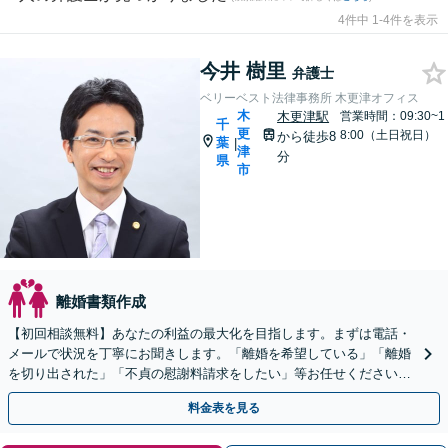
4件中 1-4件を表示
今井 樹里
弁護士
ベリーベスト法律事務所 木更津オフィス
木
木更津駅
営業時間：09:30~1
千
更
8:00（土日祝日）
から徒歩8
葉
|
津
分
県
市
離婚書類作成
【初回相談無料】あなたの利益の最大化を目指します。まずは電話・
メールで状況を丁寧にお聞きします。「離婚を希望している」「離婚
を切り出された」「不貞の慰謝料請求をしたい」等お任せください。
【リーズナブルな料金設定】
料金表を見る