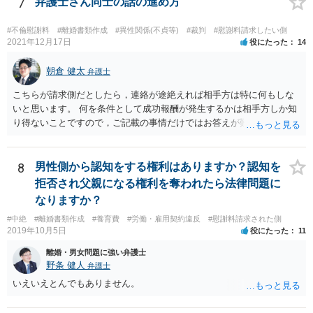
7
弁護士さん同士の話の進め方
#不倫慰謝料
#離婚書類作成
#異性関係(不貞等)
#裁判
#慰謝料請求したい側
2021年12月17日
役にたった
14
朝倉 健太
弁護士
こちらが請求側だとしたら，連絡が途絶えれば相手方は特に何もしな
いと思います。 何を条件として成功報酬が発生するかは相手方しか知
り得ないことですので，ご記載の事情だけではお答えが難しいです。
一年以上あけた場合に委任契約が終了していることも，明確に終了さ
せずに続いていることも，いずれもあり得ると思います。個々の弁護
士の考え方によります。
8
男性側から認知をする権利はありますか？認知を
拒否され父親になる権利を奪われたら法律問題に
なりますか？
#中絶
#離婚書類作成
#養育費
#労働・雇用契約違反
#慰謝料請求された側
2019年10月5日
役にたった
11
離婚・男女問題に強い弁護士
野条 健人
弁護士
いえいえとんでもありません。