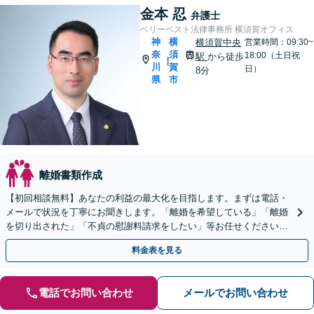
金本 忍
弁護士
ベリーベスト法律事務所 横須賀オフィス
神
横
横須賀中央
営業時間：09:30~
奈
須
18:00（土日祝
駅
から徒歩
|
川
賀
日）
8分
県
市
離婚書類作成
【初回相談無料】あなたの利益の最大化を目指します。まずは電話・
メールで状況を丁寧にお聞きします。「離婚を希望している」「離婚
を切り出された」「不貞の慰謝料請求をしたい」等お任せください。
【リーズナブルな料金設定】
料金表を見る
電話でお問い合わせ
メールでお問い合わせ