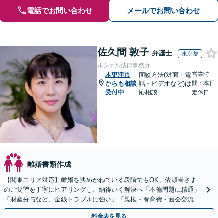
電話でお問い合わせ
メールでお問い合わせ
佐久間 敦子
弁護士
東京都
ルシェル法律事務所
営業時
木更津市
面談方法(対面・電
からも相談
話・ビデオなど)は
間：本日
受付中
応相談
定休日
離婚書類作成
【関東エリア対応】離婚を決めかねている段階でもOK。依頼者さま
のご要望を丁寧にヒアリングし、納得いく解決へ「不倫問題に精通」
「財産分与など、金銭トラブルに強い」「親権・養育費・面会交流も
お任せ」【完全個室】【子連れ相談可】【初回相談無料】
料金表を見る