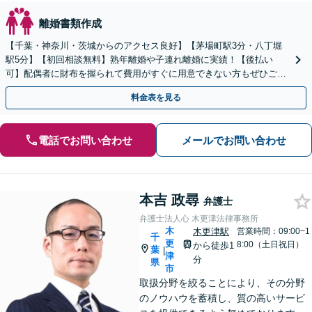
離婚書類作成
【千葉・神奈川・茨城からのアクセス良好】【茅場町駅3分・八丁堀
駅5分】【初回相談無料】熟年離婚や子連れ離婚に実績！【後払い
可】配偶者に財布を握られて費用がすぐに用意できない方もぜひご相
談ください。子の連れ去りや婚姻費用の請求も直ちに対応。
料金表を見る
電話でお問い合わせ
メールでお問い合わせ
本吉 政尋
弁護士
弁護士法人心 木更津法律事務所
木
木更津駅
営業時間：09:00~1
千
更
8:00（土日祝日）
から徒歩1
葉
|
津
分
県
市
取扱分野を絞ることにより、その分野
のノウハウを蓄積し、質の高いサービ