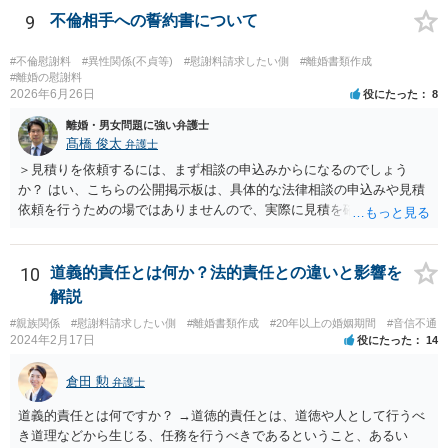
9
不倫相手への誓約書について
#不倫慰謝料
#異性関係(不貞等)
#慰謝料請求したい側
#離婚書類作成
#離婚の慰謝料
2026年6月26日
役にたった
8
離婚・男女問題に強い弁護士
髙橋 俊太
弁護士
＞見積りを依頼するには、まず相談の申込みからになるのでしょう
か？ はい、こちらの公開掲示板は、具体的な法律相談の申込みや見積
依頼を行うための場ではありませんので、実際に見積を確認されたい
場合には、個別に法律事務所又は弁護士宛てに、相談申込みや問い合
わせをしていただく必要があります。
10
道義的責任とは何か？法的責任との違いと影響を
解説
#親族関係
#慰謝料請求したい側
#離婚書類作成
#20年以上の婚姻期間
#音信不通
2024年2月17日
役にたった
14
倉田 勲
弁護士
道義的責任とは何ですか？ →道徳的責任とは、道徳や人として行うべ
き道理などから生じる、任務を行うべきであるということ、あるい