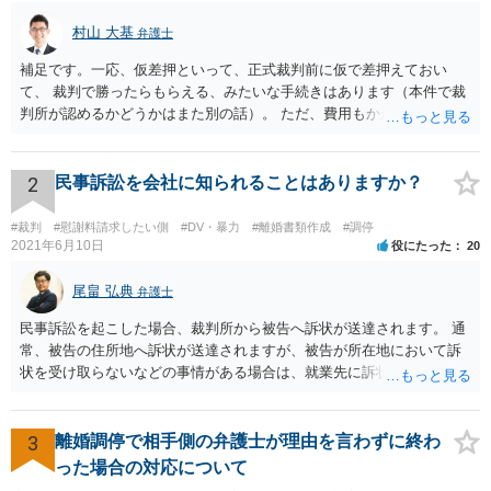
村山 大基
弁護士
補足です。一応、仮差押といって、正式裁判前に仮で差押えておい
て、 裁判で勝ったらもらえる、みたいな手続きはあります（本件で裁
判所が認めるかどうかはまた別の話）。 ただ、費用もかかりますし、
必ず本件で認められるとも限りませんので、現時点で仮差押を考える
のであれば、 面談相談に行って詳しく話を聞いてみましょう。
2
民事訴訟を会社に知られることはありますか？
#裁判
#慰謝料請求したい側
#DV・暴力
#離婚書類作成
#調停
2021年6月10日
役にたった
20
尾畠 弘典
弁護士
民事訴訟を起こした場合、裁判所から被告へ訴状が送達されます。 通
常、被告の住所地へ訴状が送達されますが、被告が所在地において訴
状を受け取らないなどの事情がある場合は、就業先に訴状が送達され
る可能性があります。 また、例えば就業先におけるわいせつ行為が問
題となっているケースや、目撃者として就業先の従業員がおり、目撃
者に証言してもらうことが必要になるケースなどでは、裁判の追行
3
離婚調停で相手側の弁護士が理由を言わずに終わ
上、就業先に協力を仰がなければならない場合や、就業先の従業員に
った場合の対応について
協力を仰がなければならない場合があります。 また、仮に訴訟におい