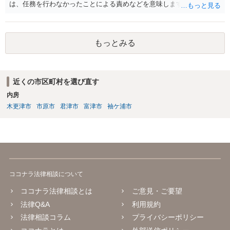
は、任務を行わなかったことによる責めなどを意味します。 道義的責
任では、倫理ないし道徳上の責任のため法的責任のような強制力や罰
則はありませんが、道義的責任を果たさないことで、他人からの信用
を無くす、不遇を受けるなどの一般的にはそのような事実上の不利益
もっとみる
が生じます。
近くの市区町村を選び直す
内房
木更津市
市原市
君津市
富津市
袖ケ浦市
ココナラ法律相談について
ココナラ法律相談とは
ご意見・ご要望
法律Q&A
利用規約
法律相談コラム
プライバシーポリシー