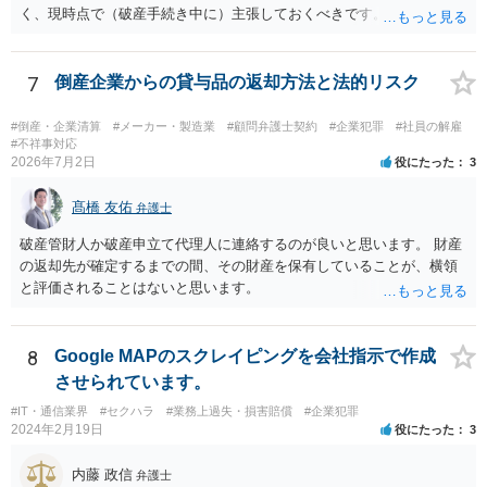
に伝えることが重要です。その書面には、以下の内容を盛り込むこと
く、現時点で（破産手続き中に）主張しておくべきです。 また、「会
が考えられます。 成婚料について: 円満な解決を優先する観点から、
長、息子は子会社を残し 親会社の仕事を引き受けて営業し」ている
経営判断として返金に応じる意向であることを伝える（ただし、法的
という点について、破産する親会社から子会社に対して何らかの請求
には上記の裁判例のように、貴社に返金義務は無いと判断される可能
の余地があるかもしれませんので、裁判所（破産管財人）に具体的な
7
倒産企業からの貸与品の返却方法と法的リスク
性が高いと思われます。）。 指輪代金について: 前述の通り、男性会
状況を説明しておくべきだと思います。 上記に関しては、相談者様か
員と女性会員との間の個人間の贈与であり、貴社に法的な返金義務は
ら破産を依頼している申立代理人に説明し、申立代理人から裁判所
#倒産・企業清算
#メーカー・製造業
#顧問弁護士契約
#企業犯罪
#社員の解雇
ないことを、法的根拠と共に冷静に主張する。 「刑事訴訟」との主張
（破産管財人）に説明してもらうのが通常の流れです。 申立代理人は
#不祥事対応
に対して: 本件は、契約の履行や返金を巡る民事上の紛争であり、貴社
2026年7月2日
役にたった
3
先代社長と関係があるとのことですが、すくなくとも相談者様から申
に当初から金銭を騙し取る意図（詐欺罪の構成要件である欺罔行為）
立代理人にしっかりと伝えて、申立代理人がどう対応するのか確認し
があったとは考えにくく、刑事事件として立件される可能性は極めて
髙橋 友佑
ておいたほうがいいと思います。
弁護士
低いと思われます。 3. 警察からの連絡について 警察は「民事不介
破産管財人か破産申立て代理人に連絡するのが良いと思います。 財産
入」を原則としており、契約トラブルなどの個人間の紛争に介入する
の返却先が確定するまでの間、その財産を保有していることが、横領
ことはありません。しかし、事件性があるかどうかを判断するため
と評価されることはないと思います。
に、関係者から事情を聴くことがあります。その場合には誠実な事実
説明を行ってください。
8
Google MAPのスクレイピングを会社指示で作成
させられています。
#IT・通信業界
#セクハラ
#業務上過失・損害賠償
#企業犯罪
2024年2月19日
役にたった
3
内藤 政信
弁護士