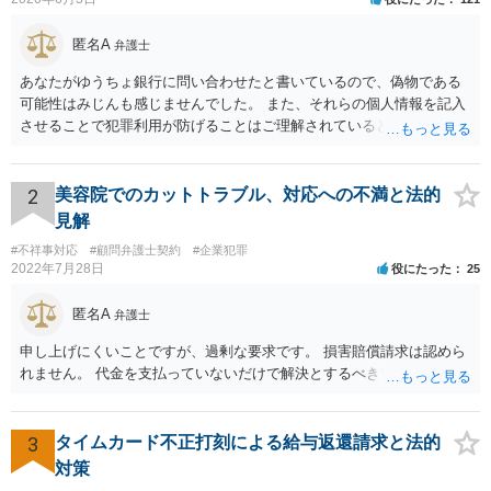
匿名A
弁護士
あなたがゆうちょ銀行に問い合わせたと書いているので、偽物である
可能性はみじんも感じませんでした。 また、それらの個人情報を記入
させることで犯罪利用が防げることはご理解されているとおりです。
結局あなたにはゆうちょ銀行が信用できないという前提があり、弁護
士に同意を求めているだけです。 最初の回答では分かりづらかったの
かもしれませんが、質問にわかりやすく答えると「法的に許される」
2
美容院でのカットトラブル、対応への不満と法的
が答えになります。 補足でアドバイスしておきますと、今私に反論し
見解
てきたその内容をゆうちょ銀行にぶつければいいとおもいます。 もっ
#不祥事対応
#顧問弁護士契約
#企業犯罪
とも、ぶつけられたゆうちょ銀行があなたと契約するかは法律上ゆう
2022年7月28日
役にたった
25
ちょ銀行の自由です。
匿名A
弁護士
申し上げにくいことですが、過剰な要求です。 損害賠償請求は認めら
れません。 代金を支払っていないだけで解決とするべきでしょう。
3
タイムカード不正打刻による給与返還請求と法的
対策