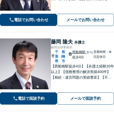
おります。「一日も早く平穏な日常に
戻ることができるよう」代表弁護士が
直接、初回相談から解決まで一貫して
電話でお問い合わせ
メールでお問い合わせ
丁寧にサポートいたします。【夜間・
土日相談◎】
藤岡 隆夫
弁護士
藤岡法律事務所
千
船
西船橋駅
から
営業時間：本
葉
橋
|
日定休日
徒歩4分
県
市
【西船橋駅徒歩4分】【弁護士経験20年
以上】【債務整理の解決実績400件】
【相続・遺言問題の実績豊富】【不動
産について豊富な経験】地元密着で相
続・不動産問題も最後まできめ細かく
親身にサポートし解決へ。【企業勤め
電話で面談予約
メールで面談予約
経験有の弁護士】