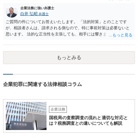
企業法務に強い弁護士
白井 弘昭
弁護士
ご質問の件についてお答えいたします。 「法的対策」とのことです
が、相談者さんは、請求される側なので、特に事前対策は必要ないと
思います。 法的な正当性を主張しても、相手には響きません。そもそ
も、法的正当性が薄いことは相手も分かっていますので。 相手方が法
的手段として裁判（おそらく少額訴訟）をするかどうかの問題ですの
で、訴訟を提起してきたら粛々と対応することになります。 少額訴訟
もっとみる
は、１人（１社）年間１０回までしかできないので、こちらが毅然と
支払いを拒否すれば、少額訴訟を提起する可能性は、低いものと思わ
れます。 ただ、裁判を東京などの遠隔地で起こされますと、対応する
だけで費用がかかりますので、難しいところです。 当事者での対応で
すと、押し負けて支払うかもと考えますので、弁護士に依頼するなど
企業犯罪に関連する法律相談コラム
して対応をすれば、より裁判をしてくる可能性は減りますが、当然費
用がかかります。 毅然と拒否して後は裁判するならしてくださいの対
応、弁護士に依頼して同様の対応、裁判してきたら、従業員にて粛々
と対応のどれかを選択することになります。 以上、ご参考まで。
企業法務
国税局の査察調査の流れと適切な対応と
は？税務調査との違いについても解説