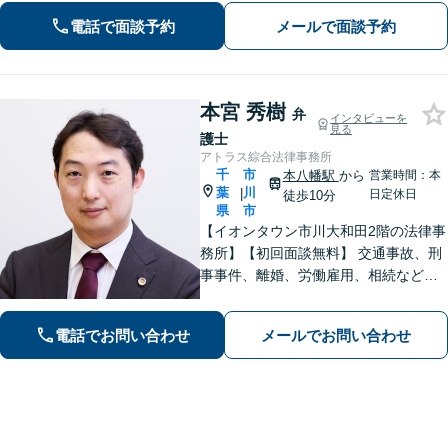
持。相続トラブルのみならず税金・登
電話で面談予約
メールで面談予約
記まで対応【マンション管理士】
本宮 秀樹
弁
インタビューを
見る
護士
アトラス綜合法律事務所
千
市
本八幡駅
から
営業時間：本
葉
川
|
日定休日
徒歩10分
県
市
【イオンタウン市川大和田2階の法律事
務所】【初回面談無料】 交通事故、刑
事事件、離婚、労働雇用、相続などの
トラブルはご相談ください。 【弁護士
経験15年以上】依頼者様に寄り添い、
電話でお問い合わせ
メールでお問い合わせ
解決へと導きます【電話相談可】【本
八幡駅9分】