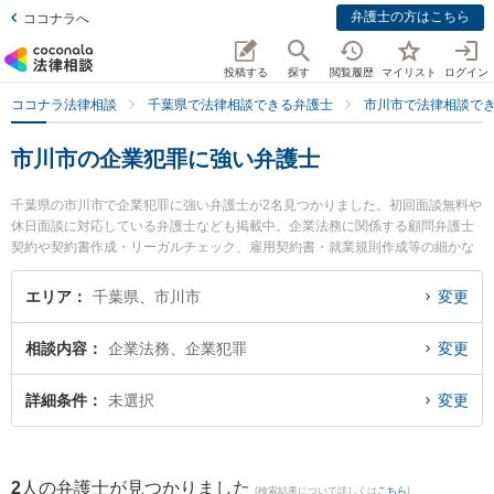
弁護士の方はこちら
ココナラへ
投稿する
探す
閲覧履歴
マイリスト
ログイン
ココナラ法律相談
千葉県で法律相談できる弁護士
市川市で法律相談で
市川市の企業犯罪に強い弁護士
千葉県の市川市で企業犯罪に強い弁護士が2名見つかりました。初回面談無料や
休日面談に対応している弁護士なども掲載中。企業法務に関係する顧問弁護士
契約や契約書作成・リーガルチェック、雇用契約書・就業規則作成等の細かな
分野での絞り込み検索もでき便利です。特に法律事務所羅針盤の本田 真郷弁護
士やアトラス綜合法律事務所の本宮 秀樹弁護士のプロフィール情報や弁護士費
エリア
千葉県、市川市
変更
用、強みなどが注目されています。『市川市で土日や夜間に発生した企業犯罪
のトラブルを今すぐに弁護士に相談したい』『企業犯罪のトラブル解決の実績
相談内容
企業法務、企業犯罪
変更
豊富な近くの弁護士を検索したい』『初回相談無料で企業犯罪を法律相談でき
る市川市内の弁護士に相談予約したい』などでお困りの相談者さんにおすすめ
です。
詳細条件
未選択
変更
2
人の弁護士が見つかりました
(検索結果について詳しくは
こちら
)