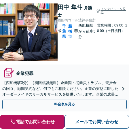
田中 隼斗
弁護
インタビューを見
る
士
西船橋ゴール法律事務所
西船橋駅
営業時間：09:00~2
千
船
0:00（土日祝日）
葉
橋
から徒歩3
|
県
市
分
企業犯罪
【西船橋駅3分】【初回相談無料】企業間・従業員トラブル、売掛金
の回収、顧問契約など、何でもご相談ください。企業の実態に即した
オーダーメイドのリーガルサービスを提供いたします。企業の成長を
後押しできるように、精一杯サポートいたします。
料金表を見る
電話でお問い合わせ
メールでお問い合わせ