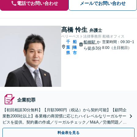
電話でお問い合わせ
メールでお問い合わせ
髙橋 怜生
弁護士
ベリーベスト法律事務所 船橋オフィス
千
船
船橋駅
か
営業時間：09:30~1
葉
橋
|
8:00（土日祝日）
ら徒歩3分
県
市
企業犯罪
【初回相談30分無料】【月額3980円（税込）から契約可能】【顧問企
業数2000社以上】各業種の商習慣に応じたハイレベルなリーガルサー
ビスを提供。契約書の作成／リーガルチェック／M&A／労働問題／知
的財産等、お任せください【他士業連携可能】
料金表を見る