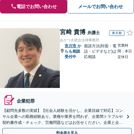
電話でお問い合わせ
メールでお問い合わせ
宮﨑 貴博
弁護士
東京都
あかつき総合法律事務所
営業時
市川市
か
面談方法(対面・電
らも相談
話・ビデオなど)は
間：本日
受付中
応相談
定休日
企業犯罪
【顧問先多数の実績】【社会人経験を活かし、企業目線で対応】コン
サル企業への勤務経験あり。業種や業界を問わず、企業間トラブルや
契約書作成・チェック、労働問題などはお任せください。企業と企業
の連携をつなぐ「橋渡し役」として、企業の発展をサポート
料金表を見る