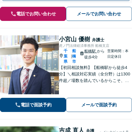
電話でお問い合わせ
メールでお問い合わせ
小宮山 優樹
弁護士
虎ノ門法律経済事務所 船橋支店
千
船
船橋駅
から
営業時間：本
葉
橋
|
日定休日
徒歩4分
県
市
【初回相談無料】【船橋駅から徒歩4
分】＼相談対応実績（全分野）は1300
件超／場数を踏んでいるからこそ、相
手方の主張を予測した先回りの対応が
でき、最善の解決へと導くことができ
ます。離婚問題・刑事事件・相続遺言
電話で面談予約
メールで面談予約
などでお悩みの方はお気軽にご相談く
ださい。
吉成 直人
弁護
インタビューを見