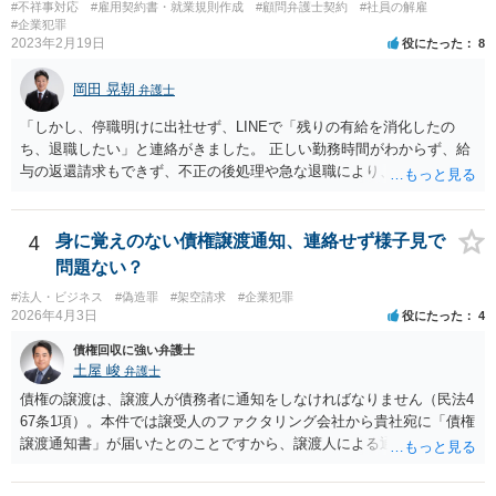
#不祥事対応
#雇用契約書・就業規則作成
#顧問弁護士契約
#社員の解雇
#企業犯罪
2023年2月19日
役にたった
8
岡田 晃朝
弁護士
「しかし、停職明けに出社せず、LINEで「残りの有給を消化したの
ち、退職したい」と連絡がきました。 正しい勤務時間がわからず、給
与の返還請求もできず、不正の後処理や急な退職により、社や他のス
タッフに多大な迷惑をかけ、その上、有給まで使われるというような
状況です。」 大変悪質ですね。打刻場所のデータと、これまでのタイ
ムカードの虚偽を確認し、突き付けて責任を問題にすることになるで
4
身に覚えのない債権譲渡通知、連絡せず様子見で
しょう。 詐欺もありうるでしょうね。 「正しい時間がわからないとい
問題ない？
うタイムカード不正打刻による返還請求はどのようにおこなえばよい
#法人・ビジネス
#偽造罪
#架空請求
#企業犯罪
でしょうか？」 想定できる虚偽を前提に、相手と協議して詰めればよ
2026年4月3日
役にたった
4
いかと思います。 確実な記録があれば、それによるのがよいですが、
すべては不可能でしょうので。 相手の言動には早急には返事をせずに
債権回収に強い弁護士
弁護士と相談しながら、対応策を検討する方がよいでしょう。 また、
土屋 峻
弁護士
返還が難しい場合、損害賠償を請求する事はできますでしょうか？ 法
債権の譲渡は、譲渡人が債務者に通知をしなければなりません（民法4
的には可能ですが、立証の問題があります。 協議でも問題にできそう
67条1項）。本件では譲受人のファクタリング会社から貴社宛に「債権
ですが、調停なども検討できるでしょう。 また、返還請求も損害賠償
譲渡通知書」が届いたとのことですから、譲渡人による通知ではない
請求もせず、「詐欺」として、警察に被害届を出す事は可能でしょう
ため、債務者対抗要件が充足されていないでしょう。この観点から
か？ 内容的には検討できますが、立証は、民事よりさらにワンランク
は、当該ファクタリング会社が詐称譲受人の可能性があるとすら指摘