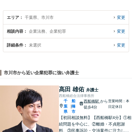
エリア
千葉県、市川市
変更
相談内容
企業法務、企業犯罪
変更
詳細条件
未選択
変更
市川市から近い企業犯罪に強い弁護士
髙田 雄佑
弁護士
西船橋総合法律事務所
千
船
西船橋駅
から
営業時間：本
葉
橋
|
日定休日
徒歩4分
県
市
【初回相談無料】【西船橋駅4分】①相
続問題を中心に、②離婚・不貞慰謝
料、③民事訴訟・交渉案件に注力して