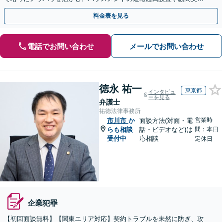
での紛争予防をご提案いたします。単発ご依頼も歓迎。
料金表を見る
電話でお問い合わせ
メールでお問い合わせ
徳永 祐一
東京都
インタビュ
ーを見る
弁護士
祐徳法律事務所
営業時
市川市
か
面談方法(対面・電
らも相談
話・ビデオなど)は
間：本日
受付中
応相談
定休日
企業犯罪
【初回面談無料】【関東エリア対応】契約トラブルを未然に防ぎ、攻