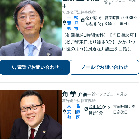
る
士
ちば松戸法律事務所
千
松
松戸駅
か
営業時間：09:30~2
葉
戸
|
3:55（土曜日）
ら徒歩3分
県
市
【初回相談1時間無料】【当日相談可】
【松戸駅東口より徒歩3分】 かかりつ
け医のように身近な弁護士を目指して
います。お困りのことがありましたら
早めにご相談ください。じっくりとお
電話でお問い合わせ
メールでお問い合わせ
話を伺い、不安なこと何でもお答えし
ます。
角 学
弁護士
インタビューを見る
葛飾総合法律事務所
東
葛
金町駅
から
営業時間：本
京
飾
|
日定休日
徒歩1分
都
区