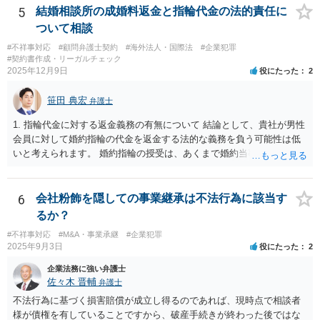
上がります。 警察に相談されてもよい事案だとは思います。
できるでしょう。 次に、たとえファクタリング会社からの「債権譲渡
5
結婚相談所の成婚料返金と指輪代金の法的責任に
通知書」であっても、それが譲渡人の個人事業主の委託を受けてなさ
ついて相談
れていた場合等であり、債務者対抗要件の問題をクリアされていたと
#不祥事対応
#顧問弁護士契約
#海外法人・国際法
#企業犯罪
しても、当該ファクタリング会社が譲受債権請求訴訟を提起する場
#契約書作成・リーガルチェック
合、譲受債権の発生原因事実を立証しなければなりません。 「譲渡人
2025年12月9日
役にたった
2
は当社にとって全くの見知らぬ人物で、一切関係がなく、当該債権は
現在・将来ともに存在しないと断言でき」ないということであれば、
笹田 典宏
弁護士
この立証の見込みが立たないでしょうから、訴訟になったとしても、
かかる点で争うべきでしょう（といっても否認すれば足りると思いま
1. 指輪代金に対する返金義務の有無について 結論として、貴社が男性
す。）。 以上述べましたが、令和7年12月から令和11年までに発生す
会員に対して婚約指輪の代金を返金する法的な義務を負う可能性は低
る一切の債権となれば、約4年という一定の期間の将来債権譲渡とな
いと考えられます。 婚約指輪の授受は、あくまで婚約当事者である男
り、訴求されている債権の額も相当程度の金額になっていると推察し
性会員と女性会員との間の個人的な贈与契約です。結婚相談所である
ます。ご不安な気持ちを解消するために、法律事務所にご相談に赴く
貴社は、その贈与契約の当事者ではありません。したがって、仮に女
ことを検討されても良いでしょう。
性が返金義務を負う場合であっても、貴社が返金義務を負う法的根拠
6
会社粉飾を隠しての事業継承は不法行為に該当す
は見当たりません。 また、国際結婚の仲介契約に関する裁判例では、
るか？
会員の個人的な理由による破談で追加的に発生した費用は会員自身が
#不祥事対応
#M&A・事業承継
#企業犯罪
負担すべきであり、仲介業者に責任がない限り、成婚料の支払いを拒
2025年9月3日
役にたった
2
絶することはできないと判断されています。この裁判例は、仲介業者
の責任範囲が、会員間の個人的な問題とは切り離して考えられること
企業法務に強い弁護士
を示唆しており、本件でも同様に、指輪の返還が貴社の責任範囲外の
佐々木 晋輔
弁護士
問題であると主張する上で参考になります。 2. 今後の対応について
不法行為に基づく損害賠償が成立し得るのであれば、現時点で相談者
相手方代理人に対し、内容証明郵便などで書面にて貴社の見解を明確
様が債権を有していることですから、破産手続きが終わった後ではな