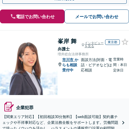
電話でお問い合わせ
メールでお問い合わせ
峯岸 舞
東京都
インタビュー
を見る
弁護士
増井総合法律事務所
営業時
市川市
か
面談方法(対面・電
らも相談
話・ビデオなど)は
間：本日
受付中
応相談
定休日
企業犯罪
【関東エリア対応】【初回相談30分無料】【web面談可能】契約書チ
ェックや不祥事対応など、企業法務全般をサポートします。労働問題
で培ったノウハウを活かし、ハラスメントの通報窓口設置や顧問契約