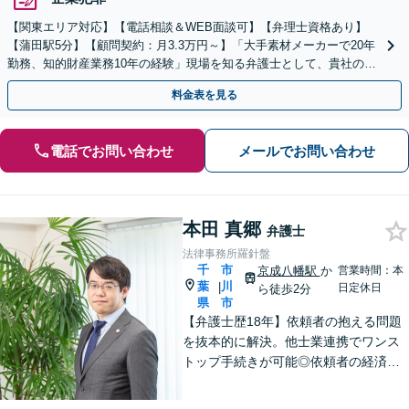
【関東エリア対応】【電話相談＆WEB面談可】【弁理士資格あり】
【蒲田駅5分】【顧問契約：月3.3万円～】「大手素材メーカーで20年
勤務、知的財産業務10年の経験」現場を知る弁護士として、貴社のビ
ジネスを法的側面から力強く支えます。
料金表を見る
電話でお問い合わせ
メールでお問い合わせ
本田 真郷
弁護士
法律事務所羅針盤
千
市
京成八幡駅
か
営業時間：本
葉
川
|
日定休日
ら徒歩2分
県
市
【弁護士歴18年】依頼者の抱える問題
を抜本的に解決。他士業連携でワンス
トップ手続きが可能◎依頼者の経済
的・時間的負担を抑え、早期解決を目
指します。【相続・遺言】FP資格保