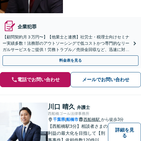
企業犯罪
【顧問契約月３万円〜】【他業士と連携】社労士・税理士向けセミナ
ー実績多数！法務部のアウトソーシングで低コストかつ専門的なリー
ガルサービスをご提供！労務トラブル／売掛金回収など、迅速に対応
いたします【金町駅徒歩１分】【初回来所相談３０分無料】
料金表を見る
電話でお問い合わせ
メールでお問い合わせ
川口 晴久
弁護士
西船橋ゴール法律事務所
千葉県
船橋市
西船橋駅
から徒歩3分
|
【西船橋駅3分】相談者さまの
詳細を見
利益の最大化を目指して【刑
る
事事件】依頼件数120件以