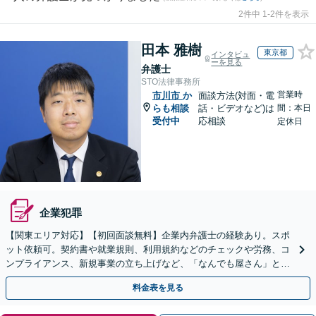
2件中 1-2件を表示
田本 雅樹
東京都
インタビュ
ーを見る
弁護士
STO法律事務所
営業時
市川市
か
面談方法(対面・電
らも相談
話・ビデオなど)は
間：本日
受付中
応相談
定休日
企業犯罪
【関東エリア対応】【初回面談無料】企業内弁護士の経験あり。スポ
ット依頼可。契約書や就業規則、利用規約などのチェックや労務、コ
ンプライアンス、新規事業の立ち上げなど、「なんでも屋さん」とし
てオールマイティに対応します【休日・夜間面談可】
料金表を見る