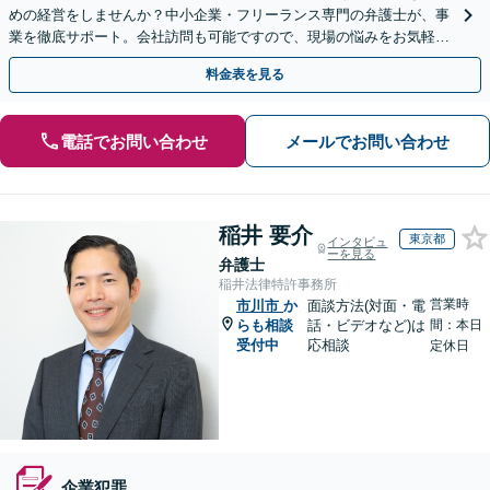
めの経営をしませんか？中小企業・フリーランス専門の弁護士が、事
業を徹底サポート。会社訪問も可能ですので、現場の悩みをお気軽に
ご相談ください。【夜間や休日相談も対応】
料金表を見る
電話でお問い合わせ
メールでお問い合わせ
稲井 要介
東京都
インタビュ
ーを見る
弁護士
稲井法律特許事務所
営業時
市川市
か
面談方法(対面・電
らも相談
話・ビデオなど)は
間：本日
受付中
応相談
定休日
企業犯罪