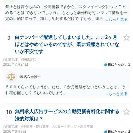
禁止とは言うものの、公開情報ですから、スクレイピングについて止
めることは できないでしょう。 もともと著作権がないマップ情報を一
定の目的に沿って、加工し配列するだけで すから、違法の問題は生じ
ないでしょう。 かりに問題が生じた場合、責任を負うのは業務を命令
した会社ですね。（私見）
9
白ナンバーで配達してしまいました。ここ2ヶ月
ほどはやめているのですが、既に通報されていな
いか不安です
#企業犯罪
#特殊詐欺
2021年7月24日
役にたった
1
匿名A
弁護士
５０％くらいでしょうか。ただ、２か月連絡がないということは、そ
れ程心配しなくてもいいでしょう。
10
無料求人広告サービスの自動更新有料化に関する
法的対策は？
#企業犯罪
#不動産・建設業界
#スタートアップ・新規事業
2026年8月3日
役にたった
2