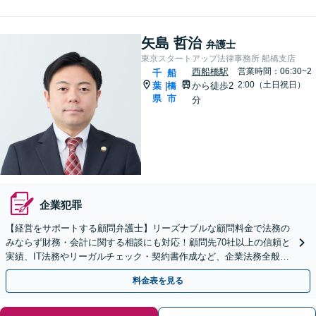
矢島 哲治
弁護士
東京スタートアップ法律事務所 船橋支店
西船橋駅
営業時間：06:30~2
千
船
2:00（土日祝日）
葉
橋
から徒歩2
|
県
市
分
企業犯罪
【経営をサポートする顧問弁護士】リーズナブルな顧問料金で法務の
みならず財務・会計に関する相談にも対応！顧問先70社以上の信頼と
実績、IT法務やリーガルチェック・契約書作成など、企業法務全般に
ついてお気軽にご相談ください。
料金表を見る