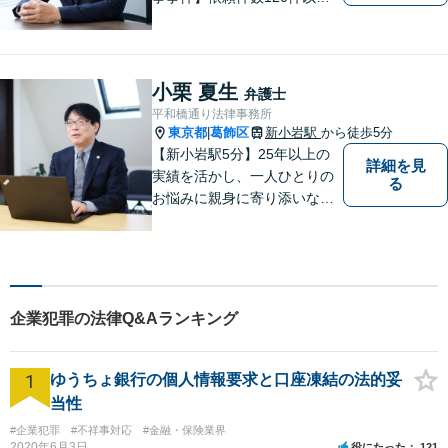
上。複数の無罪や不起訴を獲
得した経験を活かし、最善の
解決を【離婚問題】男性側の
豊富な対応実績。セカンドオ
小栗 夏生
弁護士
ピニオンも可能です【初回相
平和橋通り法律事務所
談無料】【夜間／土日祝日対
東京都
葛飾区
新小岩駅
から徒歩5分
|
応可】
【新小岩駅5分】25年以上の
詳細を見
実績を活かし、一人ひとりの
る
お悩みに親身に寄り添いなが
ら、納得できる解決を全力で
目指します。法律問題の解決
だけでなく、その先の暮らし
や未来を見据えたサポートを
大切にしています。【休日や
企業犯罪の法律Q&Aランキング
夜間相談も柔軟に対応】【WE
B相談可】
1
ゆうちょ銀行の個人情報要求と口座凍結の法的妥
当性
#企業犯罪
#不祥事対応
#金融・保険業界
2020年6月3日
役にたった
121