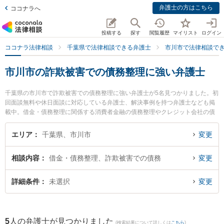
弁護士の方はこちら
ココナラへ
投稿する
探す
閲覧履歴
マイリスト
ログイン
ココナラ法律相談
千葉県で法律相談できる弁護士
市川市で法律相談で
市川市の詐欺被害での債務整理に強い弁護士
千葉県の市川市で詐欺被害での債務整理に強い弁護士が5名見つかりました。初
回面談無料や休日面談に対応している弁護士、解決事例を持つ弁護士なども掲
載中。借金・債務整理に関係する消費者金融の債務整理やクレジット会社の債
務整理、リボ払いの債務整理等の細かな分野での絞り込み検索もでき便利で
す。特に野村法律事務所の野村 和史弁護士やアトラス綜合法律事務所の本宮 秀
エリア
千葉県、市川市
変更
樹弁護士、弁護士法人リーガルプラス 市川法律事務所の今福 康裕弁護士のプロ
フィール情報や弁護士費用、強みなどが注目されています。『市川市で土日や
相談内容
借金・債務整理、詐欺被害での債務
変更
夜間に発生した詐欺被害での債務整理のトラブルを今すぐに弁護士に相談した
い』『詐欺被害での債務整理のトラブル解決の実績豊富な近くの弁護士を検索
したい』『初回相談無料で詐欺被害での債務整理を法律相談できる市川市内の
詳細条件
未選択
変更
弁護士に相談予約したい』などでお困りの相談者さんにおすすめです。
5
人の弁護士が見つかりました
(検索結果について詳しくは
こちら
)