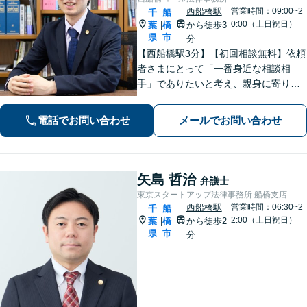
西船橋駅
営業時間：09:00~2
千
船
0:00（土日祝日）
葉
橋
から徒歩3
|
県
市
分
【西船橋駅3分】【初回相談無料】依頼
者さまにとって「一番身近な相談相
手」でありたいと考え、親身に寄り添
って対応することを大切にしていま
す。おひとりで悩まず、弁護士にご相
電話でお問い合わせ
メールでお問い合わせ
談ください。前向きな一歩を踏み出せ
るように、全力でサポートします。
矢島 哲治
弁護士
東京スタートアップ法律事務所 船橋支店
西船橋駅
営業時間：06:30~2
千
船
2:00（土日祝日）
葉
橋
から徒歩2
|
県
市
分