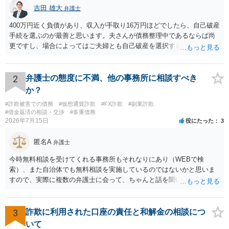
吉田 雄大
弁護士
400万円近く負債があり、収入が手取り16万円ほどでしたら、自己破産
手続を選ぶのが最善と思います。夫さんが債務整理中であるならば尚
更ですし、場合によってはご夫婦とも自己破産を選択する方法もある
と思います。
2
弁護士の態度に不満、他の事務所に相談すべき
か？
#詐欺被害での債務
#仮想通貨詐欺
#FX詐欺
#副業詐欺
#借金返済の相談・交渉
#多重債務
2026年7月15日
役にたった
3
匿名A
弁護士
今時無料相談を受けてくれる事務所もそれなりにあり（WEBで検
索）、また自治体でも無料相談を実施しているのではないかと思いま
すので、実際に複数の弁護士に会って、ちゃんと話を聞いてくれる
方、高圧的ではない方に相談した方が良いでしょう。その弁護士の方
はそもそも事案を把握できていないようですので、御相談の案件につ
いては弁護士として能力不足なのかもしれません。相手にしない方が
3
詐欺に利用された口座の責任と和解金の相談につ
良いと思います。ただ、仮想通貨詐欺の被害回復は現実的には難しい
いて