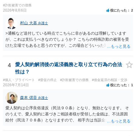
かもしれません。
#詐欺被害での債務
2026年8月6日
役にたった
2
村山 大基
弁護士
>通帳など送付している時点でこちらに非があるのは理解しています
が、これは支払うべきなのでしょうか？ こちらの特殊詐欺の被害を受
けた立場でもあると思うのですが、この場合どういった対処が必要で
しょうか？ →依頼するかどうかは別にして、弁護士に相談に行った方
がいいとは思います。 そもそも、特殊詐欺関係なく旦那さんの行為
は法に触れる可能性もあります。 ＞100万を支払わず穏便に和解する
4
愛人契約解消後の返済義務と取り立て行為の合法
ことは可能でしょうか？ →一般的には難しいです。相談者さんも１０
性は？
０万円の被害を受けたとして、１円も払わないで和解したいと言われ
#個人・プライベート
#督促の停止
#詐欺被害での債務
#借金返済の相談・交渉
たら、 できるだけ重い刑罰を与えて欲しい、と思われるのではない
2026年7月14日
役にたった
1
でしょうか。 ＞弁護士さんに入ってもらうことで支払額が下がること
はありますか？ そこはあり得ます、ただ、弁護士費用かけるならその
森本 偲音
弁護士
分賠償に回すことも考えられるので、 兼ね合いは考えてみましょう。
愛人契約は公序良俗違反（民法９０条）となり、無効となります。 そ
のうえで、愛人契約に基づきご相談者様が受領した金銭は、不法原因
給付（民法７０８条）となりますので、 相手方は当該金銭の返還請求
をすることはできません。 以上、ご参考までに。