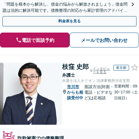
「問題を根本から解決し、借金の悩みから解放されましょう」借金問
題は法的に解決可能です。債務整理の対応から家計管理のアドバイス
まで一貫してサポ―ト【休日・夜間相談可】
料金表を見る
電話で面談予約
メールでお問い合わせ
枝窪 史郎
東京都
インタビュ
ーを見る
弁護士
弁護士法人オリオン 法律事務所渋谷支部
営業時間：09:
市川市
面談方法(対面・
からも相
電話・ビデオな
30~17:00（土
談受付中
ど)は応相談
日祝日）
詐欺被害での債務整理