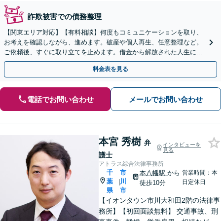
詐欺被害での債務整理
【関東エリア対応】【有料相談】何度もコミュニケーションを取り、
お考えを確認しながら、進めます。破産や個人再生、任意整理など。
ご依頼後、すぐに取り立てを止めます。借金から解放された人生に向
け、ご一緒に頑張りましょう【電話・メール相談可】
料金表を見る
電話でお問い合わせ
メールでお問い合わせ
本宮 秀樹
弁
インタビューを
見る
護士
アトラス綜合法律事務所
千
市
本八幡駅
から
営業時間：本
葉
川
|
日定休日
徒歩10分
県
市
【イオンタウン市川大和田2階の法律事
務所】【初回面談無料】 交通事故、刑