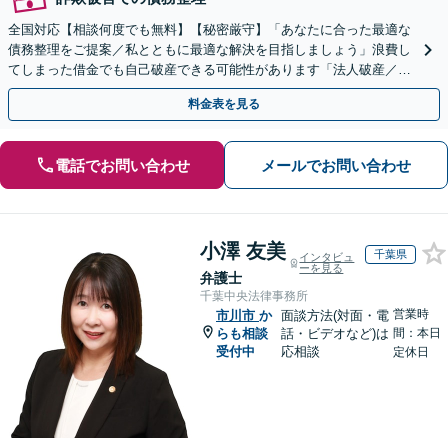
全国対応【相談何度でも無料】【秘密厳守】「あなたに合った最適な
債務整理をご提案／私とともに最適な解決を目指しましょう」浪費し
てしまった借金でも自己破産できる可能性があります「法人破産／コ
ロナ不況・物価高騰に苦しむ企業さまを救済」
料金表を見る
電話でお問い合わせ
メールでお問い合わせ
小澤 友美
千葉県
インタビュ
ーを見る
弁護士
千葉中央法律事務所
営業時
市川市
か
面談方法(対面・電
らも相談
話・ビデオなど)は
間：本日
受付中
応相談
定休日