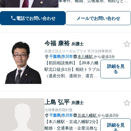
事事件、離婚、労働雇用、相続などの
トラブルはご相談ください。 【弁護士
経験15年以上】依頼者様に寄り添い、
電話でお問い合わせ
メールでお問い合わせ
解決へと導きます【電話相談可】【本
八幡駅9分】
今福 康裕
弁護士
弁護士法人リーガルプラス 市川法律事務所
千葉県
市川市
本八幡駅
から徒歩1分
|
【初回相談無料】【JR本八幡
詳細を見
駅北口徒歩1分】相続トラブル
る
（遺産分割、遺留分、遺言争
い）、交通事故（被害者
側）、未払い残業代請求、労
働災害に特に力を入れていま
上島 弘平
す。
弁護士
法律事務所羅針盤
千葉県
市川市
京成八幡駅
から徒歩2分
|
【本八幡駅・京成八幡駅2分】
詳細を見
離婚・交通事故・企業法務な
る