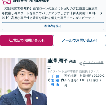
詐欺被害での債務整理
【初回相談30分無料】住宅ローンの返済にお困りの方に最適な解決策
を提案し再スタートを全力でバックアップします【解決実績1,000件
以上】高度な専門性と豊富な経験を備えた専門チームがスピーディー
に対応【分割・後払い応相談】【LINE相談可】
料金表を見る
電話でお問い合わせ
メールでお問い合わせ
藤澤 周平
弁護
インタビューを見
る
士
ネクスパート法律事務所 西船橋オフィス
西船橋駅
営業時間：09:00~2
千
船
1:00（土日祝日）
葉
橋
から徒歩4
|
県
市
分