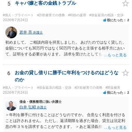
5
キャバ嬢と客の金銭トラブル
#個人・プライベート
#詐欺被害での債務
#時効の援用
#借金返済の相談・交渉
2026年7月24日
役にたった
2
若井 亮
弁護士
初めまして。 ご相談内容を拝見しました。 あげたのではなく貸した、
金額についても30万円ではなく50万円であると主張する相手方におい
て、証明をする必要があります。 請求を受けたとしても、もらったも
のであることを伝え、貸したというのであれば証拠を出すよう申し入
れることになるでしょう。 請求があるまでは、こちらからアクション
を起こす必要はないかと思います。
6
お金の貸し借りに勝手に年利をつけるのはどうな
のか
#個人・プライベート
#借金返済の相談・交渉
#詐欺被害での債務
#闇金被害
2026年7月24日
役にたった
2
借金・債務整理に強い弁護士
白井 弘昭
弁護士
＞年利を勝手に付けることはどうなのですか。 合意なく利息を付ける
ことは許されません。 ただし、返済期限を過ぎた場合、貸主は法定利
息の年３％を請求することができます。 ＞あと返済義務はありますか