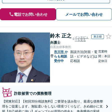
電話でお問い合わせ
メールでお問い合わせ
鈴木 正之
東京都
インタビュ
ーを見る
弁護士
目黒法律事務所
営業時
市川市
か
面談方法(対面・電
らも相談
話・ビデオなど)は
間：本日
受付中
応相談
定休日
詐欺被害での債務整理
【関東対応】【初回30分相談無料】ご要望を汲み取り、最適な債務整
理をご提案します。無駄遣いをしない環境づくりなど、きめ細かに支
援【自己破産に強い】ギャンブルが原因の借金も、免責獲得の実績あ