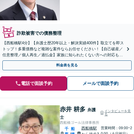
詐欺被害での債務整理
【西船橋駅4分】【弁護士歴20年以上・解決実績400件】取立てを即ス
トップ！多重債務など複雑な案件ならお任せください！【自己破産／
任意整理／個人再生／過払金】家族に知られたくない方への対応も可
【破産管財人の経験有】【企業勤め経験有の弁護士】
料金表を見る
電話で面談予約
メールで面談予約
赤井 耕多
弁護
インタビューを見
る
士
西船橋ゴール法律事務所
西船橋駅
営業時間：09:00~2
千
船
0:00（土日祝日）