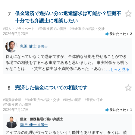
借りたお金の返済か、勝手につけられた利息がが分かりませんが、借
りたお金は返さなければいけませんし、勝手につけた利息は返済不要
です。 以上、ご参考まで。
7
借金返済で過払い分の返還請求は可能か？証拠不
十分でも弁護士に相談したい
#個人・プライベート
#詐欺被害での債務
#借金返済の相談・交渉
2026年7月23日
役にたった
2
鬼沢 健士
弁護士
答えになっていなくて恐縮ですが、全体的な証拠を見せることができ
る場での相談をするべき事案であると思いました。 事実関係から明ら
かなことは、 ・貸主と借主は不貞関係にあった ・あなたから相手に金
銭を振り込んだ形跡がある ということでしょう。 相手の反論として予
想されるのは、 ・もらったものだ ・貸したかもしれないが、不法原因
給付ではない でしょう。 書かれた情報だけからは、不法原因給付であ
8
完済した借金についての相談です
るといえそうなものはありませんでした。 不貞当事者間での貸金だか
らといって不法原因給付になるわけではありません。 あなたが性行為
#消費者金融
#借金返済の相談・交渉
#時効の援用
#督促の停止
をしたくてお金を払ってお願いしていたという事情などが必要です。
#詐欺被害での債務
2026年7月17日
役にたった
1
借金・債務整理に強い弁護士
瀬戸 伸一
弁護士
アイフルの処理が誤っているという可能性もありますが、多くは、債