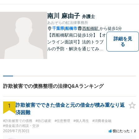
解決を【離婚問題】男性側の
豊富な対応実績。セカンドオ
南川 麻由子
弁護士
ピニオンも可能です【初回相
あおぞらの虹法律事務所
談無料】【夜間／土日祝日対
千葉県
船橋市
西船橋駅
から徒歩1分
|
応可】
【西船橋駅南口徒歩1分】【オ
詳細を見
ンライン面談可】法的トラブ
る
ルの予防・解決を通じてみな
さまが前向きに歩むお手伝い
ができたらうれしいです。ど
んな些細なことでも、まずは
お気軽にお問い合わせくださ
い。
詐欺被害での債務整理の法律Q&Aランキング
1
詐欺被害でできた借金と元の借金が積み重なり返
済困難
#詐欺被害での債務
#自己破産
#任意整理
#個人再生
#消費者金融
#借金返済の相談・交渉
2026年7月30日
役にたった
2