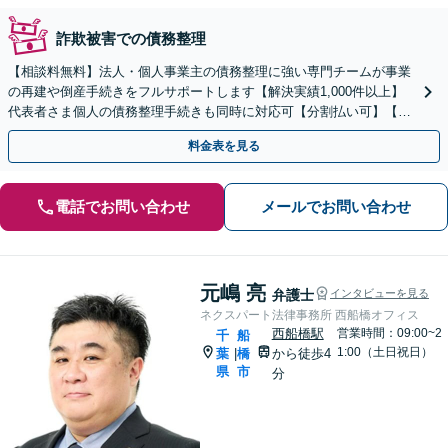
詐欺被害での債務整理
【相談料無料】法人・個人事業主の債務整理に強い専門チームが事業
の再建や倒産手続きをフルサポートします【解決実績1,000件以上】
代表者さま個人の債務整理手続きも同時に対応可【分割払い可】【後
払い応相談】【夜間・休日相談可】
料金表を見る
電話でお問い合わせ
メールでお問い合わせ
元嶋 亮
弁護士
インタビューを見る
ネクスパート法律事務所 西船橋オフィス
西船橋駅
営業時間：09:00~2
千
船
1:00（土日祝日）
葉
橋
から徒歩4
|
県
市
分