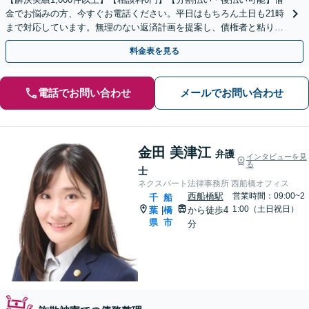
金でお悩みの方、今すぐお電話ください。平日はもちろん土日も21時
まで対応しています。無理のない返済計画を提案し、債権者と粘り強
く交渉いたします。
料金表を見る
電話でお問い合わせ
メールでお問い合わせ
金田 美津江
弁護
インタビューを見
る
士
ネクスパート法律事務所 西船橋オフィス
西船橋駅
営業時間：09:00~2
千
船
1:00（土日祝日）
葉
橋
から徒歩4
|
県
市
分