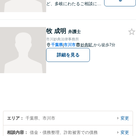
ど、多岐にわたるご相談に対
応しています。お客様の意思
を最大限尊重するため、密な
コミュニケーションを重視
牧 成明
し、納得いただける解決へと
弁護士
尽力いたします。ぜひお気軽
市川妙典法律事務所
にご相談ください。【完全個
千葉県
市川市
妙典駅
から徒歩7分
|
室対応】
詳細を見る
エリア
千葉県、市川市
変更
相談内容
借金・債務整理、詐欺被害での債務
変更