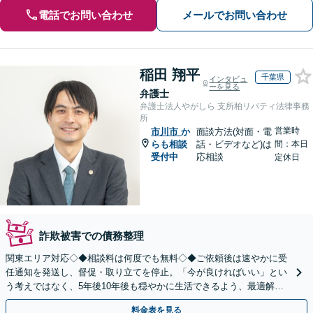
電話でお問い合わせ
メールでお問い合わせ
稲田 翔平
千葉県
インタビュ
ーを見る
弁護士
弁護士法人やがしら 支所柏リバティ法律事務
所
営業時
市川市
か
面談方法(対面・電
らも相談
話・ビデオなど)は
間：本日
受付中
応相談
定休日
詐欺被害での債務整理
関東エリア対応◇◆相談料は何度でも無料◇◆ご依頼後は速やかに受
任通知を発送し、督促・取り立てを停止。「今が良ければいい」とい
う考えではなく、5年後10年後も穏やかに生活できるよう、最適解を
ご提案。借金問題は一人で抱え込まずご相談ください。
料金表を見る