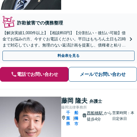
詐欺被害での債務整理
【解決実績1,000件以上】【相談料0円】【分割払い・後払い可能】借
金でお悩みの方、今すぐお電話ください。平日はもちろん土日も21時
まで対応しています。無理のない返済計画を提案し、債権者と粘り強
く交渉いたします。
料金表を見る
電話でお問い合わせ
メールでお問い合わせ
藤岡 隆夫
弁護士
藤岡法律事務所
千
船
西船橋駅
から
営業時間：本
葉
橋
|
日定休日
徒歩4分
県
市