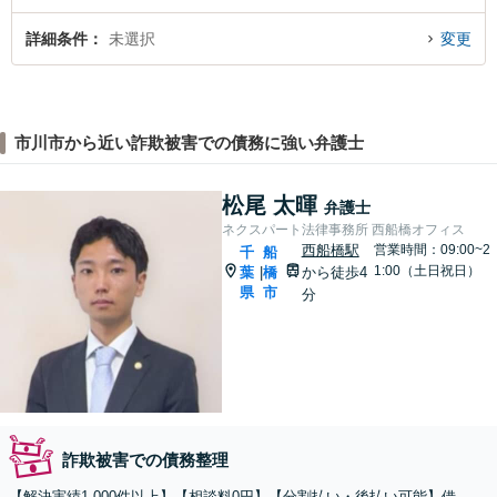
詳細条件
未選択
変更
市川市から近い詐欺被害での債務に強い弁護士
松尾 太暉
弁護士
ネクスパート法律事務所 西船橋オフィス
西船橋駅
営業時間：09:00~2
千
船
1:00（土日祝日）
葉
橋
から徒歩4
|
県
市
分
詐欺被害での債務整理
【解決実績1,000件以上】【相談料0円】【分割払い・後払い可能】借