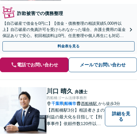
詐欺被害での債務整理
【自己破産で借金を0円に】【借金・債務整理の相談実績5,000件以
上】自己破産の免責許可を受けられなかった場合、弁護士費用の返金
保証ありで安心。初回相談料は0円。任意整理や個人再生にも対応
【土日祝日・夜間も相談受付】【費用の分割払い可】
料金表を見る
電話でお問い合わせ
メールでお問い合わせ
川口 晴久
弁護士
西船橋ゴール法律事務所
千葉県
船橋市
西船橋駅
から徒歩3分
|
【西船橋駅3分】相談者さまの
詳細を見
利益の最大化を目指して【刑
る
事事件】依頼件数120件以
上。複数の無罪や不起訴を獲
得した経験を活かし、最善の