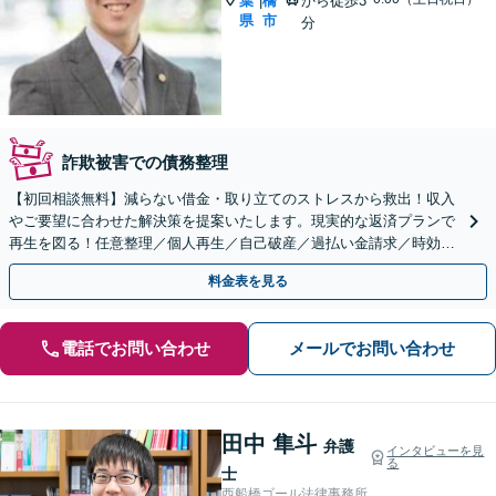
葉
橋
から徒歩3
|
県
市
分
詐欺被害での債務整理
【初回相談無料】減らない借金・取り立てのストレスから救出！収入
やご要望に合わせた解決策を提案いたします。現実的な返済プランで
再生を図る！任意整理／個人再生／自己破産／過払い金請求／時効の
援用【夜間・休日面談可】【西船橋駅3分】
料金表を見る
電話でお問い合わせ
メールでお問い合わせ
田中 隼斗
弁護
インタビューを見
る
士
西船橋ゴール法律事務所