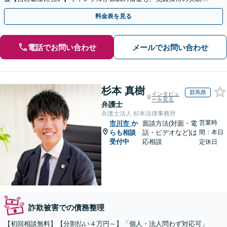
り【夜間・休日対応】
料金表を見る
電話でお問い合わせ
メールでお問い合わせ
杉本 真樹
群馬県
インタビュ
ーを見る
弁護士
弁護士法人 杉本法律事務所
営業時
市川市
か
面談方法(対面・電
らも相談
話・ビデオなど)は
間：本日
受付中
応相談
定休日
詐欺被害での債務整理
【初回相談無料】【分割払い４万円～】「個人・法人問わず対応可」