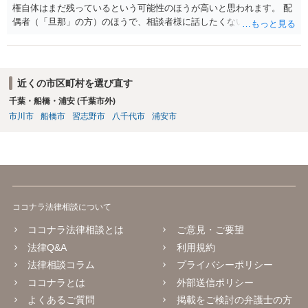
権自体はまだ残っているという可能性のほうが高いと思われます。 配
偶者（「旦那」の方）のほうで、相談者様に話したくない事情等もあ
るのではないかと推察いたします。 長期間経過していれば、消滅時効
援用という方法も取れる可能性があるため、御主人に法律事務所に相
談にいくように説得されてはどうでしょうか。相談者様が一緒だと話
せない事情もあるかもしれないのでおひとりで行ってもらうほうがい
近くの市区町村を選び直す
いかもしれません。 配偶者の債務がある状態で配偶者が亡くなると債
千葉・船橋・浦安 (千葉市外)
務を相談者様が相続するという状態になる（相続放棄などの亡くなっ
市川市
船橋市
習志野市
八千代市
浦安市
てからの方法もありますが）ため、相談者様にも関係することだとし
て相談にいくようにお話してみてはどうでしょうか。
ココナラ法律相談について
ココナラ法律相談とは
ご意見・ご要望
法律Q&A
利用規約
法律相談コラム
プライバシーポリシー
ココナラとは
外部送信ポリシー
よくあるご質問
掲載をご検討の弁護士の方