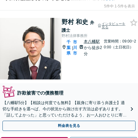
5件中 1-5件を表示
野村 和史
弁
インタビューを
見る
護士
野村法律事務所
本八幡駅
営業時間：09:00~2
千
市
0:00（土日祝日）
葉
川
から徒歩2
|
県
市
分
詐欺被害での債務整理
【八幡駅5分】【相談は何度でも無料】【親身に寄り添う弁護士】適
切な手続きを選べば、今の状況から抜け出す方法は必ずあります。
「話してよかった」と思っていただけるよう、お一人おひとりに寄り
添いながら解決まで伴走いたします。ぜひご相談ください。
料金表を見る