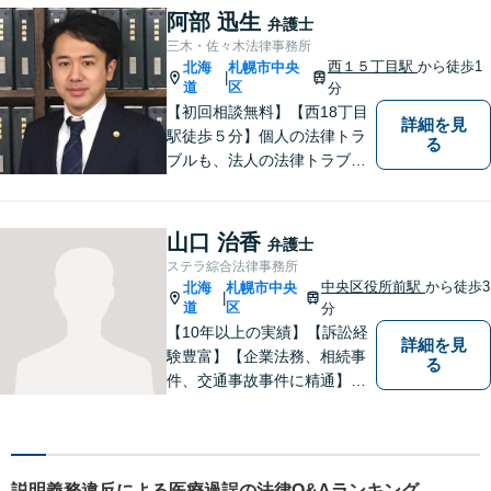
客観的視点も忘れません。
阿部 迅生
弁護士
【当日／夜間／休日対応可】
三木・佐々木法律事務所
事件の見通しと費用の見込額
西１５丁目駅
から徒歩1
北海
札幌市中央
|
を正確に説明します。お気軽
道
区
分
にご相談下さい。
【初回相談無料】【西18丁目
詳細を見
駅徒歩５分】個人の法律トラ
る
ブルも、法人の法律トラブル
も、幅広く対応可能です。
【公認会計士／司法書士など
各士業と連携】【医師、建築
山口 治香
弁護士
士など各専門家と連携】さま
ステラ綜合法律事務所
ざまなネットワークを駆使し
中央区役所前駅
から徒歩3
北海
札幌市中央
|
て、有利な解決を目指しま
道
区
分
す。
【10年以上の実績】【訴訟経
詳細を見
験豊富】【企業法務、相続事
る
件、交通事故事件に精通】徹
底した準備で結果につなげ
る。丁寧なコミュニケーショ
ンで、クライアントに寄り添
い、最善の解決策をご提案し
説明義務違反による医療過誤の法律Q&Aランキング