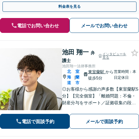
手続きの負担を減らし、権利を守ります。
料金表を見る
電話でお問い合わせ
メールでお問い合わせ
池田 翔一
弁
インタビューを
見る
護士
池田翔一法律事務所
北
室
東室蘭駅
から
営業時間：本
海
蘭
|
日定休日
徒歩5分
道
市
◎お客様から感謝の声多数【東室蘭駅5
分】【完全個室】「離婚問題：不倫・
財産分与をサポート／証拠収集の段階
から将来の調停や裁判を見据えた戦略
的なアプローチ」「相続問題：幅広い
電話で面談予約
メールで面談予約
相続問題に対応できる豊富な経験」適
切な公正証書遺言を作成【行政書士資
格保有】