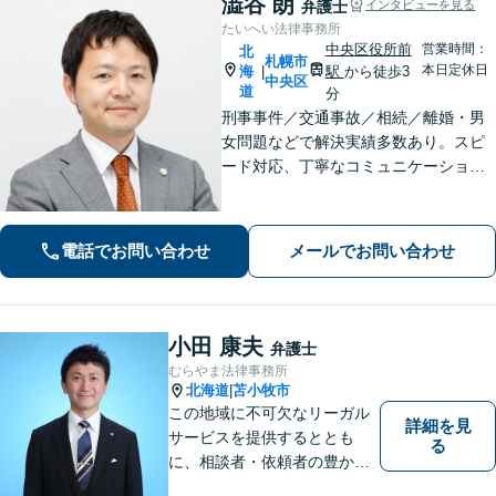
澁谷 朗
弁護士
インタビューを見る
たいへい法律事務所
中央区役所前
営業時間：
北
札幌市
本日定休日
海
駅
から徒歩3
|
中央区
道
分
刑事事件／交通事故／相続／離婚・男
女問題などで解決実績多数あり。スピ
ード対応、丁寧なコミュニケーション
で、納得感の高い解決を目指します
【初回無料相談】【速やかな対応】
【夜間土日祝日の相談可】
電話でお問い合わせ
メールでお問い合わせ
小田 康夫
弁護士
むらやま法律事務所
北海道
苫小牧市
|
この地域に不可欠なリーガル
詳細を見
サービスを提供するととも
る
に、相談者・依頼者の豊かな
生き方・選択をサポートする