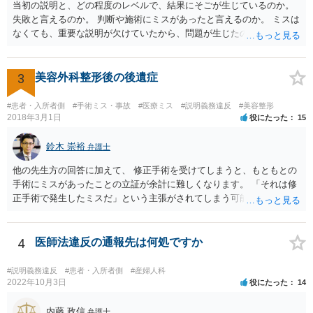
当初の説明と、どの程度のレベルで、結果にそごが生じているのか。
失敗と言えるのか。 判断や施術にミスがあったと言えるのか。 ミスは
なくても、重要な説明が欠けていたから、問題が生じたのか。 美容整
形にある程度通じてる弁護士を探せるかどうか。
3
美容外科整形後の後遺症
#患者・入所者側
#手術ミス・事故
#医療ミス
#説明義務違反
#美容整形
2018年3月1日
役にたった
15
鈴木 崇裕
弁護士
他の先生方の回答に加えて、 修正手術を受けてしまうと、もともとの
手術にミスがあったことの立証が余計に難しくなります。 「それは修
正手術で発生したミスだ」という主張がされてしまう可能性があるか
らです。 心身の苦痛はあるでしょうけれども、損害賠償請求などをご
検討なさっているのであれば、修正手術を受けるまえに弁護士に相談
して対応を決めることを強くお勧めいたします。
4
医師法違反の通報先は何処ですか
#説明義務違反
#患者・入所者側
#産婦人科
2022年10月3日
役にたった
14
内藤 政信
弁護士