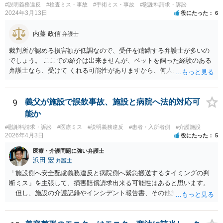
#説明義務違反
#検査ミス・事故
#手術ミス・事故
#慰謝料請求・訴訟
2024年3月13日
役にたった
6
内藤 政信
弁護士
裁判所が認める損害額が低調なので、受任を躊躇する弁護士が多いの
でしょう。 ここでの紹介は出来ませんが、ペットを飼った経験のある
弁護士なら、受けて くれる可能性がありますから、何人か問い合わせ
してみることになるでしょう。
9
義父が施設で誤飲事故、施設と病院へ法的対応可
能か
#慰謝料請求・訴訟
#医療ミス
#説明義務違反
#患者・入所者側
#介護施設
2026年4月3日
役にたった
5
医療・介護問題に強い弁護士
浜田 宏
弁護士
「施設側へ安全配慮義務違反と病院側へ緊急搬送するタイミングの判
断ミス」を主張して、損害賠償請求出来る可能性はあると思います。
但し、施設の介護記録やインシデント報告書、その他施設内で作成
された誤飲事故に関する資料、搬送先の病院の医療記録、救急搬送さ
れているのであれば消防の記録等を調査してみなければ、裁判で勝て
る可能性があるかどうかまでは判断できません。これはどの介護事