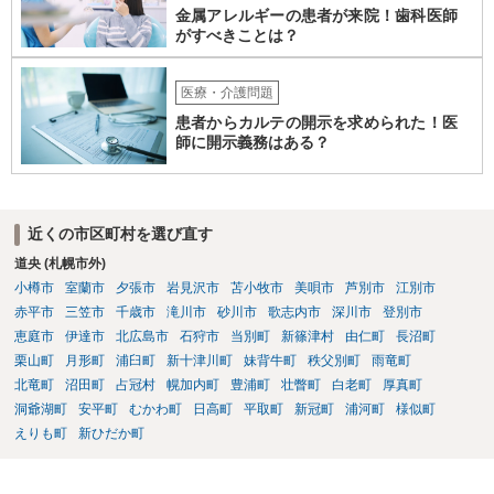
金属アレルギーの患者が来院！歯科医師
がすべきことは？
医療・介護問題
患者からカルテの開示を求められた！医
師に開示義務はある？
近くの市区町村を選び直す
道央 (札幌市外)
小樽市
室蘭市
夕張市
岩見沢市
苫小牧市
美唄市
芦別市
江別市
赤平市
三笠市
千歳市
滝川市
砂川市
歌志内市
深川市
登別市
恵庭市
伊達市
北広島市
石狩市
当別町
新篠津村
由仁町
長沼町
栗山町
月形町
浦臼町
新十津川町
妹背牛町
秩父別町
雨竜町
北竜町
沼田町
占冠村
幌加内町
豊浦町
壮瞥町
白老町
厚真町
洞爺湖町
安平町
むかわ町
日高町
平取町
新冠町
浦河町
様似町
えりも町
新ひだか町