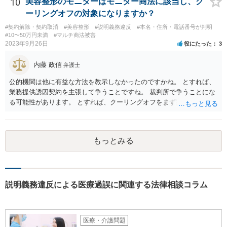
10
美容整形のモニターはモニター商法に該当し、ク
故・医療事故でも同様です。 一度弁護士にご相談の上、まずは調査
ーリングオフの対象になりますか？
事件として依頼された方が良いと思います。
#契約解除・契約取消
#美容整形
#説明義務違反
#本名・住所・電話番号が判明
#10〜50万円未満
#マルチ商法被害
2023年9月26日
役にたった
3
内藤 政信
弁護士
公的機関は他に有益な方法を教示しなかったのですかね。 とすれば、
業務提供誘因契約を主張して争うことですね。 裁判所で争うことにな
る可能性があります。 とすれば、クーリングオフをまず実行すること
です。
もっとみる
説明義務違反による医療過誤に関連する法律相談コラム
医療・介護問題