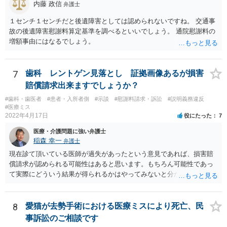
内藤 政信
弁護士
１センチ１センチだと後遺障害としては認められないですね。 交通事
故の後遺障害慰謝料算定基準を調べるといいでしょう。 通院慰謝料の
増額事由にはなるでしょう。
7
歯科 レントゲン見落とし 証拠画像あるが損害
賠償請求出来ますでしょうか？
#歯科・歯医者
#患者・入所者側
#示談
#慰謝料請求・訴訟
#説明義務違反
#医療ミス
2022年4月17日
役にたった
7
医療・介護問題に強い弁護士
稲森 幸一
弁護士
現在診て頂いている医師が過失があったという意見であれば、損害賠
償請求が認められる可能性はあると思います。もちろん可能性であっ
て実際にどういう結果が得られるかはやってみないと分かりません
が。 損害としては、その過失によって生じた症状の治療にかかった治
療費や精神的苦痛を受けた分の慰謝料や仕事に影響があれば休業損害
などが考えられます。 頑張ってください。
8
愛猫が去勢手術における医療ミスにより死亡、民
事訴訟のご相談です