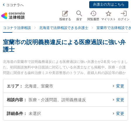
弁護士の方はこちら
ココナラへ
投稿する
探す
閲覧履歴
マイリスト
ログイン
ココナラ法律相談
北海道で法律相談できる弁護士
室蘭市で法律相談で
室蘭市の説明義務違反による医療過誤に強い弁
護士
北海道の室蘭市で説明義務違反による医療過誤に強い弁護士が2名見つかりまし
た。初回面談無料や休日面談に対応している弁護士なども掲載中。医療・介護
問題に関係する歯科治療ミスや美容整形のトラブル、産婦人科の訴訟等の細か
な分野での絞り込み検索もでき便利です。特に池田翔一法律事務所の池田 翔一
弁護士や弁護士法人北海道みらい法律事務所の増川 拓弁護士のプロフィール情
エリア
北海道、室蘭市
変更
報や弁護士費用、強みなどが注目されています。『室蘭市で土日や夜間に発生
した説明義務違反による医療過誤のトラブルを今すぐに弁護士に相談したい』
相談内容
医療・介護問題、説明義務違反
変更
『説明義務違反による医療過誤のトラブル解決の実績豊富な近くの弁護士を検
索したい』『初回相談無料で説明義務違反による医療過誤を法律相談できる室
蘭市内の弁護士に相談予約したい』などでお困りの相談者さんにおすすめで
詳細条件
未選択
変更
す。