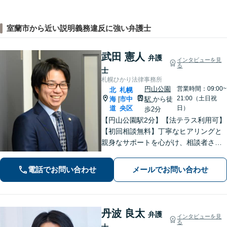
室蘭市から近い説明義務違反に強い弁護士
武田 憲人
弁護
インタビューを見
る
士
札幌ひかり法律事務所
円山公園
営業時間：09:00~
北
札幌
21:00（土日祝
海
市中
駅
から徒
|
道
央区
日）
歩2分
【円山公園駅2分】【法テラス利用可】
【初回相談無料】丁寧なヒアリングと
親身なサポートを心がけ、相談者さま
に満足してもらえる結果を目指しま
す。離婚や労働、相続など幅広い分野
電話でお問い合わせ
メールでお問い合わせ
に対応しておりますので、ぜひご相談
ください。【電話相談可】【休日・夜
間面談可】
丹波 良太
弁護
インタビューを見
る
士