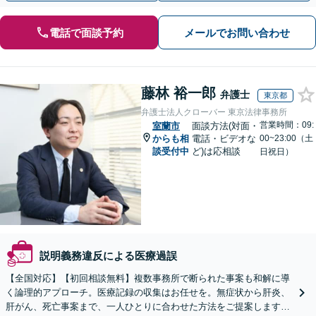
電話で面談予約
メールでお問い合わせ
藤林 裕一郎
弁護士
東京都
弁護士法人クローバー 東京法律事務所
営業時間：09:
室蘭市
面談方法(対面・
からも相
電話・ビデオな
00~23:00（土
談受付中
ど)は応相談
日祝日）
説明義務違反による医療過誤
【全国対応】【初回相談無料】複数事務所で断られた事案も和解に導
く論理的アプローチ。医療記録の収集はお任せを。無症状から肝炎、
肝がん、死亡事案まで、一人ひとりに合わせた方法をご提案します。