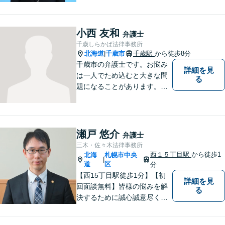
存在であり続けます。（弁護
士小田康夫）
小西 友和
弁護士
千歳しらかば法律事務所
北海道
千歳市
千歳駅
から徒歩8分
|
千歳市の弁護士です。お悩み
詳細を見
は一人でため込むと大きな問
る
題になることがあります。ぜ
ひ他の人に話すようにしてく
ださい。ご相談お待ちしてお
ります。
瀬戸 悠介
弁護士
三木・佐々木法律事務所
西１５丁目駅
から徒歩1
北海
札幌市中央
|
道
区
分
【西15丁目駅徒歩1分】【初
詳細を見
回面談無料】皆様の悩みを解
る
決するために誠心誠意尽くし
て参ります。相談者や依頼者
の方の心情に共感しながら、