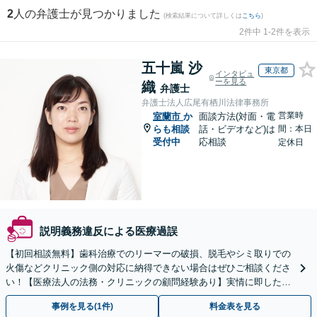
2
人の弁護士が見つかりました
(検索結果について詳しくは
こちら
)
2件中 1-2件を表示
五十嵐 沙
東京都
インタビュ
ーを見る
織
弁護士
弁護士法人広尾有栖川法律事務所
営業時
室蘭市
か
面談方法(対面・電
らも相談
話・ビデオなど)は
間：本日
受付中
応相談
定休日
説明義務違反による医療過誤
【初回相談無料】歯科治療でのリーマーの破損、脱毛やシミ取りでの
火傷などクリニック側の対応に納得できない場合はぜひご相談くださ
い！【医療法人の法務・クリニックの顧問経験あり】実情に即したア
ドバイスで、納得のできるトラブルの解決を目指します。
事例を見る(1件)
料金表を見る