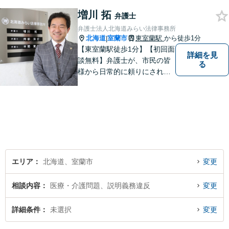
増川 拓
弁護士
弁護士法人北海道みらい法律事務所
北海道
室蘭市
東室蘭駅
から徒歩1分
|
【東室蘭駅徒歩1分】【初回面
詳細を見
談無料】弁護士が、市民の皆
る
様から日常的に頼りにされる
存在になる社会を目指して、
日々精進してまいります。皆
様のトラブルを解決し、明る
い未来へと導きます。お気軽
にご相談ください。【駐車場
あり】
エリア
北海道、室蘭市
変更
相談内容
医療・介護問題、説明義務違反
変更
詳細条件
未選択
変更