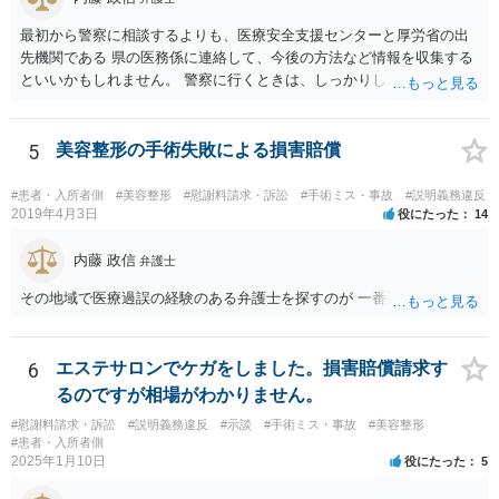
最初から警察に相談するよりも、医療安全支援センターと厚労省の出
先機関である 県の医務係に連絡して、今後の方法など情報を収集する
といいかもしれません。 警察に行くときは、しっかりした被害届ある
いは告発状を作成、持参して、相談に行くといいでしょう。
5
美容整形の手術失敗による損害賠償
#患者・入所者側
#美容整形
#慰謝料請求・訴訟
#手術ミス・事故
#説明義務違反
2019年4月3日
役にたった
14
内藤 政信
弁護士
その地域で医療過誤の経験のある弁護士を探すのが 一番近道だね。
6
エステサロンでケガをしました。損害賠償請求す
るのですが相場がわかりません。
#慰謝料請求・訴訟
#説明義務違反
#示談
#手術ミス・事故
#美容整形
#患者・入所者側
2025年1月10日
役にたった
5