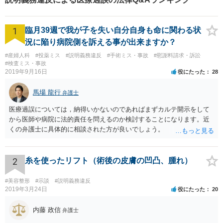
ます。【講演セミナー多数】
【西11丁目駅5分】【初回面
談無料】
1
臨月39週で我が子を失い自分自身も命に関わる状
況に陥り病院側を訴える事が出来ますか？
#産婦人科
#投薬ミス
#説明義務違反
#手術ミス・事故
#慰謝料請求・訴訟
#検査ミス・事故
2019年9月16日
役にたった
28
馬場 龍行
弁護士
医療過誤については，納得いかないのであればまずカルテ開示をして
から医師や病院に法的責任を問えるのか検討することになります。近
くの弁護士に具体的に相談された方が良いでしょう。
2
糸を使ったリフト（術後の皮膚の凹凸、腫れ）
#美容整形
#示談
#説明義務違反
2019年3月24日
役にたった
20
内藤 政信
弁護士