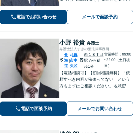
ーにしています。粘り強い交渉&スピー
ディーな対応で、依頼者さまの利益を
電話でお問い合わせ
メールで面談予約
追求します【夜間・土日祝対応可】
小野 裕貴
弁護士
弁護士法人すぎの葉法律事務所
西１８丁目
営業時間：09:00
北
札幌
~22:00（土日祝
海
市中
駅
から徒
|
道
央区
日）
歩1分
【電話相談可】【初回相談無料】「依
頼すべき内容が決まってない」という
方もまずはご相談ください。地域密着
型の事務所として、相談者さま一人ひ
とりと向き合い、「迅速かつ有利」な
解決を目指します。刑事事件、離婚問
電話で面談予約
メールでお問い合わせ
題、企業法務など幅広く対応できます