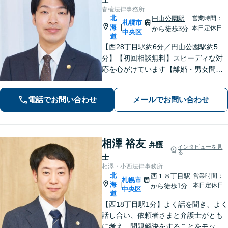
春楡法律事務所
北
円山公園駅
営業時間：
札幌市
海
|
本日定休日
から徒歩3分
中央区
道
【西28丁目駅約6分／円山公園駅約5
分】【初回相談無料】スピーディな対
応を心がけています【離婚・男女問
題】慰謝料請求／財産分与・熟年離婚
に強い【相続】分割協議や調停の実績
電話でお問い合わせ
メールでお問い合わせ
豊富
相澤 裕友
弁護
インタビューを見
る
士
相澤・小西法律事務所
北
西１８丁目駅
営業時間：
札幌市
海
|
本日定休日
から徒歩1分
中央区
道
【西18丁目駅1分】よく話を聞き、よく
話し合い、依頼者さまと弁護士がとも
に考え、問題解決をすることをモット