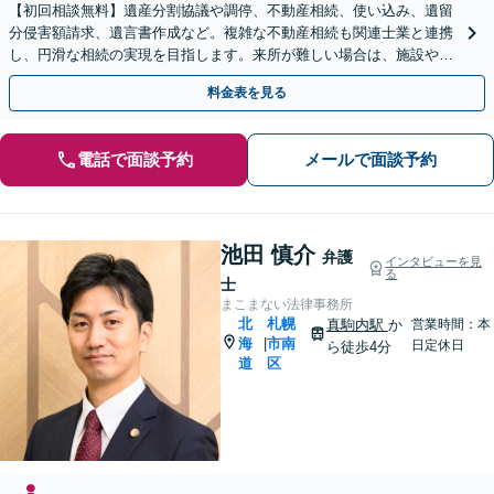
【初回相談無料】遺産分割協議や調停、不動産相続、使い込み、遺留
分侵害額請求、遺言書作成など。複雑な不動産相続も関連士業と連携
し、円滑な相続の実現を目指します。来所が難しい場合は、施設や病
院への出張相談も対応可能です【弁護士歴19年以上】
料金表を見る
電話で面談予約
メールで面談予約
池田 慎介
弁護
インタビューを見
る
士
まこまない法律事務所
北
札幌
真駒内駅
か
営業時間：本
海
市南
|
日定休日
ら徒歩4分
道
区