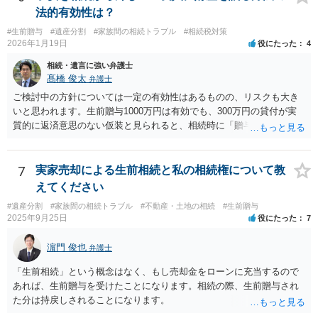
法的有効性は？
#生前贈与
#遺産分割
#家族間の相続トラブル
#相続税対策
2026年1月19日
役にたった
4
相続・遺言に強い弁護士
髙橋 俊太
弁護士
ご検討中の方針については一定の有効性はあるものの、リスクも大き
いと思われます。生前贈与1000万円は有効でも、300万円の貸付が実
質的に返済意思のない仮装と見られると、相続時に「贈与」と評価さ
れ、子から遺留分侵害額請求を受ける可能性があります。 その他の方
法として考えられるものとしては、 ①信託（家族信託・目的信託） 財
産を信託口に移し、受託者（信頼できる友人や専門職）に管理させ、
7
実家売却による生前相続と私の相続権について教
・生存中はあなたの生活費・介護費に優先充当 ・残余を友人や慈善団
えてください
体へ と使途を厳格に指定。相続ではなく信託帰属になるため、子の関
#遺産分割
#家族間の相続トラブル
#不動産・土地の相続
#生前贈与
与を大きく排除できます。 ②遺言＋生命保険の組合せ 生活資金は手元
2025年9月25日
役にたった
7
に残し、余剰資金で受取人を友人・団体にした保険を活用。保険金は
相続財産とは別枠で、遺留分対策にも有効と思われます。 ③負担付死
濵門 俊也
弁護士
因贈与 「介護・見守り等を条件に、死亡時に財産を渡す」契約。条件
不履行なら無効にでき、老後の安心を担保できます。 ④ 寄附予約＋解
「生前相続」という概念はなく、もし売却金をローンに充当するので
除条件 慈善団体への寄附を予約しつつ、資金不足時は解除できる条項
あれば、生前贈与を受けたことになります。相続の際、生前贈与され
を設定。 などがあり得るかと思われます。
た分は持戻しされることになります。