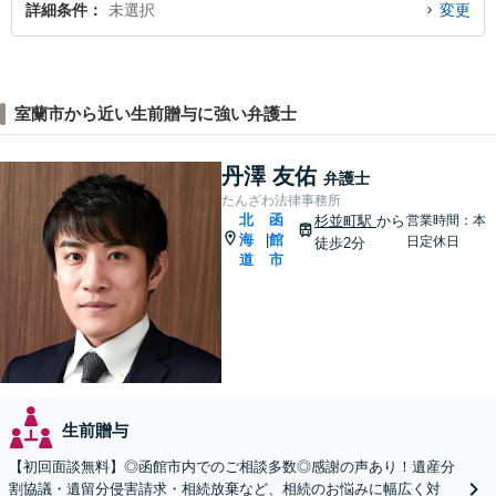
詳細条件
未選択
変更
室蘭市から近い生前贈与に強い弁護士
丹澤 友佑
弁護士
たんざわ法律事務所
北
函
杉並町駅
から
営業時間：本
海
館
|
日定休日
徒歩2分
道
市
生前贈与
【初回面談無料】◎函館市内でのご相談多数◎感謝の声あり！遺産分
割協議・遺留分侵害請求・相続放棄など、相続のお悩みに幅広く対