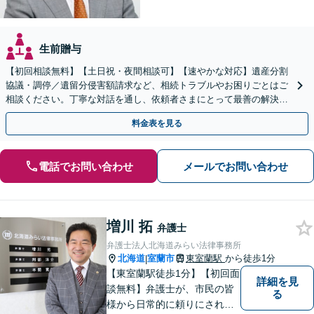
生前贈与
【初回相談無料】【土日祝・夜間相談可】【速やかな対応】遺産分割
協議・調停／遺留分侵害額請求など、相続トラブルやお困りごとはご
相談ください。丁寧な対話を通し、依頼者さまにとって最善の解決を
目指します。
料金表を見る
電話でお問い合わせ
メールでお問い合わせ
増川 拓
弁護士
弁護士法人北海道みらい法律事務所
北海道
室蘭市
東室蘭駅
から徒歩1分
|
【東室蘭駅徒歩1分】【初回面
詳細を見
談無料】弁護士が、市民の皆
る
様から日常的に頼りにされる