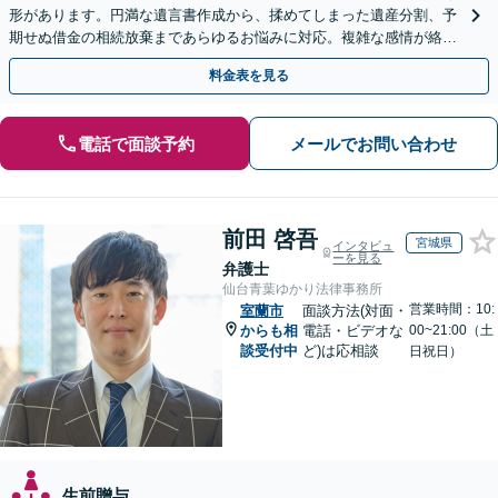
形があります。円満な遺言書作成から、揉めてしまった遺産分割、予
期せぬ借金の相続放棄まであらゆるお悩みに対応。複雑な感情が絡む
相続トラブルもまずはご相談ください。WEB面談可。
料金表を見る
電話で面談予約
メールでお問い合わせ
前田 啓吾
宮城県
インタビュ
ーを見る
弁護士
仙台青葉ゆかり法律事務所
営業時間：10:
室蘭市
面談方法(対面・
からも相
電話・ビデオな
00~21:00（土
談受付中
ど)は応相談
日祝日）
生前贈与