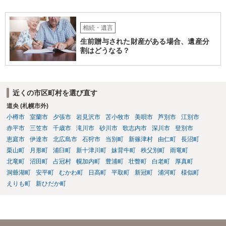
相続・遺言
生前贈与された財産がある場合、遺産分
割はどうなる？
近くの市区町村を選び直す
道央 (札幌市外)
小樽市
室蘭市
夕張市
岩見沢市
苫小牧市
美唄市
芦別市
江別市
赤平市
三笠市
千歳市
滝川市
砂川市
歌志内市
深川市
登別市
恵庭市
伊達市
北広島市
石狩市
当別町
新篠津村
由仁町
長沼町
栗山町
月形町
浦臼町
新十津川町
妹背牛町
秩父別町
雨竜町
北竜町
沼田町
占冠村
幌加内町
豊浦町
壮瞥町
白老町
厚真町
洞爺湖町
安平町
むかわ町
日高町
平取町
新冠町
浦河町
様似町
えりも町
新ひだか町