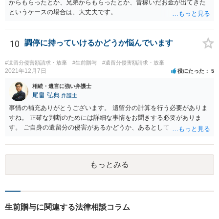
からもらったとか、兄弟からもらったとか、昔稼いだお金が出てきた
というケースの場合は、大丈夫です。
10
調停に持っていけるかどうか悩んでいます
#遺留分侵害額請求・放棄
#生前贈与
#遺留分侵害額請求・放棄
2021年12月7日
役にたった
5
相続・遺言に強い弁護士
尾畠 弘典
弁護士
事情の補充ありがとうございます。 遺留分の計算を行う必要がありま
すね。 正確な判断のためには詳細な事情をお聞きする必要がありま
す。 ご自身の遺留分の侵害があるかどうか、あるとしてどの程度の金
額となるかを正確に把握されたいのであれば、一度お近くの弁護士に
相談されるのが良いと思います。
もっとみる
生前贈与に関連する法律相談コラム