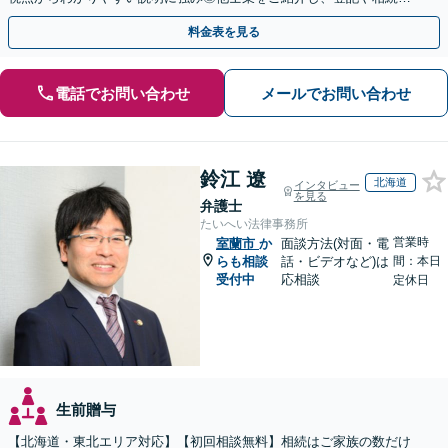
の申告までワンストップで対応【夜間相談可】
料金表を見る
電話でお問い合わせ
メールでお問い合わせ
鈴江 遼
北海道
インタビュー
を見る
弁護士
たいへい法律事務所
営業時
室蘭市
か
面談方法(対面・電
らも相談
話・ビデオなど)は
間：本日
受付中
応相談
定休日
生前贈与
【北海道・東北エリア対応】【初回相談無料】相続はご家族の数だけ