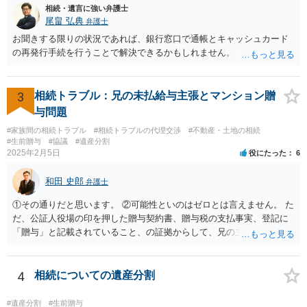
相続・遺言に強い弁護士
尾畠 弘典
弁護士
お聞きする限りの状況であれば、銀行窓口で通帳とキャッシュカード
の再発行手続を行うことで解決できるかもしれません。
3
相続トラブル：兄の未払給与主張とマンション贈
与問題
#家族間の相続トラブル
#相続トラブルの代理交渉
#不動産・土地の相続
#生前贈与
#協議
#遺産分割
2025年2月5日
役にたった
6
和田 史郎
弁護士
①その通りだと思います。 ②可能性といのはゼロとは言えません。 た
だ、公証人役場の印を押した贈与契約書、贈与税の支払事実、登記に
「贈与」と記載されていること、の証拠からして、兄の主張は通らな
いようには思います。 ③④その通りだと思います。 話し合いで折り合
わなければ、遺産分割調停を申し立てて進めるのがベターのような気
がしますね。
4
相続についての遺産分割
#遺産分割
#生前贈与