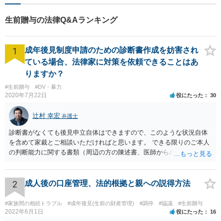
生前贈与の法律Q&Aランキング
1
成年後見制度申請のための診断書作成を妨害され
ている場合、法律家に対策を依頼できることはあ
りますか？
#生前贈与
#DV・暴力
2020年7月22日
役にたった
30
辻村 幸宏
弁護士
診断書がなくても後見申立自体はできますので、このような状況自体
を含めて家裁とご相談いただければと思います。 できる限りのご本人
の判断能力に関する書類（周辺の方の陳述書、医師からの聴取書等）
を整え、家裁の鑑定を経る前提で鑑定費用の予納金を用意し、申立て
をしていただければそこから先は進むのではないかと存じます。 ま
た、Aさんの意向を酌みすぎるあまりに後見申立ができない状況にして
2
成人後の口座管理、法的根拠と親への説得方法
いる施設の問題もありますので、当該地域の地域包括支援センターに
ご相談されるのもひとつの方法です。
#家族間の相続トラブル
#成年後見(生前の財産管理)
#調停
#協議
#生前贈与
2022年6月1日
役にたった
16