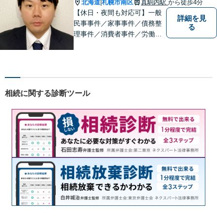
北海道
札幌市南区
真駒内駅
から徒歩4分
|
【休日・夜間も対応可】一般
詳細を見
民事事件／家事事件／債務整
る
理事件／消費者事件／労働事
件／刑事事件／会社関係など
幅広く対応いたします。費用
も丁寧にご説明。一人で悩み
を抱え込まず、まずは一度ご
相談ください！
相続に関する診断ツール