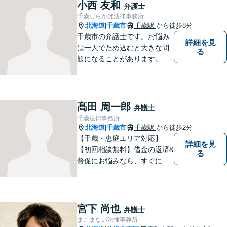
小西 友和
弁護士
千歳しらかば法律事務所
北海道
千歳市
千歳駅
から徒歩8分
|
千歳市の弁護士です。お悩み
詳細を見
は一人でため込むと大きな問
る
題になることがあります。ぜ
ひ他の人に話すようにしてく
ださい。ご相談お待ちしてお
ります。
髙田 周一郎
弁護士
千歳法律事務所
北海道
千歳市
千歳駅
から徒歩2分
|
【千歳・恵庭エリア対応】
詳細を見
【初回相談無料】借金の返済&
る
督促にお悩みなら、すぐにご
相談下さい！豊富な経験を活
かし、最適な解決方法をご提
案します。任意整理／自己破
産の解決実績多数！【千歳駅
宮下 尚也
弁護士
徒歩２分】【分割払い可】
まこまない法律事務所