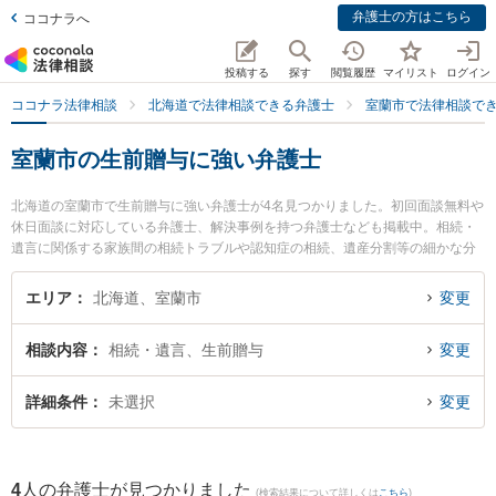
弁護士の方はこちら
ココナラへ
投稿する
探す
閲覧履歴
マイリスト
ログイン
ココナラ法律相談
北海道で法律相談できる弁護士
室蘭市で法律相談で
室蘭市の生前贈与に強い弁護士
北海道の室蘭市で生前贈与に強い弁護士が4名見つかりました。初回面談無料や
休日面談に対応している弁護士、解決事例を持つ弁護士なども掲載中。相続・
遺言に関係する家族間の相続トラブルや認知症の相続、遺産分割等の細かな分
野での絞り込み検索もでき便利です。特に弁護士法人北海道みらい法律事務所
の菊地 俊邦弁護士や池田翔一法律事務所の池田 翔一弁護士、弁護士法人北海道
エリア
北海道、室蘭市
変更
みらい法律事務所の増川 拓弁護士のプロフィール情報や弁護士費用、強みなど
が注目されています。『室蘭市で土日や夜間に発生した生前贈与のトラブルを
相談内容
相続・遺言、生前贈与
変更
今すぐに弁護士に相談したい』『生前贈与のトラブル解決の実績豊富な近くの
弁護士を検索したい』『初回相談無料で生前贈与を法律相談できる室蘭市内の
弁護士に相談予約したい』などでお困りの相談者さんにおすすめです。
詳細条件
未選択
変更
4
人の弁護士が見つかりました
(検索結果について詳しくは
こちら
)