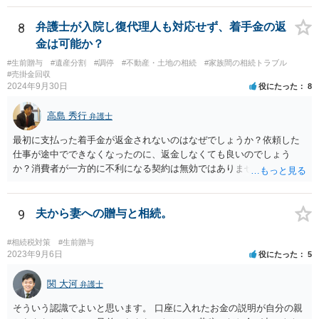
8
弁護士が入院し復代理人も対応せず、着手金の返
金は可能か？
#生前贈与
#遺産分割
#調停
#不動産・土地の相続
#家族間の相続トラブル
#売掛金回収
2024年9月30日
役にたった
8
高島 秀行
弁護士
最初に支払った着手金が返金されないのはなぜでしょうか？依頼した
仕事が途中でできなくなったのに、返金しなくても良いのでしょう
か？消費者が一方的に不利になる契約は無効ではありませんか？
着手金は、前の弁護士が倒れるまでにやった仕事に応じて清算する義
務があると思います。 倒れた弁護士が所属する弁護士会に相談さ
れた方がよいと思います。 倒れた弁護士は脳梗塞で倒れたようで
9
夫から妻への贈与と相続。
すが、 判断能力があり、復代理を倒れた弁護士の判断で復代理を
選任したのか 即ち、復代理人の選任は有効なのかという問題もあ
#相続税対策
#生前贈与
ると思います。
2023年9月6日
役にたった
5
関 大河
弁護士
そういう認識でよいと思います。 口座に入れたお金の説明が自分の親