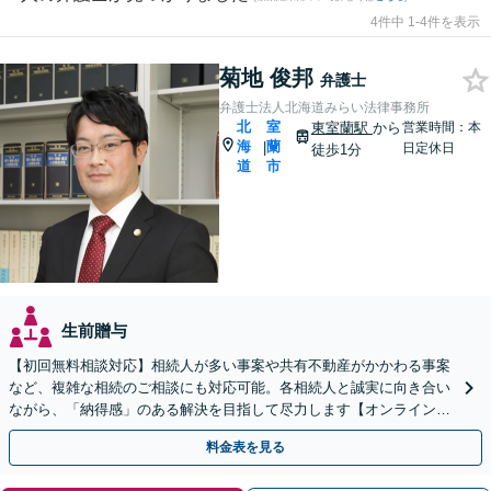
4件中 1-4件を表示
菊地 俊邦
弁護士
弁護士法人北海道みらい法律事務所
北
室
東室蘭駅
から
営業時間：本
海
蘭
|
日定休日
徒歩1分
道
市
生前贈与
【初回無料相談対応】相続人が多い事案や共有不動産がかかわる事案
など、複雑な相続のご相談にも対応可能。各相続人と誠実に向き合い
ながら、「納得感」のある解決を目指して尽力します【オンライン面
談可】【完全個室で相談可】【東室蘭駅1分】
料金表を見る