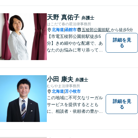
地域の方々の悩みトラブルを
解決し、明るく活気のある地
域づくりに貢献いたします。
天野 真佑子
弁護士
小さなお困りごとでも、お早
はこだて春の星法律事務所
めにご相談ください！
北海道
函館市
五稜郭公園前駅
から徒歩5分
|
【市電五稜郭公園前駅徒歩5
詳細を見
分】きめ細やかな配慮で、あ
る
なたのお悩みに寄り添って対
応します。新しい人生のスタ
ートが切れるよう、法律のプ
ロとして最後までサポート。
お気軽にご相談ください。
小田 康夫
弁護士
むらやま法律事務所
北海道
苫小牧市
|
この地域に不可欠なリーガル
詳細を見
サービスを提供するととも
る
に、相談者・依頼者の豊かな
生き方・選択をサポートする
存在であり続けます。（弁護
士小田康夫）