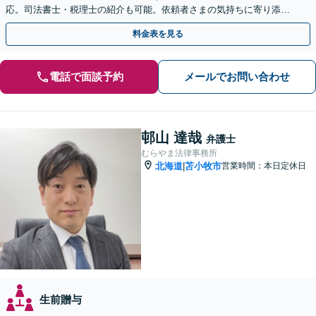
応。司法書士・税理士の紹介も可能。依頼者さまの気持ちに寄り添い
対応します【夜間・休日対応可能】【弁護士歴13年以上】
料金表を見る
電話で面談予約
メールでお問い合わせ
邨山 達哉
弁護士
むらやま法律事務所
北海道
苫小牧市
営業時間：本日定休日
|
生前贈与