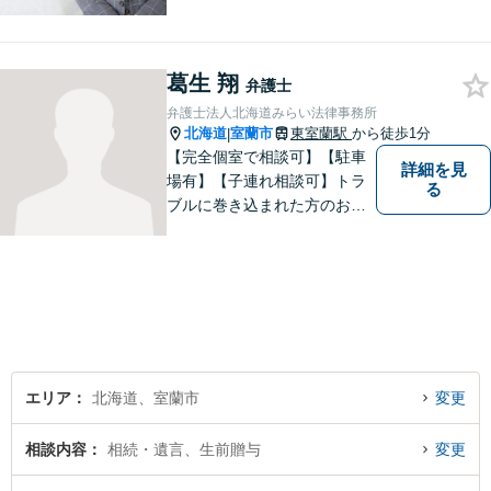
存在になる社会を目指して、
日々精進してまいります。皆
様のトラブルを解決し、明る
葛生 翔
い未来へと導きます。お気軽
弁護士
にご相談ください。【駐車場
弁護士法人北海道みらい法律事務所
あり】
北海道
室蘭市
東室蘭駅
から徒歩1分
|
【完全個室で相談可】【駐車
詳細を見
場有】【子連れ相談可】トラ
る
ブルに巻き込まれた方のお力
になれるよう日々邁進してお
ります。地域の皆様のより明
るい「みらい」の実現の一助
になれればと思っております
ので、どうぞお気軽にご相談
ください。
エリア
北海道、室蘭市
変更
相談内容
相続・遺言、生前贈与
変更