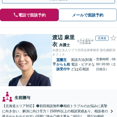
電話で面談予約
メールで面談予約
渡辺 麻里
北海道
インタビュ
ーを見る
衣
弁護士
弁護士法人リブラ共同法律事務所 新札幌駅前
オフィス
営業時間：09:
室蘭市
面談方法(対面・
からも相
電話・ビデオな
00~20:00（土
談受付中
ど)は応相談
日祝日）
生前贈与
【北海道エリア対応】🟠初回相談無料🟠相続トラブルのお悩みに真摯
に向き合い、解決に向け尽力！1500件以上の相談実績あり。相談者の
視点からわかりやすい説明に強み◎他士業をご紹介し、登記や相続税