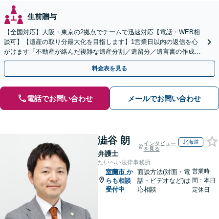
生前贈与
【全国対応】大阪・東京の2拠点でチームで迅速対応【電話・WEB相
談可】【遺産の取り分最大化を目指します】1営業日以内の返信を心
がけます「不動産が絡んだ複雑な遺産分割／遺留分／遺言書の作成・
執行／事業承継など、お任せください」【休日相談あり】
料金表を見る
電話でお問い合わせ
メールでお問い合わせ
澁谷 朗
北海道
インタビュー
を見る
弁護士
たいへい法律事務所
営業時
室蘭市
か
面談方法(対面・電
らも相談
話・ビデオなど)は
間：本日
受付中
応相談
定休日