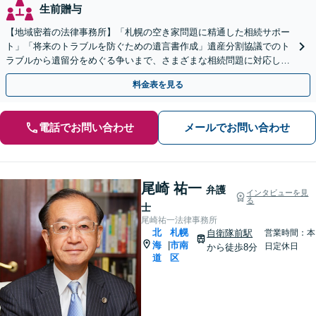
生前贈与
【地域密着の法律事務所】「札幌の空き家問題に精通した相続サポー
ト」「将来のトラブルを防ぐための遺言書作成」遺産分割協議でのト
ラブルから遺留分をめぐる争いまで、さまざまな相続問題に対応して
います「アクセス良好・WEB面談対応で安心の相談」
料金表を見る
電話でお問い合わせ
メールでお問い合わせ
尾崎 祐一
弁護
インタビューを見
る
士
尾崎祐一法律事務所
北
札幌
自衛隊前駅
営業時間：本
海
市南
|
日定休日
から徒歩8分
道
区