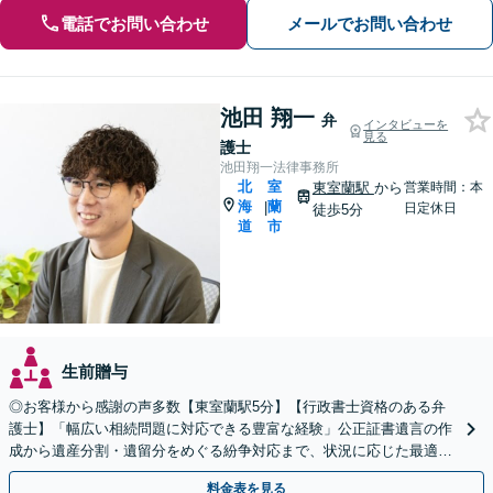
電話でお問い合わせ
メールでお問い合わせ
池田 翔一
弁
インタビューを
見る
護士
池田翔一法律事務所
北
室
東室蘭駅
から
営業時間：本
海
蘭
|
日定休日
徒歩5分
道
市
生前贈与
◎お客様から感謝の声多数【東室蘭駅5分】【行政書士資格のある弁
護士】「幅広い相続問題に対応できる豊富な経験」公正証書遺言の作
成から遺産分割・遺留分をめぐる紛争対応まで、状況に応じた最適な
方法をご提案します【夜間相談可】
料金表を見る