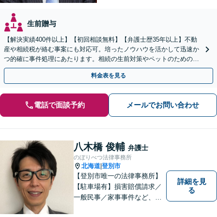
生前贈与
【解決実績400件以上】【初回相談無料】【弁護士歴35年以上】不動
産や相続税が絡む事案にも対応可。培ったノウハウを活かして迅速か
つ的確に事件処理にあたります。相続の生前対策やペットのための年
金システムもお任せ【完全個室】【自衛隊前駅8分】
料金表を見る
電話で面談予約
メールでお問い合わせ
八木橋 俊輔
弁護士
のぼりべつ法律事務所
北海道
登別市
|
【登別市唯一の法律事務所】
詳細を見
【駐車場有】損害賠償請求／
る
一般民事／家事事件など、幅
広いお困りごとに対応可能！