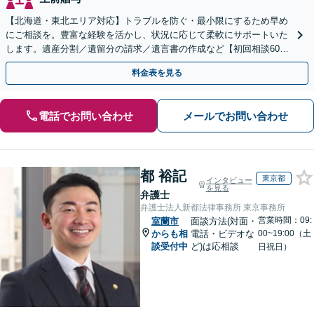
【北海道・東北エリア対応】トラブルを防ぐ・最小限にするため早め
にご相談を。豊富な経験を活かし、状況に応じて柔軟にサポートいた
します。遺産分割／遺留分の請求／遺言書の作成など【初回相談60分
無料】【オンライン相談可能】
料金表を見る
電話でお問い合わせ
メールでお問い合わせ
都 裕記
東京都
インタビュー
を見る
弁護士
弁護士法人新都法律事務所 東京事務所
営業時間：09:
室蘭市
面談方法(対面・
からも相
電話・ビデオな
00~19:00（土
談受付中
ど)は応相談
日祝日）