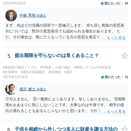
2022年6月8日
役にたった
10
中條 秀和
弁護士
まず、先ほどの当職の回答で一部修正します。 持ち戻し免除の意思表
示については、黙示の意思表示でも認められる場合があります。 た
だ、その場合は、既に亡くなっている方の意思を推定することになり
ますので、なかなか立証のハードルは高いと思われます。それゆえ、
持ち戻し免除の意思表示は書面で明確にしておいていただくべきとい
う結論は変わりません。 誤解を与えるような回答でした。失礼しまし
5
提出期限を守らないのは良くあること？
た。 文言については、「〇〇に対する生前贈与による特別受益の持ち
戻しをすべて免除する」というのがオーソドックスなものですが、ご
#家族間の相続トラブル
#不動産・土地の相続
#相続トラブルの代理交渉
心配ならば、弁護士のところに行って、特別受益となりそうな贈与に
#生前贈与
#遺言の真偽鑑定・遺言無効
#遺言
2025年3月26日
役にたった
11
ついて説明した上で、適切な文言についてご相談してみてはいかがで
しょうか。
鬼沢 健士
弁護士
①与えません。 ②一般的によくあります。珍しくありません。 ③期限
遅れをあまりに気にしないことです。大事なのは中身です。 相手の提
出が遅れることもあるんじゃないかと思います。 それでもあなた有利
にはなりません。
6
子供を相続から外しつつ友人に財産を譲る方法の