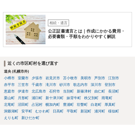
相続・遺言
公正証書遺言とは｜作成にかかる費用・
必要書類・手順をわかりやすく解説
近くの市区町村を選び直す
道央 (札幌市外)
小樽市
室蘭市
夕張市
岩見沢市
苫小牧市
美唄市
芦別市
江別市
赤平市
三笠市
千歳市
滝川市
砂川市
歌志内市
深川市
登別市
恵庭市
伊達市
北広島市
石狩市
当別町
新篠津村
由仁町
長沼町
栗山町
月形町
浦臼町
新十津川町
妹背牛町
秩父別町
雨竜町
北竜町
沼田町
占冠村
幌加内町
豊浦町
壮瞥町
白老町
厚真町
洞爺湖町
安平町
むかわ町
日高町
平取町
新冠町
浦河町
様似町
えりも町
新ひだか町