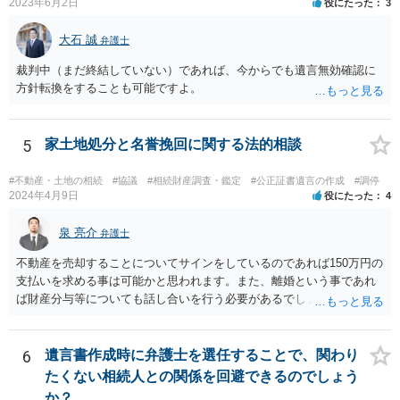
【参考】民法 （遺留分侵害額の請求） 第千四十六条 遺留分権利者及
2023年6月2日
役にたった
3
びその承継人は、受遺者（特定財産承継遺言により財産を承継し又は
相続分の指定を受けた相続人を含む。以下この章において同じ。）又
大石 誠
弁護士
は受贈者に対し、遺留分侵害額に相当する金銭の支払を請求すること
裁判中（まだ終結していない）であれば、今からでも遺言無効確認に
ができる。
方針転換をすることも可能ですよ。
5
家土地処分と名誉挽回に関する法的相談
#不動産・土地の相続
#協議
#相続財産調査・鑑定
#公正証書遺言の作成
#調停
2024年4月9日
役にたった
4
泉 亮介
弁護士
不動産を売却することについてサインをしているのであれば150万円の
支払いを求める事は可能かと思われます。また、離婚という事であれ
ば財産分与等についても話し合いを行う必要があるでしょう。 細かい
事情をお伺いする必要もあるかと思われますので、一度お近くの弁護
士事務所へご相談されると良いでしょう。
6
遺言書作成時に弁護士を選任することで、関わり
たくない相続人との関係を回避できるのでしょう
か？