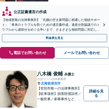
公正証書遺言の作成
【地域密着の法律事務所】「札幌の空き家問題に精通した相続サポー
ト」「将来のトラブルを防ぐための遺言書作成」遺産分割協議でのト
ラブルから遺留分をめぐる争いまで、さまざまな相続問題に対応して
います「アクセス良好・WEB面談対応で安心の相談」
料金表を見る
電話でお問い合わせ
メールでお問い合わせ
八木橋 俊輔
弁護士
のぼりべつ法律事務所
北海道
登別市
|
【登別市唯一の法律事務所】
詳細を見
【駐車場有】損害賠償請求／
る
一般民事／家事事件など、幅
広いお困りごとに対応可能！