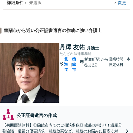
詳細条件
未選択
変更
室蘭市から近い公正証書遺言の作成に強い弁護士
丹澤 友佑
弁護士
たんざわ法律事務所
北
函
杉並町駅
から
営業時間：本
海
館
|
日定休日
徒歩2分
道
市
公正証書遺言の作成
【初回面談無料】◎函館市内でのご相談多数◎感謝の声あり！遺産分
割協議・遺留分侵害請求・相続放棄など、相続のお悩みに幅広く対