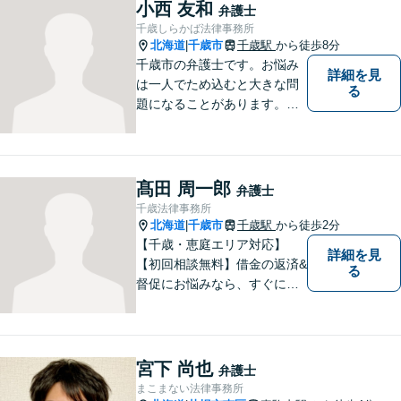
小西 友和
弁護士
千歳しらかば法律事務所
北海道
千歳市
千歳駅
から徒歩8分
|
千歳市の弁護士です。お悩み
詳細を見
は一人でため込むと大きな問
る
題になることがあります。ぜ
ひ他の人に話すようにしてく
ださい。ご相談お待ちしてお
ります。
髙田 周一郎
弁護士
千歳法律事務所
北海道
千歳市
千歳駅
から徒歩2分
|
【千歳・恵庭エリア対応】
詳細を見
【初回相談無料】借金の返済&
る
督促にお悩みなら、すぐにご
相談下さい！豊富な経験を活
かし、最適な解決方法をご提
案します。任意整理／自己破
産の解決実績多数！【千歳駅
宮下 尚也
弁護士
徒歩２分】【分割払い可】
まこまない法律事務所