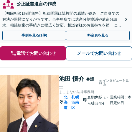
公正証書遺言の作成
【初回相談1時間無料】相続問題は親族間の感情が絡み、ご自身での
解決が困難になりがちです。当事務所では遺産分割協議や遺留分請
求、相続放棄の手続きに幅広く対応。相談者様のお気持ちを第一に解
決へ導きます。便利なＬＩＮＥ予約も可能です。
事例を見る(1件)
料金表を見る
電話でお問い合わせ
メールでお問い合わせ
池田 慎介
弁護
インタビューを見
る
士
まこまない法律事務所
北
札幌
真駒内駅
か
営業時間：本
海
市南
|
日定休日
ら徒歩4分
道
区