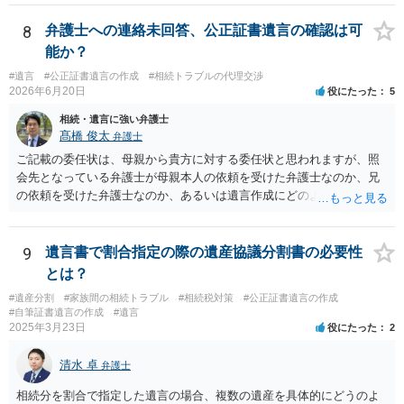
いと思います。
8
弁護士への連絡未回答、公正証書遺言の確認は可
能か？
#遺言
#公正証書遺言の作成
#相続トラブルの代理交渉
2026年6月20日
役にたった
5
相続・遺言に強い弁護士
髙橋 俊太
弁護士
ご記載の委任状は、母親から貴方に対する委任状と思われますが、照
会先となっている弁護士が母親本人の依頼を受けた弁護士なのか、兄
の依頼を受けた弁護士なのか、あるいは遺言作成にどのような立場で
関与しているのかによって、説明を求められる範囲は変わり得るもの
と思われます。 仮に、その弁護士が母親本人から依頼を受けているの
であれば、母親本人に対する報告義務が問題となります。母親が貴方
9
遺言書で割合指定の際の遺産協議分割書の必要性
に一任する旨を明確に伝えており、委任状の内容にも、弁護士との連
とは？
絡、進捗確認、公正証書遺言の作成有無や控えの確認等が含まれてい
#遺産分割
#家族間の相続トラブル
#相続税対策
#公正証書遺言の作成
るのであれば、貴方から進捗状況等の説明を求める余地はあります。
#自筆証書遺言の作成
#遺言
他方で、その弁護士が兄の依頼を受けた弁護士である場合には、兄の
2025年3月23日
役にたった
2
代理人という立場になりますので、貴方や母親に対して当然に進捗状
況を報告する義務があるとは限りません。また、親族間で利害対立が
清水 卓
弁護士
ある可能性がある場合、守秘義務や本人意思確認の観点から、委任状
があるとしても直ちに内容を開示しないこともあり得ます。 公正証書
相続分を割合で指定した遺言の場合、複数の遺産を具体的にどうのよ