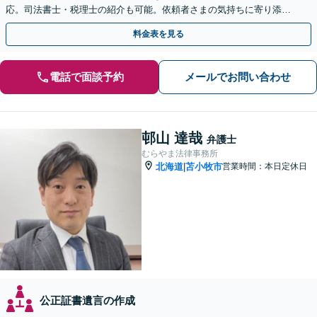
応。司法書士・税理士の紹介も可能。依頼者さまの気持ちに寄り添い
対応します【夜間・休日対応可能】【弁護士歴13年以上】
料金表を見る
電話で面談予約
メールでお問い合わせ
邨山 達哉
弁護士
むらやま法律事務所
北海道
苫小牧市
営業時間：本日定休日
|
公正証書遺言の作成