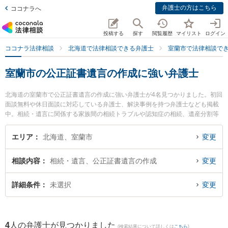
弁護士の方はこちら
ココナラへ
投稿する
探す
閲覧履歴
マイリスト
ログイン
ココナラ法律相談
北海道で法律相談できる弁護士
室蘭市で法律相談で
室蘭市の公正証書遺言の作成に強い弁護士
北海道の室蘭市で公正証書遺言の作成に強い弁護士が4名見つかりました。初回
面談無料や休日面談に対応している弁護士、解決事例を持つ弁護士なども掲載
中。相続・遺言に関係する家族間の相続トラブルや認知症の相続、遺産分割等
の細かな分野での絞り込み検索もでき便利です。特に弁護士法人北海道みらい
法律事務所の菊地 俊邦弁護士や池田翔一法律事務所の池田 翔一弁護士、弁護士
エリア
北海道、室蘭市
変更
法人北海道みらい法律事務所の増川 拓弁護士のプロフィール情報や弁護士費
用、強みなどが注目されています。『室蘭市で土日や夜間に発生した公正証書
相談内容
相続・遺言、公正証書遺言の作成
変更
遺言の作成のトラブルを今すぐに弁護士に相談したい』『公正証書遺言の作成
のトラブル解決の実績豊富な近くの弁護士を検索したい』『初回相談無料で公
正証書遺言の作成を法律相談できる室蘭市内の弁護士に相談予約したい』など
詳細条件
未選択
変更
でお困りの相談者さんにおすすめです。
4
人の弁護士が見つかりました
(検索結果について詳しくは
こちら
)