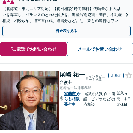
【北海道・東北エリア対応】【初回相談1時間無料】依頼者さまの思
いを尊重し、バランスのとれた解決を。遺産分割協議・調停、不動産
相続、相続放棄、遺言書作成、遺留分など。他士業との連携もワンス
トップで対応します【休日・夜間面談OK】
料金表を見る
電話でお問い合わせ
メールでお問い合わせ
尾崎 祐一
北海道
インタビュ
ーを見る
弁護士
尾崎祐一法律事務所
営業時
室蘭市
か
面談方法(対面・電
らも相談
話・ビデオなど)は
間：本日
受付中
応相談
定休日