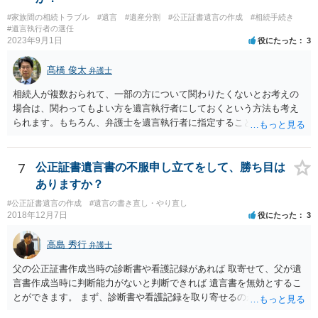
#家族間の相続トラブル
#遺言
#遺産分割
#公正証書遺言の作成
#相続手続き
#遺言執行者の選任
2023年9月1日
役にたった
3
髙橋 俊太
弁護士
相続人が複数おられて、一部の方について関わりたくないとお考えの
場合は、関わってもよい方を遺言執行者にしておくという方法も考え
られます。もちろん、弁護士を遺言執行者に指定することもできます
が、（関わってもよい）相続人を遺言執行者に指定しておいて、その
方に再委任の権限を付与しておくという方法もあります。 一度、弁護
士に直接ご相談されることをお勧めいたします。
7
公正証書遺言書の不服申し立てをして、勝ち目は
ありますか？
#公正証書遺言の作成
#遺言の書き直し・やり直し
2018年12月7日
役にたった
3
高島 秀行
弁護士
父の公正証書作成当時の診断書や看護記録があれば 取寄せて、父が遺
言書作成当時に判断能力がないと判断できれば 遺言書を無効とするこ
とができます。 まず、診断書や看護記録を取り寄せるのが重要となり
ます。 ご自分で取り寄せるか、弁護士に取り寄せてもらうかしたらよ