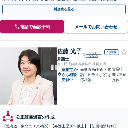
介し、登記や相続税の申告までワンストップで対応
料金表を見る
電話で面談予約
メールでお問い合わせ
佐藤 光子
北海道
インタビュ
ーを見る
弁護士
虎ノ門法律経済事務所 札幌支店
営業時
室蘭市
か
面談方法(対面・電
らも相談
話・ビデオなど)は
間：本日
受付中
応相談
定休日
公正証書遺言の作成
【北海道・東北エリア対応】【弁護士歴20年以上】【初回相談無料】