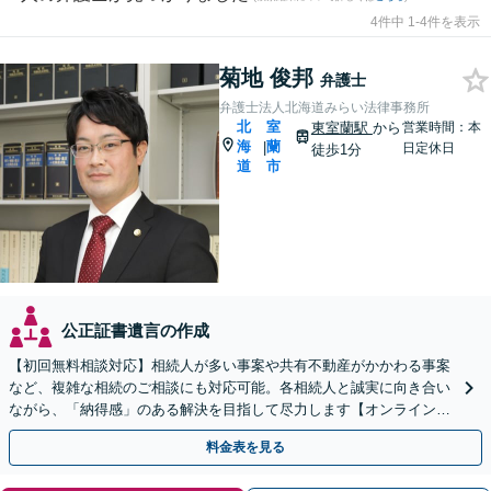
4件中 1-4件を表示
菊地 俊邦
弁護士
弁護士法人北海道みらい法律事務所
北
室
東室蘭駅
から
営業時間：本
海
蘭
|
日定休日
徒歩1分
道
市
公正証書遺言の作成
【初回無料相談対応】相続人が多い事案や共有不動産がかかわる事案
など、複雑な相続のご相談にも対応可能。各相続人と誠実に向き合い
ながら、「納得感」のある解決を目指して尽力します【オンライン面
談可】【完全個室で相談可】【東室蘭駅1分】
料金表を見る