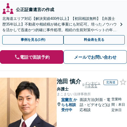
公正証書遺言の作成
北海道エリア対応【解決実績400件以上】【初回相談無料】【弁護士
歴35年以上】不動産や相続税が絡む事案にも対応可。培ったノウハウ
を活かして迅速かつ的確に事件処理。相続の生前対策やペットの年金
システムもお任せ【完全個室】【自衛隊前駅8分】
事例を見る(1件)
料金表を見る
電話で面談予約
メールでお問い合わせ
池田 慎介
北海道
インタビュ
ーを見る
弁護士
まこまない法律事務所
営業時
室蘭市
か
面談方法(対面・電
らも相談
話・ビデオなど)は
間：本日
受付中
応相談
定休日