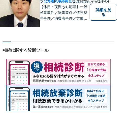
北海道
札幌市南区
真駒内駅
から徒歩4分
|
【休日・夜間も対応可】一般
詳細を見
民事事件／家事事件／債務整
る
理事件／消費者事件／労働事
件／刑事事件／会社関係など
幅広く対応いたします。費用
も丁寧にご説明。一人で悩み
を抱え込まず、まずは一度ご
相談ください！
相続に関する診断ツール