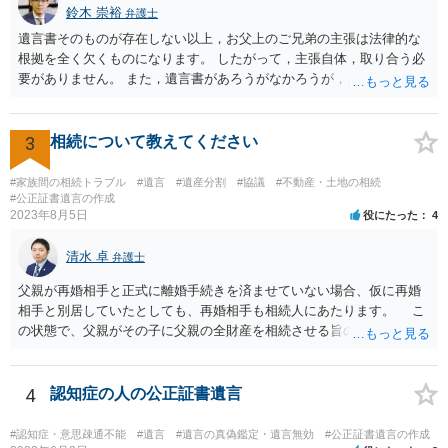
鈴木 崇裕
弁護士
遺言書そのものが存在しない以上，お父上のご兄弟の主張は法律的な
根拠を全く欠くものになります。 したがって，主張自体，取り合う必
要がありません。 また，遺言書があろうがなかろうが，お父上のご兄
弟と面会しなければならない義務はもともとありません。 峰岸先生の
ご回答にもありますが， 代理人弁護士をたてて，その弁護士から相手
方に対して， ・相続に関する主張は法的根拠がなく，一切応じないこ
3
相続について教えてください
と ・今後一切の連絡をしてこないでほしいこと ・連絡を継続してくる
ようであれば警察への通報や法的措置も辞さないこと などを記載した
#家族間の相続トラブル
#遺言
#遺産分割
#協議
#不動産・土地の相続
書面を発送してもらうことがよろしいように思います。
#公正証書遺言の作成
2023年8月5日
役にたった
4
清水 卓
弁護士
父親が再婚相手と正式に離婚手続きを済ませていない場合、仮に再婚
相手と別居していたとしても、再婚相手も相続人にあたります。 こ
の状態で、父親がその子に父親の全財産を相続させる旨の公正証書遺
言を残した場合、一旦は子が父親の全財産を相続することになります
が、再婚相手の遺留分を侵害しているため、再婚相手から相続人
（子）に対して遺留分侵害額請求権が行使される可能性があります。
4
認知症の人の公正証書遺言
お悩みのようであれば、問題の当事者であるお父様本人がお住まい
の地域等の弁護士に直接相談してみるのが望ましいように思います。
#認知症・意思疎通不能
#遺言
#遺言の真偽鑑定・遺言無効
#公正証書遺言の作成