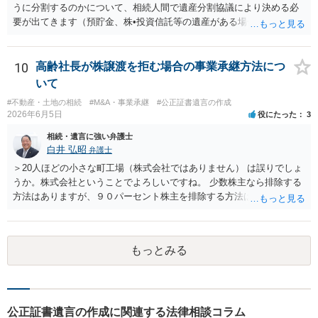
遺言が作成済みである場合でも、生前にその存在や内容を誰に開示す
うに分割するのかについて、相続人間で遺産分割協議により決める必
るかは、基本的には遺言者本人の意思による問題です。まずは、母親
要が出てきます（預貯金、株•投資信託等の遺産がある場合に、どの遺
本人から弁護士に対し、「娘に進捗状況及び公正証書遺言の作成有
産についても相続分の割合で分けるのか、預貯金はある相続人に、株•
無・内容について説明してよい」旨を明確に伝えてもらい、委任状の
投資信託は他の相続人にというような分け方をするのか等について
写しを添付して、期限を区切って書面で回答を求めることが考えられ
は、相続人間で遺産分割協議により決める必要があります）。
10
高齢社長が株譲渡を拒む場合の事業承継方法につ
ます。それでも回答がない場合には、母親本人の意思能力や真意、兄
いて
による不当な関与の有無も含めて、別の弁護士に資料（遺言書案、委
#不動産・土地の相続
#M&A・事業承継
#公正証書遺言の作成
任状、母親の発言内容、弁護士との連絡履歴、兄とのやり取り等）を
2026年6月5日
役にたった
3
示して相談した方がよいように思います。
相続・遺言に強い弁護士
白井 弘昭
弁護士
＞20人ほどの小さな町工場（株式会社ではありません） は誤りでしょ
うか。株式会社ということでよろしいですね。 少数株主なら排除する
方法はありますが、９０パーセント株主を排除する方法は現実的にあ
りません。 事業承継や株譲渡を進めるには、社員全員で本人を説得す
るか、家族を説得して承継させるかしかないでしょう。 また、出資者
がいれば、全員で会社を辞めて新たな会社を立ち上げることも考えら
もっとみる
れます。 それか、しばらく我慢して、社長が没した後に相続人から承
継させるしかないように思えます。 私見ながらご参考まで。
公正証書遺言の作成に関連する法律相談コラム