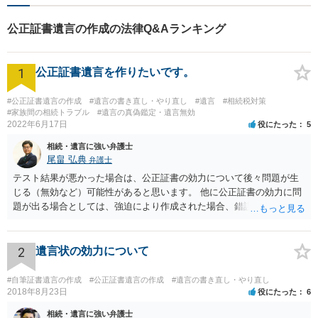
公正証書遺言の作成の法律Q&Aランキング
1
公正証書遺言を作りたいです。
#公正証書遺言の作成
#遺言の書き直し・やり直し
#遺言
#相続税対策
#家族間の相続トラブル
#遺言の真偽鑑定・遺言無効
2022年6月17日
役にたった
5
相続・遺言に強い弁護士
尾畠 弘典
弁護士
テスト結果が悪かった場合は、公正証書の効力について後々問題が生
じる（無効など）可能性があると思います。 他に公正証書の効力に問
題が出る場合としては、強迫により作成された場合、錯誤（勘違い）
の場合などがあります。 遺言の対象となる財産の多寡などにもよりま
すが、弁護士に作成を依頼する場合は、１０～数十万円程度になるケ
ースが多いと思います。 報酬体系は、弁護士ごとに異なりますので一
2
遺言状の効力について
律の基準はありません。
#自筆証書遺言の作成
#公正証書遺言の作成
#遺言の書き直し・やり直し
2018年8月23日
役にたった
6
相続・遺言に強い弁護士