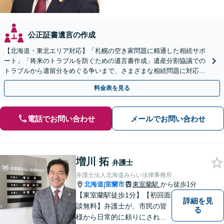
公正証書遺言の作成
【北海道・東北エリア対応】「札幌の空き家問題に精通した相続サポ
ート」「将来のトラブルを防ぐための遺言書作成」遺産分割協議での
トラブルから遺留分をめぐる争いまで、さまざまな相続問題に対応し
ています「アクセス良好・WEB面談対応で安心の相談」
料金表を見る
電話でお問い合わせ
メールでお問い合わせ
増川 拓
弁護士
弁護士法人北海道みらい法律事務所
北海道
室蘭市
東室蘭駅
から徒歩1分
|
【東室蘭駅徒歩1分】【初回面
詳細を見
談無料】弁護士が、市民の皆
る
様から日常的に頼りにされる