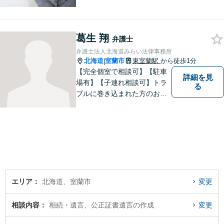
存在になる社会を目指して、
日々精進してまいります。皆
様のトラブルを解決し、明る
葛生 翔
い未来へと導きます。お気軽
弁護士
にご相談ください。【駐車場
弁護士法人北海道みらい法律事務所
あり】
北海道
室蘭市
東室蘭駅
から徒歩1分
|
【完全個室で相談可】【駐車
詳細を見
場有】【子連れ相談可】トラ
る
ブルに巻き込まれた方のお力
になれるよう日々邁進してお
ります。地域の皆様のより明
るい「みらい」の実現の一助
になれればと思っております
ので、どうぞお気軽にご相談
ください。
エリア
北海道、室蘭市
変更
相談内容
相続・遺言、公正証書遺言の作成
変更