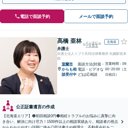
電話で面談予約
メールで面談予約
髙橋 亜林
北海道
インタビュ
ーを見る
弁護士
弁護士法人リブラ共同法律事務所 札幌駅前本
部
営業時間：09:
室蘭市
面談方法(対面・
からも相
電話・ビデオな
00~20:00（土
談受付中
ど)は応相談
日祝日）
公正証書遺言の作成
【北海道エリア】🟠初回相談0円🟠相続トラブルのお悩みに真摯に向
き合い、解決に向け尽力！1500件以上の相談実績あり。相談者の視点
からわかりやすい説明に強み◎司法書士や税理士、不動産会社をご紹