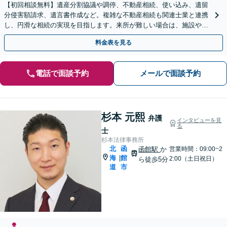
【初回相談無料】遺産分割協議や調停、不動産相続、使い込み、遺留
分侵害額請求、遺言書作成など。複雑な不動産相続も関連士業と連携
し、円滑な相続の実現を目指します。来所が難しい場合は、施設や病
院への出張相談も対応可能です【弁護士歴19年以上】
料金表を見る
電話で面談予約
メールで面談予約
杉本 元熙
弁護
インタビューを見
る
士
杉本法律事務所
北
函
函館駅
か
営業時間：09:00~2
海
館
|
2:00（土日祝日）
ら徒歩5分
道
市