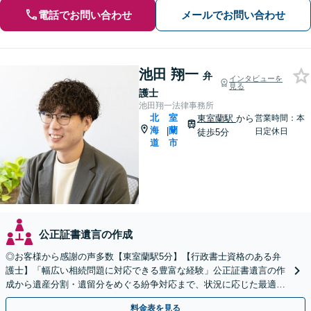
電話でお問い合わせ
メールでお問い合わせ
池田 翔一
弁
インタビューを
見る
護士
池田翔一法律事務所
北
室
東室蘭駅
から
営業時間：本
海
蘭
|
日定休日
徒歩5分
道
市
公正証書遺言の作成
◎お客様から感謝の声多数【東室蘭駅5分】【行政書士資格のある弁
護士】「幅広い相続問題に対応できる豊富な経験」公正証書遺言の作
成から遺産分割・遺留分をめぐる紛争対応まで、状況に応じた最適な
方法をご提案します【夜間相談可】
料金表を見る