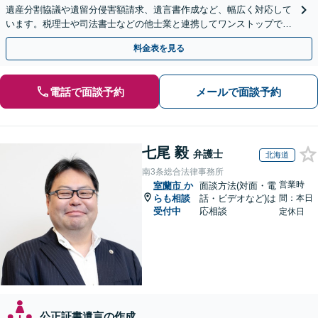
遺産分割協議や遺留分侵害額請求、遺言書作成など、幅広く対応して
います。税理士や司法書士などの他士業と連携してワンストップでの
解決が可能です。ぜひご相談ください。
料金表を見る
電話で面談予約
メールで面談予約
七尾 毅
弁護士
北海道
南3条総合法律事務所
営業時
室蘭市
か
面談方法(対面・電
らも相談
話・ビデオなど)は
間：本日
受付中
応相談
定休日
公正証書遺言の作成