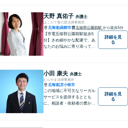
地域の方々の悩みトラブルを
解決し、明るく活気のある地
域づくりに貢献いたします。
天野 真佑子
弁護士
小さなお困りごとでも、お早
はこだて春の星法律事務所
めにご相談ください！
北海道
函館市
五稜郭公園前駅
から徒歩5分
|
【市電五稜郭公園前駅徒歩5
詳細を見
分】きめ細やかな配慮で、あ
る
なたのお悩みに寄り添って対
応します。新しい人生のスタ
ートが切れるよう、法律のプ
ロとして最後までサポート。
お気軽にご相談ください。
小田 康夫
弁護士
むらやま法律事務所
北海道
苫小牧市
|
この地域に不可欠なリーガル
詳細を見
サービスを提供するととも
る
に、相談者・依頼者の豊かな
生き方・選択をサポートする
存在であり続けます。（弁護
士小田康夫）