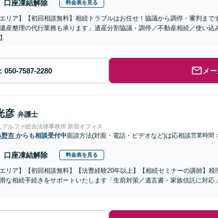
口座凍結解除
料金表を見る
エリア】【初回相談無料】相続トラブルはお任せ！協議から調停・審判まで
遺産整理の代行業務も承ります」遺産分割協議・調停／不動産相続／使い込
】
メー
光彦
弁護士
人アルファ総合法律事務所 新宿オフィス
み野市
からも相談受付中
面談方法(対面・電話・ビデオなど)は応相談
営業時間
口座凍結解除
料金表を見る
エリア】【初回相談無料】【法曹経験20年以上】【相続セミナーの講師】税
滑な相続手続きをサポートいたします「生前対策／遺言書・家族信託に対応