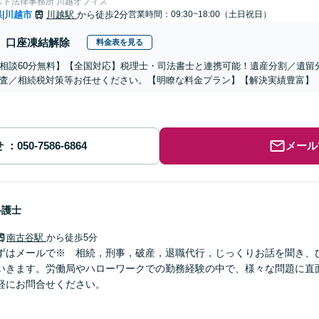
スト法律事務所 川越オフィス
県
川越市
川越駅
から徒歩2分
営業時間：09:30~18:00（土日祝日）
|
口座凍結解除
料金表を見る
相談60分無料】【全国対応】税理士・司法書士と連携可能！遺産分割／遺留
査／相続税対策等お任せください。【明瞭な料金プラン】【解決実績豊富】
せ
メール
弁護士
南古谷駅
から徒歩5分
ずはメールで※ 相続，刑事，破産，退職代行，じっくりお話を聞き、
いきます。労働局やハローワークでの勤務経験の中で、様々な問題に直
軽にお問合せください。