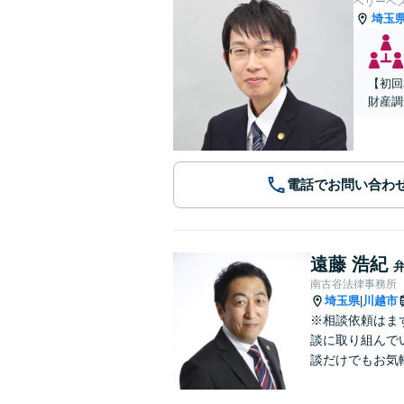
ベリーベ
埼玉
【初回
財産調
電話でお問い合わ
遠藤 浩紀
南古谷法律事務所
埼玉県
川越市
|
※相談依頼はま
談に取り組んで
談だけでもお気