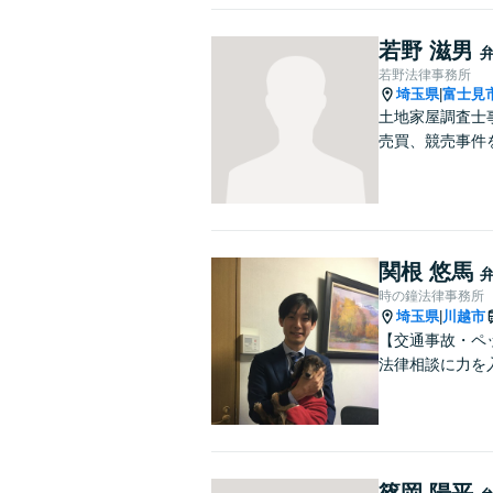
若野 滋男
若野法律事務所
埼玉県
富士見
|
土地家屋調査士
売買、競売事件
関根 悠馬
時の鐘法律事務所
埼玉県
川越市
|
【交通事故・ペ
法律相談に力を
篠岡 陽平