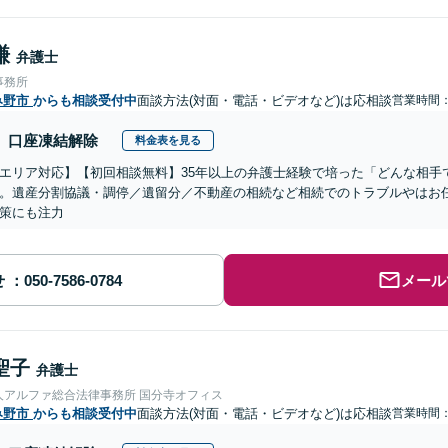
謙
弁護士
事務所
み野市
からも相談受付中
面談方法(対面・電話・ビデオなど)は応相談
営業時間
口座凍結解除
料金表を見る
エリア対応】【初回相談無料】35年以上の弁護士経験で培った「どんな相手
。遺産分割協議・調停／遺留分／不動産の相続など相続でのトラブルやはお
策にも注力
せ
メール
聖子
弁護士
人アルファ総合法律事務所 国分寺オフィス
み野市
からも相談受付中
面談方法(対面・電話・ビデオなど)は応相談
営業時間