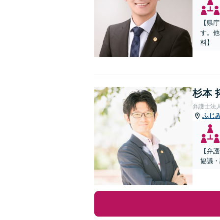
【県庁
す。他
料】
杉本 
弁護士法
ふじ
【弁護
協議・