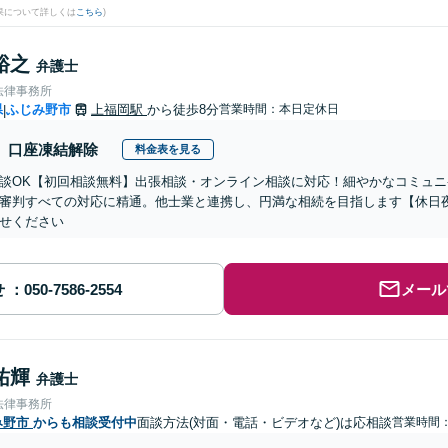
果について詳しくは
こちら
)
裕之
弁護士
法律事務所
県
ふじみ野市
上福岡駅
から徒歩8分
営業時間：本日定休日
|
口座凍結解除
料金表を見る
談OK【初回相談無料】出張相談・オンライン相談に対応！細やかなコミュ
審判すべての対応に精通。他士業と連携し、円満な相続を目指します【休日
せください
せ
メール
祐輝
弁護士
法律事務所
み野市
からも相談受付中
面談方法(対面・電話・ビデオなど)は応相談
営業時間