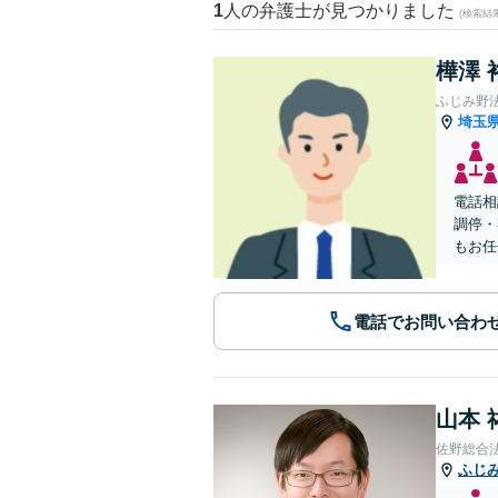
1
人の弁護士が見つかりました
(検索結
樺澤 
ふじみ野
埼玉
電話相
調停・
もお任
電話でお問い合わ
山本 
佐野総合
ふじ