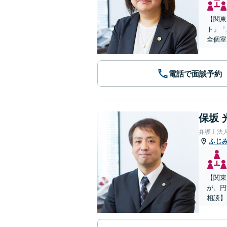
【関東
ト」「
全個室
電話で面談予約
保坂 
弁護士法
ふじ
【関東
が、円
相談】