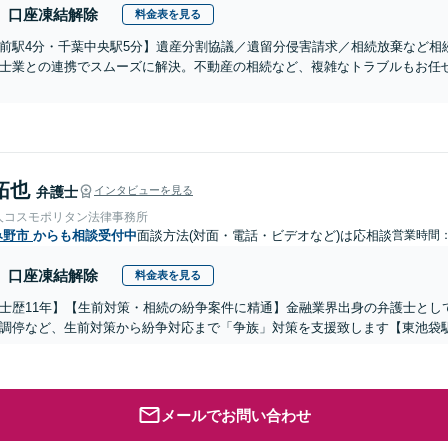
口座凍結解除
料金表を見る
前駅4分・千葉中央駅5分】遺産分割協議／遺留分侵害請求／相続放棄など相
士業との連携でスムーズに解決。不動産の相続など、複雑なトラブルもお任せ
拓也
弁護士
インタビューを見る
人コスモポリタン法律事務所
み野市
からも相談受付中
面談方法(対面・電話・ビデオなど)は応相談
営業時間：0
口座凍結解除
料金表を見る
士歴11年】【生前対策・相続の紛争案件に精通】金融業界出身の弁護士とし
調停など、生前対策から紛争対応まで「争族」対策を支援致します【東池袋
メールでお問い合わせ