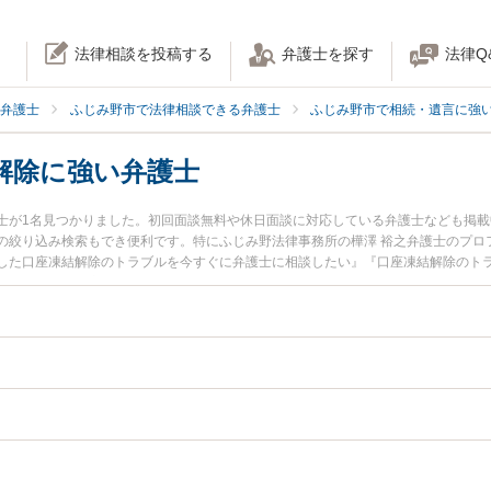
法律相談を投稿する
弁護士を探す
法律Q
弁護士
ふじみ野市で法律相談できる弁護士
ふじみ野市で相続・遺言に強
解除に強い弁護士
士が1名見つかりました。初回面談無料や休日面談に対応している弁護士なども掲
の絞り込み検索もでき便利です。特にふじみ野法律事務所の樺澤 裕之弁護士のプロ
した口座凍結解除のトラブルを今すぐに弁護士に相談したい』『口座凍結解除のト
できるふじみ野市内の弁護士に相談予約したい』などでお困りの相談者さんにおす