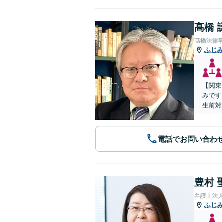
髙橋 
髙橋法律
ふじ
【関東
みです
生前対
電話でお問い合わ
豊村 
弁護士法
ふじ