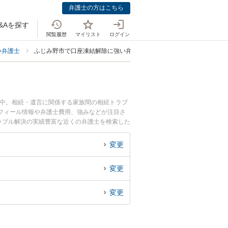
弁護士の方はこちら
&Aを探す
閲覧履歴
マイリスト
ログイン
い弁護士
ふじみ野市で口座凍結解除に強い弁護士
載中。相続・遺言に関係する家族間の相続トラブ
フィール情報や弁護士費用、強みなどが注目さ
ラブル解決の実績豊富な近くの弁護士を検索した
すめです。
変更
変更
変更