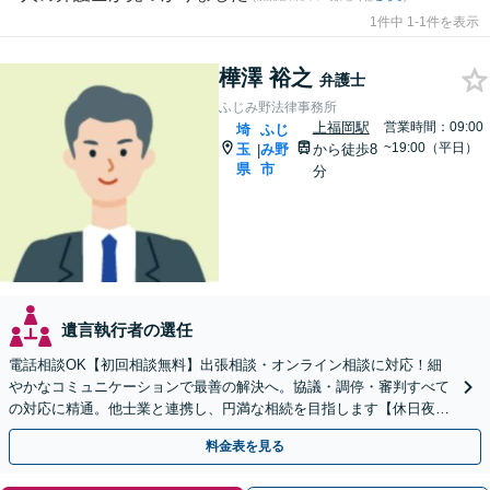
1件中 1-1件を表示
樺澤 裕之
弁護士
ふじみ野法律事務所
上福岡駅
営業時間：09:00
埼
ふじ
~19:00（平日）
玉
み野
から徒歩8
|
県
市
分
遺言執行者の選任
電話相談OK【初回相談無料】出張相談・オンライン相談に対応！細
やかなコミュニケーションで最善の解決へ。協議・調停・審判すべて
の対応に精通。他士業と連携し、円満な相続を目指します【休日夜間
対応】【上福岡駅8分】生前対策もお任せください
料金表を見る