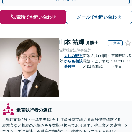
電話でお問い合わせ
メールでお問い合わせ
山本 祐輝
弁護士
千葉県
佐野総合法律事務所
営業時間：0
ふじみ野市
面談方法(対面・
からも相談
電話・ビデオな
9:00~17:00
受付中
ど)は応相談
（平日）
遺言執行者の選任
【県庁前駅4分・千葉中央駅5分】遺産分割協議／遺留分侵害請求／相
続放棄など相続のお悩みを多数取り扱っております。他士業との連携
でスムーズに解決。不動産の相続など、複雑なトラブルもお任せくだ