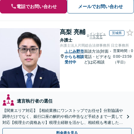
電話でお問い合わせ
メールでお問い合わせ
髙梨 亮輔
茨城県
インタビュ
ーを見る
弁護士
弁護士法人片岡総合法律事務所 日立事務所
営業時間：0
ふじみ野市
面談方法(対面・
からも相談
電話・ビデオな
0:00~23:59
受付中
ど)は応相談
（平日）
遺言執行者の選任
【関東エリア対応】【相続業務にワンストップでお任せ】分割協議や
調停だけでなく、銀行口座の解約や税の申告など手続きまで一貫して
対応【税理士の資格あり】税理士経験を活かし、相続税も考慮した相
続手続きもお任せください【初回相談無料】生前贈与も対応
料金表を見る