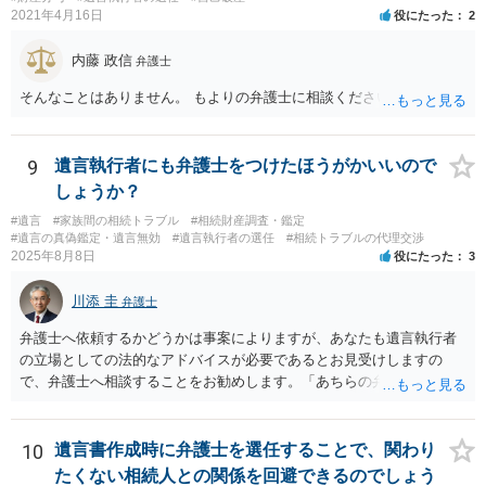
2021年4月16日
役にたった
2
内藤 政信
弁護士
そんなことはありません。 もよりの弁護士に相談ください。
9
遺言執行者にも弁護士をつけたほうがかいいので
しょうか？
#遺言
#家族間の相続トラブル
#相続財産調査・鑑定
#遺言の真偽鑑定・遺言無効
#遺言執行者の選任
#相続トラブルの代理交渉
2025年8月8日
役にたった
3
川添 圭
弁護士
弁護士へ依頼するかどうかは事案によりますが、あなたも遺言執行者
の立場としての法的なアドバイスが必要であるとお見受けしますの
で、弁護士へ相談することをお勧めします。「あちらの弁護士」（元
嫁と娘の弁護士のことでしょうか）へ聴いても、自分に有利な主張や
誘導しかしてこないと思います。
10
遺言書作成時に弁護士を選任することで、関わり
たくない相続人との関係を回避できるのでしょう