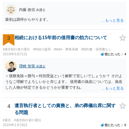
内藤 政信
弁護士
最初は調停からやります。
3
相続における15年前の借用書の効力について
#遺言執行者の選任
#時効の援用
#M&A・事業承継
#契約書・借用書なし
2019年5月21日
役にたった
4
理崎 智英
弁護士
＞債務免除＝贈与＝特別受益という解釈で宜しいでしょうか？ そのよ
うなご理解でよろしいかと存じます。 借用書の偽造については、偽造
した人物が特定できるかどうかが重要ですね。
4
遺言執行者としての責務と、弟の葬儀出席に関す
る問題
#遺言
#遺言執行者の選任
2024年1月18日
役にたった
5