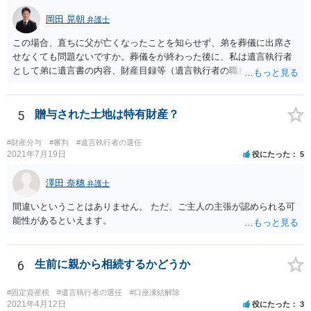
岡田 晃朝
弁護士
この場合、直ちに父が亡くなったことを知らせず、弟を葬儀に出席さ
せなくても問題ないですか。葬儀をが終わった後に、私は遺言執行者
として弟に遺言書の内容、財産目録等（遺言執行者の職務）を知らせ
ればよいですか。 葬儀は喪主が主催する行事ですから、誰を参加させ
るかは喪主の自由です。 呼ばなくてもかまいません。 そもそも、そう
いう法律関係にありません。 遺言の内容と遺産の総額の通知、公正証
5
贈与された土地は特有財産？
書でない場合は遺言の検認については、執行者に通知義務があるの
で、対応しましょう。 そのあとは遺留分の請求などがあればそれへの
#財産分与
#審判
#遺言執行者の選任
対応となるでしょう。
2021年7月19日
役にたった
5
澤田 奈穗
弁護士
間違いということはありません。 ただ、ご主人の主張が認められる可
能性があるといえます。
6
生前に親から相続するかどうか
#固定資産税
#遺言執行者の選任
#口座凍結解除
2021年4月12日
役にたった
3