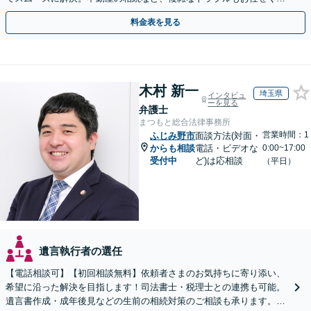
さい。【初回面談相談30分無料】
料金表を見る
木村 新一
埼玉県
インタビュ
ーを見る
弁護士
まつもと総合法律事務所
営業時間：1
ふじみ野市
面談方法(対面・
からも相談
電話・ビデオな
0:00~17:00
受付中
ど)は応相談
（平日）
遺言執行者の選任
【電話相談可】【初回相談無料】依頼者さまのお気持ちに寄り添い、
希望に沿った解決を目指します！司法書士・税理士との連携も可能。
遺言書作成・成年後見などの生前の相続対策のご相談も承ります。