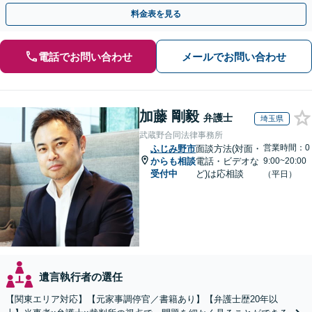
【夜間／休日の相談可能】
料金表を見る
電話でお問い合わせ
メールでお問い合わせ
加藤 剛毅
弁護士
埼玉県
武蔵野合同法律事務所
営業時間：0
ふじみ野市
面談方法(対面・
からも相談
電話・ビデオな
9:00~20:00
受付中
ど)は応相談
（平日）
遺言執行者の選任
【関東エリア対応】【元家事調停官／書籍あり】【弁護士歴20年以