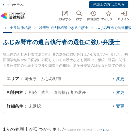
弁護士の方はこちら
ココナラへ
投稿する
探す
閲覧履歴
マイリスト
ログイン
ココナラ法律相談
埼玉県で法律相談できる弁護士
ふじみ野市で法律相
ふじみ野市の遺言執行者の選任に強い弁護士
埼玉県のふじみ野市で遺言執行者の選任に強い弁護士が1名見つかりました。初
回面談無料や休日面談に対応している弁護士なども掲載中。相続・遺言に関係
する家族間の相続トラブルや認知症の相続、遺産分割等の細かな分野での絞り
込み検索もでき便利です。特にふじみ野法律事務所の樺澤 裕之弁護士のプロフ
ィール情報や弁護士費用、強みなどが注目されています。『ふじみ野市で土日
エリア
埼玉県、ふじみ野市
変更
や夜間に発生した遺言執行者の選任のトラブルを今すぐに弁護士に相談した
い』『遺言執行者の選任のトラブル解決の実績豊富な近くの弁護士を検索した
相談内容
相続・遺言、遺言執行者の選任
変更
い』『初回相談無料で遺言執行者の選任を法律相談できるふじみ野市内の弁護
士に相談予約したい』などでお困りの相談者さんにおすすめです。
詳細条件
未選択
変更
1
人の弁護士が見つかりました
(検索結果について詳しくは
こちら
)