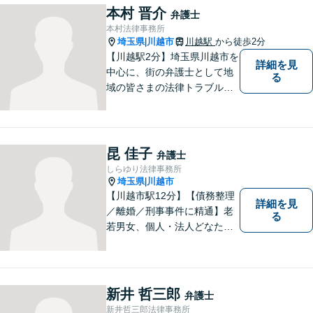
本村 晋介
弁護士
本村法律事務所
埼玉県
川越市
川越駅
から徒歩2分
|
【川越駅2分】埼玉県川越市を
詳細を見
中心に、街の弁護士として地
る
域の皆さまの法律トラブル解
決をお手伝いしております。
迅速かつ丁寧な対応を心がけ
ております。 お一人で悩まず
どうぞお気軽にご相談くださ
昆 佳子
弁護士
い。
しらゆり法律事務所
埼玉県
川越市
|
【川越市駅12分】【債務整理
詳細を見
／離婚／刑事事件に精通】老
る
若男女、個人・法人どなたか
らのご相談もお待ちしていま
す！依頼者様の安堵されたお
顔や笑顔、感謝のお言葉が私
の喜びです。お困りの際はお
新井 哲三郎
弁護士
早めにご相談ください！【完
新井哲三郎法律事務所