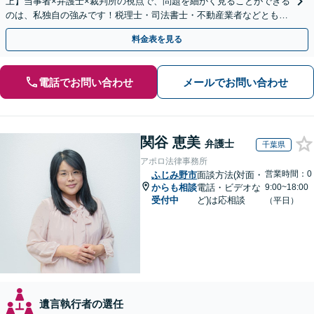
上】当事者×弁護士×裁判所の視点で、問題を細かく見ることができる
のは、私独自の強みです！税理士・司法書士・不動産業者などとも連
携。地元密着で、親切＆丁寧にお悩みに寄り添います。
料金表を見る
電話でお問い合わせ
メールでお問い合わせ
関谷 恵美
弁護士
千葉県
アポロ法律事務所
営業時間：0
ふじみ野市
面談方法(対面・
からも相談
電話・ビデオな
9:00~18:00
受付中
ど)は応相談
（平日）
遺言執行者の選任