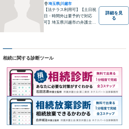
全個室対応】
埼玉県
川越市
|
【法テラス利用可】【土日祝
詳細を見
日・時間外は要予約で対応
る
可】埼玉県川越市の弁護士で
す。迅速かつ丁寧な仕事を心
がけております。まずはお気
軽にご相談ください。
相続に関する診断ツール