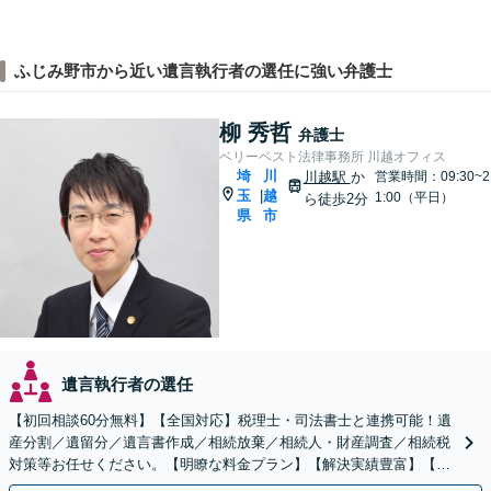
ふじみ野市から近い遺言執行者の選任に強い弁護士
柳 秀哲
弁護士
ベリーベスト法律事務所 川越オフィス
埼
川
川越駅
か
営業時間：09:30~2
玉
越
|
1:00（平日）
ら徒歩2分
県
市
遺言執行者の選任
【初回相談60分無料】【全国対応】税理士・司法書士と連携可能！遺
産分割／遺留分／遺言書作成／相続放棄／相続人・財産調査／相続税
対策等お任せください。【明瞭な料金プラン】【解決実績豊富】【電
話相談可】