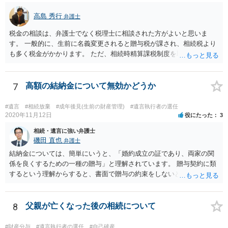
高島 秀行
弁護士
税金の相談は、弁護士でなく税理士に相談された方がよいと思いま
す。 一般的に、生前に名義変更されると贈与税が課され、相続税より
も多く税金がかかります。 ただ、相続時精算課税制度を取れば、実質
的に相続税と同等の税金で済む可能性があります。 実際に税理士にど
ういう場合にどれくらい税金がかかるか計算してもらって どういう方
針を取るか決められたらよいと思います。
7
高額の結納金について無効かどうか
#遺言
#相続放棄
#成年後見(生前の財産管理)
#遺言執行者の選任
2020年11月12日
役にたった
3
相続・遺言に強い弁護士
磯田 直也
弁護士
結納金については、簡単にいうと、「婚約成立の証であり、両家の関
係を良くするための一種の贈与」と理解されています。 贈与契約に類
するという理解からすると、書面で贈与の約束をしないと相手方は支
払いを請求できません。 反面、実際に支払ったあとから返金を求める
ことは困難です。 くれぐれも今後お気をつけください。 弁護士に対応
を依頼されるのも悪くはありませんが、感情的な理由が強いと思いま
8
父親が亡くなった後の相続について
すので法的観点から説得を試みても解決は難しいように思います。
#財産分与
#遺言執行者の選任
#自己破産