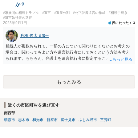
か？
#家族間の相続トラブル
#遺言
#遺産分割
#公正証書遺言の作成
#相続手続き
#遺言執行者の選任
2023年9月1日
役にたった
3
髙橋 俊太
弁護士
相続人が複数おられて、一部の方について関わりたくないとお考えの
場合は、関わってもよい方を遺言執行者にしておくという方法も考え
られます。もちろん、弁護士を遺言執行者に指定することもできます
が、（関わってもよい）相続人を遺言執行者に指定しておいて、その
方に再委任の権限を付与しておくという方法もあります。 一度、弁護
士に直接ご相談されることをお勧めいたします。
もっとみる
近くの市区町村を選び直す
南西部
朝霞市
志木市
和光市
新座市
富士見市
ふじみ野市
三芳町