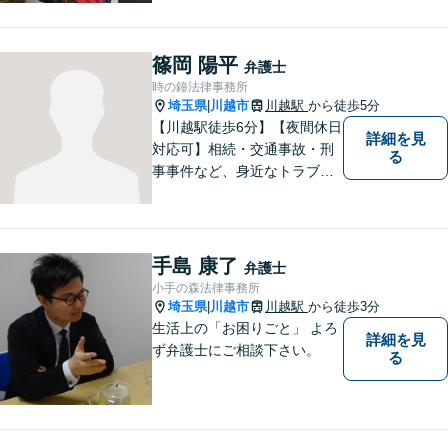
に力を入れています。ぜひ一
度ご相談ください。
篠岡 陽平
弁護士
時の鐘法律事務所
埼玉県
川越市
川越駅
から徒歩5分
|
【川越駅徒歩6分】【夜間休日
詳細を見
対応可】相続・交通事故・刑
る
事事件など、身近なトラブル
に精通！依頼者の悩みに寄り
添うことを大切にしながら、
ご希望を尊重した解決になる
よう尽力します。お困りごと
手島 康了
弁護士
があれば、お気軽にご連絡く
小手の森法律事務所
ださい。
埼玉県
川越市
川越駅
から徒歩3分
|
生活上の「お困りごと」 よろ
詳細を見
ず弁護士にご相談下さい。
る