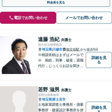
料金表を見る
電話でお問い合わせ
メールでお問い合わせ
遠藤 浩紀
弁護士
南古谷法律事務所
埼玉県
川越市
南古谷駅
から徒歩5分
|
※相談依頼はまずはメールで
詳細を見
※ 相続，刑事，破産，退職
る
代行，じっくりお話を聞き、
ひとつひとつのご相談に取り
組んでいきます。労働局やハ
ローワークでの勤務経験の中
で、様々な問題に直面してき
若野 滋男
弁護士
ました。相談だけでもお気軽
若野法律事務所
にお問合せください。
埼玉県
富士見市
|
土地家屋調査士事務所・測量
詳細を見
事務所・建築設計事務所を併
る