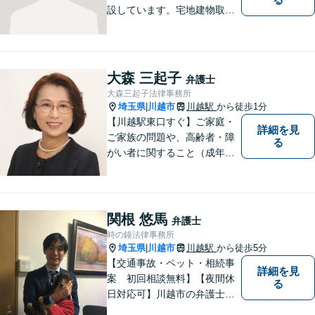
設しています。宅地建物取引
主任者として不動産売買、競
売事件を手掛けてきました。
不動産関係が得意です。
大森 三起子
弁護士
大森三起子法律事務所
埼玉県
川越市
川越駅
から徒歩1分
|
【川越駅東口すぐ】ご家庭・
詳細を見
ご家族の問題や、高齢者・障
る
がい者に関すること（成年後
見制度、虐待など）、犯罪被
害者の支援などに取り組んで
います。お気軽にご相談下さ
い。
関根 悠馬
弁護士
時の鐘法律事務所
埼玉県
川越市
川越駅
から徒歩5分
|
【交通事故・ペット・相続事
詳細を見
案 初回相談無料】【夜間休
る
日対応可】川越市の弁護士で
交通事故とペットの法律相談