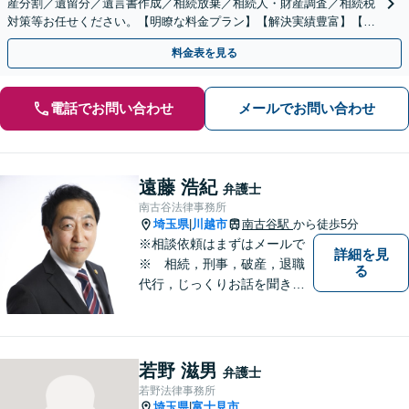
産分割／遺留分／遺言書作成／相続放棄／相続人・財産調査／相続税
対策等お任せください。【明瞭な料金プラン】【解決実績豊富】【電
話相談可】
料金表を見る
電話でお問い合わせ
メールでお問い合わせ
遠藤 浩紀
弁護士
南古谷法律事務所
埼玉県
川越市
南古谷駅
から徒歩5分
|
※相談依頼はまずはメールで
詳細を見
※ 相続，刑事，破産，退職
る
代行，じっくりお話を聞き、
ひとつひとつのご相談に取り
組んでいきます。労働局やハ
ローワークでの勤務経験の中
で、様々な問題に直面してき
若野 滋男
弁護士
ました。相談だけでもお気軽
若野法律事務所
にお問合せください。
埼玉県
富士見市
|