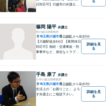
る
日対応可】川越市の弁護士で
交通事故とペットの法律相談
に力を入れています。ぜひ一
度ご相談ください。
篠岡 陽平
弁護士
時の鐘法律事務所
埼玉県
川越市
川越駅
から徒歩5分
|
【川越駅徒歩6分】【夜間休日
詳細を見
対応可】相続・交通事故・刑
る
事事件など、身近なトラブル
に精通！依頼者の悩みに寄り
添うことを大切にしながら、
ご希望を尊重した解決になる
よう尽力します。お困りごと
手島 康了
弁護士
があれば、お気軽にご連絡く
小手の森法律事務所
ださい。
埼玉県
川越市
川越駅
から徒歩3分
|
生活上の「お困りごと」 よろ
詳細を見
ず弁護士にご相談下さい。
る