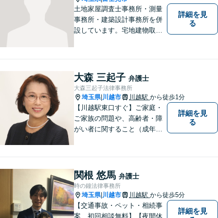
土地家屋調査士事務所・測量
詳細を見
事務所・建築設計事務所を併
る
設しています。宅地建物取引
主任者として不動産売買、競
売事件を手掛けてきました。
不動産関係が得意です。
大森 三起子
弁護士
大森三起子法律事務所
埼玉県
川越市
川越駅
から徒歩1分
|
【川越駅東口すぐ】ご家庭・
詳細を見
ご家族の問題や、高齢者・障
る
がい者に関すること（成年後
見制度、虐待など）、犯罪被
害者の支援などに取り組んで
います。お気軽にご相談下さ
い。
関根 悠馬
弁護士
時の鐘法律事務所
埼玉県
川越市
川越駅
から徒歩5分
|
【交通事故・ペット・相続事
詳細を見
案 初回相談無料】【夜間休