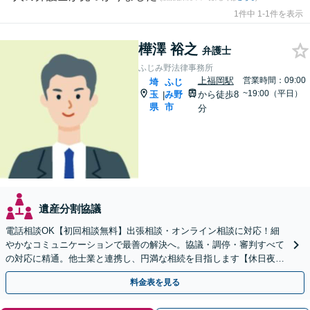
1件中 1-1件を表示
樺澤 裕之
弁護士
ふじみ野法律事務所
上福岡駅
営業時間：09:00
埼
ふじ
~19:00（平日）
玉
み野
から徒歩8
|
県
市
分
遺産分割協議
電話相談OK【初回相談無料】出張相談・オンライン相談に対応！細
やかなコミュニケーションで最善の解決へ。協議・調停・審判すべて
の対応に精通。他士業と連携し、円満な相続を目指します【休日夜間
対応】【上福岡駅8分】生前対策もお任せください
料金表を見る