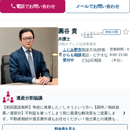
電話でお問い合わせ
メールでお問い合わせ
圓谷 貴
神奈川県
インタビュー
を見る
弁護士
川崎オアシス法律事務所
営業時間：0
ふじみ野市
面談方法(対面・
からも相談
電話・ビデオな
9:00~21:00
受付中
ど)は応相談
（平日）
遺産分割協議
【初回面談無料】争続に発展した／しそうという方へ【調停／相続放
棄／遺留分】不利益を被ってしまう前に最適な解決策をご提案しま
す。不動産相続や遺言書作成もお任せください！他士業との連携も可
能
料金表を見る