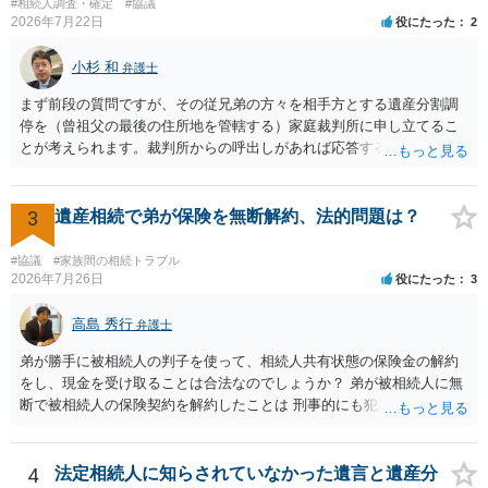
#相続人調査・確定
#協議
2026年7月22日
役にたった
2
小杉 和
弁護士
まず前段の質問ですが、その従兄弟の方々を相手方とする遺産分割調
停を（曾祖父の最後の住所地を管轄する）家庭裁判所に申し立てるこ
とが考えられます。裁判所からの呼出しがあれば応答する可能性がま
だあるのではないでしょうか。 後段の質問については、相続放棄は可
能と思われます。時間が思った以上にないので必要書類をてきぱきと
揃える必要があります。その点是非御注意ください。
3
遺産相続で弟が保険を無断解約、法的問題は？
#協議
#家族間の相続トラブル
2026年7月26日
役にたった
3
高島 秀行
弁護士
弟が勝手に被相続人の判子を使って、相続人共有状態の保険金の解約
をし、現金を受け取ることは合法なのでしょうか？ 弟が被相続人に無
断で被相続人の保険契約を解約したことは 刑事的にも犯罪となる可能
性があり、民事的には無効だと思います。 保険会社で解約の際に提出
された書類のコピーを取得して、弁護士に面談で詳しい事情を話して
相談 されたら良いと思います。
4
法定相続人に知らされていなかった遺言と遺産分