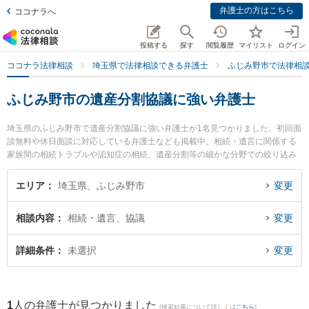
弁護士の方はこちら
ココナラへ
投稿する
探す
閲覧履歴
マイリスト
ログイン
ココナラ法律相談
埼玉県で法律相談できる弁護士
ふじみ野市で法律相
ふじみ野市の遺産分割協議に強い弁護士
埼玉県のふじみ野市で遺産分割協議に強い弁護士が1名見つかりました。初回面
談無料や休日面談に対応している弁護士なども掲載中。相続・遺言に関係する
家族間の相続トラブルや認知症の相続、遺産分割等の細かな分野での絞り込み
検索もでき便利です。特にふじみ野法律事務所の樺澤 裕之弁護士のプロフィー
ル情報や弁護士費用、強みなどが注目されています。『ふじみ野市で土日や夜
エリア
埼玉県、ふじみ野市
変更
間に発生した遺産分割協議のトラブルを今すぐに弁護士に相談したい』『遺産
分割協議のトラブル解決の実績豊富な近くの弁護士を検索したい』『初回相談
相談内容
相続・遺言、協議
変更
無料で遺産分割協議を法律相談できるふじみ野市内の弁護士に相談予約した
い』などでお困りの相談者さんにおすすめです。
詳細条件
未選択
変更
1
人の弁護士が見つかりました
(検索結果について詳しくは
こちら
)