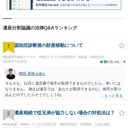
遺産分割協議の法律Q&Aランキング
1
認知症診断後の財産移動について
#家族間の相続トラブル
#相続トラブルの代理交渉
#協議
#遺産分割
2026年7月24日
役にたった
9
岡田 晃朝
弁護士
そもそも、11月に遺言書で相手が取得できるものでしたら、争いには
なりません。 例えば遺言では、あなたが取得できるのに、相手が取り
込んだのでしたらそうでしょうね。
2
遺産相続で従兄弟が協力しない場合の対処法は？
#相続放棄
#相続トラブルの代理交渉
#相続手続き
#不動産・土地の相続