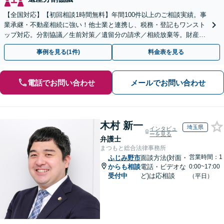
【全国対応】【初回相談1時間無料】年間100件以上のご相談実績。事
業承継・不動産相続に強い！他士業と連携し、税務・登記もワンスト
ップ対応。分割協議／生前対策／遺留分の請求／相続放棄等。財産の
徹底調査と粘り強い交渉により、最善の解決へ。
事例を見る(1件)
料金表を見る
電話でお問い合わせ
メールでお問い合わせ
木村 新一
埼玉県
インタビュ
ーを見る
弁護士
まつもと総合法律事務所
営業時間：1
ふじみ野市
面談方法(対面・
からも相談
電話・ビデオな
0:00~17:00
受付中
ど)は応相談
（平日）