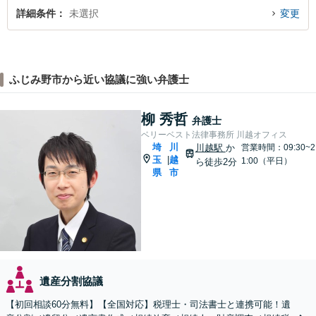
詳細条件
未選択
変更
ふじみ野市から近い協議に強い弁護士
柳 秀哲
弁護士
ベリーベスト法律事務所 川越オフィス
埼
川
川越駅
か
営業時間：09:30~2
玉
越
|
1:00（平日）
ら徒歩2分
県
市
遺産分割協議
【初回相談60分無料】【全国対応】税理士・司法書士と連携可能！遺