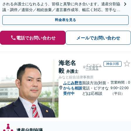
される弁護士になれるよう、皆様と真摯に向き合います。遺産分割協
議・調停／遺留分／相続放棄／遺言書作成等、幅広く対応。苦手な親
族との交渉や書面作成等も◎【分かりやすい費用体系】
料金表を見る
電話でお問い合わせ
メールでお問い合わせ
海老名
神奈川県
インタビュ
ーを見る
毅
弁護士
みなと綜合法律事務所
営業時間：0
ふじみ野市
面談方法(対面・
からも相談
電話・ビデオな
9:00~22:00
受付中
ど)は応相談
（平日）
遺産分割協議