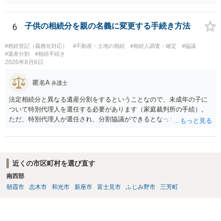
条）。 「祖父の子供３人」の方の配偶者がご健在であれば、その方に
も相続権があります。つまり、孫５人に加えて「おじ又はおば」にも
相続権がある可能性があります。
6
子供の相続分を親の名義に変更する手続き方法
#相続登記（義務化対応）
#不動産・土地の相続
#相続人調査・確定
#協議
#遺産分割
#相続手続き
2026年8月6日
匿名A
弁護士
法定相続分と異なる遺産分割をするということなので、未成年の子に
ついて特別代理人を選任する必要があります（家庭裁判所の手続）。
ただ、特別代理人が選任され、分割協議ができるとなったとしても、
不動産の名義の全部を自分にできるかどうかは別問題です。未成年者
の権利も守られなければならないからです。 相続財産全体で、未成年
者の権利が守られているかどうかを判断しなければなりません。 単
に、未成年者を今後養育するのは、自分だからという理由では、法定
近くの市区町村を選び直す
相続分以上に多くの遺産を取得することができるというわけではあり
南西部
ません。
朝霞市
志木市
和光市
新座市
富士見市
ふじみ野市
三芳町