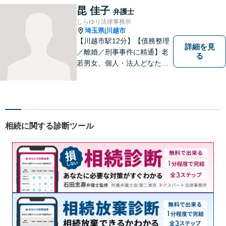
ん。問題を解決するための適
昆 佳子
弁護士
切なサポートを提供します。
しらゆり法律事務所
お気軽にご相談ください。
埼玉県
川越市
|
【川越市駅12分】【債務整理
詳細を見
／離婚／刑事事件に精通】老
る
若男女、個人・法人どなたか
らのご相談もお待ちしていま
す！依頼者様の安堵されたお
顔や笑顔、感謝のお言葉が私
の喜びです。お困りの際はお
早めにご相談ください！【完
相続に関する診断ツール
全個室対応】