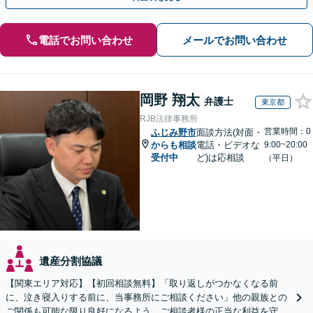
電話でお問い合わせ
メールでお問い合わせ
岡野 翔太
弁護士
東京都
RJB法律事務所
営業時間：0
ふじみ野市
面談方法(対面・
からも相談
電話・ビデオな
9:00~20:00
受付中
ど)は応相談
（平日）
遺産分割協議
【関東エリア対応】【初回相談無料】「取り返しがつかなくなる前
に、泣き寝入りする前に、当事務所にご相談ください」他の親族との
ご関係も可能な限り良好になるよう、ご相談者様の正当な利益を守り