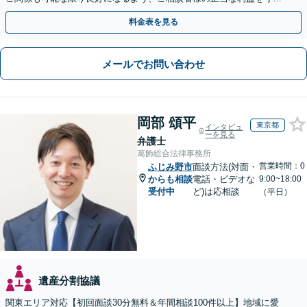
つつ、双方が納得できる着地点を探ります。
料金表を見る
メールでお問い合わせ
岡部 頌平
東京都
インタビュ
ーを見る
弁護士
葛飾総合法律事務所
営業時間：0
ふじみ野市
面談方法(対面・
からも相談
電話・ビデオな
9:00~18:00
受付中
ど)は応相談
（平日）
遺産分割協議
関東エリア対応【初回面談30分無料＆年間相談100件以上】地域に愛