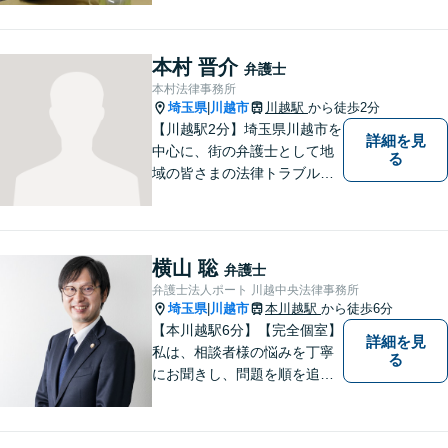
本村 晋介
弁護士
本村法律事務所
埼玉県
川越市
川越駅
から徒歩2分
|
【川越駅2分】埼玉県川越市を
詳細を見
中心に、街の弁護士として地
る
域の皆さまの法律トラブル解
決をお手伝いしております。
迅速かつ丁寧な対応を心がけ
ております。 お一人で悩まず
どうぞお気軽にご相談くださ
横山 聡
弁護士
い。
弁護士法人ポート 川越中央法律事務所
埼玉県
川越市
本川越駅
から徒歩6分
|
【本川越駅6分】【完全個室】
詳細を見
私は、相談者様の悩みを丁寧
る
にお聞きし、問題を順を追っ
て解決することを心がけてい
ます。 法律を利用することは
決して悪いことではありませ