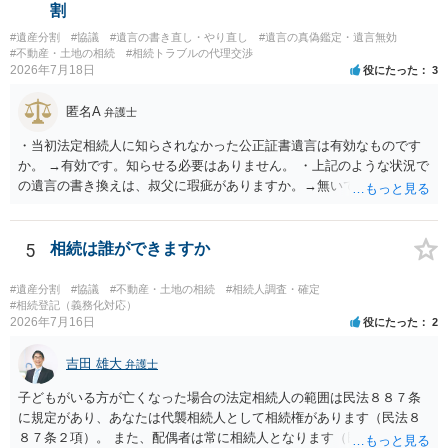
割
#遺産分割
#協議
#遺言の書き直し・やり直し
#遺言の真偽鑑定・遺言無効
#不動産・土地の相続
#相続トラブルの代理交渉
2026年7月18日
役にたった
3
匿名A
弁護士
・当初法定相続人に知らされなかった公正証書遺言は有効なものです
か。 →有効です。知らせる必要はありません。 ・上記のような状況で
の遺言の書き換えは、叔父に瑕疵がありますか。→無いです。 ・分割
する場合の比率は、現状で、客観的に見てどの程度が妥当と考えられ
ますか。 →本人が自由に決められますので、どこが妥当とは言えない
です。客観的な基準もありません。 ・できれば穏やかに、分割を拒否
5
相続は誰ができますか
することはできますか。 →分割を拒否するということは、遺産はいら
ないということでしょうか。遺言で、受取を指定されててもいらない
#遺産分割
#協議
#不動産・土地の相続
#相続人調査・確定
と拒否することはできます。理由を説明する必要はありません。
#相続登記（義務化対応）
2026年7月16日
役にたった
2
吉田 雄大
弁護士
子どもがいる方が亡くなった場合の法定相続人の範囲は民法８８７条
に規定があり、あなたは代襲相続人として相続権があります（民法８
８７条２項）。 また、配偶者は常に相続人となります（民法８９０