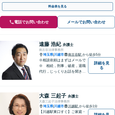
【リーズナブルな料金設定】
料金表を見る
電話でお問い合わせ
メールでお問い合わせ
遠藤 浩紀
弁護士
南古谷法律事務所
埼玉県
川越市
南古谷駅
から徒歩5分
|
※相談依頼はまずはメールで
詳細を見
※ 相続，刑事，破産，退職
る
代行，じっくりお話を聞き、
ひとつひとつのご相談に取り
組んでいきます。労働局やハ
ローワークでの勤務経験の中
で、様々な問題に直面してき
大森 三起子
弁護士
ました。相談だけでもお気軽
大森三起子法律事務所
にお問合せください。
埼玉県
川越市
川越駅
から徒歩1分
|
【川越駅東口すぐ】ご家庭・
詳細を見