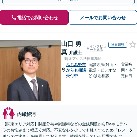
電話でお問い合わせ
メールでお問い合わせ
山口 勇
神奈川県
インタビュ
ーを見る
真
弁護士
川崎オアシス法律事務所
営業時
ふじみ野市
面談方法(対面・
からも相談
電話・ビデオな
間：本日
受付中
ど)は応相談
定休日
内縁解消
【関東エリア対応】財産分与や慰謝料などの金銭問題からDVやモラハ
ラのお悩みまで幅広く対応。不安な心を少しでも軽くするため「レス
ポンスの速さ」を徹底しております。離婚を迷っている段階でもご相