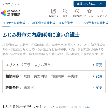
弁護士の方はこちら
ココナラへ
投稿する
探す
閲覧履歴
マイリスト
ログイン
ココナラ法律相談
埼玉県で法律相談できる弁護士
ふじみ野市で法律相
ふじみ野市の内縁解消に強い弁護士
埼玉県のふじみ野市で内縁解消に強い弁護士が1名見つかりました。初回面談無
料や休日面談に対応している弁護士なども掲載中。離婚・男女問題に関係する
財産分与や養育費、親権等の細かな分野での絞り込み検索もでき便利です。特
にふじみ野法律事務所の樺澤 裕之弁護士のプロフィール情報や弁護士費用、強
みなどが注目されています。『ふじみ野市で土日や夜間に発生した内縁解消の
エリア
埼玉県、ふじみ野市
変更
トラブルを今すぐに弁護士に相談したい』『内縁解消のトラブル解決の実績豊
富な近くの弁護士を検索したい』『初回相談無料で内縁解消を法律相談できる
相談内容
離婚・男女問題、内縁関係・事実婚
変更
ふじみ野市内の弁護士に相談予約したい』などでお困りの相談者さんにおすす
めです。
詳細条件
未選択
変更
1
人の弁護士が見つかりました
(検索結果について詳しくは
こちら
)