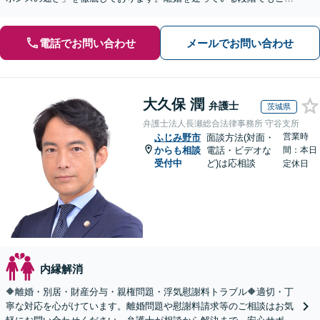
談ください。【初回無料・WEB面談可】
電話でお問い合わせ
メールでお問い合わせ
大久保 潤
弁護士
茨城県
弁護士法人長瀬総合法律事務所 守谷支所
営業時
ふじみ野市
面談方法(対面・
からも相談
電話・ビデオな
間：本日
受付中
ど)は応相談
定休日
内縁解消
🔶離婚・別居・財産分与・親権問題・浮気慰謝料トラブル🔶適切・丁
寧な対応を心がけています。離婚問題や慰謝料請求等のご相談はお気