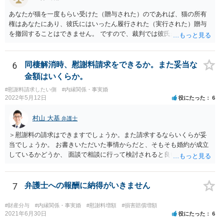
あなたが猫を一度もらい受けた（贈与された）のであれば、猫の所有
権はあなたにあり、彼氏にはいったん履行された（実行された）贈与
を撤回することはできません。 ですので、裁判では彼氏が勝つことは
できません。 もっとも、贈与が立証（証明）できるかどうかはご記載
の事情からははっきりしませんので、早めに弁護士に面談相談する方
がいいでしょう。 場合によっては弁護士名で通知等出してもらうほう
6
同棲解消時、慰謝料請求をできるか。また妥当な
がいいかもしれません。
金額はいくらか。
#慰謝料請求したい側
#内縁関係・事実婚
2022年5月12日
役にたった
6
村山 大基
弁護士
＞慰謝料の請求はできますでしょうか。また請求するならいくらが妥
当でしょうか。 お書きいただいた事情からだと、そもそも婚約が成立
しているかどうか、 面談で相談に行って検討されると良いと思いま
す。 結婚前提の交際にとどまり、婚約とまでは認められない可能性が
あるからです。 他方で、実際問題として同棲のために金銭的不利益が
生じているので、 厳密に婚約が成立しているかどうかは別として、話
7
弁護士への報酬に納得がいきません
し合いにより一定の支払いを受けて別れる、というのも考えられま
す。 相手としても、裁判までして争って支払いゼロを目指すよりは、
#財産分与
#内縁関係・事実婚
#慰謝料増額
#損害賠償増額
一定額を支払って円満に解決したいと考える可能性はあります。
2021年6月30日
役にたった
6