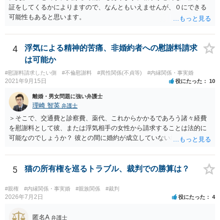
証をしてくるかによりますので、なんともいえませんが、０にできる
可能性もあると思います。
4
浮気による精神的苦痛、非婚約者への慰謝料請求
は可能か
#慰謝料請求したい側
#不倫慰謝料
#異性関係(不貞等)
#内縁関係・事実婚
2021年9月15日
役にたった
10
離婚・男女問題に強い弁護士
理崎 智英
弁護士
＞そこで、交通費と診察費、薬代、これからかかるであろう諸々経費
を慰謝料として彼、または浮気相手の女性から請求することは法的に
可能なのでしょうか？ 彼との間に婚約が成立していない場合には，彼
や浮気相手の女性に対して慰謝料を請求することはできません。
5
猫の所有権を巡るトラブル、裁判での勝算は？
#親権
#内縁関係・事実婚
#親族関係
#裁判
2026年7月2日
役にたった
4
匿名A
弁護士