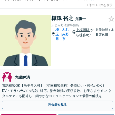
1件中 1-1件を表示
樺澤 裕之
弁護士
ふじみ野法律事務所
埼
ふじ
上福岡駅
か
営業時間：本
玉
み野
|
日定休日
ら徒歩8分
県
市
内縁解消
電話相談OK【法テラス可】【初回相談無料】分割払い・後払いOK！
DV・モラハラのご相談に対応。熟年離婚の実績多数。お子さまやメン
タルケアにも配慮し、細やかなコミュニケーションで最善の解決を目
指します【休日夜間対応】【上福岡駅8分】
料金表を見る