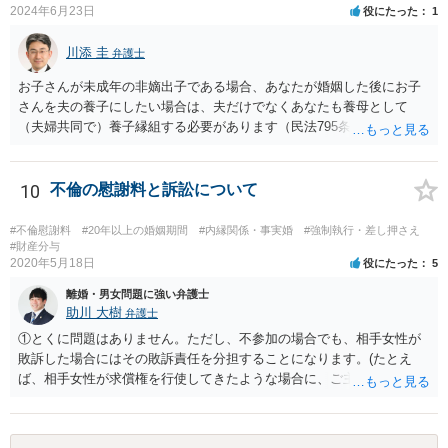
2024年6月23日
役にたった
1
悪排除額ベースの成功報酬はもらえなくても気にしないというのが良
いように思っています。 いずれにせよ、どういう形をとるにせよ、支
川添 圭
払う報酬額はあまり変わらないと思いますので、そのとおりに支払っ
弁護士
ても損にはならないはずです。 基本的に弁護士に1時間動いてもらう
お子さんが未成年の非嫡出子である場合、あなたが婚姻した後にお子
場合の相場は税抜2万円くらいですので、あなたの事件に50時間以上費
さんを夫の養子にしたい場合は、夫だけでなくあなたも養母として
やしているのであれば排除額ベースの成功報酬が支払われないと弁護
（夫婦共同で）養子縁組する必要があります（民法795条本文）。これ
士にとっては割りの悪い事件ということになるかと存じます。
は、養親と子の間には嫡出子の関係が生じるところ（民法809条）、実
母と子の間が非嫡出子の関係のままではバランスに欠けるためである
と説明されています。 そして、再婚後の養子縁組によって夫婦の共同
10
不倫の慰謝料と訴訟について
親権となった場合は、血縁上の父親からの父を親権者とする協議に代
わる調停及び審判（民法819条5項）は認められないと考えます。 この
#不倫慰謝料
#20年以上の婚姻期間
#内縁関係・事実婚
#強制執行・差し押さえ
点について明確な判例はありませんが、離婚後の親権者変更（民法819
#財産分与
2020年5月18日
役にたった
5
条6項）においては、離婚後に親権者が再婚して元夫婦の子と再婚相手
が養子縁組した場合には、親権者変更の申立ては認められないとする
離婚・男女問題に強い弁護士
最高裁判例があり、その判例で述べられている理由は民法819条5項の
助川 大樹
弁護士
場面でも同様であると考えられるからです。
①とくに問題はありません。ただし、不参加の場合でも、相手女性が
敗訴した場合にはその敗訴責任を分担することになります。(たとえ
ば、相手女性が求償権を行使してきたような場合に、ご主人から、今
回の訴訟で出てきた主張と反する主張が出来なくなります。) ②その可
能性もあるでしょうが、真相は分かりません。 ③ならないと思いま
す。 ④- ⑤それにはなりえます。 ⑥一般論ですが、裁判官は証拠に基