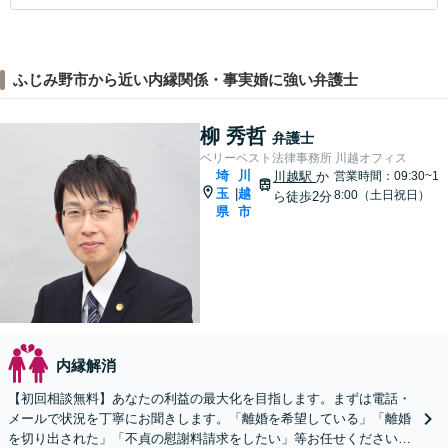
ふじみ野市から近い内縁関係・事実婚に強い弁護士
柳 秀哲
弁護士
ベリーベスト法律事務所 川越オフィス
埼
川
川越駅
か
営業時間：09:30~1
玉
越
|
8:00（土日祝日）
ら徒歩2分
県
市
内縁解消
【初回相談無料】あなたの利益の最大化を目指します。まずは電話・
メールで状況を丁寧にお聞きします。「離婚を希望している」「離婚
を切り出された」「不貞の慰謝料請求をしたい」等お任せください。