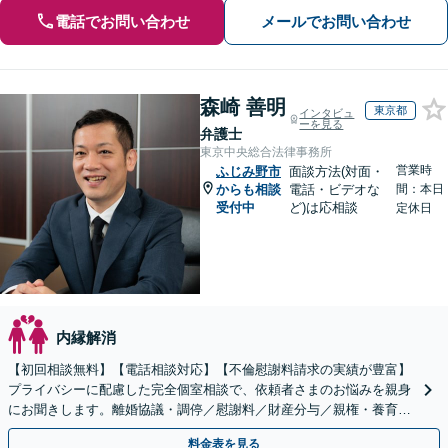
電話でお問い合わせ
メールでお問い合わせ
森崎 善明
東京都
インタビュ
ーを見る
弁護士
東京中央総合法律事務所
営業時
ふじみ野市
面談方法(対面・
からも相談
電話・ビデオな
間：本日
受付中
ど)は応相談
定休日
内縁解消
【初回相談無料】【電話相談対応】【不倫慰謝料請求の実績が豊富】
プライバシーに配慮した完全個室相談で、依頼者さまのお悩みを親身
にお聞きします。離婚協議・調停／慰謝料／財産分与／親権・養育
費・面会交流／婚姻費用【休日・夜間相談可】
料金表を見る