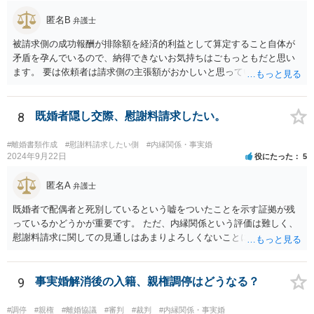
匿名B
弁護士
被請求側の成功報酬が排除額を経済的利益として算定すること自体が
矛盾を孕んでいるので、納得できないお気持ちはごもっともだと思い
ます。 要は依頼者は請求側の主張額がおかしいと思っているからこそ
弁護士を頼んでいて、弁護士も請求側の主張額がおかしいことを主張
しておきながら、成功報酬の請求の段になるとその「おかしい」請求
側の主張額を基準にして排除額を経済的利益として成功報酬を算定す
8
既婚者隠し交際、慰謝料請求したい。
るのは、二枚舌との誹りを受けても仕方がない面もあるように思いま
す。 ですので、被請求側の弁護士は、タイムチャージを併用したり、
#離婚書類作成
#慰謝料請求したい側
#内縁関係・事実婚
対応継続月毎に報酬を受けたり、出廷日当で調整したり、できるだけ
2024年9月22日
役にたった
5
排除額ベースの成功報酬の割合を落としていった方が良いようにも思
いますが、そうなってくると弁護士に勝訴インセンティブが働きにく
匿名A
弁護士
くなるのがなかなか難しいところです。 二枚舌を避けつつ、勝訴イン
既婚者で配偶者と死別しているという嘘をついたことを示す証拠が残
センティブも確保するためには、請求側の主張額を鵜呑みにした排除
っているかどうかが重要です。 ただ、内縁関係という評価は難しく、
額ベースとするのではなく、弁護士として反対の立場であれば、２～
慰謝料請求に関しての見通しはあまりよろしくないことにご留意なさ
３割くらいの確率で認められそうな金額がいくらくらいかを提示した
ったうえで今後の対応を検討する必要があります。
上で、そこからの排除額ベースとすることも考えられますが、それだ
と弱気な弁護士だと思われたり、先生は私の主張を分かってくれてい
9
事実婚解消後の入籍、親権調停はどうなる？
ないと目くじらを立てる依頼者もいそうなので、やはり難点がありま
す。 個人的には、着手金の割合を高めて、タイムチャージ併用型にし
たり、長期化した場合は追加着手金を請求できるようにしたりして最
#調停
#親権
#離婚協議
#審判
#裁判
#内縁関係・事実婚