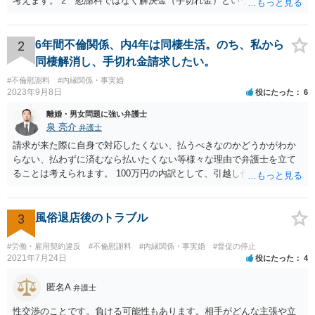
考えます。 2 慰謝料ではなく解決金（手切れ金）という名目で数十
万円支払えば良いと思います。 3 今後同じような請求をされないよ
うに合意書を取り交わす必要はあると思います。 4 合意書を取り交
わし、その中で精算条項（一切の債権債務のないことを確認する）を
2
6年間不倫関係、内4年は同棲生活。のち、私から
設ければ、大丈夫です。
同棲解消し、手切れ金請求したい。
#不倫慰謝料
#内縁関係・事実婚
2023年9月8日
役にたった
6
離婚・男女問題に強い弁護士
泉 亮介
弁護士
請求が来た際に自身で対応したくない、払うべきなのかどうかがわか
らない、払わずに済むなら払いたくない等様々な理由で弁護士を立て
ることは考えられます。 100万円の内訳として、引越し代等でどの程
度の費用がかかったのかや、慰謝料としての支払いだったのかどうか
によっても追加での請求については変わってくるかと思われます。 ま
た、請求する金額によっては、相手方の判断として、それで全て終わ
3
風俗退店後のトラブル
るのであれば払っておしまいにする、という考え方もあり得ます。
#労働・雇用契約違反
#不倫慰謝料
#内縁関係・事実婚
#督促の停止
2021年7月24日
役にたった
4
匿名A
弁護士
性交渉のことです。負ける可能性もあります。相手がどんな主張や立