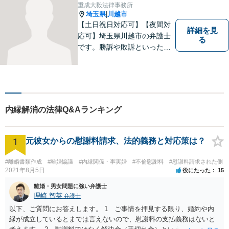
重成大毅法律事務所
埼玉県
川越市
|
【土日祝日対応可】【夜間対
詳細を見
応可】埼玉県川越市の弁護士
る
です。勝訴や敗訴といった結
果にかかわらず、依頼者の心
にある憤りや不安を取り除き
ます。ぜひ一度ご相談くださ
い。
内縁解消の法律Q&Aランキング
1
元彼女からの慰謝料請求、法的義務と対応策は？
#離婚書類作成
#離婚協議
#内縁関係・事実婚
#不倫慰謝料
#慰謝料請求された側
2021年8月5日
役にたった
15
離婚・男女問題に強い弁護士
理崎 智英
弁護士
以下、ご質問にお答えします。 1 ご事情を拝見する限り、婚約や内
縁が成立しているとまでは言えないので、慰謝料の支払義務はないと