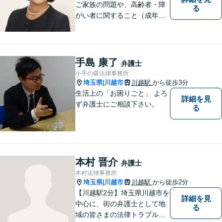
ご家族の問題や、高齢者・障
る
がい者に関すること（成年後
見制度、虐待など）、犯罪被
害者の支援などに取り組んで
います。お気軽にご相談下さ
い。
手島 康了
弁護士
小手の森法律事務所
埼玉県
川越市
川越駅
から徒歩3分
|
生活上の「お困りごと」 よろ
詳細を見
ず弁護士にご相談下さい。
る
本村 晋介
弁護士
本村法律事務所
埼玉県
川越市
川越駅
から徒歩2分
|
【川越駅2分】埼玉県川越市を
詳細を見
中心に、街の弁護士として地
る
域の皆さまの法律トラブル解