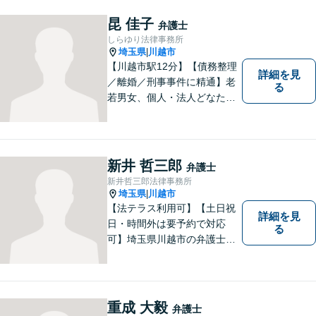
決して悪いことではありませ
ん。問題を解決するための適
昆 佳子
弁護士
切なサポートを提供します。
しらゆり法律事務所
お気軽にご相談ください。
埼玉県
川越市
|
【川越市駅12分】【債務整理
詳細を見
／離婚／刑事事件に精通】老
る
若男女、個人・法人どなたか
らのご相談もお待ちしていま
す！依頼者様の安堵されたお
顔や笑顔、感謝のお言葉が私
の喜びです。お困りの際はお
新井 哲三郎
弁護士
早めにご相談ください！【完
新井哲三郎法律事務所
全個室対応】
埼玉県
川越市
|
【法テラス利用可】【土日祝
詳細を見
日・時間外は要予約で対応
る
可】埼玉県川越市の弁護士で
す。迅速かつ丁寧な仕事を心
がけております。まずはお気
軽にご相談ください。
重成 大毅
弁護士