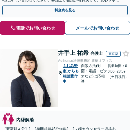
軽にお問い合わせください。弁護士が相談から解決まで、安心サポー
トいたします。◤完全予約制・初回法律相談無料◢
料金表を見る
電話でお問い合わせ
メールでお問い合わせ
井手上 祐希
弁護士
東京都
Authense法律事務所 新宿オフィス
ふじみ野
面談方法(対
営業時間：0
市
からも
面・電話・ビデ
0:00~23:59
相談受付
オなど)は応相
（土日祝日）
中
談
内縁解消
【新宿駅４分】】【初回相談45分無料】【夫婦カウンセラー資格あ