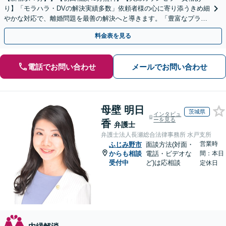
り】「モラハラ・DVの解決実績多数」依頼者様の心に寄り添うきめ細
やかな対応で、離婚問題を最善の解決へと導きます。「豊富なプラン
で一人一人に最適なサポートを提案」【ビデオ面談可】
料金表を見る
電話でお問い合わせ
メールでお問い合わせ
母壁 明日
茨城県
インタビュ
ーを見る
香
弁護士
弁護士法人長瀬総合法律事務所 水戸支所
営業時
ふじみ野市
面談方法(対面・
からも相談
電話・ビデオな
間：本日
受付中
ど)は応相談
定休日