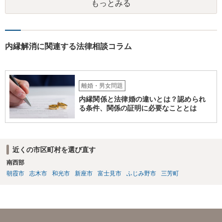
もっとみる
づいて事実を認定するわけですから、証拠が大切です。 証拠をきちん
と整えての訴訟提起だとは思いますが、これからでも整えられるので
あれば準備しておくことが大切でしょう。 ⑦今回の不貞行為が原因で
離婚に至るのであれば100万円以上で和解・判決になることが多いと思
います。具体的な事情が分かりかねますので、幅のありすぎる回答で
内縁解消に関連する法律相談コラム
申し訳ありません。 現在、法律事務所にご依頼されているようですか
ら、ご担当の先生にも聞いてみて頂ければと存じます。 ご参考になれ
ば幸いです。
離婚・男女問題
内縁関係と法律婚の違いとは？認められ
る条件、関係の証明に必要なこととは
近くの市区町村を選び直す
南西部
朝霞市
志木市
和光市
新座市
富士見市
ふじみ野市
三芳町