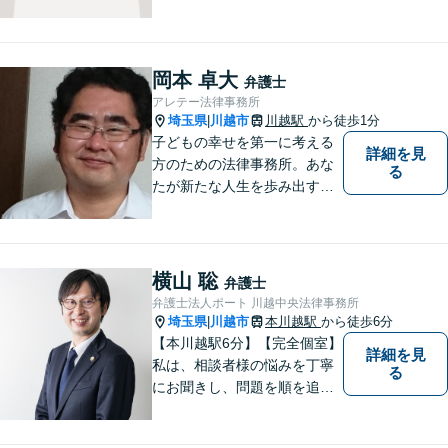
決をお手伝いしております。
迅速かつ丁寧な対応を心がけ
ております。 お一人で悩まず
どうぞお気軽にご相談くださ
岡本 卓大
弁護士
い。
アレテー法律事務所
埼玉県
川越市
川越駅
から徒歩1分
|
子どもの幸せを第一に考える
詳細を見
方のための法律事務所。あな
る
たが新たな人生を歩み出すた
めのサポートを。
横山 聡
弁護士
弁護士法人ポート 川越中央法律事務所
埼玉県
川越市
本川越駅
から徒歩6分
|
【本川越駅6分】【完全個室】
詳細を見
私は、相談者様の悩みを丁寧
る
にお聞きし、問題を順を追っ
て解決することを心がけてい
ます。 法律を利用することは