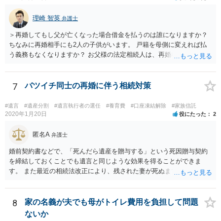
理崎 智英
弁護士
＞再婚してもし父が亡くなった場合借金を払うのは誰になりますか？
ちなみに再婚相手にも2人の子供がいます。 戸籍を母側に変えれば払
う義務もなくなりますか？ お父様の法定相続人は、再婚相手とご相談
者様なので、お父様の借金はご相談者様も相続することになります。
戸籍がどこにあるのかは関係ありません。 ただし、お父様が亡くなっ
たことを知ってから３か月以内に家庭裁判所にて「相続放棄」の手続
7
バツイチ同士の再婚に伴う相続対策
をすれば、ご相談者様はお父様の借金は相続しません。
#遺言
#遺産分割
#遺言執行者の選任
#養育費
#口座凍結解除
#家族信託
2020年1月20日
役にたった
2
匿名A
弁護士
婚前契約書などで、「死んだら遺産を贈与する」という死因贈与契約
を締結しておくことでも遺言と同じような効果を得ることができま
す。 また最近の相続法改正により、残された妻が死ぬまで家に住み続
けられる権利として「配偶者居住権」という制度が設けられましたの
で、その制度を活用する方法も考えられます。 もし契約書の作成まで
視野に入れておられる場合は、お近くの弁護士、できれば相続に強い
8
家の名義が夫でも母がトイレ費用を負担して問題
弁護士にご相談なさるとよいでしょう。
ないか