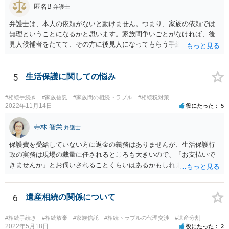
匿名B
弁護士
弁護士は、本人の依頼がないと動けません。つまり、家族の依頼では
無理ということになるかと思います。家族間争いごとがなければ、後
見人候補者をたてて、その方に後見人になってもらう手続をすすめた
ほうが、今後もいろいろやりやすくなると思います。
5
生活保護に関しての悩み
#相続手続き
#家族信託
#家族間の相続トラブル
#相続税対策
2022年11月14日
役にたった
5
寺林 智栄
弁護士
保護費を受給していない方に返金の義務はありませんが、生活保護行
政の実務は現場の裁量に任されるところも大きいので、「お支払いで
きませんか」とお伺いされることくらいはあるかもしれません。 通報
するかどうかは、あなたとお父さんの妹さんとの関係などを総合的に
考えてご判断いただくのが良いと思います。
6
遺産相続の関係について
#相続手続き
#相続放棄
#家族信託
#相続トラブルの代理交渉
#遺産分割
2022年5月18日
役にたった
2