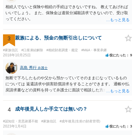
が、事前準備が早い方が有効な手段が増える傾向にありますので、早
相続人でないと保険や相続の手続はできないですね。 教えてあげれば
目に弁護士を入れられることを御検討頂くと良いかと思います。
いいでしょう。 また、保険金は遺留分減殺請求できないので、受け取
ってください。
3
親族による、預金の無断引出しについて
#家族信託
#口座凍結解除
#相続財産調査・鑑定
#M&A・事業承継
2018年10月25日
役にたった
9
高島 秀行
弁護士
無断で下ろしたものや父から預かっていてそのままになっているもの
については 返還請求や損害賠償請求をすることができます。 通帳や払
戻請求書などの資料を持って弁護士に面談で相談した方がよいと思い
ます。
4
成年後見人しか手立ては無いの？
#認知症・意思疎通不能
#家族信託
#成年後見(生前の財産管理)
2023年1月4日
役にたった
3