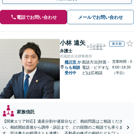
電話でお問い合わせ
メールでお問い合わせ
小林 遠矢
東京都
インタビュ
ーを見る
弁護士
武蔵総合法律事務所
営業時間：0
桶川市
か
面談方法(対面・
らも相談
電話・ビデオな
9:00~18:30
受付中
ど)は応相談
（平日）
家族信託
【関東エリア対応】遺産分割や遺留分など、相続問題はご相談くださ
い。相続開始直後から調停・訴訟まで、どの段階のご相談でも承りま
す。司法書士や税理士とも連携し、不動産や株式の相続などもワンス