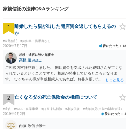
家族信託の法律Q&Aランキング
1
離婚したら親が出した開店資金返してもらえるの
か
#家族信託
#契約書・借用書なし
2020年7月17日
役にたった
18
相続・遺言に強い弁護士
髙橋 優
弁護士
ご相談内容拝見致しました。 開店資金を支出された親御さんが亡くな
られているということですと、相続が発生しているところとなりま
す。 むぅちゃん様が単独相続人であれば、お書き頂いたような方法で
ご主人に書面を書いてもらうことで対応は可能かと思います。 他にも
相続人おられるということであれば、他の相続人との協議が必要とな
るところです。 また、当該点とは別にご主人から貸付ではなく贈与で
2
亡くなる父の死亡保険金の相続について
あると主張される可能性がございます。 その場合には、貸付であるこ
とを伺わせる事情をどれだけ積み重ねることが出来るか、というとこ
#遺言
#M&A・事業承継
#口座凍結解除
#家族信託
#成年後見(生前の財産管理)
ろとなります。 返済の事実や、返済を約束するメール等です。 金額の
2019年9月2日
役にたった
4
大きさや状況を考えると、一つ一つの問題を解決し、万が一に備えて
おく方が宜しいかと思います。 緊急という訳ではないかと思います
内藤 政信
弁護士