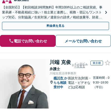
【全国対応】【初回相談1時間無料】年間100件以上のご相談実績。事
業承継・不動産相続に強い！他士業と連携し、税務・登記もワンスト
ップ対応。分割協議／生前対策／遺留分の請求／相続放棄等。財産の
徹底調査と粘り強い交渉により、最善の解決へ。
料金表を見る
電話でお問い合わせ
メールでお問い合わせ
川端 克俊
東京都
インタビュ
ーを見る
弁護士
川端吉原法律事務所
営業時間：0
桶川市
か
面談方法(対面・
らも相談
電話・ビデオな
9:30~18:00
受付中
ど)は応相談
（平日）