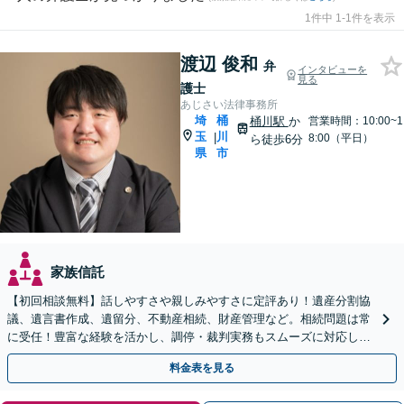
1件中 1-1件を表示
渡辺 俊和
弁
インタビューを
見る
護士
あじさい法律事務所
埼
桶
桶川駅
か
営業時間：10:00~1
玉
川
|
8:00（平日）
ら徒歩6分
県
市
家族信託
【初回相談無料】話しやすさや親しみやすさに定評あり！遺産分割協
議、遺言書作成、遺留分、不動産相続、財産管理など。相続問題は常
に受任！豊富な経験を活かし、調停・裁判実務もスムーズに対応しま
す【桶川駅6分】【オンライン相談OK】
料金表を見る