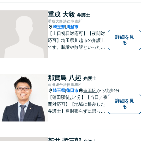
様に安心していただけるよう
に無料相談を時間を区切らず
重成 大毅
弁護士
に設けております。ぜひ、お
重成大毅法律事務所
気軽にご相談ください。
埼玉県
川越市
|
【土日祝日対応可】【夜間対
詳細を見
応可】埼玉県川越市の弁護士
る
です。勝訴や敗訴といった結
果にかかわらず、依頼者の心
にある憤りや不安を取り除き
ます。ぜひ一度ご相談くださ
い。
那賀島 八起
弁護士
蓮田総合法律事務所
埼玉県
蓮田市
蓮田駅
から徒歩4分
|
【蓮田駅徒歩4分】【当日／夜
詳細を見
間対応可】【地域に根差した
る
弁護士】肩肘張らずに思って
いることや感じていることを
お話しいただき、解決案を一
緒に考えていきましょう。
新井 哲三郎