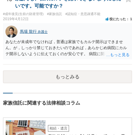
いです。可能ですか？
#成年後見(生前の財産管理)
#家族信託
#認知症・意思疎通不能
2019年4月12日
役にたった
1
馬場 龍行
弁護士
あなたが未成年でなければ，普通は家族でもカルテ開示はできませ
ん。が，しっかり禁じておきたいのであれば，あらかじめ病院にカル
テ開示しないように伝えておくのが安心です。 病院に開示しないよう
に伝える書面を作ることはできますが，それがなくても開示はされる
可能性は低いのでコストパフォーマンスとしてはどうかなという感じ
がします。
もっとみる
家族信託に関連する法律相談コラム
相続・遺言