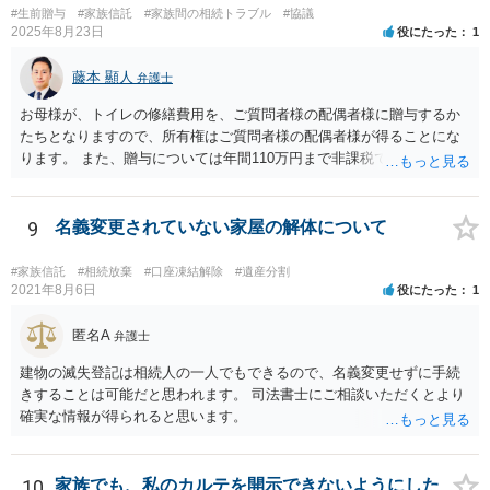
#生前贈与
#家族信託
#家族間の相続トラブル
#協議
2025年8月23日
役にたった
1
藤本 顯人
弁護士
お母様が、トイレの修繕費用を、ご質問者様の配偶者様に贈与するか
たちとなりますので、所有権はご質問者様の配偶者様が得ることにな
ります。 また、贈与については年間110万円まで非課税であり、トイ
レの修繕費であればこの枠内に収まると思います。
9
名義変更されていない家屋の解体について
#家族信託
#相続放棄
#口座凍結解除
#遺産分割
2021年8月6日
役にたった
1
匿名A
弁護士
建物の滅失登記は相続人の一人でもできるので、名義変更せずに手続
きすることは可能だと思われます。 司法書士にご相談いただくとより
確実な情報が得られると思います。
10
家族でも、私のカルテを開示できないようにした