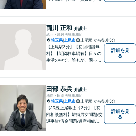
ほか、民事・家事事件全般に
ご対応させていだきます。ま
ずはお気軽にご相談下さい。
両川 正和
弁護士
武井・鳥居法律事務所
埼玉県
上尾市
上尾駅
から徒歩3分
|
【上尾駅3分】【初回相談無
詳細を見
料】【近隣駐車場有】日々の
る
生活の中で、誰もが、困っ
て、悩んで、どうしたらいい
かわからなくて、途方に暮れ
て、何がなんだかわからなく
なってしまうことがあると思
田部 恭兵
弁護士
います。そんな時は、お気軽
池長・田部法律事務所
に私にご相談ください。
埼玉県
上尾市
上尾駅
から徒歩3分
|
【JR線上尾駅より3分】【初
詳細を見
回相談無料】離婚男女問題/交
る
通事故/借金問題/遺産相続/債
権回収を中心とした幅広い分
野を取り扱っております。皆