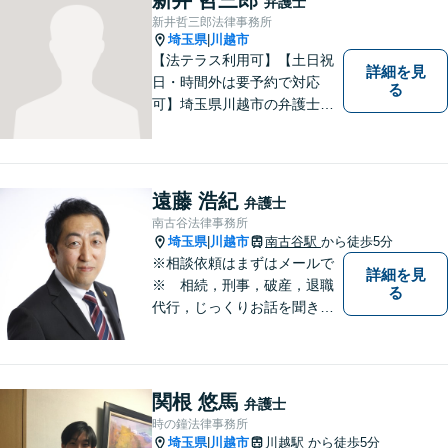
弁護士
新井哲三郎法律事務所
埼玉県
川越市
|
【法テラス利用可】【土日祝
詳細を見
日・時間外は要予約で対応
る
可】埼玉県川越市の弁護士で
す。迅速かつ丁寧な仕事を心
がけております。まずはお気
軽にご相談ください。
遠藤 浩紀
弁護士
南古谷法律事務所
埼玉県
川越市
南古谷駅
から徒歩5分
|
※相談依頼はまずはメールで
詳細を見
※ 相続，刑事，破産，退職
る
代行，じっくりお話を聞き、
ひとつひとつのご相談に取り
組んでいきます。労働局やハ
ローワークでの勤務経験の中
で、様々な問題に直面してき
関根 悠馬
弁護士
ました。相談だけでもお気軽
時の鐘法律事務所
にお問合せください。
埼玉県
川越市
川越駅
から徒歩5分
|