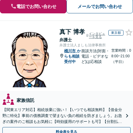
電話でお問い合わせ
メールでお問い合わせ
真下 博孝
東京都
インタビュ
ーを見る
弁護士
弁護士法人ましも法律事務所
営業時間：0
桶川市
か
面談方法(対面・
らも相談
電話・ビデオな
8:00~21:00
受付中
ど)は応相談
（平日）
家族信託
【関東エリア対応】相続放棄に強い！【いつでも相談無料】【借金分
野に特化】事前の債務調査で望まない負の相続を防ぎましょう。お急
ぎの案件のご相談もお気軽に【時効援用のサポートも可】【分割払い
利用可】【休日電話相談可能】
料金表を見る