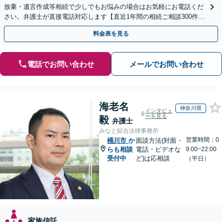
放棄・遺言作成等相続で少しでもお悩みの場合はお気軽にお電話くだ
さい。弁護士が直接電話対応します【直近1年間の相続ご相談300件以
上！＆相続の著書・セミナー多数】弁護士複数所属
料金表を見る
電話でお問い合わせ
メールでお問い合わせ
海老名
神奈川県
インタビュ
ーを見る
毅
弁護士
みなと綜合法律事務所
営業時間：0
桶川市
か
面談方法(対面・
らも相談
電話・ビデオな
9:00~22:00
受付中
ど)は応相談
（平日）
家族信託