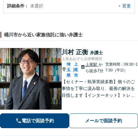
詳細条件
未選択
変更
桶川市から近い家族信託に強い弁護士
川村 正衡
弁護士
上尾あおぞら法律事務所
埼
上
上尾駅
か
営業時間：09:30~1
玉
尾
|
7:30（平日）
ら徒歩7分
県
市
【セミナー・執筆実績多数】個々のご
事情を丁寧に汲み取り、最善の解決を
目指します【インターネット】トレン
ト問題・悪質な書き込み・風評被害な
ど、迅速な対応を心掛けます【離婚問
題】検討段階、協議から訴訟まで。あ
電話で面談予約
メールで面談予約
らゆるフェーズに対応【上尾駅7分】