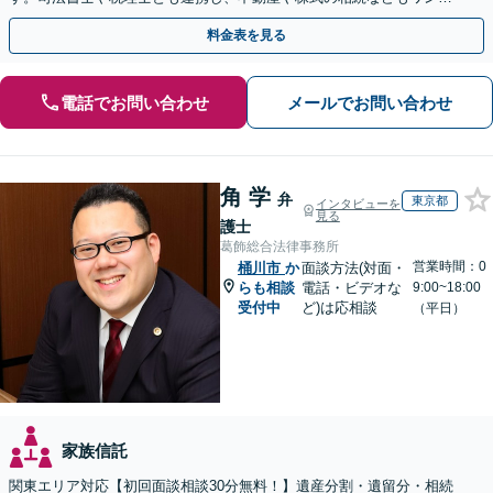
トップで対応可能。遺言書作成や事業承継のご相談にも対応
料金表を見る
電話でお問い合わせ
メールでお問い合わせ
角 学
弁
東京都
インタビューを
見る
護士
葛飾総合法律事務所
営業時間：0
桶川市
か
面談方法(対面・
らも相談
電話・ビデオな
9:00~18:00
受付中
ど)は応相談
（平日）
家族信託
関東エリア対応【初回面談相談30分無料！】遺産分割・遺留分・相続