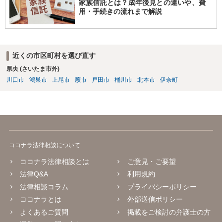
家族信託とは？成年後見との違いや、費
用・手続きの流れまで解説
近くの市区町村を選び直す
県央 (さいたま市外)
川口市
鴻巣市
上尾市
蕨市
戸田市
桶川市
北本市
伊奈町
ココナラ法律相談について
ココナラ法律相談とは
ご意見・ご要望
法律Q&A
利用規約
法律相談コラム
プライバシーポリシー
ココナラとは
外部送信ポリシー
よくあるご質問
掲載をご検討の弁護士の方