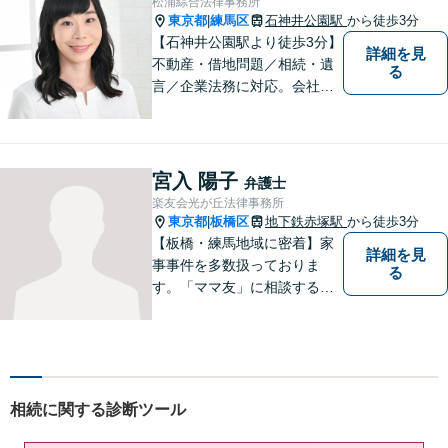
松浦綜合法律事務所
応】
東京都
練馬区
石神井公園駅
から徒歩3分
|
【石神井公園駅より徒歩3分】
詳細を見
不動産・借地問題／相続・遺
る
言／企業法務に対応。会社員
経験もある女性弁護士による
丁寧な対応に定評があります
宮入 陽子
弁護士
楽友会光が丘法律事務所
東京都
板橋区
地下鉄赤塚駅
から徒歩3分
|
【板橋・練馬地域に密着】家
詳細を見
事事件を多数扱っておりま
る
す。「ママ友」に相談するよ
うな感覚で、気楽にご相談下
さい。
相続に関する診断ツール