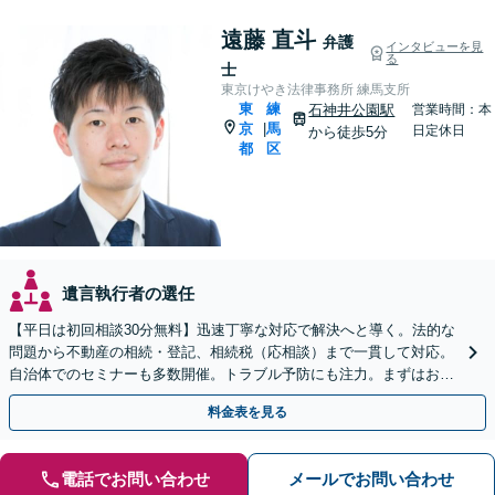
遠藤 直斗
弁護
インタビューを見
る
士
東京けやき法律事務所 練馬支所
東
練
石神井公園駅
営業時間：本
京
馬
|
日定休日
から徒歩5分
都
区
遺言執行者の選任
【平日は初回相談30分無料】迅速丁寧な対応で解決へと導く。法的な
問題から不動産の相続・登記、相続税（応相談）まで一貫して対応。
自治体でのセミナーも多数開催。トラブル予防にも注力。まずはお気
軽にご相談ください
料金表を見る
電話でお問い合わせ
メールでお問い合わせ