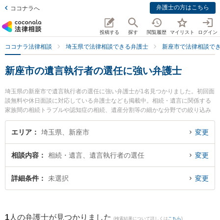
弁護士の方はこちら
ココナラへ
投稿する
探す
閲覧履歴
マイリスト
ログイン
ココナラ法律相談
埼玉県で法律相談できる弁護士
新座市で法律相談で
新座市の遺言執行者の選任に強い弁護士
埼玉県の新座市で遺言執行者の選任に強い弁護士が1名見つかりました。初回面
談無料や休日面談に対応している弁護士なども掲載中。相続・遺言に関係する
家族間の相続トラブルや認知症の相続、遺産分割等の細かな分野での絞り込み
検索もでき便利です。特に本山健法律事務所の本山 健弁護士のプロフィール情
報や弁護士費用、強みなどが注目されています。『新座市で土日や夜間に発生
エリア
埼玉県、新座市
変更
した遺言執行者の選任のトラブルを今すぐに弁護士に相談したい』『遺言執行
者の選任のトラブル解決の実績豊富な近くの弁護士を検索したい』『初回相談
相談内容
相続・遺言、遺言執行者の選任
変更
無料で遺言執行者の選任を法律相談できる新座市内の弁護士に相談予約した
い』などでお困りの相談者さんにおすすめです。
詳細条件
未選択
変更
1
人の弁護士が見つかりました
(検索結果について詳しくは
こちら
)