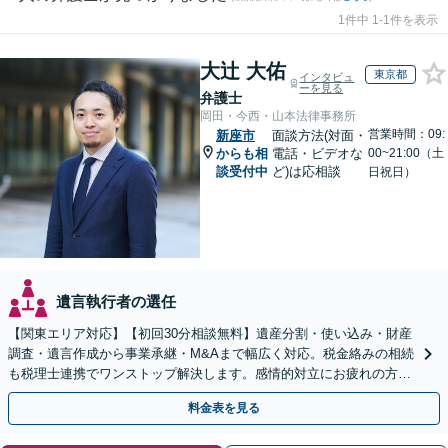
1件中 1-1件を表示
大辻 大佑
東京都
インタビュ
ーを見る
弁護士
岡田・今西・山本法律事務所
営業時間：09:
新座市
面談方法(対面・
からも相
電話・ビデオな
00~21:00（土
談受付中
ど)は応相談
日祝日）
遺言執行者の選任
【関東エリア対応】【初回30分相談無料】遺産分割・使い込み・財産
調査・遺言作成から事業承継・M&Aまで幅広く対応。税金絡みの相続
も税理士連携でワンストップ解決します。感情的対立にお疲れの方や
紛争予防をご検討の方も、お気軽にご相談ください。
料金表を見る