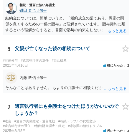
相続・遺言に強い弁護士
磯田 直也
弁護士
結納金については、簡単にいうと、「婚約成立の証であり、両家の関
係を良くするための一種の贈与」と理解されています。 贈与契約に類
するという理解からすると、書面で贈与の約束をしないと相手方は支
払いを請求できません。 反面、実際に支払ったあとから返金を求める
ことは困難です。 くれぐれも今後お気をつけください。 弁護士に対応
を依頼されるのも悪くはありませんが、感情的な理由が強いと思いま
8
父親が亡くなった後の相続について
すので法的観点から説得を試みても解決は難しいように思います。
#財産分与
#遺言執行者の選任
#自己破産
2021年4月16日
役にたった
2
内藤 政信
弁護士
そんなことはありません。 もよりの弁護士に相談ください。
9
遺言執行者にも弁護士をつけたほうがかいいので
しょうか？
#遺言
#遺言の真偽鑑定・遺言無効
#相続トラブルの代理交渉
#遺言執行者の選任
#相続財産調査・鑑定
#家族間の相続トラブル
2025年8月8日
役にたった
3