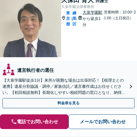
弁護士
大泉学園法律事務所
大泉学園駅
営業時間：10:00~2
東
練
1:00（土日祝日）
京
馬
から徒歩1
|
都
区
分
遺言執行者の選任
【大泉学園駅徒歩1分】来所が困難な場合は出張対応！【税理士との
連携】遺産分割協議・調停／家族信託／遺言書作成はお任せくださ
い。【初回相談無料】長期化しやすい相続問題の窓口となり、納得で
きる解決策をご提案します。【休日・夜間対応可】
料金表を見る
電話でお問い合わせ
メールでお問い合わせ