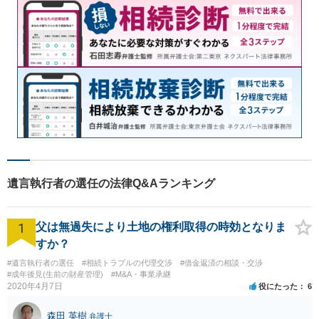
遺言執行者の選任の法律Q&Aランキング
1
父は無過失により土地の権利取得の時効となりま
すか？
#遺言執行者の選任
#相続トラブルの代理交渉
#借金返済の相談・交渉
#成年後見(生前の財産管理)
#M&A・事業承継
2020年4月7日
役にたった
6
森田 英樹
弁護士