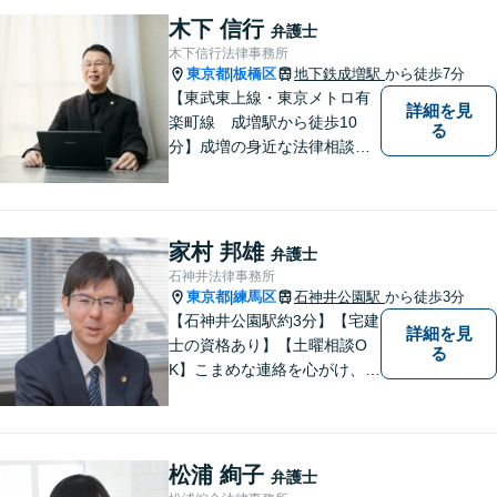
納得のいく解決を目指して、
木下 信行
弁護士
全力を尽くします。【法テラ
木下信行法律事務所
ス利用可能】
東京都
板橋区
地下鉄成増駅
から徒歩7分
|
【東武東上線・東京メトロ有
詳細を見
楽町線 成増駅から徒歩10
る
分】成増の身近な法律相談所
です。小さなお悩みでも構い
ません。お気軽にご相談くだ
さい。
家村 邦雄
弁護士
石神井法律事務所
東京都
練馬区
石神井公園駅
から徒歩3分
|
【石神井公園駅約3分】【宅建
詳細を見
士の資格あり】【土曜相談O
る
K】こまめな連絡を心がけ、依
頼者さまが納得できる解決を
目指します【相続・遺言】相
談実績100件！他士業と連携
してワンストップ解決【初回
松浦 絢子
弁護士
相談無料】【完全個室で対