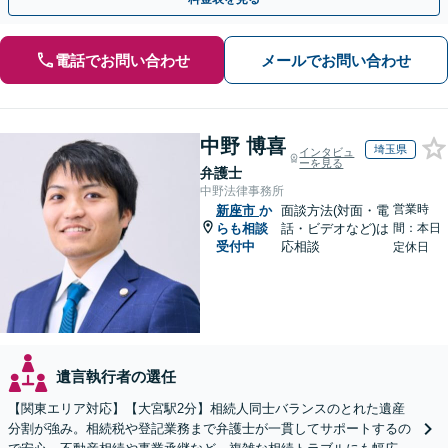
電話でお問い合わせ
メールでお問い合わせ
中野 博喜
埼玉県
インタビュ
ーを見る
弁護士
中野法律事務所
営業時
新座市
か
面談方法(対面・電
らも相談
話・ビデオなど)は
間：本日
受付中
応相談
定休日
遺言執行者の選任
【関東エリア対応】【大宮駅2分】相続人同士バランスのとれた遺産
分割が強み。相続税や登記業務まで弁護士が一貫してサポートするの