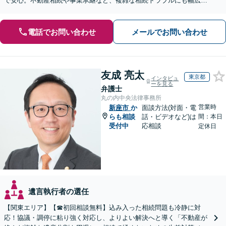
で安心。不動産相続や事業承継など、複雑な相続トラブルにも幅広く
対応。【夜間・休日の相談可能】【オンライン相談可能】
電話でお問い合わせ
メールでお問い合わせ
友成 亮太
東京都
インタビュ
ーを見る
弁護士
丸の内中央法律事務所
営業時
新座市
か
面談方法(対面・電
らも相談
話・ビデオなど)は
間：本日
受付中
応相談
定休日
遺言執行者の選任
【関東エリア】【☎︎初回相談無料】込み入った相続問題も冷静に対
応！協議・調停に粘り強く対応し、よりよい解決へと導く「不動産が