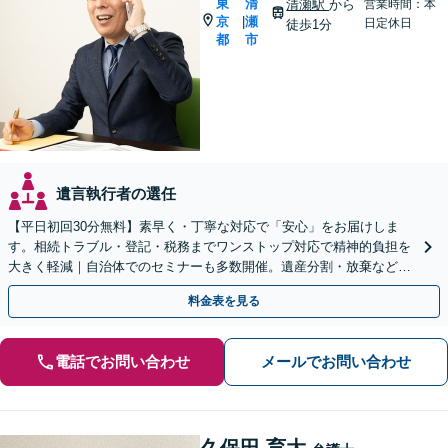
東
清
清瀬駅
から
営業時間：本
京
瀬
|
日定休日
徒歩1分
都
市
遺言執行者の選任
【平日初回30分無料】素早く・丁寧な対応で「安心」をお届けしま
す。相続トラブル・登記・税務までワンストップ対応で精神的負担を
大きく軽減｜自治体でのセミナーも多数開催。遺産分割・放棄などま
ずはお気軽にご相談ください【通知税理士】
料金表を見る
電話でお問い合わせ
メールでお問い合わせ
久保田 育大