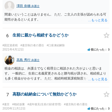
澤田 奈穗
弁護士
間違いということはありません。 ただ、ご主人の主張が認められる可
能性があるといえます。
6
生前に親から相続するかどうか
#固定資産税
#遺言執行者の選任
#口座凍結解除
2021年4月12日
役にたった
3
高島 秀行
弁護士
税金の相談は、弁護士でなく税理士に相談された方がよいと思いま
す。 一般的に、生前に名義変更されると贈与税が課され、相続税より
も多く税金がかかります。 ただ、相続時精算課税制度を取れば、実質
的に相続税と同等の税金で済む可能性があります。 実際に税理士にど
ういう場合にどれくらい税金がかかるか計算してもらって どういう方
針を取るか決められたらよいと思います。
7
高額の結納金について無効かどうか
#遺言
#相続放棄
#成年後見(生前の財産管理)
#遺言執行者の選任
2020年11月12日
役にたった
3