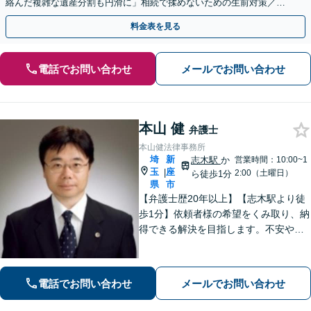
絡んだ複雑な遺産分割も円滑に」相続で揉めないための生前対策／遺
言書の作成から執行【夜間相談可】【有楽町駅1分】
料金表を見る
電話でお問い合わせ
メールでお問い合わせ
本山 健
弁護士
本山健法律事務所
埼
新
志木駅
か
営業時間：10:00~1
玉
座
|
2:00（土曜日）
ら徒歩1分
県
市
【弁護士歴20年以上】【志木駅より徒
歩1分】依頼者様の希望をくみ取り、納
得できる解決を目指します。不安や疑
問に寄り添いながら適切なご説明をい
たします。男女問題・債務整理・刑事
事件／何でも遠慮せずご相談ください
電話でお問い合わせ
メールでお問い合わせ
【初回面談無料（30分まで）】