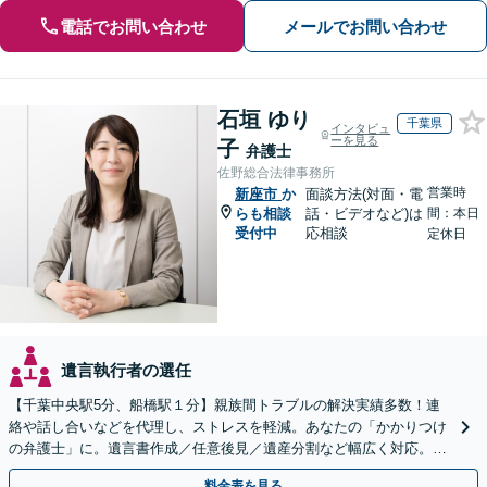
電話でお問い合わせ
メールでお問い合わせ
石垣 ゆり
千葉県
インタビュ
ーを見る
子
弁護士
佐野総合法律事務所
営業時
新座市
か
面談方法(対面・電
らも相談
話・ビデオなど)は
間：本日
受付中
応相談
定休日
遺言執行者の選任
【千葉中央駅5分、船橋駅１分】親族間トラブルの解決実績多数！連
絡や話し合いなどを代理し、ストレスを軽減。あなたの「かかりつけ
の弁護士」に。遺言書作成／任意後見／遺産分割など幅広く対応。お
気軽にご相談ください！【初回来所相談30分無料】
料金表を見る