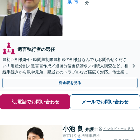
県
市
分
遺言執行者の選任
🟢初回相談0円・時間無制限🟢相続の相談はなんでもお問合せくださ
い！遺産分割／遺言書作成／遺留分侵害額請求／相続人調査など。相
続手続きから親や兄弟、親戚とのトラブルなど幅広く対応。他士業と
も連携可能です【出張相談可】【東所沢駅30秒】
料金表を見る
電話でお問い合わせ
メールでお問い合わせ
小池 良
弁護士
インタビューを見る
東京けやき法律事務所