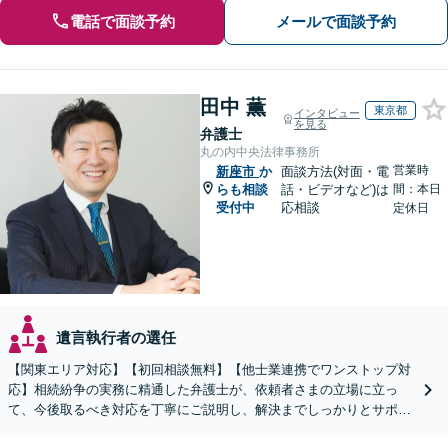
電話で面談予約
メールで面談予約
田中 薫
東京都
インタビュー
を見る
弁護士
丸の内中央法律事務所
営業時
新座市
か
面談方法(対面・電
らも相談
話・ビデオなど)は
間：本日
受付中
応相談
定休日
遺言執行者の選任
【関東エリア対応】【初回相談無料】【他士業連携でワンストップ対
応】相続紛争の実務に精通した弁護士が、依頼者さまの立場に立っ
て、今後取るべき対応を丁寧にご説明し、解決までしっかりとサポー
トいたします。お気軽にご相談ください。【WEB面談可】