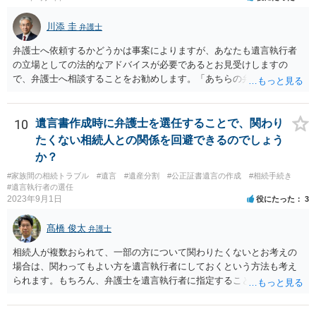
川添 圭
弁護士
弁護士へ依頼するかどうかは事案によりますが、あなたも遺言執行者
の立場としての法的なアドバイスが必要であるとお見受けしますの
で、弁護士へ相談することをお勧めします。「あちらの弁護士」（元
嫁と娘の弁護士のことでしょうか）へ聴いても、自分に有利な主張や
誘導しかしてこないと思います。
10
遺言書作成時に弁護士を選任することで、関わり
たくない相続人との関係を回避できるのでしょう
か？
#家族間の相続トラブル
#遺言
#遺産分割
#公正証書遺言の作成
#相続手続き
#遺言執行者の選任
2023年9月1日
役にたった
3
髙橋 俊太
弁護士
相続人が複数おられて、一部の方について関わりたくないとお考えの
場合は、関わってもよい方を遺言執行者にしておくという方法も考え
られます。もちろん、弁護士を遺言執行者に指定することもできます
が、（関わってもよい）相続人を遺言執行者に指定しておいて、その
方に再委任の権限を付与しておくという方法もあります。 一度、弁護