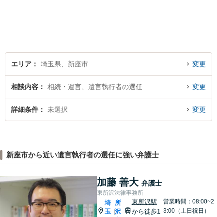
エリア
埼玉県、新座市
変更
相談内容
相続・遺言、遺言執行者の選任
変更
詳細条件
未選択
変更
新座市から近い遺言執行者の選任に強い弁護士
加藤 善大
弁護士
東所沢法律事務所
東所沢駅
営業時間：08:00~2
埼
所
3:00（土日祝日）
玉
沢
から徒歩1
|