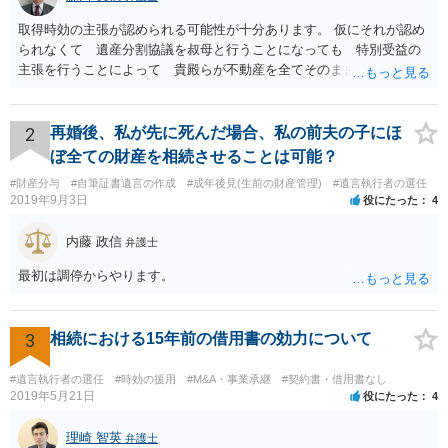
取得時効の主張が認められる可能性が十分あります。 仮にそれが認め
られなくて 遺産分割協議を叔母と行うことになっても 特別受益の
主張を行うことによって 貴殿らが不動産を全てそのまま取得できる
ことが可能でしょう。
2
再婚後、私が先に死んだ場合、私の前夫の子にほ
ぼ全ての財産を相続させることは可能？
#財産分与
#自筆証書遺言の作成
#成年後見(生前の財産管理)
#遺言執行者の選任
2019年9月3日
役にたった
4
内藤 政信
弁護士
最初は調停からやります。
3
相続における15年前の借用書の効力について
#遺言執行者の選任
#時効の援用
#M&A・事業承継
#契約書・借用書なし
2019年5月21日
役にたった
4
理崎 智英
弁護士