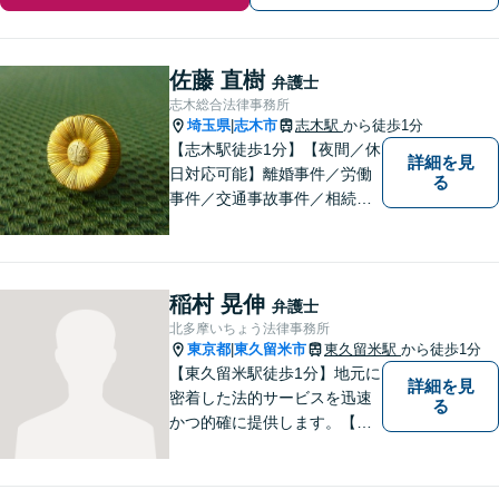
佐藤 直樹
弁護士
志木総合法律事務所
埼玉県
志木市
志木駅
から徒歩1分
|
【志木駅徒歩1分】【夜間／休
詳細を見
日対応可能】離婚事件／労働
る
事件／交通事故事件／相続事
件／土地建物明渡請求事件等
幅広く対応。クレプトマニア
弁護の顕著な実績。夜間の法
律相談・打ち合わせに力を入
稲村 晃伸
弁護士
れています。【万全のコロナ
北多摩いちょう法律事務所
対策】お気軽にご相談くださ
東京都
東久留米市
東久留米駅
から徒歩1分
|
い。
【東久留米駅徒歩1分】地元に
詳細を見
密着した法的サービスを迅速
る
かつ的確に提供します。【当
日／夜間／休日対応可能】法
律トラブルでお悩みの方は、
お気軽にご相談ください。ご