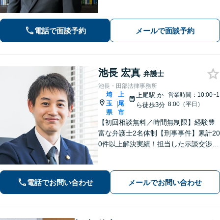
ト問題・悪質な書き込み・風評被害な
ど、迅速な対応を心掛けます【離婚問
題】検討段階、協議から訴訟まで。あ
電話で面談予約
メールで面談予約
らゆるフェーズに対応【上尾駅7分】
池長 宏真
弁護士
池長・田部法律事務所
埼
上
上尾駅
か
営業時間：10:00~1
玉
尾
|
8:00（平日）
ら徒歩3分
県
市
【初回相談無料／時間無制限】経験豊
富な弁護士2名体制【刑事事件】累計20
0件以上解決実績！担当した示談交渉の
ほとんどで不起訴獲得。性犯罪や暴
行・傷害に精通【離婚問題】不貞慰謝
料請求や財産分与、親権、養育費な
電話でお問い合わせ
メールでお問い合わせ
ど、累計200件以上の解決実績【上尾駅
3分】