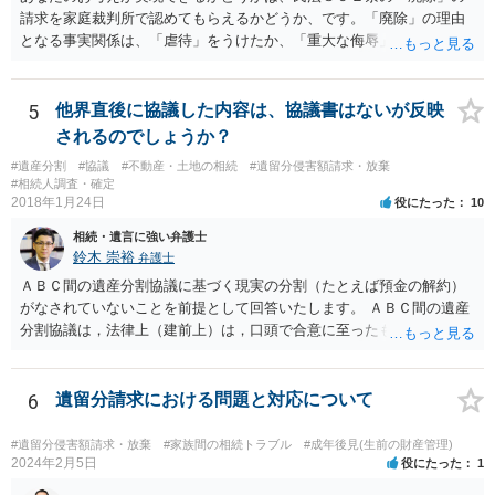
請求を家庭裁判所で認めてもらえるかどうか、です。「廃除」の理由
となる事実関係は、「虐待」をうけたか、「重大な侮辱」を受けた
か、推定相続人たる夫に「その他著しい非行」があったか否かです。
「廃除」は遺言でも可能です（民法８９３条）。 弁護士に具体的な事
情を話して相談して、「廃除」が可能か、実際に法律相談を受けるこ
5
他界直後に協議した内容は、協議書はないが反映
とをお勧めします。
されるのでしょうか？
#遺産分割
#協議
#不動産・土地の相続
#遺留分侵害額請求・放棄
#相続人調査・確定
2018年1月24日
役にたった
10
相続・遺言に強い弁護士
鈴木 崇裕
弁護士
ＡＢＣ間の遺産分割協議に基づく現実の分割（たとえば預金の解約）
がなされていないことを前提として回答いたします。 ＡＢＣ間の遺産
分割協議は，法律上（建前上）は，口頭で合意に至ったものであって
も有効です。 しかし，口頭で合意したことを立証する方法がありませ
ん。 また，不動産の名義を移転するためには，遺産分割協議書への署
名捺印を得る必要があります。 したがって，残念ながら，「ＡＢＣ間
6
遺留分請求における問題と対応について
の遺産分割協議が有効に成立している」という前提に基づく主張は困
難と思われます。 「ＡＢＣ間の遺産分割協議は未了のまま，ＡとＢが
#遺留分侵害額請求・放棄
#家族間の相続トラブル
#成年後見(生前の財産管理)
死亡し，二次相続が発生した」という前提に基づいて協議を進める必
2024年2月5日
役にたった
1
要があります。 もちろん，Ｃの立場としては，ＡＢＣ間の遺産分割協