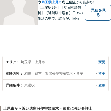
気軽にご相談ください。
埼玉県
上尾市
上尾駅
から徒歩3分
|
【上尾駅3分】【初回相談無
詳細を見
料】【近隣駐車場有】日々の
る
生活の中で、誰もが、困っ
て、悩んで、どうしたらいい
かわからなくて、途方に暮れ
て、何がなんだかわからなく
なってしまうことがあると思
います。そんな時は、お気軽
に私にご相談ください。
エリア
埼玉県、上尾市
変更
相談内容
相続・遺言、遺留分侵害額請求・放棄
変更
詳細条件
未選択
変更
上尾市から近い遺留分侵害額請求・放棄に強い弁護士