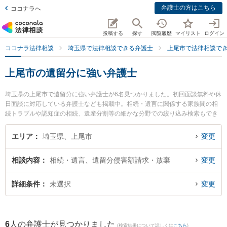
弁護士の方はこちら
ココナラへ
投稿する
探す
閲覧履歴
マイリスト
ログイン
ココナラ法律相談
埼玉県で法律相談できる弁護士
上尾市で法律相談で
上尾市の遺留分に強い弁護士
埼玉県の上尾市で遺留分に強い弁護士が6名見つかりました。初回面談無料や休
日面談に対応している弁護士なども掲載中。相続・遺言に関係する家族間の相
続トラブルや認知症の相続、遺産分割等の細かな分野での絞り込み検索もでき
便利です。特に武井・鳥居法律事務所の武井 俊介弁護士や上尾あおぞら法律事
務所の川村 正衡弁護士、池長・田部法律事務所の池長 宏真弁護士のプロフィー
エリア
埼玉県、上尾市
変更
ル情報や弁護士費用、強みなどが注目されています。『上尾市で土日や夜間に
発生した遺留分のトラブルを今すぐに弁護士に相談したい』『遺留分のトラブ
相談内容
相続・遺言、遺留分侵害額請求・放棄
変更
ル解決の実績豊富な近くの弁護士を検索したい』『初回相談無料で遺留分を法
律相談できる上尾市内の弁護士に相談予約したい』などでお困りの相談者さん
におすすめです。
詳細条件
未選択
変更
6
人の弁護士が見つかりました
(検索結果について詳しくは
こちら
)