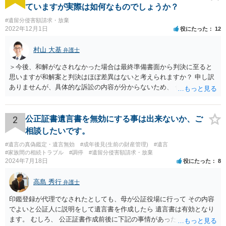
ていますが実際は如何なものでしょうか？
#遺留分侵害額請求・放棄
2022年12月1日
役にたった
12
村山 大基
弁護士
＞今後、和解がなされなかった場合は最終準備書面から判決に至ると
思いますが和解案と判決はほぼ差異はないと考えられますか？ 申し訳
ありませんが、具体的な訴訟の内容が分からないため、 何とも回答が
難しい、といわざるを得ません。 繰り返しになりますが、事情をよく
わかっている代理人弁護士に聞くか、 訴訟資料を持って面談相談に行
ってみましょう。 その上で、一般論として回答するなら、和解案と判
2
公正証書遺言書を無効にする事は出来ないか、ご
決は（ケースによって程度の差はあっても）食い違うことが多いで
相談したいです。
す。 金額は適当ですが、例えば判決で１００万円支払え、という結論
#遺言の真偽鑑定・遺言無効
#成年後見(生前の財産管理)
#遺言
になりそうな場合、 そのまま１００万円を和解案として提示しても、
#家族間の相続トラブル
#調停
#遺留分侵害額請求・放棄
判決と変わらないなら払う側としてはあまり和解に応じようという気
2024年7月18日
役にたった
8
にはなりにくいです。 他方で、７０万円で和解を提示した場合、 「こ
のまま判決で１００万円支払いとなるより、７０万円でまとめた方が
高島 秀行
弁護士
マシ」ということで、 合意の可能性が出てきます。 応じるかどうか
は、判決になったらどうなりそうか、という点についての検討が不可
印鑑登録が代理でなされたとしても、母が公証役場に行って その内容
欠ですので、 初めに述べた通り、代理人と相談するか、資料を持って
でよいと公証人に説明をして遺言書を作成したら 遺言書は有効となり
面談相談に行ってみることをお勧めします。
ます。 むしろ、 公正証書作成前後に下記の事情があったことが証明で