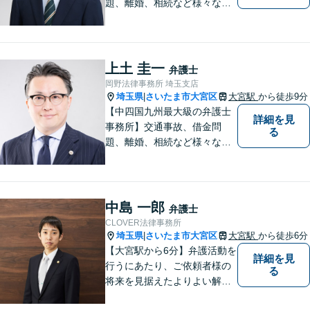
題、離婚、相続など様々な問
題について、「何度でも無
料」の相談を行っています！
まずはお気軽にご相談くださ
い！
上土 圭一
弁護士
岡野法律事務所 埼玉支店
埼玉県
さいたま市大宮区
大宮駅
から徒歩9分
|
【中四国九州最大級の弁護士
詳細を見
事務所】交通事故、借金問
る
題、離婚、相続など様々な問
題について、「何度でも無
料」の相談を行っています！
まずはお気軽にご相談くださ
い！
中島 一郎
弁護士
CLOVER法律事務所
埼玉県
さいたま市大宮区
大宮駅
から徒歩6分
|
【大宮駅から6分】弁護活動を
詳細を見
行うにあたり、ご依頼者様の
る
将来を見据えたよりよい解決
を意識しております。【企業