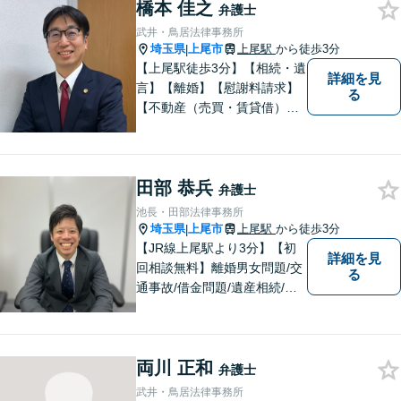
橋本 佳之
弁護士
武井・鳥居法律事務所
埼玉県
上尾市
上尾駅
から徒歩3分
|
【上尾駅徒歩3分】【相続・遺
詳細を見
言】【離婚】【慰謝料請求】
る
【不動産（売買・賃貸借）】
ほか、民事・家事事件全般に
ご対応させていだきます。ま
ずはお気軽にご相談下さい。
田部 恭兵
弁護士
池長・田部法律事務所
埼玉県
上尾市
上尾駅
から徒歩3分
|
【JR線上尾駅より3分】【初
詳細を見
回相談無料】離婚男女問題/交
る
通事故/借金問題/遺産相続/債
権回収を中心とした幅広い分
野を取り扱っております。皆
様に安心していただけるよう
両川 正和
に無料相談を時間を区切らず
弁護士
に設けております。ぜひ、お
武井・鳥居法律事務所