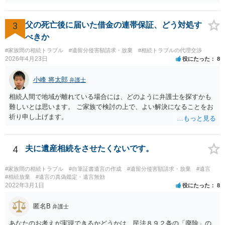
きれば判断能力がなく 無効だったと主張することが可能です。 翌年1
月に携帯が新しくなった母からの第一声は「ここにいたら殺される」
「面会に来てくれ」で、長男に聞くと「面会は出来ない。俺は携帯電
3
父の死亡後に届いた借金の連帯保証、どう対処す
話の使い方を教える為に会っている」「母の話は聞かなくて良い」と
べきか
電話が切れました。その後の電話でも「食事に毒が入っている」「体
#家族間の相続トラブル
#遺留分侵害額請求・放棄
#相続トラブルの代理交渉
にチップが埋められている」等、おかしかったです。 当時の診療記
2026年4月23日
役にたった
8
録、介護認定の資料、介護記録を取得して 弁護士に面談で相談された
方がよいと思います。
小峰 将太郎
弁護士
相続人間で地域が離れている場合には、どのように弁護士を探すかも
難しいとは思います。 ご家族で検討の上で、よい解決になることをお
祈り申し上げます。
4
夫に遺産相続をさせたくないです。
#家族間の相続トラブル
#自筆証書遺言の作成
#遺留分侵害額請求・放棄
#遺言
#相続放棄
#遺言の真偽鑑定・遺言無効
2022年3月1日
役にたった
8
匿名B
弁護士
あなたのお考えが実現できるかどうかは、民法８９２条の「廃除」の