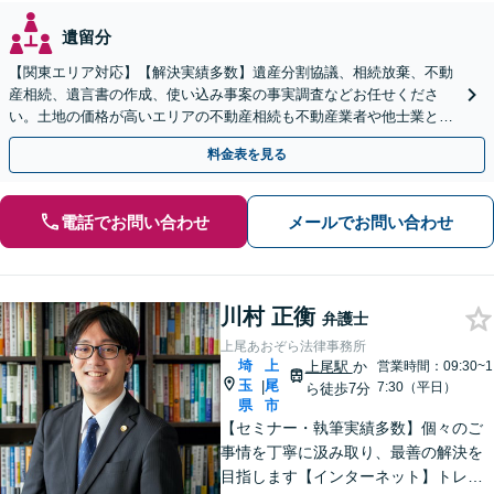
遺留分
【関東エリア対応】【解決実績多数】遺産分割協議、相続放棄、不動
産相続、遺言書の作成、使い込み事案の事実調査などお任せくださ
い。土地の価格が高いエリアの不動産相続も不動産業者や他士業と連
携し、適切かつ円滑に対応します【初回相談無料】
料金表を見る
電話でお問い合わせ
メールでお問い合わせ
川村 正衡
弁護士
上尾あおぞら法律事務所
埼
上
上尾駅
か
営業時間：09:30~1
玉
尾
|
7:30（平日）
ら徒歩7分
県
市
【セミナー・執筆実績多数】個々のご
事情を丁寧に汲み取り、最善の解決を
目指します【インターネット】トレン