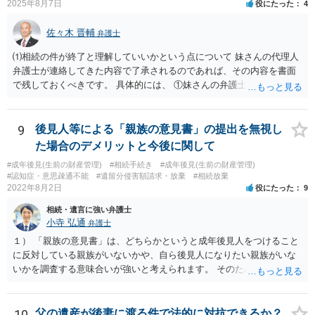
2025年8月7日
役にたった
4
佐々木 晋輔
弁護士
⑴相続の件が終了と理解していいかという点について 妹さんの代理人
弁護士が連絡してきた内容で了承されるのであれば、その内容を書面
で残しておくべきです。 具体的には、 ①妹さんの弁護士に対して、連
絡してきた内容（遺留分請求は取り下げる、唯一執行されていない母
の預金を振り込めば終了など）を記載した合意書等の書面を作成して
もらう。 ②相談者様はその書面の内容をしっかり確認する。納得でき
9
後見人等による「親族の意見書」の提出を無視し
ない部分があれば、説明を求めたり、修正を求める。 なお、相続に
た場合のデメリットと今後に関して
関してお互いに債権債務がないことを確認する旨を記載してもらいま
#成年後見(生前の財産管理)
#相続手続き
#成年後見(生前の財産管理)
しょう。その記載があれば、相続の件は終了となります。 ③合意書等
#認知症・意思疎通不能
#遺留分侵害額請求・放棄
#相続放棄
が納得できる内容になれば、お互いに署名捺印する。 という流れで
2022年8月2日
役にたった
9
す。 合意書等に署名捺印してもいいか不安があるようでしたら、署名
相続・遺言に強い弁護士
捺印する前に、相談者様も別の弁護士に相談して確認してもらうので
小寺 弘通
弁護士
もいいと思います。 ⑵振込先が弁護士宛であることについて 代理人弁
護士の預り口座を振込先とするのはよくあることです。 問題ないと思
１） 「親族の意見書」は、どちらかというと成年後見人をつけること
います。
に反対している親族がいないかや、自ら後見人になりたい親族がいな
いかを調査する意味合いが強いと考えられます。 そのため、ご相談の
ご事情であれば無視してしまっても特に不都合はないと考えられま
す。 ２） 場合によっては、介護や被後見人の財産の処分等に関して、
後見人から相談があることも考えられます。 また、お祖母さんがお亡
10
父の遺産が後妻に渡る件で法的に対抗できるか？