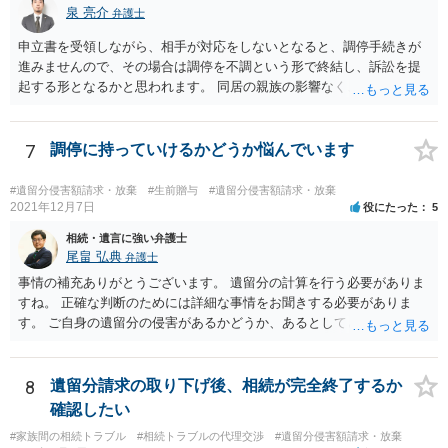
議の内容を前提とした主張をすることが最も有利ですが，ＡＢの相続
泉 亮介
弁護士
人は応じない姿勢を示していることから，実現は困難だと思います。
申立書を受領しながら、相手が対応をしないとなると、調停手続きが
主張としては維持しつつも，現実的な解決方法（遺産分割協議の落と
進みませんので、その場合は調停を不調という形で終結し、訴訟を提
しどころ）としては，譲歩することを甘受しなければならないかもし
起する形となるかと思われます。 同居の親族の影響なく、というのは
れません。
難しいでしょう。ただ、裁判や調停の中では主張等が書面で残るた
め、後からひっくり返すということは難しくなってくるかと思われま
す。 公開相談の場でのご相談については、どうしても限界が出てしま
7
調停に持っていけるかどうか悩んでいます
うため、一度個別にご相談をされることをお勧めいたします。
#遺留分侵害額請求・放棄
#生前贈与
#遺留分侵害額請求・放棄
2021年12月7日
役にたった
5
相続・遺言に強い弁護士
尾畠 弘典
弁護士
事情の補充ありがとうございます。 遺留分の計算を行う必要がありま
すね。 正確な判断のためには詳細な事情をお聞きする必要がありま
す。 ご自身の遺留分の侵害があるかどうか、あるとしてどの程度の金
額となるかを正確に把握されたいのであれば、一度お近くの弁護士に
相談されるのが良いと思います。
8
遺留分請求の取り下げ後、相続が完全終了するか
確認したい
#家族間の相続トラブル
#相続トラブルの代理交渉
#遺留分侵害額請求・放棄