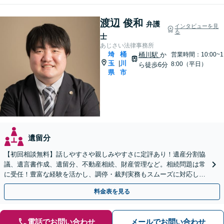
渡辺 俊和
弁護
インタビューを見
る
士
あじさい法律事務所
埼
桶
桶川駅
か
営業時間：10:00~1
玉
川
|
8:00（平日）
ら徒歩6分
県
市
遺留分
【初回相談無料】話しやすさや親しみやすさに定評あり！遺産分割協
議、遺言書作成、遺留分、不動産相続、財産管理など。相続問題は常
に受任！豊富な経験を活かし、調停・裁判実務もスムーズに対応しま
す【桶川駅6分】【オンライン相談OK】
料金表を見る
電話でお問い合わせ
メールでお問い合わせ