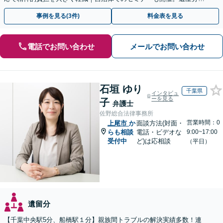
割・放棄などまずはお気軽にご相談ください【通知税理士】
事例を見る(3件)
料金表を見る
電話でお問い合わせ
メールでお問い合わせ
石垣 ゆり
千葉県
インタビュ
ーを見る
子
弁護士
佐野総合法律事務所
営業時間：0
上尾市
か
面談方法(対面・
らも相談
電話・ビデオな
9:00~17:00
受付中
ど)は応相談
（平日）
遺留分
【千葉中央駅5分、船橋駅１分】親族間トラブルの解決実績多数！連