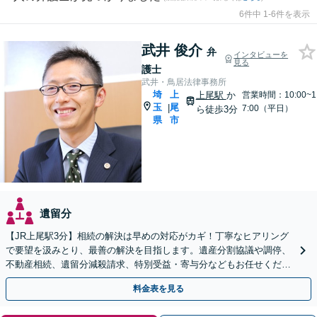
6件中 1-6件を表示
武井 俊介
弁
インタビューを
見る
護士
武井・鳥居法律事務所
埼
上
上尾駅
か
営業時間：10:00~1
玉
尾
|
7:00（平日）
ら徒歩3分
県
市
遺留分
【JR上尾駅3分】相続の解決は早めの対応がカギ！丁寧なヒアリング
で要望を汲みとり、最善の解決を目指します。遺産分割協議や調停、
不動産相続、遺留分減殺請求、特別受益・寄与分などもお任せくださ
い。遺言書作成もサポート【初回面談30分無料】
料金表を見る