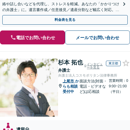
絡や話し合いなどを代理し、ストレスを軽減。あなたの「かかりつけ
の弁護士」に。遺言書作成／任意後見／遺産分割など幅広く対応。お
気軽にご相談ください！【初回来所相談30分無料】
料金表を見る
電話でお問い合わせ
メールでお問い合わせ
杉本 拓也
東京都
インタビュ
ーを見る
弁護士
弁護士法人コスモポリタン法律事務所
営業時間：0
上尾市
か
面談方法(対面・
らも相談
電話・ビデオな
9:00~21:00
受付中
ど)は応相談
（平日）
遺留分