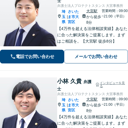
士
弁護士法人プロテクトスタンス 大宮事務所
大宮駅
営業時間：09:00
埼
さいた
~21:00（平日）
玉
ま市大
から徒歩
|
県
宮区
8分
【4万件を超える法律相談実績】あなた
に合った解決策をご提案します。まず
はご相談を。【大宮駅 徒歩8分】
電話でお問い合わせ
メールでお問い合わせ
小林 久貴
弁護
インタビューを見
る
士
弁護士法人プロテクトスタンス 大宮事務所
大宮駅
営業時間：09:00
埼
さいた
~21:00（平日）
玉
ま市大
から徒歩
|
県
宮区
8分
【4万件を超える法律相談実績】あなた
に合った解決策をご提案します。まず