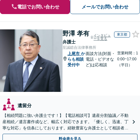
電話でお問い合わせ
メールでお問い合わせ
野澤 孝有
東京都
インタビュ
ーを見る
弁護士
至誠総合法律事務所
営業時間：1
上尾市
か
面談方法(対面・
らも相談
電話・ビデオな
0:00~17:00
受付中
ど)は応相談
（平日）
遺留分
【相続問題に強い弁護士です！】【電話相談可】遺産分割協議／不動
産相続／遺言書作成など、幅広く対応できます。「優しく、迅速、丁
寧な対応」を信条にしております。経験豊富な弁護士として相談者様
のため全力を尽くします。お気軽にご相談ください。
料金表を見る