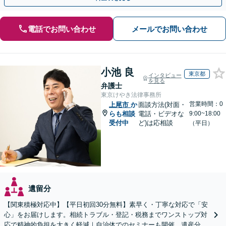
電話でお問い合わせ
メールでお問い合わせ
小池 良
東京都
インタビュー
を見る
弁護士
東京けやき法律事務所
営業時間：0
上尾市
か
面談方法(対面・
らも相談
電話・ビデオな
9:00~18:00
受付中
ど)は応相談
（平日）
遺留分
【関東積極対応中】【平日初回30分無料】素早く・丁寧な対応で「安
心」をお届けします。相続トラブル・登記・税務までワンストップ対
応で精神的負担を大きく軽減｜自治体でのセミナーも開催。遺産分