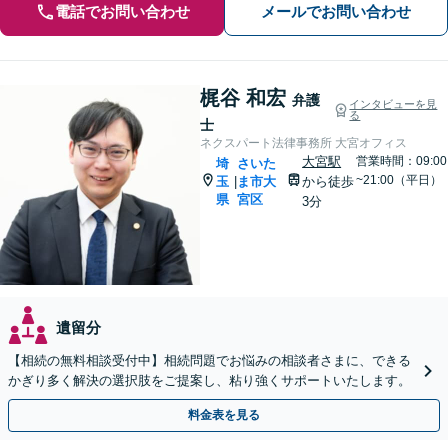
電話でお問い合わせ
メールでお問い合わせ
梶谷 和宏
弁護
インタビューを見
る
士
ネクスパート法律事務所 大宮オフィス
大宮駅
営業時間：09:00
埼
さいた
~21:00（平日）
玉
ま市大
から徒歩
|
県
宮区
3分
遺留分
【相続の無料相談受付中】相続問題でお悩みの相談者さまに、できる
かぎり多く解決の選択肢をご提案し、粘り強くサポートいたします。
料金表を見る