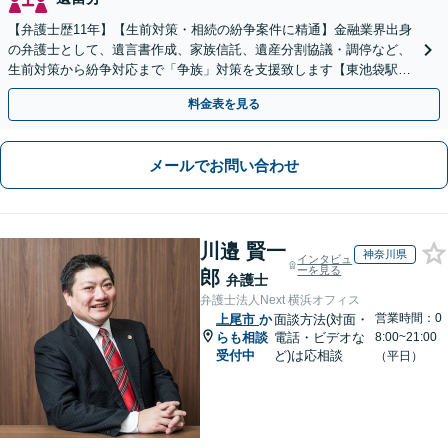
【弁護士歴11年】【生前対策・相続の紛争案件に精通】金融業界出身
の弁護士として、遺言書作成、家族信託、遺産分割協議・調停など、
生前対策から紛争対応まで「争族」対策を支援致します【東池袋駅2
分】【初回面談無料】
料金表を見る
メールでお問い合わせ
川邉 賢一
神奈川県
インタビュ
ーを見る
郎
弁護士
弁護士法人Next 横浜オフィス
営業時間：0
上尾市
か
面談方法(対面・
らも相談
電話・ビデオな
8:00~21:00
受付中
ど)は応相談
（平日）