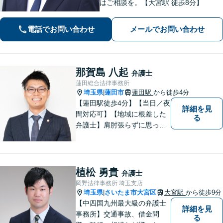
はご相談を。【大宮駅 徒歩8分】
電話でお問い合わせ
メールでお問い合わせ
那賀島 八起
弁護士
蓮田総合法律事務所
埼玉県
蓮田市
蓮田駅
から徒歩4分
|
【蓮田駅徒歩4分】【当日／夜
詳細を見
間対応可】【地域に根差した
る
弁護士】肩肘張らずに思って
いることや感じていることを
お話しいただき、解決案を一
緒に考えていきましょう。
植松 勇貴
弁護士
岡野法律事務所 埼玉支店
埼玉県
さいたま市大宮区
大宮駅
から徒歩9分
|
【中四国九州最大級の弁護士
詳細を見
事務所】交通事故、借金問
る