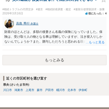
くなりになった場合、相続人となる可能性がありますが、 その場合は
相続放棄されれば問題ありません。 ３） 完全に拒否する方法はないか
#相続トラブルの代理交渉
#遺言
#相続財産調査・鑑定
#遺留分侵害額請求・放棄
もしれませんが、 関わりを持ちたくないとのことでしたら、親族の意
2026年3月16日
役にたった
4
見書にその旨を記載して提出しておけば良いかも知れません。 後見人
としても、関わりを拒否している親族にあえて連絡をしてくる可能性
高島 秀行
弁護士
は低いと考えられます。 以上、ご参考になさってください。
財産のほとんどは、多額の後妻さん名義の保険になっていました。保
険は、受け取り人の物となる事は理解していますが、泣き寝入りしか
ないんでしょうか？また、贈与しただろうと思われる現金の引き出し
も数年ありました。この現金についても泣き寝入りしかないんでしょ
うか？ 保険は原則として受取人のものですが、遺産全体での保険金
の割合が高い場合、掛け金が一括払いで、保険金が掛け金の額と同様
もっとみる
の額の場合などは特別受益として遺留分の対象となる可能性がありま
す。 多額の現金の引き出しは、相手に渡ったかどうか、そのとき父
の判断能力など事情によります。 弁護士に面談で詳しい事情を話し
て相談された方がよいと思います。
近くの市区町村を選び直す
県央 (さいたま市外)
川口市
鴻巣市
上尾市
蕨市
戸田市
桶川市
北本市
伊奈町