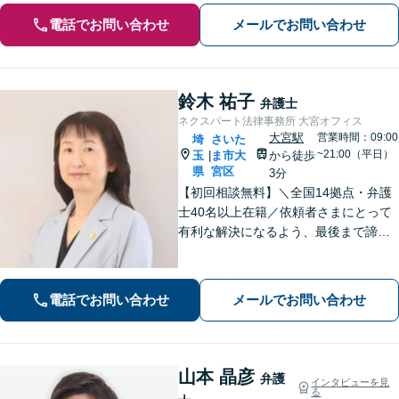
電話でお問い合わせ
メールでお問い合わせ
鈴木 祐子
弁護士
ネクスパート法律事務所 大宮オフィス
大宮駅
営業時間：09:00
埼
さいた
~21:00（平日）
玉
ま市大
から徒歩
|
県
宮区
3分
【初回相談無料】＼全国14拠点・弁護
士40名以上在籍／依頼者さまにとって
有利な解決になるよう、最後まで諦め
ずに闘います！借金問題/離婚・男女問
題/相続/交通事故/刑事事件など、ご相
談ください【夜間・休日対応】
電話でお問い合わせ
メールでお問い合わせ
山本 晶彦
弁護
インタビューを見
る