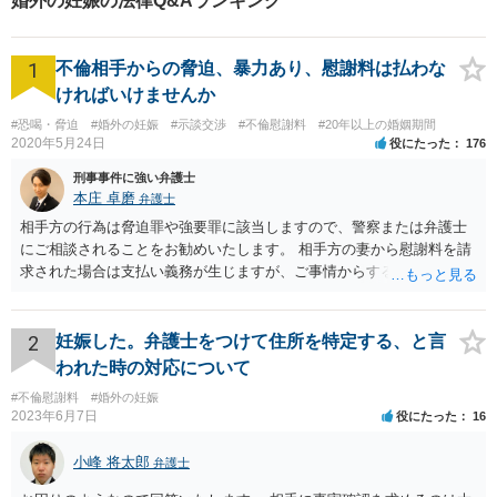
婚外の妊娠の法律Q&Aランキング
1
不倫相手からの脅迫、暴力あり、慰謝料は払わな
ければいけませんか
#恐喝・脅迫
#婚外の妊娠
#示談交渉
#不倫慰謝料
#20年以上の婚姻期間
2020年5月24日
役にたった
176
刑事事件に強い弁護士
本庄 卓磨
弁護士
相手方の行為は脅迫罪や強要罪に該当しますので、警察または弁護士
にご相談されることをお勧めいたします。 相手方の妻から慰謝料を請
求された場合は支払い義務が生じますが、ご事情からすると減額交渉
をする余地は十分にありそうです。
2
妊娠した。弁護士をつけて住所を特定する、と言
われた時の対応について
#不倫慰謝料
#婚外の妊娠
2023年6月7日
役にたった
16
小峰 将太郎
弁護士