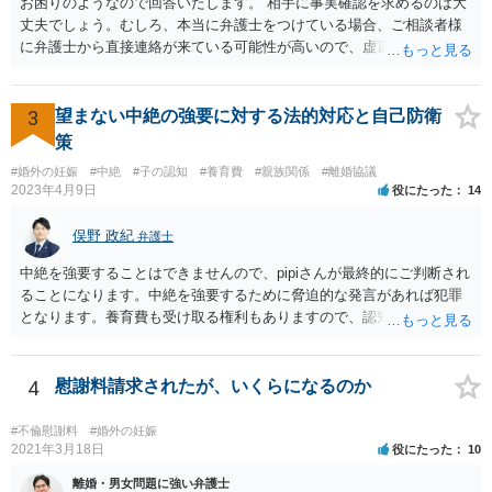
お困りのようなので回答いたします。 相手に事実確認を求めるのは大
丈夫でしょう。むしろ、本当に弁護士をつけている場合、ご相談者様
に弁護士から直接連絡が来ている可能性が高いので、虚言の可能性も
確かにあります。 弁護士は身分や素性を非公開する意味はないので、
相手にそのことを聞くことに問題はありません。 逆に本当に弁護士を
つけているような場合はこちらも、弁護士に相談した方がよいかと考
3
望まない中絶の強要に対する法的対応と自己防衛
えます。 ご参考になれば幸いです。
策
#婚外の妊娠
#中絶
#子の認知
#養育費
#親族関係
#離婚協議
2023年4月9日
役にたった
14
俣野 政紀
弁護士
中絶を強要することはできませんので、pipiさんが最終的にご判断され
ることになります。中絶を強要するために脅迫的な発言があれば犯罪
となります。養育費も受け取る権利もありますので、認知等につきお
相手がきちんと対応しないのであれば弁護士にご相談されることをお
勧めします。
4
慰謝料請求されたが、いくらになるのか
#不倫慰謝料
#婚外の妊娠
2021年3月18日
役にたった
10
離婚・男女問題に強い弁護士