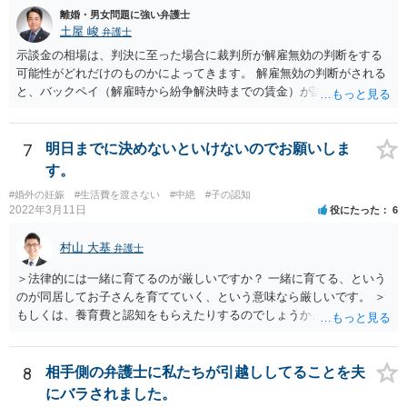
離婚・男女問題に強い弁護士
土屋 峻
弁護士
示談金の相場は、判決に至った場合に裁判所が解雇無効の判断をする
可能性がどれだけのものかによってきます。 解雇無効の判断がされる
と、バックペイ（解雇時から紛争解決時までの賃金）が認められるの
で、解雇無効の判断をする可能性が高ければバックペイ＋解決金が基
準となります。解決金の基準は、半年から１年程度の賃金相当額くら
いだと思います。 この件は、弁護士に具体的な内容について、ご相談
7
明日までに決めないといけないのでお願いしま
された方がよい事案だと考えます。
す。
#婚外の妊娠
#生活費を渡さない
#中絶
#子の認知
2022年3月11日
役にたった
6
村山 大基
弁護士
＞法律的には一緒に育てるのが厳しいですか？ 一緒に育てる、という
のが同居してお子さんを育てていく、という意味なら厳しいです。 ＞
もしくは、養育費と認知をもらえたりするのでしょうか、 相手が認知
を拒む場合、調停や裁判などの手続きで認知を求める必要がありま
す。 また、認知されたことを前提に、父親として子を養う義務があり
ますので、 養育費を請求できます。 ただ、極端な話相手に収入がなか
8
相手側の弁護士に私たちが引越ししてることを夫
ったり、行方不明だったりすると、実際上の回収が難しい可能性はあ
にバラされました。
ります。