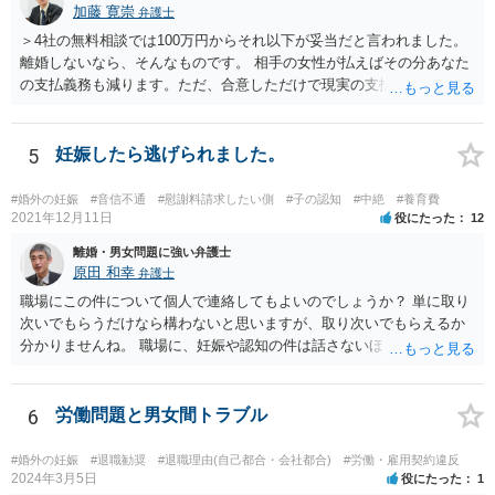
加藤 寛崇
弁護士
＞4社の無料相談では100万円からそれ以下が妥当だと言われました。
離婚しないなら、そんなものです。 相手の女性が払えばその分あなた
の支払義務も減ります。ただ、合意しただけで現実の支払がないなら
減りません。
5
妊娠したら逃げられました。
#婚外の妊娠
#音信不通
#慰謝料請求したい側
#子の認知
#中絶
#養育費
2021年12月11日
役にたった
12
離婚・男女問題に強い弁護士
原田 和幸
弁護士
職場にこの件について個人で連絡してもよいのでしょうか？ 単に取り
次いでもらうだけなら構わないと思いますが、取り次いでもらえるか
分かりませんね。 職場に、妊娠や認知の件は話さないほうがよいと思
います。 それとも弁護士を通すべきなのでしょうか？ 相談者で対応が
難しいと思われれば、弁護士に入ってもらうことも検討されてくださ
い。 一度、お近くの弁護士に相談されてみてもよいと思います。
6
労働問題と男女間トラブル
#婚外の妊娠
#退職勧奨
#退職理由(自己都合・会社都合)
#労働・雇用契約違反
2024年3月5日
役にたった
1