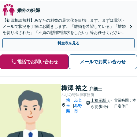
婚外の妊娠
【初回相談無料】あなたの利益の最大化を目指します。まずは電話・
メールで状況を丁寧にお聞きします。「離婚を希望している」「離婚
を切り出された」「不貞の慰謝料請求をしたい」等お任せください。
【リーズナブルな料金設定】
料金表を見る
電話でお問い合わせ
メールでお問い合わせ
樺澤 裕之
弁護士
ふじみ野法律事務所
埼
ふじ
上福岡駅
か
営業時間：本
玉
み野
|
日定休日
ら徒歩8分
県
市