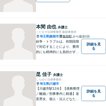
本間 由也
弁護士
こだまや法律事務所 飯能事務所
埼玉県
飯能市
飯能駅
から徒歩1分
|
紛争・トラブルは、初期段階
詳細を見
で対応することにより、費用
る
的にも精神的にも負担がずっ
と軽くなります。 さらに言え
ば、紛争・トラブルの「予
防」こそ、重要なのです。ぜ
ひ一度ご相談ください。
昆 佳子
弁護士
しらゆり法律事務所
埼玉県
川越市
|
【川越市駅12分】【債務整理
詳細を見
／離婚／刑事事件に精通】老
る
若男女、個人・法人どなたか
らのご相談もお待ちしていま