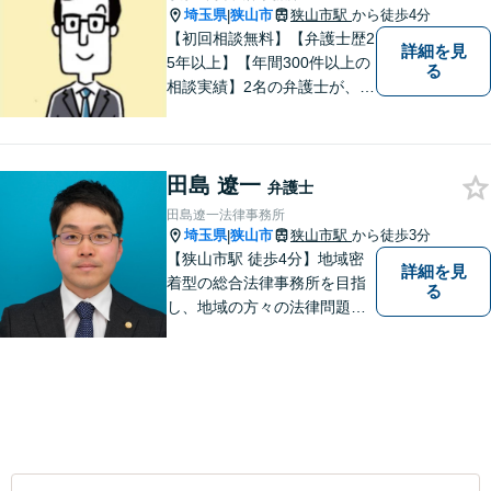
埼玉県
狭山市
狭山市駅
から徒歩4分
|
【初回相談無料】【弁護士歴2
詳細を見
5年以上】【年間300件以上の
る
相談実績】2名の弁護士が、さ
まざまな問題を解決します！
【離婚】不倫の慰謝料請求、
財産分与、養育費など、ご相
田島 遼一
談ください【相続】税理士や
弁護士
司法書士などと連携し、複雑
田島遼一法律事務所
な案件も対応。【狭山市駅4
埼玉県
狭山市
狭山市駅
から徒歩3分
|
分】
【狭山市駅 徒歩4分】地域密
詳細を見
着型の総合法律事務所を目指
る
し、地域の方々の法律問題を
迅速かつ良い解決に導けるよ
う最善を尽くします。 法律問
題でお悩みのことがあればお
気軽にご相談ください。