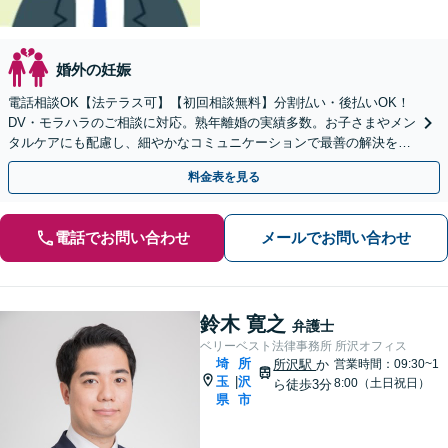
婚外の妊娠
電話相談OK【法テラス可】【初回相談無料】分割払い・後払いOK！
DV・モラハラのご相談に対応。熟年離婚の実績多数。お子さまやメン
タルケアにも配慮し、細やかなコミュニケーションで最善の解決を目
指します【休日夜間対応】【上福岡駅8分】
料金表を見る
電話でお問い合わせ
メールでお問い合わせ
鈴木 寛之
弁護士
ベリーベスト法律事務所 所沢オフィス
埼
所
所沢駅
か
営業時間：09:30~1
玉
沢
|
8:00（土日祝日）
ら徒歩3分
県
市