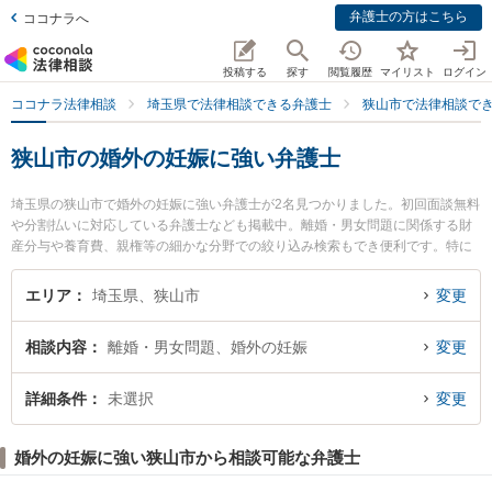
弁護士の方はこちら
ココナラへ
投稿する
探す
閲覧履歴
マイリスト
ログイン
ココナラ法律相談
埼玉県で法律相談できる弁護士
狭山市で法律相談で
狭山市の婚外の妊娠に強い弁護士
埼玉県の狭山市で婚外の妊娠に強い弁護士が2名見つかりました。初回面談無料
や分割払いに対応している弁護士なども掲載中。離婚・男女問題に関係する財
産分与や養育費、親権等の細かな分野での絞り込み検索もでき便利です。特に
小原・岡本法律事務所の岡本 聡治弁護士や田島遼一法律事務所の田島 遼一弁護
士のプロフィール情報や弁護士費用、強みなどが注目されています。『狭山市
エリア
埼玉県、狭山市
変更
で土日や夜間に発生した婚外の妊娠のトラブルを今すぐに弁護士に相談した
い』『婚外の妊娠のトラブル解決の実績豊富な近くの弁護士を検索したい』
相談内容
離婚・男女問題、婚外の妊娠
変更
『初回相談無料で婚外の妊娠を法律相談できる狭山市内の弁護士に相談予約し
たい』などでお困りの相談者さんにおすすめです。
詳細条件
未選択
変更
婚外の妊娠に強い狭山市から相談可能な弁護士