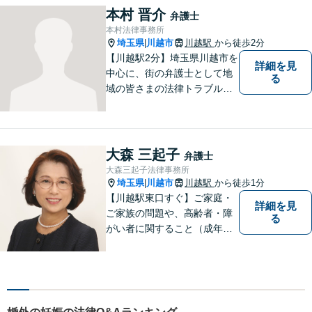
本村 晋介
弁護士
本村法律事務所
埼玉県
川越市
川越駅
から徒歩2分
|
【川越駅2分】埼玉県川越市を
詳細を見
中心に、街の弁護士として地
る
域の皆さまの法律トラブル解
決をお手伝いしております。
迅速かつ丁寧な対応を心がけ
ております。 お一人で悩まず
どうぞお気軽にご相談くださ
大森 三起子
弁護士
い。
大森三起子法律事務所
埼玉県
川越市
川越駅
から徒歩1分
|
【川越駅東口すぐ】ご家庭・
詳細を見
ご家族の問題や、高齢者・障
る
がい者に関すること（成年後
見制度、虐待など）、犯罪被
害者の支援などに取り組んで
います。お気軽にご相談下さ
い。