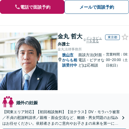
電話で面談予約
メールで面談予約
金丸 哲大
東京都
インタビュ
ーを見る
弁護士
金丸法律事務所
営業時間：08:
狭山市
面談方法(対面・
からも相
電話・ビデオな
00~20:00（土
談受付中
ど)は応相談
日祝日）
婚外の妊娠
【関東エリア対応】【初回相談無料】【法テラス】DV・モラハラ被害
／不貞の慰謝料請求／親権・面会交流など、離婚・男女問題のお悩み
はお任せください。依頼者さまのご意向やお子さまの未来を第一に、