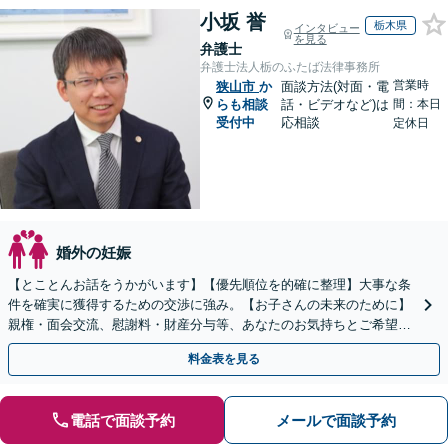
小坂 誉
栃木県
インタビュー
を見る
弁護士
弁護士法人栃のふたば法律事務所
営業時
狭山市
か
面談方法(対面・電
らも相談
話・ビデオなど)は
間：本日
受付中
応相談
定休日
婚外の妊娠
【とことんお話をうかがいます】【優先順位を的確に整理】大事な条
件を確実に獲得するための交渉に強み。【お子さんの未来のために】
親権・面会交流、慰謝料・財産分与等、あなたのお気持ちとご希望を
聞かせてください！【完全個室／子連れ相談可】
料金表を見る
電話で面談予約
メールで面談予約