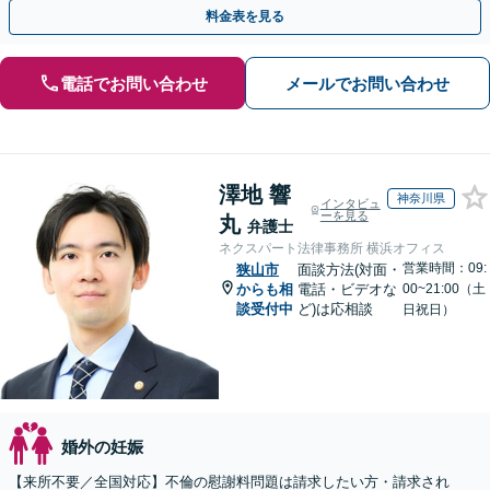
最善の解決へ向けてサポートいたします【子連れ相談】
料金表を見る
電話でお問い合わせ
メールでお問い合わせ
澤地 響
神奈川県
インタビュ
ーを見る
丸
弁護士
ネクスパート法律事務所 横浜オフィス
営業時間：09:
狭山市
面談方法(対面・
からも相
電話・ビデオな
00~21:00（土
談受付中
ど)は応相談
日祝日）
婚外の妊娠
【来所不要／全国対応】不倫の慰謝料問題は請求したい方・請求され