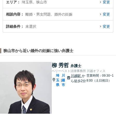
エリア
埼玉県、狭山市
変更
相談内容
離婚・男女問題、婚外の妊娠
変更
詳細条件
未選択
変更
狭山市から近い婚外の妊娠に強い弁護士
柳 秀哲
弁護士
ベリーベスト法律事務所 川越オフィス
埼
川
川越駅
か
営業時間：09:30~1
玉
越
|
8:00（土日祝日）
ら徒歩2分
県
市