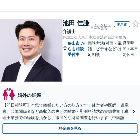
池田 佳謙
東京都
インタビュ
ーを見る
弁護士
弁護士法人東日本総合法律会計事務所
営業時
狭山市
か
面談方法(対面・電
らも相談
話・ビデオなど)は
間：本日
受付中
応相談
定休日
婚外の妊娠
【即日相談可】本気で離婚したい方の味方です！経営者や医師、資産
家、芸能関係者など高収入の夫との離婚・慰謝料請求の実績豊富！税
理士業務での経験を活かし、徹底的な財産調査を行います【中国語対
応可】
料金表を見る