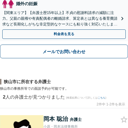
婚外の妊娠
【関東エリア】【弁護士歴15年以上】不貞の慰謝料請求の減額に注
力。父親の親権や有責配偶者の離婚請求、算定表とは異なる養育費請
求など長期化しがちな非定型的なケースにも粘り強く対応いたしま
す。【初回相談30分無料】【休日・夜間相談可】
料金表を見る
メールでお問い合わせ
狭山市に所在する弁護士
狭山市の事務所等での面談予約が可能です。
2
人の弁護士が見つかりました
(検索結果について詳しくは
こちら
)
2件中 1-2件を表示
岡本 聡治
弁護士
小原・岡本法律事務所