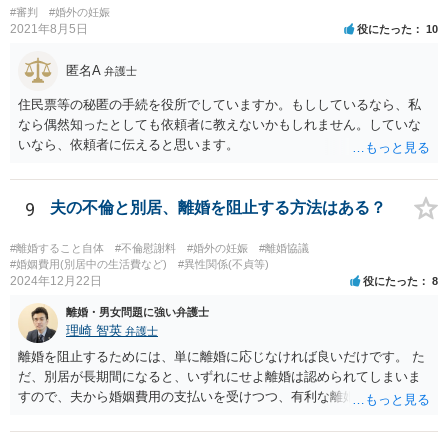
#審判
#婚外の妊娠
2021年8月5日
役にたった
10
匿名A
弁護士
住民票等の秘匿の手続を役所でしていますか。もししているなら、私
なら偶然知ったとしても依頼者に教えないかもしれません。していな
いなら、依頼者に伝えると思います。
9
夫の不倫と別居、離婚を阻止する方法はある？
#離婚すること自体
#不倫慰謝料
#婚外の妊娠
#離婚協議
#婚姻費用(別居中の生活費など)
#異性関係(不貞等)
2024年12月22日
役にたった
8
離婚・男女問題に強い弁護士
理崎 智英
弁護士
離婚を阻止するためには、単に離婚に応じなければ良いだけです。 た
だ、別居が長期間になると、いずれにせよ離婚は認められてしまいま
すので、夫から婚姻費用の支払いを受けつつ、有利な離婚条件での離
婚を目指すというのが現実的な方策かと考えます。