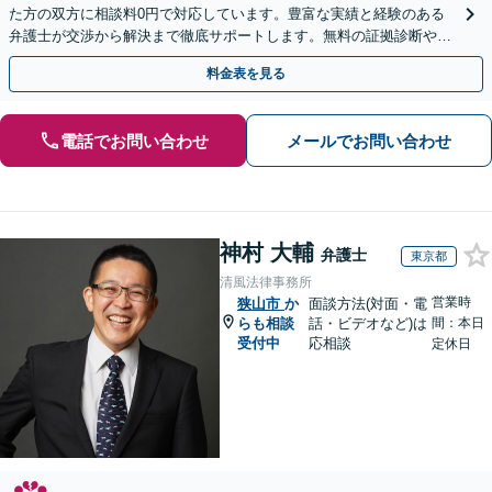
た方の双方に相談料0円で対応しています。豊富な実績と経験のある
弁護士が交渉から解決まで徹底サポートします。無料の証拠診断や着
手金の返還保証もありますので安心してご相談ください。
料金表を見る
電話でお問い合わせ
メールでお問い合わせ
神村 大輔
弁護士
東京都
清風法律事務所
営業時
狭山市
か
面談方法(対面・電
らも相談
話・ビデオなど)は
間：本日
受付中
応相談
定休日