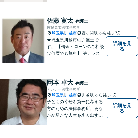
す！依頼者様の安堵されたお
顔や笑顔、感謝のお言葉が私
の喜びです。お困りの際はお
佐藤 寛太
弁護士
早めにご相談ください！【完
佐藤寛太法律事務所
全個室対応】
埼玉県
川越市
霞ヶ関駅
から徒歩2分
|
★埼玉県川越市の弁護士で
詳細を見
す。 【借金・ローンのご相談
る
は何度でも無料】 法テラス契
約事務所です。 ホームページ
はこちら↓ http://www.kanta-la
w.com/
岡本 卓大
弁護士
アレテー法律事務所
埼玉県
川越市
川越駅
から徒歩1分
|
子どもの幸せを第一に考える
詳細を見
方のための法律事務所。あな
る
たが新たな人生を歩み出すた
めのサポートを。