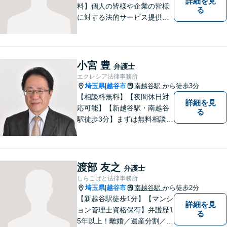
詳細を見
料】個人の皆様や企業の皆様
る
に対する法的サービス提供に
誠実に取り組んでいきたいと
考えております。刑事事件／
民事事件／家事事件／企業法
務など、幅広く対応します。
小宮 豊
弁護士
【当日／夜間／休日対応可】
エクレシア法律事務所
お気軽にご相談ください。
埼玉県
越谷市
南越谷駅
から徒歩3分
|
【相談料無料】【夜間休日対
詳細を見
応可能】【新越谷駅・南越谷
る
駅徒歩3分】まずは無料相談
（離婚を除く）でじっくりと
お話をうかがいます。
渡部 友之
弁護士
しらこばと法律事務所
埼玉県
越谷市
南越谷駅
から徒歩2分
|
【新越谷駅徒歩1分】【マンシ
詳細を見
ョン管理士資格保有】弁護歴1
る
5年以上！離婚／遺産分割／刑