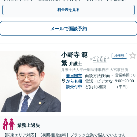
約書や就業規則のリーガルチェックなど
料金表を見る
メールで面談予約
小野寺 範
埼玉県
インタビュ
ーを見る
繁
弁護士
弁護士法人平松剛法律事務所 大宮事務所
営業時間：0
春日部市
面談方法(対面・
からも相
電話・ビデオな
9:00~20:00
談受付中
ど)は応相談
（平日）
業務上過失
【関東エリア対応】【初回相談無料】ブラック企業で悩んでいません