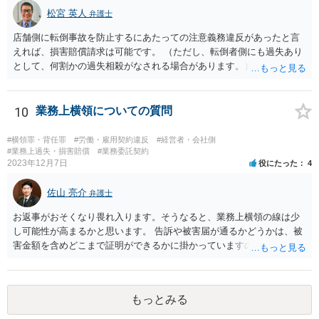
松宮 英人
弁護士
店舗側に転倒事故を防止するにあたっての注意義務違反があったと言
えれば、損害賠償請求は可能です。 （ただし、転倒者側にも過失あり
として、何割かの過失相殺がなされる場合があります。） 注意義務違
反の有無は、当時の個別具体的な事情により判断されます。 例えば、
床材等の性質、清掃により濡れるなどしてどの程度滑りやすくなって
いたか（清掃の仕方）、当日の天候、店内の混雑具合や客の動線、店
10
業務上横領についての質問
員による注意喚起の有無、過去に同様の事故があったか否か…などな
ど、様々な要素を見ていく必要があります。 一度弁護士にご相談され
#横領罪・背任罪
#労働・雇用契約違反
#経営者・会社側
ることをオススメします。 なお、治療費も損害賠償に含まれますが、
#業務上過失・損害賠償
#業務委託契約
2023年12月7日
役にたった
4
慰謝料など、具体的な損害賠償算定の仕方についても、ご相談なさる
とよいと思います。 お大事になさってください。
佐山 亮介
弁護士
お返事がおそくなり畏れ入ります。そうなると、業務上横領の線は少
し可能性が高まるかと思います。 告訴や被害届が通るかどうかは、被
害金額を含めどこまで証明ができるかに掛かっていますので、一度直
接面談等で資料を交えながらご相談されることをおすすめします。
もっとみる