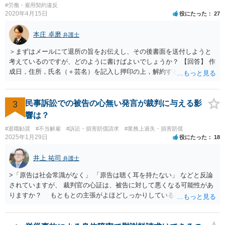
#労働・雇用契約違反
2020年4月15日
役にたった
27
本庄 卓磨
弁護士
＞まずはメールにて退所の旨をお伝えし、その後書面を送付しようと
考えているのですが、どのように書けばよいでしょうか？ 【回答】 作
成日，住所，氏名（＋芸名）を記入し押印の上，解約する旨を伝える
内容を記載してください。 ＞私のような場合は損害賠償を請求される
ようなことはありますでしょうか？ 【回答】 特にないと思われます
が，仮に請求された場合はそれが「損害」に該当するのか検討するこ
3
民事訴訟での被告の心無い発言が裁判に与える影
とになります。 ＞また、事務所をやめる際、「退所後しばらく芸能活
響は？
動禁止」「活動するなら名前を変える」ことを事務所側から要求され
#退職勧奨
#不当解雇
#訴訟・損害賠償請求
#業務上過失・損害賠償
たという事例を聞いたことがあります。所属する際にいただいた契約
2025年1月29日
役にたった
18
書にはそのようなことは書いていないのですが、仮にこれらを要求さ
れた場合には断ることは可能なのでしょうか？ 【回答】 契約書に記載
井上 祐司
弁護士
がないのであれば，断ることができる可能性があります。 もし上記の
ような要求をされた場合は，その根拠を明示してもらってください。
>「原告は社会常識がなく」 「原告は聴く耳を持たない」 などと反論
されていますが、 裁判官の心証は、被告に対して悪くなる可能性があ
りますか？ もともとの主張がよほどしっかりしている書面でなけれ
ば、一般的に心証は悪くなるだろうと思います。 ただし、最終的な
勝ち負けは、法律構成に必要な事実の主張と証拠の的確さに尽きま