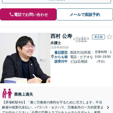
電話でお問い合わせ
メールで面談予約
西村 公寿
東京都
インタビュ
ーを見る
弁護士
法律事務所錦
営業時間：1
春日部市
面談方法(対面・
からも相
電話・ビデオな
0:00~19:00
談受付中
ど)は応相談
（平日）
業務上過失
【茅場町駅4分】「働く労働者の権利を守るために尽力します」不当
解雇や残業代未払い、パワハラ・セクハラ、労働条件の一方的変更ま
でお任せください「企業の労務トラブルをトータルサポート」雇用契