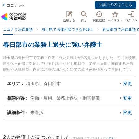
弁護士の方はこちら
ココナラへ
投稿する
探す
閲覧履歴
マイリスト
ログイン
ココナラ法律相談
埼玉県で法律相談できる弁護士
春日部市で法律相談
春日部市の業務上過失に強い弁護士
埼玉県の春日部市で業務上過失に強い弁護士が2名見つかりました。初回面談無
料や休日面談に対応している弁護士なども掲載中。労働・雇用に関係する不当
解雇や退職勧奨、内定取消等の細かな分野での絞り込み検索もでき便利です。
特に水戸貴之法律事務所の水戸 貴之弁護士ややまぐち法律事務所の山口 翔一弁
護士のプロフィール情報や弁護士費用、強みなどが注目されています。『春日
エリア
埼玉県、春日部市
変更
部市で土日や夜間に発生した業務上過失のトラブルを今すぐに弁護士に相談し
たい』『業務上過失のトラブル解決の実績豊富な近くの弁護士を検索したい』
相談内容
労働・雇用、業務上過失・損害賠償
変更
『初回相談無料で業務上過失を法律相談できる春日部市内の弁護士に相談予約
したい』などでお困りの相談者さんにおすすめです。
詳細条件
未選択
変更
2
人の弁護士が見つかりました
(検索結果について詳しくは
こちら
)