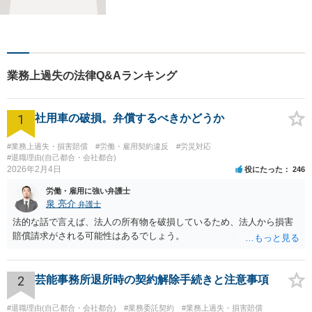
事事件で多数の実績あり！一
人でも多くの方に感謝してい
ただけるよう、誠心誠意取り
組みます。お困りごとはお気
軽にご相談ください！【法テ
業務上過失の法律Q&Aランキング
ラス歓迎】
1
社用車の破損。弁償するべきかどうか
#業務上過失・損害賠償
#労働・雇用契約違反
#労災対応
#退職理由(自己都合・会社都合)
2026年2月4日
役にたった
246
労働・雇用に強い弁護士
泉 亮介
弁護士
法的な話で言えば、法人の所有物を破損しているため、法人から損害
賠償請求がされる可能性はあるでしょう。
2
芸能事務所退所時の契約解除手続きと注意事項
#退職理由(自己都合・会社都合)
#業務委託契約
#業務上過失・損害賠償