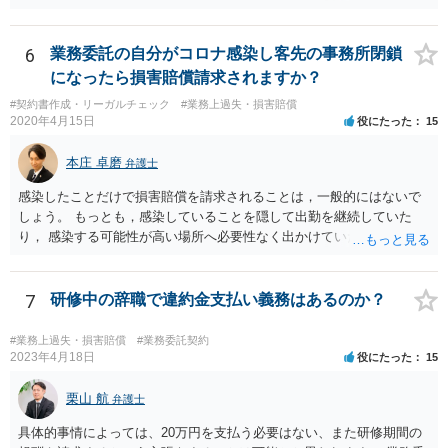
を医師の診断書で証拠として提出しても慰謝料は変わらないですか？
万が一、慰謝料請求が認められるにしても金額としては微々たるもの
かと思いますが、依頼する弁護士に詳細を説明したうえで指示を仰い
6
業務委託の自分がコロナ感染し客先の事務所閉鎖
だ方がいいかと思います。
になったら損害賠償請求されますか？
#契約書作成・リーガルチェック
#業務上過失・損害賠償
2020年4月15日
役にたった
15
本庄 卓磨
弁護士
感染したことだけで損害賠償を請求されることは，一般的にはないで
しょう。 もっとも，感染していることを隠して出勤を継続していた
り， 感染する可能性が高い場所へ必要性なく出かけていたりした場合
など， 感染者の責任が大きいといえる場合には，損害賠償を請求され
るリスクがあり得ると思います。 もし事業所閉鎖になった場合には損
害が大きくなりますので，注意が必要ですね。
7
研修中の辞職で違約金支払い義務はあるのか？
#業務上過失・損害賠償
#業務委託契約
2023年4月18日
役にたった
15
栗山 航
弁護士
具体的事情によっては、20万円を支払う必要はない、また研修期間の