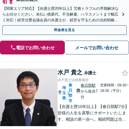
【関東エリア対応】【弁護士歴20年以上】労務トラブルの早期解決な
らお任せください。未払い残業代、不当解雇、ハラスメントまで幅広
く対応！経営法曹会議会員の弁護士が、経営を守るための法的戦略を
提案します【夜間や休日相談も対応可能】
料金表を見る
電話でお問い合わせ
メールでお問い合わせ
水戸 貴之
弁護士
水戸貴之法律事務所
春
春日部駅
営業時間：09:30~
埼
日
18:30（平日）
から徒歩7
玉
|
部
分
県
市
【弁護士歴10年以上】【春日部駅7分】
皆様の人生を真摯にサポートいたしま
す。相談の第一歩へ。相続問題は当事
者同士ではなく弁護士を挟みましょ