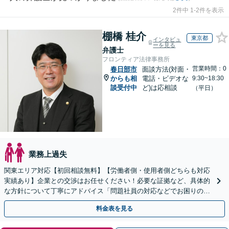
2件中 1-2件を表示
棚橋 桂介
東京都
インタビュ
ーを見る
弁護士
フロンティア法律事務所
営業時間：0
春日部市
面談方法(対面・
からも相
電話・ビデオな
9:30~18:30
談受付中
ど)は応相談
（平日）
業務上過失
関東エリア対応【初回相談無料】【労働者側・使用者側どちらも対応
実績あり】企業との交渉はお任せください！必要な証拠など、具体的
な方針について丁寧にアドバイス「問題社員の対応などでお困りの企
業さまも、ぜひご相談ください」【休日・夜間相談可】
料金表を見る