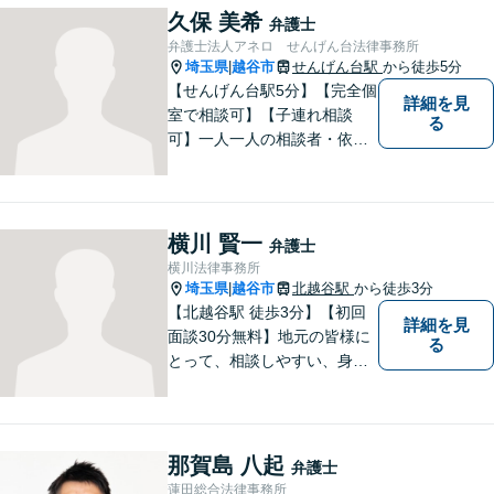
金、 労働、企業法務など、多
久保 美希
弁護士
岐に渡る分野に精通していま
弁護士法人アネロ せんげん台法律事務所
す。お困りごとはお気軽にご
埼玉県
越谷市
せんげん台駅
から徒歩5分
|
連絡ください。
【せんげん台駅5分】【完全個
詳細を見
室で相談可】【子連れ相談
る
可】一人一人の相談者・依頼
者に真摯に向き合うことを大
切にしています。相談にお越
しくださった方々のお悩みを
適切かつ速やかに解決いたし
横川 賢一
弁護士
ます。 お気軽にご相談くださ
横川法律事務所
い。
埼玉県
越谷市
北越谷駅
から徒歩3分
|
【北越谷駅 徒歩3分】【初回
詳細を見
面談30分無料】地元の皆様に
る
とって、相談しやすい、身近
な法律事務所を目指しており
ます。法律問題でお悩みの
方、弁護士にこんなこと相談
してよいのかと迷っている
那賀島 八起
弁護士
方、ぜひ一度ご相談くださ
蓮田総合法律事務所