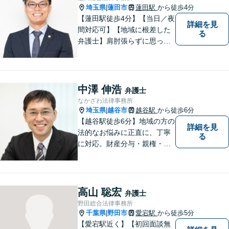
い。
埼玉県
蓮田市
蓮田駅
から徒歩4分
|
【蓮田駅徒歩4分】【当日／夜
詳細を見
間対応可】【地域に根差した
る
弁護士】肩肘張らずに思って
いることや感じていることを
お話しいただき、解決案を一
緒に考えていきましょう。
中澤 伸浩
弁護士
なかざわ法律事務所
埼玉県
越谷市
越谷駅
から徒歩6分
|
【越谷駅徒歩6分】地域の方の
詳細を見
法的なお悩みに正直に、丁寧
る
に対応。財産分与・親権・養
育費・不倫/不貞の慰謝料・個
人/会社/事業の借金・交通事故
の慰謝料/損賠賠償請求など身
近なお困りごとはお気軽にご
高山 聡宏
弁護士
相談ください。
野田総合法律事務所
千葉県
野田市
愛宕駅
から徒歩5分
|
【愛宕駅近く】【初回面談無