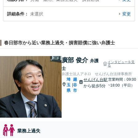
詳細条件
未選択
変更
春日部市から近い業務上過失・損害賠償に強い弁護士
廣部 俊介
弁護
インタビューを見
る
士
弁護士法人アネロ せんげん台法律事務所
埼
越
せんげん台駅
営業時間：09:00
玉
谷
|
~18:00（平日）
から徒歩5分
県
市
業務上過失