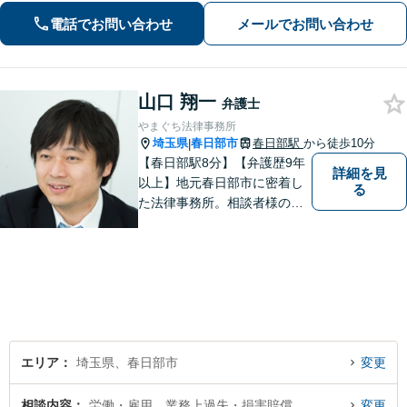
う。交通事故は弁護士登録以来、多数
電話でお問い合わせ
メールでお問い合わせ
の取り扱い経験があります。【当日・
土日祝日・夜間・応相談対応可能】
山口 翔一
弁護士
やまぐち法律事務所
埼玉県
春日部市
春日部駅
から徒歩10分
|
【春日部駅8分】【弁護歴9年
詳細を見
以上】地元春日部市に密着し
る
た法律事務所。相談者様のお
気持ち、ご希望を尊重し、最
大限の利益をお返しできるよ
う尽力します。休日・夜間相
談も受け付けています。ぜひ
一度ご相談を！【初回相談無
料】
エリア
埼玉県、春日部市
変更
相談内容
労働・雇用、業務上過失・損害賠償
変更