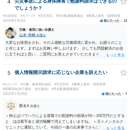
す。その意味では「無益的記載事項」です。 法律的に全く意味がな
4
労災事故による身体障害で慰謝料請求はできるの
い主張で、過度に攻撃的な文章ですから、少なくとも記載する必要は
でしょうか？
全くない事項です。 こういったことが記載された場合には、完全ス
#労災対応
#セクハラ
#労災対応
#安全配慮義務違反
#業務上過失・損害賠償
ルーする方が印象はよいのが普通です。
2024年1月4日
役にたった
13
労働・雇用に強い弁護士
山本 恭輔
弁護士
大変なお怪我をされ、その上過酷な労働環境に置かれ、お困りのこと
と存じます。まずはお見舞い申し上げます。 少しでも問題解決のお役
に立てればと思い、ご質問にお答えさせていただきます。 ご相談者の
具体的な会社内での立場や入手可能な証拠資料にもよりますが、お怪
我に関しては労災保険からの給付や会社からの損害賠償が、過重労働
に関しては未払残業代の支払が受けられる可能性がある事案とお見受
5
個人情報開示請求に応じない企業を訴えたい
けします。 請求が認められる可能性や採るべき手続を検討するには、
様々な事情のヒアリングや証拠資料の検討が必要になるため、今後の
#セクハラ
#労働・雇用契約違反
#労災対応
#業務上過失・損害賠償
方針の検討も含め、一度面談にて法律相談をされることをおすすめし
#退職理由(自己都合・会社都合)
#安全配慮義務違反
2022年7月29日
役にたった
7
ます。
匿名A
弁護士
＞例えばパワハラによる退職での慰謝料の相場が50～100万円だとする
と、ほぼ着手金と成功報酬で消えてしまいますね。 ＞元々メンタルク
リニックに通院していて、今回の一連の出来事でさらに悪化した事実