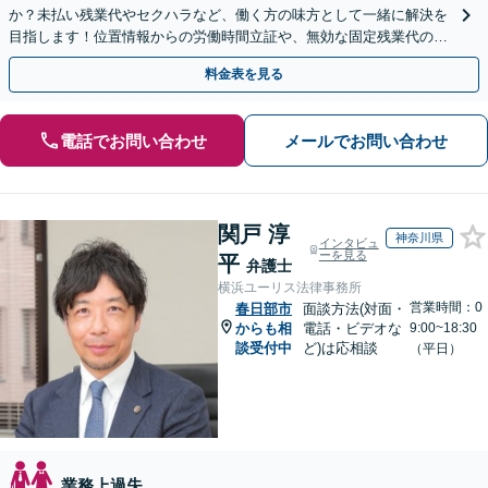
か？未払い残業代やセクハラなど、働く方の味方として一緒に解決を
目指します！位置情報からの労働時間立証や、無効な固定残業代の調
査もお任せください。【夜間や休日相談可】
料金表を見る
電話でお問い合わせ
メールでお問い合わせ
関戸 淳
神奈川県
インタビュ
ーを見る
平
弁護士
横浜ユーリス法律事務所
営業時間：0
春日部市
面談方法(対面・
からも相
電話・ビデオな
9:00~18:30
談受付中
ど)は応相談
（平日）
業務上過失