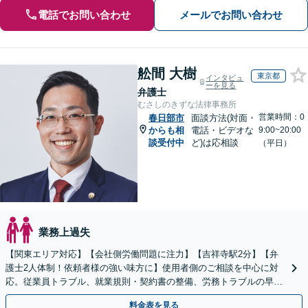
電話でお問い合わせ
メールでお問い合わせ
舩間 大樹
東京都
インタビュ
ーを見る
弁護士
むさしのきずな法律事務所
営業時間：0
春日部市
面談方法(対面・
からも相
電話・ビデオな
9:00~20:00
談受付中
ど)は応相談
（平日）
業務上過失
【関東エリア対応】【会社側労働問題に注力】【吉祥寺駅2分】【弁
護士2人体制！依頼者様の強い味方に】使用者側のご相談を中心に対
応。従業員トラブル、就業規則・契約書の整備、労務トラブルの早期
解決・防止に努めます。
料金表を見る