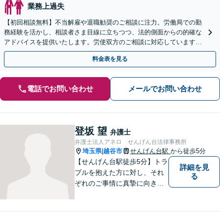
業務上過失
【初回相談無料】不当解雇や退職勧奨のご相談に注力。労働局での勤
務経験を活かし、相談者さま目線に立ちつつ、法的側面からの的確な
アドバイスを提供いたします。労使双方のご相談に対応しています
【完全個室で対応】【せんげん台駅5分】
料金表を見る
電話でお問い合わせ
メールでお問い合わせ
登坂 望
弁護士
弁護士法人アネロ せんげん台法律事務所
埼玉県
越谷市
せんげん台駅
から徒歩5分
|
【せんげん台駅徒歩5分】トラ
詳細を見
ブルを抱えた方に対し、それ
る
ぞれのご事情に真摯に向き合
い、一つ一つの事件に対して
誠実に対応してまいります。
離婚、相続、交通事故、借