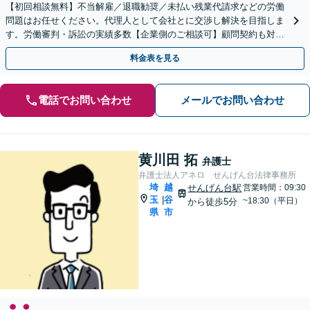
【初回相談無料】不当解雇／退職勧奨／未払い残業代請求などの労働
問題はお任せください。代理人として会社とに交渉し解決を目指しま
す。労働審判・訴訟の実績多数【企業側のご相談可】顧問契約も対応
します【せんげん台駅5分】
料金表を見る
電話でお問い合わせ
メールでお問い合わせ
黄川田 拓
弁護士
弁護士法人アネロ せんげん台法律事務所
埼
越
せんげん台駅
営業時間：09:30
玉
谷
|
~18:30（平日）
から徒歩5分
県
市