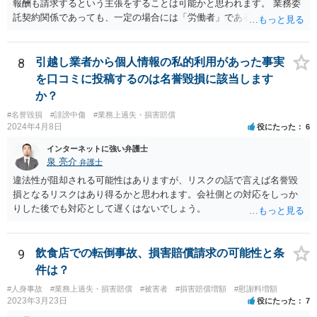
報酬も請求するという主張をすることは可能かと思われます。 業務委
託契約関係であっても、一定の場合には「労働者」であるとして労働
基準法が適用されます。「労働者」であるといえる場合とは、使用従
属性が認められる場合、すなわち、①使用者の指揮監督下において労
務の提供をする者であること、②労務に対する対償を支払われる者で
8
引越し業者から個人情報の私的利用があった事実
あることという２つの要件を満たした場合に認められるとされます。
を口コミに投稿するのは名誉毀損に該当します
この判断は、様々な個別的事情に照らして総合的に判断されるもので
か？
す。 「労働者」であるといえる場合、20万円の違約金を予定する規
#名誉毀損
#誹謗中傷
#業務上過失・損害賠償
定は、労働基準法16条違反となります。したがって、「労働者」であ
2024年4月8日
役にたった
6
ると主張し、労働基準法16条を根拠に20万円の支払を拒むことは考え
られます（ただしその場合も、現実に発生した損害分を別途請求され
インターネットに強い弁護士
ることはあり得ます）。 また「労働者」であるといえる場合、研修
泉 亮介
弁護士
期間とはいえ業務として研修への参加が強制されているのであれば、
違法性が阻却される可能性はありますが、リスクの話で言えば名誉毀
研修期間分の報酬も請求できる可能性があります。すなわち、業務と
損となるリスクはあり得るかと思われます。会社側との対応をしっか
の関連性が認められる研修について、それが使用者の明示・黙示の指
りした後でも対応として遅くはないでしょう。
示に基づくもので、その参加が事実上強制されている場合には、労働
時間性が認められ、その分の対価となる賃金を請求し得ます。業務と
の関連性が薄くても労働時間性が認められる場合もあります。研修に
9
飲食店での転倒事故、損害賠償請求の可能性と条
労働時間性が認められる場合、少なくとも最低賃金分で計算した額を
件は？
請求することなどが考えられます。 これらのことは一般論であり、
本件にどうあてはまるのかは具体的な事情を詳しく聞かないと判断で
#人身事故
#業務上過失・損害賠償
#被害者
#損害賠償増額
#慰謝料増額
きないことですので、一度弁護士に相談されてもよいかと思います。
2023年3月23日
役にたった
7