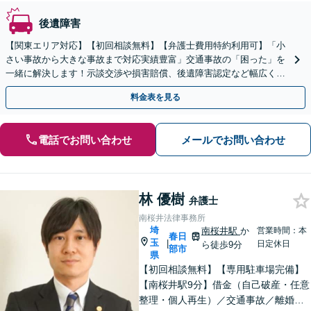
後遺障害
【関東エリア対応】【初回相談無料】【弁護士費用特約利用可】「小
さい事故から大きな事故まで対応実績豊富」交通事故の「困った」を
一緒に解決します！示談交渉や損害賠償、後遺障害認定など幅広く
「不安な気持ちに寄り添ったサポート」【休日・夜間相談可】
料金表を見る
電話でお問い合わせ
メールでお問い合わせ
林 優樹
弁護士
南桜井法律事務所
埼
南桜井駅
か
営業時間：本
春日
玉
|
日定休日
ら徒歩9分
部市
県
【初回相談無料】【専用駐車場完備】
【南桜井駅9分】借金（自己破産・任意
整理・個人再生）／交通事故／離婚／