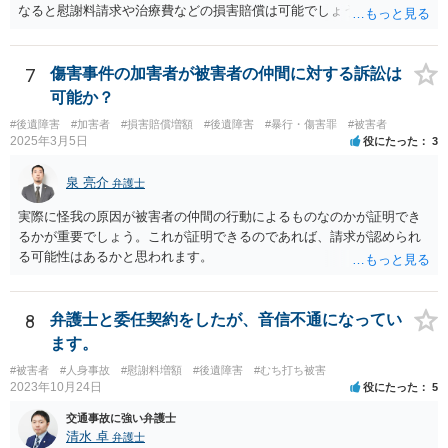
なると慰謝料請求や治療費などの損害賠償は可能でしょう。 整骨院へ
の通院は医師からの指示がない場合は治療に必要な通院と評価されな
い場合が多いです。 また、保険会社から提案される金額は低めに出さ
れることも多いため、その交渉のために弁護士を入れるということも
7
傷害事件の加害者が被害者の仲間に対する訴訟は
考えられるかと思われます。
可能か？
#後遺障害
#加害者
#損害賠償増額
#後遺障害
#暴行・傷害罪
#被害者
2025年3月5日
役にたった
3
泉 亮介
弁護士
実際に怪我の原因が被害者の仲間の行動によるものなのかが証明でき
るかが重要でしょう。これが証明できるのであれば、請求が認められ
る可能性はあるかと思われます。
8
弁護士と委任契約をしたが、音信不通になってい
ます。
#被害者
#人身事故
#慰謝料増額
#後遺障害
#むち打ち被害
2023年10月24日
役にたった
5
交通事故に強い弁護士
清水 卓
弁護士