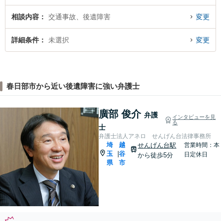
相談内容
交通事故、後遺障害
変更
詳細条件
未選択
変更
春日部市から近い後遺障害に強い弁護士
廣部 俊介
弁護
インタビューを見
る
士
弁護士法人アネロ せんげん台法律事務所
埼
越
せんげん台駅
営業時間：本
玉
谷
|
日定休日
から徒歩5分
県
市