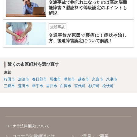
交通事故で物忘れになったのは高次脳機
能障害？慰謝料や等級認定のポイントも
解説
交通事故
交通事故が原因で腰痛に！症状や治し
方、後遺障害認定について解説！
近くの市区町村を選び直す
東部
行田市
加須市
春日部市
羽生市
草加市
越谷市
久喜市
八潮市
三郷市
蓮田市
幸手市
吉川市
白岡市
宮代町
杉戸町
松伏町
ココナラ法律相談について
ココナラ法律相談とは
ご意見・ご要望