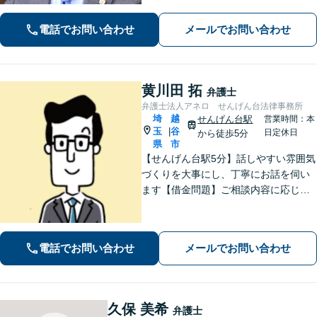
多くの実績。悩み事は一人で抱え込ま
ずご相談ください【完全個室】【せん
電話でお問い合わせ
メールでお問い合わせ
げん台駅より徒歩5分】
黄川田 拓
弁護士
弁護士法人アネロ せんげん台法律事務所
埼
越
せんげん台駅
営業時間：本
玉
谷
|
日定休日
から徒歩5分
県
市
【せんげん台駅5分】話しやすい雰囲気
づくりを大事にし、丁寧にお話を伺い
ます【借金問題】ご相談内容に応じて
チームで対応。あらゆる借金問題に幅
広く対応可能【労働問題】労働局での
勤務経験を活かし、相談者さま目線に
電話でお問い合わせ
メールでお問い合わせ
立った的確なアドバイスを【初回相談
無料】
久保 美希
弁護士