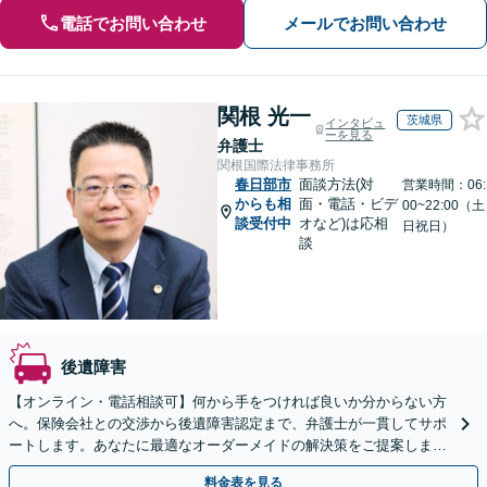
電話でお問い合わせ
メールでお問い合わせ
関根 光一
茨城県
インタビュ
ーを見る
弁護士
関根国際法律事務所
春日部市
面談方法(対
営業時間：06:
からも相
面・電話・ビデ
00~22:00（土
談受付中
オなど)は応相
日祝日）
談
後遺障害
【オンライン・電話相談可】何から手をつければ良いか分からない方
へ。保険会社との交渉から後遺障害認定まで、弁護士が一貫してサポ
ートします。あなたに最適なオーダーメイドの解決策をご提案しま
す。まずはご相談ください。
料金表を見る