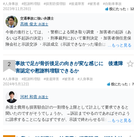
#人身事故
#慰謝料増額
#損害賠償増額
#後遺障害
#被害者
#自動車事故
2023年11月28日
役にたった
12
交通事故に強い弁護士
髙橋 俊太
弁護士
今後の進行としては、 ・警察による聞き取り調査 ・加害者の起訴（あ
るいは不起訴の決定） ・刑事裁判において量刑決定 ・加害者側任意保
険会社と示談交渉 ・示談成立（示談できなかった場合は裁判） となり
ます。なお、警察では、お母様の生前のご様子やご遺族の被害感情、
加害者に対する処罰感情など尋ねられるはずですので、率直にお答え
になるとよいと思います。
2
事故で足が骨折後足の向きが変な感じに 後遺障
害認定や慰謝料増額できるか
#人身事故
#慰謝料増額
#後遺障害
#被害者
#人身事故
2024年5月12日
役にたった
7
河村 和貴
弁護士
弁護士費用も損害額合計の一割増を上限として計上して要求できると
聞いたのですがそうでしょうか。 →訴訟までやるのであればそのよう
に請求することになるはずですが、示談で終わらせる場合には、そこ
は譲歩させられることが多いように思います。 LAC基準の弁護士さん
ならほとんど充足できるか多くが返ってくるイメージなので頼むのも