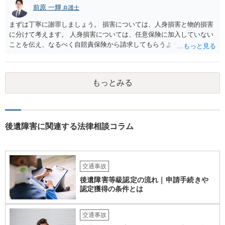
前原 一輝
弁護士
まずは丁寧に謝罪しましょう。 損害については、人身損害と物的損害
に分けて考えます。 人身損害については、任意保険に加入していない
ことを伝え、なるべく自賠責保険から請求してもらうようお願いして
ください。 また、治療については、健康保険を使ってもらうようにお
願いしてください。 物的損害については、請求の根拠を精査する必要
があり、写真や見積書を送ってもらい、請求金額が正当化をちゃんと
もっとみる
チェックする必要があります。 相談者様の資力がどれだけあるのかは
分かりませんが、資力に応じた対応をして行くほかありません。 訴訟
にならないようにするには、被害者の納得するような金額を提示する
しかありません。ご相談者様の誠意が伝わっているかや、 被害者のキ
ャラクターの問題もあるので、どうすればよいのかという正解はあり
後遺障害に関連する法律相談コラム
ません。どのように対応しても、訴訟に持っていく人もいます。 一人
で交渉をすることは相当大変だと思うので、弁護士に面談のうえ、場
合によっては交渉を任せた方がいいかもしれません。
交通事故
後遺障害等級認定の流れ｜申請手続きや
認定獲得の条件とは
交通事故