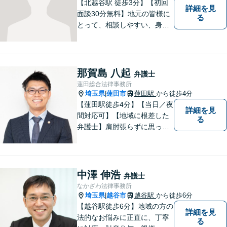
連絡ください。
【北越谷駅 徒歩3分】【初回
詳細を見
面談30分無料】地元の皆様に
る
とって、相談しやすい、身近
な法律事務所を目指しており
ます。法律問題でお悩みの
方、弁護士にこんなこと相談
してよいのかと迷っている
那賀島 八起
弁護士
方、ぜひ一度ご相談くださ
蓮田総合法律事務所
い。
埼玉県
蓮田市
蓮田駅
から徒歩4分
|
【蓮田駅徒歩4分】【当日／夜
詳細を見
間対応可】【地域に根差した
る
弁護士】肩肘張らずに思って
いることや感じていることを
お話しいただき、解決案を一
緒に考えていきましょう。
中澤 伸浩
弁護士
なかざわ法律事務所
埼玉県
越谷市
越谷駅
から徒歩6分
|
【越谷駅徒歩6分】地域の方の
詳細を見
法的なお悩みに正直に、丁寧
る