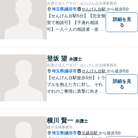
弁護士法人アネロ せんげん台法律事務所
埼玉県
越谷市
せんげん台駅
から徒歩5分
|
【せんげん台駅5分】【完全個
詳細を見
室で相談可】【子連れ相談
る
可】一人一人の相談者・依頼
者に真摯に向き合うことを大
切にしています。相談にお越
しくださった方々のお悩みを
適切かつ速やかに解決いたし
登坂 望
弁護士
ます。 お気軽にご相談くださ
弁護士法人アネロ せんげん台法律事務所
い。
埼玉県
越谷市
せんげん台駅
から徒歩5分
|
【せんげん台駅徒歩5分】トラ
詳細を見
ブルを抱えた方に対し、それ
る
ぞれのご事情に真摯に向き合
い、一つ一つの事件に対して
誠実に対応してまいります。
離婚、相続、交通事故、借
金、 労働、企業法務など、多
横川 賢一
弁護士
岐に渡る分野に精通していま
横川法律事務所
す。お困りごとはお気軽にご
埼玉県
越谷市
北越谷駅
から徒歩3分
|