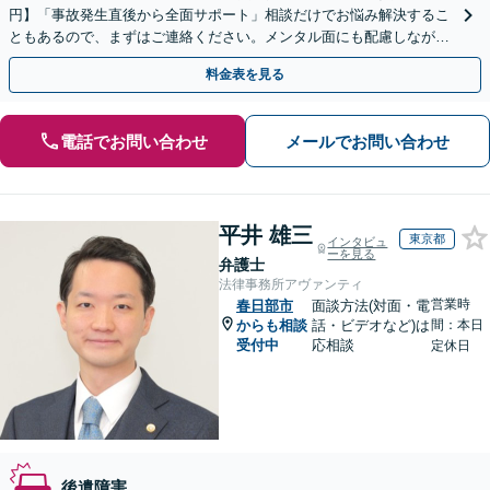
円】「事故発生直後から全面サポート」相談だけでお悩み解決するこ
ともあるので、まずはご連絡ください。メンタル面にも配慮しながら
懇切丁寧に対応いたします「死亡事故から軽傷事故まで」
料金表を見る
電話でお問い合わせ
メールでお問い合わせ
平井 雄三
東京都
インタビュ
ーを見る
弁護士
法律事務所アヴァンティ
営業時
春日部市
面談方法(対面・電
からも相談
話・ビデオなど)は
間：本日
受付中
応相談
定休日
後遺障害