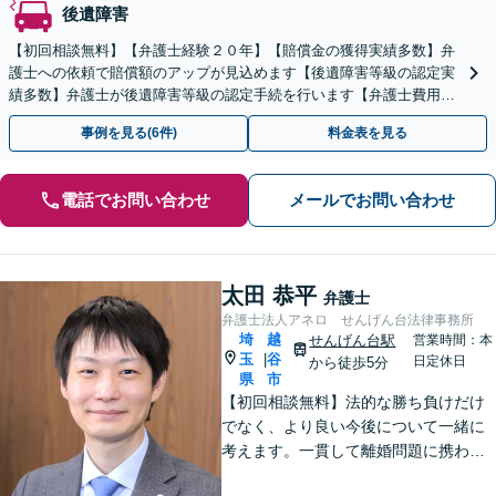
後遺障害
【初回相談無料】【弁護士経験２０年】【賠償金の獲得実績多数】弁
護士への依頼で賠償額のアップが見込めます【後遺障害等級の認定実
績多数】弁護士が後遺障害等級の認定手続を行います【弁護士費用特
約で弁護士費用0円】【せんげん台駅徒歩5分】
事例を見る(6件)
料金表を見る
電話でお問い合わせ
メールでお問い合わせ
太田 恭平
弁護士
弁護士法人アネロ せんげん台法律事務所
埼
越
せんげん台駅
営業時間：本
玉
谷
|
日定休日
から徒歩5分
県
市
【初回相談無料】法的な勝ち負けだけ
でなく、より良い今後について一緒に
考えます。一貫して離婚問題に携わり
経験は豊富です。借金や交通事故でも