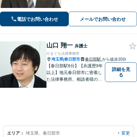
相続などに精通。誠実に法律問題に取
り組むとともに、依頼者さまが相談し
やすい環境作りに取り組んでいます。
電話でお問い合わせ
メールでお問い合わせ
お気軽にご相談ください【夜間・休日
面談可】
山口 翔一
弁護士
やまぐち法律事務所
埼玉県
春日部市
春日部駅
から徒歩10分
|
【春日部駅8分】【弁護歴9年
詳細を見
以上】地元春日部市に密着し
る
た法律事務所。相談者様のお
気持ち、ご希望を尊重し、最
大限の利益をお返しできるよ
う尽力します。休日・夜間相
談も受け付けています。ぜひ
一度ご相談を！【初回相談無
料】
エリア
埼玉県、春日部市
変更