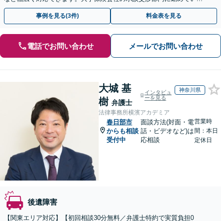
経験がありますので保険会社との交渉には自信があります。
事例を見る(3件)
料金表を見る
電話でお問い合わせ
メールでお問い合わせ
大城 基
神奈川県
インタビュ
ーを見る
樹
弁護士
法律事務所横濱アカデミア
営業時
春日部市
面談方法(対面・電
からも相談
話・ビデオなど)は
間：本日
受付中
応相談
定休日
後遺障害
【関東エリア対応】【初回相談30分無料／弁護士特約で実質負担0