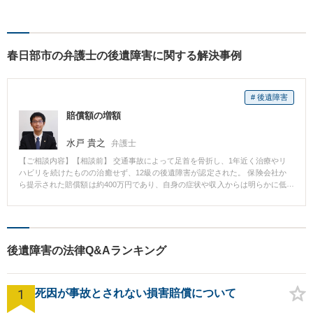
春日部市の弁護士の後遺障害に関する解決事例
# 後遺障害
賠償額の増額
水戸 貴之
弁護士
【ご相談内容】【相談前】 交通事故によって足首を骨折し、1年近く治療やリ
ハビリを続けたものの治癒せず、12級の後遺障害が認定された。 保険会社か
ら提示された賠償額は約400万円であり、自身の症状や収入からは明らかに低
額であったため、賠償額の増額ができないかどうかの相談でした。 【相談
後】 依頼者様が転職してまもなく事故に遭ってしまったケースでした。 その
ため、保険会社は依頼者様の収入を低く見積もっていました。 以前の収入や
転職後の毎月の収入を検討し、「事故がなければこれくらいの収入は当然あ
ったはず」と保険会社を説得することができたため、400万円から900万円ま
後遺障害の法律Q&Aランキング
での増額となり、依頼者様の満足する結果となりました。
1
死因が事故とされない損害賠償について