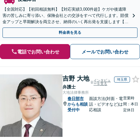
【全国対応】【初回相談無料】【対応実績3,000件超】ケガや後遺障
害の苦しみに寄り添い、保険会社との交渉をすべて代行します。賠償
金アップと早期解決を両立させ、納得のいく再出発を支援します【夜
間や休日相談可】
料金表を見る
電話でお問い合わせ
メールでお問い合わせ
吉野 大地
埼玉県
インタビュ
ーを見る
弁護士
大地法律事務所
営業時
春日部市
面談方法(対面・電
からも相談
話・ビデオなど)は
間：本日
受付中
応相談
定休日