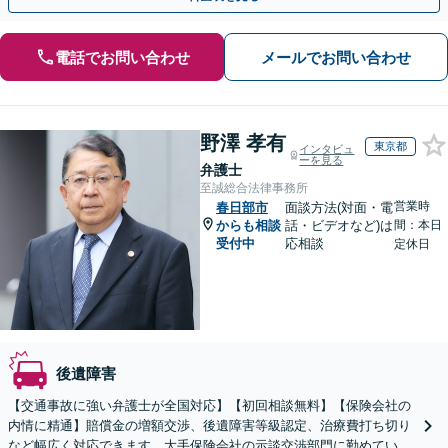
電話でお問い合わせ
メールでお問い合わせ
野澤 孝有
東京都
インタビュ
ーを見る
弁護士
至誠総合法律事務所
営業時
春日部市
面談方法(対面・電
からも相談
話・ビデオなど)は
間：本日
受付中
応相談
定休日
後遺障害
【交通事故に強い弁護士が全国対応】【初回相談無料】【保険会社の
内情に精通】賠償金の増額交渉、後遺障害等級認定、治療費打ち切り
など幅広く対応できます。大手保険会社の示談交渉部門に勤めていた