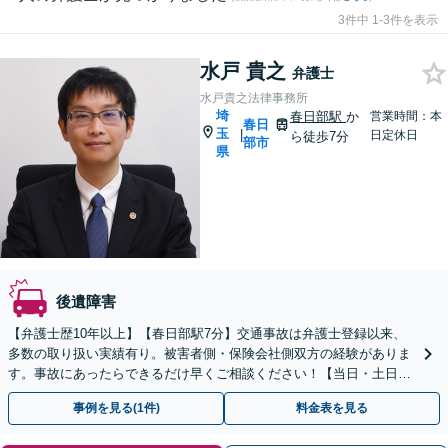
3件中 1-3件を表示
水戸 貴之
弁護士
水戸貴之法律事務所
埼
春日部駅
か
営業時間：本
春日
玉
|
日定休日
ら徒歩7分
部市
県
後遺障害
【弁護士歴10年以上】【春日部駅7分】交通事故は弁護士登録以来、
多数の取り扱い実績有り。被害者側・保険会社側双方の経験がありま
す。事故にあったらできるだけ早くご相談ください！【当日・土日祝
日・夜間・応相談対応可能】
事例を見る(1件)
料金表を見る