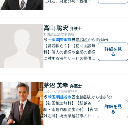
に対応。財産分与・親権・養
育費・不倫/不貞の慰謝料・個
人/会社/事業の借金・交通事故
の慰謝料/損賠賠償請求など身
近なお困りごとはお気軽にご
高山 聡宏
弁護士
相談ください。
野田総合法律事務所
千葉県
野田市
愛宕駅
から徒歩5分
|
【愛宕駅近く】【初回面談無
詳細を見
料】個人の皆様や企業の皆様
る
に対する法的サービス提供に
誠実に取り組んでいきたいと
考えております。刑事事件／
民事事件／家事事件／企業法
務など、幅広く対応します。
茅沼 英幸
弁護士
【当日／夜間／休日対応可】
エクレシア法律事務所
お気軽にご相談ください。
埼玉県
越谷市
南越谷駅
から徒歩3分
|
【初回相談無料】【新越谷
詳細を見
駅・南越谷駅徒歩3分】【夜間
る
対応可】埼玉県越谷市の弁護
士です。