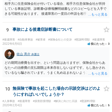
相手方に任意保険会社が付いている場合、相手方任意保険会社が所持
している事故証明、診断書•診療報酬明細書などのコピーなどを入手で
きる可能性があります。 後遺障害の一度目の申請を相手方任意保険会
社を通じて行なっている場合（事前認定）、後遺障害診断書や認定結
果と認定理由書も相手方任意保険会社から入手できる可能性がありま
す。 これらが難しくても、通院していた病院のカルテを取り付けるこ
9
事故による後遺症診断書について
と等で代替が可能な場合もあります。 事故からどの程度期間が経過し
ているがが定かではありませんが、昨年４月から既に１年半年程度経
#後遺障害
#自動車事故
#被害者
#保険会社との交渉
#慰謝料増額
#後遺障害
過しており、時効なども意識しながら対応をしておきたいところで
2022年6月6日
役にたった
3
す。 待っていても事態が打開しない可能性もあるため、依頼の対応が
可能な弁護士に個別に問い合わせ、上記の方法等を参考に進め方を相
佐山 亮介
弁護士
談してみるのが望ましいかもしれません。
どの期間治療費を出すか、という問題はありますが、保険会社からあ
なたへの治療費の支払期限は本来存在しないはずです。もし急かされ
ているなら騙されています。うまく丸め込まれないようご注意下さ
い。 診療内科の費用を払ってもらえるかどうかは絶対の保証はありま
せんが、受診したならば提出すべきです。
10
無保険で事故を起こした場合の示談交渉はどのよ
うにすればいいでしょうか？
#人身事故
#後遺障害
#損害賠償増額
#解決に向けた示談
#慰謝料増額
2020年2月4日
役にたった
5