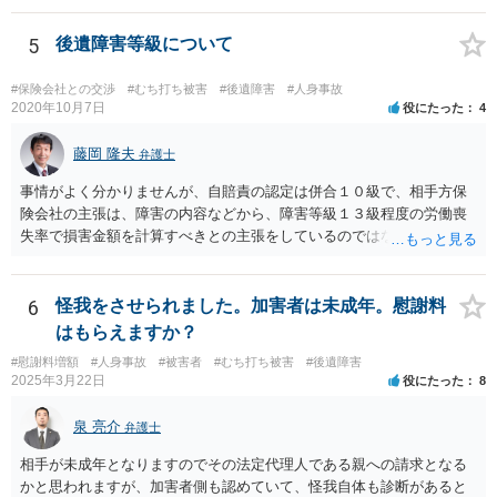
5
後遺障害等級について
#保険会社との交渉
#むち打ち被害
#後遺障害
#人身事故
2020年10月7日
役にたった
4
藤岡 隆夫
弁護士
事情がよく分かりませんが、自賠責の認定は併合１０級で、相手方保
険会社の主張は、障害の内容などから、障害等級１３級程度の労働喪
失率で損害金額を計算すべきとの主張をしているのではないでしょう
か。 こちらの弁護士の責任ではなく、相手保険会社の姿勢が原因です
ので、弁護士を交代しても状況は変わらないでしょう。今の弁護士と
十分に打ち合わせをすることが重要だと思います。
6
怪我をさせられました。加害者は未成年。慰謝料
はもらえますか？
#慰謝料増額
#人身事故
#被害者
#むち打ち被害
#後遺障害
2025年3月22日
役にたった
8
泉 亮介
弁護士
相手が未成年となりますのでその法定代理人である親への請求となる
かと思われますが、加害者側も認めていて、怪我自体も診断があると