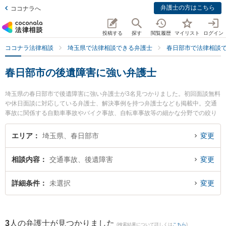
弁護士の方はこちら
ココナラへ
投稿する
探す
閲覧履歴
マイリスト
ログイン
ココナラ法律相談
埼玉県で法律相談できる弁護士
春日部市で法律相談
春日部市の後遺障害に強い弁護士
埼玉県の春日部市で後遺障害に強い弁護士が3名見つかりました。初回面談無料
や休日面談に対応している弁護士、解決事例を持つ弁護士なども掲載中。交通
事故に関係する自動車事故やバイク事故、自転車事故等の細かな分野での絞り
込み検索もでき便利です。特に水戸貴之法律事務所の水戸 貴之弁護士や南桜井
法律事務所の林 優樹弁護士、やまぐち法律事務所の山口 翔一弁護士のプロフィ
エリア
埼玉県、春日部市
変更
ール情報や弁護士費用、強みなどが注目されています。『春日部市で土日や夜
間に発生した後遺障害のトラブルを今すぐに弁護士に相談したい』『後遺障害
相談内容
交通事故、後遺障害
変更
のトラブル解決の実績豊富な近くの弁護士を検索したい』『初回相談無料で後
遺障害を法律相談できる春日部市内の弁護士に相談予約したい』などでお困り
の相談者さんにおすすめです。
詳細条件
未選択
変更
3
人の弁護士が見つかりました
(検索結果について詳しくは
こちら
)