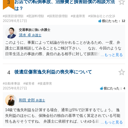
いいかなと思うのですが。 →LAC基準でもそうかもしれませんし、交
3
お店での転倒事故、治療費と損害賠償の相談方法
通事故事案ではより定額の費用としている法律事務所も多いように思
は？
います。費用面も含めて、弁護士さんを検討してみるとよいかもしれ
#損害賠償増額
#慰謝料増額
#損害賠償増額
#後遺障害
#保険会社との交渉
ませんね。 かなり具体的な話も多くなっているので、法律事務所に問
2023年6月17日
役にたった
12
い合わせてみるとよいと思います。
交通事故に強い弁護士
清水 卓
弁護士
このように、事案によって結論が分かれることがあるため、一度、弁
護士に直接相談してみることもご検討下さい。 なお、今回のような
日常生活上の事故の際、責任のある相手に対して損害賠償請求する際
の弁護士費用がご加入の保険から出る特約が付いている場合がありま
す（ご自宅の火災保険や自動車の任意保険等を確認してみて下さい。
加入したつもりがなくても、確認してみたら付いていたということが
4
後遺症傷害逸失利益の喪失率について
ありますので）。
#自動車事故
#被害者
#後遺障害
2025年8月27日
役にたった
4
和田 史郎
弁護士
14級で逸失利益を計算する場合、通常は5%で計算するでしょう。 逸
失利益のほかにも、保険会社の独自の基準で低く算定されている可能
性もありそうですね。 弁護士に依頼すれば、いわゆる裁判基準程度の
増額が期待できると思います。