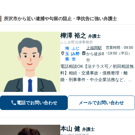
所沢市から近い逮捕や勾留の阻止・準抗告に強い弁護士
樺澤 裕之
弁護士
ふじみ野法律事務所
上福岡駅
営業時間：09:00
埼
ふじ
~19:00（平日）
玉
み野
から徒歩8
|
県
市
分
電話相談OK【法テラス可／初回相談無
料】相続・交通事故・債務整理・離
婚・刑事事件・中小企業法務など、お
困りごとは気兼ねなくご相談くださ
い！一人ひとり真摯に向き合い、解決
へと導きます【休日夜間対応】【上福
電話でお問い合わせ
メールでお問い合わせ
岡駅8分】【駐車場あり】
本山 健
弁護士