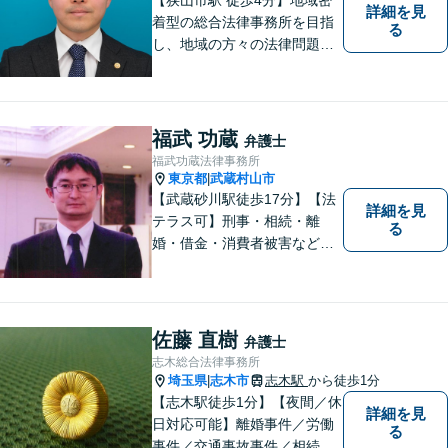
詳細を見
着型の総合法律事務所を目指
る
し、地域の方々の法律問題を
迅速かつ良い解決に導けるよ
う最善を尽くします。 法律問
題でお悩みのことがあればお
気軽にご相談ください。
福武 功蔵
弁護士
福武功蔵法律事務所
東京都
武蔵村山市
|
【武蔵砂川駅徒歩17分】【法
詳細を見
テラス可】刑事・相続・離
る
婚・借金・消費者被害など、
幅広いお困りごとに対応いた
します。いつでも依頼者様の
味方となり、しかるべき方向
へと導いてまいります。まず
佐藤 直樹
弁護士
はお気軽にご相談ください。
志木総合法律事務所
埼玉県
志木市
志木駅
から徒歩1分
|
【志木駅徒歩1分】【夜間／休
詳細を見
日対応可能】離婚事件／労働
る
事件／交通事故事件／相続事