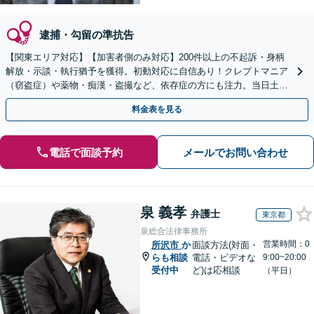
逮捕・勾留の準抗告
【関東エリア対応】【加害者側のみ対応】200件以上の不起訴・身柄
解放・示談・執行猶予を獲得。初動対応に自信あり！クレプトマニア
（窃盗症）や薬物・痴漢・盗撮など、依存症の方にも注力。当日土日
祝対応可。クリニックと連携し更生・治療までサポート
料金表を見る
電話で面談予約
メールでお問い合わせ
泉 義孝
弁護士
東京都
泉総合法律事務所
営業時間：0
所沢市
か
面談方法(対面・
らも相談
電話・ビデオな
9:00~20:00
受付中
ど)は応相談
（平日）