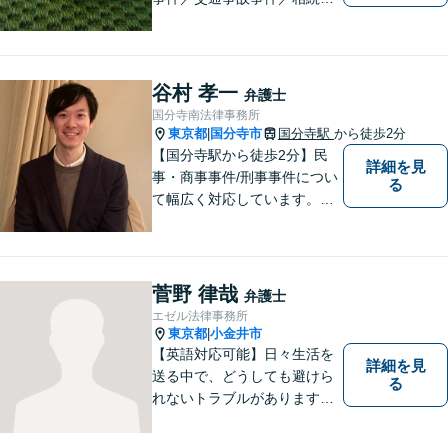
件／土地建物明渡請求事件等
幅広く対応。クレプトマニア
弁護の顕著な実績。夜間の法
律相談・打ち合わせに力を入
谷村 孝一
弁護士
れています。【万全のコロナ
国分寺南法律事務所
対策】お気軽にご相談くださ
東京都
国分寺市
国分寺駅
から徒歩2分
|
い。
【国分寺駅から徒歩2分】民
詳細を見
事・商事事件/刑事事件につい
る
て幅広く対応しています。ま
ずはお気軽にご相談くださ
い。
菅野 律哉
弁護士
エゼル法律事務所
東京都
小金井市
|
【英語対応可能】日々生活を
詳細を見
送る中で、どうしても避けら
る
れないトラブルがあります。
相談の中で皆様のお話をお聞
きし、法律家がお役に立てる