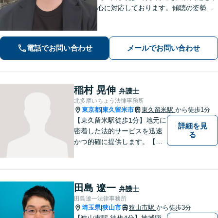
心に対応しております。傾聴の姿勢と
話しやすい雰囲気作りを大切にしてお
りますので、何かお困りごとがござい
ましたらお気軽にご相談ください。
電話でお問い合わせ
メールでお問い合わせ
【電話相談可】【休日・夜間面談可】
稲村 晃伸
弁護士
北多摩いちょう法律事務所
東京都
東久留米市
東久留米駅
から徒歩1分
|
【東久留米駅徒歩1分】地元に
詳細を見
密着した法的サービスを迅速
る
かつ的確に提供します。【当
日／夜間／休日対応可能】法
律トラブルでお悩みの方は、
お気軽にご相談ください。ご
納得のいく解決を目指して、
田島 遼一
弁護士
全力を尽くします。【法テラ
田島遼一法律事務所
ス利用可能】
埼玉県
狭山市
狭山市駅
から徒歩3分
|
【狭山市駅 徒歩4分】地域密