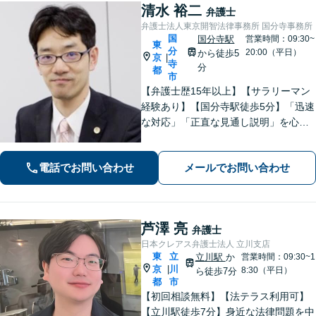
清水 裕二
弁護士
弁護士法人東京開智法律事務所 国分寺事務所
国
国分寺駅
営業時間：09:30~
東
分
20:00（平日）
から徒歩5
京
|
寺
分
都
市
【弁護士歴15年以上】【サラリーマン
経験あり】【国分寺駅徒歩5分】「迅速
な対応」「正直な見通し説明」を心が
け、遺産相続、勤務先との労働問題を
はじめ、私生活で生じるさまざまな悩
電話でお問い合わせ
メールでお問い合わせ
みに寄り添います！一人ひとりに最適
な解決策をご提案。【夜間・休日相談
可】
芦澤 亮
弁護士
日本クレアス弁護士法人 立川支店
東
立
立川駅
か
営業時間：09:30~1
京
川
|
8:30（平日）
ら徒歩7分
都
市
【初回相談無料】【法テラス利用可】
【立川駅徒歩7分】身近な法律問題を中