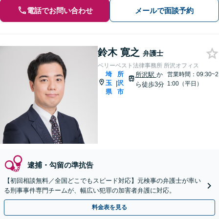
電話でお問い合わせ
メールで面談予約
鈴木 寛之
弁護士
ベリーベスト法律事務所 所沢オフィス
埼
所
所沢駅
か
営業時間：09:30~2
玉
沢
|
1:00（平日）
ら徒歩3分
県
市
逮捕・勾留の準抗告
【初回相談無料／全国どこでもスピード対応】元検事の弁護士が率い
る刑事事件専門チームが、幅広い犯罪の加害者弁護に対応。
料金表を見る