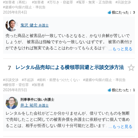
#加害者（再犯）
#加害者
#万引き・窃盗罪
#冤罪・無実・正当防衛
#示談交渉
#逮捕や勾留の阻止・準抗告
2026年8月4日
役にたった
3
鬼沢 健士
弁護士
売った商品と被害品が一致しているとなると、かなり弁解が苦しいで
しょうが、 被害品は指輪ですから一致しないはずです。 被害の裏付け
ができなければ無実であることはわかってもらえるはずです。
7
レンタル品売却による横領罪回避と示談交渉方法
#示談交渉
#不起訴
#前科・前歴をつけたくない
#逮捕や勾留の阻止・準抗告
#横領罪・背任罪
#加害者
2026年8月5日
役にたった
1
刑事事件に強い弁護士
井上 祐司
弁護士
レンタルをした会社がどこか分かりませんが、借りていたものを無断
で売却したことに関しての被害弁償を弁護士に依頼せずに個人で進め
ることは、相手が拒否しない限り十分可能だと思います。 見積を出し
てもらって、それが妥当か（正規品の市場価格と大きく齟齬がない
か）、弁護士に法律相談において助言をもらえば足りるでしょう。