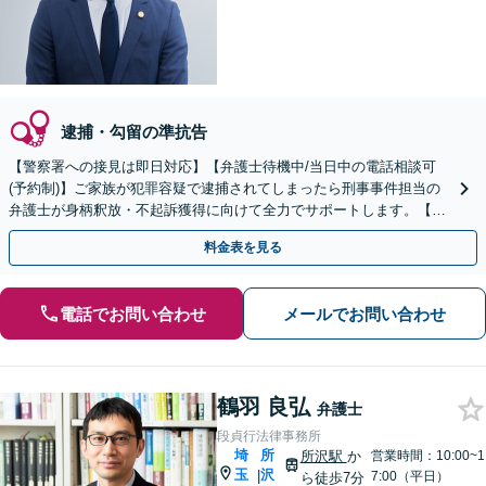
逮捕・勾留の準抗告
【警察署への接見は即日対応】【弁護士待機中/当日中の電話相談可
(予約制)】ご家族が犯罪容疑で逮捕されてしまったら刑事事件担当の
弁護士が身柄釈放・不起訴獲得に向けて全力でサポートします。【毎
月100名以上の相談実績】【関東エリア全域対応】
料金表を見る
電話でお問い合わせ
メールでお問い合わせ
鶴羽 良弘
弁護士
段貞行法律事務所
埼
所
所沢駅
か
営業時間：10:00~1
玉
沢
|
7:00（平日）
ら徒歩7分