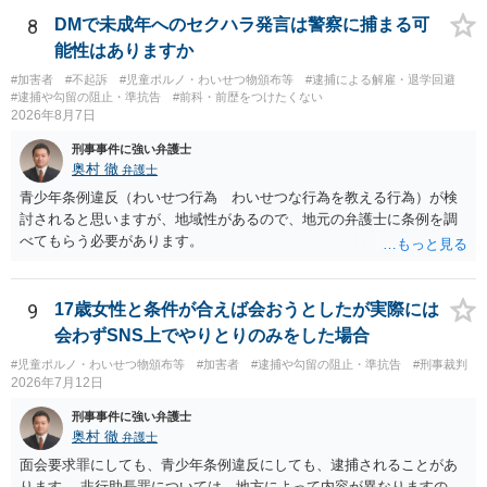
8
DMで未成年へのセクハラ発言は警察に捕まる可
能性はありますか
#加害者
#不起訴
#児童ポルノ・わいせつ物頒布等
#逮捕による解雇・退学回避
#逮捕や勾留の阻止・準抗告
#前科・前歴をつけたくない
2026年8月7日
刑事事件に強い弁護士
奥村 徹
弁護士
青少年条例違反（わいせつ行為 わいせつな行為を教える行為）が検
討されると思いますが、地域性があるので、地元の弁護士に条例を調
べてもらう必要があります。
9
17歳女性と条件が合えば会おうとしたが実際には
会わずSNS上でやりとりのみをした場合
#児童ポルノ・わいせつ物頒布等
#加害者
#逮捕や勾留の阻止・準抗告
#刑事裁判
2026年7月12日
刑事事件に強い弁護士
奥村 徹
弁護士
面会要求罪にしても、青少年条例違反にしても、逮捕されることがあ
ります。 非行助長罪については、地方によって内容が異なりますの