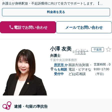
弁護士が身柄釈放・不起訴獲得に向けて全力でサポートします。【毎
月100名以上の相談実績】【埼玉県対応】
料金表を見る
電話でお問い合わせ
メールでお問い合わせ
小澤 友美
千葉県
インタビュ
ーを見る
弁護士
千葉中央法律事務所
営業時間：0
所沢市
か
面談方法(対面・
らも相談
電話・ビデオな
9:00~17:00
受付中
ど)は応相談
（平日）
逮捕・勾留の準抗告