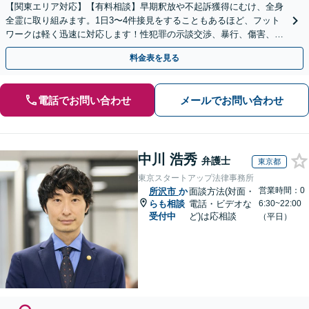
【関東エリア対応】【有料相談】早期釈放や不起訴獲得にむけ、全身
全霊に取り組みます。1日3〜4件接見をすることもあるほど、フット
ワークは軽く迅速に対応します！性犯罪の示談交渉、暴行、傷害、窃
盗、交通事故などご相談ください【電話・メール相談可】
料金表を見る
電話でお問い合わせ
メールでお問い合わせ
中川 浩秀
弁護士
東京都
東京スタートアップ法律事務所
営業時間：0
所沢市
か
面談方法(対面・
らも相談
電話・ビデオな
6:30~22:00
受付中
ど)は応相談
（平日）