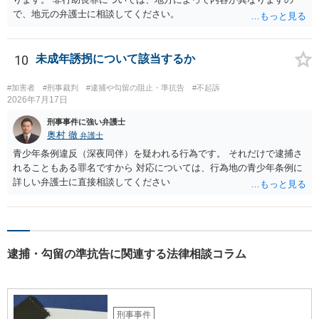
で、地元の弁護士に相談してください。
10
未成年誘拐について該当するか
#加害者
#刑事裁判
#逮捕や勾留の阻止・準抗告
#不起訴
2026年7月17日
刑事事件に強い弁護士
奥村 徹
弁護士
青少年条例違反（深夜同伴）を疑われる行為です。 それだけで逮捕さ
れることもある罪名ですから 対応については、行為地の青少年条例に
詳しい弁護士に直接相談してください
逮捕・勾留の準抗告に関連する法律相談コラム
刑事事件