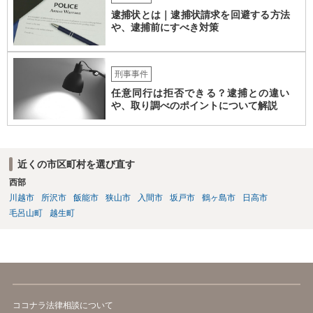
逮捕状とは｜逮捕状請求を回避する方法
や、逮捕前にすべき対策
刑事事件
任意同行は拒否できる？逮捕との違い
や、取り調べのポイントについて解説
近くの市区町村を選び直す
西部
川越市
所沢市
飯能市
狭山市
入間市
坂戸市
鶴ヶ島市
日高市
毛呂山町
越生町
ココナラ法律相談について