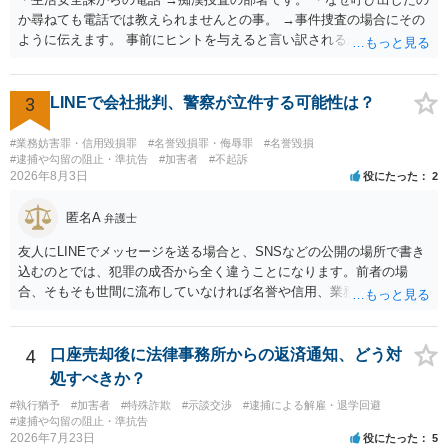
か尋ねても電話では教えられませんとの事。 →事件捜査の場合にその
ように伝えます。 事前にヒントを与えると言い訳されるからです。 ・
満員電車の中でかなり女性と密着してしまった可能性があるとの心当
たり →やはり痴漢として疑われているのでは。 そもそも痴漢をやって
ないのであれば、何も疑われる筋合いは無いわけですし狼狽える必要
3
LINEで会社批判、警察が立件する可能性は？
はないですね。
#業務妨害罪・信用毀損罪
#名誉毀損罪・侮辱罪
#名誉毀損
#逮捕や勾留の阻止・準抗告
#加害者
#不起訴
2026年8月3日
役にたった
2
匿名A
弁護士
友人にLINEでメッセージを送る場合と、SNSなどの公開の場所で書き
込むのとでは、犯罪の成否から全く違うことになります。前者の場
合、そもそも世間に流布していなければ名誉や信用、業務にかかる犯
罪は成立しないことになります。
4
口座売却後に法律事務所からの返済通知、どう対
処すべきか？
#執行猶予
#加害者
#特殊詐欺
#示談交渉
#逮捕による解雇・退学回避
#逮捕や勾留の阻止・準抗告
2026年7月23日
役にたった
5