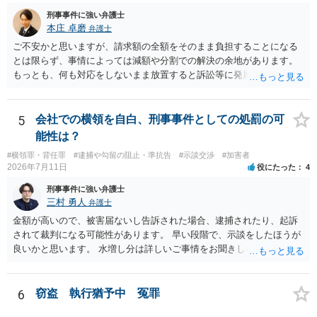
刑事事件に強い弁護士
本庄 卓磨
弁護士
ご不安かと思いますが、請求額の全額をそのまま負担することになる
とは限らず、事情によっては減額や分割での解決の余地があります。
もっとも、何も対応をしないまま放置すると訴訟等に発展してしまう
可能性がありますので、お早めに弁護士にご相談されることをおすす
めします。
5
会社での横領を自白、刑事事件としての処罰の可
能性は？
#横領罪・背任罪
#逮捕や勾留の阻止・準抗告
#示談交渉
#加害者
2026年7月11日
役にたった
4
刑事事件に強い弁護士
三村 勇人
弁護士
金額が高いので、被害届ないし告訴された場合、逮捕されたり、起訴
されて裁判になる可能性があります。 早い段階で、示談をしたほうが
良いかと思います。 水増し分は詳しいご事情をお聞きしなければお答
えできません。
6
窃盗 執行猶予中 冤罪