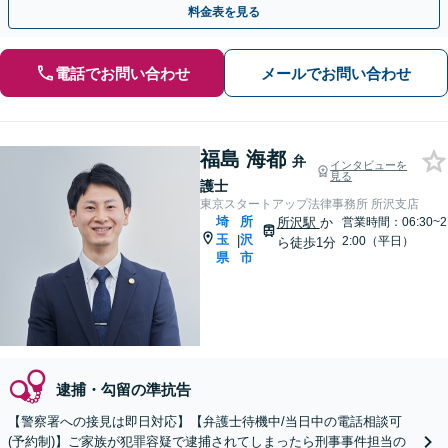
料金表を見る
電話でお問い合わせ
メールでお問い合わせ
福島 海都
弁
インタビューを
見る
護士
東京スタートアップ法律事務所 所沢支店
埼
所
所沢駅
か
営業時間：06:30~2
玉
沢
|
2:00（平日）
ら徒歩1分
県
市
逮捕・勾留の準抗告
【警察署への接見は即日対応】【弁護士待機中/当日中の電話相談可
(予約制)】ご家族が犯罪容疑で逮捕されてしまったら刑事事件担当の