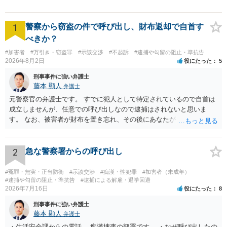
1
警察から窃盗の件で呼び出し、財布返却で自首す
べきか？
#加害者
#万引き・窃盗罪
#示談交渉
#不起訴
#逮捕や勾留の阻止・準抗告
2026年8月2日
役にたった
5
刑事事件に強い弁護士
藤本 顯人
弁護士
元警察官の弁護士です。 すでに犯人として特定されているので自首は
成立しませんが、任意での呼び出しなので逮捕はされないと思いま
す。 なお、被害者が財布を置き忘れ、その後にあなたがトイレに入
り、再び被害者がトイレに戻ったら財布が無かったような事情がある
と言い逃れはかなり厳しいものと思います。
2
急な警察署からの呼び出し
#冤罪・無実・正当防衛
#示談交渉
#痴漢・性犯罪
#加害者（未成年）
#逮捕や勾留の阻止・準抗告
#逮捕による解雇・退学回避
2026年7月16日
役にたった
8
刑事事件に強い弁護士
藤本 顯人
弁護士
・生活安全課からの電話 →痴漢捜査の部署です。 ・なぜ呼び出したの