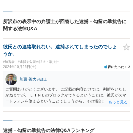
かどうかを一緒に考えていき
ます。 まずはお気軽にご相談
ください。
所沢市の表示中の弁護士が回答した逮捕・勾留の準抗告に
関する法律Q&A
彼氏との連絡取れない。逮捕されてしまったのでしょ
うか。
#加害者
#逮捕や勾留の阻止・準抗告
2024年10月26日(土)
役にたった
2
加藤 善大
弁護士
ご質問ありがとうございます。 ご記載の内容だけでは、判断をいたし
かねますが、 ＬＩＮＥのブロックができるということは、彼氏がスマ
ートフォンを使えるということでしょうから、その場合は、逮捕され
ていない可能性が高くなります。 警察の方から電話があったとのこと
ですので、その方に電話をかけて、逮捕・勾留の有無を確認されては
いかがでしょうか。 あるいは、その警察官が所属している警察署の留
置管理課に電話をして、 彼氏が逮捕・勾留されているかを確認するこ
逮捕・勾留の準抗告の法律Q&Aランキング
とも考えられます。 ご参考にしていただけますと幸いです。