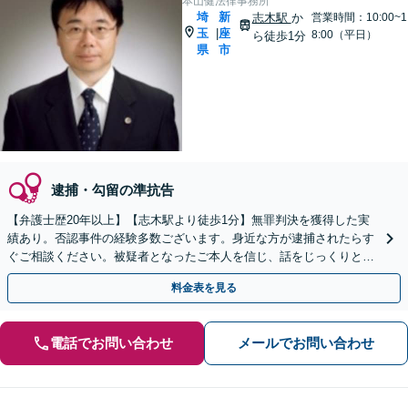
本山健法律事務所
埼
新
志木駅
か
営業時間：10:00~1
玉
座
|
8:00（平日）
ら徒歩1分
県
市
逮捕・勾留の準抗告
【弁護士歴20年以上】【志木駅より徒歩1分】無罪判決を獲得した実
績あり。否認事件の経験多数ございます。身近な方が逮捕されたらす
ぐご相談ください。被疑者となったご本人を信じ、話をじっくりと伺
い、弁護活動を行います。面会も頻繁に対応。
料金表を見る
電話でお問い合わせ
メールでお問い合わせ