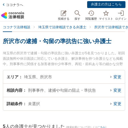
弁護士の方はこちら
ココナラへ
投稿する
探す
閲覧履歴
マイリスト
ログイン
ココナラ法律相談
埼玉県で法律相談できる弁護士
所沢市で法律相談で
所沢市の逮捕・勾留の準抗告に強い弁護士
埼玉県の所沢市で逮捕・勾留の準抗告に強い弁護士が5名見つかりました。初回
面談無料や休日面談に対応している弁護士、解決事例を持つ弁護士なども掲載
中。刑事事件に関係する加害者側や少年事件、再犯・前科あり等の細かな分野
での絞り込み検索もでき便利です。特に弁護士法人心 所沢法律事務所の石田 俊
太郎弁護士やベリーベスト法律事務所 所沢オフィスの鈴木 寛之弁護士、東所沢
エリア
埼玉県、所沢市
変更
法律事務所の加藤 善大弁護士のプロフィール情報や弁護士費用、強みなどが注
目されています。『所沢市で土日や夜間に発生した逮捕・勾留の準抗告のトラ
相談内容
刑事事件、逮捕や勾留の阻止・準抗告
変更
ブルを今すぐに弁護士に相談したい』『逮捕・勾留の準抗告のトラブル解決の
実績豊富な近くの弁護士を検索したい』『初回相談無料で逮捕・勾留の準抗告
を法律相談できる所沢市内の弁護士に相談予約したい』などでお困りの相談者
詳細条件
未選択
変更
さんにおすすめです。
5
人の弁護士が見つかりました
(検索結果について詳しくは
こちら
)