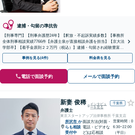
逮捕・勾留の準抗告
【刑事専門】【刑事弁護歴24年】【釈放・不起訴実績多数】【事務所
全体刑事相談実績7766件【弁護士泉が直接相談弁護を担当】【京大法
学部卒】【着手金原則２２万円（税込）】逮捕・勾留され経験豊富な
弁護士をお探しの方は弁護士泉にご相談ください。
事例を見る(4件)
料金表を見る
電話で面談予約
メールで面談予約
新妻 俊稀
千葉県
インタビュ
ーを見る
弁護士
東京スタートアップ法律事務所 千葉支店
営業時間：0
所沢市
か
面談方法(対面・
らも相談
電話・ビデオな
6:30~22:00
受付中
ど)は応相談
（平日）