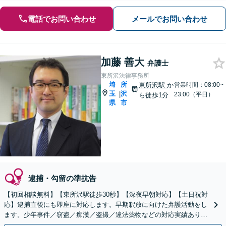
電話でお問い合わせ
メールでお問い合わせ
加藤 善大
弁護士
東所沢法律事務所
埼
所
東所沢駅
か
営業時間：08:00~
玉
沢
|
23:00（平日）
ら徒歩1分
県
市
逮捕・勾留の準抗告
【初回相談無料】【東所沢駅徒歩30秒】【深夜早朝対応】【土日祝対
応】逮捕直後にも即座に対応します。早期釈放に向けた弁護活動をし
ます。少年事件／窃盗／痴漢／盗撮／違法薬物などの対応実績あり。
刑事事件は初動が重要です。早めにご相談ください。