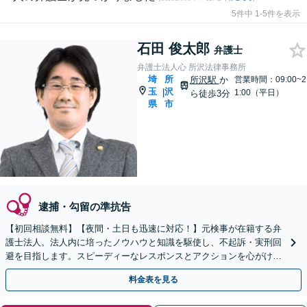
5件中 1-5件を表示
石田 俊太郎
弁護士
弁護士法人心 所沢法律事務所
埼
所
所沢駅
か
営業時間：09:00~2
玉
沢
|
1:00（平日）
ら徒歩3分
県
市
逮捕・勾留の準抗告
【初回相談無料】【夜間・土日も迅速に対応！】元検事が在籍する弁
護士法人。法人内に培ったノウハウと知識を駆使し、不起訴・実刑回
避を目指します。スピーディーなレスポンスとアクションを心がけ、
最善の解決を目指します【電話相談可】
料金表を見る