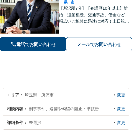
県
市
【所沢駅7分】【弁護歴10年以上】離
婚、遺産相続、交通事故、借金など、
幅広いご相談に迅速に対応！土日祝夜
間も対応◎1人1人に最適な解決方法を
ご提案します。まずはお気軽にご相談
ください！【初回相談無料】
電話でお問い合わせ
メールでお問い合わせ
エリア
埼玉県、所沢市
変更
相談内容
刑事事件、逮捕や勾留の阻止・準抗告
変更
詳細条件
未選択
変更