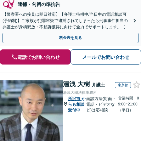
逮捕・勾留の準抗告
【警察署への接見は即日対応】【弁護士待機中/当日中の電話相談可
(予約制)】ご家族が犯罪容疑で逮捕されてしまったら刑事事件担当の
弁護士が身柄釈放・不起訴獲得に向けて全力でサポートします。【毎
月100名以上の相談実績】【全国対応】
料金表を見る
電話でお問い合わせ
メールでお問い合わせ
湯浅 大樹
弁護士
東京都
湯浅大樹法律事務所
営業時間：0
所沢市
か
面談方法(対面・
らも相談
電話・ビデオな
9:00~21:00
受付中
ど)は応相談
（平日）