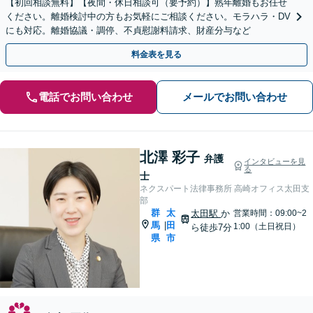
【初回相談無料】【夜間・休日相談可（要予約）】熟年離婚もお任せ
ください。離婚検討中の方もお気軽にご相談ください。モラハラ・DV
にも対応。離婚協議・調停、不貞慰謝料請求、財産分与など
料金表を見る
電話でお問い合わせ
メールでお問い合わせ
北澤 彩子
弁護
インタビューを見
る
士
ネクスパート法律事務所 高崎オフィス太田支
部
群
太
太田駅
か
営業時間：09:00~2
馬
田
|
1:00（土日祝日）
ら徒歩7分
県
市