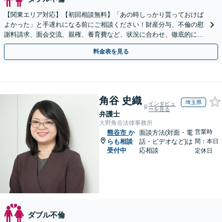
【関東エリア対応】【初回相談無料】「あの時しっかり貰っておけば
よかった」と手遅れになる前にご相談ください！財産分与、不倫の慰
謝料請求、面会交流、親権、養育費など、状況に合わせ、徹底的にサ
ポートいたします【弁護士歴17年以上】
料金表を見る
角谷 史織
埼玉県
インタビュ
ーを見る
弁護士
大野角谷法律事務所
営業時
熊谷市
か
面談方法(対面・電
らも相談
話・ビデオなど)は
間：本日
受付中
応相談
定休日
ダブル不倫