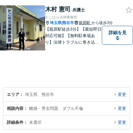
を行います。 「弁護士は敷居
木村 憲司
が高い」と感じる方も、まず
弁護士
はお気持ちをお聞かせくださ
かごはら法律事務所
い。
埼玉県
熊谷市
籠原駅
から徒歩3分
|
【籠原駅徒歩3分】【最短即日
詳細を見
対応可能】【無料駐車場あ
る
り】法律トラブルに巻き込ま
れた場合は、どのようなもの
であっても早めの相談が重要
です。早めの相談がより良い
解決の鍵です。お困りごとが
ございましたら、お気軽にご
相談ください。
エリア
埼玉県、熊谷市
変更
相談内容
離婚・男女問題、ダブル不倫
変更
詳細条件
未選択
変更