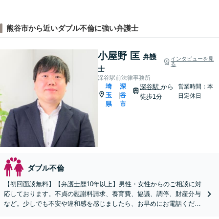
熊谷市から近いダブル不倫に強い弁護士
小屋野 匡
弁護
インタビューを見
る
士
深谷駅前法律事務所
埼
深
深谷駅
から
営業時間：本
玉
谷
|
日定休日
徒歩1分
県
市
ダブル不倫
【初回面談無料】【弁護士歴10年以上】男性・女性からのご相談に対
応しております。不貞の慰謝料請求、養育費、協議、調停、財産分与
など。少しでも不安や違和感を感じましたら、お早めにお電話くださ
い【休日・夜間相談可】【深谷駅1分】