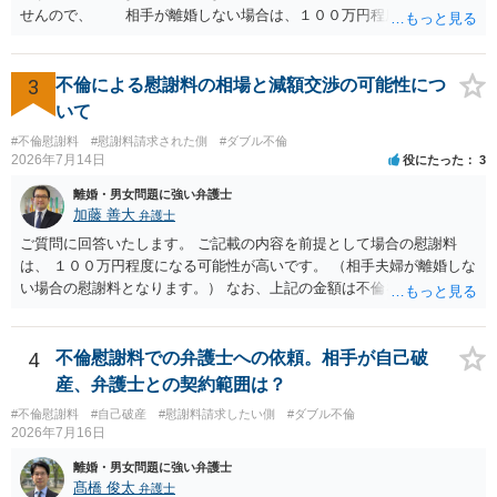
は現在、収入も不安定で貯金もなくリボ払い借金が既に約100万あり。
せんので、 相手が離婚しない場合は、１００万円程度となる可能
今年に再婚したが主人はお金に厳しい為、一括で220万円を支払う事は
性があると思われます。 交渉については、相手としても、裁判を
困難 仮に裁判で敗訴した場合でも、分割払いになる可能性はあります
するデメリットはありますから（経済的、時間的、精神的負担等）、
か。 ⇒判決となり敗訴してしまった場合は、強制執行により不動産等
反対にご自身が、裁判も辞さずという姿勢を示すことで、プラス
3
不倫による慰謝料の相場と減額交渉の可能性につ
の財産を差し押さえられ、そこから債権回収が図られることになりま
に働く可能性は有り得ます。 交渉で解決する多くの場合は、相手
いて
すが、 和解であれば柔軟な解決が可能ですので、その場合は分割払
が弁護士に依頼しているケースで、５０万円以下で合意できる場合は
いにより支払うことも十分可能です。 ⑤ このような事情であれば、私
#不倫慰謝料
#慰謝料請求された側
#ダブル不倫
稀であると思います。 通常は、６０万円から８０万円程度になる
2026年7月14日
役にたった
3
は120万円のみ和解交渉を続けるべきでしょうか。 ⇒ご相談者様の認
ことが多いというのが私の印象です。 ２ 質問② ご記載の内容が
識を前提にすれば、１００万円も含めて返済する必要はないと考えら
減額を進めるうえでの交渉材料かと思います。 なお、ご自身が離
離婚・男女問題に強い弁護士
れるため、 120万円のみについて交渉を続けることがベターかと存じ
婚しないことは、交渉材料にはならないかと思いますので、ご注意く
加藤 善大
弁護士
ます。
ださい。 また、相手夫婦の婚姻関係が既に破綻していたことや、
ご質問に回答いたします。 ご記載の内容を前提として場合の慰謝料
相手女性が結婚しているとは知らなかったと主張することもあります
は、 １００万円程度になる可能性が高いです。 （相手夫婦が離婚しな
が、 ケースバイケースですので、ご自身の場合にそれらの主張が
い場合の慰謝料となります。） なお、上記の金額は不倫をした２名が
できるかはよくお考え下さい。 ３ 質問③ 違約金を５０万円とす
支払う総額の相場ですので、 ご自身が全額支払った場合は相手女性に
る旨の交渉をすることが妥当かどうかという基準はありません。
半額程度の支払を求める、 求償ができることになります。 その求償権
公序良俗に反するような金額では、その条項自体が無効になり得ます
を放棄する場合の慰謝料相場は、６０万円から８０万円程度になるこ
4
不倫慰謝料での弁護士への依頼。相手が自己破
が、 ２００万円でも、５０万円でも、公序良俗に反するほど高額
とが多いです。 （相手夫婦が離婚しませんので、減額してでも求償権
産、弁護士との契約範囲は？
とはいえないと考えますので、 結局は、妥当かどうかというより
を放棄してもらうメリットがあることになります。） ５年後に離婚す
も、ご自身が納得できるかどうかという基準でお考えいただくといい
#不倫慰謝料
#自己破産
#慰謝料請求したい側
#ダブル不倫
る可能性について、慰謝料額に影響が出る可能性はないと考えます。
2026年7月16日
と思います。 そのうえで、合意できるかは、相手も納得できるか
最後に、ご依頼になる場合の弁護士費用は、ご依頼になる弁護士によ
否かにかかってはきますが。 ４ 質問④ ご記載の内容からは判断
り異なりますので、直接ご確認いただくといいですよ。 ご質問に対す
離婚・男女問題に強い弁護士
できないのですが、 清算条項を記載しないで合意することはリス
る回答は以上ですが、可能であれば、ご依頼になるかは別にして、お
髙橋 俊太
弁護士