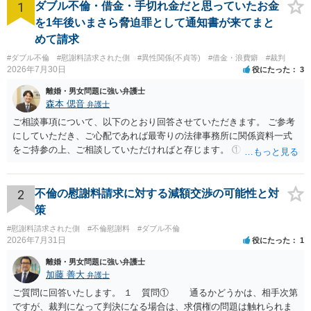
1
ダブル不倫・借金・手切れ金だと思っていたお金
を1年後いまさら脅迫罪として通知書が来てまと
めて請求
#ダブル不倫
#慰謝料請求された側
#異性関係(不貞等)
#借金・浪費癖
#裁判
2026年7月30日
役にたった
3
離婚・男女問題に強い弁護士
森本 偲音
弁護士
ご相談事項について、以下のとおり回答させていただきます。 ご参考
にしていただき、ご心配であれば最寄りの法律事務所に関係資料一式
をご持参の上、ご相談していただければと存じます。 ① このLINEの
流れを見る限り、100万円は貸付金ではなく、手切れ金・和解金と評価
される可能性はあるのか ⇒LINEを含む１００万円の貸付に至るまでの
やり取り等の経緯、誓約書の内容等を踏まえて、関係を清算するため
2
不倫の慰謝料請求に対する減額交渉の可能性と対
の 金銭であったと評価される可能性はあると考えます。 ② 「今後一
策
切関与しないなら100万円振り込む」というLINEや誓約書は、裁判上
#慰謝料請求された側
#不倫慰謝料
#ダブル不倫
どの程度証拠価値があるのか ⇒前後のやり取りや誓約書の具体的内容
2026年7月31日
役にたった
1
を見ない限り、具体的な判断はできませんが、一定の証拠価値はある
と考えます。 ③ 借用書があっても、後から100万円を貸付扱いに変更
離婚・男女問題に強い弁護士
することは認められるのか。 ⇒おそらく１００万円は不当利得（受け
加藤 善大
弁護士
取る正当な権利がないのに利益を取得した）として返還請求されてい
ご質問に回答いたします。 １ 質問① 通るかどうかは、相手次第
るものかと推察しますので、 貸金返還ではないかと存じます。 ④ 私
ですが、裁判になって判決になる場合は、求償権の問題は触れられま