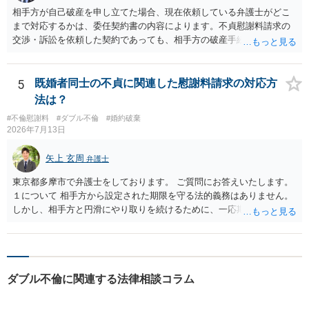
クがありますので、むしろ、原則としては、清算条項を記載するべき
近くの弁護士に直接相談されて、今後の対応についてアドバイスを求
相手方が自己破産を申し立てた場合、現在依頼している弁護士がどこ
であるとお考えいただくといいです。 ご質問に対する回答は以上で
めることをおすすめいたします。 ご参考にしていただけますと幸いで
まで対応するかは、委任契約書の内容によります。不貞慰謝料請求の
すが、可能であれば、ご依頼になるかは別として、お近くの弁護士に
す。
交渉・訴訟を依頼した契約であっても、相手方の破産手続への対応、
直接相談されて、 今後の対応についてアドバイス等を求めることを
免責に関する意見申述、非免責債権の主張、破産裁判所への書面提出
お勧めいたします。 ご参考にしていただければ幸いです。
等まで当然に含まれているとは限りません。そのため、追加費用が発
生するかどうかは、まず委任契約書と弁護士の説明を確認した方がよ
5
既婚者同士の不貞に関連した慰謝料請求の対応方
いでしょう。 成功報酬についても、契約内容次第です。通常は、実際
法は？
に回収できた金額を基準に報酬が発生する契約が多いと思われます
#不倫慰謝料
#ダブル不倫
#婚約破棄
が、「請求額を認めさせた場合」や「和解成立時」など、回収前に報
2026年7月13日
酬が発生する定めになっている可能性もあります。 依頼している弁護
士に、破産手続への意見申述まで契約内で対応してもらえるのか、追
矢上 玄周
弁護士
加費用はかかるか、免責された場合に成功報酬が発生するのか、非免
責債権として争う見込みがあるのかを確認されるとよいと思います。
東京都多摩市で弁護士をしております。 ご質問にお答えいたします。
１について 相手方から設定された期限を守る法的義務はありません。
しかし、相手方と円滑にやり取りを続けるために、一応期限を守って
連絡を取ることもあり得ます。 弁護士に相談してから連絡をしたい
が、期限を守らないのもご不安という場合には、「弁護士に相談して
から連絡するので少々お待ちください」という旨の連絡を入れておく
こともあります。 ２について 求償権の請求と婚約破棄の慰謝料請求
ダブル不倫に関連する法律相談コラム
は、法的には別の議論ではありますが、事実上の繋がりがないわけで
はありません。 例えば、既婚者であるにもかかわらず、結婚するとい
うことを匂わせて不貞関係になったというような場合には、求償権の