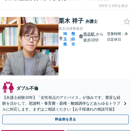
5件中 1-5件を表示
栗木 祥子
弁護士
栗木法律事務所
埼
熊
熊谷駅
から
営業時間：本
玉
谷
|
日定休日
徒歩10分
県
市
ダブル不倫
【弁護士経験10年】「女性視点のアドバイス」が強みです。豊富な経
験を活かして、慰謝料・養育費・親権・離婚調停などあらゆるトラブ
ルに対応します。まずはご相談ください【お子様連れの相談可能】
料金表を見る