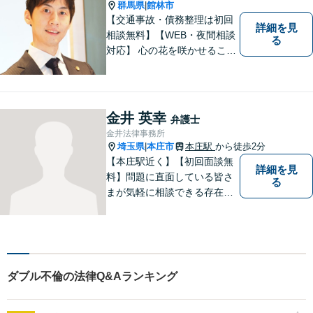
群馬県
館林市
|
【交通事故・債務整理は初回
詳細を見
相談無料】【WEB・夜間相談
る
対応】 心の花を咲かせること
ができるように、全身全霊を
かけてサポートします。 一期
一会を大事にし、あなたとの
縁を心からお待ちしていま
金井 英幸
弁護士
す。
金井法律事務所
埼玉県
本庄市
本庄駅
から徒歩2分
|
【本庄駅近く】【初回面談無
詳細を見
料】問題に直面している皆さ
る
まが気軽に相談できる存在に
なります。離婚問題／相続問
題／交通事故など、幅広いト
ラブルに対応。【当日／夜間
／休日対応可能】公平・公正
な立場から、事件の見通しを
ダブル不倫の法律Q&Aランキング
正確に伝えます。お気軽にご
相談ください。