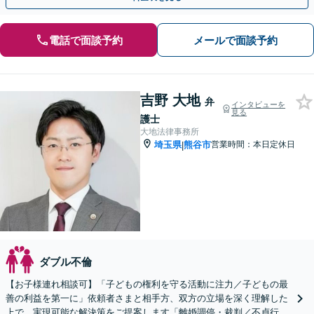
電話で面談予約
メールで面談予約
吉野 大地
弁
インタビューを
見る
護士
大地法律事務所
埼玉県
熊谷市
営業時間：本日定休日
|
ダブル不倫
【お子様連れ相談可】「子どもの権利を守る活動に注力／子どもの最
善の利益を第一に」依頼者さまと相手方、双方の立場を深く理解した
上で、実現可能な解決策をご提案します「離婚調停・裁判／不貞行為