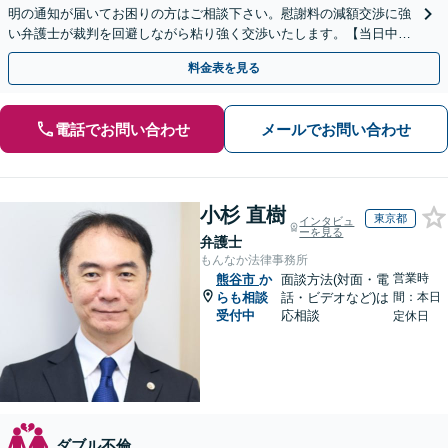
明の通知が届いてお困りの方はご相談下さい。慰謝料の減額交渉に強
い弁護士が裁判を回避しながら粘り強く交渉いたします。【当日中の
相談可(予約制)】【全国対応】
料金表を見る
電話でお問い合わせ
メールでお問い合わせ
小杉 直樹
東京都
インタビュ
ーを見る
弁護士
もんなか法律事務所
営業時
熊谷市
か
面談方法(対面・電
らも相談
話・ビデオなど)は
間：本日
受付中
応相談
定休日
ダブル不倫