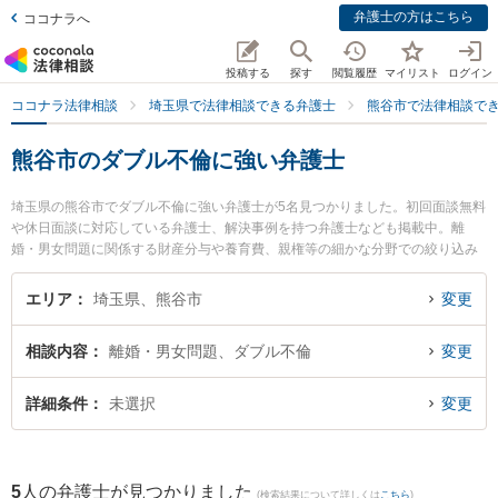
弁護士の方はこちら
ココナラへ
投稿する
探す
閲覧履歴
マイリスト
ログイン
ココナラ法律相談
埼玉県で法律相談できる弁護士
熊谷市で法律相談で
熊谷市のダブル不倫に強い弁護士
埼玉県の熊谷市でダブル不倫に強い弁護士が5名見つかりました。初回面談無料
や休日面談に対応している弁護士、解決事例を持つ弁護士なども掲載中。離
婚・男女問題に関係する財産分与や養育費、親権等の細かな分野での絞り込み
検索もでき便利です。特に栗木法律事務所の栗木 祥子弁護士やまるやま法律事
務所の丸山 博久弁護士、大地法律事務所の吉野 大地弁護士のプロフィール情報
エリア
埼玉県、熊谷市
変更
や弁護士費用、強みなどが注目されています。『熊谷市で土日や夜間に発生し
たダブル不倫のトラブルを今すぐに弁護士に相談したい』『ダブル不倫のトラ
相談内容
離婚・男女問題、ダブル不倫
変更
ブル解決の実績豊富な近くの弁護士を検索したい』『初回相談無料でダブル不
倫を法律相談できる熊谷市内の弁護士に相談予約したい』などでお困りの相談
者さんにおすすめです。
詳細条件
未選択
変更
5
人の弁護士が見つかりました
(検索結果について詳しくは
こちら
)