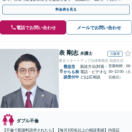
／婚約破棄／別居／親権／面会交流など」
料金表を見る
電話でお問い合わせ
メールでお問い合わせ
表 剛志
弁護士
大阪府
東京スタートアップ法律事務所 高槻支店
営業時間：06:
熊谷市
面談方法(対面・
からも相
電話・ビデオな
30~22:00（土
談受付中
ど)は応相談
日祝日）
ダブル不倫
【不倫で慰謝料請求されたら】【毎月100名以上の相談実績】内容証