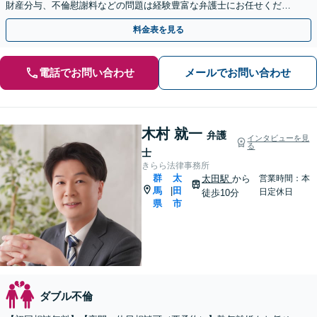
財産分与、不倫慰謝料などの問題は経験豊富な弁護士にお任せくださ
い。熟年離婚も対応。
料金表を見る
電話でお問い合わせ
メールでお問い合わせ
木村 就一
弁護
インタビューを見
る
士
きらら法律事務所
群
太
太田駅
から
営業時間：本
馬
田
|
日定休日
徒歩10分
県
市
ダブル不倫