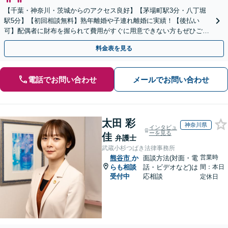
【千葉・神奈川・茨城からのアクセス良好】【茅場町駅3分・八丁堀
駅5分】【初回相談無料】熟年離婚や子連れ離婚に実績！【後払い
可】配偶者に財布を握られて費用がすぐに用意できない方もぜひご相
談ください。子の連れ去りや婚姻費用の請求も直ちに対応。
料金表を見る
電話でお問い合わせ
メールでお問い合わせ
太田 彩
神奈川県
インタビュ
ーを見る
佳
弁護士
武蔵小杉つばき法律事務所
営業時
熊谷市
か
面談方法(対面・電
らも相談
話・ビデオなど)は
間：本日
受付中
応相談
定休日