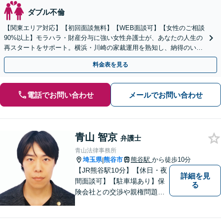
ダブル不倫
【関東エリア対応】【初回面談無料】【WEB面談可】【女性のご相談
90%以上】モラハラ・財産分与に強い女性弁護士が、あなたの人生の
再スタートをサポート。横浜・川崎の家裁運用を熟知し、納得のいく
解決へ。まずは一人で抱え込まずにご相談ください。
料金表を見る
電話でお問い合わせ
メールでお問い合わせ
青山 智京
弁護士
青山法律事務所
埼玉県
熊谷市
熊谷駅
から徒歩10分
|
【JR熊谷駅10分】【休日・夜
詳細を見
間面談可】【駐車場あり】保
る
険会社との交渉や親権問題、
逮捕直後の対応など、それぞ
れの事情に応じた柔軟な支援