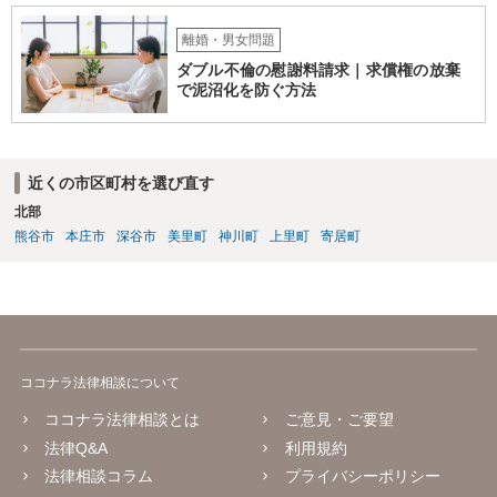
負担割合が高くなり、婚約破棄の慰謝料も払う必要が生じるという可
能性もないわけではありません。 ただし、法律上重婚は認められてい
離婚・男女問題
ないので、既婚者同士の婚約が成立するかといわれると、成立しない
ダブル不倫の慰謝料請求｜求償権の放棄
と判断される可能性の方が高いと思われます。 ３について 和解をする
で泥沼化を防ぐ方法
際には、清算条項という定めを設けることがほとんどです。 清算条項
を定めることによって、「これをもってお互いに今後一切請求しな
い」ことを双方が誓約することになります。 上記はあくまでも一般論
としての回答となります。 詳細なご事情をお伺いすればより適切な回
近くの市区町村を選び直す
答ができるかと存じます。 弁護士に相談すべき事案かと存じますの
北部
で、お早めにご相談されることをお勧めいたします。
熊谷市
本庄市
深谷市
美里町
神川町
上里町
寄居町
ココナラ法律相談について
ココナラ法律相談とは
ご意見・ご要望
法律Q&A
利用規約
法律相談コラム
プライバシーポリシー