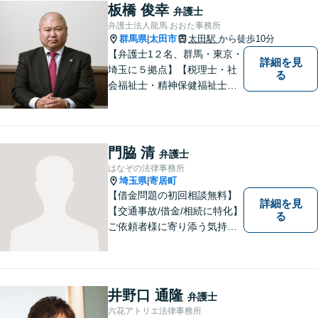
一人で悩むことなく、お気軽
板橋 俊幸
弁護士
にご相談ください。
弁護士法人龍馬 おおた事務所
群馬県
太田市
太田駅
から徒歩10分
|
【弁護士1２名、群馬・東京・
詳細を見
埼玉に５拠点】【税理士・社
る
会福祉士・精神保健福祉士が
所属】 【介護・福祉事業者の
サポートに注力】【土曜・夜
間相談可能】【出張相談可
能】
門脇 清
弁護士
はなぞの法律事務所
埼玉県
寄居町
|
【借金問題の初回相談無料】
詳細を見
【交通事故/借金/相続に特化】
る
ご依頼者様に寄り添う気持ち
を大切にしております。交通
事故、借金問題、相続・遺言
など一般民事から刑事事件、
顧問契約まで幅広い分野に対
井野口 通隆
弁護士
応しております。
六花アトリエ法律事務所