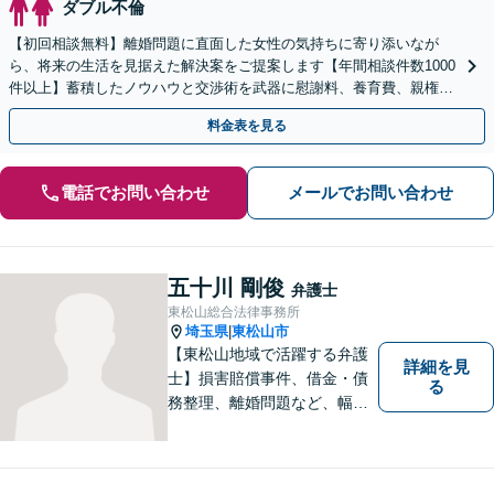
ダブル不倫
【初回相談無料】離婚問題に直面した女性の気持ちに寄り添いなが
ら、将来の生活を見据えた解決案をご提案します【年間相談件数1000
件以上】蓄積したノウハウと交渉術を武器に慰謝料、養育費、親権な
どの獲得を目指します【夜間・休日面談可】
料金表を見る
電話でお問い合わせ
メールでお問い合わせ
五十川 剛俊
弁護士
東松山総合法律事務所
埼玉県
東松山市
|
【東松山地域で活躍する弁護
詳細を見
士】損害賠償事件、借金・債
る
務整理、離婚問題など、幅広
い問題で実績がございます。
依頼者様一人一人に向き合う
ことを大切にしています。お