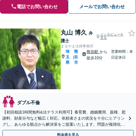
電話でお問い合わせ
メールでお問い合わせ
丸山 博久
弁
インタビューを
見る
護士
まるやま法律事務所
埼
熊
熊谷駅
から
営業時間：本
玉
谷
|
日定休日
徒歩10分
県
市
ダブル不倫
【初回相談1時間無料&法テラス利用可】養育費、婚姻費用、親権、慰
謝料、財産分与など幅広く対応。依頼者さまの状況を十分にヒアリン
グし、あらゆる観点から解決策をご提案いたします。問題が複雑化す
る前にご相談ください【熊谷駅徒歩10分】
料金表を見る