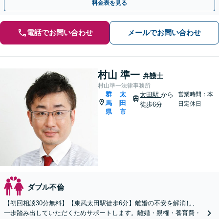
料金表を見る
電話でお問い合わせ
メールでお問い合わせ
村山 準一
弁護士
村山準一法律事務所
群
太
太田駅
から
営業時間：本
馬
田
|
日定休日
徒歩6分
県
市
ダブル不倫
【初回相談30分無料】【東武太田駅徒歩6分】離婚の不安を解消し、
一歩踏み出していただくためサポートします。離婚・親権・養育費・