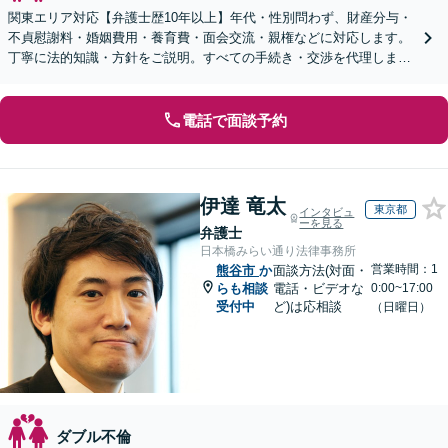
関東エリア対応【弁護士歴10年以上】年代・性別問わず、財産分与・
不貞慰謝料・婚姻費用・養育費・面会交流・親権などに対応します。
丁寧に法的知識・方針をご説明。すべての手続き・交渉を代理します
【子連れ相談可】【休日・夜間面談可】
電話で面談予約
伊達 竜太
東京都
インタビュ
ーを見る
弁護士
日本橋みらい通り法律事務所
営業時間：1
熊谷市
か
面談方法(対面・
らも相談
電話・ビデオな
0:00~17:00
受付中
ど)は応相談
（日曜日）
ダブル不倫