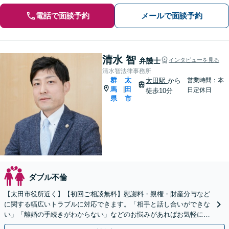
電話で面談予約
メールで面談予約
清水 智
弁護士
インタビューを見る
清水智法律事務所
群
太
太田駅
から
営業時間：本
馬
田
|
日定休日
徒歩10分
県
市
ダブル不倫
【太田市役所近く】【初回ご相談無料】慰謝料・親権・財産分与など
に関する幅広いトラブルに対応できます。「相手と話し合いができな
い」「離婚の手続きがわからない」などのお悩みがあればお気軽にご
相談を。親身になって対応します【休日の対応可能】