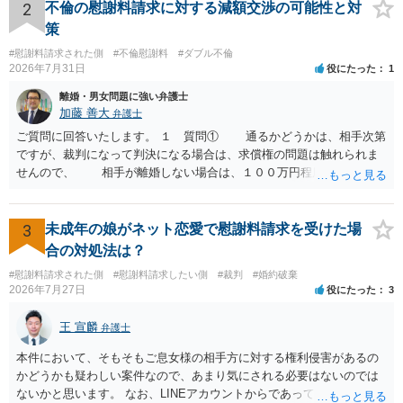
やり取り等の経緯、誓約書の内容等を踏まえて、関係を清算するため
2
不倫の慰謝料請求に対する減額交渉の可能性と対
の 金銭であったと評価される可能性はあると考えます。 ② 「今後一
策
切関与しないなら100万円振り込む」というLINEや誓約書は、裁判上
#慰謝料請求された側
#不倫慰謝料
#ダブル不倫
どの程度証拠価値があるのか ⇒前後のやり取りや誓約書の具体的内容
2026年7月31日
役にたった
1
を見ない限り、具体的な判断はできませんが、一定の証拠価値はある
と考えます。 ③ 借用書があっても、後から100万円を貸付扱いに変更
離婚・男女問題に強い弁護士
することは認められるのか。 ⇒おそらく１００万円は不当利得（受け
加藤 善大
弁護士
取る正当な権利がないのに利益を取得した）として返還請求されてい
ご質問に回答いたします。 １ 質問① 通るかどうかは、相手次第
るものかと推察しますので、 貸金返還ではないかと存じます。 ④ 私
ですが、裁判になって判決になる場合は、求償権の問題は触れられま
は現在、収入も不安定で貯金もなくリボ払い借金が既に約100万あり。
せんので、 相手が離婚しない場合は、１００万円程度となる可能
今年に再婚したが主人はお金に厳しい為、一括で220万円を支払う事は
性があると思われます。 交渉については、相手としても、裁判を
困難 仮に裁判で敗訴した場合でも、分割払いになる可能性はあります
するデメリットはありますから（経済的、時間的、精神的負担等）、
か。 ⇒判決となり敗訴してしまった場合は、強制執行により不動産等
反対にご自身が、裁判も辞さずという姿勢を示すことで、プラス
3
未成年の娘がネット恋愛で慰謝料請求を受けた場
の財産を差し押さえられ、そこから債権回収が図られることになりま
に働く可能性は有り得ます。 交渉で解決する多くの場合は、相手
合の対処法は？
すが、 和解であれば柔軟な解決が可能ですので、その場合は分割払
が弁護士に依頼しているケースで、５０万円以下で合意できる場合は
いにより支払うことも十分可能です。 ⑤ このような事情であれば、私
#慰謝料請求された側
#慰謝料請求したい側
#裁判
#婚約破棄
稀であると思います。 通常は、６０万円から８０万円程度になる
2026年7月27日
役にたった
3
は120万円のみ和解交渉を続けるべきでしょうか。 ⇒ご相談者様の認
ことが多いというのが私の印象です。 ２ 質問② ご記載の内容が
識を前提にすれば、１００万円も含めて返済する必要はないと考えら
減額を進めるうえでの交渉材料かと思います。 なお、ご自身が離
王 宣麟
れるため、 120万円のみについて交渉を続けることがベターかと存じ
弁護士
婚しないことは、交渉材料にはならないかと思いますので、ご注意く
ます。
ださい。 また、相手夫婦の婚姻関係が既に破綻していたことや、
本件において、そもそもご息女様の相手方に対する権利侵害があるの
相手女性が結婚しているとは知らなかったと主張することもあります
かどうかも疑わしい案件なので、あまり気にされる必要はないのでは
が、 ケースバイケースですので、ご自身の場合にそれらの主張が
ないかと思います。 なお、LINEアカウントからであっても、そこに紐