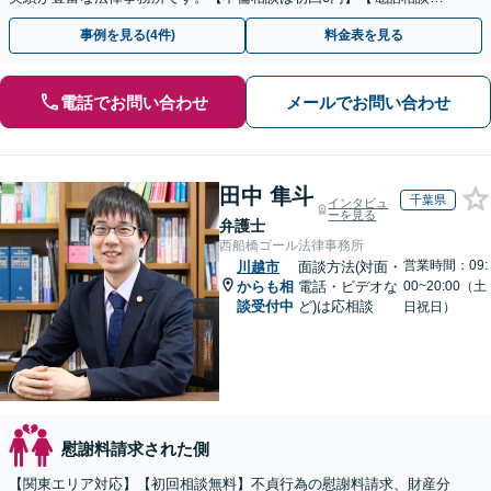
ご契約まで対応可/来所不要】
事例を見る(4件)
料金表を見る
電話でお問い合わせ
メールでお問い合わせ
田中 隼斗
千葉県
インタビュ
ーを見る
弁護士
西船橋ゴール法律事務所
営業時間：09:
川越市
面談方法(対面・
からも相
電話・ビデオな
00~20:00（土
談受付中
ど)は応相談
日祝日）
慰謝料請求された側
【関東エリア対応】【初回相談無料】不貞行為の慰謝料請求、財産分