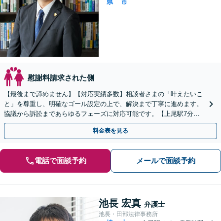
県
市
慰謝料請求された側
【最後まで諦めません】【対応実績多数】相談者さまの「叶えたいこ
と」を尊重し、明確なゴール設定の上で、解決まで丁寧に進めます。
協議から訴訟まであらゆるフェーズに対応可能です。【上尾駅7分】
【お子さま連れの相談可】
料金表を見る
電話で面談予約
メールで面談予約
池長 宏真
弁護士
池長・田部法律事務所