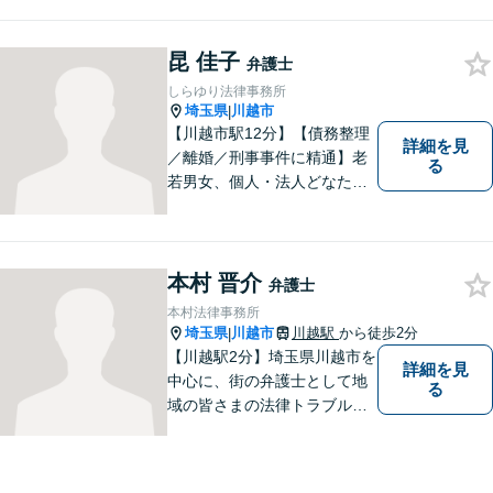
昆 佳子
弁護士
しらゆり法律事務所
埼玉県
川越市
|
【川越市駅12分】【債務整理
詳細を見
／離婚／刑事事件に精通】老
る
若男女、個人・法人どなたか
らのご相談もお待ちしていま
す！依頼者様の安堵されたお
顔や笑顔、感謝のお言葉が私
の喜びです。お困りの際はお
本村 晋介
弁護士
早めにご相談ください！【完
本村法律事務所
全個室対応】
埼玉県
川越市
川越駅
から徒歩2分
|
【川越駅2分】埼玉県川越市を
詳細を見
中心に、街の弁護士として地
る
域の皆さまの法律トラブル解
決をお手伝いしております。
迅速かつ丁寧な対応を心がけ
ております。 お一人で悩まず