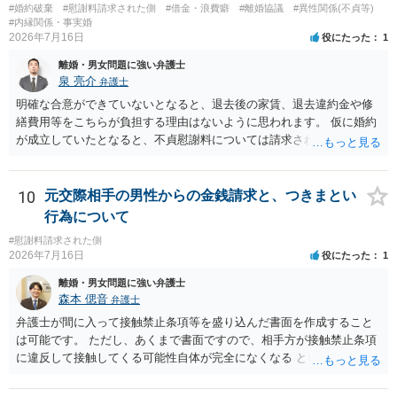
#婚約破棄
#慰謝料請求された側
#借金・浪費癖
#離婚協議
#異性関係(不貞等)
#内縁関係・事実婚
2026年7月16日
役にたった
1
離婚・男女問題に強い弁護士
泉 亮介
弁護士
明確な合意ができていないとなると、退去後の家賃、退去違約金や修
繕費用等をこちらが負担する理由はないように思われます。 仮に婚約
が成立していたとなると、不貞慰謝料については請求される可能性が
あるため検討しておく必要があるでしょう。 弁護士を立てる予定であ
れば早めに弁護士に相談し、弁護士から回答をさせると良いでしょ
う。
10
元交際相手の男性からの金銭請求と、つきまとい
行為について
#慰謝料請求された側
2026年7月16日
役にたった
1
離婚・男女問題に強い弁護士
森本 偲音
弁護士
弁護士が間に入って接触禁止条項等を盛り込んだ書面を作成すること
は可能です。 ただし、あくまで書面ですので、相手方が接触禁止条項
に違反して接触してくる可能性自体が完全になくなる という訳ではあ
りませんので、その点ご留意ください。 また、本件ではこれ以上嫌が
らせ行為がエスカレートする前に、一度警察に相談した方がよいかと