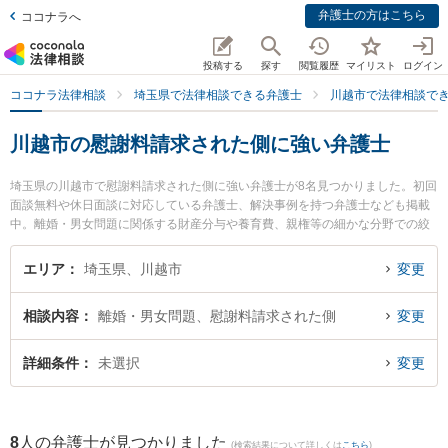
弁護士の方はこちら
ココナラへ
投稿する
探す
閲覧履歴
マイリスト
ログイン
ココナラ法律相談
埼玉県で法律相談できる弁護士
川越市で法律相談で
川越市の慰謝料請求された側に強い弁護士
埼玉県の川越市で慰謝料請求された側に強い弁護士が8名見つかりました。初回
面談無料や休日面談に対応している弁護士、解決事例を持つ弁護士なども掲載
中。離婚・男女問題に関係する財産分与や養育費、親権等の細かな分野での絞
り込み検索もでき便利です。特にベリーベスト法律事務所 川越オフィスの柳 秀
哲弁護士や弁護士法人心 川越法律事務所の水野 高徳弁護士、大森三起子法律事
エリア
埼玉県、川越市
変更
務所の大森 三起子弁護士のプロフィール情報や弁護士費用、強みなどが注目さ
れています。『川越市で土日や夜間に発生した慰謝料請求された側のトラブル
相談内容
離婚・男女問題、慰謝料請求された側
変更
を今すぐに弁護士に相談したい』『慰謝料請求された側のトラブル解決の実績
豊富な近くの弁護士を検索したい』『初回相談無料で慰謝料請求された側を法
律相談できる川越市内の弁護士に相談予約したい』などでお困りの相談者さん
詳細条件
未選択
変更
におすすめです。
8
人の弁護士が見つかりました
(検索結果について詳しくは
こちら
)