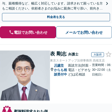
与、親権獲得など、幅広く対応しています。請求されて困っている方
もご相談ください。依頼者さまのお悩みに親身に寄り添い、前向きな
一歩を踏み出せるように全力でサポートします。
料金表を見る
電話でお問い合わせ
メールでお問い合わせ
表 剛志
弁護士
大阪府
東京スタートアップ法律事務所 高槻支店
営業時間：06:
川越市
面談方法(対面・
からも相
電話・ビデオな
30~22:00（土
談受付中
ど)は応相談
日祝日）
慰謝料請求された側