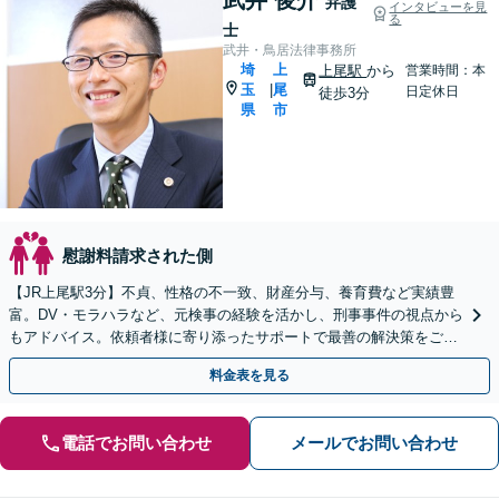
弁護
インタビューを見
る
士
武井・鳥居法律事務所
埼
上
上尾駅
から
営業時間：本
玉
尾
|
日定休日
徒歩3分
県
市
慰謝料請求された側
【JR上尾駅3分】不貞、性格の不一致、財産分与、養育費など実績豊
富。DV・モラハラなど、元検事の経験を活かし、刑事事件の視点から
もアドバイス。依頼者様に寄り添ったサポートで最善の解決策をご提
案いたします【初回面談30分無料】
料金表を見る
電話でお問い合わせ
メールでお問い合わせ