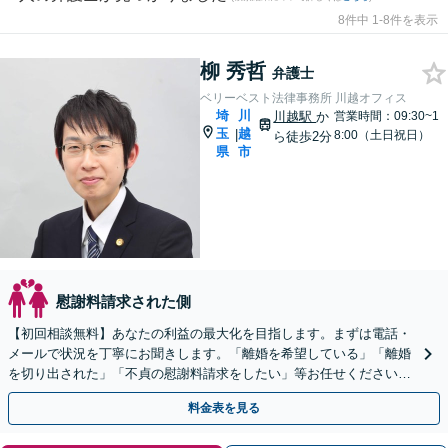
8件中 1-8件を表示
柳 秀哲
弁護士
ベリーベスト法律事務所 川越オフィス
埼
川
川越駅
か
営業時間：09:30~1
玉
越
|
8:00（土日祝日）
ら徒歩2分
県
市
慰謝料請求された側
【初回相談無料】あなたの利益の最大化を目指します。まずは電話・
メールで状況を丁寧にお聞きします。「離婚を希望している」「離婚
を切り出された」「不貞の慰謝料請求をしたい」等お任せください。
【リーズナブルな料金設定】
料金表を見る