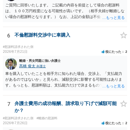
ご質問に回答いたします。 ご記載の内容を前提として場合の慰謝料
は、 １００万円程度になる可能性が高いです。 （相手夫婦が離婚しな
い場合の慰謝料となります。） なお、上記の金額は不倫をした２名が
支払う総額の相場ですので、 ご自身が全額支払った場合は相手女性に
半額程度の支払を求める、 求償ができることになります。 その求償権
を放棄する場合の慰謝料相場は、６０万円から８０万円程度になるこ
6
不倫慰謝料交渉中に車購入
とが多いです。 （相手夫婦が離婚しませんので、減額してでも求償権
を放棄してもらうメリットがあることになります。） ５年後に離婚す
#慰謝料請求された側
る可能性について、慰謝料額に影響が出る可能性はないと考えます。
2026年7月21日
役にたった
2
最後に、ご依頼になる場合の弁護士費用は、ご依頼になる弁護士によ
離婚・男女問題に強い弁護士
り異なりますので、直接ご確認いただくといいですよ。 ご質問に対す
髙橋 俊太
弁護士
る回答は以上ですが、可能であれば、ご依頼になるかは別にして、お
車を購入していたことを相手方に知られた場合、交渉上、「支払能力
近くの弁護士に直接相談されて、今後の対応についてアドバイスを求
があるのではないか」と見られ、減額交渉に影響する可能性はありま
めることをおすすめいたします。 ご参考にしていただけますと幸いで
す。もっとも、慰謝料額は、支払能力だけで決まるものではなく、不
す。
貞行為の有無、やり取りの内容、会っていた回数、夫婦関係への影
響、離婚・別居の有無、証拠関係等によって判断されます。 ご記載の
ように、LINEのやり取りと数回の食事のみで性交渉がないのであれ
7
弁護士費用の成功報酬、請求取り下げで減額可能
ば、原則として不貞慰謝料支払義務は否定されます。他方で、性交渉
か？
がない場合でも、親密なやり取りの内容や関係の態様によっては、婚
#慰謝料請求された側
#離婚の慰謝料
姻共同生活の平穏を害したとして、例外的に慰謝料支払義務が肯定さ
2026年7月26日
役にたった
2
れることもあります。 すでに弁護士に依頼されているのであれば、車