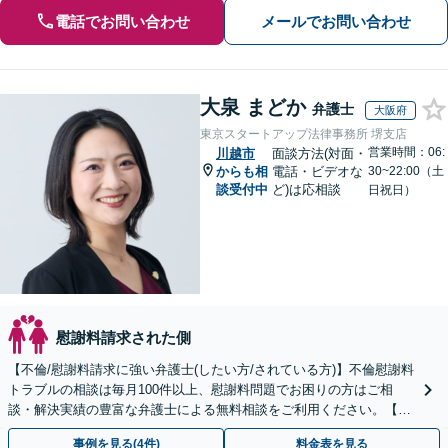
電話でお問い合わせ
メールでお問い合わせ
大泉 まどか
弁護士
大阪府
東京スタートアップ法律事務所 堺支店
営業時間：06:
川越市
面談方法(対面・
からも相
電話・ビデオな
30~22:00（土
談受付中
ど)は応相談
日祝日）
慰謝料請求された側
【不倫/慰謝料請求に強い弁護士(したい方/されている方)】不倫慰謝料
トラブルの相談は毎月100件以上、慰謝料問題でお困りの方はご相
談・解決実績の豊富な弁護士による無料相談をご利用ください。【不
倫相談は初回0円】【全国対応】
事例を見る(4件)
料金表を見る