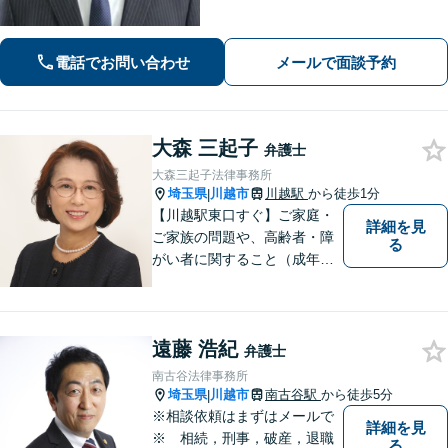
全力でサポートさせていただきますの
で、お困りの際はご相談ください。
電話でお問い合わせ
メールで面談予約
大森 三起子
弁護士
大森三起子法律事務所
埼玉県
川越市
川越駅
から徒歩1分
|
【川越駅東口すぐ】ご家庭・
詳細を見
ご家族の問題や、高齢者・障
る
がい者に関すること（成年後
見制度、虐待など）、犯罪被
害者の支援などに取り組んで
います。お気軽にご相談下さ
遠藤 浩紀
い。
弁護士
南古谷法律事務所
埼玉県
川越市
南古谷駅
から徒歩5分
|
※相談依頼はまずはメールで
詳細を見
※ 相続，刑事，破産，退職
る