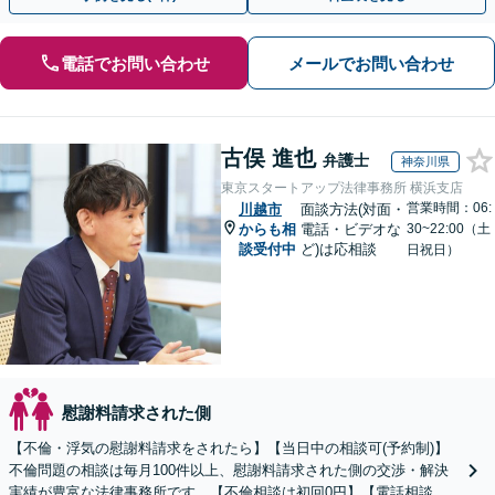
電話でお問い合わせ
メールでお問い合わせ
古俣 進也
弁護士
神奈川県
東京スタートアップ法律事務所 横浜支店
営業時間：06:
川越市
面談方法(対面・
からも相
電話・ビデオな
30~22:00（土
談受付中
ど)は応相談
日祝日）
慰謝料請求された側
【不倫・浮気の慰謝料請求をされたら】【当日中の相談可(予約制)】
不倫問題の相談は毎月100件以上、慰謝料請求された側の交渉・解決
実績が豊富な法律事務所です。【不倫相談は初回0円】【電話相談で