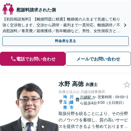
慰謝料請求された側
【初回相談無料】【離婚問題に精通】離婚後の人生まで見越して粘り
強く交渉致します。交渉から調停・裁判まで一貫対応。離婚調停／不
貞慰謝料／養育費／親権獲得／熟年離婚など。男性、女性側双方とも
お任せを【王子駅3分】【当日／夜間相談可（要予約）】
料金表を見る
電話でお問い合わせ
メールでお問い合わせ
水野 高徳
弁護士
弁護士法人心 川越法律事務所
埼
川
川越駅
か
営業時間：09:00~1
玉
越
|
8:00（土日祝日）
ら徒歩4分
県
市
取扱分野を絞ることにより、その分野
のノウハウを蓄積し、質の高いサービ
スを提供できるよう努めております。