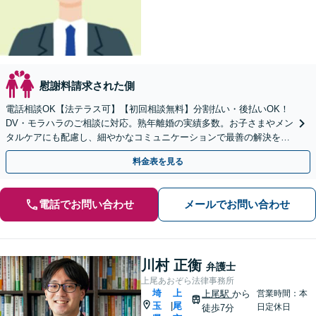
慰謝料請求された側
電話相談OK【法テラス可】【初回相談無料】分割払い・後払いOK！
DV・モラハラのご相談に対応。熟年離婚の実績多数。お子さまやメン
タルケアにも配慮し、細やかなコミュニケーションで最善の解決を目
指します【休日夜間対応】【上福岡駅8分】
料金表を見る
電話でお問い合わせ
メールでお問い合わせ
川村 正衡
弁護士
上尾あおぞら法律事務所
埼
上
上尾駅
から
営業時間：本
玉
尾
|
日定休日
徒歩7分