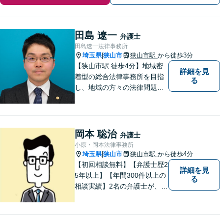
田島 遼一
弁護士
田島遼一法律事務所
埼玉県
狭山市
狭山市駅
から徒歩3分
|
【狭山市駅 徒歩4分】地域密
詳細を見
着型の総合法律事務所を目指
る
し、地域の方々の法律問題を
迅速かつ良い解決に導けるよ
う最善を尽くします。 法律問
題でお悩みのことがあればお
気軽にご相談ください。
岡本 聡治
弁護士
小原・岡本法律事務所
埼玉県
狭山市
狭山市駅
から徒歩4分
|
【初回相談無料】【弁護士歴2
詳細を見
5年以上】【年間300件以上の
る
相談実績】2名の弁護士が、さ
まざまな問題を解決します！
【離婚】不倫の慰謝料請求、
財産分与、養育費など、ご相