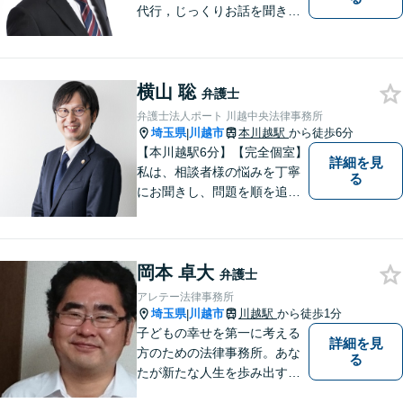
代行，じっくりお話を聞き、
ひとつひとつのご相談に取り
組んでいきます。労働局やハ
ローワークでの勤務経験の中
横山 聡
で、様々な問題に直面してき
弁護士
ました。相談だけでもお気軽
弁護士法人ポート 川越中央法律事務所
にお問合せください。
埼玉県
川越市
本川越駅
から徒歩6分
|
【本川越駅6分】【完全個室】
詳細を見
私は、相談者様の悩みを丁寧
る
にお聞きし、問題を順を追っ
て解決することを心がけてい
ます。 法律を利用することは
決して悪いことではありませ
岡本 卓大
ん。問題を解決するための適
弁護士
切なサポートを提供します。
アレテー法律事務所
お気軽にご相談ください。
埼玉県
川越市
川越駅
から徒歩1分
|
子どもの幸せを第一に考える
詳細を見
方のための法律事務所。あな
る
たが新たな人生を歩み出すた
めのサポートを。