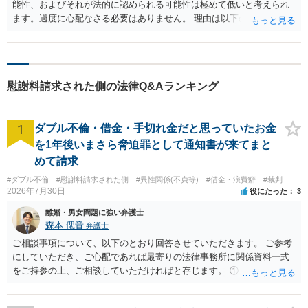
能性、およびそれが法的に認められる可能性は極めて低いと考えられ
ます。過度に心配なさる必要はありません。 理由は以下の3点です。
1. 合意に基づくサービスであること 「して良いと言われたことだけを
頼んでいた」とのことですので、お店のルールや法令に違反するよう
な強制行為（暴力や本番行為の強要など）がない限り、基本的には対
価を伴う合意の範囲内です。後から「実は嫌だった」と言われても、
慰謝料請求された側の法律Q&Aランキング
法的な不法行為にはあたりません。 2. 謝罪文は「違法行為の証拠」に
ならない ネットにある「謝罪メールは強力な証拠」という話は、犯罪
行為や明確な不倫などを認めた場合を指します。今回の文章は「相手
1
ダブル不倫・借金・手切れ金だと思っていたお金
の真意を察せられず申し訳なかった」という紳士的な反省と感謝を伝
えているに過ぎず、無理やり何かを強要した証拠には決してなりませ
を1年後いまさら脅迫罪として通知書が来てまと
ん。 3. 相手側のリスクと実効性の低さ 相手が実際に請求を起こすに
めて請求
は、莫大な費用と時間をかけておむすびさんの「本名や住所」を特定
#ダブル不倫
#慰謝料請求された側
#異性関係(不貞等)
#借金・浪費癖
#裁判
する必要があります。また、掲示板に二人の秘密や「キモい」などと
2026年7月30日
役にたった
3
書き込む行為は、むしろ嬢側のほうが名誉毀損やプライバシー侵害に
問われるリスクを孕んでいます。 今後の対策 完全な関係遮断（スル
離婚・男女問題に強い弁護士
ー） SNSを退会されたのは最善の判断です。今後もしお店や本人から
森本 偲音
弁護士
連絡があっても、一切反応せず無視を貫いてください。 掲示板は見な
ご相談事項について、以下のとおり回答させていただきます。 ご参考
い これ以上気に病まないためにも、掲示板のチェックはやめて記憶か
にしていただき、ご心配であれば最寄りの法律事務所に関係資料一式
ら薄れさせるのが精神衛生上ベストです。 万が一、弁護士名義の書面
をご持参の上、ご相談していただければと存じます。 ① このLINEの
（内容証明など）が自宅に届くようなことがあれば、その時点でこち
流れを見る限り、100万円は貸付金ではなく、手切れ金・和解金と評価
らも弁護士に相談すれば十分に間に合います。現状はどっしりと構え
される可能性はあるのか ⇒LINEを含む１００万円の貸付に至るまでの
ていて大丈夫ですよ。 ご参考になれば。