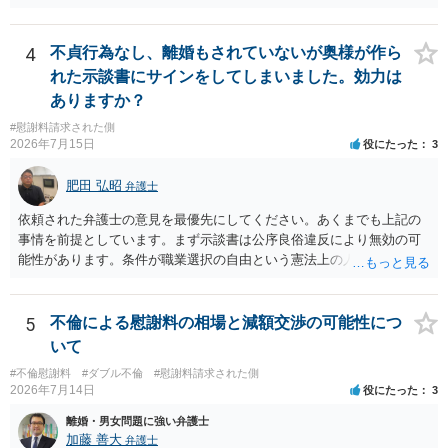
できるかはよくお考え下さい。 ３ 質問③ 違約金を５０万円とす
づけられた電話番号の開示→携帯電話会社から氏名・住所が開示され
る旨の交渉をすることが妥当かどうかという基準はありません。
るパターンはありえるものの、本件のような精神的損害が発生したと
公序良俗に反するような金額では、その条項自体が無効になり得ます
明確にいえないような案件において開示がなされる可能性も低いので
4
不貞行為なし、離婚もされていないが奥様が作ら
が、 ２００万円でも、５０万円でも、公序良俗に反するほど高額
はないかと推察します。
れた示談書にサインをしてしまいました。効力は
とはいえないと考えますので、 結局は、妥当かどうかというより
ありますか？
も、ご自身が納得できるかどうかという基準でお考えいただくといい
と思います。 そのうえで、合意できるかは、相手も納得できるか
#慰謝料請求された側
否かにかかってはきますが。 ４ 質問④ ご記載の内容からは判断
2026年7月15日
役にたった
3
できないのですが、 清算条項を記載しないで合意することはリス
クがありますので、むしろ、原則としては、清算条項を記載するべき
肥田 弘昭
弁護士
であるとお考えいただくといいです。 ご質問に対する回答は以上で
依頼された弁護士の意見を最優先にしてください。あくまでも上記の
すが、可能であれば、ご依頼になるかは別として、お近くの弁護士に
事情を前提としています。まず示談書は公序良俗違反により無効の可
直接相談されて、 今後の対応についてアドバイス等を求めることを
能性があります。条件が職業選択の自由という憲法上の人権を侵害し
お勧めいたします。 ご参考にしていただければ幸いです。
た内容であるからです。次に、サインをさせた経緯から、強迫取消の
可能性もあるかと思います。ご参考にしてください。
5
不倫による慰謝料の相場と減額交渉の可能性につ
いて
#不倫慰謝料
#ダブル不倫
#慰謝料請求された側
2026年7月14日
役にたった
3
離婚・男女問題に強い弁護士
加藤 善大
弁護士