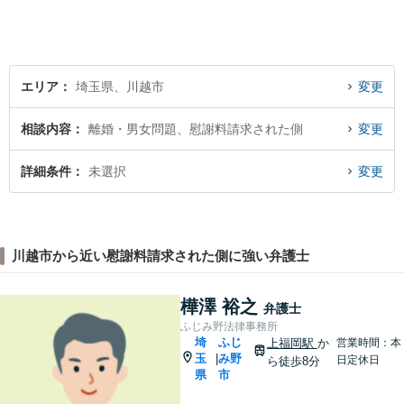
どうぞお気軽にご相談くださ
い。
エリア
埼玉県、川越市
変更
相談内容
離婚・男女問題、慰謝料請求された側
変更
詳細条件
未選択
変更
川越市から近い慰謝料請求された側に強い弁護士
樺澤 裕之
弁護士
ふじみ野法律事務所
埼
ふじ
上福岡駅
か
営業時間：本
玉
み野
|
日定休日
ら徒歩8分
県
市