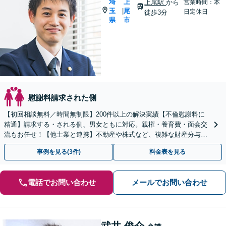
埼
上
上尾駅
から
営業時間：本
玉
尾
|
日定休日
徒歩3分
県
市
慰謝料請求された側
【初回相談無料／時間無制限】200件以上の解決実績【不倫慰謝料に
精通】請求する・される側、男女ともに対応。親権・養育費・面会交
流もお任せ！【他士業と連携】不動産や株式など、複雑な財産分与
も！【夜間・休日面談可】【子連れ相談】【上尾駅3分】
事例を見る(3件)
料金表を見る
電話でお問い合わせ
メールでお問い合わせ
武井 俊介