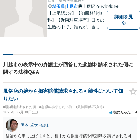
武井・鳥居法律事務所
埼玉県
上尾市
上尾駅
から徒歩3分
|
【上尾駅3分】【初回相談無
詳細を見
料】【近隣駐車場有】日々の
る
生活の中で、誰もが、困っ
て、悩んで、どうしたらいい
かわからなくて、途方に暮れ
て、何がなんだかわからなく
なってしまうことがあると思
います。そんな時は、お気軽
川越市の表示中の弁護士が回答した慰謝料請求された側に
に私にご相談ください。
関する法律Q&A
風俗店の嬢から損害賠償請求される可能性について知
りたい
#慰謝料請求された側
#慰謝料請求したい側
#異性関係(不貞等)
2026年05月30日(土)
役にたった
4
岡本 卓大
弁護士
結論から申し上げますと、相手から損害賠償や慰謝料を請求される可