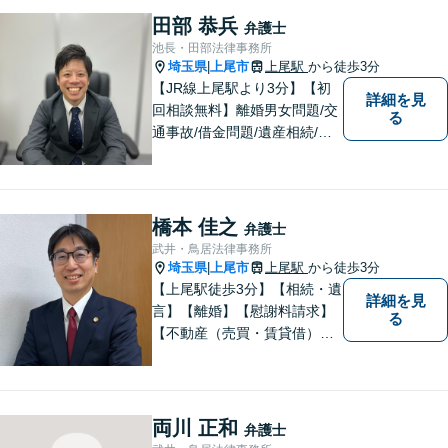
談ください【相続】税理士や
田部 恭兵
弁護士
司法書士などと連携し、複雑
池長・田部法律事務所
な案件も対応。【狭山市駅4
埼玉県
上尾市
上尾駅
から徒歩3分
|
分】
【JR線上尾駅より3分】【初
詳細を見
回相談無料】離婚男女問題/交
る
通事故/借金問題/遺産相続/債
権回収を中心とした幅広い分
野を取り扱っております。皆
様に安心していただけるよう
に無料相談を時間を区切らず
橋本 佳之
弁護士
に設けております。ぜひ、お
武井・鳥居法律事務所
気軽にご相談ください。
埼玉県
上尾市
上尾駅
から徒歩3分
|
【上尾駅徒歩3分】【相続・遺
詳細を見
言】【離婚】【慰謝料請求】
る
【不動産（売買・賃貸借）】
ほか、民事・家事事件全般に
ご対応させていだきます。ま
ずはお気軽にご相談下さい。
両川 正和
弁護士