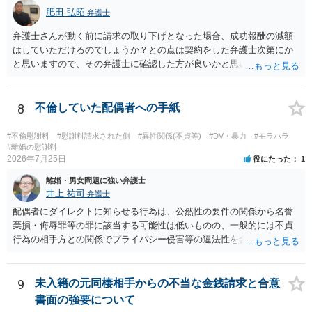
の購入事情も含めて説明し、支払能力の問題と、そもそもの慰謝料額
肥田 弘昭
弁護士
の相当性を分けて交渉してもらう方がよいでしょう。
弁護士さんが動く前に請求の取り下げとなった場合、成功報酬の減額
はしていただけるのでしょうか？との点は契約をした弁護士次第にか
と思いますので、その弁護士に確認した方が良いかと思います。ご参
考にしてください。
8
不倫していた配偶者への手紙
#不倫慰謝料
#慰謝料請求された側
#異性関係(不貞等)
#DV・暴力
#モラハラ
#離婚の慰謝料
2026年7月25日
役にたった
1
離婚・男女問題に強い弁護士
井上 祐司
弁護士
配偶者にダイレクトに知らせる行為は、公然性の要件の関係から名誉
棄損・侮辱罪等の罪に該当する可能性は低いものの、一般的には不貞
行為の相手方との関係でプライバシー侵害等の違法性を含む行為で
す。 そのため、そのことを知った相手方の夫婦関係への影響が大きい
ため、弁護士としては推奨しないことが一般的かと思います。
9
未入籍の元同棲相手からの不当な金銭請求と合意
書面の強要について