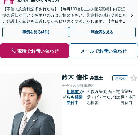
【不倫で慰謝料請求されたら】【毎月100名以上の相談実績】内容証
明の通知が届いてお困りの方はご相談下さい。慰謝料の減額交渉に強
い弁護士が裁判を回避しながら粘り強く交渉いたします。【当日中の
相談可(予約制)】【全国対応】
事例を見る(4件)
料金表を見る
電話でお問い合わせ
メールでお問い合わせ
鈴木 信作
弁護士
東京都
王子総合法律事務所
営業時
川越市
か
面談方法(対面・電
らも相談
話・ビデオなど)は
間：本日
受付中
応相談
定休日