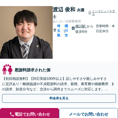
渡辺 俊和
弁護
インタビューを見
る
士
あじさい法律事務所
埼
桶
桶川駅
から
営業時間：本
玉
川
|
日定休日
徒歩6分
県
市
慰謝料請求された側
【初回相談無料】【対応実績100件以上】話しやすさや親しみやすさ
に定評あり！離婚協議や不貞慰謝料の請求、親権、養育費や婚姻費用
の請求、財産分与など、交渉から調停までスムーズに対応します。
【桶川駅6分】【オンライン相談OK】【子連れ相談可】
料金表を見る
電話でお問い合わせ
メールでお問い合わせ